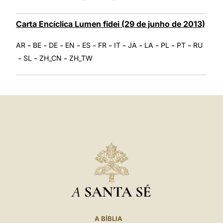
Carta Encíclica Lumen fidei (29 de junho de 2013)
-
-
-
-
-
-
-
-
-
-
-
AR
BE
DE
EN
ES
FR
IT
JA
LA
PL
PT
RU
-
-
-
SL
ZH_CN
ZH_TW
A
SANTA SÉ
A BÍBLIA