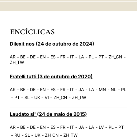
LATINE
ENCÍCLICAS
Dilexit nos (24 de outubro de 2024)
-
-
-
-
-
-
-
-
-
-
-
AR
BE
DE
EN
ES
FR
IT
LA
PL
PT
ZH_CN
ZH_TW
Fratelli tutti (3 de outubro de 2020)
-
-
-
-
-
-
-
-
-
-
-
AR
BE
DE
EN
ES
FR
IT
JA
LA
MN
NL
PL
-
-
-
-
-
-
PT
SL
UK
VI
ZH_CN
ZH_TW
Laudato si' (24 de maio de 2015)
-
-
-
-
-
-
-
-
-
-
-
AR
BE
DE
EN
ES
FR
IT
JA
LA
LV
PL
PT
-
-
-
-
-
RU
SL
UK
ZH_CN
ZH_TW