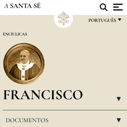
A
SANTA SÉ
PORTUGUÊS
FRANÇAIS
ENCÍCLICAS
ENGLISH
ITALIANO
PORTUGUÊS
ESPAÑOL
DEUTSCH
FRANCISCO
POLSKI
▸
العربيّة
DOCUMENTOS
中文
▸