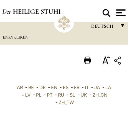
Der
HEILIGE STUHL
DEUTSCH
ENZYKLIKEN
FRANÇAIS
ENGLISH
ITALIANO
PORTUGUÊS
ESPAÑOL
AR
-
BE
-
DE
-
EN
-
ES
-
FR
-
IT
-
JA
-
LA
DEUTSCH
-
LV
-
PL
-
PT
-
RU
-
SL
-
UK
-
ZH_CN
-
ZH_TW
POLSKI
العربيّة
中文