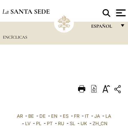
La
SANTA SEDE
ESPAÑOL
ENCÍCLICAS
FRANÇAIS
ENGLISH
ITALIANO
PORTUGUÊS
ESPAÑOL
DEUTSCH
POLSKI
العربيّة
AR
-
BE
-
DE
-
EN
-
ES
-
FR
-
IT
-
JA
-
LA
-
LV
-
PL
-
PT
-
RU
-
SL
-
UK
-
ZH_CN
中文