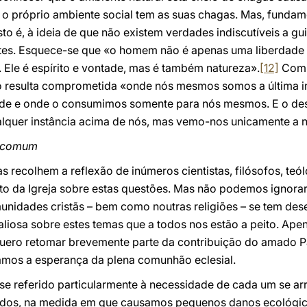
o próprio ambiente social tem as suas chagas. Mas, fundame
o é, à ideia de que não existem verdades indiscutíveis a gui
tes. Esquece-se que «o homem não é apenas uma liberdade qu
 Ele é espírito e vontade, mas é também natureza».
[12]
Com p
o resulta comprometida «onde nós mesmos somos a última in
de e onde o consumimos somente para nós mesmos. E o de
lquer instância acima de nós, mas vemo-nos unicamente a
o comum
as recolhem a reflexão de inúmeros cientistas, filósofos, te
 da Igreja sobre estas questões. Mas não podemos ignorar
omunidades cristãs – bem como noutras religiões – se tem d
liosa sobre estes temas que a todos nos estão a peito. Ap
, quero retomar brevemente parte da contribuição do amado 
amos a esperança da plena comunhão eclesial.
-se referido particularmente à necessidade de cada um se 
«todos, na medida em que causamos pequenos danos ecológ