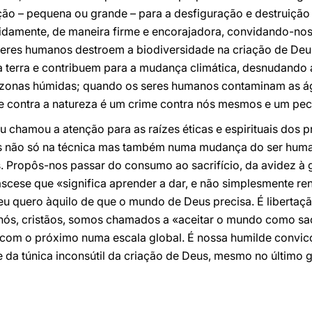
ção – pequena ou grande – para a desfiguração e destruição
tidamente, de maneira firme e encorajadora, convidando-no
seres humanos destroem a biodiversidade na criação de De
terra e contribuem para a mudança climática, desnudando a 
 zonas húmidas; quando os seres humanos contaminam as águas
 contra a natureza é um crime contra nós mesmos e um pec
chamou a atenção para as raízes éticas e espirituais dos 
s não só na técnica mas também numa mudança do ser human
s. Propôs-nos passar do consumo ao sacrifício, da avidez à 
ascese que «significa aprender a dar, e não simplesmente re
u quero àquilo de que o mundo de Deus precisa. É libertaç
nós, cristãos, somos chamados a «aceitar o mundo como 
 com o próximo numa escala global. É nossa humilde convic
 da túnica inconsútil da criação de Deus, mesmo no último 