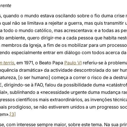
erente
ás, quando o mundo estava oscilando sobre o fio duma crise 
qual não se limitava a rejeitar a guerra, mas quis transmitir
a todo o mundo católico, mas acrescentava: e a todas as p
 do ambiente, quero dirigir-me a cada pessoa que habita nes
s membros da Igreja, a fim de os mobilizar para um process
etendo especialmente entrar em diálogo com todos acerca d
 terris
, em 1971, o Beato Papa
Paulo VI
referiu-se à problem
equência dramática» da actividade descontrolada do ser h
tureza, [o ser humano] começa a correr o risco de a destruir
, dirigindo-se à FAO, falou da possibilidade duma «catástro
trial», sublinhando a «necessidade urgente duma mudança r
essos científicos mais extraordinários, as invenções técni
s prodigioso, se não estiverem unidos a um progresso soci
mem».
[3]
, com interesse sempre maior, sobre este tema. Na sua prim