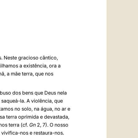
العربيّة
中文
LATINE
. Neste gracioso cântico,
hamos a existência, ora a
ã, a mãe terra, que nos
abuso dos bens que Deus nela
saqueá-la. A violência, que
amos no solo, na água, no ar e
sa terra oprimida e devastada,
s terra (cf.
Gn
2, 7). O nosso
 vivifica-nos e restaura-nos.