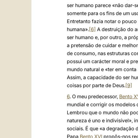
ser humano parece «não dar-se
somente para os fins de um us
Entretanto fazia notar o pouc
humana».
[6]
A destruição do a
ser humano e, por outro, a pr
a pretensão de cuidar e melho
de consumo, nas estruturas co
possui um carácter moral e pr
mundo natural e «ter em conta 
Assim, a capacidade do ser hu
coisas por parte de Deus.
[9]
6
. O meu predecessor,
Bento X
mundial e corrigir os modelos
Lembrou que o mundo não pode
natureza é uno e indivisível», i
sociais. É que «a degradação d
Papa
Bento XVI
propôs-nos rec