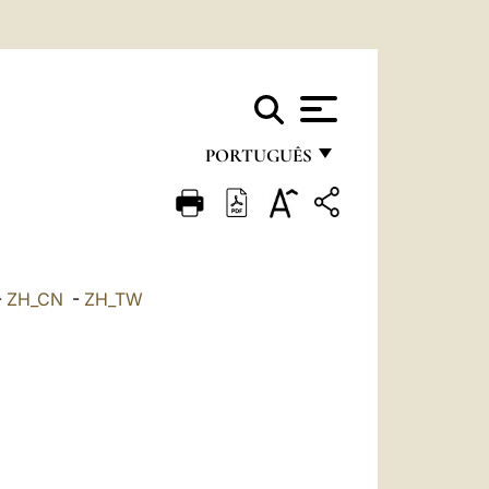
PORTUGUÊS
FRANÇAIS
ENGLISH
ITALIANO
-
ZH_CN
-
ZH_TW
PORTUGUÊS
ESPAÑOL
DEUTSCH
POLSKI