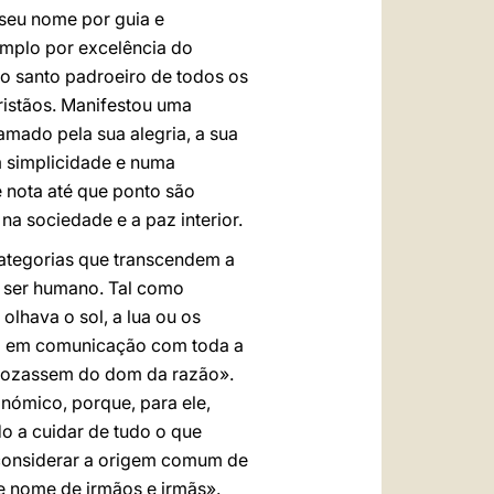
 seu nome por guia e
emplo por excelência do
É o santo padroeiro de todos os
istãos. Manifestou uma
mado pela sua alegria, a sua
m simplicidade e numa
 nota até que ponto são
a sociedade e a paz interior.
categorias que transcendem a
o ser humano. Tal como
lhava o sol, a lua ou os
ava em comunicação com toda a
 gozassem do dom da razão».
nómico, porque, para ele,
do a cuidar de tudo o que
o considerar a origem comum de
ce nome de irmãos e irmãs».