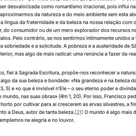
er desvalorizada como romantismo irracional, pois influi 
aproximarmos da natureza e do meio ambiente sem esta abe
 a língua da fraternidade e da beleza na nossa relação com
r, do consumidor ou de um mero explorador dos recursos na
iatos. Pelo contrário, se nos sentirmos intimamente unidos a 
 sobriedade e a solicitude. A pobreza e a austeridade de 
erior, mas algo de mais radical: uma renúncia a fazer da re
sco, fiel à Sagrada Escritura, propõe-nos reconhecer a natu
 algo da sua beleza e bondade: «Na grandeza e na beleza da
13, 5) e «o que é invisível n’Ele – o seu eterno poder e divind
do mundo, nas suas obras» (
Rm
1, 20). Por isso, Francisco pe
orto por cultivar para aí crescerem as ervas silvestres, a f
o a Deus, autor de tanta beleza.
[21]
O mundo é algo mais d
emplamos na alegria e no louvor.