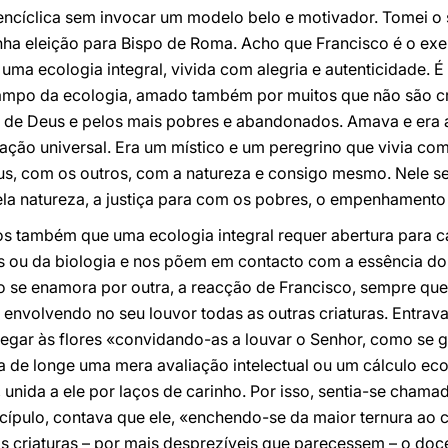
 encíclica sem invocar um modelo belo e motivador. Tomei o
ha eleição para Bispo de Roma. Acho que Francisco é o ex
 uma ecologia integral, vivida com alegria e autenticidade. 
ampo da ecologia, amado também por muitos que não são cr
ão de Deus e pelos mais pobres e abandonados. Amava e era a
ação universal. Era um místico e um peregrino que vivia co
, com os outros, com a natureza e consigo mesmo. Nele se
a natureza, a justiça para com os pobres, o empenhamento n
os também que uma ecologia integral requer abertura para 
s ou da biologia e nos põem em contacto com a essência d
se enamora por outra, a reacção de Francisco, sempre que o
, envolvendo no seu louvor todas as outras criaturas. Entr
egar às flores «convidando-as a louvar o Senhor, como se
 de longe uma mera avaliação intelectual ou um cálculo eco
 unida a ele por laços de carinho. Por isso, sentia-se chama
iscípulo, contava que ele, «enchendo-se da maior ternura a
as criaturas – por mais desprezíveis que parecessem – o do