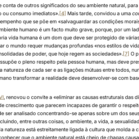
 conta de outros significados do seu ambiente natural, par
o ou consumo imediatos».
[4]
Mais tarde, convidou a uma
co
o empenho que se põe em «salvaguardar as condições morais
mbiente humano é um facto muito grave, porque, por um la
ópria vida humana é um dom que deve ser protegido de vári
rar o mundo requer mudanças profundas «nos estilos de vid
nsolidadas de poder, que hoje regem as sociedades».
[7]
O p
essupõe o pleno respeito pela pessoa humana, mas deve pr
a natureza de cada ser e as ligações mútuas entre todos, n
mano transformar a realidade deve desenvolver-se com base
VI
, renovou o convite a «eliminar as causas estruturais das
 de crescimento que parecem incapazes de garantir o respei
 ser analisado concentrando-se apenas sobre um dos seus 
ncluindo, entre outras coisas, o ambiente, a vida, a sexualidad
a natureza está estreitamente ligada à cultura que molda a
onhecer que o ambiente natural está cheio de chagas caus