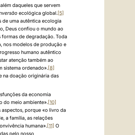
a além daqueles que servem
nversão
ecológica global.
[5]
 de uma autêntica ecologia
do, Deus confiou o mundo ao
as formas de degradação. Toda
a, nos modelos de produção e
rogresso humano autêntico
estar atenção também ao
um sistema ordenado».
[8]
 na doação originária das
 disfunções da economia
to do meio ambiente».
[10]
aspectos, porque «o livro da
e, a família, as relações
 convivência humana».
[11]
O
adas pelo nosso