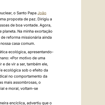
nuclear, o Santo Papa
João
 uma proposta de paz. Dirigiu a
essoas de boa vontade. Agora,
te planeta. Na minha exortação
o de reforma missionária ainda
a nossa casa comum.
ática ecológica, apresentando-
umano: «Por motivo de uma
 e de vir a ser, também ele,
fe ecológica sob o efeito da
adical no comportamento da
cas mais assombrosas, o
al e moral, voltam-se
eira encíclica, advertiu que o