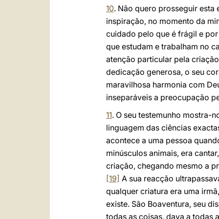
10
. Não quero prosseguir esta
inspiração, no momento da min
cuidado pelo que é frágil e por
que estudam e trabalham no c
atenção particular pela criaç
dedicação generosa, o seu cor
maravilhosa harmonia com Deus
inseparáveis a preocupação pel
11
. O seu testemunho mostra-n
linguagem das ciências exacta
acontece a uma pessoa quando 
minúsculos animais, era cantar
criação, chegando mesmo a pr
[19]
A sua reacção ultrapassava
qualquer criatura era uma irmã,
existe. São Boaventura, seu d
todas as coisas, dava a todas 