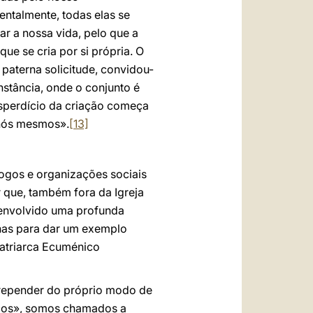
ntalmente, todas elas se
ar a nossa vida, pelo que a
e se cria por si própria. O
aterna solicitude, convidou-
stância, onde o conjunto é
sperdício da criação começa
 nós mesmos».
[13]
ólogos e organizações sociais
 que, também fora da Igreja
esenvolvido uma profunda
enas para dar um exemplo
Patriarca Ecuménico
arrepender do próprio modo de
icos», somos chamados a