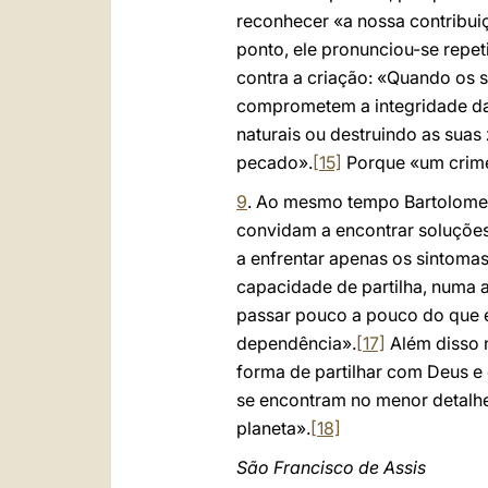
reconhecer «a nossa contribui
ponto, ele pronunciou-se repe
contra a criação: «Quando os 
comprometem a integridade da 
naturais ou destruindo as suas
pecado».
[15]
Porque «um crime
9
. Ao mesmo tempo Bartolomeu 
convidam a encontrar soluçõe
a enfrentar apenas os sintoma
capacidade de partilha, numa 
passar pouco a pouco do que e
dependência».
[17]
Além disso 
forma de partilhar com Deus e
se encontram no menor detalhe
planeta».
[18]
São Francisco de Assis