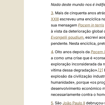
Nada deste mundo nos é indif
3
. Mais de cinquenta anos atr
XXIII
escreveu uma encíclica na 
sua mensagem
Pacem in terris
à vista da deterioração global
Evangelii gaudium
, escrevi ao
pendente. Nesta encíclica, pr
4
. Oito anos depois da
Pacem in
a como uma crise que é «cons
exploração inconsiderada da na
vítima dessa degradação».
[2]
E
explosão da civilização indus
humanidade», porque «os progr
desenvolvimento económico mai
necessariamente contra o ho
5
. São
João Paulo II
debruçou-se