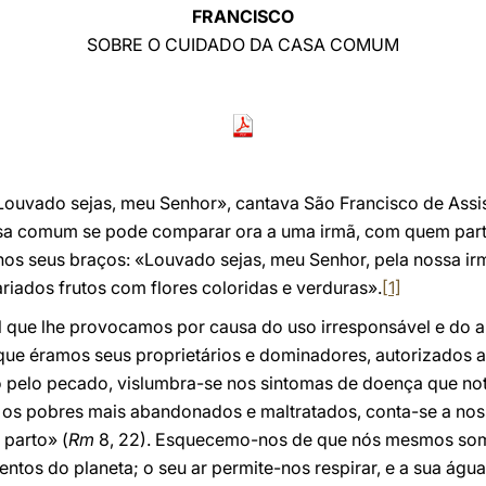
FRANCISCO
SOBRE O CUIDADO DA CASA COMUM
Louvado sejas, meu Senhor», cantava São Francisco de Assis
a comum se pode comparar ora a uma irmã, com quem partil
os seus braços: «Louvado sejas, meu Senhor, pela nossa irm
riados frutos com flores coloridas e verduras».
[1]
al que lhe provocamos por causa do uso irresponsável e do 
ue éramos seus proprietários e dominadores, autorizados a 
 pelo pecado, vislumbra-se nos sintomas de doença que not
re os pobres mais abandonados e maltratados, conta-se a nos
 parto» (
Rm
8, 22). Esquecemo-nos de que nós mesmos somo
ntos do planeta; o seu ar permite-nos respirar, e a sua água