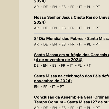
2024)
-
-
-
-
-
-
-
AR
DE
EN
ES
FR
IT
PL
PT
Nosso Senhor Jesus Cristo Rei do Univ
2024)
-
-
-
-
-
-
-
AR
DE
EN
ES
FR
IT
PL
PT
8° Dia Mundial dos Pobres - Santa Mis
-
-
-
-
-
-
-
AR
DE
EN
ES
FR
IT
PL
PT
Santa Messa em sufrágio dos Cardeais 
(4 de novembro de 2024)
-
-
-
-
-
-
DE
EN
ES
FR
IT
PL
PT
Santa Missa na celebração dos fiéis de
novembro de 2024)
-
-
-
EN
FR
IT
PT
Conclusão da Assembleia Geral Ordiná
Tempo Comum – Santa Missa (27 de ou
-
-
-
-
-
-
-
AR
DE
EN
ES
FR
IT
PL
PT