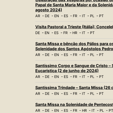
Papal de Santa Maria Maior e da Soleni
agosto 2024)
-
-
-
-
-
-
-
AR
DE
EN
ES
FR
IT
PL
PT
Visita Pastoral a Trieste (Itália): Conce
-
-
-
-
-
-
DE
EN
ES
FR
HR
IT
PT
Santa Missa e bênção dos Pálios para 
Solenidade dos Santos Apóstolos Pedro
-
-
-
-
-
-
-
AR
DE
EN
ES
FR
IT
PL
PT
Santíssimo Corpo e Sangue de Cristo – 
Eucarística (2 de junho de 2024)
-
-
-
-
-
-
-
AR
DE
EN
ES
FR
IT
PL
PT
Santíssima Trindade – Santa Missa (26 
-
-
-
-
-
-
-
AR
DE
EN
ES
FR
IT
PL
PT
Santa Missa na Solenidade de Pentecos
-
-
-
-
-
-
-
-
AR
DE
EN
ES
FR
HR
IT
PL
P