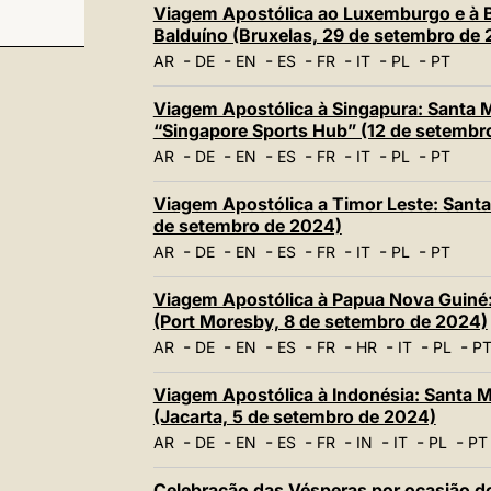
Viagem Apostólica ao Luxemburgo e à Bé
Balduíno (Bruxelas, 29 de setembro de
-
-
-
-
-
-
-
AR
DE
EN
ES
FR
IT
PL
PT
Viagem Apostólica à Singapura: Santa M
“Singapore Sports Hub” (12 de setembr
-
-
-
-
-
-
-
AR
DE
EN
ES
FR
IT
PL
PT
Viagem Apostólica a Timor Leste: Santa 
de setembro de 2024)
-
-
-
-
-
-
-
AR
DE
EN
ES
FR
IT
PL
PT
Viagem Apostólica à Papua Nova Guiné:
(Port Moresby, 8 de setembro de 2024)
-
-
-
-
-
-
-
-
AR
DE
EN
ES
FR
HR
IT
PL
P
Viagem Apostólica à Indonésia: Santa M
(Jacarta, 5 de setembro de 2024)
-
-
-
-
-
-
-
-
AR
DE
EN
ES
FR
IN
IT
PL
PT
Celebração das Vésperas por ocasião do