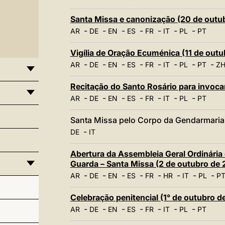
Santa Missa e canonização (20 de outu
-
-
-
-
-
-
-
AR
DE
EN
ES
FR
IT
PL
PT
Vigília de Oração Ecuménica (11 de out
-
-
-
-
-
-
-
-
AR
DE
EN
ES
FR
IT
PL
PT
ZH
Recitação do Santo Rosário para invoca
-
-
-
-
-
-
-
AR
DE
EN
ES
FR
IT
PL
PT
Santa Missa pelo Corpo da Gendarmaria 
-
DE
IT
Abertura da Assembleia Geral Ordinária
Guarda – Santa Missa (2 de outubro de
-
-
-
-
-
-
-
-
AR
DE
EN
ES
FR
HR
IT
PL
P
Celebração penitencial (1° de outubro d
-
-
-
-
-
-
-
AR
DE
EN
ES
FR
IT
PL
PT