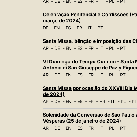
-
-
-
-
-
-
-
AR
DE
EN
ES
FR
IT
PL
PT
Celebração Penitencial e Confissões (Pa
março de 2024)
-
-
-
-
-
DE
EN
ES
FR
IT
PT
Santa Missa, bênção e imposição das Ci
-
-
-
-
-
-
-
AR
DE
EN
ES
FR
IT
PL
PT
VI Domingo do Tempo Comum - Santa M
Antonia di San Giuseppe de Paz y Figuer
-
-
-
-
-
-
-
AR
DE
EN
ES
FR
IT
PL
PT
Santa Missa por ocasião do XXVIII Dia 
de 2024)
-
-
-
-
-
-
-
-
AR
DE
EN
ES
FR
HR
IT
PL
P
Solenidade da Conversão de São Paulo 
Vésperas (25 de janeiro de 2024)
-
-
-
-
-
-
-
AR
DE
EN
ES
FR
IT
PL
PT