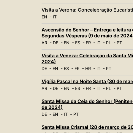
Visita a Verona: Concelebração Eucaríst
-
EN
IT
Ascensão do Senhor – Entrega e leitura
Segundas Vésperas (9 de maio de 2024
-
-
-
-
-
-
-
AR
DE
EN
ES
FR
IT
PL
PT
Visita a Veneza: Celebração da Santa Mi
2024)
-
-
-
-
-
-
DE
EN
ES
FR
HR
IT
PT
Vigília Pascal na Noite Santa (30 de ma
-
-
-
-
-
-
-
AR
DE
EN
ES
FR
IT
PL
PT
Santa Missa da Ceia do Senhor (Peniten
de 2024)
-
-
-
DE
EN
IT
PT
Santa Missa Crismal (28 de março de 2