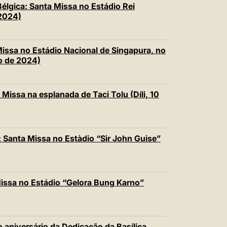
lgica: Santa Missa no Estádio Rei
 2024)
issa no Estádio Nacional de Singapura, no
o de 2024)
Missa na esplanada de Taci Tolu (Díli, 10
 Santa Missa no Estàdio “Sir John Guise”
T
issa no Estádio “Gelora Bung Karno”
 aniversário da Dedicação da Basílica