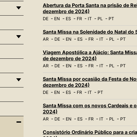
Abertura da Porta Santa na prisão de R
dezembro de 2024)
-
-
-
-
-
-
DE
EN
ES
FR
IT
PL
PT
Santa Missa na Solenidade do Natal do
-
-
-
-
-
-
-
AR
DE
EN
ES
FR
IT
PL
PT
Viagem Apostólica a Ajácio: Santa Missa
de dezembro de 2024)
-
-
-
-
-
-
-
AR
DE
EN
ES
FR
IT
PL
PT
Santa Missa por ocasião da Festa de N
dezembro de 2024)
-
-
-
-
-
DE
EN
ES
FR
IT
PT
Santa Missa com os novos Cardeais e o 
2024)
-
-
-
-
-
-
-
AR
DE
EN
ES
FR
IT
PL
PT
Consistório Ordinário Público para a cr