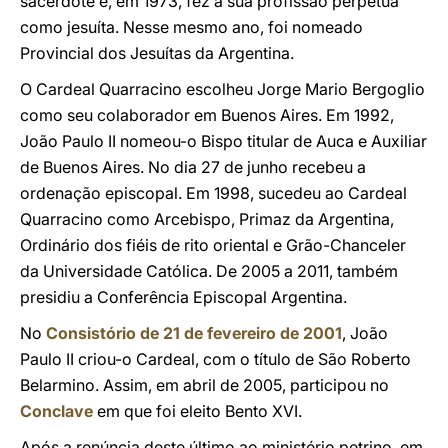
sacerdote e, em 1973, fez a sua profissão perpétua
como jesuíta. Nesse mesmo ano, foi nomeado
Provincial dos Jesuítas da Argentina.
O Cardeal Quarracino escolheu Jorge Mario Bergoglio
como seu colaborador em Buenos Aires. Em 1992,
João Paulo II nomeou-o Bispo titular de Auca e Auxiliar
de Buenos Aires. No dia 27 de junho recebeu a
ordenação episcopal. Em 1998, sucedeu ao Cardeal
Quarracino como Arcebispo, Primaz da Argentina,
Ordinário dos fiéis de rito oriental e Grão-Chanceler
da Universidade Católica. De 2005 a 2011, também
presidiu a Conferência Episcopal Argentina.
No
Consistório de 21 de fevereiro de 2001
, João
Paulo II criou-o Cardeal, com o título de São Roberto
Belarmino. Assim, em abril de 2005, participou no
Conclave
em que foi eleito Bento XVI.
Após a renúncia deste último ao ministério petrino, em