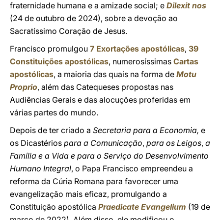
fraternidade humana e a amizade social; e
Dilexit nos
(24 de outubro de 2024), sobre a devoção ao
Sacratíssimo Coração de Jesus.
Francisco promulgou
7 Exortações apostólicas
,
39
Constituições apostólicas
, numerosíssimas
Cartas
apostólicas
, a maioria das quais na forma de
Motu
Proprio
, além das Catequeses propostas nas
Audiências Gerais e das alocuções proferidas em
várias partes do mundo.
Depois de ter criado a
Secretaria para a Economia,
e
os Dicastérios
para a Comunicação
,
para os Leigos
,
a
Família e a Vida
e para o Serviço do Desenvolvimento
Humano Integral
, o Papa Francisco empreendeu a
reforma da Cúria Romana para favorecer uma
evangelização mais eficaz, promulgando a
Constituição apostólica
Praedicate Evangelium
(19 de
março de 2022). Além disso, ele modificou o