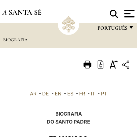
A
SANTA SÉ
PORTUGUÊS
BIOGRAFIA
FRANÇAIS
ENGLISH
ITALIANO
PORTUGUÊS
ESPAÑOL
AR
-
DE
-
EN
-
ES
-
FR
-
IT
-
PT
DEUTSCH
POLSKI
BIOGRAFIA
DO SANTO PADRE
العربيّة
中文