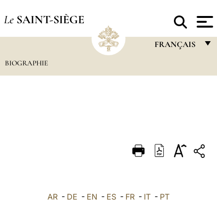
Le
SAINT-SIÈGE
FRANÇAIS
BIOGRAPHIE
FRANÇAIS
ENGLISH
ITALIANO
PORTUGUÊS
ESPAÑOL
DEUTSCH
POLSKI
العربيّة
AR
-
DE
-
EN
-
ES
-
FR
-
IT
-
PT
中文