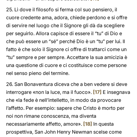
25. Lì dove il filosofo si ferma col suo pensiero, il
cuore credente ama, adora, chiede perdono e si offre
di servire nel luogo che il Signore gli dà da scegliere
per seguirlo. Allora capisce di essere il “tu” di Dio e
che può essere un “sé” perché Dio è un “tu” per lui. Il
fatto è che solo il Signore ci offre di trattarci come un
“tu” sempre e per sempre. Accettare la sua amicizia è
una questione di cuore e ci costituisce come persone
nel senso pieno del termine.
26. San Bonaventura diceva che a ben vedere si deve
interrogare «non la luce, ma il fuoco».
[17]
E insegnava
che «la fede è nell’intelletto, in modo da provocare
l’affetto. Per esempio: sapere che Cristo è morto per
noi non rimane conoscenza, ma diventa
necessariamente affetto, amore».
[18]
In questa
prospettiva, San John Henry Newman scelse come