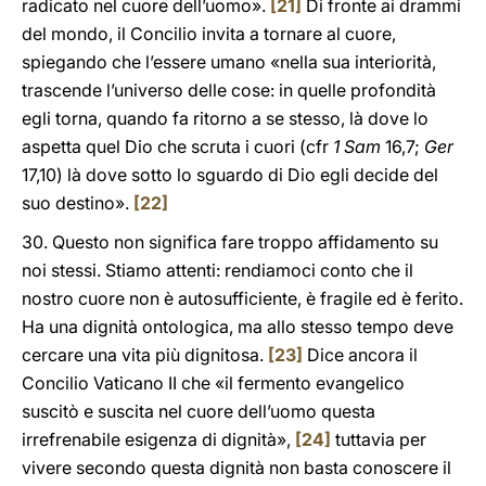
radicato nel cuore dell’uomo».
[21]
Di fronte ai drammi
del mondo, il Concilio invita a tornare al cuore,
spiegando che l’essere umano «nella sua interiorità,
trascende l’universo delle cose: in quelle profondità
egli torna, quando fa ritorno a se stesso, là dove lo
aspetta quel Dio che scruta i cuori (cfr
1 Sam
16,7;
Ger
17,10) là dove sotto lo sguardo di Dio egli decide del
suo destino».
[22]
30. Questo non significa fare troppo affidamento su
noi stessi. Stiamo attenti: rendiamoci conto che il
nostro cuore non è autosufficiente, è fragile ed è ferito.
Ha una dignità ontologica, ma allo stesso tempo deve
cercare una vita più dignitosa.
[23]
Dice ancora il
Concilio Vaticano II che «il fermento evangelico
suscitò e suscita nel cuore dell’uomo questa
irrefrenabile esigenza di dignità»,
[24]
tuttavia per
vivere secondo questa dignità non basta conoscere il