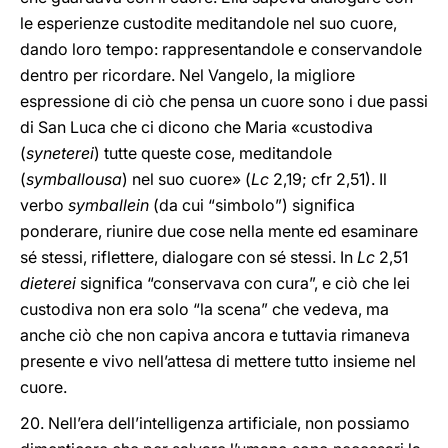
le esperienze custodite meditandole nel suo cuore,
dando loro tempo: rappresentandole e conservandole
dentro per ricordare. Nel Vangelo, la migliore
espressione di ciò che pensa un cuore sono i due passi
di San Luca che ci dicono che Maria «custodiva
(
syneterei
) tutte queste cose, meditandole
(
symballousa
) nel suo cuore» (
Lc
2,19; cfr 2,51). Il
verbo
symballein
(da cui “simbolo”) significa
ponderare, riunire due cose nella mente ed esaminare
sé stessi, riflettere, dialogare con sé stessi. In
Lc
2,51
dieterei
significa “conservava con cura”, e ciò che lei
custodiva non era solo “la scena” che vedeva, ma
anche ciò che non capiva ancora e tuttavia rimaneva
presente e vivo nell’attesa di mettere tutto insieme nel
cuore.
20. Nell’era dell’intelligenza artificiale, non possiamo