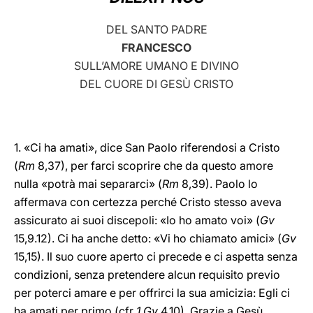
LATINE
DEL SANTO PADRE
FRANCESCO
SULL’AMORE UMANO E DIVINO
DEL CUORE DI GESÙ CRISTO
1. «Ci ha amati», dice San Paolo riferendosi a Cristo
(
Rm
8,37), per farci scoprire che da questo amore
nulla «potrà mai separarci» (
Rm
8,39). Paolo lo
affermava con certezza perché Cristo stesso aveva
assicurato ai suoi discepoli: «Io ho amato voi» (
Gv
15,9.12). Ci ha anche detto: «Vi ho chiamato amici» (
Gv
15,15). Il suo cuore aperto ci precede e ci aspetta senza
condizioni, senza pretendere alcun requisito previo
per poterci amare e per offrirci la sua amicizia: Egli ci
ha amati per primo (cfr
1 Gv
4,10). Grazie a Gesù