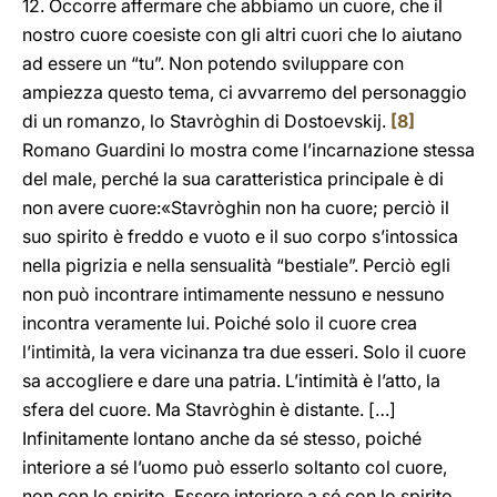
12. Occorre affermare che abbiamo un cuore, che il
nostro cuore coesiste con gli altri cuori che lo aiutano
ad essere un “tu”. Non potendo sviluppare con
ampiezza questo tema, ci avvarremo del personaggio
di un romanzo, lo Stavròghin di Dostoevskij.
[8]
Romano Guardini lo mostra come l’incarnazione stessa
del male, perché la sua caratteristica principale è di
non avere cuore:«Stavròghin non ha cuore; perciò il
suo spirito è freddo e vuoto e il suo corpo s’intossica
nella pigrizia e nella sensualità “bestiale”. Perciò egli
non può incontrare intimamente nessuno e nessuno
incontra veramente lui. Poiché solo il cuore crea
l’intimità, la vera vicinanza tra due esseri. Solo il cuore
sa accogliere e dare una patria. L’intimità è l’atto, la
sfera del cuore. Ma Stavròghin è distante. […]
Infinitamente lontano anche da sé stesso, poiché
interiore a sé l’uomo può esserlo soltanto col cuore,
non con lo spirito. Essere interiore a sé con lo spirito