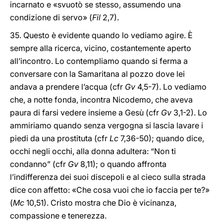
incarnato e «svuotò se stesso, assumendo una
condizione di servo» (
Fil
2,7).
35. Questo è evidente quando lo vediamo agire. È
sempre alla ricerca, vicino, costantemente aperto
all’incontro. Lo contempliamo quando si ferma a
conversare con la Samaritana al pozzo dove lei
andava a prendere l’acqua (cfr
Gv
4,5-7). Lo vediamo
che, a notte fonda, incontra Nicodemo, che aveva
paura di farsi vedere insieme a Gesù (cfr
Gv
3,1-2). Lo
ammiriamo quando senza vergogna si lascia lavare i
piedi da una prostituta (cfr
Lc
7,36-50); quando dice,
occhi negli occhi, alla donna adultera: “Non ti
condanno” (cfr
Gv
8,11); o quando affronta
l’indifferenza dei suoi discepoli e al cieco sulla strada
dice con affetto: «Che cosa vuoi che io faccia per te?»
(
Mc
10,51). Cristo mostra che Dio è vicinanza,
compassione e tenerezza.