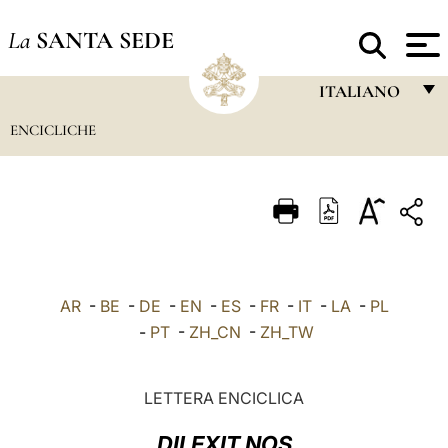
La
SANTA SEDE
ITALIANO
ENCICLICHE
FRANÇAIS
ENGLISH
ITALIANO
PORTUGUÊS
ESPAÑOL
AR
-
BE
-
DE
-
EN
-
ES
-
FR
-
IT
-
LA
-
PL
DEUTSCH
-
PT
-
ZH_CN
-
ZH_TW
POLSKI
LETTERA ENCICLICA
العربيّة
DILEXIT NOS
中文