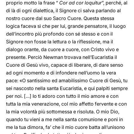
proprio motto la frase “
Cor ad cor loquitur
”, perché, al
di là di ogni dialettica, il Signore ci salva parlando al
nostro cuore dal suo Sacro Cuore. Questa stessa
logica faceva sì che per lui, grande pensatore, il luogo
dell’incontro più profondo con sé stesso e con il
Signore non fosse la lettura o la riflessione, ma il
dialogo orante, da cuore a cuore, con Cristo vivo e
presente. Perciò Newman trovava nell’Eucaristia il
Cuore di Gesù vivo, capace di liberare, di dare senso
ad ogni momento e di infondere nell’uomo la vera
pace: «O santissimo ed amabilissimo Cuore di Gesù, tu
sei nascosto nella santa Eucaristia, e qui palpiti sempre
per noi. […] Io ti adoro con tutto il mio amore e con
tutta la mia venerazione, col mio affetto fervente e con
la mia volontà più sottomessa e risoluta. O mio Dio,
quando tu vieni a me nella santa comunione e poni in
me la tua dimora, fa’ che il mio cuore batta all’unisono