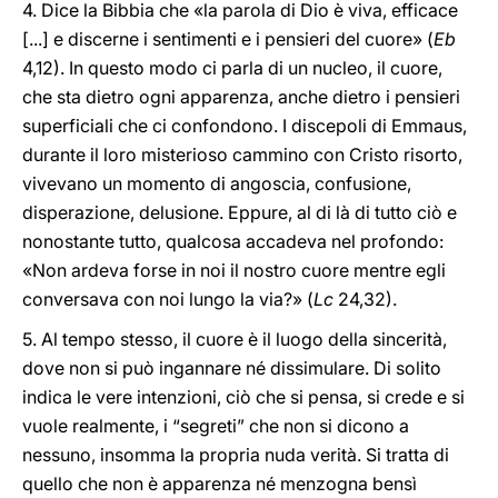
4. Dice la Bibbia che «la parola di Dio è viva, efficace
[...] e discerne i sentimenti e i pensieri del cuore» (
Eb
4,12). In questo modo ci parla di un nucleo, il cuore,
che sta dietro ogni apparenza, anche dietro i pensieri
superficiali che ci confondono. I discepoli di Emmaus,
durante il loro misterioso cammino con Cristo risorto,
vivevano un momento di angoscia, confusione,
disperazione, delusione. Eppure, al di là di tutto ciò e
nonostante tutto, qualcosa accadeva nel profondo:
«Non ardeva forse in noi il nostro cuore mentre egli
conversava con noi lungo la via?» (
Lc
24,32).
5. Al tempo stesso, il cuore è il luogo della sincerità,
dove non si può ingannare né dissimulare. Di solito
indica le vere intenzioni, ciò che si pensa, si crede e si
vuole realmente, i “segreti” che non si dicono a
nessuno, insomma la propria nuda verità. Si tratta di
quello che non è apparenza né menzogna bensì