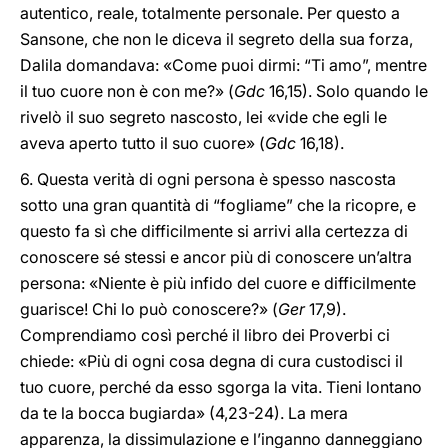
autentico, reale, totalmente personale. Per questo a
Sansone, che non le diceva il segreto della sua forza,
Dalila domandava: «Come puoi dirmi: “Ti amo”, mentre
il tuo cuore non è con me?» (
Gdc
16,15). Solo quando le
rivelò il suo segreto nascosto, lei «vide che egli le
aveva aperto tutto il suo cuore» (
Gdc
16,18).
6. Questa verità di ogni persona è spesso nascosta
sotto una gran quantità di “fogliame” che la ricopre, e
questo fa sì che difficilmente si arrivi alla certezza di
conoscere sé stessi e ancor più di conoscere un’altra
persona: «Niente è più infido del cuore e difficilmente
guarisce! Chi lo può conoscere?» (
Ger
17,9).
Comprendiamo così perché il libro dei Proverbi ci
chiede: «Più di ogni cosa degna di cura custodisci il
tuo cuore, perché da esso sgorga la vita. Tieni lontano
da te la bocca bugiarda» (4,23-24). La mera
apparenza, la dissimulazione e l’inganno danneggiano