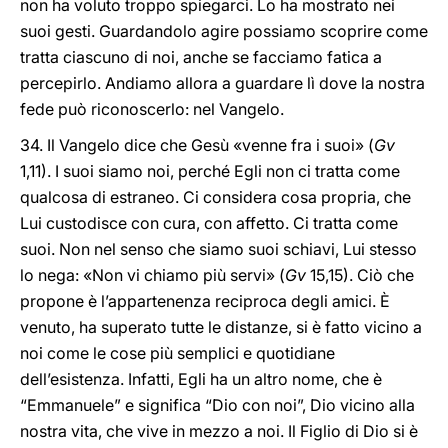
non ha voluto troppo spiegarci. Lo ha mostrato nei
suoi gesti. Guardandolo agire possiamo scoprire come
tratta ciascuno di noi, anche se facciamo fatica a
percepirlo. Andiamo allora a guardare lì dove la nostra
fede può riconoscerlo: nel Vangelo.
34. Il Vangelo dice che Gesù «venne fra i suoi» (
Gv
1,11). I suoi siamo noi, perché Egli non ci tratta come
qualcosa di estraneo. Ci considera cosa propria, che
Lui custodisce con cura, con affetto. Ci tratta come
suoi. Non nel senso che siamo suoi schiavi, Lui stesso
lo nega: «Non vi chiamo più servi» (
Gv
15,15). Ciò che
propone è l’appartenenza reciproca degli amici. È
venuto, ha superato tutte le distanze, si è fatto vicino a
noi come le cose più semplici e quotidiane
dell’esistenza. Infatti, Egli ha un altro nome, che è
“Emmanuele” e significa “Dio con noi”, Dio vicino alla
nostra vita, che vive in mezzo a noi. Il Figlio di Dio si è