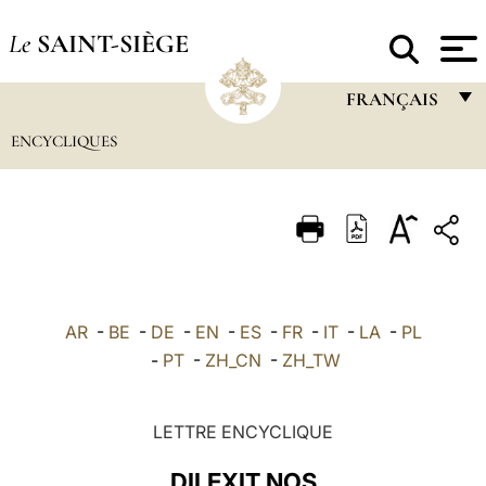
Le
SAINT-SIÈGE
FRANÇAIS
ENCYCLIQUES
FRANÇAIS
ENGLISH
ITALIANO
PORTUGUÊS
ESPAÑOL
AR
-
BE
-
DE
-
EN
-
ES
-
FR
-
IT
-
LA
-
PL
DEUTSCH
-
PT
-
ZH_CN
-
ZH_TW
POLSKI
LETTRE ENCYCLIQUE
العربيّة
DILEXIT NOS
中文