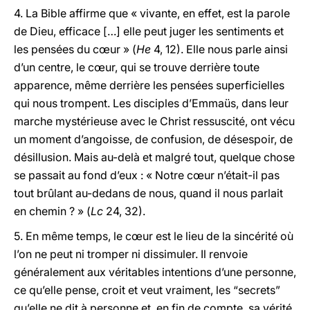
4. La Bible affirme que « vivante, en effet, est la parole
de Dieu, efficace […] elle peut juger les sentiments et
les pensées du cœur » (
He
4, 12). Elle nous parle ainsi
d’un centre, le cœur, qui se trouve derrière toute
apparence, même derrière les pensées superficielles
qui nous trompent. Les disciples d’Emmaüs, dans leur
marche mystérieuse avec le Christ ressuscité, ont vécu
un moment d’angoisse, de confusion, de désespoir, de
désillusion. Mais au-delà et malgré tout, quelque chose
se passait au fond d’eux : « Notre cœur n’était-il pas
tout brûlant au-dedans de nous, quand il nous parlait
en chemin ? » (
Lc
24, 32).
5. En même temps, le cœur est le lieu de la sincérité où
l’on ne peut ni tromper ni dissimuler. Il renvoie
généralement aux véritables intentions d’une personne,
ce qu’elle pense, croit et veut vraiment, les “secrets”
qu’elle ne dit à personne et, en fin de compte, sa vérité