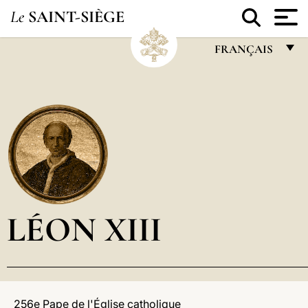
Le
SAINT-SIÈGE
FRANÇAIS
FRANÇAIS
ENGLISH
ITALIANO
PORTUGUÊS
ESPAÑOL
DEUTSCH
LÉON XIII
POLSKI
العربيّة
中文
256e Pape de l'Église catholique