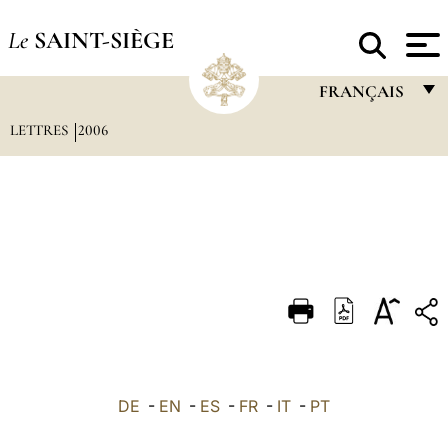
Le
SAINT-SIÈGE
FRANÇAIS
LETTRES
2006
FRANÇAIS
ENGLISH
ITALIANO
PORTUGUÊS
ESPAÑOL
DEUTSCH
POLSKI
العربيّة
DE
-
EN
-
ES
-
FR
-
IT
-
PT
中文