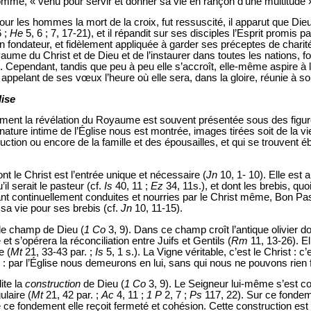
’homme, « venu pour servir et donner sa vie en rançon d’une multitude 
ur les hommes la mort de la croix, fut ressuscité, il apparut que Dieu l
6 ;
He
5, 6 ; 7, 17-21), et il répandit sur ses disciples l’Esprit promis p
 fondateur, et fidèlement appliquée à garder ses préceptes de charité,
aume du Christ et de Dieu et de l’instaurer dans toutes les nations
. Cependant, tandis que peu à peu elle s’accroît, elle-même aspire
appelant de ses vœux l’heure où elle sera, dans la gloire, réunie à so
lise
ment la révélation du Royaume est souvent présentée sous des figu
ture intime de l’Église nous est montrée, images tirées soit de la vi
uction ou encore de la famille et des épousailles, et qui se trouvent 
nt le Christ est l’entrée unique et nécessaire (
Jn
10, 1- 10). Elle est 
l serait le pasteur (cf.
Is
40, 11 ;
Ez
34, 11s.), et dont les brebis, quoi
t continuellement conduites et nourries par le Christ même, Bon Past
é sa vie pour ses brebis (cf.
Jn
10, 11-15).
 le champ de Dieu (
1 Co
3, 9). Dans ce champ croît l’antique olivier do
et s’opérera la réconciliation entre Juifs et Gentils (
Rm
11, 13-26). El
e (
Mt
21, 33-43 par. ;
Is
5, 1 s.). La Vigne véritable, c’est le Christ : c’
ar l’Église nous demeurons en lui, sans qui nous ne pouvons rien f
ite la
construction
de Dieu (
1 Co
3, 9). Le Seigneur lui-même s’est co
ulaire (
Mt
21, 42 par. ;
Ac
4, 11 ;
1 P
2, 7 ;
Ps
117, 22). Sur ce fondeme
de ce fondement elle reçoit fermeté et cohésion. Cette construction es