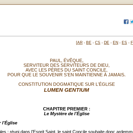
[
AR
-
BE
-
CS
-
DE
-
EN
-
ES
-
PAUL, ÉVÊQUE,
SERVITEUR DES SERVITEURS DE DIEU,
AVEC LES PÈRES DU SAINT CONCILE,
POUR QUE LE SOUVENIR S'EN MAINTIENNE À JAMAIS.
CONSTITUTION DOGMATIQUE SUR L'ÉGLISE
LUMEN GENTIUM
CHAPITRE PREMIER
:
Le Mystère de l’Église
 l’Église
les ; réuni dans l’Esprit Saint, le saint Concile souhaite donc ardem