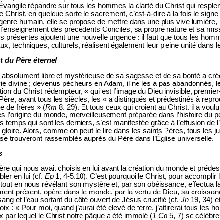
Évangile répandre sur tous les hommes la clarté du Christ qui resplendi
le Christ, en quelque sorte le sacrement, c’est-à-dire à la fois le signe
e genre humain, elle se propose de mettre dans une plus vive lumière, p
 l’enseignement des précédents Conciles, sa propre nature et sa missi
ions présentes ajoutent une nouvelle urgence : il faut que tous les ho
ux, techniques, culturels, réalisent également leur pleine unité dans le
t du Père éternel
n absolument libre et mystérieuse de sa sagesse et de sa bonté a créé l
vie divine ; devenus pécheurs en Adam, il ne les a pas abandonnés, l
ion du Christ rédempteur, « qui est l’image du Dieu invisible, premier-
 Père, avant tous les siècles, les « a distingués et prédestinés à repro
de de frères » (
Rm
8, 29). Et tous ceux qui croient au Christ, il a vou
s l’origine du monde, merveilleusement préparée dans l’histoire du pe
es temps qui sont les derniers, s’est manifestée grâce à l’effusion de l
loire. Alors, comme on peut le lire dans les saints Pères, tous les 
 se trouveront rassemblés auprès du Père dans l’Église universelle.
s
Père qui nous avait choisis en lui avant la création du monde et prédesti
ler en lui (cf.
Ep
1, 4-5.10). C’est pourquoi le Christ, pour accomplir 
tout en nous révélant son mystère et, par son obéissance, effectua la 
ent présent, opère dans le monde, par la vertu de Dieu, sa croiss
ang et l’eau sortant du côté ouvert de Jésus crucifié (cf.
Jn
19, 34) e
ix : « Pour moi, quand j’aurai été élevé de terre, j’attirerai tous les 
oix par lequel le Christ notre pâque a été immolé (
1 Co
5, 7) se célèbre 