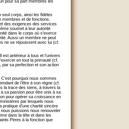
cun pour sa part membres les
eul corps, ainsi les fidèles
de membres et de fonctions.
s et des exigences des services
-même soumet à leur autorité
nité dans le corps où s’exerce
harité. Aussi un membre ne peut
 ne se réjouissent avec lui (cf.
l est antérieur à tous et l’univers
d’exercer en tout la primauté (cf.
, par sa perfection et son action
9). C’est pourquoi nous sommes
endant de l’être à son règne (cf.
s la trace des siens, à travers la
 à sa passion pour être unis à sa
hésion pour opérer sa croissance en
 ministères par lesquels nous
a pratique d’une charité sincère
 nous puissions nous renouveler
même dans la tête et dans les
saints Pères à la fonction que