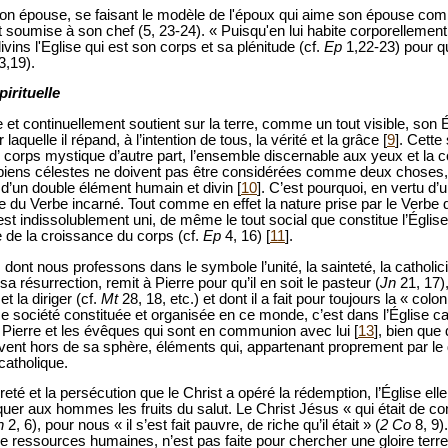
on épouse, se faisant le modèle de l'époux qui aime son épouse co
t soumise à son chef (5, 23-24). « Puisqu'en lui habite corporellement t
ivins l'Eglise qui est son corps et sa plénitude (cf.
Ep
1,22-23) pour qu
,19).
pirituelle
e et continuellement soutient sur la terre, comme un tout visible, so
laquelle il répand, à l’intention de tous, la vérité et la grâce [
9
]. Cette
e corps mystique d’autre part, l’ensemble discernable aux yeux et la c
es biens célestes ne doivent pas être considérées comme deux choses, 
 d’un double élément humain et divin [
10
]. C’est pourquoi, en vertu d’
e du Verbe incarné. Tout comme en effet la nature prise par le Verbe
 est indissolublement uni, de même le tout social que constitue l’Église
ue de la croissance du corps (cf.
Ep
4, 16) [
11
].
 dont nous professons dans le symbole l’unité, la sainteté, la catholicité
 résurrection, remit à Pierre pour qu’il en soit le pasteur (
Jn
21, 17), 
t la diriger (cf.
Mt
28, 18, etc.) et dont il a fait pour toujours la « col
 société constituée et organisée en ce monde, c’est dans l’Église cat
Pierre et les évêques qui sont en communion avec lui [
13
], bien qu
ouvent hors de sa sphère, éléments qui, appartenant proprement par le 
catholique.
é et la persécution que le Christ a opéré la rédemption, l’Église ell
 aux hommes les fruits du salut. Le Christ Jésus « qui était de con
h
2, 6), pour nous « il s’est fait pauvre, de riche qu’il était » (
2 Co
8, 9).
e ressources humaines, n’est pas faite pour chercher une gloire terr