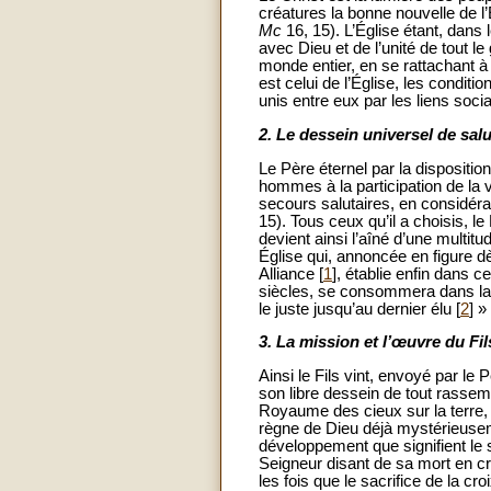
créatures la bonne nouvelle de l’
Mc
16, 15). L’Église étant, dans 
avec Dieu et de l’unité de tout l
monde entier, en se rattachant à
est celui de l’Église, les condit
unis entre eux par les liens socia
2.
Le dessein universel de salu
Le Père éternel par la dispositio
hommes à la participation de la 
secours salutaires, en considérat
15). Tous ceux qu’il a choisis, le
devient ainsi l’aîné d’une multitu
Église qui, annoncée en figure dè
Alliance [
1
], établie enfin dans c
siècles, se consommera dans la g
le juste jusqu’au dernier élu [
2
] »
3.
La mission et l’œuvre du Fil
Ainsi le Fils vint, envoyé par le 
son libre dessein de tout rassemb
Royaume des cieux sur la terre, 
règne de Dieu déjà mystérieusem
développement que signifient le s
Seigneur disant de sa mort en cro
les fois que le sacrifice de la cr