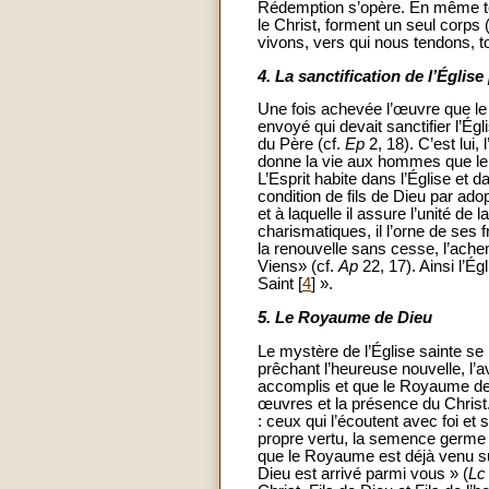
Rédemption s’opère. En même temp
le Christ, forment un seul corps 
vivons, vers qui nous tendons, 
4.
La sanctification de l’Église 
Une fois achevée l’œuvre que le 
envoyé qui devait sanctifier l’Ég
du Père (cf.
Ep
2, 18). C’est lui, 
donne la vie aux hommes que le p
L’Esprit habite dans l’Église et
condition de fils de Dieu par adop
et à laquelle il assure l’unité de
charismatiques, il l’orne de ses fr
la renouvelle sans cesse, l’ache
Viens» (cf.
Ap
22, 17). Ainsi l’Ég
Saint [
4
] ».
5.
Le Royaume de Dieu
Le mystère de l’Église sainte s
prêchant l’heureuse nouvelle, l’
accomplis et que le Royaume de 
œuvres et la présence du Chris
: ceux qui l’écoutent avec foi et 
propre vertu, la semence germe 
que le Royaume est déjà venu sur
Dieu est arrivé parmi vous » (
Lc