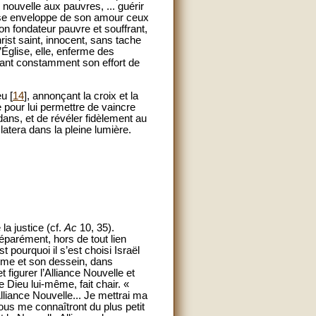
 nouvelle aux pauvres, ... guérir
ise enveloppe de son amour ceux
son fondateur pauvre et souffrant,
hrist saint, innocent, sans tache
l’Église, elle, enferme des
ivant constamment son effort de
u [
14
], annonçant la croix et la
e pour lui permettre de vaincre
dedans, et de révéler fidèlement au
atera dans la pleine lumière.
la justice (cf.
Ac
10, 35).
éparément, hors de tout lien
st pourquoi il s’est choisi Israël
-même et son dessein, dans
t figurer l’Alliance Nouvelle et
e Dieu lui-même, fait chair. «
Alliance Nouvelle... Je mettrai ma
 Tous me connaîtront du plus petit