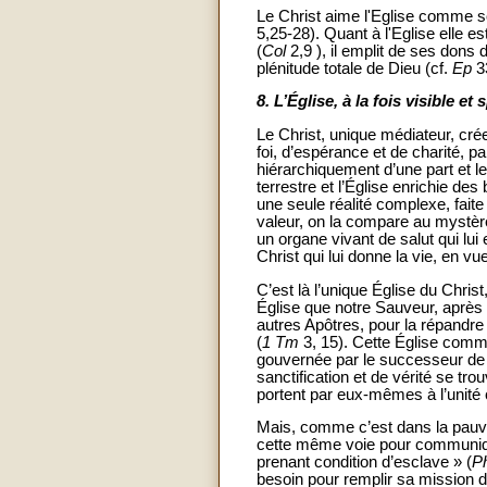
Le Christ aime l'Eglise comme s
5,25-28). Quant à l'Eglise elle es
(
Col
2,9 ), il emplit de ses dons d
plénitude totale de Dieu (cf.
Ep
33
8.
L’Église, à la fois visible et s
Le Christ, unique médiateur, cré
foi, d’espérance et de charité, par 
hiérarchiquement d’une part et l
terrestre et l’Église enrichie d
une seule réalité complexe, faite
valeur, on la compare au mystèr
un organe vivant de salut qui lui
Christ qui lui donne la vie, en v
C’est là l’unique Église du Christ,
Église que notre Sauveur, après sa
autres Apôtres, pour la répandre e
(
1 Tm
3, 15). Cette Église comme
gouvernée par le successeur de 
sanctification et de vérité se tr
portent par eux-mêmes à l’unité 
Mais, comme c’est dans la pauvret
cette même voie pour communiquer
prenant condition d’esclave » (
P
besoin pour remplir sa mission d