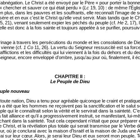
l’abnégation. Le Christ a été envoyé par le Père « pour porter la bonne
« chercher et sauver ce qui était perdu » (
Lc
19, 10) : de même l’Égl
ien plus, dans les pauvres et les souffrants, elle reconnaît l’image de 
sère et en eux c’est le Christ qu’elle veut servir. Mais tandis que le C
5, 21), venant seulement expier les péchés du peuple (cf.
He
2, 17), 
le est donc à la fois sainte et toujours appelée à se purifier, poursu
inage à travers les persécutions du monde et les consolations de Die
 vienne (cf.
1 Co
11, 26). La vertu du Seigneur ressuscité est sa forc
afflictions et les difficultés qui lui viennent à la fois du dehors et du 
igneur, encore enveloppé d’ombre, jusqu’au jour où, finalement, il écl
CHAPITRE II
:
Le Peuple de Dieu
Peuple nouveau
 toute nation, Dieu a tenu pour agréable quiconque le craint et pratique 
 a été que les hommes ne reçoivent pas la sanctification et le salut s
ple qui le connaîtrait selon la vérité et le servirait dans la sainteté. C’e
a fait alliance et qu’il a progressivement instruit, se manifestant, lui
tachant dans la sainteté. Tout cela cependant n’était que pour préparer e
e Christ, et la révélation plus totale qui serait transmise par le Verbe d
gneur, où je conclurai avec la maison d’Israël et la maison de Juda une 
crirai sur leur cœur. Alors, je serai leur Dieu et eux seront mon peuple.