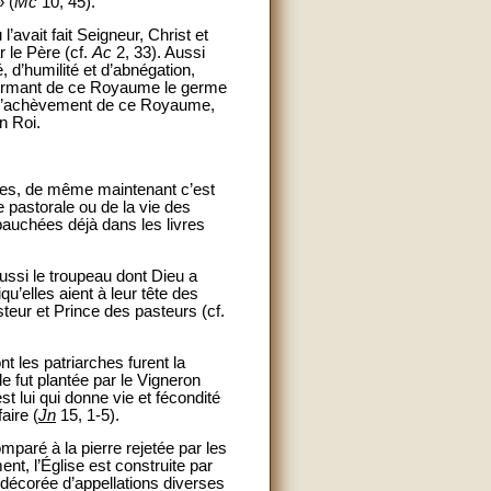
» (
Mc
10, 45).
’avait fait Seigneur, Christ et
ar le Père (cf.
Ac
2, 33). Aussi
 d’humilité et d’abnégation,
, formant de ce Royaume le germe
 à l’achèvement de ce Royaume,
n Roi.
res, de même maintenant c’est
e pastorale ou de la vie des
ébauchées déjà dans les livres
aussi le troupeau dont Dieu a
qu’elles aient à leur tête des
eur et Prince des pasteurs (cf.
nt les patriarches furent la
le fut plantée par le Vigneron
est lui qui donne vie et fécondité
aire (
Jn
15, 1-5).
mparé à la pierre rejetée par les
nt, l’Église est construite par
t décorée d’appellations diverses