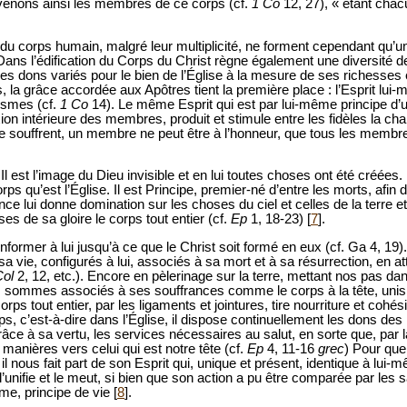
venons ainsi les membres de ce corps (cf.
1 Co
12, 27), « étant cha
corps humain, malgré leur multiplicité, ne forment cependant qu’un s
 Dans l’édification du Corps du Christ règne également une diversité 
e des dons variés pour le bien de l’Église à la mesure de ses richesse
, la grâce accordée aux Apôtres tient la première place : l’Esprit lui
ismes (cf.
1 Co
14). Le même Esprit qui est par lui-même principe d’u
exion intérieure des membres, produit et stimule entre les fidèles la c
e souffrent, un membre ne peut être à l’honneur, que tous les membres
Il est l’image du Dieu invisible et en lui toutes choses ont été créées. I
corps qu’est l’Église. Il est Principe, premier-né d’entre les morts, afin 
e lui donne domination sur les choses du ciel et celles de la terre et
es de sa gloire le corps tout entier (cf.
Ep
1, 18-23) [
7
].
former à lui jusqu’à ce que le Christ soit formé en eux (cf. Ga 4, 1
ie, configurés à lui, associés à sa mort et à sa résurrection, en att
Col
2, 12, etc.). Encore en pèlerinage sur la terre, mettant nos pas dan
ous sommes associés à ses souffrances comme le corps à la tête, unis
corps tout entier, par les ligaments et jointures, tire nourriture et co
s, c’est-à-dire dans l’Église, il dispose continuellement les dons des
ce à sa vertu, les services nécessaires au salut, en sorte que, par l
manières vers celui qui est notre tête (cf.
Ep
4, 11-16
grec
) Pour que
 il nous fait part de son Esprit qui, unique et présent, identique à lui-
 l’unifie et le meut, si bien que son action a pu être comparée par les 
me, principe de vie [
8
].