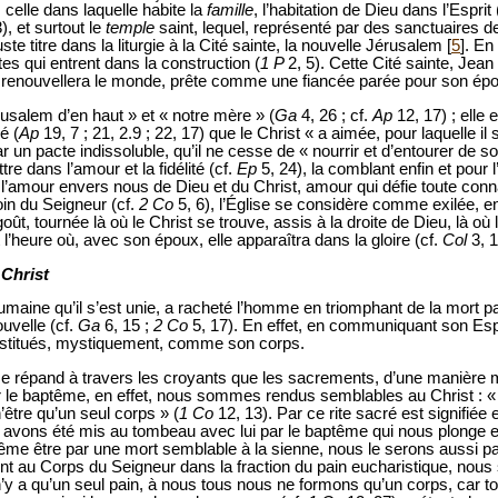
, celle dans laquelle habite la
famille
, l’habitation de Dieu dans l’Esprit 
), et surtout le
temple
saint, lequel, représenté par des sanctuaires de 
e titre dans la liturgie à la Cité sainte, la nouvelle Jérusalem [
5
]. En
es qui entrent dans la construction (
1 P
2, 5). Cette Cité sainte, Jea
e renouvellera le monde, prête comme une fiancée parée pour son épo
rusalem d’en haut » et « notre mère » (
Ga
4, 26 ; cf.
Ap
12, 17) ; elle
é (
Ap
19, 7 ; 21, 2.9 ; 22, 17) que le Christ « a aimée, pour laquelle il s’
ar un pacte indissoluble, qu’il ne cesse de « nourrir et d’entourer de so
ttre dans l’amour et la fidélité (cf.
Ep
5, 24), la comblant enfin et pour 
’amour envers nous de Dieu et du Christ, amour qui défie toute conn
loin du Seigneur (cf.
2 Co
5, 6), l’Église se considère comme exilée, en
ût, tournée là où le Christ se trouve, assis à la droite de Dieu, là où 
 l’heure où, avec son époux, elle apparaîtra dans la gloire (cf.
Col
3, 1
 Christ
umaine qu’il s’est unie, a racheté l’homme en triomphant de la mort par
uvelle (cf.
Ga
6, 15 ;
2 Co
5, 17). En effet, en communiquant son Espri
constitués, mystiquement, comme son corps.
se répand à travers les croyants que les sacrements, d’une manière m
r le baptême, en effet, nous sommes rendus semblables au Christ : 
’être qu’un seul corps » (
1 Co
12, 13). Par ce rite sacré est signifiée e
s avons été mis au tombeau avec lui par le baptême qui nous plonge e
 être par une mort semblable à la sienne, nous le serons aussi pa
ment au Corps du Seigneur dans la fraction du pain eucharistique, n
 n’y a qu’un seul pain, à nous tous nous ne formons qu’un corps, car 