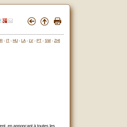
FR
-
IT
-
HU
-
LA
-
LV
-
PT
-
SW
-
ZH
]
ment, en annonçant à toutes les