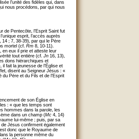
ée l’unité des fidèles qui, dans
qui nous procédons, par qui nous
ur de Pentecôte, l’Esprit Saint fut
l’unique esprit, l’accès auprès
, 14 ; 7, 38-39), par qui le Père
s mortel (cf.
Rm
8, 10-11).
, en eux il prie et atteste leur
vérité tout entière (cf.
Jn
16, 13),
 des dons hiérarchiques et
 il fait la jeunesse de l’Église et
effet, disent au Seigneur Jésus : «
 du Père et du Fils et de l’Esprit
mmencement de son Église en
les : « que les temps sont
des hommes dans la parole, les
n sème dans un champ (
Mc
4, 14)
oyaume lui-même ; puis, par sa
s de Jésus confirment également
 c’est donc que le Royaume de
e dans la personne même du