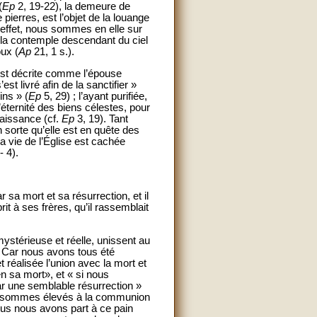
(
Ep
2, 19-22), la demeure de
pierres, est l’objet de la louange
 effet, nous sommes en elle sur
n la contemple descendant du ciel
ux (
Ap
21, 1 s.).
 est décrite comme l’épouse
est livré afin de la sanctifier »
ins » (
Ep
5, 29) ; l’ayant purifiée,
l’éternité des biens célestes, pour
aissance (cf.
Ep
3, 19). Tant
 sorte qu’elle est en quête des
la vie de l’Église est cachée
- 4).
 sa mort et sa résurrection, et il
t à ses frères, qu’il rassemblait
ystérieuse et réelle, unissent au
« Car nous avons tous été
t réalisée l’union avec la mort et
n sa mort», et « si nous
r une semblable résurrection »
ous sommes élevés à la communion
tous nous avons part à ce pain