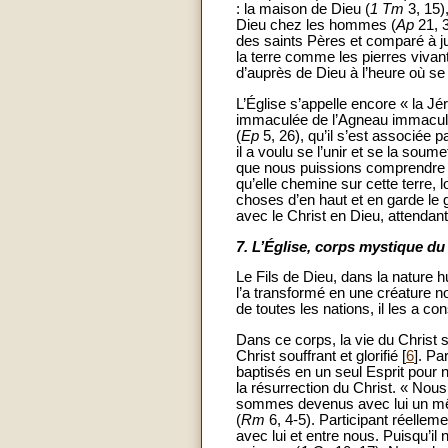
: la maison de Dieu (
1 Tm
3, 15)
Dieu chez les hommes (
Ap
21, 3
des saints Pères et comparé à just
la terre comme les pierres vivant
d’auprès de Dieu à l’heure où s
L’Église s’appelle encore « la Jé
immaculée de l’Agneau immacul
(
Ep
5, 26), qu’il s’est associée p
il a voulu se l’unir et se la soume
que nous puissions comprendre l
qu’elle chemine sur cette terre, 
choses d’en haut et en garde le go
avec le Christ en Dieu, attendant
7.
L’Église, corps mystique du
Le Fils de Dieu, dans la nature h
l’a transformé en une créature no
de toutes les nations, il les a 
Dans ce corps, la vie du Christ 
Christ souffrant et glorifié [
6
]. Pa
baptisés en un seul Esprit pour n
la résurrection du Christ. « Nou
sommes devenus avec lui un même
(
Rm
6, 4-5). Participant réelle
avec lui et entre nous. Puisqu’il