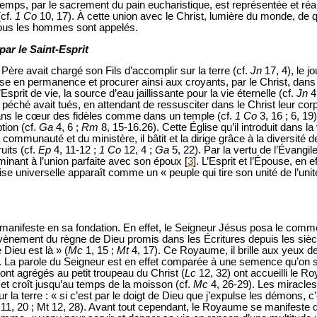
s, par le sacrement du pain eucharistique, est représentée et réalis
(cf.
1 Co
10, 17). À cette union avec le Christ, lumière du monde, de 
tous les hommes sont appelés.
par le Saint-Esprit
Père avait chargé son Fils d’accomplir sur la terre (cf.
Jn
17, 4), le jo
lise en permanence et procurer ainsi aux croyants, par le Christ, dans 
l’Esprit de vie, la source d’eau jaillissante pour la vie éternelle (cf.
Jn
4
éché avait tués, en attendant de ressusciter dans le Christ leur corp
 dans le cœur des fidèles comme dans un temple (cf.
1 Co
3, 16 ; 6, 19)
tion (cf.
Ga
4, 6 ;
Rm
8, 15-16.26). Cette Église qu’il introduit dans la 
 la communauté et du ministère, il bâtit et la dirige grâce à la diversité
uits (cf.
Ep
4, 11-12 ;
1 Co
12, 4 ;
Ga
5, 22). Par la vertu de l’Évangile,
minant à l’union parfaite avec son époux [
3
]. L’Esprit et l’Épouse, en 
lise universelle apparaît comme un « peuple qui tire son unité de l’unité
e manifeste en sa fondation. En effet, le Seigneur Jésus posa le co
avènement du règne de Dieu promis dans les Écritures depuis les sièc
Dieu est là » (
Mc
1, 15 ;
Mt
4, 17). Ce Royaume, il brille aux yeux 
t. La parole du Seigneur est en effet comparée à une semence qu’o
sont agrégés au petit troupeau du Christ (
Lc
12, 32) ont accueilli le R
et croît jusqu’au temps de la moisson (cf.
Mc
4, 26-29). Les miracle
 la terre : « si c’est par le doigt de Dieu que j’expulse les démons,
11, 20 ; Mt 12, 28). Avant tout cependant, le Royaume se manifest