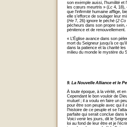
son exemple aussi, l’humilité et 
les cœurs meurtris » (
Lc
4, 18), 
que l’infirmité humaine afflige, b
elle s’efforce de soulager leur mi
(
He
7, 26) ignore le péché (
2 Co
pécheurs dans son propre sein, el
pénitence et de renouvellement.
« L’Église avance dans son pèler
mort du Seigneur jusqu’à ce qu’il
dans la patience et la charité les 
milieu du monde le mystère du Se
9.
La Nouvelle Alliance et le 
À toute époque, à la vérité, et en
Cependant le bon vouloir de Dieu
mutuel ; il a voulu en faire un peu
pour être son peuple avec qui il 
l’histoire de ce peuple et se l’at
parfaite qui serait conclue dans l
Voici venir les jours, dit le Sei
loi au fond de leur être et je l’é