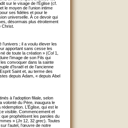
t sur le visage de l’Église (cf.
 et le moyen de l’union intime
our ses fidèles et pour le
on universelle. À ce devoir qui
mmes, désormais plus étroitement
 Christ.
’univers ; il a voulu élever les
eur apportant sans cesse les
né de toute la création » (
Col
1,
duire l’image de son Fils qui
lu les convoquer dans la sainte
uple d’Israël et de l’ancienne
’Esprit Saint et, au terme des
justes depuis Adam, « depuis Abel
nés à l’adoption filiale, selon
la volonté du Père, inaugura le
rédemption. L’Église, qui est le
ance visible. Commencement et
t que prophétisent les paroles du
hommes » (
Jn
12, 32
grec
). Toutes
sur l’autel, l’œuvre de notre