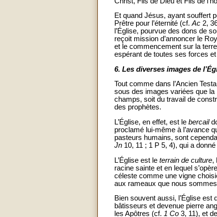
Christ, Fils de Dieu et Fils de l
Et quand Jésus, ayant souffert po
Prêtre pour l’éternité (cf.
Ac
2, 3
l’Église, pourvue des dons de son
reçoit mission d’annoncer le Roy
et le commencement sur la terre
espérant de toutes ses forces et 
6.
Les diverses images de l’Ég
Tout comme dans l’Ancien Testa
sous des images variées que la na
champs, soit du travail de constr
des prophètes.
L’Église, en effet, est le
bercail
do
proclamé lui-même à l’avance qu’i
pasteurs humains, sont cependan
Jn
10, 11 ; 1 P 5, 4), qui a donn
L’Église est le
terrain de culture
,
racine sainte et en lequel s’opère 
céleste comme une vigne choisi
aux rameaux que nous sommes : p
Bien souvent aussi, l’Église est d
bâtisseurs et devenue pierre ang
les Apôtres (cf.
1 Co
3, 11), et 