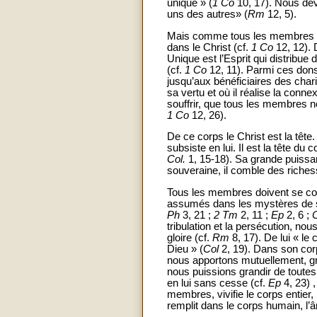
unique » (
1 Co
10, 17). Nous de
uns des autres» (
Rm
12, 5).
Mais comme tous les membres du 
dans le Christ (cf.
1 Co
12, 12).
Unique est l’Esprit qui distribu
(cf.
1 Co
12, 11). Parmi ces dons
jusqu’aux bénéficiaires des char
sa vertu et où il réalise la conn
souffrir, que tous les membres n
1 Co
12, 26).
De ce corps le Christ est la tête. 
subsiste en lui. Il est la tête du 
Col.
1, 15-18). Sa grande puissanc
souveraine, il comble des richess
Tous les membres doivent se con
assumés dans les mystères de sa v
Ph
3, 21 ;
2 Tm
2, 11 ;
Ep
2, 6 ;
tribulation et la persécution, n
gloire (cf.
Rm
8, 17). De lui « le 
Dieu » (
Col
2, 19). Dans son corp
nous apportons mutuellement, grâ
nous puissions grandir de toutes 
en lui sans cesse (cf.
Ep
4, 23) ,
membres, vivifie le corps entier,
remplit dans le corps humain, l’â