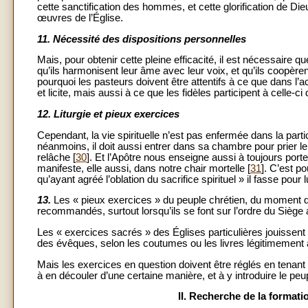
cette sanctification des hommes, et cette glorification de Di
œuvres de l’Église.
11.
Nécessité des dispositions personnelles
Mais, pour obtenir cette pleine efficacité, il est nécessaire qu
qu’ils harmonisent leur âme avec leur voix, et qu’ils coopèren
pourquoi les pasteurs doivent être attentifs à ce que dans l’a
et licite, mais aussi à ce que les fidèles participent à celle-c
12.
Liturgie et pieux exercices
Cependant, la vie spirituelle n’est pas enfermée dans la partic
néanmoins, il doit aussi entrer dans sa chambre pour prier le
relâche [
30
]. Et l’Apôtre nous enseigne aussi à toujours port
manifeste, elle aussi, dans notre chair mortelle [
31
]. C’est p
qu’ayant agréé l’oblation du sacrifice spirituel » il fasse pou
13.
Les « pieux exercices » du peuple chrétien, du moment qu’
recommandés, surtout lorsqu’ils se font sur l’ordre du Siège 
Les « exercices sacrés » des Églises particulières jouissent
des évêques, selon les coutumes ou les livres légitimement
Mais les exercices en question doivent être réglés en tenant 
à en découler d’une certaine manière, et à y introduire le peup
II. Recherche de la formatio