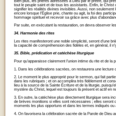
Bien plus, les prières adressées à Dieu par le prêtre, qui p
tout le peuple saint et de tous les assistants. Enfin, le Christ
signifier les réalités divines invisibles. Aussi, non seulement l
encore lorsque l’Église prie, chante ou agit, la foi des partic
hommage spirituel et recevoir sa grâce avec plus d’abondan
Par suite, en exécutant la restauration, on devra observer le
34.
Harmonie des rites
Les rites manifesteront une noble simplicité, seront d’une briè
la capacité de compréhension des fidèles et, en général, il
35.
Bible, prédication et catéchèse liturgique
Pour qu’apparaisse clairement l’union intime du rite et de la pa
1. Dans les célébrations sacrées, on restaurera une lecture 
2. Le moment le plus approprié pour le sermon, qui fait partie
dans les rubriques ; et on accomplira très fidèlement et cons
lieu à la source de la Sainte Écriture et de la liturgie, puisqu’
mystère du Christ, lequel est toujours là présent et actif en n
3. En outre, la catéchèse plus directement liturgique sera in
de brèves monitions si elles sont nécessaires ; elles seront 
moments les plus opportuns et dans les termes indiqués ou 
4. On favorisera la célébration sacrée de la Parole de Dieu au