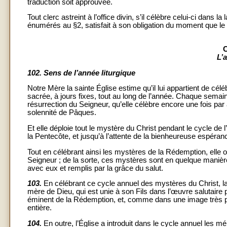
traduction soit approuvée.
Tout clerc astreint à l’office divin, s’il célèbre celui-ci dan
énumérés au §2, satisfait à son obligation du moment que le 
L’
102.
Sens de l’année liturgique
Notre Mère la sainte Église estime qu’il lui appartient de c
sacrée, à jours fixes, tout au long de l’année. Chaque semaine
résurrection du Seigneur, qu’elle célèbre encore une fois p
solennité de Pâques.
Et elle déploie tout le mystère du Christ pendant le cycle de l
la Pentecôte, et jusqu’à l’attente de la bienheureuse espéra
Tout en célébrant ainsi les mystères de la Rédemption, elle 
Seigneur ; de la sorte, ces mystères sont en quelque manière
avec eux et remplis par la grâce du salut.
103.
En célébrant ce cycle annuel des mystères du Christ, la
mère de Dieu, qui est unie à son Fils dans l’œuvre salutaire par
éminent de la Rédemption, et, comme dans une image très pur
entière.
104.
En outre, l’Église a introduit dans le cycle annuel les m