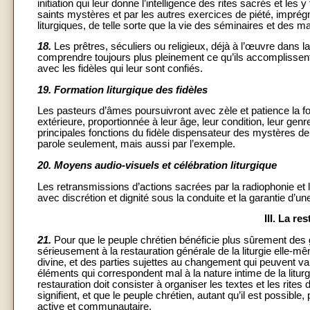
initiation qui leur donne l’intelligence des rites sacrés et le
saints mystères et par les autres exercices de piété, imprégné
liturgiques, de telle sorte que la vie des séminaires et des ma
18.
Les prêtres, séculiers ou religieux, déjà à l’œuvre dans 
comprendre toujours plus pleinement ce qu’ils accomplissent d
avec les fidèles qui leur sont confiés.
19.
Formation liturgique des fidèles
Les pasteurs d’âmes poursuivront avec zèle et patience la forma
extérieure, proportionnée à leur âge, leur condition, leur genre
principales fonctions du fidèle dispensateur des mystères de D
parole seulement, mais aussi par l’exemple.
20.
Moyens audio-visuels et célébration liturgique
Les retransmissions d’actions sacrées par la radiophonie et la t
avec discrétion et dignité sous la conduite et la garantie d’
III. La re
21.
Pour que le peuple chrétien bénéficie plus sûrement des gr
sérieusement à la restauration générale de la liturgie elle-mê
divine, et des parties sujettes au changement qui peuvent var
éléments qui correspondent mal à la nature intime de la litu
restauration doit consister à organiser les textes et les rites 
signifient, et que le peuple chrétien, autant qu’il est possible,
active et communautaire.