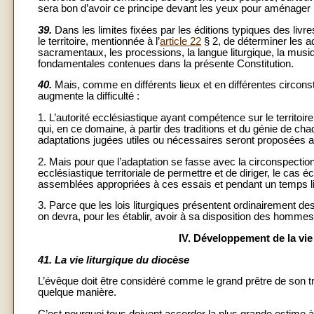
sera bon d’avoir ce principe devant les yeux pour aménager la 
39.
Dans les limites fixées par les éditions typiques des livre
le territoire, mentionnée à l’
article 22
§ 2, de déterminer les a
sacramentaux, les processions, la langue liturgique, la mus
fondamentales contenues dans la présente Constitution.
40.
Mais, comme en différents lieux et en différentes circonsta
augmente la difficulté :
1. L’autorité ecclésiastique ayant compétence sur le territoire
qui, en ce domaine, à partir des traditions et du génie de ch
adaptations jugées utiles ou nécessaires seront proposées a
2. Mais pour que l’adaptation se fasse avec la circonspection
ecclésiastique territoriale de permettre et de diriger, le ca
assemblées appropriées à ces essais et pendant un temps li
3. Parce que les lois liturgiques présentent ordinairement des
on devra, pour les établir, avoir à sa disposition des homme
IV. Développement de la vie 
41.
La vie liturgique du diocèse
L’évêque doit être considéré comme le grand prêtre de son tr
quelque manière.
C’est pourquoi tous doivent accorder la plus grande estime à l