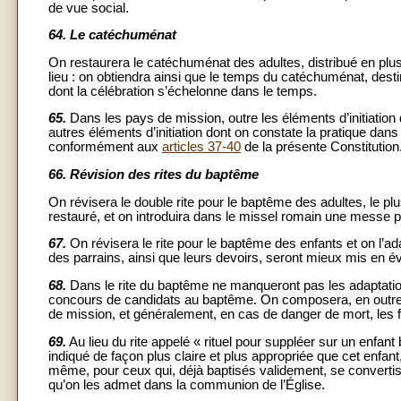
de vue social.
64.
Le catéchuménat
On restaurera le catéchuménat des adultes, distribué en plus
lieu : on obtiendra ainsi que le temps du catéchuménat, desti
dont la célébration s’échelonne dans le temps.
65.
Dans les pays de mission, outre les éléments d’initiation q
autres éléments d’initiation dont on constate la pratique dans
conformément aux
articles 37-40
de la présente Constitution
66.
Révision des rites du baptême
On révisera le double rite pour le baptême des adultes, le pl
restauré, et on introduira dans le missel romain une messe p
67.
On révisera le rite pour le baptême des enfants et on l’adap
des parrains, ainsi que leurs devoirs, seront mieux mis en é
68.
Dans le rite du baptême ne manqueront pas les adaptation
concours de candidats au baptême. On composera, en outre, u
de mission, et généralement, en cas de danger de mort, les fidè
69.
Au lieu du rite appelé « rituel pour suppléer sur un enfa
indiqué de façon plus claire et plus appropriée que cet enfant
même, pour ceux qui, déjà baptisés validement, se convertiss
qu’on les admet dans la communion de l’Église.