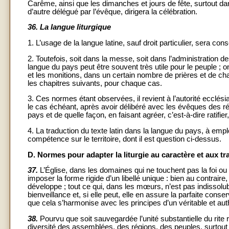
Carême, ainsi que les dimanches et jours de fête, surtout dan
d’autre délégué par l’évêque, dirigera la célébration.
36.
La langue liturgique
1. L’usage de la langue latine, sauf droit particulier, sera cons
2. Toutefois, soit dans la messe, soit dans l’administration de
langue du pays peut être souvent très utile pour le peuple ; o
et les monitions, dans un certain nombre de prières et de c
les chapitres suivants, pour chaque cas.
3. Ces normes étant observées, il revient à l’autorité ecclési
le cas échéant, après avoir délibéré avec les évêques des r
pays et de quelle façon, en faisant agréer, c’est-à-dire ratifie
4. La traduction du texte latin dans la langue du pays, à emplo
compétence sur le territoire, dont il est question ci-dessus.
D. Normes pour adapter la liturgie au caractère et aux tr
37.
L’Église, dans les domaines qui ne touchent pas la foi ou
imposer la forme rigide d’un libellé unique : bien au contraire,
développe ; tout ce qui, dans les mœurs, n’est pas indissolubl
bienveillance et, si elle peut, elle en assure la parfaite conse
que cela s’harmonise avec les principes d’un véritable et auth
38.
Pourvu que soit sauvegardée l’unité substantielle du rite 
diversité des assemblées, des régions, des peuples, surtout d