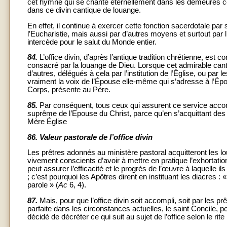
cet hymne qui se chante éternellement dans les demeures cé
dans ce divin cantique de louange.
En effet, il continue à exercer cette fonction sacerdotale pa
l’Eucharistie, mais aussi par d’autres moyens et surtout par 
intercède pour le salut du Monde entier.
84.
L’office divin, d’après l’antique tradition chrétienne, est co
consacré par la louange de Dieu. Lorsque cet admirable canti
d’autres, délégués à cela par l’institution de l’Église, ou par 
vraiment la voix de l’Épouse elle-même qui s’adresse à l’Époux
Corps, présente au Père.
85.
Par conséquent, tous ceux qui assurent ce service accompl
suprême de l’Epouse du Christ, parce qu’en s’acquittant des 
Mère Église
86.
Valeur pastorale de l’office divin
Les prêtres adonnés au ministère pastoral acquitteront les l
vivement conscients d’avoir à mettre en pratique l’exhortation
peut assurer l’efficacité et le progrès de l’œuvre à laquelle ils
; c’est pourquoi les Apôtres dirent en instituant les diacres :
parole » (
Ac
6, 4).
87.
Mais, pour que l’office divin soit accompli, soit par les pr
parfaite dans les circonstances actuelles, le saint Concile,
décidé de décréter ce qui suit au sujet de l’office selon le rite