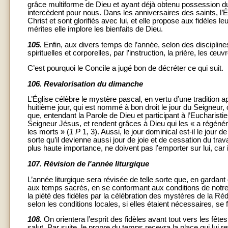
grâce multiforme de Dieu et ayant déjà obtenu possession du s
intercèdent pour nous. Dans les anniversaires des saints, l’É
Christ et sont glorifiés avec lui, et elle propose aux fidèles l
mérites elle implore les bienfaits de Dieu.
105.
Enfin, aux divers temps de l’année, selon des disciplines t
spirituelles et corporelles, par l’instruction, la prière, les œ
C’est pourquoi le Concile a jugé bon de décréter ce qui suit.
106.
Revalorisation du dimanche
L’Église célèbre le mystère pascal, en vertu d’une tradition
huitième jour, qui est nommé à bon droit le jour du Seigneur, 
que, entendant la Parole de Dieu et participant à l’Eucharistie
Seigneur Jésus, et rendent grâces à Dieu qui les « a régénér
les morts » (
1 P
1, 3). Aussi, le jour dominical est-il le jour d
sorte qu’il devienne aussi jour de joie et de cessation du trav
plus haute importance, ne doivent pas l’emporter sur lui, car i
107.
Révision de l'année liturgique
L’année liturgique sera révisée de telle sorte que, en gardant
aux temps sacrés, en se conformant aux conditions de notre 
la piété des fidèles par la célébration des mystères de la R
selon les conditions locales, si elles étaient nécessaires, 
108.
On orientera l’esprit des fidèles avant tout vers les fêt
salut. Par suite, le propre du temps recevra la place qui lui 