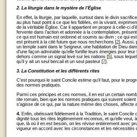
2.
La liturgie dans le mystère de l’Église
En effet, la liturgie, par laquelle, surtout dans le divin sacrif
au plus haut point à ce que les fidèles, en la vivant, exprime
de la véritable Église. Car il appartient en propre à celle-ci d’ê
fervente dans l’action et adonnée à la contemplation, présen
ce qui est humain est ordonné et soumis au divin ; ce qui est vi
est présent à la cité future que nous recherchons [
2
]. Aussi,
un temple saint dans le Seigneur, une habitation de Dieu dans 
d’une façon admirable qu’elle fortifie leurs énergies pour leur 
dehors comme un signal levé sur les nations [
5
], sous leque
qu’il y ait un seul bercail et un seul pasteur [
7
].
3.
La Constitution et les différents rites
C’est pourquoi le saint Concile estime qu’il faut, pour le progrè
des normes pratiques.
Parmi ces principes et ces normes, il en est un certain nombr
rite romain, bien que les normes pratiques qui suivent soien
s’agisse de ce qui, par la nature même des choses, affecte au
4.
Enfin, obéissant fidèlement à la Tradition, le saint Concil
dignité tous les rites légitimement reconnus, et qu’elle veut, à
que, là où il en est besoin, on les révise entièrement avec pr
vigueur en accord avec les circonstances et les nécessités d