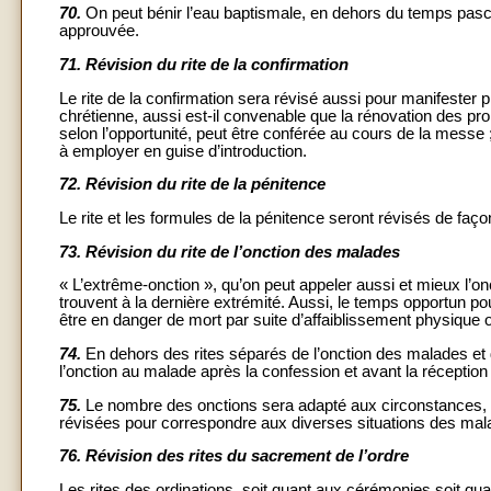
70.
On peut bénir l’eau baptismale, en dehors du temps pasc
approuvée.
71.
Révision du rite de la confirmation
Le rite de la confirmation sera révisé aussi pour manifester pl
chrétienne, aussi est-il convenable que la rénovation des p
selon l’opportunité, peut être conférée au cours de la messe 
à employer en guise d’introduction.
72.
Révision du rite de la pénitence
Le rite et les formules de la pénitence seront révisés de faço
73.
Révision du rite de l’onction des malades
« L’extrême-onction », qu’on peut appeler aussi et mieux l’
trouvent à la dernière extrémité. Aussi, le temps opportun po
être en danger de mort par suite d’affaiblissement physique o
74.
En dehors des rites séparés de l’onction des malades et d
l’onction au malade après la confession et avant la réception 
75.
Le nombre des onctions sera adapté aux circonstances, et
révisées pour correspondre aux diverses situations des mal
76.
Révision des rites du sacrement de l’ordre
Les rites des ordinations, soit quant aux cérémonies soit qua