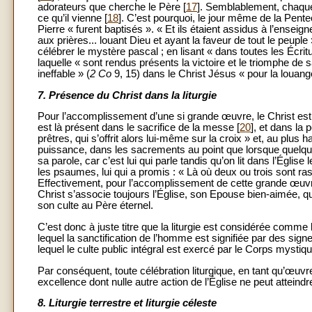
adorateurs que cherche le Père [
17
]. Semblablement, chaque
ce qu’il vienne [
18
]. C’est pourquoi, le jour même de la Pente
Pierre « furent baptisés ». « Et ils étaient assidus à l’ensei
aux prières... louant Dieu et ayant la faveur de tout le peuple 
célébrer le mystère pascal ; en lisant « dans toutes les Écritu
laquelle « sont rendus présents la victoire et le triomphe de s
ineffable » (
2 Co
9, 15) dans le Christ Jésus « pour la louange
7.
Présence du Christ dans la liturgie
Pour l’accomplissement d’une si grande œuvre, le Christ est t
est là présent dans le sacrifice de la messe [
20
], et dans la
prêtres, qui s’offrit alors lui-même sur la croix » et, au plus
puissance, dans les sacrements au point que lorsque quelqu’u
sa parole, car c’est lui qui parle tandis qu’on lit dans l’Église 
les psaumes, lui qui a promis : « Là où deux ou trois sont ra
Effectivement, pour l’accomplissement de cette grande œuvre 
Christ s’associe toujours l’Église, son Epouse bien-aimée, qu
son culte au Père éternel.
C’est donc à juste titre que la liturgie est considérée comme
lequel la sanctification de l’homme est signifiée par des sig
lequel le culte public intégral est exercé par le Corps mysti
Par conséquent, toute célébration liturgique, en tant qu’œuvre
excellence dont nulle autre action de l’Église ne peut atteind
8.
Liturgie terrestre et liturgie céleste