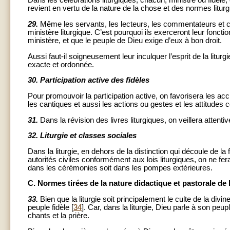
Dans les célébrations liturgiques, chacun, ministre ou fidèle, 
revient en vertu de la nature de la chose et des normes liturg
29.
Même les servants, les lecteurs, les commentateurs et ceu
ministère liturgique. C’est pourquoi ils exerceront leur foncti
ministère, et que le peuple de Dieu exige d’eux à bon droit.
Aussi faut-il soigneusement leur inculquer l’esprit de la litur
exacte et ordonnée.
30.
Participation active des fidèles
Pour promouvoir la participation active, on favorisera les a
les cantiques et aussi les actions ou gestes et les attitude
31.
Dans la révision des livres liturgiques, on veillera attenti
32.
Liturgie et classes sociales
Dans la liturgie, en dehors de la distinction qui découle de l
autorités civiles conformément aux lois liturgiques, on ne f
dans les cérémonies soit dans les pompes extérieures.
C. Normes tirées de la nature didactique et pastorale de l
33.
Bien que la liturgie soit principalement le culte de la di
peuple fidèle [
34
]. Car, dans la liturgie, Dieu parle à son peu
chants et la prière.