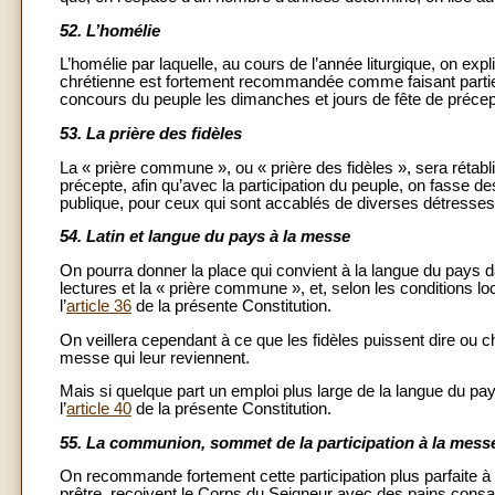
52.
L’homélie
L’homélie par laquelle, au cours de l’année liturgique, on expl
chrétienne est fortement recommandée comme faisant partie 
concours du peuple les dimanches et jours de fête de précept
53.
La prière des fidèles
La « prière commune », ou « prière des fidèles », sera rétabli
précepte, afin qu’avec la participation du peuple, on fasse des
publique, pour ceux qui sont accablés de diverses détresses,
54.
Latin et langue du pays à la messe
On pourra donner la place qui convient à la langue du pays 
lectures et la « prière commune », et, selon les conditions l
l’
article 36
de la présente Constitution.
On veillera cependant à ce que les fidèles puissent dire ou ch
messe qui leur reviennent.
Mais si quelque part un emploi plus large de la langue du p
l’
article 40
de la présente Constitution.
55.
La communion, sommet de la participation à la mess
On recommande fortement cette participation plus parfaite à
prêtre, reçoivent le Corps du Seigneur avec des pains cons