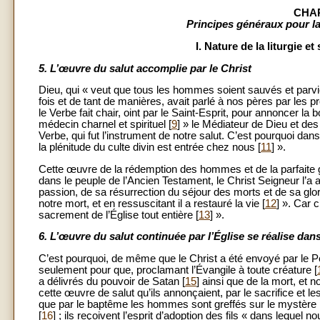
CHAP
Principes généraux pour la 
I. Nature de la liturgie e
5.
L’œuvre du salut accomplie par le Christ
Dieu, qui « veut que tous les hommes soient sauvés et parvie
fois et de tant de manières, avait parlé à nos pères par les p
le Verbe fait chair, oint par le Saint-Esprit, pour annoncer l
médecin charnel et spirituel [
9
] » le Médiateur de Dieu et d
Verbe, qui fut l’instrument de notre salut. C’est pourquoi dans 
la plénitude du culte divin est entrée chez nous [
11
] ».
Cette œuvre de la rédemption des hommes et de la parfaite glo
dans le peuple de l’Ancien Testament, le Christ Seigneur l’
passion, de sa résurrection du séjour des morts et de sa glor
notre mort, et en ressuscitant il a restauré la vie [
12
] ». Car 
sacrement de l’Église tout entière [
13
] ».
6.
L’œuvre du salut continuée par l’Église se réalise dans 
C’est pourquoi, de même que le Christ a été envoyé par le Pè
seulement pour que, proclamant l’Évangile à toute créature [
a délivrés du pouvoir de Satan [
15
] ainsi que de la mort, et
cette œuvre de salut qu’ils annonçaient, par le sacrifice et le
que par le baptême les hommes sont greffés sur le mystère pa
[
16
] ; ils reçoivent l’esprit d’adoption des fils « dans lequel n