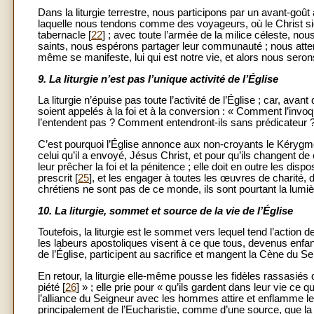
Dans la liturgie terrestre, nous participons par un avant-goût 
laquelle nous tendons comme des voyageurs, où le Christ siè
tabernacle [
22
] ; avec toute l’armée de la milice céleste, n
saints, nous espérons partager leur communauté ; nous att
même se manifeste, lui qui est notre vie, et alors nous serons
9.
La liturgie n’est pas l’unique activité de l’Église
La liturgie n’épuise pas toute l’activité de l’Église ; car, ava
soient appelés à la foi et à la conversion : « Comment l’invoqu
l’entendent pas ? Comment entendront-ils sans prédicateur 
C’est pourquoi l’Église annonce aux non-croyants le Kérygme
celui qu’il a envoyé, Jésus Christ, et pour qu’ils changent de
leur prêcher la foi et la pénitence ; elle doit en outre les di
prescrit [
25
], et les engager à toutes les œuvres de charité, 
chrétiens ne sont pas de ce monde, ils sont pourtant la lumi
10.
La liturgie, sommet et source de la vie de l’Église
Toutefois, la liturgie est le sommet vers lequel tend l’action
les labeurs apostoliques visent à ce que tous, devenus enfant
de l’Église, participent au sacrifice et mangent la Cène du Se
En retour, la liturgie elle-même pousse les fidèles rassasié
piété [
26
] » ; elle prie pour « qu’ils gardent dans leur vie ce qu’i
l’alliance du Seigneur avec les hommes attire et enflamme les 
principalement de l’Eucharistie, comme d’une source, que la