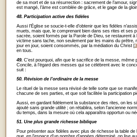
de sa mort et de sa résurrection : sacrement de l’amour, signe 
est mangé, l’âme est comblée de grâce, et le gage de la gloir
48.
Participation active des fidèles
Aussi l’Église se soucie-t-elle d’obtenir que les fidèles n’a
muets, mais que, le comprenant bien dans ses rites et ses priè
sacrée, soient formés par la Parole de Dieu, se restaurent à 
victime sans tache, non seulement par les mains du prêtre, m
jour en jour, soient consommés, par la médiation du Christ [
3
en tous.
49.
C’est pourquoi, afin que le sacrifice de la messe, même par
Concile, à l’égard des messes qui se célèbrent avec le conco
suit :
50.
Révision de l’ordinaire de la messe
Le rituel de la messe sera révisé de telle sorte que se manif
chacune de ses parties, et que soit facilitée la participation p
Aussi, en gardant fidèlement la substance des rites, on les s
ajouté sans grande utilité ; on rétablira, selon l’ancienne no
du temps, dans la mesure où cela apparaîtra opportun ou né
51.
Une plus grande richesse biblique
Pour présenter aux fidèles avec plus de richesse la table de 
que, en l’espace d’un nombre d’années déterminé, on lise au p