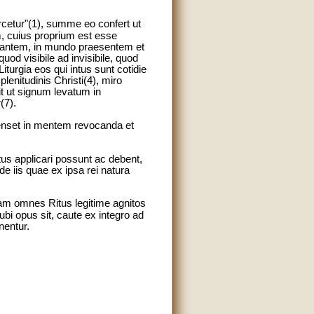
rcetur"(1), summe eo confert ut
m, cuius proprium est esse
acantem, in mundo praesentem et
od visibile ad invisibile, quod
urgia eos qui intus sunt cotidie
enitudinis Christi(4), miro
t ut signum levatum in
(7).
enset in mentem revocanda et
us applicari possunt ac debent,
e iis quae ex ipsa rei natura
am omnes Ritus legitime agnitos
bi opus sit, caute ex integro ad
nentur.