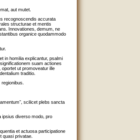
emat, aut mutet.
tibus recognoscendis accurata
rales structurae et mentis
anans. Innovationes, demum, ne
m exstantibus organice quodammodo
tur.
 in homilia explicantur, psalmi
ea significationem suam actiones
oportet ut promoveatur ille
entalium traditio.
s regionibus.
cramentum", scilicet plebs sancta
a ipsius diverso modo, pro
entia et actuosa participatione
t quasi privatae.