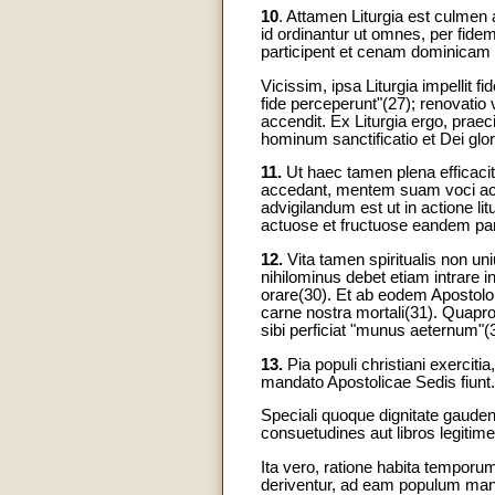
10
. Attamen Liturgia est culmen 
id ordinantur ut omnes, per fide
participent et cenam dominicam
Vicissim, ipsa Liturgia impellit f
fide perceperunt"(27); renovatio 
accendit. Ex Liturgia ergo, praeci
hominum sanctificatio et Dei glor
11.
Ut haec tamen plena efficacit
accedant, mentem suam voci acc
advigilandum est ut in actione li
actuose et fructuose eandem part
12.
Vita tamen spiritualis non un
nihilominus debet etiam intrare 
orare(30). Et ab eodem Apostolo 
carne nostra mortali(31). Quapro
sibi perficiat "munus aeternum"(
13.
Pia populi christiani exerci
mandato Apostolicae Sedis fiunt.
Speciali quoque dignitate gaude
consuetudines aut libros legitim
Ita vero, ratione habita temporu
deriventur, ad eam populum manu