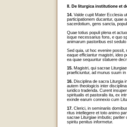
II. De liturgica institutione e
14.
Valde cupit Mater Ecclesia u
participationem ducantur, quae a
sacerdotium, gens sancta, populu
Quae totius populi plena et actu
isque necessarius fons, e quo spi
animarum pastoribus est sedulo
Sed quia, ut hoc evenire possit, n
eaque efficiantur magistri, ideo 
ea quae sequuntur statuere decre
15.
Magistri, qui sacrae Liturgiae
praeficiuntur, ad munus suum in in
16.
Disciplina de sacra Liturgia i
autem theologicis inter disciplina
iuridico tradenda. Curent insupe
spiritualis et pastoralis ita, ex i
exinde earum connexio cum Liturgi
17.
Clerici, in seminariis domibu
ritus intellegere et toto animo pa
sacrae Liturgiae imbutis; pariter 
spiritu penitus informetur.