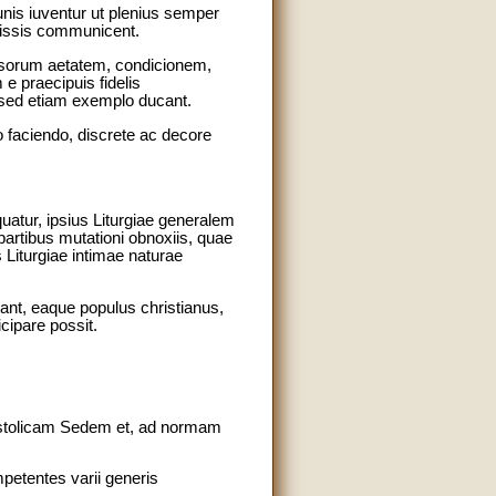
unis iuventur ut plenius semper
mmissis communicent.
ipsorum aetatem, condicionem,
e praecipuis fidelis
 sed etiam exemplo ducant.
 faciendo, discrete ac decore
uatur, ipsius Liturgiae generalem
 partibus mutationi obnoxiis, quae
 Liturgiae intimae naturae
imant, eaque populus christianus,
cipare possit.
postolicam Sedem et, ad normam
mpetentes varii generis