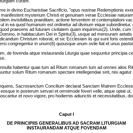
turgiam curare.
e in divino Eucharistiae Sacrificio, "opus nostrae Redemptionis exe
is manifestent mysterium Christi et genuinam verae Ecclesiae natura
ilem invisibilibus praeditam, actione ferventem et contemplationi v
ut in ea quod humanum est ordinetur ad divinum eique subordinetur, qu
quod praesens ad futuram civitatem quam inquirimus(2). Unde, cum Lit
Domino, in habitaculum Dei in Spiritu(3), usque ad mensuram aetatis pl
candum Christum roborat, et sic Ecclesiam iis qui sunt foris ostendi
spersi congregentur in unum(6) quousque unum ovile fiat et unus pastor
, de fovenda atque instauranda Liturgia quae sequuntur principia c
se.
nonnulla habentur quae tum ad Ritum romanum tum ad omnes alios Rit
untur solum Ritum romanum spectare intellegendae sint, nisi agatur d
obsequens, Sacrosanctum Concilium declarat Sanctam Matrem Ecclesi
eosque in posterum servari et omnimode foveri velle, atque optat ut, u
scantur et novo vigore, pro hodiernis adiunctis et necessitatibus, do
Caput I
DE PRINCIPIIS GENERALIBUS AD SACRAM LITURGIAM
INSTAURANDAM ATQUE FOVENDAM