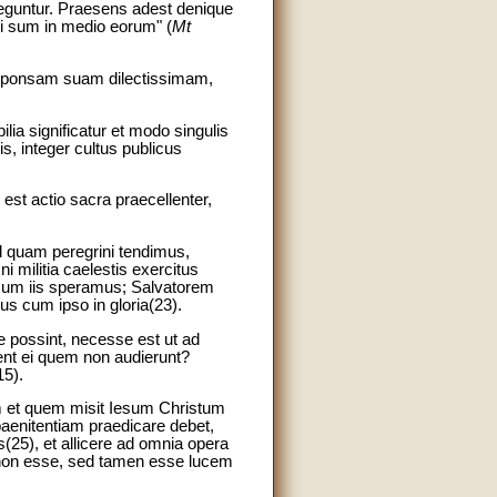
leguntur. Praesens adest denique
ibi sum in medio eorum" (
Mt
, sponsam suam dilectissimam,
ilia significatur et modo singulis
s, integer cultus publicus
 est actio sacra praecellenter,
ad quam peregrini tendimus,
i militia caelestis exercitus
um iis speramus; Salvatorem
 cum ipso in gloria(23).
 possint, necesse est ut ad
nt ei quem non audierunt?
5).
 et quem misit Iesum Christum
paenitentiam praedicare debet,
5), et allicere ad omnia opera
em non esse, sed tamen esse lucem