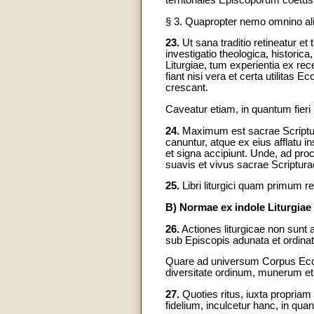
territoriales Episcoporum coetus 
§ 3. Quapropter nemo omnino aliu
23.
Ut sana traditio retineatur et
investigatio theologica, histori
Liturgiae, tum experientia ex re
fiant nisi vera et certa utilitas
crescant.
Caveatur etiam, in quantum fieri p
24.
Maximum est sacrae Scriptura
canuntur, atque ex eius afflatu i
et signa accipiunt. Unde, ad pro
suavis et vivus sacrae Scriptura
25.
Libri liturgici quam primum re
B) Normae ex indole Liturgiae 
26.
Actiones liturgicae non sunt 
sub Episcopis adunata et ordinat
Quare ad universum Corpus Eccles
diversitate ordinum, munerum et a
27.
Quoties ritus, iuxta propria
fidelium, inculcetur hanc, in qua