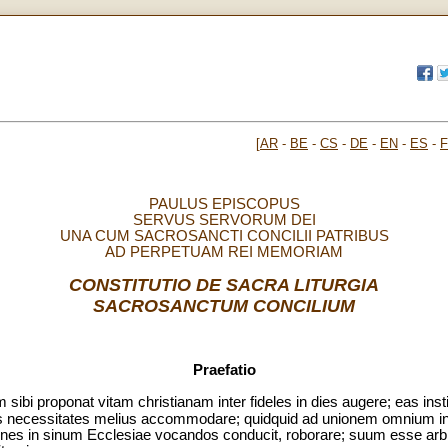
[
AR
-
BE
-
CS
-
DE
-
EN
-
ES
-
PAULUS EPISCOPUS
SERVUS SERVORUM DEI
UNA CUM SACROSANCTI CONCILII PATRIBUS
AD PERPETUAM REI MEMORIAM
CONSTITUTIO DE SACRA LITURGIA
SACROSANCTUM CONCILIUM
Praefatio
bi proponat vitam christianam inter fideles in dies augere; eas inst
tis necessitates melius accommodare; quidquid ad unionem omnium i
mnes in sinum Ecclesiae vocandos conducit, roborare; suum esse arbitr