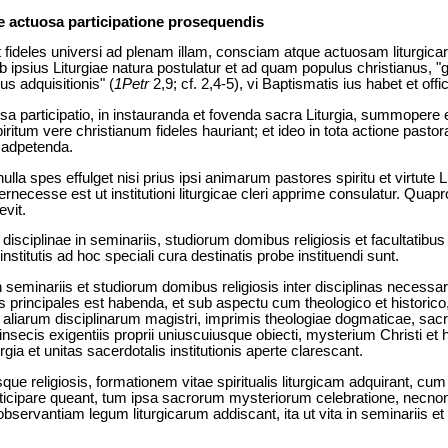
t de actuosa participatione prosequendis
t fideles universi ad plenam illam, consciam atque actuosam liturgic
b ipsius Liturgiae natura postulatur et ad quam populus christianus, 
s adquisitionis" (
1Petr
2,9; cf. 2,4-5), vi Baptismatis ius habet et offi
osa participatio, in instauranda et fovenda sacra Liturgia, summopere
ritum vere christianum fideles hauriant; et ideo in tota actione pastora
 adpetenda.
ulla spes effulget nisi prius ipsi animarum pastores spiritu et virtute 
pernecesse est ut institutioni liturgicae cleri apprime consulatur. Q
vit.
 disciplinae in seminariis, studiorum domibus religiosis et facultatibu
stitutis ad hoc speciali cura destinatis probe instituendi sunt.
n seminariis et studiorum domibus religiosis inter disciplinas necessari
s principales est habenda, et sub aspectu cum theologico et historico, t
r aliarum disciplinarum magistri, imprimis theologiae dogmaticae, sacr
ntrinsecis exigentiis proprii uniuscuiusque obiecti, mysterium Christi et 
a et unitas sacerdotalis institutionis aperte clarescant.
sque religiosis, formationem vitae spiritualis liturgicam adquirant, 
rticipare queant, tum ipsa sacrorum mysteriorum celebratione, necnon al
observantiam legum liturgicarum addiscant, ita ut vita in seminariis et r