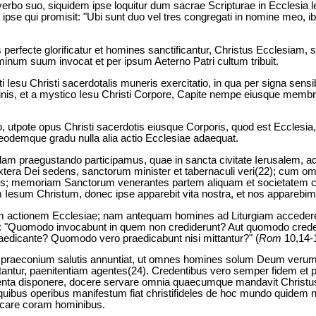
verbo suo, siquidem ipse loquitur dum sacrae Scripturae in Ecclesia 
, ipse qui promisit: "Ubi sunt duo vel tres congregati in nomine meo, 
 perfecte glorificatur et homines sanctificantur, Christus Ecclesiam
inum suum invocat et per ipsum Aeterno Patri cultum tribuit.
uti Iesu Christi sacerdotalis muneris exercitatio, in qua per signa sensib
ominis, et a mystico Iesu Christi Corpore, Capite nempe eiusque membri
o, utpote opus Christi sacerdotis eiusque Corporis, quod est Ecclesia,
 eodemque gradu nulla alia actio Ecclesiae adaequat.
illam praegustando participamus, quae in sancta civitate Ierusalem, 
extera Dei sedens, sanctorum minister et tabernaculi veri(22); cum omn
; memoriam Sanctorum venerantes partem aliquam et societatem c
sum Christum, donec ipse apparebit vita nostra, et nos apparebimus
am actionem Ecclesiae; nam antequam homines ad Liturgiam accedere
: "Quomodo invocabunt in quem non crediderunt? Aut quomodo crede
edicante? Quomodo vero praedicabunt nisi mittantur?" (
Rom
10,14-1
 praeconium salutis annuntiat, ut omnes homines solum Deum verum
tantur, paenitentiam agentes(24). Credentibus vero semper fidem et 
nta disponere, docere servare omnia quaecumque mandavit Christus(2
us, quibus operibus manifestum fiat christifideles de hoc mundo quid
icare coram hominibus.