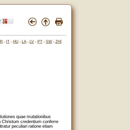
FR
-
IT
-
HU
-
LA
-
LV
-
PT
-
SW
-
ZH
]
itutiones quae mutationibus
n Christum credentium conferre
atur peculiari ratione etiam