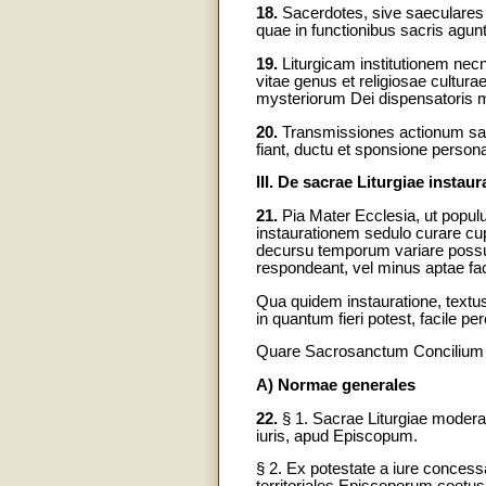
18.
Sacerdotes, sive saeculares s
quae in functionibus sacris agun
19.
Liturgicam institutionem nec
vitae genus et religiosae cultur
mysteriorum Dei dispensatoris 
20.
Transmissiones actionum sacr
fiant, ductu et sponsione perso
III. De sacrae Liturgiae instaur
21.
Pia Mater Ecclesia, ut populu
instaurationem sedulo curare cupi
decursu temporum variare possunt
respondeant, vel minus aptae fac
Qua quidem instauratione, textus 
in quantum fieri potest, facile p
Quare Sacrosanctum Concilium g
A) Normae generales
22.
§ 1. Sacrae Liturgiae modera
iuris, apud Episcopum.
§ 2. Ex potestate a iure concessa