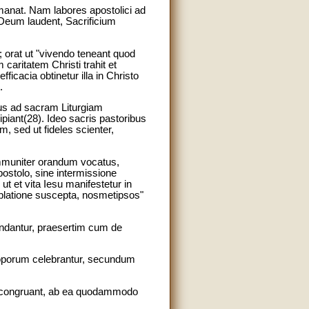
emanat. Nam labores apostolici ad
 Deum laudent, Sacrificium
); orat ut "vivendo teneant quod
caritatem Christi trahit et
ficacia obtinetur illa in Christo
.
bus ad sacram Liturgiam
ant(28). Ideo sacris pastoribus
, sed ut fideles scienter,
communiter orandum vocatus,
ostolo, sine intermissione
t et vita Iesu manifestetur in
oblatione suscepta, nosmetipsos"
endantur, praesertim cum de
coporum celebrantur, secundum
iae congruant, ab ea quodammodo