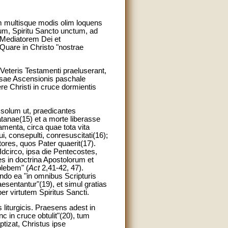
am multisque modis olim loquens
tum, Spiritu Sancto unctum, ad
 Mediatorem Dei et
Quare in Christo "nostrae
Veteris Testamenti praeluserant,
iosae Ascensionis paschale
e Christi in cruce dormientis
n solum ut, praedicantes
tanae(15) et a morte liberasse
amenta, circa quae tota vita
i, consepulti, conresuscitati(16);
atores, quos Pater quaerit(17).
circo, ipsa die Pentecostes,
es in doctrina Apostolorum et
plebem" (
Act
2,41-42, 47).
do ea "in omnibus Scripturis
esentantur"(19), et simul gratias
er virtutem Spiritus Sancti.
liturgicis. Praesens adest in
c in cruce obtulit"(20), tum
tizat, Christus ipse