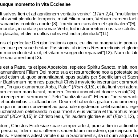
eiusque momento in vita Ecclesiae
alvos fieri et ad agnitionem veritatis venire" (
1Tim
2,4), "multifari
 ubi venit plenitudo temporis, misit Filium suum, Verbum carnem fac
anandos contritos corde (8), "medicum carnalem et spiritualem"(9),
itas, in unitate personae Verbi, fuit instrumentum nostrae salutis. 
 placatio, et divini cultus nobis est indita plenitudo"(11).
t perfectae Dei glorificationis opus, cui divina magnalia in populo 
ecipue per suae beatae Passionis, ab inferis Resurrectionis et glor
moriendo destruxit, et vitam resurgendo reparavit"(12). Nam de later
bile sacramentum(13).
est a Patre, ita et ipse Apostolos, repletos Spiritu Sancto, misit, no
nnuntiarent Filium Dei morte sua et resurrectione nos a potestate sa
 sed etiam ut, quod annuntiabant, opus salutis per Sacrificium et Sacr
 per Baptismum homines paschali Christi mysterio inseruntur: commortu
orum, "in quo clamamus: Abba, Pater" (
Rom
8,15), et ita fiunt veri ador
cam cenam manducant, mortem Domini annuntiant donec veniat(18). Id
i receperunt sermonem" Petri "baptizati sunt". Et erant "perseverant
 et orationibus... collaudantes Deum et habentes gratiam ad omnem 
 quin in unum conveniret ad paschale mysterium celebrandum: legen
ucharistiam celebrando in qua "mortis eius victoria et triumphus repra
ono" (
2Cor
9,15) in Christo Iesu, "in laudem gloriae eius" (
Eph
1,12), p
dum, Christus Ecclesiae suae semper adest, praesertim in actionibus 
i persona, "idem nunc offerens sacerdotum ministerio, qui seipsum tun
is. Praesens adest virtute sua in Sacramentis, ita ut cum aliquis bap