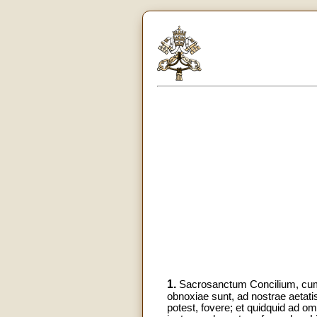
1.
Sacrosanctum Concilium, cum si
obnoxiae sunt, ad nostrae aeta
potest, fovere; et quidquid ad o