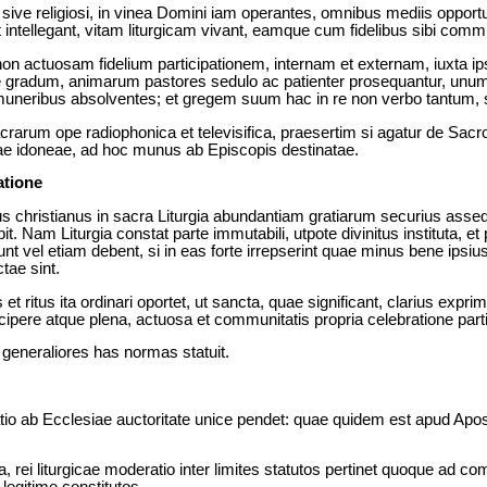
ive religiosi, in vinea Domini iam operantes, omnibus mediis opport
t intellegant, vitam liturgicam vivant, eamque cum fidelibus sibi co
non actuosam fidelium participationem, internam et externam, iuxta 
ae gradum, animarum pastores sedulo ac patienter prosequantur, unum 
muneribus absolventes; et gregem suum hac in re non verbo tantum,
arum ope radiophonica et televisifica, praesertim si agatur de Sacro
nae idoneae, ad hoc munus ab Episcopis destinatae.
atione
s christianus in sacra Liturgia abundantiam gratiarum securius asseq
t. Nam Liturgia constat parte immutabili, utpote divinitus instituta, et
 vel etiam debent, si in eas forte irrepserint quae minus bene ipsius
tae sint.
et ritus ita ordinari oportet, ut sancta, quae significant, clarius expr
ercipere atque plena, actuosa et communitatis propria celebratione parti
eneraliores has normas statuit.
tio ab Ecclesiae auctoritate unice pendet: quae quidem est apud A
, rei liturgicae moderatio inter limites statutos pertinet quoque ad co