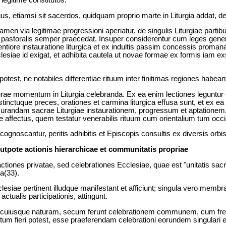
legitime constitutos.
s, etiamsi sit sacerdos, quidquam proprio marte in Liturgia addat, d
 tamen via legitimae progressioni aperiatur, de singulis Liturgiae par
ca, pastoralis semper praecedat. Insuper considerentur cum leges gene
centiore instauratione liturgica et ex indultis passim concessis prom
 Ecclesiae id exigat, et adhibita cautela ut novae formae ex formis ia
otest, ne notabiles differentiae rituum inter finitimas regiones habean
e momentum in Liturgia celebranda. Ex ea enim lectiones leguntur et
nstinctuque preces, orationes et carmina liturgica effusa sunt, et ex 
curandam sacrae Liturgiae instaurationem, progressum et aptationem, 
e affectus, quem testatur venerabilis rituum cum orientalium tum occid
cognoscantur, peritis adhibitis et Episcopis consultis ex diversis orbi
utpote actionis hierarchicae et communitatis propriae
actiones privatae, sed celebrationes Ecclesiae, quae est "unitatis sa
a(33).
iae pertinent illudque manifestant et afficiunt; singula vero membr
ctualis participationis, attingunt.
m cuiusque naturam, secum ferunt celebrationem communem, cum frequ
ntum fieri potest, esse praeferendam celebrationi eorundem singulari e