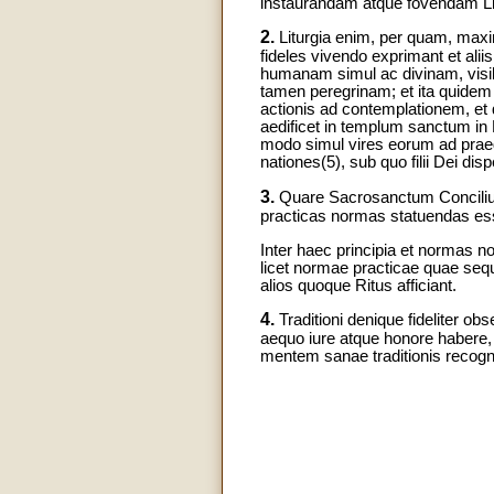
instaurandam atque fovendam Li
2.
Liturgia enim, per quam, maxim
fideles vivendo exprimant et ali
humanam simul ac divinam, visib
tamen peregrinam; et ita quidem 
actionis ad contemplationem, et 
aedificet in templum sanctum in 
modo simul vires eorum ad praedi
nationes(5), sub quo filii Dei di
3.
Quare Sacrosanctum Concilium
practicas normas statuendas es
Inter haec principia et normas 
licet normae practicae quae sequ
alios quoque Ritus afficiant.
4.
Traditioni denique fideliter 
aequo iure atque honore habere, 
mentem sanae traditionis recogno