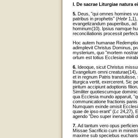
I. De sacrae Liturgiae natura 
5.
Deus, "qui omnes homines vult s
patribus in prophetis" (
Hebr
1,1),
evangelizandum pauperibus, ad s
hominum(10). Ipsius namque human
reconciliationis processit perfecta
Hoc autem humanae Redemptionis e
adimplevit Christus Dominus, pra
mysterium, quo "mortem nostram 
ortum est totius Ecclesiae mira
6.
Ideoque, sicut Christus missus 
Evangelium omni creaturae(14), a
et in regnum Patris transtulisse,
liturgica vertit, exercerent. Sic
piritum accipiunt adoptionis fili
Similiter quotiescumque domini
qua Ecclesia mundo apparuit, "qu
communicatione fractionis panis
Numquam exinde omisit Ecclesia
quae de ipso erant" (
Lc
24,27), E
agendo "Deo super inenarrabili d
7.
Ad tantum vero opus perficien
Missae Sacrificio cum in ministr
maxime sub speciebus eucharistic