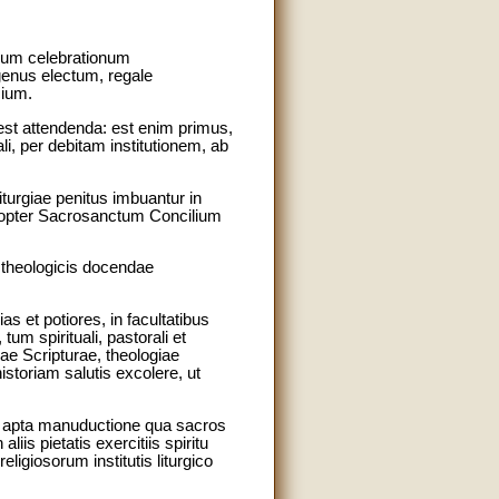
arum celebrationum
"genus electum, regale
cium.
 est attendenda: est enim primus,
li, per debitam institutionem, ab
Liturgiae penitus imbuantur in
uapropter Sacrosanctum Concilium
s theologicis docendae
as et potiores, in facultatibus
um spirituali, pastorali et
ae Scripturae, theologiae
historiam salutis excolere, ut
cum apta manuductione qua sacros
iis pietatis exercitiis spiritu
eligiosorum institutis liturgico