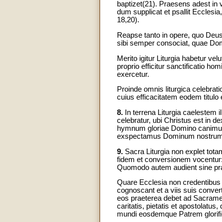
baptizet(21). Praesens adest in 
dum supplicat et psallit Ecclesia
18,20).
Reapse tanto in opere, quo Deus
sibi semper consociat, quae Dom
Merito igitur Liturgia habetur vel
proprio efficitur sanctificatio h
exercetur.
Proinde omnis liturgica celebrati
cuius efficacitatem eodem titulo
8.
In terrena Liturgia caelestem 
celebratur, ubi Christus est in d
hymnum gloriae Domino canimus
exspectamus Dominum nostrum Ie
9.
Sacra Liturgia non explet tot
fidem et conversionem vocentur
Quomodo autem audient sine pra
Quare Ecclesia non credentibus
cognoscant et a viis suis conver
eos praeterea debet ad Sacrame
caritatis, pietatis et apostolat
mundi eosdemque Patrem glorif