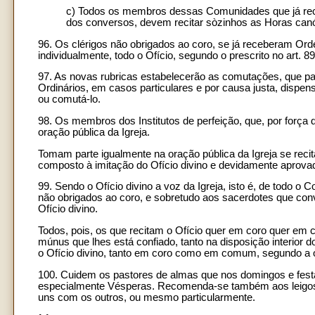
c) Todos os membros dessas Comunidades que já rec
dos conversos, devem recitar sòzinhos as Horas canó
96. Os clérigos não obrigados ao coro, se já receberam Or
individualmente, todo o Ofício, segundo o prescrito no art. 89
97. As novas rubricas estabelecerão as comutações, que par
Ordinários, em casos particulares e por causa justa, dispens
ou comutá-lo.
98. Os membros dos Institutos de perfeição, que, por força d
oração pública da Igreja.
Tomam parte igualmente na oração pública da Igreja se reci
composto à imitação do Ofício divino e devidamente aprova
99. Sendo o Ofício divino a voz da Igreja, isto é, de todo o
não obrigados ao coro, e sobretudo aos sacerdotes que c
Ofício divino.
Todos, pois, os que recitam o Ofício quer em coro quer e
múnus que lhes está confiado, tanto na disposição interior 
o Ofício divino, tanto em coro como em comum, segundo a 
100. Cuidem os pastores de almas que nos domingos e fest
especialmente Vésperas. Recomenda-se também aos leigos q
uns com os outros, ou mesmo particularmente.