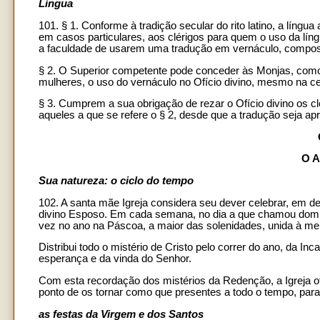
Língua
101. § 1. Conforme à tradição secular do rito latino, a língua
em casos particulares, aos clérigos para quem o uso da líng
a faculdade de usarem uma tradução em vernáculo, compost
§ 2. O Superior competente pode conceder às Monjas, como
mulheres, o uso do vernáculo no Ofício divino, mesmo na ce
§ 3. Cumprem a sua obrigação de rezar o Ofício divino os c
aqueles a que se refere o § 2, desde que a tradução seja ap
O 
Sua natureza: o ciclo do tempo
102. A santa mãe Igreja considera seu dever celebrar, em 
divino Esposo. Em cada semana, no dia a que chamou domi
vez no ano na Páscoa, a maior das solenidades, unida à me
Distribui todo o mistério de Cristo pelo correr do ano, da I
esperança e da vinda do Senhor.
Com esta recordação dos mistérios da Redenção, a Igreja o
ponto de os tornar como que presentes a todo o tempo, para
as festas da Virgem e dos Santos