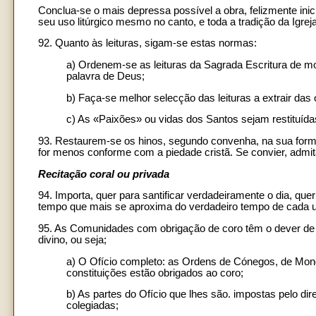
Conclua-se o mais depressa possível a obra, felizmente inicia
seu uso litúrgico mesmo no canto, e toda a tradição da Igreja 
92. Quanto às leituras, sigam-se estas normas:
a) Ordenem-se as leituras da Sagrada Escritura de m
palavra de Deus;
b) Faça-se melhor selecção das leituras a extrair das
c) As «Paixões» ou vidas dos Santos sejam restituídas
93. Restaurem-se os hinos, segundo convenha, na sua forma 
for menos conforme com a piedade cristã. Se convier, adm
Recitação coral ou privada
94. Importa, quer para santificar verdadeiramente o dia, quer
tempo que mais se aproxima do verdadeiro tempo de cada 
95. As Comunidades com obrigação de coro têm o dever de c
divino, ou seja;
a) O Ofício completo: as Ordens de Cónegos, de Mong
constituições estão obrigados ao coro;
b) As partes do Ofício que lhes são. impostas pelo di
colegiadas;