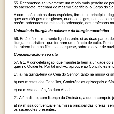
55. Recomenda-se vivamente um modo mais perfeito de part
do sacerdote, recebam do mesmo Sacrifício, o Corpo do Se
A comunhão sob as duas espécies, firmes os princípios dogm
quer aos clérigos e religiosos, quer aos leigos, nos casos a
recém-ordenados na missa da ordenação, dos professos na m
Unidade da liturgia da palavra e da liturgia eucarística
56. Estão tão intimamente ligadas entre si as duas partes d
liturgia eucarística - que formam um só acto de culto. Por 
instruirem bem os fiéis, na catequese, sobre o dever de ouvi
Concelebração e seu rito
57. § 1. A concelebração, que manifesta bem a unidade do sa
quer no Ocidente. Por tal motivo, aprouve ao Concílio esten
1°. a) na quinta-feira da Ceia do Senhor, tanto na missa cr
b) nas missas dos Concílios, Conferências episcopais e Sí
c) na missa da bênção dum Abade.
2°. Além disso, com licença do Ordinário, a quem compete j
a) na missa conventual e na missa principal das igrejas, sem
os sacerdotes presentes;