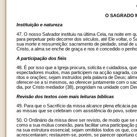
O SAGRADO M
Instituição e natureza
47. O nosso Salvador instituiu na última Ceia, na noite em q
para perpetuar pelo decorrer dos séculos, até Ele voltar, o 
sua morte e ressurreição: sacramento de piedade, sinal de 
Cristo, a alma se enche de graça e nos é concedido o penhor 
A participação dos fiéis
48. É por isso que a Igreja procura, solícita e cuidadosa, q
espectadores mudos, mas participem na acção sagrada, co
ritos e orações; sejam instruídos pela palavra de Deus; 
oferecer-se a si mesmos, ao oferecer juntamente com o sace
dia, por Cristo mediador (38), progridam na unidade com Deu
Revisão dos textos com mais leituras bíblicas
49. Para que o Sacrifício da missa alcance plena eficácia p
as missas que se celebram com assistência do povo, sobret
50. O Ordinário da missa deve ser revisto, de modo que se
como a sua mútua conexão, para facilitar uma participação p
na sua estrutura essencial; sejam omitidos todos os que, c
acrescentaram; restaurem-se, porém, se parecer oportuno o