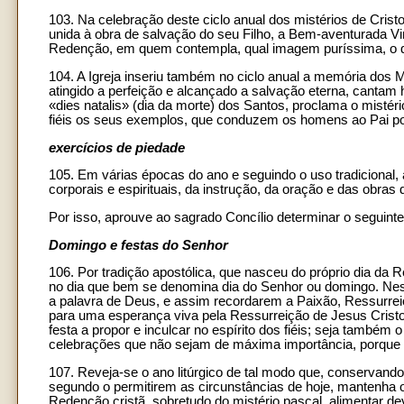
103. Na celebração deste ciclo anual dos mistérios de Crist
unida à obra de salvação do seu Filho, a Bem-aventurada V
Redenção, em quem contempla, qual imagem puríssima, o que 
104. A Igreja inseriu também no ciclo anual a memória dos M
atingido a perfeição e alcançado a salvação eterna, cantam h
«dies natalis» (dia da morte) dos Santos, proclama o mistéri
fiéis os seus exemplos, que conduzem os homens ao Pai por
exercícios de piedade
105. Em várias épocas do ano e seguindo o uso tradicional, 
corporais e espirituais, da instrução, da oração e das obras 
Por isso, aprouve ao sagrado Concílio determinar o seguinte
Domingo e festas do Senhor
106. Por tradição apostólica, que nasceu do próprio dia da Re
no dia que bem se denomina dia do Senhor ou domingo. Neste
a palavra de Deus, e assim recordarem a Paixão, Ressurre
para uma esperança viva pela Ressurreição de Jesus Cristo d
festa a propor e inculcar no espírito dos fiéis; seja também 
celebrações que não sejam de máxima importância, porque o 
107. Reveja-se o ano litúrgico de tal modo que, conservando
segundo o permitirem as circunstâncias de hoje, mantenha o
Redenção cristã, sobretudo do mistério pascal, alimentar d