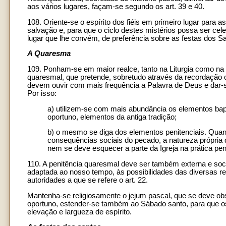
aos vários lugares, façam-se segundo os art. 39 e 40.
108. Oriente-se o espírito dos fiéis em primeiro lugar para 
salvação e, para que o ciclo destes mistérios possa ser cel
lugar que lhe convém, de preferência sobre as festas dos S
A Quaresma
109. Ponham-se em maior realce, tanto na Liturgia como na c
quaresmal, que pretende, sobretudo através da recordação o
devem ouvir com mais frequência a Palavra de Deus e dar-se
Por isso:
a) utilizem-se com mais abundância os elementos bapt
oportuno, elementos da antiga tradição;
b) o mesmo se diga dos elementos penitenciais. Quant
consequências sociais do pecado, a natureza própria 
nem se deve esquecer a parte da Igreja na prática pe
110. A penitência quaresmal deve ser também externa e social
adaptada ao nosso tempo, às possibilidades das diversas 
autoridades a que se refere o art. 22.
Mantenha-se religiosamente o jejum pascal, que se deve obs
oportuno, estender-se também ao Sábado santo, para que o
elevação e largueza de espírito.