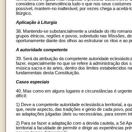
considera com benevolência tudo o que nos seus costumes nã
possível, mantem-no inalterável, por vezes chega a aceitá-lo
litúrgico.
Aplicação à Liturgia
38. Mantendo-se substancialmente a unidade do rito romano,
grupos étnicos, regiões e povos, sobretudo nas Missões, de s
oportunamente diante dos olhos ao estruturar os ritos e ao p
A autoridade competente
39. Será da atribuição da competente autoridade eclesiástica t
fazer, especialmente no que se refere à administração dos s
música sacra e às artes, dentro dos limites estabelecidos n
fundamentais desta Constituição.
Casos especiais
40. Mas como em alguns lugares e circunstâncias é urgente 
difícil:
1) Deve a competente autoridade eclesiástica territorial, a q
que, neste aspecto, das tradições e génio de cada povo, po
as adaptações julgadas úteis ou necessárias, para serem i
2) Para se fazer a adaptação com a devida cautela, a Sé Apo
territorial a faculdade de permitir e dirigir as experiências