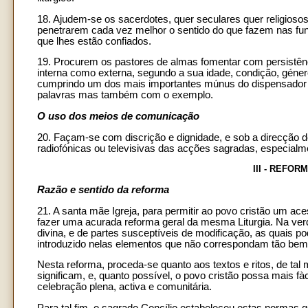
18. Ajudem-se os sacerdotes, quer seculares quer religiosos
penetrarem cada vez melhor o sentido do que fazem nas funçõ
que lhes estão confiados.
19. Procurem os pastores de almas fomentar com persistência 
interna como externa, segundo a sua idade, condição, género
cumprindo um dos mais importantes múnus do dispensador f
palavras mas também com o exemplo.
O uso dos meios de comunicação
20. Façam-se com discrição e dignidade, e sob a direcção 
radiofónicas ou televisivas das acções sagradas, especialm
III - REFO
Razão e sentido da reforma
21. A santa mãe Igreja, para permitir ao povo cristão um ac
fazer uma acurada reforma geral da mesma Liturgia. Na verd
divina, e de partes susceptíveis de modificação, as quais 
introduzido nelas elementos que não correspondam tão bem 
Nesta reforma, proceda-se quanto aos textos e ritos, de t
significam, e, quanto possível, o povo cristão possa mais fà
celebração plena, activa e comunitária.