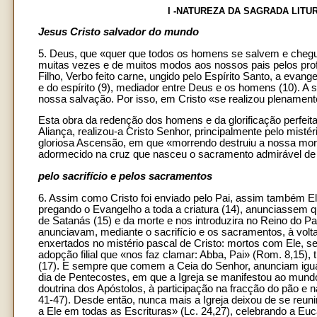
I -NATUREZA DA SAGRADA LITU
Jesus Cristo salvador do mundo
5. Deus, que «quer que todos os homens se salvem e chegue
muitas vezes e de muitos modos aos nossos pais pelos prof
Filho, Verbo feito carne, ungido pelo Espírito Santo, a evan
e do espírito (9), mediador entre Deus e os homens (10). A
nossa salvação. Por isso, em Cristo «se realizou plenamente 
Esta obra da redenção dos homens e da glorificação perfeit
Aliança, realizou-a Cristo Senhor, principalmente pelo mis
gloriosa Ascensão, em que «morrendo destruiu a nossa morte
adormecido na cruz que nasceu o sacramento admirável de t
pelo sacrifício e pelos sacramentos
6. Assim como Cristo foi enviado pelo Pai, assim também Ele
pregando o Evangelho a toda a criatura (14), anunciassem qu
de Satanás (15) e da morte e nos introduzira no Reino do 
anunciavam, mediante o sacrifício e os sacramentos, à volta
enxertados no mistério pascal de Cristo: mortos com Ele, s
adopção filial que «nos faz clamar: Abba, Pai» (Rom. 8,15)
(17). E sempre que comem a Ceia do Senhor, anunciam igualm
dia de Pentecostes, em que a Igreja se manifestou ao mund
doutrina dos Apóstolos, à participação na fracção do pão e 
41-47). Desde então, nunca mais a Igreja deixou de se reuni
a Ele em todas as Escrituras» (Lc. 24,27), celebrando a Eucar