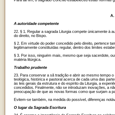
Para tal fim, o sagrado Concílio estabeleceu estas normas g
A.
A autoridade competente
22. § 1. Regular a sagrada Liturgia compete ùnicamente à au
do direito, no Bispo.
§ 2. Em virtude do poder concedido pelo direito, pertence t
legitimamente constituídas regular, dentro dos limites estabel
§ 3. Por isso, ninguém mais, mesmo que seja sacerdote, ouse
matéria litúrgica.
Trabalho prudente
23. Para conservar a sã tradição e abrir ao mesmo tempo o
teológica, histórica e pastoral acerca de cada uma das par
às leis gerais da estrutura e do espírito da Liturgia, a exper
concedidos. Finalmente, não se introduzam inovações, a não 
preocupação de que as novas formas como que surjam a part
Evitem-se também, na medida do possível, diferenças notávei
O lugar da Sagrada Escritura