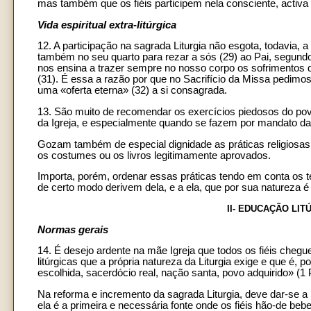
mas também que os fiéis participem nela consciente, activa
Vida espiritual extra-litúrgica
12. A participação na sagrada Liturgia não esgota, todavia, 
também no seu quarto para rezar a sós (29) ao Pai, segund
nos ensina a trazer sempre no nosso corpo os sofrimentos d
(31). É essa a razão por que no Sacrifício da Missa pedimos 
uma «oferta eterna» (32) a si consagrada.
13. São muito de recomendar os exercícios piedosos do po
da Igreja, e especialmente quando se fazem por mandato da
Gozam também de especial dignidade as práticas religiosas
os costumes ou os livros legitimamente aprovados.
Importa, porém, ordenar essas práticas tendo em conta os 
de certo modo derivem dela, e a ela, que por sua natureza 
II- EDUCAÇÃO LIT
Normas gerais
14. É desejo ardente na mãe Igreja que todos os fiéis chegu
litúrgicas que a própria natureza da Liturgia exige e que é, 
escolhida, sacerdócio real, nação santa, povo adquirido» (1 Pe
Na reforma e incremento da sagrada Liturgia, deve dar-se a 
ela é a primeira e necessária fonte onde os fiéis hão-de beb