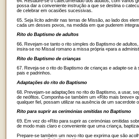
64. Restaure-se o catecumenado dos adultos, com vários grau
possa dar a conveniente instrução a que se destina o catec
de celebrar em ocasiões sucessivas.
65. Seja lícito admitir nas terras de Missão, ao lado dos ele
cada um desses povos, na medida em que puderem integrar-se
Rito do Baptismo de adultos
66. Revejam-se tanto o rito simples do Baptismo de adulto
insira-se no Missal romano a missa própria «para a adminis
Rito do Baptismo de crianças
67. Reveja-se o rito do Baptismo de crianças e adapte-se à s
pais e padrinhos.
Adaptações do rito do Baptismo
68. Prevejam-se adaptações no rito do Baptismo, a usar, se
de neófitos. Componha-se também um «Rito mais breve» que
qualquer fiel, possam utilizar na ausência de um sacerdote 
Rito para suprir as cerimónias omitidas no Baptismo
69. Em vez do «Rito para suprir as cerimónias omitidas s
de modo mais claro e conveniente que uma criança, baptizada 
Prepare-se também um novo rito que exprima que são acolh