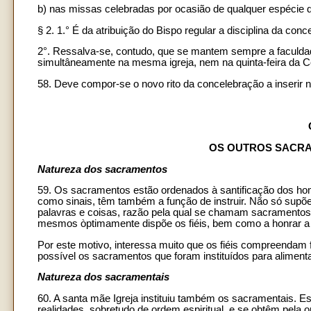
b) nas missas celebradas por ocasião de qualquer espécie d
§ 2. 1.° É da atribuição do Bispo regular a disciplina da con
2°. Ressalva-se, contudo, que se mantem sempre a faculdad
simultâneamente na mesma igreja, nem na quinta-feira da C
58. Deve compor-se o novo rito da concelebração a inserir n
OS OUTROS SACRA
Natureza dos sacramentos
59. Os sacramentos estão ordenados à santificação dos home
como sinais, têm também a função de instruir. Não só supõ
palavras e coisas, razão pela qual se chamam sacramentos 
mesmos òptimamente dispõe os fiéis, bem como a honrar a 
Por este motivo, interessa muito que os fiéis compreendam
possível os sacramentos que foram instituídos para alimentar
Natureza dos sacramentais
60. A santa mãe Igreja instituiu também os sacramentais. E
realidades, sobretudo de ordem espiritual, e se obtêm pela