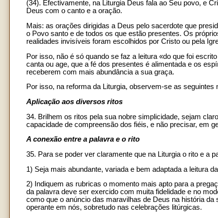
(34). Efectivamente, na Liturgia Deus fala ao Seu povo, e C
Deus com o canto e a oração.
Mais: as orações dirigidas a Deus pelo sacerdote que presi
o Povo santo e de todos os que estão presentes. Os próprios 
realidades invisíveis foram escolhidos por Cristo ou pela Igre
Por isso, não é só quando se faz a leitura «do que foi escr
canta ou age, que a fé dos presentes é alimentada e os esp
receberem com mais abundância a sua graça.
Por isso, na reforma da Liturgia, observem-se as seguintes
Aplicação aos diversos ritos
34. Brilhem os ritos pela sua nobre simplicidade, sejam cla
capacidade de compreensão dos fiéis, e não precisar, em ge
A conexão entre a palavra e o rito
35. Para se poder ver claramente que na Liturgia o rito e a 
1) Seja mais abundante, variada e bem adaptada a leitura da
2) Indiquem as rubricas o momento mais apto para a pregação
da palavra deve ser exercido com muita fidelidade e no modo
como que o anúncio das maravilhas de Deus na história da sa
operante em nós, sobretudo nas celebrações litúrgicas.