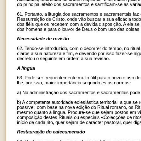
do principal efeito dos sacramentos e santificam-se as vária
61. Portanto, a liturgia dos sacramentos e sacramentais faz
Ressurreição de Cristo, onde vão buscar a sua eficácia tod
dos fiéis que os recebem com a devida disposição. A ela se
dos homens e para o louvor de Deus o bom uso das coisas 
Necessidade de revisão
62. Tendo-se introduzido, com o decorrer do tempo, no rit
claros a sua natureza e fim, e devendo por isso fazer-se 
decretou o seguinte em ordem à sua revisão.
A língua
63. Pode ser frequentemente muito útil para o povo o uso 
lhe, por isso, maior importância segundo estas normas:
a) Na administração dós sacramentos e sacramentais pode u
b) A competente autoridade eclesiástica territorial, a que se 
possível, com base na nova edição do Ritual romano, os Ri
mesmo quanto à língua. Procure-se que sejam postos em vig
composição destes Rituais ou especiais «Colecções de rito
início de cada rito, quer sejam de carácter pastoral, quer d
Restauração do catecumenado