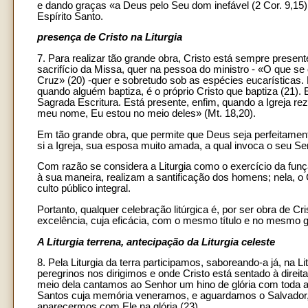
e dando graças «a Deus pelo Seu dom inefável (2 Cor. 9,15) e
Espírito Santo.
presença de Cristo na Liturgia
7. Para realizar tão grande obra, Cristo está sempre present
sacrifício da Missa, quer na pessoa do ministro - «O que se
Cruz» (20) -quer e sobretudo sob as espécies eucarística
quando alguém baptiza, é o próprio Cristo que baptiza (21). E
Sagrada Escritura. Está presente, enfim, quando a Igreja r
meu nome, Eu estou no meio deles» (Mt. 18,20).
Em tão grande obra, que permite que Deus seja perfeitament
si a Igreja, sua esposa muito amada, a qual invoca o seu Se
Com razão se considera a Liturgia como o exercício da funçã
à sua maneira, realizam a santificação dos homens; nela, o
culto público integral.
Portanto, qualquer celebração litúrgica é, por ser obra de C
excelência, cuja eficácia, com o mesmo título e no mesmo g
A Liturgia terrena, antecipação da Liturgia celeste
8. Pela Liturgia da terra participamos, saboreando-a já, na 
peregrinos nos dirigimos e onde Cristo está sentado à direit
meio dela cantamos ao Senhor um hino de glória com toda a 
Santos cuja memória veneramos, e aguardamos o Salvador,
aparecermos com Ele na glória (23).