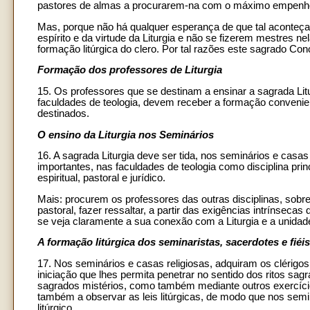
pastores de almas a procurarem-na com o máximo empenho
Mas, porque não há qualquer esperança de que tal aconteça
espírito e da virtude da Liturgia e não se fizerem mestres n
formação litúrgica do clero. Por tal razões este sagrado Con
Formação dos professores de Liturgia
15. Os professores que se destinam a ensinar a sagrada Lit
faculdades de teologia, devem receber a formação conveni
destinados.
O ensino da Liturgia nos Seminários
16. A sagrada Liturgia deve ser tida, nos seminários e casa
importantes, nas faculdades de teologia como disciplina prin
espiritual, pastoral e jurídico.
Mais: procurem os professores das outras disciplinas, sobret
pastoral, fazer ressaltar, a partir das exigências intrínsecas 
se veja claramente a sua conexão com a Liturgia e a unidad
A formação litúrgica dos seminaristas, sacerdotes e fiéis
17. Nos seminários e casas religiosas, adquiram os clérigos
iniciação que lhes permita penetrar no sentido dos ritos sag
sagrados mistérios, como também mediante outros exercício
também a observar as leis litúrgicas, de modo que nos seminá
litúrgico.