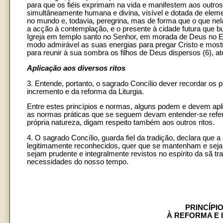
para que os fiéis exprimam na vida e manifestem aos outros o
simultâneamente humana e divina, visível e dotada de elem
no mundo e, todavia, peregrina, mas de forma que o que nela
a acção à contemplação, e o presente à cidade futura que b
Igreja em templo santo no Senhor, em morada de Deus no Espí
modo admirável as suas energias para pregar Cristo e mostra
para reunir à sua sombra os filhos de Deus dispersos (6), a
Aplicação aos diversos ritos
3. Entende, portanto, o sagrado Concílio dever recordar os
incremento e da reforma da Liturgia.
Entre estes princípios e normas, alguns podem e devem apli
as normas práticas que se seguem devam entender-se referid
própria natureza, digam respeito também aos outros ritos.
4. O sagrado Concílio, guarda fiel da tradição, declara que a
legitimamente reconhecidos, quer que se mantenham e sejam
sejam prudente e integralmente revistos no espírito da sã t
necessidades do nosso tempo.
PRINCÍPI
À REFORMA E 