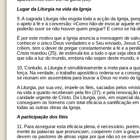
Lugar da Liturgia na vida da Igreja
9. A sagrada Liturgia não esgota toda a acção da Igreja, por
o apelo à fé e à conversão: «Como hão-de invocar aquele
poderão ouvir se não houver quem pregue? E como se há-de
É por este motivo que a Igreja anuncia a mensagem de sal
conhecer o único Deus verdadeiro e o Seu enviado, Jesus C
crêem, tem o dever de pregar constantemente a fé e a penit
Cristo mandou (25), de estimulá-los a tudo o que seja obra
que são a luz do mundo, embora não sejam deste mundo, e q
10. Contudo, a Liturgia é simultâneamente a meta para a qu
força. Na verdade, o trabalho apostólico ordena-se a conseg
se reunam em assembleia para louvar a Deus no meio da Igr
A Liturgia, por sua vez, impele os fiéis, saciados pelos «mi
na vida a quanto receberam pela fé» (27); e pela renovação
caridade urgente de Cristo. Da Liturgia, pois, em especial d
conseguem os homens com total eficácia a santificação em C
todas as outras obras da Igreja.
A participação dos fiéis
11. Para assegurar esta eficácia plena, é necessário, porém,
mente às palavras que pronunciam, cooperem com a graça 
devem os pastores de almas vigiar por que não só se observem