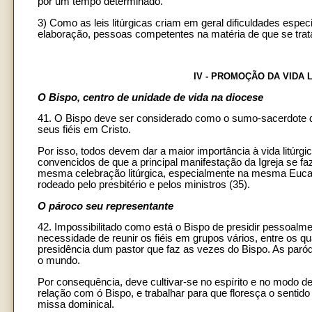
por um tempo determinado.
3) Como as leis litúrgicas criam em geral dificuldades espe
elaboração, pessoas competentes na matéria de que se trat
IV - PROMOÇÃO DA VIDA 
O Bispo, centro de unidade de vida na diocese
41. O Bispo deve ser considerado como o sumo-sacerdote d
seus fiéis em Cristo.
Por isso, todos devem dar a maior importância à vida litúrgi
convencidos de que a principal manifestação da Igreja se fa
mesma celebração litúrgica, especialmente na mesma Eucaris
rodeado pelo presbitério e pelos ministros (35).
O pároco seu representante
42. Impossibilitado como está o Bispo de presidir pessoalm
necessidade de reunir os fiéis em grupos vários, entre os q
presidência dum pastor que faz as vezes do Bispo. As paróq
o mundo.
Por consequência, deve cultivar-se no espírito e no modo de 
relação com ó Bispo, e trabalhar para que floresça o senti
missa dominical.