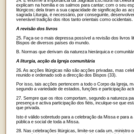
24. É enorme a importância da Sagrada Escritura na celebraç
explicam na homilia e os salmos para cantar; com o seu esp
litúrgicos; dela tiram a sua capacidade de significação as 
sagrada Liturgia, é necessário, por conseguinte, desenvolv
venerável tradição dos ritos tanto orientais como ocidentais.
A revisão dos livros
25. Faça-se o mais depressa possível a revisão dos livros l
Bispos de diversos países do mundo.
B. Normas que derivam da natureza hierárquica e comunitári
A liturgia, acção da Igreja comunitária
26. As acções litúrgicas não são acções privadas, mas cele
reunido e ordenado sob a direcção dos Bispos (33).
Por isso, tais acções pertencem a todo o Corpo da Igreja,
segundo a variedade de estados, funções e participação actu
27. Sempre que os ritos comportam, segundo a natureza par
presença e activa participação dos fiéis, inculque-se que es
que privada.
Isto é válido sobretudo para a celebração da Missa e para
pública e social de toda a Missa.
28. Nas celebrações litúrgicas, limite-se cada um, ministro o