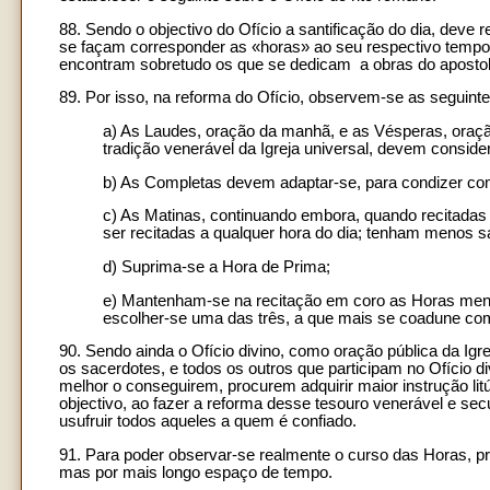
88. Sendo o objectivo do Ofício a santificação do dia, deve 
se façam corresponder as «horas» ao seu respectivo tempo
encontram sobretudo os que se dedicam a obras do aposto
89. Por isso, na reforma do Ofício, observem-se as seguint
a) As Laudes, oração da manhã, e as Vésperas, oração 
tradição venerável da Igreja universal, devem conside
b) As Completas devem adaptar-se, para condizer com
c) As Matinas, continuando embora, quando recitadas
ser recitadas a qualquer hora do dia; tenham menos s
d) Suprima-se a Hora de Prima;
e) Mantenham-se na recitação em coro as Horas menor
escolher-se uma das três, a que mais se coadune com
90. Sendo ainda o Ofício divino, como oração pública da Igr
os sacerdotes, e todos os outros que participam no Ofício di
melhor o conseguirem, procurem adquirir maior instrução li
objectivo, ao fazer a reforma desse tesouro venerável e sec
usufruir todos aqueles a quem é confiado.
91. Para poder observar-se realmente o curso das Horas, pr
mas por mais longo espaço de tempo.