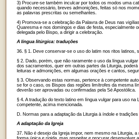
3) Procure-se também inculcar por todos os modos uma cateq
quando necessário, breves admonições, feitas só nos mome
as palavras prescritas ou semelhantes.
4) Promova-se a celebração da Palavra de Deus nas vigílias
Quaresma e nos domingos e dias de festa, especialmente o
delegada pelo Bispo, a dirigir a celebração.
A língua litúrgica: traduções
36. § 1. Deve conservar-se o uso do latim nos ritos latinos, sa
§ 2. Dado, porém, que não raramente o uso da língua vulgar 
dos sacramentos, quer em outras partes da Liturgia, poderá
leituras e admonições, em algumas orações e cantos, segun
§ 3. Observando estas normas, pertence à competente autorida
se for o caso, os Bispos das regiões limítrofes da mesma lí
deverão ser aprovadas ou confirmadas pela Sé Apostólica.
§ 4. A tradução do texto latino em língua vulgar para uso na L
competente, acima mencionada.
D. Normas para a adaptação da Liturgia à índole e tradiçõe
A adaptação da Igreja
37. Não é desejo da Igreja impor, nem mesmo na Liturgia, 
forma única e rígida, mas respeitar e procurar desenvolver a