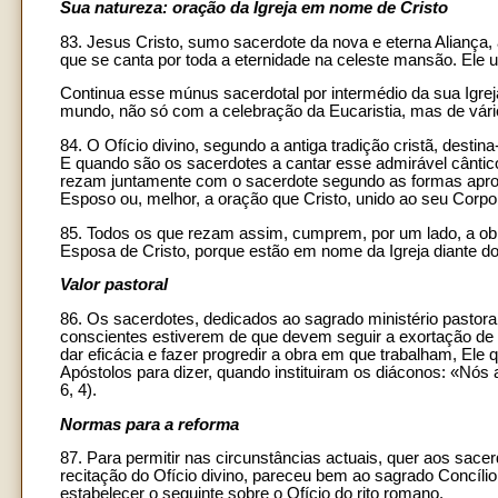
Sua natureza: oração da Igreja em nome de Cristo
83. Jesus Cristo, sumo sacerdote da nova e eterna Aliança, 
que se canta por toda a eternidade na celeste mansão. Ele u
Continua esse múnus sacerdotal por intermédio da sua Igrej
mundo, não só com a celebração da Eucaristia, mas de vário
84. O Ofício divino, segundo a antiga tradição cristã, desti
E quando são os sacerdotes a cantar esse admirável cântico d
rezam juntamente com o sacerdote segundo as formas apro
Esposo ou, melhor, a oração que Cristo, unido ao seu Corpo,
85. Todos os que rezam assim, cumprem, por um lado, a obrig
Esposa de Cristo, porque estão em nome da Igreja diante do
Valor pastoral
86. Os sacerdotes, dedicados ao sagrado ministério pastoral,
conscientes estiverem de que devem seguir a exortação de 
dar eficácia e fazer progredir a obra em que trabalham, Ele
Apóstolos para dizer, quando instituiram os diáconos: «Nós
6, 4).
Normas para a reforma
87. Para permitir nas circunstâncias actuais, quer aos sace
recitação do Ofício divino, pareceu bem ao sagrado Concílio
estabelecer o seguinte sobre o Ofício do rito romano.