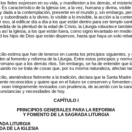
os fieles expresen en su vida, y manifiesten a los demás, el misterio
. Es característico de la Iglesia ser, a la vez, humana y divina, visib
n y dada a la contemplación, presente en el mundo y, sin embargo, per
 subordinado a lo divino, lo visible a lo invisible, la acción a la cont
eso, al edificar día a día a los que están dentro para ser templo sa
 medida de la plenitud de la edad de Cristo, la Liturgia robustece tam
a así la Iglesia, a los que están fuera, como signo levantado en medio
d los hijos de Dios que están dispersos, hasta que haya un solo rebañ
ncilio estima que han de tenerse en cuenta los principios siguientes, 
en al fomento y reforma de la Liturgia. Entre estos principios y nor
o romano que a los demás ritos. Sin embargo, se ha de entender que 
 cuando no se trata de cosas que, por su misma naturaleza, afectan ta
ilio, ateniéndose fielmente a la tradición, declara que la Santa Madre 
amente reconocidos y quiere que en el futuro se conserven y fomenten
, sean íntegramente revisados con prudencia, de acuerdo con la sana
rcunstancias y necesidades de hoy.
CAPÍTULO I
PRINCIPIOS GENERALES PARA LA REFORMA
Y FOMENTO DE LA SAGRADA LITURGIA
ADA LITURGIA
DA DE LA IGLESIA