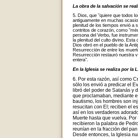
La obra de la salvación se real
5. Dios, que "quiere que todos l
antiguamente en muchas ocasion
plenitud de los tiempos envió a s
contritos de corazón, como "médi
persona del Verbo, fue instrumen
la plenitud del culto divino. Est
Dios obró en el pueblo de la Anti
Resurrección de entre los muert
Resurrección restauró nuestra vi
entera".
En la Iglesia se realiza por la L
6. Por esta razón, así como Cr
sólo los envió a predicar el E
libró del poder de Satanás y d
que proclamaban, mediante el sa
bautismo, los hombres son inj
resucitan con El; reciben el e
así en los verdaderos adorad
Muerte hasta que vuelva. Por 
recibieron la palabra de Ped
reunían en la fracción del pan
Desde entonces, la Iglesia nun