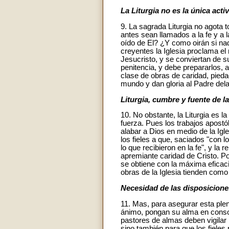
La Liturgia no es la única activ
9. La sagrada Liturgia no agota t
antes sean llamados a la fe y a
oído de El? ¿Y como oirán si na
creyentes la Iglesia proclama e
Jesucristo, y se conviertan de s
penitencia, y debe prepararlos,
clase de obras de caridad, pieda
mundo y dan gloria al Padre del
Liturgia, cumbre y fuente de la
10. No obstante, la Liturgia es l
fuerza. Pues los trabajos apostó
alabar a Dios en medio de la Igle
los fieles a que, saciados "con
lo que recibieron en la fe", y la
apremiante caridad de Cristo. Po
se obtiene con la máxima eficaci
obras de la Iglesia tienden como 
Necesidad de las disposicion
11. Mas, para asegurar esta plen
ánimo, pongan su alma en consona
pastores de almas deben vigilar p
sino también para que los fieles 