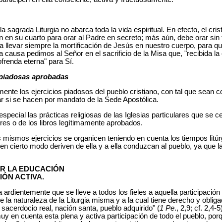
 la sagrada Liturgia no abarca toda la vida espiritual. En efecto, el cr
n en su cuarto para orar al Padre en secreto; más aún, debe orar sin
 llevar siempre la mortificación de Jesús en nuestro cuerpo, para q
 causa pedimos al Señor en el sacrificio de la Misa que, "recibida la o
frenda eterna" para Sí.
 piadosas aprobadas
te los ejercicios piadosos del pueblo cristiano, con tal que sean c
lar si se hacen por mandato de la Sede Apostólica.
pecial las prácticas religiosas de las Iglesias particulares que se 
res o de los libros legítimamente aprobados.
s mismos ejercicios se organicen teniendo en cuenta los tiempos lit
en cierto modo deriven de ella y a ella conduzcan al pueblo, ya que la 
ER LA EDUCACIÓN
IÓN ACTIVA.
ardientemente que se lleve a todos los fieles a aquella participación
e la naturaleza de la Liturgia misma y a la cual tiene derecho y obliga
o sacerdocio real, nación santa, pueblo adquirido" (
1 Pe
., 2,9; cf. 2,4-
uy en cuenta esta plena y activa participación de todo el pueblo, porq