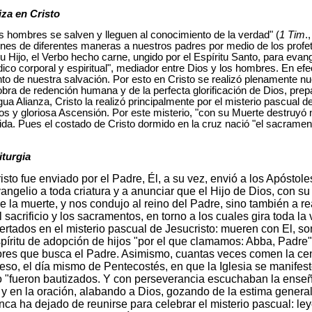
iza en Cristo
os hombres se salven y lleguen al conocimiento de la verdad" (
1 Tim
.
es de diferentes maneras a nuestros padres por medio de los profet
u Hijo, el Verbo hecho carne, ungido por el Espíritu Santo, para evang
co corporal y espiritual", mediador entre Dios y los hombres. En efe
to de nuestra salvación. Por esto en Cristo se realizó plenamente nue
a obra de redención humana y de la perfecta glorificación de Dios, pre
gua Alianza, Cristo la realizó principalmente por el misterio pascual 
os y gloriosa Ascensión. Por este misterio, "con su Muerte destruyó
da. Pues el costado de Cristo dormido en la cruz nació "el sacrament
iturgia
isto fue enviado por el Padre, Él, a su vez, envió a los Apóstole
vangelio a toda criatura y a anunciar que el Hijo de Dios, con s
e la muerte, y nos condujo al reino del Padre, sino también a re
crificio y los sacramentos, en torno a los cuales gira toda la vi
ertados en el misterio pascual de Jesucristo: mueren con El, so
spíritu de adopción de hijos "por el que clamamos: Abba, Padre"
ores que busca el Padre. Asimismo, cuantas veces comen la ce
eso, el día mismo de Pentecostés, en que la Iglesia se manifes
ro "fueron bautizados. Y con perseverancia escuchaban la enseñ
 y en la oración, alabando a Dios, gozando de la estima general
ca ha dejado de reunirse para celebrar el misterio pascual: ley