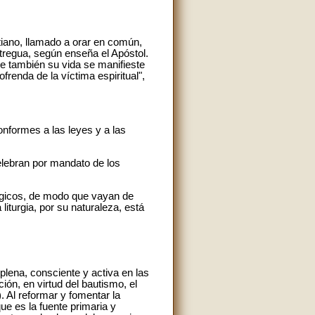
istiano, llamado a orar en común,
 tregua, según enseña el Apóstol.
ue también su vida se manifieste
frenda de la víctima espiritual",
onformes a las leyes y a las
celebran por mandato de los
úrgicos, de modo que vayan de
liturgia, por su naturaleza, está
 plena, consciente y activa en las
ción, en virtud del bautismo, el
5). Al reformar y fomentar la
ue es la fuente primaria y