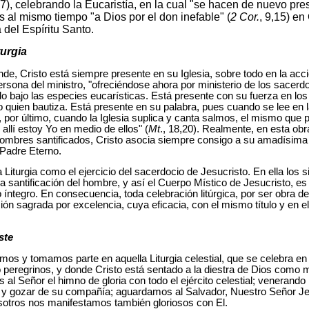
27), celebrando la Eucaristía, en la cual "se hacen de nuevo prese
s al mismo tiempo "a Dios por el don inefable" (
2 Cor.
, 9,15) en
za del Espíritu Santo.
turgia
nde, Cristo está siempre presente en su Iglesia, sobre todo en la acció
 persona del ministro, "ofreciéndose ahora por ministerio de los sace
odo bajo las especies eucarísticas. Está presente con su fuerza en 
o quien bautiza. Está presente en su palabra, pues cuando se lee en la
, por último, cuando la Iglesia suplica y canta salmos, el mismo que
llí estoy Yo en medio de ellos" (
Mt
., 18,20). Realmente, en esta obr
 hombres santificados, Cristo asocia siempre consigo a su amadísima 
l Padre Eterno.
Liturgia como el ejercicio del sacerdocio de Jesucristo. En ella los s
a santificación del hombre, y así el Cuerpo Místico de Jesucristo, es
o íntegro. En consecuencia, toda celebración litúrgica, por ser obra d
ción sagrada por excelencia, cuya eficacia, con el mismo título y en e
ste
tamos y tomamos parte en aquella Liturgia celestial, que se celebra en
 peregrinos, y donde Cristo está sentado a la diestra de Dios como mi
al Señor el himno de gloria con todo el ejército celestial; venerando
 y gozar de su compañía; aguardamos al Salvador, Nuestro Señor Je
osotros nos manifestamos también gloriosos con El.