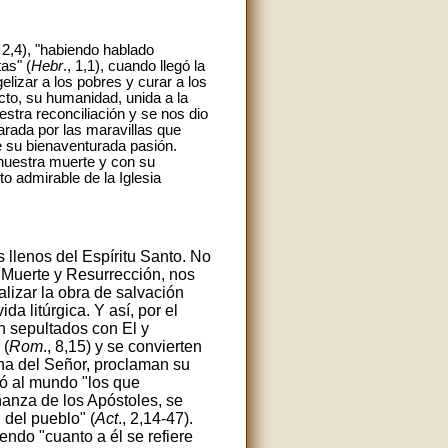
, 2,4), "habiendo hablado
as" (
Hebr
., 1,1), cuando llegó la
elizar a los pobres y curar a los
cto, su humanidad, unida a la
stra reconciliación y se nos dio
parada por las maravillas que
de su bienaventurada pasión.
 nuestra muerte y con su
o admirable de la Iglesia
s llenos del Espíritu Santo. No
u Muerte y Resurrección, nos
alizar la obra de salvación
da litúrgica. Y así, por el
n sepultados con El y
 (
Rom
., 8,15) y se convierten
na del Señor, proclaman su
tó al mundo "los que
anza de los Apóstoles, se
 del pueblo" (
Act
., 2,14-47).
endo "cuanto a él se refiere