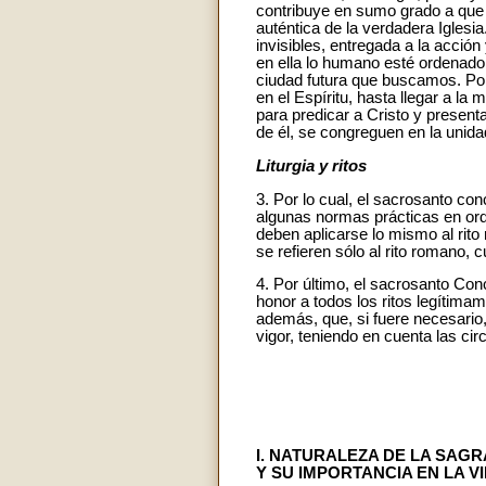
contribuye en sumo grado a que l
auténtica de la verdadera Iglesia
invisibles, entregada a la acció
en ella lo humano esté ordenado y
ciudad futura que buscamos. Por 
en el Espíritu, hasta llegar a la
para predicar a Cristo y present
de él, se congreguen en la unida
Liturgia y ritos
3. Por lo cual, el sacrosanto co
algunas normas prácticas en ord
deben aplicarse lo mismo al rit
se refieren sólo al rito romano,
4. Por último, el sacrosanto Conc
honor a todos los ritos legítim
además, que, si fuere necesario
vigor, teniendo en cuenta las ci
I. NATURALEZA DE LA SAGR
Y SU IMPORTANCIA EN LA VI