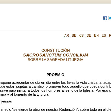
[
AR
-
BE
-
CS
-
DE
-
EN
-
ES
-
CONSTITUCIÓN
SACROSANCTUM CONCILIUM
SOBRE LA SAGRADA LITURGIA
PROEMIO
ropone acrecentar de día en día entre los fieles la vida cristiana, ad
 que están sujetas a cambio, promover todo aquello que pueda contrib
 sirve para invitar a todos los hombres al seno de la Iglesia. Por eso
rma y al fomento de la Liturgia.
 Iglesia
yo medio "se ejerce la obra de nuestra Redención", sobre todo en el divi