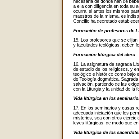
necesaria de donde han de beber 
a ella con diligencia en toda s
ocurra, si antes los mismos pasto
maestros de la misma, es indispe
Concilio ha decretado establecer
Formación de profesores de Li
15. Los profesores que se elijan
y facultades teológicas, deben f
Formación litúrgica del clero
16. La asignatura de sagrada Li
de estudio de los religiosos, y e
teológico e histórico como bajo e
de Teología dogmática, Sagrada Es
salvación, partiendo de las exig
con la Liturgia y la unidad de la
Vida litúrgica en los seminario
17. En los seminarios y casas rel
adecuada iniciación que les perm
misterios, sea con otros ejercic
leyes litúrgicas, de modo que en l
Vida litúrgica de los sacerdote