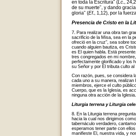
en toda la Escritura" (
Lc
., 24,
de su muerte", y dando gracia
gloria" (
Ef
., 1,12), por la fuer
Presencia de Cristo en la Li
7. Para realizar una obra tan gra
sacrificio de la Misa, sea en la
ofreció en la cruz", sea sobre t
cuando alguien bautiza, es Crist
es El quien habla. Está presente
tres congregados en mi nombre, a
perfectamente glorificado y los
su Señor y por El tributa culto a
Con razón, pues, se considera la 
cada uno a su manera, realizan l
miembros, ejerce el culto públic
Cuerpo, que es la Iglesia, es ac
ninguna otra acción de la Iglesia.
Liturgia terrena y Liturgia cele
8. En la Liturgia terrena pregun
hacia la cual nos dirigimos como
tabernáculo verdadero, cantamos 
esperamos tener parte con ellos
manifieste El, nuestra vida, y n