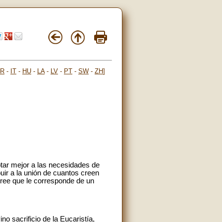
FR
-
IT
-
HU
-
LA
-
LV
-
PT
-
SW
-
ZH
]
aptar mejor a las necesidades de
uir a la unión de cuantos creen
 cree que le corresponde de un
no sacrificio de la Eucaristía,