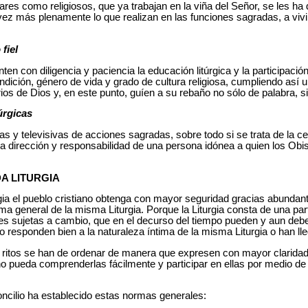
lares como religiosos, que ya trabajan en la viña del Señor, se les h
 más plenamente lo que realizan en las funciones sagradas, a vivir 
fiel
n con diligencia y paciencia la educación litúrgica y la participación 
dición, género de vida y grado de cultura religiosa, cumpliendo así u
rios de Dios y, en este punto, guíen a su rebaño no sólo de palabra, 
úrgicas
as y televisivas de acciones sagradas, sobre todo si se trata de la c
la dirección y responsabilidad de una persona idónea a quien los Ob
DA LITURGIA
gia el pueblo cristiano obtenga con mayor seguridad gracias abundan
rma general de la misma Liturgia. Porque la Liturgia consta de una par
rtes sujetas a cambio, que en el decurso del tiempo pueden y aun deben
o responden bien a la naturaleza íntima de la misma Liturgia o han l
os ritos se han de ordenar de manera que expresen con mayor claridad
iano pueda comprenderlas fácilmente y participar en ellas por medio de
oncilio ha establecido estas normas generales: