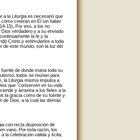
r a la Liturgia es necesario que
O cómo creerán en El sin haber
,14-15). Por eso, a los no
o Dios verdadero y a su enviado
continuamente la fe y la
dó Cristo y estimularlos a toda
er de este mundo, son la luz del
 la fuente de donde mana toda su
bautismo, todos se reúnan para
e, la Liturgia misma impulsa a
Dios que "conserven en su vida
iende y arrastra a los fieles a la
ros la gracia como de su fuente y
ón de Dios, a la cual las demás
gia con recta disposición de
en vano. Por esta razón, los
 la celebración válida y lícita,