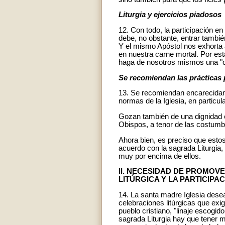
Liturgia y ejercicios piadosos
12. Con todo, la participación en
debe, no obstante, entrar tambié
Y el mismo Apóstol nos exhorta a
en nuestra carne mortal. Por esta
haga de nosotros mismos una "o
Se recomiendan las prácticas
13. Se recomiendan encarecidamen
normas de la Iglesia, en particu
Gozan también de una dignidad es
Obispos, a tenor de las costumb
Ahora bien, es preciso que esto
acuerdo con la sagrada Liturgia, 
muy por encima de ellos.
II. NECESIDAD DE PROMOV
LITÚRGICA Y LA PARTICIPAC
14. La santa madre Iglesia desea 
celebraciones litúrgicas que exig
pueblo cristiano, "linaje escogid
sagrada Liturgia hay que tener m