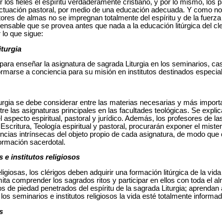
los fieles el espíritu verdaderamente cristiano, y por lo mismo, los
u actuación pastoral, por medio de una educación adecuada. Y como n
res de almas no se impregnan totalmente del espíritu y de la fuerza d
nsable que se provea antes que nada a la educación litúrgica del cle
 lo que sigue:
turgia
 para enseñar la asignatura de sagrada Liturgia en los seminarios, cas
ormarse a conciencia para su misión en institutos destinados especial
turgia se debe considerar entre las materias necesarias y más impor
ntre las asignaturas principales en las facultades teológicas. Se explic
l aspecto espiritual, pastoral y jurídico. Además, los profesores de l
critura, Teología espiritual y pastoral, procurarán exponer el misterio
encias intrínsecas del objeto propio de cada asignatura, de modo que
 formación sacerdotal.
s e institutos religiosos
igiosas, los clérigos deben adquirir una formación litúrgica de la vida
ita comprender los sagrados ritos y participar en ellos con toda el 
ios de piedad penetrados del espíritu de la sagrada Liturgia; aprenda
os seminarios e institutos religiosos la vida esté totalmente informada
s