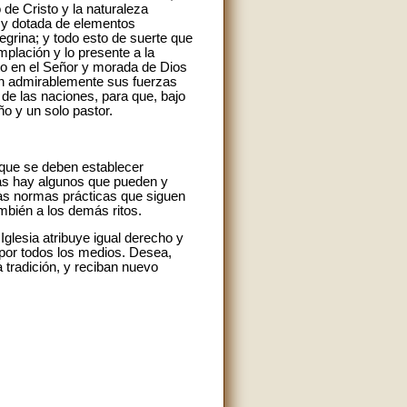
 de Cristo y la naturaleza
le y dotada de elementos
egrina; y todo esto de suerte que
emplación y lo presente a la
nto en el Señor y morada de Dios
bién admirablemente sus fuerzas
 de las naciones, para que, bajo
o y un solo pastor.
y que se deben establecer
mas hay algunos que pueden y
las normas prácticas que siguen
mbién a los demás ritos.
Iglesia atribuye igual derecho y
 por todos los medios. Desea,
 tradición, y reciban nuevo