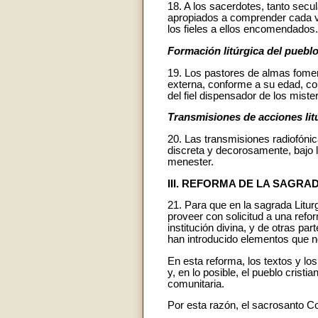
18. A los sacerdotes, tanto secu
apropiados a comprender cada vez
los fieles a ellos encomendados.
Formación litúrgica del pueblo 
19. Los pastores de almas fomente
externa, conforme a su edad, con
del fiel dispensador de los miste
Transmisiones de acciones lit
20. Las transmisiones radiofónic
discreta y decorosamente, bajo 
menester.
III. REFORMA DE LA SAGRA
21. Para que en la sagrada Litur
proveer con solicitud a una refo
institución divina, y de otras pa
han introducido elementos que n
En esta reforma, los textos y l
y, en lo posible, el pueblo crist
comunitaria.
Por esta razón, el sacrosanto C