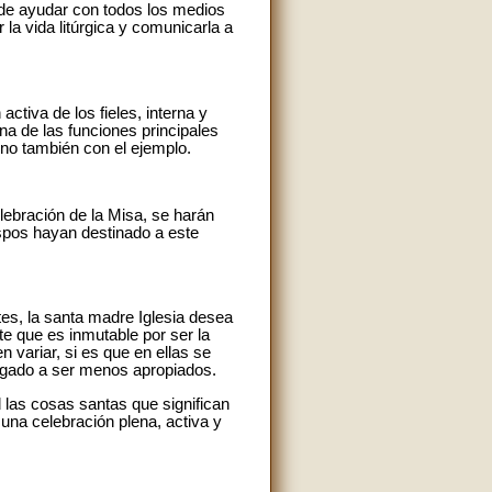
a de ayudar con todos los medios
la vida litúrgica y comunicarla a
activa de los fieles, interna y
na de las funciones principales
sino también con el ejemplo.
elebración de la Misa, se harán
ispos hayan destinado a este
tes, la santa madre Iglesia desea
te que es inmutable por ser la
 variar, si es que en ellas se
legado a ser menos apropiados.
 las cosas santas que significan
 una celebración plena, activa y