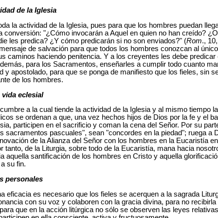
idad de la Iglesia
oda la actividad de la Iglesia, pues para que los hombres puedan llega
 la conversión: "¿Cómo invocarán a Aquel en quien no han creído? ¿
die les predica? ¿Y cómo predicarán si no son enviados?" (
Rom
., 10
l mensaje de salvación para que todos los hombres conozcan al únic
us caminos haciendo penitencia. Y a los creyentes les debe predicar 
 además, para los Sacramentos, enseñarles a cumplir todo cuanto man
d y apostolado, para que se ponga de manifiesto que los fieles, sin s
ante de los hombres.
 vida eclesial
a cumbre a la cual tiende la actividad de la Iglesia y al mismo tiempo
licos se ordenan a que, una vez hechos hijos de Dios por la fe y el 
sia, participen en el sacrificio y coman la cena del Señor. Por su part
 los sacramentos pascuales", sean "concordes en la piedad"; ruega a 
 renovación de la Alianza del Señor con los hombres en la Eucaristía enc
r tanto, de la Liturgia, sobre todo de la Eucaristía, mana hacia nosot
a aquella santificación de los hombres en Cristo y aquella glorificaci
a su fin.
es personales
a eficacia es necesario que los fieles se acerquen a la sagrada Litur
ncia con su voz y colaboren con la gracia divina, para no recibirla 
ara que en la acción litúrgica no sólo se observen las leyes relativas a
participen en ella consciente, activa y fructuosamente.