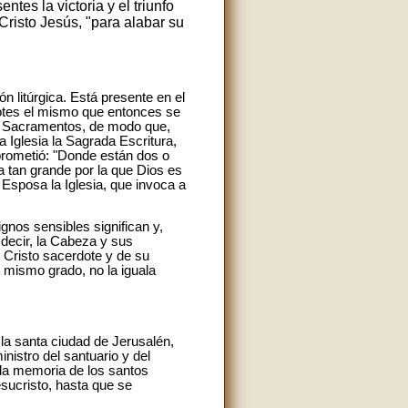
ntes la victoria y el triunfo
 Cristo Jesús, "para alabar su
n litúrgica. Está presente en el
rdotes el mismo que entonces se
los Sacramentos, de modo que,
 Iglesia la Sagrada Escritura,
 prometió: "Donde están dos o
a tan grande por la que Dios es
Esposa la Iglesia, que invoca a
ignos sensibles significan y,
 decir, la Cabeza y sus
e Cristo sacerdote y de su
l mismo grado, no la iguala
 la santa ciudad de Jerusalén,
nistro del santuario y del
 la memoria de los santos
sucristo, hasta que se