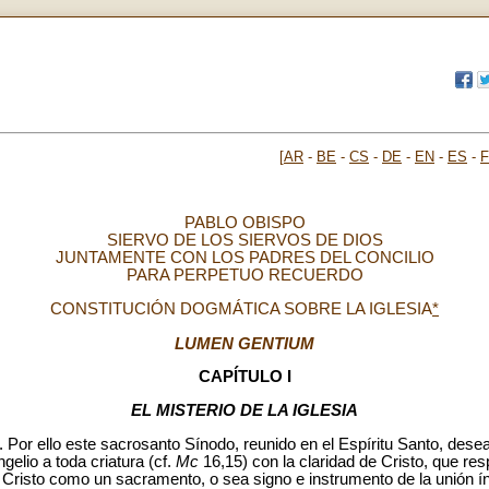
[
AR
-
BE
-
CS
-
DE
-
EN
-
ES
-
PABLO OBISPO
SIERVO DE LOS SIERVOS DE DIOS
JUNTAMENTE CON LOS PADRES DEL CONCILIO
PARA PERPETUO RECUERDO
CONSTITUCIÓN DOGMÁTICA SOBRE LA IGLESIA
*
LUMEN GENTIUM
CAPÍTULO I
EL MISTERIO DE LA IGLESIA
s. Por ello este sacrosanto Sínodo, reunido en el Espíritu Santo, des
elio a toda criatura (cf.
Mc
16,15) con la claridad de Cristo, que res
en Cristo como un sacramento, o sea signo e instrumento de la unión í