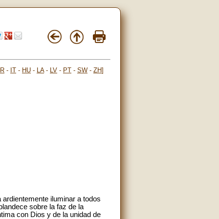
FR
-
IT
-
HU
-
LA
-
LV
-
PT
-
SW
-
ZH
]
ea ardientemente iluminar a todos
plandece sobre la faz de la
ntima con Dios y de la unidad de