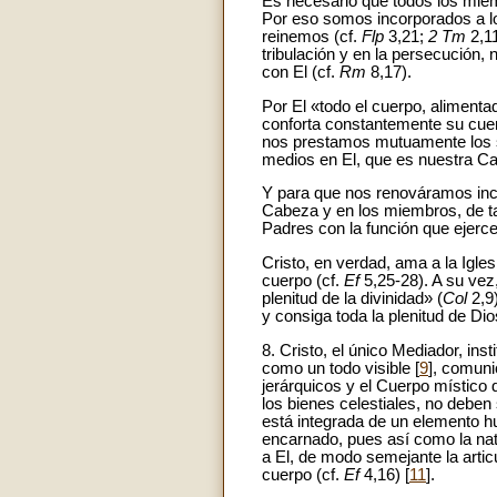
Es necesario que todos los miem
Por eso somos incorporados a lo
reinemos (cf.
Flp
3,21;
2 Tm
2,1
tribulación y en la persecución,
con El (cf.
Rm
8,17).
Por El «todo el cuerpo, alimenta
conforta constantemente su cuerpo
nos prestamos mutuamente los se
medios en El, que es nuestra C
Y para que nos renováramos inc
Cabeza y en los miembros, de ta
Padres con la función que ejerce
Cristo, en verdad, ama a la Igl
cuerpo (cf.
Ef
5,25-28). A su vez
plenitud de la divinidad» (
Col
2,9)
y consiga toda la plenitud de Dio
8. Cristo, el único Mediador, ins
como un todo visible [
9
], comuni
jerárquicos y el Cuerpo místico d
los bienes celestiales, no debe
está integrada de un elemento hu
encarnado, pues así como la nat
a El, de modo semejante la articu
cuerpo (cf.
Ef
4,16) [
11
].