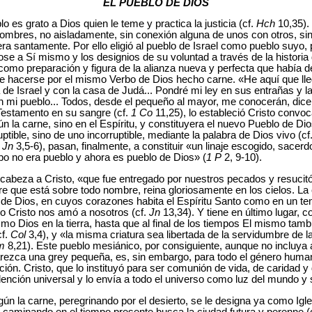
EL PUEBLO DE DIOS
o es grato a Dios quien le teme y practica la justicia (cf.
Hch
10,35).
s hombres, no aisladamente, sin conexión alguna de unos con otros, s
era santamente. Por ello eligió al pueblo de Israel como pueblo suyo, 
se a Sí mismo y los designios de su voluntad a través de la historia 
como preparación y figura de la alianza nueva y perfecta que había de
e hacerse por el mismo Verbo de Dios hecho carne. «He aquí que llega
de Israel y con la casa de Judá... Pondré mi ley en sus entrañas y l
án mi pueblo... Todos, desde el pequeño al mayor, me conocerán, dice
Testamento en su sangre (cf.
1 Co
11,25), lo estableció Cristo convo
ún la carne, sino en el Espíritu, y constituyera el nuevo Pueblo de D
tible, sino de uno incorruptible, mediante la palabra de Dios vivo (cf
.
Jn
3,5-6), pasan, finalmente, a constituir «un linaje escogido, sacerd
mpo no era pueblo y ahora es pueblo de Dios» (
1 P
2, 9-10).
 cabeza a Cristo, «que fue entregado por nuestros pecados y resucitó
e que está sobre todo nombre, reina gloriosamente en los cielos. La 
jos de Dios, en cuyos corazones habita el Espíritu Santo como en un te
 Cristo nos amó a nosotros (cf.
Jn
13,34). Y tiene en último lugar, c
smo Dios en la tierra, hasta que al final de los tiempos El mismo ta
cf.
Col
3,4), y «la misma criatura sea libertada de la servidumbre de la
m
8,21). Este pueblo mesiánico, por consiguiente, aunque no incluya
arezca una grey pequeña, es, sin embargo, para todo el género hum
ión. Cristo, que lo instituyó para ser comunión de vida, de caridad y
nción universal y lo envía a todo el universo como luz del mundo y sa
gún la carne, peregrinando por el desierto, se le designa ya como Igle
ue caminando en el tiempo presente busca la ciudad futura y perenne (