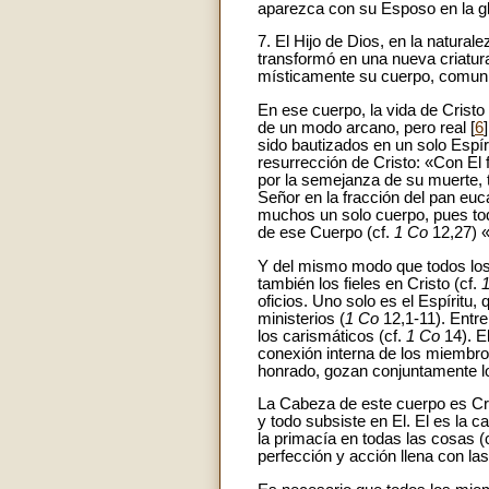
aparezca con su Esposo en la gl
7. El Hijo de Dios, en la natura
transformó en una nueva criatura
místicamente su cuerpo, comuni
En ese cuerpo, la vida de Cristo
de un modo arcano, pero real [
6
sido bautizados en un solo Espíri
resurrección de Cristo: «Con El 
por la semejanza de su muerte, 
Señor en la fracción del pan eu
muchos un solo cuerpo, pues to
de ese Cuerpo (cf.
1 Co
12,27) «
Y del mismo modo que todos los
también los fieles en Cristo (cf.
oficios. Uno solo es el Espíritu,
ministerios (
1 Co
12,1-11). Entre
los carismáticos (cf.
1 Co
14). El
conexión interna de los miembro
honrado, gozan conjuntamente 
La Cabeza de este cuerpo es Cris
y todo subsiste en El. El es la c
la primacía en todas las cosas (
perfección y acción llena con las