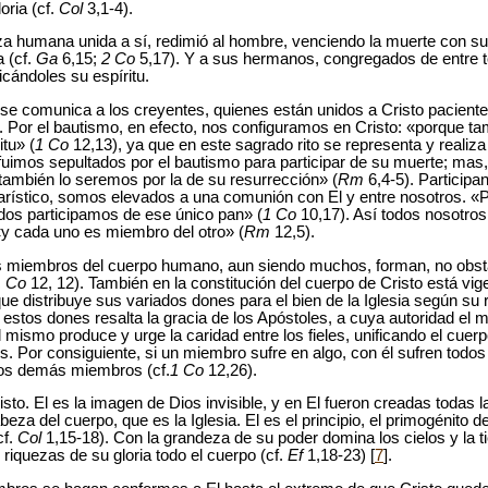
oria (cf.
Col
3,1-4).
leza humana unida a sí, redimió al hombre, venciendo la muerte con su
 (cf.
Ga
6,15;
2 Co
5,17). Y a sus hermanos, congregados de entre to
cándoles su espíritu.
 se comunica a los creyentes, quienes están unidos a Cristo paciente
]. Por el bautismo, en efecto, nos configuramos en Cristo: «porque 
tu» (
1 Co
12,13), ya que en este sagrado rito se representa y realiza
fuimos sepultados por el bautismo para participar de su muerte; mas,
también lo seremos por la de su resurrección» (
Rm
6,4-5). Participa
carístico, somos elevados a una comunión con El y entre nosotros. 
dos participamos de ese único pan» (
1 Co
10,17). Así todos nosotro
y cada uno es miembro del otro» (
Rm
12,5).
 miembros del cuerpo humano, aun siendo muchos, forman, no obstan
1 Co
12, 12). También en la constitución del cuerpo de Cristo está vi
 que distribuye sus variados dones para el bien de la Iglesia según su 
 estos dones resalta la gracia de los Apóstoles, a cuya autoridad el 
 mismo produce y urge la caridad entre los fieles, unificando el cuerp
s. Por consiguiente, si un miembro sufre en algo, con él sufren todo
los demás miembros (cf.
1 Co
12,26).
to. El es la imagen de Dios invisible, y en El fueron creadas todas l
abeza del cuerpo, que es la Iglesia. El es el principio, el primogénito
cf.
Col
1,15-18). Con la grandeza de su poder domina los cielos y la t
 riquezas de su gloria todo el cuerpo (cf.
Ef
1,18-23) [
7
].