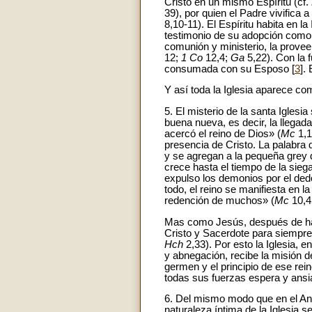
Cristo en un mismo Espíritu (cf.
39), por quien el Padre vivifica
8,10-11). El Espíritu habita en l
testimonio de su adopción como 
comunión y ministerio, la provee
12;
1 Co
12,4;
Ga
5,22). Con la 
consumada con su Esposo [
3
].
Y así toda la Iglesia aparece com
5. El misterio de la santa Igles
buena nueva, es decir, la llegad
acercó el reino de Dios» (
Mc
1,1
presencia de Cristo. La palabra
y se agregan a la pequeña grey d
crece hasta el tiempo de la siega
expulso los demonios por el dedo
todo, el reino se manifiesta en l
redención de muchos» (
Mc
10,4
Mas como Jesús, después de habe
Cristo y Sacerdote para siempre
Hch
2,33). Por esto la Iglesia,
y abnegación, recibe la misión de
germen y el principio de ese re
todas sus fuerzas espera y ansia
6. Del mismo modo que en el Ant
naturaleza íntima de la Iglesia 