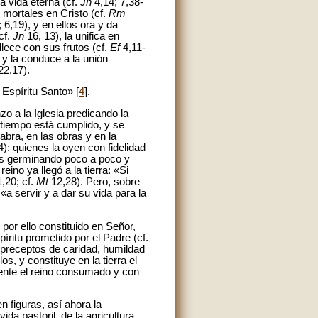
la vida eterna (cf.
Jn
4,14; 7,38-
 mortales en Cristo (cf.
Rm
 6,19), y en ellos ora y da
cf.
Jn
16, 13), la unifica en
lece con sus frutos (cf.
Ef
4,11-
 y la conduce a la unión
2,17).
 Espíritu Santo» [
4
].
o a la Iglesia predicando la
l tiempo está cumplido, y se
labra, en las obras y en la
): quienes la oyen con fidelidad
ués germinando poco a poco y
ino ya llegó a la tierra: «Si
,20; cf.
Mt
12,28). Pero, sobre
«a servir y a dar su vida para la
or ello constituido en Señor,
íritu prometido por el Padre (cf.
 preceptos de caridad, humildad
s, y constituye en la tierra el
mente el reino consumado y con
 figuras, así ahora la
a pastoril, de la agricultura,