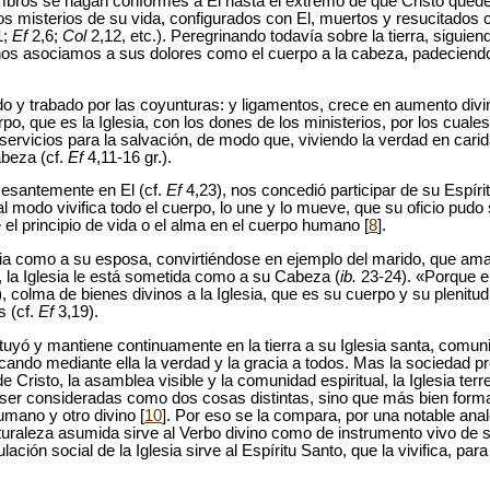
bros se hagan conformes a El hasta el extremo de que Cristo quede
s misterios de su vida, configurados con El, muertos y resucitados c
1;
Ef
2,6;
Col
2,12, etc.). Peregrinando todavía sobre la tierra, siguie
 nos asociamos a sus dolores como el cuerpo a la cabeza, padeciendo 
do y trabado por las coyunturas: y ligamentos, crece en aumento divi
, que es la Iglesia, con los dones de los ministerios, por los cuales,
rvicios para la salvación, de modo que, viviendo la verdad en cari
abeza (cf.
Ef
4,11-16 gr.).
esantemente en El (cf.
Ef
4,23), nos concedió participar de su Espírit
l modo vivifica todo el cuerpo, lo une y lo mueve, que su oficio pud
 el principio de vida o el alma en el cuerpo humano [
8
].
esia como a su esposa, convirtiéndose en ejemplo del marido, que a
, la Iglesia le está sometida como a su Cabeza (
ib.
23-24). «Porque en
, colma de bienes divinos a la Iglesia, que es su cuerpo y su plenitud
s (cf.
Ef
3,19).
tituyó y mantiene continuamente en la tierra a su Iglesia santa, comu
cando mediante ella la verdad y la gracia a todos. Mas la sociedad p
e Cristo, la asamblea visible y la comunidad espiritual, la Iglesia terr
n ser consideradas como dos cosas distintas, sino que más bien form
mano y otro divino [
10
]. Por eso se la compara, por una notable anal
uraleza asumida sirve al Verbo divino como de instrumento vivo de s
lación social de la Iglesia sirve al Espíritu Santo, que la vivifica, pa