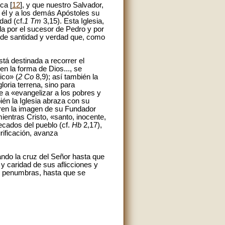
ca [
12
], y que nuestro Salvador,
 él y a los demás Apóstoles su
dad (cf.
1 Tm
3,15). Esta Iglesia,
da por el sucesor de Pedro y por
 de santidad y verdad que, como
tá destinada a recorrer el
n la forma de Dios..., se
ico» (
2 Co
8,9); así también la
loria terrena, sino para
e a «evangelizar a los pobres y
ién la Iglesia abraza con su
fren la imagen de su Fundador
ientras Cristo, «santo, inocente,
ecados del pueblo (cf.
Hb
2,17),
rificación, avanza
ando la cruz del Señor hasta que
 y caridad de sus aflicciones y
re penumbras, hasta que se