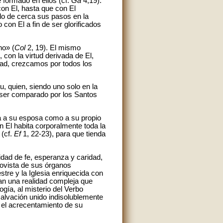
 formado en ellos (cf.
Ga
4,19).
on El, hasta que con El
ndo de cerca sus pasos en la
con El a fin de ser glorificados
no» (
Col
2, 19). El mismo
 con la virtud derivada de El,
dad, crezcamos por todos los
u, quien, siendo uno solo en la
o ser comparado por los Santos
ma a su esposa como a su propio
 El habita corporalmente toda la
 (cf.
Ef
1, 22-23), para que tienda
nidad de fe, esperanza y caridad,
rovista de sus órganos
estre y la Iglesia enriquecida con
an una realidad compleja que
ogía, al misterio del Verbo
alvación unido indisolublemente
ra el acrecentamiento de su