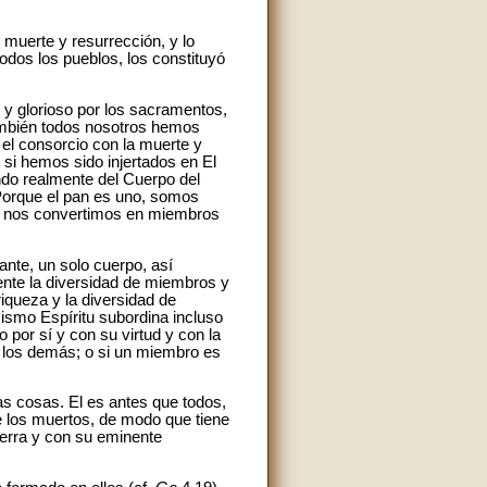
 muerte y resurrección, y lo
dos los pueblos, los constituyó
 y glorioso por los sacramentos,
también todos nosotros hemos
 el consorcio con la muerte y
 si hemos sido injertados en El
ndo realmente del Cuerpo del
«Porque el pan es uno, somos
s nos convertimos en miembros
te, un solo cuerpo, así
gente la diversidad de miembros y
riqueza y la diversidad de
mismo Espíritu subordina incluso
o por sí y con su virtud y con la
s los demás; o si un miembro es
as cosas. El es antes que todos,
 de los muertos, de modo que tiene
ierra y con su eminente