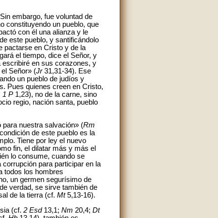
 Sin embargo, fue voluntad de
ino constituyendo un pueblo, que
pactó con él una alianza y le
de este pueblo, y santificándolo
 pactarse en Cristo y de la
rá el tiempo, dice el Señor, y
a escribiré en sus corazones, y
 el Señor» (
Jr
31,31-34). Ese
cando un pueblo de judíos y
ios. Pues quienes creen en Cristo,
.
1 P
1,23), no de la carne, sino
ocio regio, nación santa, pueblo
 para nuestra salvación» (
Rm
condición de este pueblo es la
mplo. Tiene por ley el nuevo
omo fin, el dilatar más y más el
mbién lo consume, cuando se
 corrupción para participar en la
 a todos los hombres
ano, un germen segurísimo de
 de verdad, se sirve también de
l de la tierra (cf.
Mt
5,13-16).
sia (cf.
2 Esd
13,1;
Nm
20,4;
Dt
cf.
Hb
13,14), también es