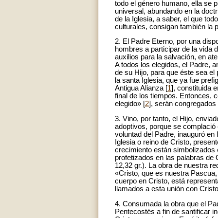
todo el género humano, ella se p
universal, abundando en la doct
de la Iglesia, a saber, el que t
culturales, consigan también la 
2. El Padre Eterno, por una dispo
hombres a participar de la vida 
auxilios para la salvación, en at
A todos los elegidos, el Padre, 
de su Hijo, para que éste sea e
la santa Iglesia, que ya fue pref
Antigua Alianza [
1
], constituida 
final de los tiempos. Entonces, 
elegido» [
2
], serán congregados 
3. Vino, por tanto, el Hijo, envi
adoptivos, porque se complació e
voluntad del Padre, inauguró en l
Iglesia o reino de Cristo, prese
crecimiento están simbolizados e
profetizados en las palabras de C
12,32 gr.). La obra de nuestra re
«Cristo, que es nuestra Pascua,
cuerpo en Cristo, está represent
llamados a esta unión con Crist
4. Consumada la obra que el Padr
Pentecostés a fin de santificar 