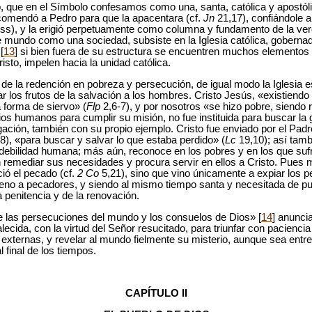
to, que en el Símbolo confesamos como una, santa, católica y apostóli
comendó a Pedro para que la apacentara (cf.
Jn
21,17), confiándole a
ss), y la erigió perpetuamente como columna y fundamento de la ver
e mundo como una sociedad, subsiste en la Iglesia católica, goberna
[
13
] si bien fuera de su estructura se encuentren muchos elementos
risto, impelen hacia la unidad católica.
 de la redención en pobreza y persecución, de igual modo la Iglesia es
los frutos de la salvación a los hombres. Cristo Jesús, «existiendo e
 forma de siervo» (
Flp
2,6-7), y por nosotros «se hizo pobre, siendo r
os humanos para cumplir su misión, no fue instituida para buscar la g
ación, también con su propio ejemplo. Cristo fue enviado por el Padr
8), «para buscar y salvar lo que estaba perdido» (
Lc
19,10); así tamb
la debilidad humana; más aún, reconoce en los pobres y en los que su
 remediar sus necesidades y procura servir en ellos a Cristo. Pues m
ió el pecado (cf.
2 Co
5,21), sino que vino únicamente a expiar los p
 seno a pecadores, y siendo al mismo tiempo santa y necesitada de pu
 penitencia y de la renovación.
re las persecuciones del mundo y los consuelos de Dios» [
14
] anunci
alecida, con la virtud del Señor resucitado, para triunfar con paciencia
o externas, y revelar al mundo fielmente su misterio, aunque sea ent
l final de los tiempos.
CAPÍTULO II