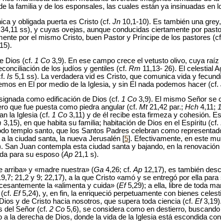
e la familia y de los esponsales, las cuales están ya insinuadas en lo
nica y obligada puerta es Cristo (cf.
Jn
10,1-10). Es también una grey,
34,11 ss), y cuyas ovejas, aunque conducidas ciertamente por past
ente por el mismo Cristo, buen Pastor y Príncipe de los pastores (c
15).
e Dios (cf.
1 Co
3,9). En ese campo crece el vetusto olivo, cuya raíz 
reconciliación de los judíos y gentiles (cf.
Rm
11,13- 26). El celestial A
cf.
Is
5,1 ss). La verdadera vid es Cristo, que comunica vida y fecund
os en El por medio de la Iglesia, y sin El nada podemos hacer (cf.
esignada como edificación de Dios (cf.
1 Co
3,9). El mismo Señor se 
ero que fue puesta como piedra angular (cf.
Mt
21,42 par.;
Hch
4,11;
n la Iglesia (cf.
1 Co
3,11) y de él recibe esta firmeza y cohesión. Es
m
3,15), en que habita su familia; habitación de Dios en el Espíritu (cf.
odo templo santo, que los Santos Padres celebran como representado 
a a la ciudad santa, la nueva Jerusalén [
5
]. Efectivamente, en este m
. San Juan contempla esta ciudad santa y bajando, en la renovación 
da para su esposo (
Ap
21,1 s).
e arriba» y «madre nuestra» (
Ga
4,26; cf.
Ap
12,17), es también des
9,7; 21,2 y 9; 22,17), a la que Cristo «amó y se entregó por ella para s
ncesantemente la «alimenta y cuida» (
Ef
5,29); a ella, libre de toda ma
 (cf.
Ef
5,24), y, en fin, la enriqueció perpetuamente con bienes celest
ios y de Cristo hacia nosotros, que supera toda ciencia (cf.
Ef
3,19)
os del Señor (cf.
2 Co
5,6), se considera como en destierro, buscando
o a la derecha de Dios, donde la vida de la Iglesia está escondida co