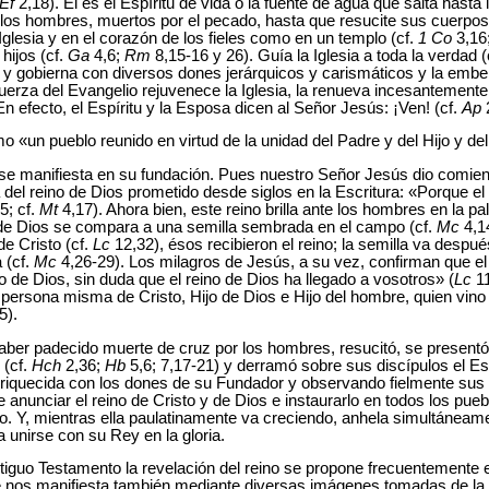
Ef
2,18). El es el Espíritu de vida o la fuente de agua que salta hasta 
 a los hombres, muertos por el pecado, hasta que resucite sus cuerpos
a Iglesia y en el corazón de los fieles como en un templo (cf.
1 Co
3,16;
hijos (cf.
Ga
4,6;
Rm
8,15-16 y 26). Guía la Iglesia a toda la verdad (
 y gobierna con diversos dones jerárquicos y carismáticos y la embel
fuerza del Evangelio rejuvenece la Iglesia, la renueva incesantemente
 En efecto, el Espíritu y la Esposa dicen al Señor Jesús: ¡Ven! (cf.
Ap
2
o «un pueblo reunido en virtud de la unidad del Padre y del Hijo y del
ia se manifiesta en su fundación. Pues nuestro Señor Jesús dio comienz
a del reino de Dios prometido desde siglos en la Escritura: «Porque e
5; cf.
Mt
4,17). Ahora bien, este reino brilla ante los hombres en la pa
 de Dios se compara a una semilla sembrada en el campo (cf.
Mc
4,14
e Cristo (cf.
Lc
12,32), ésos recibieron el reino; la semilla va desp
 (cf.
Mc
4,26-29). Los milagros de Jesús, a su vez, confirman que el re
 de Dios, sin duda que el reino de Dios ha llegado a vosotros» (
Lc
11
a persona misma de Cristo, Hijo de Dios e Hijo del hombre, quien vino 
5).
r padecido muerte de cruz por los hombres, resucitó, se presentó p
 (cf.
Hch
2,36;
Hb
5,6; 7,17-21) y derramó sobre sus discípulos el Esp
 enriquecida con los dones de su Fundador y observando fielmente sus
 anunciar el reino de Cristo y de Dios e instaurarlo en todos los pueblo
ino. Y, mientras ella paulatinamente va creciendo, anhela simultánea
 unirse con su Rey en la gloria.
iguo Testamento la revelación del reino se propone frecuentemente en
se nos manifiesta también mediante diversas imágenes tomadas de la vid