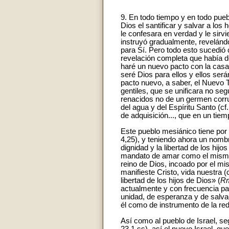
9. En todo tiempo y en todo puebl
Dios el santificar y salvar a lo
le confesara en verdad y le sirvi
instruyó gradualmente, revelándo
para Sí. Pero todo esto sucedió 
revelación completa que había d
haré un nuevo pacto con la casa 
seré Dios para ellos y ellos ser
pacto nuevo, a saber, el Nuevo 
gentiles, que se unificara no seg
renacidos no de un germen corrup
del agua y del Espíritu Santo (cf
de adquisición..., que en un tie
Este pueblo mesiánico tiene por
4,25), y teniendo ahora un nombr
dignidad y la libertad de los hi
mandato de amar como el mismo
reino de Dios, incoado por el mi
manifieste Cristo, vida nuestra (
libertad de los hijos de Dios» (
R
actualmente y con frecuencia p
unidad, de esperanza y de salvac
él como de instrumento de la rede
Así como al pueblo de Israel, se
23,1 ss), así el nuevo Israel, q