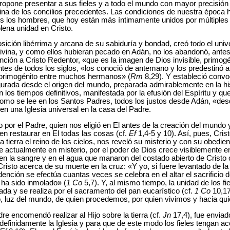
ropone presentar a sus fieles y a todo el mundo con mayor precisión
rina de los concilios precedentes. Las condiciones de nuestra época
odos los hombres, que hoy están más íntimamente unidos por múltiples
plena unidad en Cristo.
sición libérrima y arcana de su sabiduría y bondad, creó todo el univ
divina, y como ellos hubieran pecado en Adán, no los abandonó, antes
ención a Cristo Redentor, «que es la imagen de Dios invisible, primogé
antes de todos los siglos, «los conoció de antemano y los predestinó
l primogénito entre muchos hermanos» (
Rm
8,29). Y estableció convo
igurada desde el origen del mundo, preparada admirablemente en la hist
en los tiempos definitivos, manifestada por la efusión del Espíritu y 
como se lee en los Santos Padres, todos los justos desde Adán, «desde
en una Iglesia universal en la casa del Padre.
ado por el Padre, quien nos eligió en El antes de la creación del mundo 
n restaurar en El todas las cosas (cf.
Ef
1,4-5 y 10). Así, pues, Cris
a tierra el reino de los cielos, nos reveló su misterio y con su obedien
nte actualmente en misterio, por el poder de Dios crece visiblemente
n la sangre y en el agua que manaron del costado abierto de Cristo c
risto acerca de su muerte en la cruz: «Y yo, si fuere levantado de la t
dención se efectúa cuantas veces se celebra en el altar el sacrificio d
 ha sido inmolado» (
1 Co
5,7). Y, al mismo tiempo, la unidad de los fi
ada y se realiza por el sacramento del pan eucarístico (cf.
1 Co
10,17
o, luz del mundo, de quien procedemos, por quien vivimos y hacia q
e encomendó realizar al Hijo sobre la tierra (cf.
Jn
17,4), fue enviado
indefinidamente la Iglesia y para que de este modo los fieles tengan 