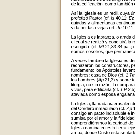
de la edificación, como también d
Así la Iglesia es un redil, cuya ú
profetizó Pastor (cf.
Is
40,11;
Ez
guiadas y alimentadas continuam
vida por las ovejas (cf.
Jn
10,11-
La Iglesia es labranza, o arada d
el cual se realizó y concluirá la 
escogida (cf.
Mt
21,33-34 par.; 
somos nosotros, que permanecem
A veces también la Iglesia es d
rechazaron los constructores, p
fundamento los Apóstoles levanta
nombres: casa de Dios (cf.
1 T
los hombres (
Ap
21,3) y sobre t
liturgia, no sin razón, la compar
vivas, para edificarla (cf.
1 P
2,5)
ataviada como esposa engalana
La Iglesia, llamada «Jerusalén d
del Cordero inmaculado (cf.
Ap
1
consigo en pacto indisoluble e i
sumisa por el amor y la fidelidad
comprendiéramos la caridad de D
Iglesia camina en esta tierra lej
arriba, donde Cristo está sentad