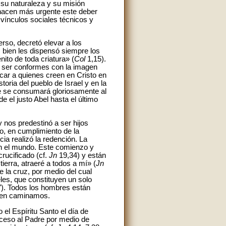
 su naturaleza y su misión
 hacen más urgente este deber
 vínculos sociales técnicos y
erso, decretó elevar a los
 bien les dispensó siempre los
nito de toda criatura» (
Col
1,15).
 a ser conformes con la imagen
car a quienes creen en Cristo en
oria del pueblo de Israel y en la
que se consumará gloriosamente al
 el justo Abel hasta el último
y nos predestinó a ser hijos
to, en cumplimiento de la
cia realizó la redención. La
 en el mundo. Este comienzo y
rucificado (cf.
Jn
19,34) y están
ierra, atraeré a todos a mí» (
Jn
e la cruz, por medio del cual
eles, que constituyen un solo
). Todos los hombres están
uien caminamos.
 el Espíritu Santo el día de
acceso al Padre por medio de