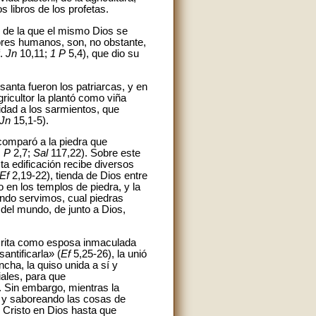
s libros de los profetas.
 de la que el mismo Dios se
ores humanos, son, no obstante,
f.
Jn
10,11;
1 P
5,4), que dio su
santa fueron los patriarcas, y en
gricultor la plantó como viña
idad a los sarmientos, que
Jn
15,1-5).
comparó a la piedra que
1 P
2,7;
Sal
117,22). Sobre este
ta edificación recibe diversos
Ef
2,19-22), tienda de Dios entre
en los templos de piedra, y la
undo servimos, cual piedras
del mundo, de junto a Dios,
crita como esposa inmaculada
antificarla» (
Ef
5,25-26), la unió
ncha, la quiso unida a sí y
iales, para que
. Sin embargo, mientras la
 y saboreando las cosas de
n Cristo en Dios hasta que