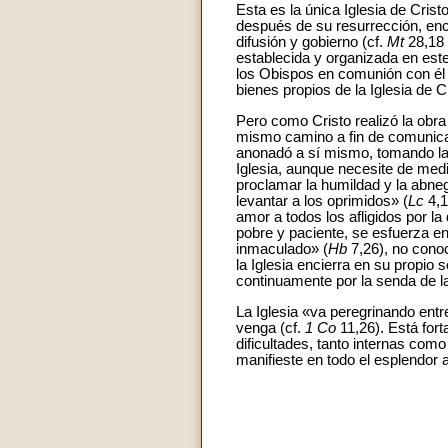
Esta es la única Iglesia de Cris
después de su resurrección, en
difusión y gobierno (cf.
Mt
28,18 
establecida y organizada en est
los Obispos en comunión con él 
bienes propios de la Iglesia de C
Pero como Cristo realizó la obra
mismo camino a fin de comunicar 
anonadó a sí mismo, tomando la
Iglesia, aunque necesite de medi
proclamar la humildad y la abneg
levantar a los oprimidos» (
Lc
4,1
amor a todos los afligidos por 
pobre y paciente, se esfuerza en
inmaculado» (
Hb
7,26), no conoc
la Iglesia encierra en su propio
continuamente por la senda de la
La Iglesia «va peregrinando ent
venga (cf.
1 Co
11,26). Está fort
dificultades, tanto internas com
manifieste en todo el esplendor a