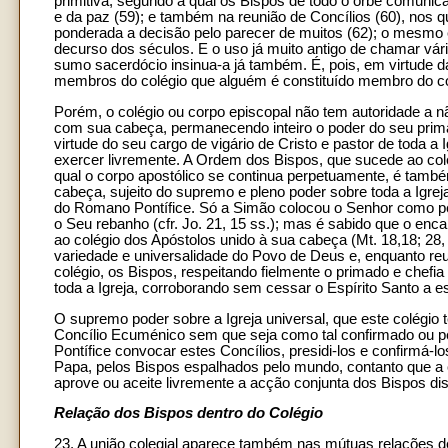
primitiva, segundo a qual os Bispos de todo o orbe comunic
e da paz (59); e também na reunião de Concílios (60), nos 
ponderada a decisão pelo parecer de muitos (62); o mesmo
decurso dos séculos. E o uso já muito antigo de chamar vári
sumo sacerdócio insinua-a já também. É, pois, em virtude 
membros do colégio que alguém é constituído membro do co
Porém, o colégio ou corpo episcopal não tem autoridade a 
com sua cabeça, permanecendo inteiro o poder do seu prima
virtude do seu cargo de vigário de Cristo e pastor de toda a
exercer livremente. A Ordem dos Bispos, que sucede ao colé
qual o corpo apostólico se continua perpetuamente, é tam
cabeça, sujeito do supremo e pleno poder sobre toda a Igre
do Romano Pontífice. Só a Simão colocou o Senhor como pedra 
o Seu rebanho (cfr. Jo. 21, 15 ss.); mas é sabido que o encar
ao colégio dos Apóstolos unido à sua cabeça (Mt. 18,18; 28,
variedade e universalidade do Povo de Deus e, enquanto reu
colégio, os Bispos, respeitando fielmente o primado e chefi
toda a Igreja, corroborando sem cessar o Espírito Santo a e
O supremo poder sobre a Igreja universal, que este colégi
Concílio Ecuménico sem que seja como tal confirmado ou p
Pontífice convocar estes Concílios, presidi-los e confirmá-
Papa, pelos Bispos espalhados pelo mundo, contanto que a
aprove ou aceite livremente a acção conjunta dos Bispos dis
Relação dos Bispos dentro do Colégio
23. A união colegial aparece também nas mútuas relações de