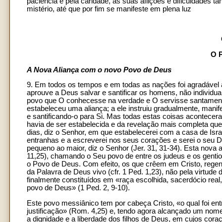
paciência e pela caridade, as suas aflições e dificuldades ta
mistério, até que por fim se manifeste em plena luz
O 
A Nova Aliança com o novo Povo de Deus
9. Em todos os tempos e em todas as nações foi agradável a
aprouve a Deus salvar e santificar os homens, não individua
povo que O conhecesse na verdade e O servisse santamente.
estabeleceu uma aliança; a ele instruiu gradualmente, manif
e santificando-o para Si. Mas todas estas coisas acontecer
havia de ser estabelecida e da revelação mais completa que s
dias, diz o Senhor, em que estabelecerei com a casa de Isra
entranhas e a escreverei nos seus corações e serei o seu 
pequeno ao maior, diz o Senhor (Jer. 31, 31-34). Esta nova al
11,25), chamando o Seu povo de entre os judeus e os gentio
o Povo de Deus. Com efeito, os que crêem em Cristo, regene
da Palavra de Deus vivo (cfr. 1 Ped. 1,23), não pela virtude d
finalmente constituídos em «raça escolhida, sacerdócio real
povo de Deus» (1 Ped. 2, 9-10).
Este povo messiânico tem por cabeça Cristo, «o qual foi en
justificação» (Rom. 4,25) e, tendo agora alcançado um nome
a dignidade e a liberdade dos filhos de Deus, em cujos cora