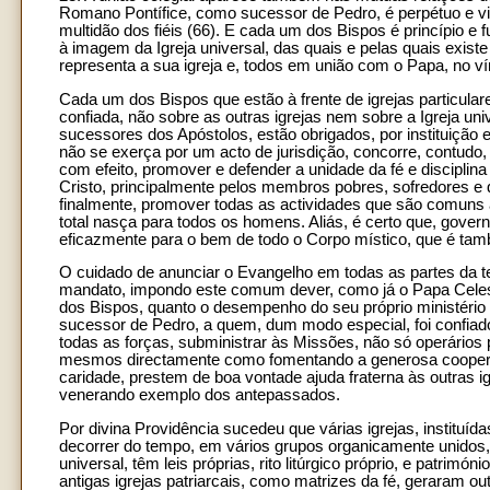
Romano Pontífice, como sucessor de Pedro, é perpétuo e v
multidão dos fiéis (66). E cada um dos Bispos é princípio e
à imagem da Igreja universal, das quais e pelas quais existe
representa a sua igreja e, todos em união com o Papa, no vín
Cada um dos Bispos que estão à frente de igrejas particul
confiada, não sobre as outras igrejas nem sobre a Igreja un
sucessores dos Apóstolos, estão obrigados, por instituição e 
não se exerça por um acto de jurisdição, concorre, contudo
com efeito, promover e defender a unidade da fé e disciplina
Cristo, principalmente pelos membros pobres, sofredores e 
finalmente, promover todas as actividades que são comuns a 
total nasça para todos os homens. Aliás, é certo que, gover
eficazmente para o bem de todo o Corpo místico, que é tamb
O cuidado de anunciar o Evangelho em todas as partes da te
mandato, impondo este comum dever, como já o Papa Celest
dos Bispos, quanto o desempenho do seu próprio ministério 
sucessor de Pedro, a quem, dum modo especial, foi confiado
todas as forças, subministrar às Missões, não só operários 
mesmos directamente como fomentando a generosa cooperaç
caridade, prestem de boa vontade ajuda fraterna às outras i
venerando exemplo dos antepassados.
Por divina Providência sucedeu que várias igrejas, instituí
decorrer do tempo, em vários grupos organicamente unidos, os
universal, têm leis próprias, rito litúrgico próprio, e patrimón
antigas igrejas patriarcais, como matrizes da fé, geraram 