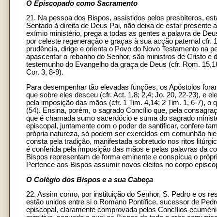
O Episcopado como Sacramento
21. Na pessoa dos Bispos, assistidos pelos presbíteros, est
Sentado à direita de Deus Pai, não deixa de estar presente 
exímio ministério, prega a todas as gentes a palavra de Deu
por celeste regeneração e graças à sua acção paternal cfr.
prudência, dirige e orienta o Povo do Novo Testamento na pe
apascentar o rebanho do Senhor, são ministros de Cristo e di
testemunho do Evangelho da graça de Deus (cfr. Rom. 15,16; A
Cor. 3, 8-9).
Para desempenhar tão elevadas funções, os Apóstolos foram
que sobre eles desceu (cfr. Act. 1,8; 2,4; Jo. 20, 22-23), 
pela imposição das mãos (cfr. 1 Tim. 4,14; 2 Tim. 1, 6-7), o
(54). Ensina, porém, o sagrado Concílio que, pela consagra
que é chamada sumo sacerdócio e suma do sagrado ministéri
episcopal, juntamente com o poder de santificar, confere ta
própria natureza, só podem ser exercidos em comunhão hie
consta pela tradição, manifestada sobretudo nos ritos litúrgi
é conferida pela imposição das mãos e pelas palavras da co
Bispos representam de forma eminente e conspícua o próprio 
Pertence aos Bispos assumir novos eleitos no corpo episc
O Colégio dos Bispos e a sua Cabeça
22. Assim como, por instituição do Senhor, S. Pedro e os r
estão unidos entre si o Romano Pontífice, sucessor de Pedr
episcopal, claramente comprovada pelos Concílios ecuménico