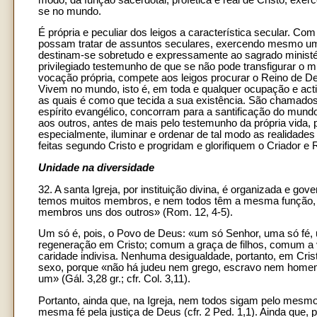
se no mundo.
É própria e peculiar dos leigos a característica secular. 
possam tratar de assuntos seculares, exercendo mesmo uma
destinam-se sobretudo e expressamente ao sagrado ministéri
privilegiado testemunho de que se não pode transfigurar o 
vocação própria, compete aos leigos procurar o Reino de D
Vivem no mundo, isto é, em toda e qualquer ocupação e activ
as quais é como que tecida a sua existência. São chamados 
espírito evangélico, concorram para a santificação do mund
aos outros, antes de mais pelo testemunho da própria vida, 
especialmente, iluminar e ordenar de tal modo as realidades
feitas segundo Cristo e progridam e glorifiquem o Criador e 
Unidade na diversidade
32. A santa Igreja, por instituição divina, é organizada 
temos muitos membros, e nem todos têm a mesma função, 
membros uns dos outros» (Rom. 12, 4-5).
Um só é, pois, o Povo de Deus: «um só Senhor, uma só fé,
regeneração em Cristo; comum a graça de filhos, comum a
caridade indivisa. Nenhuma desigualdade, portanto, em Crist
sexo, porque «não há judeu nem grego, escravo nem homem 
um» (Gál. 3,28 gr.; cfr. Col. 3,11).
Portanto, ainda que, na Igreja, nem todos sigam pelo mesm
mesma fé pela justiça de Deus (cfr. 2 Ped. 1,1). Ainda que, 