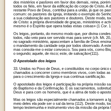
dos mistérios e pastores em favor dos demais, reina, porém
todos os fiéis, em favor da edificação do corpo de Cristo. A
restante Povo de Deus, contribui para a união, já que os pa
comum: os pastores da Igreja, imitando o exemplo do Senhor
a sua colaboração aos pastores e doutores. Deste modo, to
de Cristo: a própria diversidade de graças, ministérios e a
mesmo é o Espírito que opera todas estas coisas» (1
Cor
. 
Os leigos, portanto, do mesmo modo que, por divina condesc
todos, não veio para ser servido mas para servir (cfr. Mt. 
no sagrado ministério, apascentam a família de Deus ensin
o mandamento da caridade seja por todos observado. A este 
mas consola-me o estar convosco. Sou para vós, como Bispo
o segundo; aquele, de risco; este, de salvação»(111).
O Apostolado dos leigos
33. Unidos no Povo de Deus, e constituídos no corpo único 
chamados a concorrer como membros vivos, com todas as f
para o crescimento da Igreja e sua contínua santificação.
O apostolado dos leigos é participação na própria missão sa
do Baptismo e da Confirmação. E os sacramentos, sobretu
Deus e para com os homens, que é a alma de todo o aposto
Mas os leigos são especialmente chamados a tornarem a Igre
meio deles ela pode ser o sal da terra (112). Deste modo, t
tempo testemunha e instrumento vivo da missão da própria I