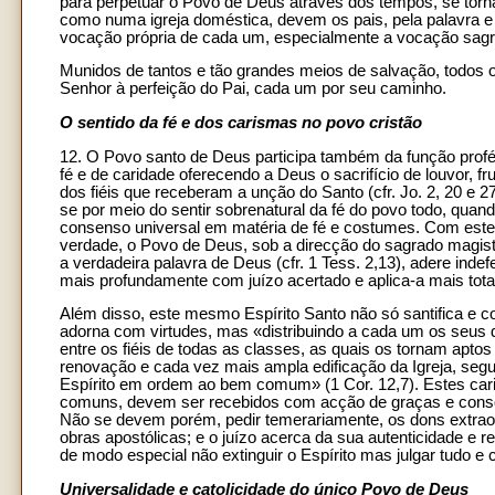
para perpetuar o Povo de Deus através dos tempos, se torna
como numa igreja doméstica, devem os pais, pela palavra e p
vocação própria de cada um, especialmente a vocação sagr
Munidos de tantos e tão grandes meios de salvação, todos os
Senhor à perfeição do Pai, cada um por seu caminho.
O sentido da fé e dos carismas no povo cristão
12. O Povo santo de Deus participa também da função profét
fé e de caridade oferecendo a Deus o sacrifício de louvor, f
dos fiéis que receberam a unção do Santo (cfr. Jo. 2, 20 e 2
se por meio do sentir sobrenatural da fé do povo todo, quand
consenso universal em matéria de fé e costumes. Com este s
verdade, o Povo de Deus, sob a direcção do sagrado magist
a verdadeira palavra de Deus (cfr. 1 Tess. 2,13), adere indef
mais profundamente com juízo acertado e aplica-a mais tota
Além disso, este mesmo Espírito Santo não só santifica e 
adorna com virtudes, mas «distribuindo a cada um os seus d
entre os fiéis de todas as classes, as quais os tornam apto
renovação e cada vez mais ampla edificação da Igreja, seg
Espírito em ordem ao bem comum» (1 Cor. 12,7). Estes car
comuns, devem ser recebidos com acção de graças e conso
Não se devem porém, pedir temerariamente, os dons extrao
obras apostólicas; e o juízo acerca da sua autenticidade e 
de modo especial não extinguir o Espírito mas julgar tudo e c
Universalidade e catolicidade do único Povo de Deus