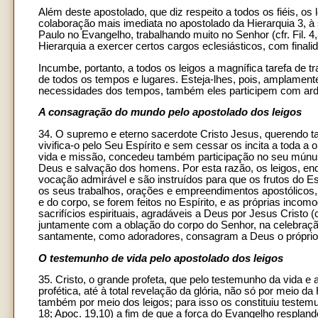
Além deste apostolado, que diz respeito a todos os fiéis, 
colaboração mais imediata no apostolado da Hierarquia 3,
Paulo no Evangelho, trabalhando muito no Senhor (cfr. Fil.
Hierarquia a exercer certos cargos eclesiásticos, com finalid
Incumbe, portanto, a todos os leigos a magnífica tarefa de 
de todos os tempos e lugares. Esteja-lhes, pois, amplamente
necessidades dos tempos, também eles participem com ardo
A consagração do mundo pelo apostolado dos leigos
34. O supremo e eterno sacerdote Cristo Jesus, querendo t
vivifica-o pelo Seu Espírito e sem cessar os incita a toda a
vida e missão, concedeu também participação no seu múnus s
Deus e salvação dos homens. Por esta razão, os leigos, en
vocação admirável e são instruídos para que os frutos do E
os seus trabalhos, orações e empreendimentos apostólicos, a 
e do corpo, se forem feitos no Espírito, e as próprias inco
sacrifícios espirituais, agradáveis a Deus por Jesus Cristo (
juntamente com a oblação do corpo do Senhor, na celebração
santamente, como adoradores, consagram a Deus o própri
O testemunho de vida pelo apostolado dos leigos
35. Cristo, o grande profeta, que pelo testemunho da vida e 
profética, até à total revelação da glória, não só por meio
também por meio dos leigos; para isso os constituiu testemun
18; Apoc. 19,10) a fim de que a força do Evangelho resplandeç