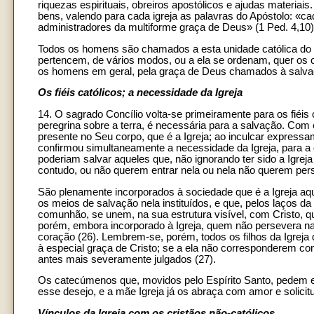
riquezas espirituais, obreiros apostólicos e ajudas materia
bens, valendo para cada igreja as palavras do Apóstolo: «
administradores da multiforme graça de Deus» (1 Ped. 4,10)
Todos os homens são chamados a esta unidade católica do P
pertencem, de vários modos, ou a ela se ordenam, quer os ca
os homens em geral, pela graça de Deus chamados à salva
Os fiéis católicos; a necessidade da Igreja
14. O sagrado Concílio volta-se primeiramente para os fiéis 
peregrina sobre a terra, é necessária para a salvação. Com 
presente no Seu corpo, que é a Igreja; ao inculcar expressa
confirmou simultaneamente a necessidade da Igreja, para a
poderiam salvar aqueles que, não ignorando ter sido a Igrej
contudo, ou não querem entrar nela ou nela não querem per
São plenamente incorporados à sociedade que é a Igreja aque
os meios de salvação nela instituídos, e que, pelos laços da
comunhão, se unem, na sua estrutura visível, com Cristo, q
porém, embora incorporado à Igreja, quem não persevera na
coração (26). Lembrem-se, porém, todos os filhos da Igreja
à especial graça de Cristo; se a ela não corresponderem c
antes mais severamente julgados (27).
Os catecúmenos que, movidos pelo Espírito Santo, pedem exp
esse desejo, e a mãe Igreja já os abraça com amor e solicit
Vínculos da Igreja com os cristãos não-católicos