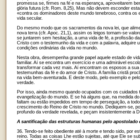
promessa se, firmes na fé e na esperança, aproveitarem bem
glória futura (cfr. Rom. 8,25). Mas não devem esconder esta
«contra os dominadores deste mundo tenebroso, contra os e
vida secular.
Do mesmo modo que os sacramentos da nova lei, que alimen
nova terra (cfr. Apoc. 21,1), assim os leigos tornam-se valo
se juntarem sem hesitação, a uma vida de fé, a profissão
Cristo com o testemunho da vida e com a palavra, adquire um 
condições ordinárias da vida no mundo.
Nesta obra, desempenha grande papel aquele estado de vida 
familiar. Aí se encontra um exercício e uma admirável escola 
transformar cada vez mais. Aí encontram os esposos a sua v
testemunhas da fé e do amor de Cristo. A família cristã pro
na vida bem-aventurada. E deste modo, pelo exemplo e pel
verdade.
Por isso, ainda mesmo quando ocupados com os cuidados t
evangelização do mundo. E se há alguns que, na medida do 
faltam ou estão impedidos em tempo de perseguição, a todo
crescimento do Reino de Cristo no mundo. Dediquem-se, por
profundo da verdade revelada, e peçam insistentemente a 
A santificação das estruturas humanas pelo apostolado 
36. Tendo-se feito obediente até à morte e tendo sido, por este
reino. Todas as coisas Lhe estão sujeitas, até que Ele se su