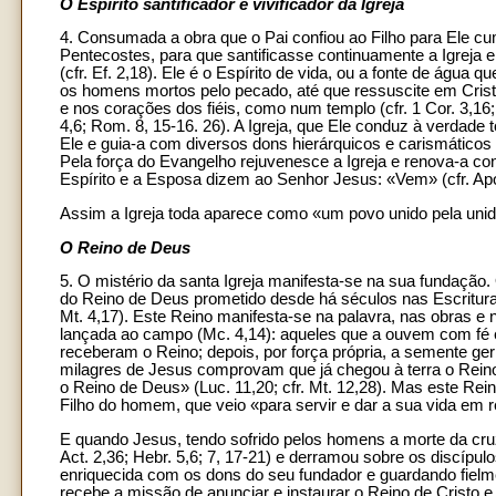
O Espírito santificador e vivificador da Igreja
4. Consumada a obra que o Pai confiou ao Filho para Ele cumpr
Pentecostes, para que santificasse continuamente a Igreja e
(cfr. Ef. 2,18). Ele é o Espírito de vida, ou a fonte de água qu
os homens mortos pelo pecado, até que ressuscite em Cristo 
e nos corações dos fiéis, como num templo (cfr. 1 Cor. 3,16;
4,6; Rom. 8, 15-16. 26). A Igreja, que Ele conduz à verdade t
Ele e guia-a com diversos dons hierárquicos e carismáticos e 
Pela força do Evangelho rejuvenesce a Igreja e renova-a co
Espírito e a Esposa dizem ao Senhor Jesus: «Vem» (cfr. Apo
Assim a Igreja toda aparece como «um povo unido pela unidad
O Reino de Deus
5. O mistério da santa Igreja manifesta-se na sua fundação
do Reino de Deus prometido desde há séculos nas Escritura
Mt. 4,17). Este Reino manifesta-se na palavra, nas obras e
lançada ao campo (Mc. 4,14): aqueles que a ouvem com fé e 
receberam o Reino; depois, por força própria, a semente ge
milagres de Jesus comprovam que já chegou à terra o Rein
o Reino de Deus» (Luc. 11,20; cfr. Mt. 12,28). Mas este Rei
Filho do homem, que veio «para servir e dar a sua vida em 
E quando Jesus, tendo sofrido pelos homens a morte da cruz
Act. 2,36; Hebr. 5,6; 7, 17-21) e derramou sobre os discípulos
enriquecida com os dons do seu fundador e guardando fielm
recebe a missão de anunciar e instaurar o Reino de Cristo e