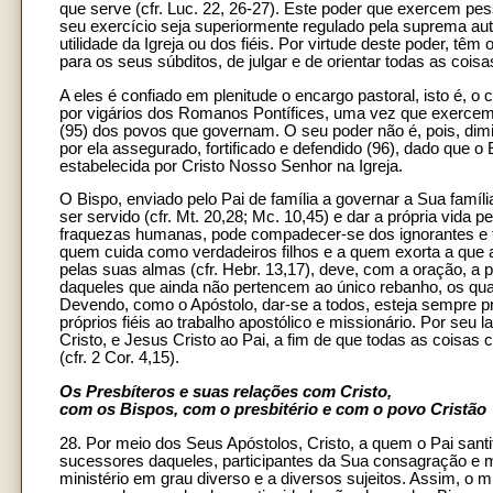
que serve (cfr. Luc. 22, 26-27). Este poder que exercem pes
seu exercício seja superiormente regulado pela suprema autor
utilidade da Igreja ou dos fiéis. Por virtude deste poder, têm
para os seus súbditos, de julgar e de orientar todas as coi
A eles é confiado em plenitude o encargo pastoral, isto é, o
por vigários dos Romanos Pontífices, uma vez que exercem
(95) dos povos que governam. O seu poder não é, pois, dimin
por ela assegurado, fortificado e defendido (96), dado que 
estabelecida por Cristo Nosso Senhor na Igreja.
O Bispo, enviado pelo Pai de família a governar a Sua famíli
ser servido (cfr. Mt. 20,28; Mc. 10,45) e dar a própria vida p
fraquezas humanas, pode compadecer-se dos ignorantes e tra
quem cuida como verdadeiros filhos e a quem exorta a que
pelas suas almas (cfr. Hebr. 13,17), deve, com a oração, a 
daqueles que ainda não pertencem ao único rebanho, os quai
Devendo, como o Apóstolo, dar-se a todos, esteja sempre pro
próprios fiéis ao trabalho apostólico e missionário. Por seu 
Cristo, e Jesus Cristo ao Pai, a fim de que todas as coisas 
(cfr. 2 Cor. 4,15).
Os Presbíteros e suas relações com Cristo,
com os Bispos, com o presbitério e com o povo Cristão
28. Por meio dos Seus Apóstolos, Cristo, a quem o Pai santi
sucessores daqueles, participantes da Sua consagração e m
ministério em grau diverso e a diversos sujeitos. Assim, o mi