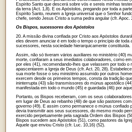
Espírito Santo que descerá sobre vós e sereis minhas test
da terra (Act. 1,8). E os Apóstolos, pregando por toda a par
Espírito Santo, reunem a Igreja universal que o Senhor fun
chefe, sendo Jesus Cristo a suma pedra angular (cfr. Apoc. 21
Os Bispos, sucessores dos Apóstolos
20. A missão divina confiada por Cristo aos Apóstolos durar
eles devem anunciar é em todo o tempo o princípio de toda a
sucessores, nesta sociedade hierarquicamente constituída.
Assim, não só tiveram vários auxiliares no ministério (40) 
morte, confiaram a seus imediatos colaboradores, como e
por eles (41), recomendando-lhes que velassem por todo o r
apascentarem a Igreja de Deus (cfr. Act. 20, 28). Estabe
sua morte fosse o seu ministério assumido por outros homen
exercem desde os primeiros tempos, consta da tradição que
ininterrupta (43) são transmissores do múnus apostólico (44
manifestada em todo o mundo (45) e guardada (46) por aque
Portanto, os Bispos receberam, com os seus colaboradores 
em lugar de Deus ao rebanho (48) de que são pastores como
governo (49). E assim como permanece o múnus confiado pel
devia transmitir aos seus sucessores, do mesmo modo perm
exercido perpetuamente pela sagrada Ordem dos Bispos (50). 
Bispos sucedem aos Apóstolos (51), como pastores da Igrej
Aquele que enviou Cristo (cfr. Luc. 10,16) (52).