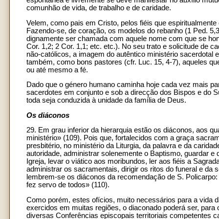
comunhão de vida, de trabalho e de caridade.
Velem, como pais em Cristo, pelos fiéis que espiritualmente 
Fazendo-se, de coração, os modelos do rebanho (1 Ped. 5,3)
dignamente ser chamada com aquele nome com que se honra o
Cor. 1,2; 2 Cor. 1,1; etc. etc.). No seu trato e solicitude de 
não-católicos, a imagem do autêntico ministério sacerdotal 
também, como bons pastores (cfr. Luc. 15, 4-7), aqueles q
ou até mesmo a fé.
Dado que o género humano caminha hoje cada vez mais para 
sacerdotes em conjunto e sob a direcção dos Bispos e do S
toda seja conduzida à unidade da família de Deus.
Os diáconos
29. Em grau inferior da hierarquia estão os diáconos, aos
ministério» (109). Pois que, fortalecidos com a graça sac
presbitério, no ministério da Liturgia, da palavra e da cari
autoridade, administrar solenemente o Baptismo, guardar e d
Igreja, levar o viático aos moribundos, ler aos fiéis a Sagrada 
administrar os sacramentais, dirigir os ritos do funeral e d
lembrem-se os diáconos da recomendação de S. Policarpo: «
fez servo de todos» (110).
Como porém, estes ofícios, muito necessários para a vida da I
exercidos em muitas regiões, o diaconado poderá ser, para 
diversas Conferências episcopais territoriais competentes 