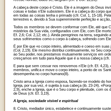
A cabeça deste corpo é Cristo. Ele é a imagem do Deus invis
coisas e todas n'Ele subsistem. Ele é a cabeça do corpo que 
em todas as coisas tenha o primado (cfr. Col. 1, 15-18). P
terrestres e, devido à Sua supereminente perfeição e acção, e
Todos os membros se devem conformar com Ele, até que Cris
mistérios da Sua vida, configurados com Ele, com Ele mortos 
Ef. 2,6; Col. 2,12; etc.). Ainda peregrinos na terra, segui
seus sofrimentos como o corpo à cabeça, sofrendo com Ele, 
É por Ele que «o corpo inteiro, alimentado e coeso em sua
(Col. 2,19). Ele mesmo distribui continuamente, no Seu corp
ao Seu poder, nos prestamos mutuamente serviços em ordem
cresçamos em tudo para Aquele que é a nossa cabeça (cfr. Ef
E para que sem cessar nos renovemos n'Ele (cfr. Ef. 4,23)
membros, unifica e move o corpo inteiro, a ponto de os San
desempenha no corpo humano(8).
Cristo ama a Igreja como esposa, fazendo-se modelo do hom
Igreja, por sua vez, é sujeita à sua cabeça (ib. 23-24). «Por
2,9), enche a Igreja, que é o Seu corpo e plenitude, com os do
de Deus (cfr. Ef. 3,19).
A Igreja, sociedade visível e espiritual
8. Cristo, mediador único, estabelece e continuamente suste