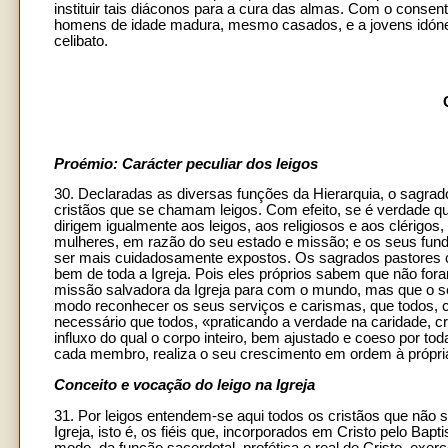
instituir tais diáconos para a cura das almas. Com o conse
homens de idade madura, mesmo casados, e a jovens idóneo
celibato.
Proémio: Carácter peculiar dos leigos
30. Declaradas as diversas funções da Hierarquia, o sagrado
cristãos que se chamam leigos. Com efeito, se é verdade q
dirigem igualmente aos leigos, aos religiosos e aos clérigo
mulheres, em razão do seu estado e missão; e os seus fun
ser mais cuidadosamente expostos. Os sagrados pastores c
bem de toda a Igreja. Pois eles próprios sabem que não fora
missão salvadora da Igreja para com o mundo, mas que o seu
modo reconhecer os seus serviços e carismas, que todos,
necessário que todos, «praticando a verdade na caridade, c
influxo do qual o corpo inteiro, bem ajustado e coeso por t
cada membro, realiza o seu crescimento em ordem à própria 
Conceito e vocação do leigo na Igreja
31. Por leigos entendem-se aqui todos os cristãos que não
Igreja, isto é, os fiéis que, incorporados em Cristo pelo Ba
modo, da função sacerdotal, profética e real de Cristo, exer