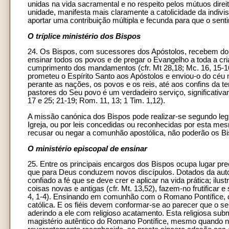
unidas na vida sacramental e no respeito pelos mútuos direit
unidade, manifesta mais claramente a catolicidade da indiv
aportar uma contribuição múltipla e fecunda para que o senti
O tríplice ministério dos Bispos
24. Os Bispos, com sucessores dos Apóstolos, recebem do S
ensinar todos os povos e de pregar o Evangelho a toda a cr
cumprimento dos mandamentos (cfr. Mt 28,18; Mc. 16, 15-16;
prometeu o Espírito Santo aos Apóstolos e enviou-o do céu
perante as nações, os povos e os reis, até aos confins da ter
pastores do Seu povo é um verdadeiro serviço, significativa
17 e 25; 21-19; Rom. 11, 13; 1 Tim. 1,12).
A missão canónica dos Bispos pode realizar-se segundo leg
Igreja, ou por leis concedidas ou reconhecidas por esta me
recusar ou negar a comunhão apostólica, não poderão os Bis
O ministério episcopal de ensinar
25. Entre os principais encargos dos Bispos ocupa lugar pr
que para Deus conduzem novos discípulos. Dotados da autor
confiado a fé que se deve crer e aplicar na vida prática; ilus
coisas novas e antigas (cfr. Mt. 13,52), fazem-no frutificar
4, 1-4). Ensinando em comunhão com o Romano Pontífice, 
católica. E os fiéis devem conformar-se ao parecer que o s
aderindo a ele com religioso acatamento. Esta religiosa su
magistério autêntico do Romano Pontífice, mesmo quando n