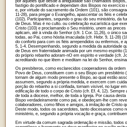
por aqueles que desde a antiguidade são chamados Bispos,
fastígio do pontificado e dependam dos Bispos no exercício 
e, por virtude do sacramento da Ordem (101), são consagrad
11-28), para pregar o Evangelho, apascentar os fiéis e cele
(102). Participantes, segundo o grau do seu ministério, da f
de Deus. Mas é no culto. ou celebração eucarística que e
Cristo (103) e proclamando o Seu mistério, unem as preces d
aplicam, até à vinda do Senhor (cfr. 1 Cor. 11,26), o único 
todas, ao Pai, como hóstia imaculada (cfr. Hebr. 9, 11-28) (1
do conforto para com os fiéis arrependidos ou enfermos, e 
5, 1-4. Desempenhando, segundo a medida da autoridade qu
de Deus em fraternidade animada por um mesmo espírito (10
do próprio rebanho adoram-nO em espírito e verdade (cfr. Jo
acreditando no que lêem e meditam na lei do Senhor, ensin
Os presbíteros, como esclarecidos cooperadores da ordem e
Povo de Deus, constituem com o seu Bispo um presbitério 
tornam de algum modo presente o Bispo, ao qual estão assoc
assumem, segundo a própria medida, e exercem com cuidado
porção do rebanho a si confiada, tornam visível, no lugar e
edificação de todo o corpo de Cristo (cfr. Ef. 4, 12). Sempr
de toda a diocese, melhor, de toda a Igreja. Por causa dest
Bispo verdadeiramente como pai, e obedeçam-lhe com reverê
colaboradores, como filhos e amigos, à imitação de Cristo q
Deste modo, todos os sacerdotes, tanto diocesanos como r
ministério, e, segundo a própria vocação e graça, contribuem
Em virtude da comum sagrada ordenação e missão, todos os p
espontânea e livremente se deve manifestar no auxílio mútuo