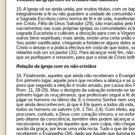
15. A Igreja vê-se ainda unida, por muitos títulos, com os
integralmente a fé ou não guardem a unidade de comunhão c
a Sagrada Escritura como norma de fé e de vida, manifesta
em Cristo, Filho de Deus Salvador (29), são marcados pel
sacramentos nas suas próprias igrejas ou comunidades ecl
sagrada Eucaristia e cultivam a devoção para com a Virge
outros bens espirituais; mais ainda, existe uma certa união
Seu poder santificador, chegando a fortalecer alguns deles a
Cristo o desejo e a prática efectiva em vista de que todos
rebanho sob um só pastor (31). Para alcançar este fim, não d
que se purifiquem e renovem, para que o sinal de Cristo bri
Relação da Igreja com os não-cristãos
16. Finalmente, aqueles que ainda não receberam o Evangel
Em primeiro lugar, aquele povo que recebeu a aliança e as p
povo que segundo a eleição é muito amado, por causa dos P
Rom. 11, 28-29). Mas o desígnio da salvação estende-se t
primeiro lugar os muçulmanos, que professam seguir a fé d
julgar os homens no último dia. E o mesmo Senhor nem se
que ainda desconhecem; já que é Ele quem a todos dá vida, r
todos os homens se salvem (cfr. 1 Tim. 2,4). Com efeito, aq
procuram, contudo, a Deus com coração sincero, e se esforç
pelo ditame da consciência, também eles podem alcançar a s
necessários à salvação àqueles que, sem culpa, não chega
auxílio da graça, por levar uma vida recta. Tudo o que de b
receberem o Evangelho (34), dado por Aquele que ilumina t