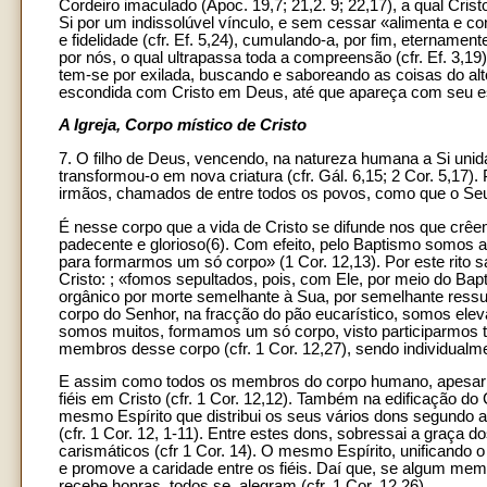
Cordeiro imaculado (Apoc. 19,7; 21,2. 9; 22,17), a qual Crist
Si por um indissolúvel vínculo, e sem cessar «alimenta e con
e fidelidade (cfr. Ef. 5,24), cumulando-a, por fim, eternam
por nós, o qual ultrapassa toda a compreensão (cfr. Ef. 3,19).
tem-se por exilada, buscando e saboreando as coisas do alto,
escondida com Cristo em Deus, até que apareça com seu espo
A Igreja, Corpo místico de Cristo
7. O filho de Deus, vencendo, na natureza humana a Si uni
transformou-o em nova criatura (cfr. Gál. 6,15; 2 Cor. 5,17
irmãos, chamados de entre todos os povos, como que o Se
É nesse corpo que a vida de Cristo se difunde nos que crêe
padecente e glorioso(6). Com efeito, pelo Baptismo somos 
para formarmos um só corpo» (1 Cor. 12,13). Por este rito 
Cristo: ; «fomos sepultados, pois, com Ele, por meio do B
orgânico por morte semelhante à Sua, por semelhante ressu
corpo do Senhor, na fracção do pão eucarístico, somos ele
somos muitos, formamos um só corpo, visto participarmos t
membros desse corpo (cfr. 1 Cor. 12,27), sendo individual
E assim como todos os membros do corpo humano, apesar 
fiéis em Cristo (cfr. 1 Cor. 12,12). Também na edificação d
mesmo Espírito que distribui os seus vários dons segundo a 
(cfr. 1 Cor. 12, 1-11). Entre estes dons, sobressai a graç
carismáticos (cfr 1 Cor. 14). O mesmo Espírito, unificando 
e promove a caridade entre os fiéis. Daí que, se algum m
recebe honras, todos se, alegram (cfr. 1 Cor. 12,26).