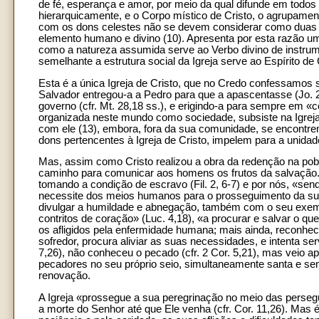
de fé, esperança e amor, por meio da qual difunde em todos
hierarquicamente, e o Corpo místico de Cristo, o agrupamento 
com os dons celestes não se devem considerar como duas 
elemento humano e divino (10). Apresenta por esta razão u
como a natureza assumida serve ao Verbo divino de instrum
semelhante a estrutura social da Igreja serve ao Espírito de C
Esta é a única Igreja de Cristo, que no Credo confessamos se
Salvador entregou-a a Pedro para que a apascentasse (Jo. 
governo (cfr. Mt. 28,18 ss.), e erigindo-a para sempre em «c
organizada neste mundo como sociedade, subsiste na Igreja
com ele (13), embora, fora da sua comunidade, se encontre
dons pertencentes à Igreja de Cristo, impelem para a unidade
Mas, assim como Cristo realizou a obra da redenção na pob
caminho para comunicar aos homens os frutos da salvação. C
tomando a condição de escravo (Fil. 2, 6-7) e por nós, «sen
necessite dos meios humanos para o prosseguimento da sua m
divulgar a humildade e abnegação, também com o seu exemplo.
contritos de coração» (Luc. 4,18), «a procurar e salvar o q
os afligidos pela enfermidade humana; mais ainda, reconhe
sofredor, procura aliviar as suas necessidades, e intenta se
7,26), não conheceu o pecado (cfr. 2 Cor. 5,21), mas veio a
pecadores no seu próprio seio, simultaneamente santa e sem
renovação.
A Igreja «prossegue a sua peregrinação no meio das perse
a morte do Senhor até que Ele venha (cfr. Cor. 11,26). Mas 