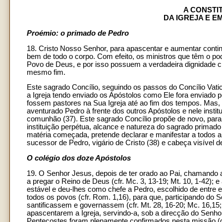
A CONSTI
DA IGREJA E E
Proémio: o primado de Pedro
18. Cristo Nosso Senhor, para apascentar e aumentar continu
bem de todo o corpo. Com efeito, os ministros que têm o p
Povo de Deus, e por isso possuem a verdadeira dignidade c
mesmo fim.
Este sagrado Concílio, seguindo os passos do Concílio Vatica
a Igreja tendo enviado os Apóstolos como Ele fora enviado pe
fossem pastores na Sua Igreja até ao fim dos tempos. Mas,
aventurado Pedro à frente dos outros Apóstolos e nele institu
comunhão (37). Este sagrado Concílio propõe de novo, para s
instituição perpétua, alcance e natureza do sagrado primado 
matéria começada, pretende declarar e manifestar a todos a
sucessor de Pedro, vigário de Cristo (38) e cabeça visível 
O colégio dos doze Apóstolos
19. O Senhor Jesus, depois de ter orado ao Pai, chamando a
a pregar o Reino de Deus (cfr. Mc. 3, 13-19; Mt. 10, 1-42); e
estável e deu-lhes como chefe a Pedro, escolhido de entre ele
todos os povos (cfr. Rom. 1,16), para que, participando do 
santificassem e governassem (cfr. Mt. 28, 16-20; Mc. 16,15
apascentarem a Igreja, servindo-a, sob a direcção do Senhor,
Pentecostes foram plenamente confirmados nesta missão (cf