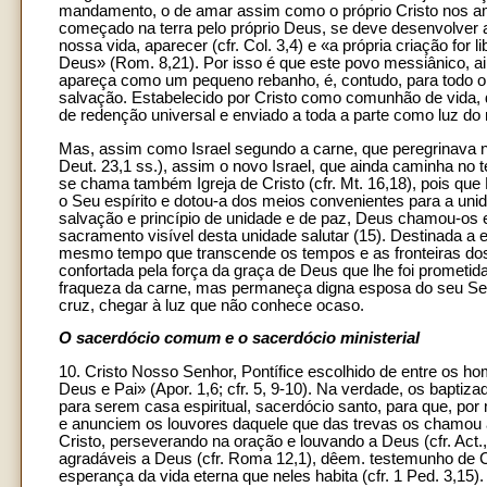
mandamento, o de amar assim como o próprio Cristo nos amou
começado na terra pelo próprio Deus, se deve desenvolver 
nossa vida, aparecer (cfr. Col. 3,4) e «a própria criação for 
Deus» (Rom. 8,21). Por isso é que este povo messiânico, a
apareça como um pequeno rebanho, é, contudo, para todo o
salvação. Estabelecido por Cristo como comunhão de vida,
de redenção universal e enviado a toda a parte como luz do m
Mas, assim como Israel segundo a carne, que peregrinava no
Deut. 23,1 ss.), assim o novo Israel, que ainda caminha no t
se chama também Igreja de Cristo (cfr. Mt. 16,18), pois que
o Seu espírito e dotou-a dos meios convenientes para a unida
salvação e princípio de unidade e de paz, Deus chamou-os e 
sacramento visível desta unidade salutar (15). Destinada a e
mesmo tempo que transcende os tempos e as fronteiras dos 
confortada pela força da graça de Deus que lhe foi prometida
fraqueza da carne, mas permaneça digna esposa do seu Senh
cruz, chegar à luz que não conhece ocaso.
O sacerdócio comum e o sacerdócio ministerial
10. Cristo Nosso Senhor, Pontífice escolhido de entre os ho
Deus e Pai» (Apor. 1,6; cfr. 5, 9-10). Na verdade, os bapti
para serem casa espiritual, sacerdócio santo, para que, por 
e anunciem os louvores daquele que das trevas os chamou à s
Cristo, perseverando na oração e louvando a Deus (cfr. Act
agradáveis a Deus (cfr. Roma 12,1), dêem. testemunho de C
esperança da vida eterna que neles habita (cfr. 1 Ped. 3,15)