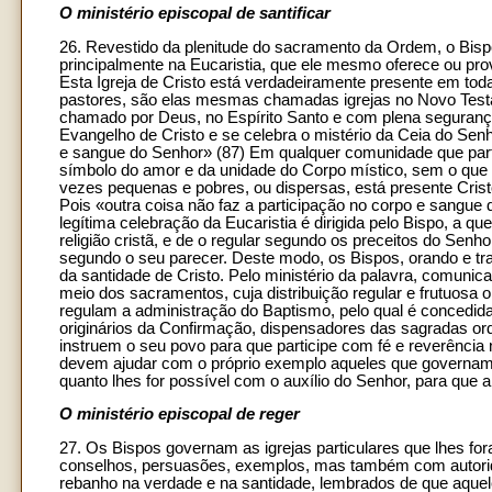
O ministério episcopal de santificar
26. Revestido da plenitude do sacramento da Ordem, o Bisp
principalmente na Eucaristia, que ele mesmo oferece ou provi
Esta Igreja de Cristo está verdadeiramente presente em toda
pastores, são elas mesmas chamadas igrejas no Novo Testa
chamado por Deus, no Espírito Santo e com plena segurança 
Evangelho de Cristo e se celebra o mistério da Ceia do Senh
e sangue do Senhor» (87) Em qualquer comunidade que partic
símbolo do amor e da unidade do Corpo místico, sem o que
vezes pequenas e pobres, ou dispersas, está presente Cristo, 
Pois «outra coisa não faz a participação no corpo e sangue 
legítima celebração da Eucaristia é dirigida pelo Bispo, a qu
religião cristã, e de o regular segundo os preceitos do Senho
segundo o seu parecer. Deste modo, os Bispos, orando e tr
da santidade de Cristo. Pelo ministério da palavra, comunic
meio dos sacramentos, cuja distribuição regular e frutuosa 
regulam a administração do Baptismo, pelo qual é concedida 
originários da Confirmação, dispensadores das sagradas orde
instruem o seu povo para que participe com fé e reverência n
devem ajudar com o próprio exemplo aqueles que governam, 
quanto lhes for possível com o auxílio do Senhor, para que 
O ministério episcopal de reger
27. Os Bispos governam as igrejas particulares que lhes for
conselhos, persuasões, exemplos, mas também com autorida
rebanho na verdade e na santidade, lembrados de que aquel