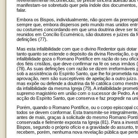
reverentemente reconhecido, se preste sincera adesão aos
manifestam-se sobretudo quer pela índole dos documentos, 
falar.
Embora os Bispos, individualmente, não gozem da prerrogativa
sempre que, embora dispersos pelo mundo mas unidos entre
ou costumes concordando em que uma doutrina deve ser tida
reunidos em Concílio Ecuménico, são doutores e juízes da f
definições (77).
Mas esta infalibilidade com que o divino Redentor quis dotar
tanto quanto se estende o depósito da divina Revelação, o 
infalibilidade goza o Romano Pontífice em razão do seu ofí
dos fiéis cristãos, que deve confirmar na fé os seus irmãos 
(78). As suas definições com razão se dizem irreformáveis 
sob a assistência do Espírito Santo, que lhe foi prometida n
aprovação, nem são susceptíveis de apelação a outro juízo
mas expõe ou defende a doutrina da fé católica como mestre
da infalibilidade da mesma Igreja (79). A infalibilidade prom
supremo magistério em união com o sucessor de Pedro. A est
acção do Espírito Santo, que conserva e faz progredir na uni
Porém, quando o Romano Pontífice, ou o corpo episcopal co
todos se devem conformar. Esta transmite-se integralmente, 
antes de mais, graças à solicitude do mesmo Romano Pontífi
conservada e fielmente exposta na Igreja (81). Para a inve
Bispos, segundo o próprio ofício e a gravidade do assunto,
recebem, porém, nenhuma nova revelação pública que pertenç