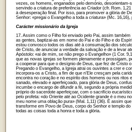
vezes, os homens, enganados pelo demónio, desorientam-s
servindo a criatura de preferência ao Criador (cfr. Rom. 1
à desesperação final. Por isso, para promover a glória de D
Senhor: «pregai o Evangelho a toda a criatura» (Mc. 16,16)
Carácter missionário da Igreja
17. Assim como o Filho foi enviado pelo Pai, assim também El
as gentes, baptizai-as em nome do Pai e do Filho e do Espír
estou convosco todos os dias até à consumação dos séculos
de Cristo, de anunciar a verdade da salvação e de a levar até
Apóstolo: «ai de mim, se não prego o Evangelho» (1 Cor. 9,
que as novas igrejas se formem plenamente e prossigam, por
a cooperar para que o desígnio de Deus, que fez de Cristo o 
Pregando o Evangelho, a Igreja atrai os ouvintes a crer e con
incorpora-os a Cristo, a fim de que n'Ele cresçam pela cari
encontra no coração e no espírito dos homens ou nos ritos 
sanado, elevado e aperfeiçoado, para glória de Deus, confus
incumbe o encargo de difundir a fé, segundo a própria medi
próprio do sacerdote aperfeiçoar, com o sacrifício eucaríst
pelo profeta: «do Oriente até ao Ocidente grande é o meu no
meu nome uma oblação pura» (Mal. 1,11) (36). É assim que 
transforme em Povo de Deus, corpo do Senhor e templo do Es
todas as coisas toda a honra e toda a glória.