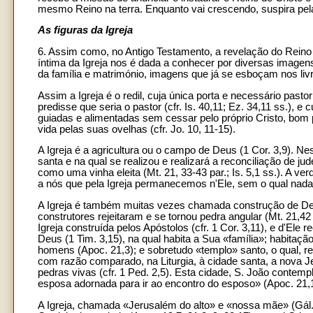
mesmo Reino na terra. Enquanto vai crescendo, suspira pela
As figuras da Igreja
6. Assim como, no Antigo Testamento, a revelação do Rein
íntima da Igreja nos é dada a conhecer por diversas imagens
da família e matrimónio, imagens que já se esboçam nos liv
Assim a Igreja é o redil, cuja única porta e necessário past
predisse que seria o pastor (cfr. Is. 40,11; Ez. 34,11 ss.),
guiadas e alimentadas sem cessar pelo próprio Cristo, bom pa
vida pelas suas ovelhas (cfr. Jo. 10, 11-15).
A Igreja é a agricultura ou o campo de Deus (1 Cor. 3,9). Ne
santa e na qual se realizou e realizará a reconciliação de jud
como uma vinha eleita (Mt. 21, 33-43 par.; Is. 5,1 ss.). A ve
a nós que pela Igreja permanecemos n'Ele, sem o qual nada 
A Igreja é também muitas vezes chamada construção de Deu
construtores rejeitaram e se tornou pedra angular (Mt. 21,42
Igreja construída pelos Apóstolos (cfr. 1 Cor. 3,11), e d'El
Deus (1 Tim. 3,15), na qual habita a Sua «família»; habitaçã
homens (Apoc. 21,3); e sobretudo «templo» santo, o qual, r
com razão comparado, na Liturgia, à cidade santa, a nova J
pedras vivas (cfr. 1 Ped. 2,5). Esta cidade, S. João cont
esposa adornada para ir ao encontro do esposo» (Apoc. 21,1
A Igreja, chamada «Jerusalém do alto» e «nossa mãe» (Gál.