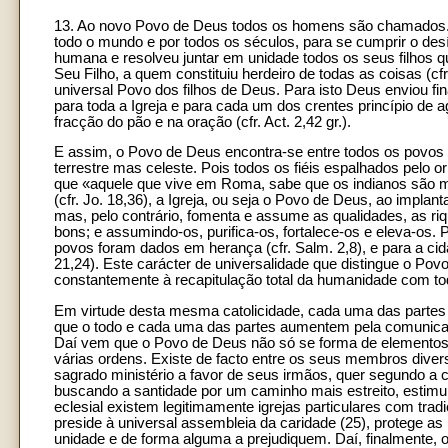
13. Ao novo Povo de Deus todos os homens são chamados. 
todo o mundo e por todos os séculos, para se cumprir o des
humana e resolveu juntar em unidade todos os seus filhos qu
Seu Filho, a quem constituiu herdeiro de todas as coisas (cfr
universal Povo dos filhos de Deus. Para isto Deus enviou fi
para toda a Igreja e para cada um dos crentes princípio de
fracção do pão e na oração (cfr. Act. 2,42 gr.).
E assim, o Povo de Deus encontra-se entre todos os povos d
terrestre mas celeste. Pois todos os fiéis espalhados pelo
que «aquele que vive em Roma, sabe que os indianos são m
(cfr. Jo. 18,36), a Igreja, ou seja o Povo de Deus, ao impla
mas, pelo contrário, fomenta e assume as qualidades, as 
bons; e assumindo-os, purifica-os, fortalece-os e eleva-os.
povos foram dados em herança (cfr. Salm. 2,8), e para a cidad
21,24). Este carácter de universalidade que distingue o Povo
constantemente à recapitulação total da humanidade com tod
Em virtude desta mesma catolicidade, cada uma das partes tr
que o todo e cada uma das partes aumentem pela comunicaç
Daí vem que o Povo de Deus não só se forma de elemento
várias ordens. Existe de facto entre os seus membros div
sagrado ministério a favor de seus irmãos, quer segundo a c
buscando a santidade por um caminho mais estreito, esti
eclesial existem legitimamente igrejas particulares com tra
preside à universal assembleia da caridade (25), protege as 
unidade e de forma alguma a prejudiquem. Daí, finalmente, os