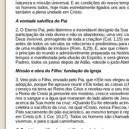
natureza e missão universal. E as condições do nosso temp
os homens todos, hoje mais estreitamente ligados uns aos ou
também a plena unidade em Cristo.
A vontade salvífica do Pai
2. O Eterno Pai, pelo libérrimo e insondável desígnio da Su
participação da vida divina e não os abandonou, uma vez c
Deus invisível, primogénito de toda a criação» (Col. 1,15) s
antes de todos os séculos os «discerniu e predestinou para 
de uma multidão de irmãos» (Rom. 8,29). E, aos que crêem em
o princípio do mundo e admiràvelmente preparada na história 
tempos e manifestada pela efusão do Espírito, e será glor
Padres, todos os justos depois de Adão, «desde o justo Abel a
Missão e obra do Filho: fundação da Igreja
3. Veio pois o Filho, enviado pelo Pai, que n'Ele nos elegeu
adopção, porque lhe aprouve reunir n'Ele todas as coisas (cfr.
começo na terra ao Reino dos Céus e revelou-nos o seu misté
o Reino de Cristo já presente em mistério, cresce visivel
nos o sangue e a água que manaram do lado aberto de Jesus 
acerca da Sua morte na cruz: «Quando Eu for elevado acima d
celebra o sacrifício da cruz, na qual «Cristo, nossa Páscoa,
Pelo sacramento do pão eucarístico, ao mesmo tempo é repr
em Cristo (cfr. 1 Cor. 10,17). Todos os homens são chamad
vivemos, e para o qual caminhamos.