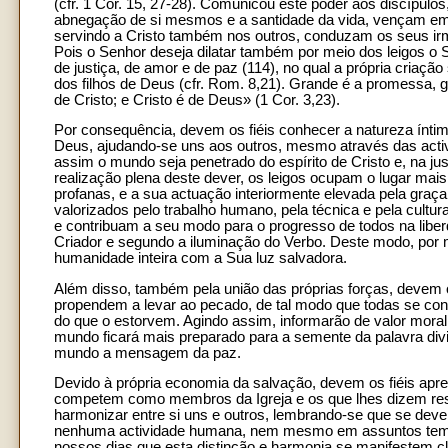
(cfr. 1 Cor. 15, 27-28). Comunicou este poder aos discípulo
abnegação de si mesmos e a santidade da vida, vençam em si
servindo a Cristo também nos outros, conduzam os seus irmã
Pois o Senhor deseja dilatar também por meio dos leigos o Se
de justiça, de amor e de paz (114), no qual a própria criação
dos filhos de Deus (cfr. Rom. 8,21). Grande é a promessa,
de Cristo; e Cristo é de Deus» (1 Cor. 3,23).
Por consequência, devem os fiéis conhecer a natureza íntima
Deus, ajudando-se uns aos outros, mesmo através das activ
assim o mundo seja penetrado do espírito de Cristo e, na jus
realização plena deste dever, os leigos ocupam o lugar mai
profanas, e a sua actuação interiormente elevada pela graç
valorizados pelo trabalho humano, pela técnica e pela cultur
e contribuam a seu modo para o progresso de todos na libe
Criador e segundo a iluminação do Verbo. Deste modo, por 
humanidade inteira com a Sua luz salvadora.
Além disso, também pela união das próprias forças, devem 
propendem a levar ao pecado, de tal modo que todas se con
do que o estorvem. Agindo assim, informarão de valor moral
mundo ficará mais preparado para a semente da palavra divin
mundo a mensagem da paz.
Devido à própria economia da salvação, devem os fiéis apren
competem como membros da Igreja e os que lhes dizem re
harmonizar entre si uns e outros, lembrando-se que se deve
nenhuma actividade humana, nem mesmo em assuntos tempor
nossos dias que esta distinção e harmonia se manifestem cl