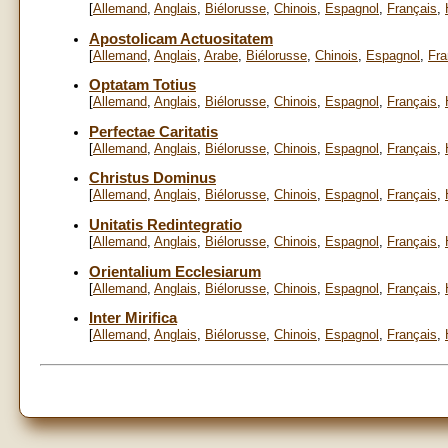
[
Allemand
,
Anglais
,
Biélorusse
,
Chinois
,
Espagnol
,
Français
,
Apostolicam Actuositatem
[
Allemand
,
Anglais
,
Arabe
,
Biélorusse
,
Chinois
,
Espagnol
,
Fra
Optatam Totius
[
Allemand
,
Anglais
,
Biélorusse
,
Chinois
,
Espagnol
,
Français
,
Perfectae Caritatis
[
Allemand
,
Anglais
,
Biélorusse
,
Chinois
,
Espagnol
,
Français
,
Christus Dominus
[
Allemand
,
Anglais
,
Biélorusse
,
Chinois
,
Espagnol
,
Français
,
Unitatis Redintegratio
[
Allemand
,
Anglais
,
Biélorusse
,
Chinois
,
Espagnol
,
Français
,
Orientalium Ecclesiarum
[
Allemand
,
Anglais
,
Biélorusse
,
Chinois
,
Espagnol
,
Français
,
Inter Mirifica
[
Allemand
,
Anglais
,
Biélorusse
,
Chinois
,
Espagnol
,
Français
,