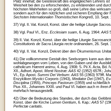
Platz innehat; die Geisteskraft des engelgleichen Lehrers ist
Weisheit bei den zu erforschenden, zu erklärenden und d
höchsten Wahrheiten so groß, daß seine Lehre das wirksamste
sondern auch für den nützlichen und sicheren Empfang der F
Sechsten Internationalen Thomistischen Kongreß
, 10. Sept.
37) Vgl. II. Vat. Konzil, Konst. über die heilige Liturgie
Sacros
38) Vgl. Paul VI., Enz.
Ecclesiam suam
, 6. Aug. 1964:
AAS
5
39) II. Vat. Konzil, Konst. über die heilige Liturgie
Sacrosanct
Constitutionis de Sacra Liturgia recte ordinandam
, 26. Sept.
40) Vgl. II. Vat. Konzil, Dekret über den Ökumenismus
Unitat
41) Die vollkommene Gestalt des Seelsorgers kann aus den
wohlabgewogen vom Leben, von den Gaben und der Ausbildun
catholicum
Hærent animu
, 4. Aug. 1908: S. Pii X. Acta, Bd. I
XII., Adhort. Apost.
Menti Nostræ
:
AAS
42 (1952) 657ff.; Joh
VI., Ep. Apost.
Summi Dei Verbum
:
AAS
55 (1963) 979ff. Ma
Enzykliken
Mystici Corporis
(1943),
Mediator Dei
(1947),
Ev
Disciplina
(1955),
Princeps Pastorum
(1959) und schließlich 
Pius XII., Johannes XXIII. und Paul VI. haben auch m ihren 
mehrfach herausgestellt.
42) Über die Bedeutung des Standes, der durch das Gelöbnis 
Konst. über die Kirche
Lumen Gentium
, 6. Kap.:
AAS
57 (19
Perfectæ caritatis
.