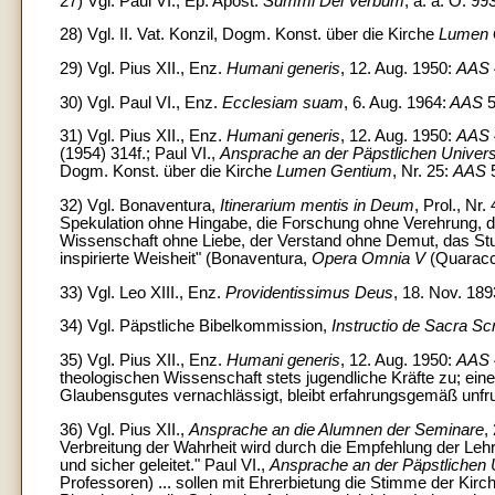
27) Vgl. Paul VI., Ep. Apost.
Summi Dei Verbum
, a. a. O. 99
28) Vgl. II. Vat. Konzil, Dogm. Konst. über die Kirche
Lumen 
29) Vgl. Pius XII., Enz.
Humani generis
, 12. Aug. 1950:
AAS
30) Vgl. Paul VI., Enz.
Ecclesiam suam
, 6. Aug. 1964:
AAS
5
31) Vgl. Pius XII., Enz.
Humani generis
, 12. Aug. 1950:
AAS
(1954) 314f.; Paul VI.,
Ansprache an der Päpstlichen Univers
Dogm. Konst. über die Kirche
Lumen Gentium
, Nr. 25:
AAS
5
32) Vgl. Bonaventura,
Itinerarium mentis in Deum
, Prol., N
Spekulation ohne Hingabe, die Forschung ohne Verehrung, d
Wissenschaft ohne Liebe, der Verstand ohne Demut, das Stu
inspirierte Weisheit" (Bonaventura,
Opera Omnia V
(Quaracc
33) Vgl. Leo XIII., Enz.
Providentissimus Deus
, 18. Nov. 18
34) Vgl. Päpstliche Bibelkommission,
Instructio de Sacra Sc
35) Vgl. Pius XII., Enz.
Humani generis
, 12. Aug. 1950:
AAS
theologischen Wissenschaft stets jugendliche Kräfte zu; ein
Glaubensgutes vernachlässigt, bleibt erfahrungsgemäß unfr
36) Vgl. Pius XII.,
Ansprache an die Alumnen der Seminare
,
Verbreitung der Wahrheit wird durch die Empfehlung der Lehr
und sicher geleitet." Paul VI.,
Ansprache an der Päpstlichen 
Professoren) ... sollen mit Ehrerbietung die Stimme der Kirc