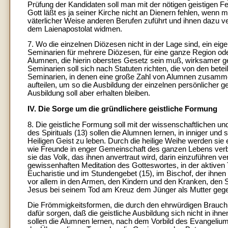
Prüfung der Kandidaten soll man mit der nötigen geistigen F
Gott läßt es ja seiner Kirche nicht an Dienern fehlen, wenn m
väterlicher Weise anderen Berufen zuführt und ihnen dazu verh
dem Laienapostolat widmen.
7. Wo die einzelnen Diözesen nicht in der Lage sind, ein e
Seminarien für mehrere Diözesen, für eine ganze Region ode
Alumnen, die hierin oberstes Gesetz sein muß, wirksamer gewä
Seminarien soll sich nach Statuten richten, die von den beteil
Seminarien, in denen eine große Zahl von Alumnen zusammen
aufteilen, um so die Ausbildung der einzelnen persönlicher g
Ausbildung soll aber erhalten bleiben.
IV. Die Sorge um die gründlichere geistliche Formung
8. Die geistliche Formung soll mit der wissenschaftlichen un
des Spirituals (13) sollen die Alumnen lernen, in inniger u
Heiligen Geist zu leben. Durch die heilige Weihe werden sie e
wie Freunde in enger Gemeinschaft des ganzen Lebens verbu
sie das Volk, das ihnen anvertraut wird, darin einzuführen v
gewissenhaften Meditation des Gotteswortes, in der aktiven 
Eucharistie und im Stundengebet (15), im Bischof, der ihne
vor allem in den Armen, den Kindern und den Kranken, den S
Jesus bei seinem Tod am Kreuz dem Jünger als Mutter gegebe
Die Frömmigkeitsformen, die durch den ehrwürdigen Brauch d
dafür sorgen, daß die geistliche Ausbildung sich nicht in ihn
sollen die Alumnen lernen, nach dem Vorbild des Evangeliums