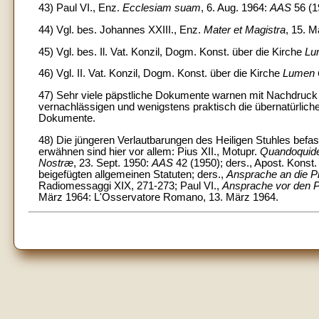
43) Paul VI., Enz.
Ecclesiam suam
, 6. Aug. 1964:
AAS
56 (1
44) Vgl. bes. Johannes XXIII., Enz.
Mater et Magistra
, 15. M
45) Vgl. bes. Il. Vat. Konzil, Dogm. Konst. über die Kirche
Lu
46) Vgl. II. Vat. Konzil, Dogm. Konst. über die Kirche
Lumen 
47) Sehr viele päpstliche Dokumente warnen mit Nachdruck vo
vernachlässigen und wenigstens praktisch die übernatürlich
Dokumente.
48) Die jüngeren Verlautbarungen des Heiligen Stuhles befas
erwähnen sind hier vor allem: Pius XII., Motupr.
Quandoqui
Nostræ
, 23. Sept. 1950:
AAS
42 (1950); ders., Apost. Konst
beigefügten allgemeinen Statuten; ders.,
Ansprache an die Pr
Radiomessaggi XIX, 271-273; Paul VI.,
Ansprache vor den Pr
März 1964: L'Osservatore Romano, 13. März 1964.