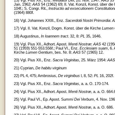
15) Vgl. Pius XII., Enz.
Mediator Dei
, 20. Nov. 1947:
AAS
39 
Jan. 1962:
AAS
54 (1962) 69; II. Vat. Konzil, Konst. über die 
104f.; S. Congr. Rit.,
Instructio ad exsecutionem Constitution
(1964) 880f.
16) Vgl. Johannes XXIII., Enz.
Sacerdotii Nostri Primordia
:
A
17) Vgl. II. Vat. Konzil, Dogm. Konst. über die Kirche
Lumen 
18) Augustinus,
In Ioannem tract
. 32, 8:
PL
35, 1646.
19) Vgl. Pius XII., Adhort. Apost.
Menti Nostræ
:
AAS
42 (1950
51 (1959) 551-553.556f.; Paul VI., Enz.
Ecclesiam suam
, 6.
Kirche
Lumen Gentium
, bes. Nr. 8:
AAS
57 (1965) 12.
20) Vgl. Pius XII., Enz.
Sacra Virginitas
, 25. März 1954:
AAS
21) Cyprian,
De habitu virginum
22) PL 4, 475; Ambrosius,
De virginibus
l, 8, 52:
PL
16, 202f. 
23) Vgl. Pius XII., Enz.
Sacra Virginitas
, a. a. O. 170-174.
24) Vgl. Pius XII., Adhort. Apost.
Menti Nostræ
, a. a. O. 664.
25) Vgl. Paul VI., Ep. Apost. S
ummi Dei Verbum
, 4. Nov. 19
26) Vgl. Pius XII., Adhort. Apost.
Menti Nostræ
, a. a. O. 686.