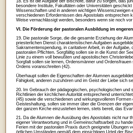
18. Es ist die Aufgabe der Bischöfe, dafür zu sorgen, daß j
besondere Institute, Fakultäten oder Universitäten geschickt
Wissenschaften und in anderen wichtigen Wissenszweigen ei
verschiedenen Erfordernissen des Apostolats entsprechen kön
Weise vernachlässigt werden, besonders wenn sie noch vor 
VI. Die Förderung der pastoralen Ausbildung im engeren
19. Die pastorale Sorge, die die gesamte Erziehung der Alumne
priesterlichen Dienst charakteristischen Aufgaben ausgebilde
Sakramentenspendung, in caritativer Arbeit, in der Aufgabe,
pastoralen Pflichten. Sorgfältig sollen sie in die Kunst der S
Linie zu einem voll bewußten und apostolischen Christenleben
Sorgfalt sollen sie lernen, Ordensmänner und Ordensfrauen s
Ordens voranschreiten (42).
Überhaupt sollen die Eigenschaften der Alumnen ausgebilde
Fähigkeit, anderen zuzuhören und im Geist der Liebe sich s
20. Im Gebrauch der pädagogischen, psychologischen und sozi
Richtlinien der kirchlichen Autorität entsprechend unterrich
(45) sowie die verschiedenen und wirkungsvolleren Formen 
Geisteshaltung, sollen sie immer über die Grenzen der eigen
der ganzen Kirche einzustehen lernen, stets bereit, das Eva
21. Da die Alumnen die Ausübung des Apostolats nicht nur th
eigener Verantwortung und in Gemeinschaftsarbeit zu hande
Ferien mit der pastoralen Praxis durch geeignete Übungen 
örtlichen Umständen gemäß dem einsichtigen Urteil der Bis