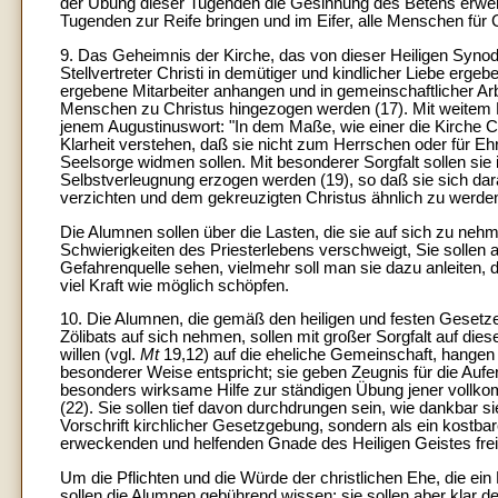
der Übung dieser Tugenden die Gesinnung des Betens erwerben
Tugenden zur Reife bringen und im Eifer, alle Menschen für
9. Das Geheimnis der Kirche, das von dieser Heiligen Synode
Stellvertreter Christi in demütiger und kindlicher Liebe erge
ergebene Mitarbeiter anhangen und in gemeinschaftlicher Arbe
Menschen zu Christus hingezogen werden (17). Mit weitem 
jenem Augustinuswort: "In dem Maße, wie einer die Kirche Chr
Klarheit verstehen, daß sie nicht zum Herrschen oder für E
Seelsorge widmen sollen. Mit besonderer Sorgfalt sollen si
Selbstverleugnung erzogen werden (19), so daß sie sich dara
verzichten und dem gekreuzigten Christus ähnlich zu werde
Die Alumnen sollen über die Lasten, die sie auf sich zu ne
Schwierigkeiten des Priesterlebens verschweigt, Sie sollen abe
Gefahrenquelle sehen, vielmehr soll man sie dazu anleiten, da
viel Kraft wie möglich schöpfen.
10. Die Alumnen, die gemäß den heiligen und festen Gesetzen
Zölibats auf sich nehmen, sollen mit großer Sorgfalt auf di
willen (vgl.
Mt
19,12) auf die eheliche Gemeinschaft, hangen 
besonderer Weise entspricht; sie geben Zeugnis für die Aufer
besonders wirksame Hilfe zur ständigen Übung jener vollkomme
(22). Sie sollen tief davon durchdrungen sein, wie dankbar s
Vorschrift kirchlicher Gesetzgebung, sondern als ein kostba
erweckenden und helfenden Gnade des Heiligen Geistes frei
Um die Pflichten und die Würde der christlichen Ehe, die ein 
sollen die Alumnen gebührend wissen; sie sollen aber klar d