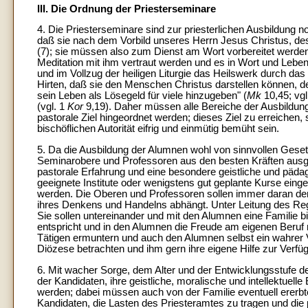
III. Die Ordnung der Priesterseminare
4. Die Priesterseminare sind zur priesterlichen Ausbildung 
daß sie nach dem Vorbild unseres Herrn Jesus Christus, des
(7); sie müssen also zum Dienst am Wort vorbereitet werde
Meditation mit ihm vertraut werden und es in Wort und Leben
und im Vollzug der heiligen Liturgie das Heilswerk durch da
Hirten, daß sie den Menschen Christus darstellen können, d
sein Leben als Lösegeld für viele hinzugeben" (
Mk
10,45; vg
(vgl. 1
Kor
9,19). Daher müssen alle Bereiche der Ausbildung, 
pastorale Ziel hingeordnet werden; dieses Ziel zu erreiche
bischöflichen Autorität eifrig und einmütig bemüht sein.
5. Da die Ausbildung der Alumnen wohl von sinnvollen Gese
Seminarobere und Professoren aus den besten Kräften ausg
pastorale Erfahrung und eine besondere geistliche und päda
geeignete Institute oder wenigstens gut geplante Kurse ein
werden. Die Oberen und Professoren sollen immer daran den
ihres Denkens und Handelns abhängt. Unter Leitung des Reg
Sie sollen untereinander und mit den Alumnen eine Familie bi
entspricht und in den Alumnen die Freude am eigenen Beruf nä
Tätigen ermuntern und auch den Alumnen selbst ein wahrer Va
Diözese betrachten und ihm gern ihre eigene Hilfe zur Verfüg
6. Mit wacher Sorge, dem Alter und der Entwicklungsstufe de
der Kandidaten, ihre geistliche, moralische und intellektuell
werden; dabei müssen auch von der Familie eventuell ererbt
Kandidaten, die Lasten des Priesteramtes zu tragen und die pa