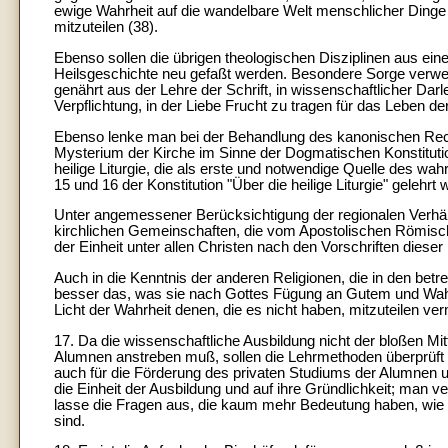
ewige Wahrheit auf die wandelbare Welt menschlicher Ding
mitzuteilen (38).
Ebenso sollen die übrigen theologischen Disziplinen aus ei
Heilsgeschichte neu gefaßt werden. Besondere Sorge verwen
genährt aus der Lehre der Schrift, in wissenschaftlicher Dar
Verpflichtung, in der Liebe Frucht zu tragen für das Leben der 
Ebenso lenke man bei der Behandlung des kanonischen Rech
Mysterium der Kirche im Sinne der Dogmatischen Konstitutio
heilige Liturgie, die als erste und notwendige Quelle des wahr
15 und 16 der Konstitution "Über die heilige Liturgie" gelehrt 
Unter angemessener Berücksichtigung der regionalen Verhält
kirchlichen Gemeinschaften, die vom Apostolischen Römische
der Einheit unter allen Christen nach den Vorschriften dies
Auch in die Kenntnis der anderen Religionen, die in den betr
besser das, was sie nach Gottes Fügung an Gutem und Wahr
Licht der Wahrheit denen, die es nicht haben, mitzuteilen ve
17. Da die wissenschaftliche Ausbildung nicht der bloßen Mit
Alumnen anstreben muß, sollen die Lehrmethoden überprüft w
auch für die Förderung des privaten Studiums der Alumnen u
die Einheit der Ausbildung und auf ihre Gründlichkeit; ma
lasse die Fragen aus, die kaum mehr Bedeutung haben, wie 
sind.