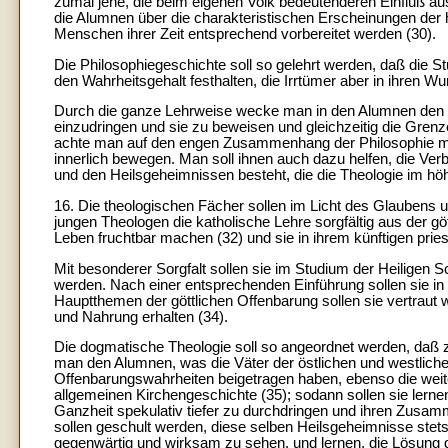
zumal jene, die beim eigenen Volk bedeutenderen Einfluß au
die Alumnen über die charakteristischen Erscheinungen der 
Menschen ihrer Zeit entsprechend vorbereitet werden (30).
Die Philosophiegeschichte soll so gelehrt werden, daß die S
den Wahrheitsgehalt festhalten, die Irrtümer aber in ihren 
Durch die ganze Lehrweise wecke man in den Alumnen den D
einzudringen und sie zu beweisen und gleichzeitig die Gre
achte man auf den engen Zusammenhang der Philosophie mit
innerlich bewegen. Man soll ihnen auch dazu helfen, die V
und den Heilsgeheimnissen besteht, die die Theologie im hö
16. Die theologischen Fächer sollen im Licht des Glaubens u
jungen Theologen die katholische Lehre sorgfältig aus der gött
Leben fruchtbar machen (32) und sie in ihrem künftigen prie
Mit besonderer Sorgfalt sollen sie im Studium der Heiligen Sc
werden. Nach einer entsprechenden Einführung sollen sie in
Hauptthemen der göttlichen Offenbarung sollen sie vertraut w
und Nahrung erhalten (34).
Die dogmatische Theologie soll so angeordnet werden, daß z
man den Alumnen, was die Väter der östlichen und westlichen
Offenbarungswahrheiten beigetragen haben, ebenso die weit
allgemeinen Kirchengeschichte (35); sodann sollen sie lernen
Ganzheit spekulativ tiefer zu durchdringen und ihren Zusamm
sollen geschult werden, diese selben Heilsgeheimnisse stet
gegenwärtig und wirksam zu sehen, und lernen, die Lösung 