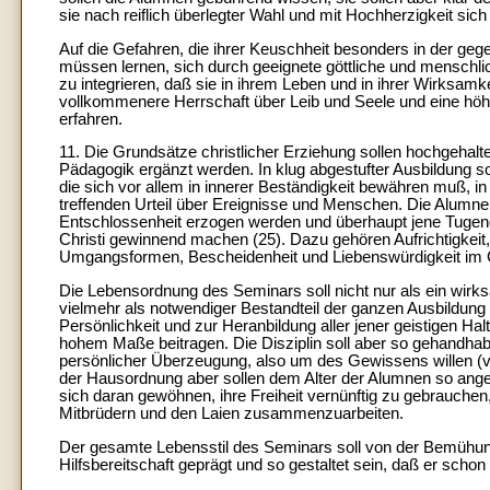
sie nach reiflich überlegter Wahl und mit Hochherzigkeit si
Auf die Gefahren, die ihrer Keuschheit besonders in der geg
müssen lernen, sich durch geeignete göttliche und menschlich
zu integrieren, daß sie in ihrem Leben und in ihrer Wirksam
vollkommenere Herrschaft über Leib und Seele und eine höhe
erfahren.
11. Die Grundsätze christlicher Erziehung sollen hochgehal
Pädagogik ergänzt werden. In klug abgestufter Ausbildung s
die sich vor allem in innerer Beständigkeit bewähren muß, i
treffenden Urteil über Ereignisse und Menschen. Die Alumnen
Entschlossenheit erzogen werden und überhaupt jene Tugend
Christi gewinnend machen (25). Dazu gehören Aufrichtigkeit
Umgangsformen, Bescheidenheit und Liebenswürdigkeit im
Die Lebensordnung des Seminars soll nicht nur als ein wi
vielmehr als notwendiger Bestandteil der ganzen Ausbildung
Persönlichkeit und zur Heranbildung aller jener geistigen Hal
hohem Maße beitragen. Die Disziplin soll aber so gehandhab
persönlicher Überzeugung, also um des Gewissens willen (v
der Hausordnung aber sollen dem Alter der Alumnen so angep
sich daran gewöhnen, ihre Freiheit vernünftig zu gebrauchen,
Mitbrüdern und den Laien zusammenzuarbeiten.
Der gesamte Lebensstil des Seminars soll von der Bemühu
Hilfsbereitschaft geprägt und so gestaltet sein, daß er schon