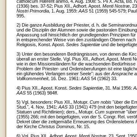
catholicum Hærent animo, 4. Aug. 1908: S. Pii X. Acta, Bd. I
(1936) bes. 37-52; Pius XII., Adhort. Apost.
Menti Nostræ
, 2
Nostri Primordia
, 1. Aug. 1959:
AAS
51 (1959) 545-579; Paul 
995.
2) Die ganze Ausbildung der Priester, d. h. die Seminarord
und die Disziplin der Alumnen sowie die pastoralen Einübun
Anpassung soll hinsichtlich der grundlegenden Prinzipien f
in entsprechender Weise von den zuständigen Oberen nach 
Religiosis, Konst. Apost.
Sedes Sapientiæ
und die beigefügte
3) Unter den besonderen Bedrängnissen, von denen die Kirch
überall an erster Stelle. Vgl. Pius XII., Adhort. Apost. Menti
wie in den Missionsländern für die wachsenden Bedürfnisse 
Problem der Priester- und Ordensberufungen ist eine tägliche
ein glühendes Verlangen seiner Seele": aus der
Ansprache an
Vollkommenheit
, 16. Dez. 1961:
AAS
54 (1962) 33.
4) Pius XII., Apost. Konst.
Sedes Sapientiæ
, 31. Mai 1956:
A
AAS
55 (1963) 984ff.
5) Vgl. besonders: Pius XII., Motupr.
Cum nobis
"über die Er
Stud.", 4. Nov. 1941:
AAS
33 (1941) 479 (mit den beigefügten
Statuen und Richtlinien); ders., Motupr.
Cum supremæ
"über
(1955) 266; mit den beigefügten, von der S. Congr. Rel. veröffe
Dekret über die zeitgemäße Erneuerung des Ordenslebens
der Kirche
Christus Dominus
, Nr. 15.
6) Vgl. Pius XII., Adhort. Apost.
Menti Nostræ
, 23. Sept. 195