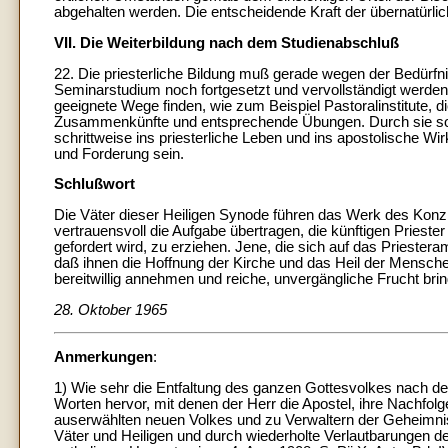
abgehalten werden. Die entscheidende Kraft der übernatürli
VII. Die Weiterbildung nach dem Studienabschluß
22. Die priesterliche Bildung muß gerade wegen der Bedürf
Seminarstudium noch fortgesetzt und vervollständigt werde
geeignete Wege finden, wie zum Beispiel Pastoralinstitute, 
Zusammenkünfte und entsprechende Übungen. Durch sie soll der
schrittweise ins priesterliche Leben und ins apostolische Wi
und Forderung sein.
Schlußwort
Die Väter dieser Heiligen Synode führen das Werk des Konzi
vertrauensvoll die Aufgabe übertragen, die künftigen Prieste
gefordert wird, zu erziehen. Jene, die sich auf das Priester
daß ihnen die Hoffnung der Kirche und das Heil der Mensch
bereitwillig annehmen und reiche, unvergängliche Frucht bri
28. Oktober 1965
Anmerkungen
:
1) Wie sehr die Entfaltung des ganzen Gottesvolkes nach dem
Worten hervor, mit denen der Herr die Apostel, ihre Nachfol
auserwählten neuen Volkes und zu Verwaltern der Geheimnis
Väter und Heiligen und durch wiederholte Verlautbarungen de