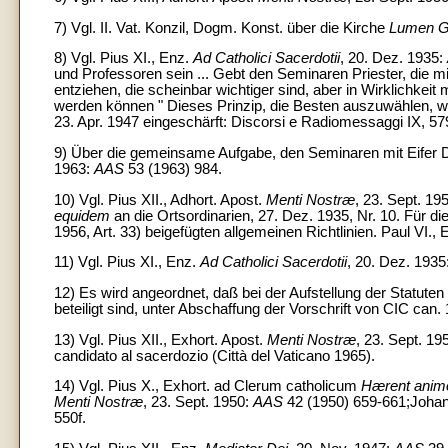
7) Vgl. II. Vat. Konzil, Dogm. Konst. über die Kirche
Lumen G
8) Vgl. Pius XI., Enz.
Ad Catholici Sacerdotii
, 20. Dez. 1935:
und Professoren sein ... Gebt den Seminaren Priester, die m
entziehen, die scheinbar wichtiger sind, aber in Wirklichkeit
werden können " Dieses Prinzip, die Besten auszuwählen, wird
23. Apr. 1947 eingeschärft: Discorsi e Radiomessaggi IX, 57
9) Über die gemeinsame Aufgabe, den Seminaren mit Eifer Die
1963:
AAS
53 (1963) 984.
10) Vgl. Pius XII., Adhort. Apost.
Menti Nostræ
, 23. Sept. 19
equidem
an die Ortsordinarien, 27. Dez. 1935, Nr. 10. Für d
1956, Art. 33) beigefügten allgemeinen Richtlinien. Paul VI., 
11) Vgl. Pius XI., Enz.
Ad Catholici Sacerdotii
, 20. Dez. 1935
12) Es wird angeordnet, daß bei der Aufstellung der Statuten
beteiligt sind, unter Abschaffung der Vorschrift von CIC can. 
13) Vgl. Pius XII., Exhort. Apost.
Menti Nostræ
, 23. Sept. 19
candidato al sacerdozio (Città del Vaticano 1965).
14) Vgl. Pius X., Exhort. ad Clerum catholicum
Hærent anim
Menti Nostræ
, 23. Sept. 1950:
AAS
42 (1950) 659-661;Johan
550f.