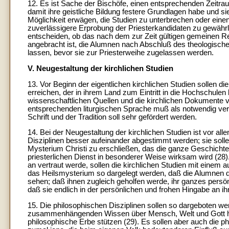
12. Es ist Sache der Bischöfe, einen entsprechenden Zeitrau
damit ihre geistliche Bildung festere Grundlagen habe und si
Möglichkeit erwägen, die Studien zu unterbrechen oder ein
zuverlässigere Erprobung der Priesterkandidaten zu gewährl
entscheiden, ob das nach dem zur Zeit gültigen gemeinen Rec
angebracht ist, die Alumnen nach Abschluß des theologisc
lassen, bevor sie zur Priesterweihe zugelassen werden.
V. Neugestaltung der kirchlichen Studien
13. Vor Beginn der eigentlichen kirchlichen Studien sollen 
erreichen, der in ihrem Land zum Eintritt in die Hochschulen 
wissenschaftlichen Quellen und die kirchlichen Dokumente 
entsprechenden liturgischen Sprache muß als notwendig ver
Schrift und der Tradition soll sehr gefördert werden.
14. Bei der Neugestaltung der kirchlichen Studien ist vor al
Disziplinen besser aufeinander abgestimmt werden; sie soll
Mysterium Christi zu erschließen, das die ganze Geschichte 
priesterlichen Dienst in besonderer Weise wirksam wird (28
an vertraut werde, sollen die kirchlichen Studien mit einem 
das Heilsmysterium so dargelegt werden, daß die Alumnen den
sehen; daß ihnen zugleich geholfen werde, ihr ganzes persö
daß sie endlich in der persönlichen und frohen Hingabe an ih
15. Die philosophischen Disziplinen sollen so dargeboten w
zusammenhängenden Wissen über Mensch, Welt und Gott hinge
philosophische Erbe stützen (29). Es sollen aber auch die p