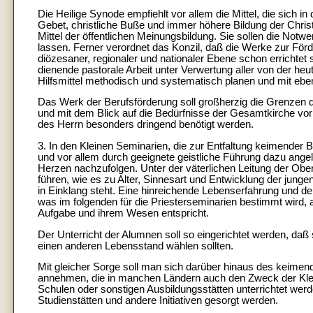
Die Heilige Synode empfiehlt vor allem die Mittel, die sich in
Gebet, christliche Buße und immer höhere Bildung der Chris
Mittel der öffentlichen Meinungsbildung. Sie sollen die Not
lassen. Ferner verordnet das Konzil, daß die Werke zur För
diözesaner, regionaler und nationaler Ebene schon errichtet 
dienende pastorale Arbeit unter Verwertung aller von der he
Hilfsmittel methodisch und systematisch planen und mit ebens
Das Werk der Berufsförderung soll großherzig die Grenzen d
und mit dem Blick auf die Bedürfnisse der Gesamtkirche vor 
des Herrn besonders dringend benötigt werden.
3. In den Kleinen Seminarien, die zur Entfaltung keimender B
und vor allem durch geeignete geistliche Führung dazu ange
Herzen nachzufolgen. Unter der väterlichen Leitung der Ober
führen, wie es zu Alter, Sinnesart und Entwicklung der ju
in Einklang steht. Eine hinreichende Lebenserfahrung und de
was im folgenden für die Priesterseminarien bestimmt wird, 
Aufgabe und ihrem Wesen entspricht.
Der Unterricht der Alumnen soll so eingerichtet werden, daß
einen anderen Lebensstand wählen sollten.
Mit gleicher Sorge soll man sich darüber hinaus des keimen
annehmen, die in manchen Ländern auch den Zweck der Kleine
Schulen oder sonstigen Ausbildungsstätten unterrichtet werd
Studienstätten und andere Initiativen gesorgt werden.