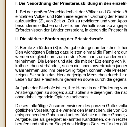
I. Die Neuordnung der Priesterausbildung in den einzel
1. Bei der großen Verschiedenheit der Völker und Gebiete kö
einzelnen Völker und Riten eine eigene " Ordnung der Priest
aufzustellen (2), von Zeit zu Zeit zu revidieren und vom Apos
besonderen örtlichen und zeitlichen Verhältnissen so angep
Erfordernissen der Länder entspricht, in denen die Priester
II. Die stärkere Förderung der Priesterberufe
2. Berufe zu fördern (3) ist Aufgabe der gesamten christlichen
Den wichtigsten Beitrag dazu leisten einmal die Familien; 
werden sie gleichsam zum ersten Seminar; zum anderen die
teilnehmen. Die Lehrer und alle, die mit der Erziehung von K
katholischen Verbände -, sollen die ihnen anvertrauten jung
wahrnehmen und ihm bereitwillig folgen können. Alle Priester 
zeigen. Sie sollen das Herz derjenigen Menschen durch ihr 
Leben für das Priestertum gewinnen sowie durch die gegenseit
Aufgabe der Bischöfe ist es, ihre Herde in der Förderung v
Anstrengungen zu sorgen; auch sollen sie diejenigen, die nac
ohne dabei irgendein Opfer zu scheuen.
Dieses tatkräftige Zusammenwirken des ganzen Gottesvolkes
göttlichen Vorsehung; sie verleiht den Menschen, die von Got
entsprechenden Gaben und unterstützt sie mit ihrer Gnade; z
Aufgabe, die als geeignet erkannten Kandidaten, die in rechte
berufen und mit dem Siegel des Heiligen Geistes für den gött