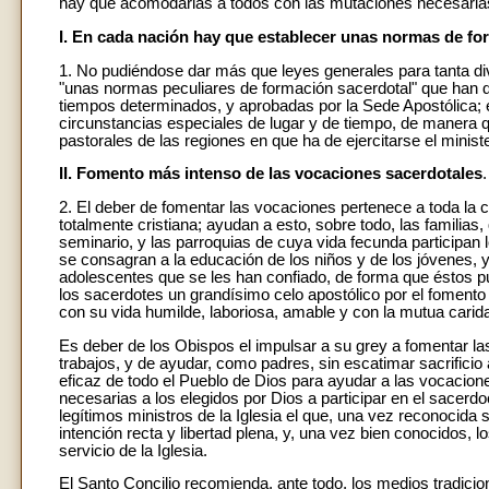
hay que acomodarlas a todos con las mutaciones necesaria
I. En cada nación hay que establecer unas normas de fo
1. No pudiéndose dar más que leyes generales para tanta di
"unas normas peculiares de formación sacerdotal" que han 
tiempos determinados, y aprobadas por la Sede Apostólica; 
circunstancias especiales de lugar y de tiempo, de manera 
pastorales de las regiones en que ha de ejercitarse el ministe
II. Fomento más intenso de las vocaciones sacerdotales
.
2. El deber de fomentar las vocaciones pertenece a toda la c
totalmente cristiana; ayudan a esto, sobre todo, las familias,
seminario, y las parroquias de cuya vida fecunda participa
se consagran a la educación de los niños y de los jóvenes, y,
adolescentes que se les han confiado, de forma que éstos p
los sacerdotes un grandísimo celo apostólico por el fomento
con su vida humilde, laboriosa, amable y con la mutua caridad
Es deber de los Obispos el impulsar a su grey a fomentar la
trabajos, y de ayudar, como padres, sin escatimar sacrificio
eficaz de todo el Pueblo de Dios para ayudar a las vocacion
necesarias a los elegidos por Dios a participar en el sacerdo
legítimos ministros de la Iglesia el que, una vez reconocida 
intención recta y libertad plena, y, una vez bien conocidos, l
servicio de la Iglesia.
El Santo Concilio recomienda, ante todo, los medios tradicio