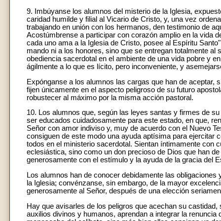
9. Imbúyanse los alumnos del misterio de la Iglesia, expuest
caridad humilde y filial al Vicario de Cristo, y, una vez or
trabajando en unión con los hermanos, den testimonio de aque
Acostúmbrense a participar con corazón amplio en la vida de
cada uno ama a la Iglesia de Cristo, posee al Espíritu Santo
mando ni a los honores, sino que se entregan totalmente al s
obediencia sacerdotal en el ambiente de una vida pobre y e
ágilmente a lo que es lícito, pero inconveniente, y asemejars
Expónganse a los alumnos las cargas que han de aceptar, sin
fijen únicamente en el aspecto peligroso de su futuro aposto
robustecer al máximo por la misma acción pastoral.
10. Los alumnos que, según las leyes santas y firmes de su pr
ser educados cuidadosamente para este estado, en que, renun
Señor con amor indiviso y, muy de acuerdo con el Nuevo Test
consiguen de este modo una ayuda aptísima para ejercitar c
todos en el ministerio sacerdotal. Sientan íntimamente con 
eclesiástica, sino como un don precioso de Dios que han de
generosamente con el estímulo y la ayuda de la gracia del Es
Los alumnos han de conocer debidamente las obligaciones y l
la Iglesia; convénzanse, sin embargo, de la mayor excelenci
generosamente al Señor, después de una elección seriament
Hay que avisarles de los peligros que acechan su castidad,
auxilios divinos y humanos, aprendan a integrar la renuncia 