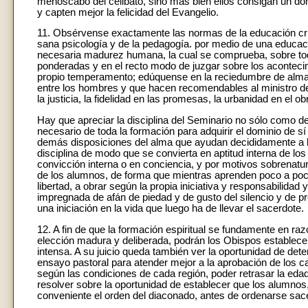
menoscabo del celibato, sino más bien ellos consigan un d
y capten mejor la felicidad del Evangelio.
11. Obsérvense exactamente las normas de la educación cri
sana psicología y de la pedagogía. por medio de una educac
necesaria madurez humana, la cual se comprueba, sobre todo,
ponderadas y en el recto modo de juzgar sobre los acontec
propio temperamento; edúquense en la reciedumbre de alma 
entre los hombres y que hacen recomendables al ministro de
la justicia, la fidelidad en las promesas, la urbanidad en el ob
Hay que apreciar la disciplina del Seminario no sólo como d
necesario de toda la formación para adquirir el dominio de s
demás disposiciones del alma que ayudan decididamente a la
disciplina de modo que se convierta en aptitud interna de los
convicción interna o en conciencia, y por motivos sobrenatur
de los alumnos, de forma que mientras aprenden poco a po
libertad, a obrar según la propia iniciativa y responsabilida
impregnada de afán de piedad y de gusto del silencio y de 
una iniciación en la vida que luego ha de llevar el sacerdote.
12. A fin de que la formación espiritual se fundamente en 
elección madura y deliberada, podrán los Obispos establecer
intensa. A su juicio queda también ver la oportunidad de dete
ensayo pastoral para atender mejor a la aprobación de los c
según las condiciones de cada región, poder retrasar la eda
resolver sobre la oportunidad de establecer que los alumnos,
conveniente el orden del diaconado, antes de ordenarse sac