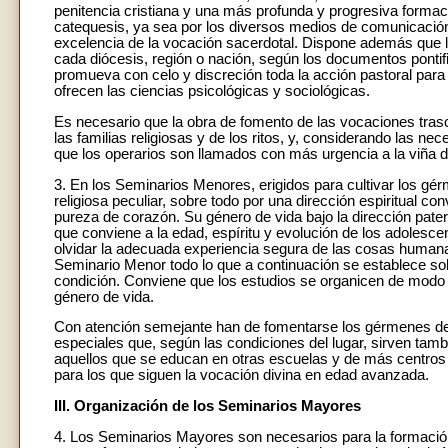
penitencia cristiana y una más profunda y progresiva formaci
catequesis, ya sea por los diversos medios de comunicación
excelencia de la vocación sacerdotal. Dispone además que la
cada diócesis, región o nación, según los documentos pontif
promueva con celo y discreción toda la acción pastoral para
ofrecen las ciencias psicológicas y sociológicas.
Es necesario que la obra de fomento de las vocaciones trasc
las familias religiosas y de los ritos, y, considerando las ne
que los operarios son llamados con más urgencia a la viña d
3. En los Seminarios Menores, erigidos para cultivar los gé
religiosa peculiar, sobre todo por una dirección espiritual c
pureza de corazón. Su género de vida bajo la dirección pater
que conviene a la edad, espíritu y evolución de los adolesce
olvidar la adecuada experiencia segura de las cosas humanas
Seminario Menor todo lo que a continuación se establece so
condición. Conviene que los estudios se organicen de modo q
género de vida.
Con atención semejante han de fomentarse los gérmenes de l
especiales que, según las condiciones del lugar, sirven tam
aquellos que se educan en otras escuelas y de más centros
para los que siguen la vocación divina en edad avanzada.
III. Organización de los Seminarios Mayores
4. Los Seminarios Mayores son necesarios para la formación