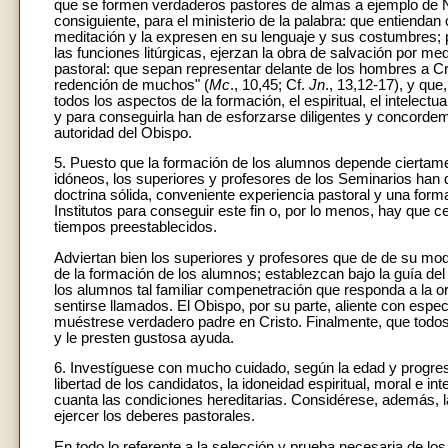
que se formen verdaderos pastores de almas a ejemplo de N
consiguiente, para el ministerio de la palabra: que entienda
meditación y la expresen en su lenguaje y sus costumbres; par
las funciones litúrgicas, ejerzan la obra de salvación por med
pastoral: que sepan representar delante de los hombres a Cris
redención de muchos" (
Mc
., 10,45; Cf.
Jn
., 13,12-17), y qu
todos los aspectos de la formación, el espiritual, el intelect
y para conseguirla han de esforzarse diligentes y concordem
autoridad del Obispo.
5. Puesto que la formación de los alumnos depende ciertame
idóneos, los superiores y profesores de los Seminarios han 
doctrina sólida, conveniente experiencia pastoral y una for
Institutos para conseguir este fin o, por lo menos, hay que
tiempos preestablecidos.
Adviertan bien los superiores y profesores que de de su mo
de la formación de los alumnos; establezcan bajo la guía de
los alumnos tal familiar compenetración que responda a la or
sentirse llamados. El Obispo, por su parte, aliente con espec
muéstrese verdadero padre en Cristo. Finalmente, que todos
y le presten gustosa ayuda.
6. Investíguese con mucho cuidado, según la edad y progreso
libertad de los candidatos, la idoneidad espiritual, moral e in
cuanta las condiciones hereditarias. Considérese, además, 
ejercer los deberes pastorales.
En todo lo referente a la selección y prueba necesaria de 