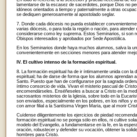
lamentarse de la escasez de sacerdotes, porque Dios no perm
idóneos orientados a tiempo y paternalmente a otras ocupac
se dediquen generosamente al apostolado seglar.
7. Donde cada diócesis no pueda establecer convenienteme
varias diócesis, o para toda la región o nación, para atender
considerarse como ley suprema. Estos Seminarios, si son re
Obispos interesados y aprobados por Sede Apostólica.
En los Seminarios donde haya muchos alumnos, salva la unid
convenientemente en secciones menores para atender mejor
IV. El cultivo intenso de la formación espiritual.
8. La formación espiritual ha de ir íntimamente unida con la do
espiritual; ha de darse de forma que los alumnos aprendan a 
Santo. Puesto que han de configurarse por la sagrada orden
íntimo consorcio de vida. Vivan el misterio pascual de Cristo
encomendárseles. Enséñeseles a buscar a Cristo en la medita
sacrosantos misterios de la Iglesia, sobre todo en la Eucaris
son enviados, especialmente en los pobres, en los niños y 
con amor filial a la Santísima Virgen María, que al morir Cr
Cuídense diligentemente los ejercicios de piedad recomendad
formación espiritual no se ponga sólo en ellos, ni cultive so
modelo del Evangelio, a fundamentarse en la fe, en la esperan
oración, robustecer y defender su vocación, obtener la solid
hombres para Cristo.