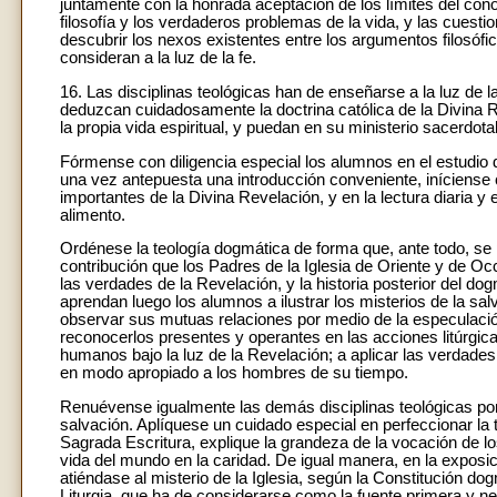
juntamente con la honrada aceptación de los límites del co
filosofía y los verdaderos problemas de la vida, y las cues
descubrir los nexos existentes entre los argumentos filosófico
consideran a la luz de la fe.
16. Las disciplinas teológicas han de enseñarse a la luz de l
deduzcan cuidadosamente la doctrina católica de la Divina R
la propia vida espiritual, y puedan en su ministerio sacerdota
Fórmense con diligencia especial los alumnos en el estudio 
una vez antepuesta una introducción conveniente, iníciense
importantes de la Divina Revelación, y en la lectura diaria y
alimento.
Ordénese la teología dogmática de forma que, ante todo, se
contribución que los Padres de la Iglesia de Oriente y de O
las verdades de la Revelación, y la historia posterior del dog
aprendan luego los alumnos a ilustrar los misterios de la 
observar sus mutuas relaciones por medio de la especulaci
reconocerlos presentes y operantes en las acciones litúrgicas
humanos bajo la luz de la Revelación; a aplicar las verdade
en modo apropiado a los hombres de su tiempo.
Renuévense igualmente las demás disciplinas teológicas por u
salvación. Aplíquese un cuidado especial en perfeccionar la t
Sagrada Escritura, explique la grandeza de la vocación de los 
vida del mundo en la caridad. De igual manera, en la exposic
atiéndase al misterio de la Iglesia, según la Constitución do
Liturgia, que ha de considerarse como la fuente primera y ne