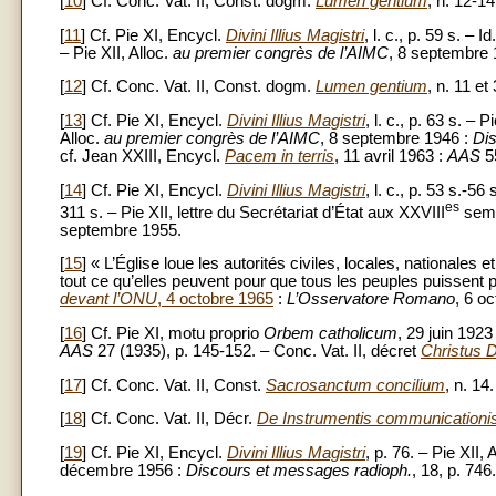
[
10
] Cf. Conc. Vat. II, Const. dogm.
Lumen gentium
, n. 12-14
[
11
] Cf. Pie XI, Encycl.
Divini Illius Magistri
, l. c., p. 59 s. –
– Pie XII, Alloc.
au premier congrès de l’AIMC
, 8 septembre 
[
12
] Cf. Conc. Vat. II, Const. dogm.
Lumen gentium
, n. 11 et
[
13
] Cf. Pie XI, Encycl.
Divini Illius Magistri
, l. c., p. 63 s. –
Alloc.
au premier congrès de l’AIMC
, 8 septembre 1946 :
Di
cf. Jean XXIII, Encycl.
Pacem in terris
, 11 avril 1963 :
AAS
55
[
14
] Cf. Pie XI, Encycl.
Divini Illius Magistri
, l. c., p. 53 s.-56 
es
311 s. – Pie XII, lettre du Secrétariat d’État aux XXVIII
sema
septembre 1955.
[
15
] « L’Église loue les autorités civiles, locales, nationales
tout ce qu’elles peuvent pour que tous les peuples puissent par
devant l’ONU
, 4 octobre 1965
:
L’Osservatore Romano
, 6 o
[
16
] Cf. Pie XI, motu proprio
Orbem catholicum
, 29 juin 1923
AAS
27 (1935), p. 145-152. – Conc. Vat. II, décret
Christus 
[
17
] Cf. Conc. Vat. II, Const.
Sacrosanctum concilium
, n. 14.
[
18
] Cf. Conc. Vat. II, Décr.
De Instrumentis communicationis
[
19
] Cf. Pie XI, Encycl.
Divini Illius Magistri
, p. 76. – Pie XII, 
décembre 1956 :
Discours et messages radioph.
, 18, p. 746.