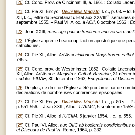
[
20
] Cf. Conc. Prov. de Cincinnati III, a. 1861 : Collatio Lacen
[
21
] Cf. Pie XI, Encycl.
Divini Illius Magistri
, l. c., p. 63. – Id
es
XII, l. c., lettre du Secrétariat d’État aux XXVIII
semaines soc
septembre 1955. – Paul VI, Alloc.
à ACII
, 6 octobre 1963 :
En
[
22
] Jean XXIII,
message pour le trentième anniversaire de l’En
[
23
] L’Église apprécie beaucoup l’action apostolique que peu
catholiques.
[
24
] Cf. Pie XII, Alloc.
Ad Associationem Magistrorum cathol.
745 s.
[
25
] Cf. Conc. prov. de Westminster, 1852 : Collatio Lacensis 
XII, Alloc.
Ad Assoc. Magistror. Cathol. Bavariae
, 31 décemb
sodales FIDAE
, 30 décembre 1963,
Encycliques et Discours
[
26
] De plus, ce droit de l’Église a été proclamé par de nom
déclarations de nombreuses conférences épiscopales.
[
27
] Cf. Pie XI, Encycl.
Divini Illius Magistri
, l. c., p. 80 s. – P
p. 551-556. – Jean XXIII, Alloc.
à l’AIMC
, 5 septembre 1559 
[
28
] Cf. Pie XII, Alloc.
à l’UCIIM
, 5 janvier 1954, l. c., p. 555.
[
29
] Cf. Paul VI, Alloc.
aux OIIC ab hodiernis condicionibus pec
et Discours de Paul VI
, Rome, 1964, p. 232.