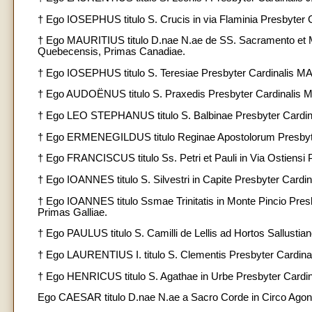
† Ego IOSEPHUS titulo S. Crucis in via Flaminia Presbyter
† Ego MAURITIUS titulo D.nae N.ae de SS. Sacramento et 
Quebecensis, Primas Canadiae.
† Ego IOSEPHUS titulo S. Teresiae Presbyter Cardinalis 
† Ego AUDOËNUS titulo S. Praxedis Presbyter Cardinalis M
† Ego LEO STEPHANUS titulo S. Balbinae Presbyter Cardina
† Ego ERMENEGILDUS titulo Reginae Apostolorum Presbyter
† Ego FRANCISCUS titulo Ss. Petri et Pauli in Via Ostiensi
† Ego IOANNES titulo S. Silvestri in Capite Presbyter Card
† Ego IOANNES titulo Ssmae Trinitatis in Monte Pincio Pres
Primas Galliae.
† Ego PAULUS titulo S. Camilli de Lellis ad Hortos Sallu
† Ego LAURENTIUS I. titulo S. Clementis Presbyter Cardin
† Ego HENRICUS titulo S. Agathae in Urbe Presbyter Cardi
Ego CAESAR titulo D.nae N.ae a Sacro Corde in Circo Agon