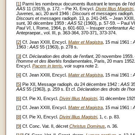
[
1
] Parmi les nombreux documents illustrant le temps de l’édu
AAS
11 (1919), p. 172. – Pie XI, Encycl.
Divini Illius Magistri
Juvenes
, aci, 20 avril 1946 :
Discours et messages radioph.
Discours et messages radioph.
13, p. 241-245. – Jean XXIII
sunt, 30 décembre 1959 :
AAS
52 (1960), p. 57-59. – Paul V
Paul VI
, I, Rome, 1964, p. 601-603. – Insuper conferantur
Ac
Antepraepar., vol. III, p. 363-364, 370-371, 373-374.
[
2
] Cf. Jean XXIII, Encycl.
Mater et Magistra
, 15 mai 1961 :
1963 :
AAS
55 (1963), p. 278 s.
[
3
] Cf.
Déclaration des droits de l’enfant
, 20 novembre 1959.
l’homme et des libertés fondamentales
, Paris, 20 mars 1952
Encycl.
Pacem in terris
, voir supra note 2.
[
4
] Cf. Jean XXIII, Encycl.
Mater et Magistra
, 15 mai 1961 :
[
5
] Pie XII, Message radioph. du 24 décembre 1942 :
AAS
35
AAS
55 (1963), p. 259 s. Et cf.
Déclaration des droits de l’
[
6
] Cf. Pie XI, Encycl.
Divini Illius Magistri
, 31 décembre 192
[
7
] Cf. Jean XXIII, Encycl.
Mater et Magistra
, 15 mai 1961 :
[
8
] Cf. Pie XI, Encycl.
Divini Illius Magistri
, 1, c. p. 83.
[
9
] Cf. Conc. Vat. II, décret
Christus Dominus
, n. 36.