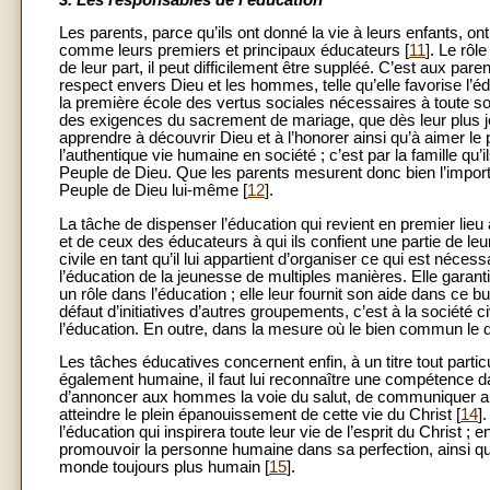
Les parents, parce qu’ils ont donné la vie à leurs enfants, ont 
comme leurs premiers et principaux éducateurs [
11
]. Le rôl
de leur part, il peut difficilement être suppléé. C’est aux par
respect envers Dieu et les hommes, telle qu’elle favorise l’éd
la première école des vertus sociales nécessaires à toute soc
des exigences du sacrement de mariage, que dès leur plus j
apprendre à découvrir Dieu et à l’honorer ainsi qu’à aimer le p
l’authentique vie humaine en société ; c’est par la famille 
Peuple de Dieu. Que les parents mesurent donc bien l’importa
Peuple de Dieu lui-même [
12
].
La tâche de dispenser l’éducation qui revient en premier lieu à
et de ceux des éducateurs à qui ils confient une partie de leu
civile en tant qu’il lui appartient d’organiser ce qui est néc
l’éducation de la jeunesse de multiples manières. Elle garanti
un rôle dans l’éducation ; elle leur fournit son aide dans ce b
défaut d’initiatives d’autres groupements, c’est à la société
l’éducation. En outre, dans la mesure où le bien commun le d
Les tâches éducatives concernent enfin, à un titre tout partic
également humaine, il faut lui reconnaître une compétence da
d’annoncer aux hommes la voie du salut, de communiquer aux 
atteindre le plein épanouissement de cette vie du Christ [
14
]
l’éducation qui inspirera toute leur vie de l’esprit du Christ 
promouvoir la personne humaine dans sa perfection, ainsi que 
monde toujours plus humain [
15
].