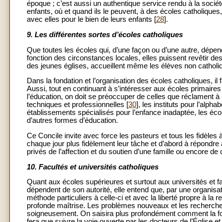
époque ; c’est aussi un authentique service rendu à la sociét
enfants, où et quand ils le peuvent, à des écoles catholiques,
avec elles pour le bien de leurs enfants [
28
].
9. Les différentes sortes d’écoles catholiques
Que toutes les écoles qui, d’une façon ou d’une autre, dépend
fonction des circonstances locales, elles puissent revêtir de
des jeunes églises, accueillent même les élèves non catholiq
Dans la fondation et l’organisation des écoles catholiques, il 
Aussi, tout en continuant à s’intéresser aux écoles primaire
l’éducation, on doit se préoccuper de celles que réclament à u
techniques et professionnelles [
30
], les instituts pour l’alph
établissements spécialisés pour l’enfance inadaptée, les écol
d’autres formes d’éducation.
Ce Concile invite avec force les pasteurs et tous les fidèles 
chaque jour plus fidèlement leur tâche et d’abord à répondr
privés de l’affection et du soutien d’une famille ou encore de 
10. Facultés et universités catholiques
Quant aux écoles supérieures et surtout aux universités et facu
dépendent de son autorité, elle entend que, par une organisati
méthode particuliers à celle-ci et avec la liberté propre à l
profonde maîtrise. Les problèmes nouveaux et les recherche
soigneusement. On saisira plus profondément comment la foi et
fera que suivre la voie ouverte par les docteurs de l’Église 