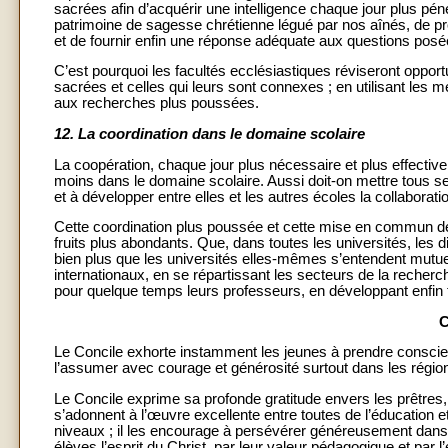
sacrées afin d’acquérir une intelligence chaque jour plus péné
patrimoine de sagesse chrétienne légué par nos aînés, de pr
et de fournir enfin une réponse adéquate aux questions posé
C’est pourquoi les facultés ecclésiastiques réviseront oppor
sacrées et celles qui leurs sont connexes ; en utilisant les
aux recherches plus poussées.
12. La coordination dans le domaine scolaire
La coopération, chaque jour plus nécessaire et plus effectiv
moins dans le domaine scolaire. Aussi doit-on mettre tous se
et à développer entre elles et les autres écoles la collaborat
Cette coordination plus poussée et cette mise en commun des 
fruits plus abondants. Que, dans toutes les universités, les d
bien plus que les universités elles-mêmes s’entendent mutue
internationaux, en se répartissant les secteurs de la reche
pour quelque temps leurs professeurs, en développant enfin t
Le Concile exhorte instamment les jeunes à prendre conscienc
l’assumer avec courage et générosité surtout dans les région
Le Concile exprime sa profonde gratitude envers les prêtres, 
s’adonnent à l’œuvre excellente entre toutes de l’éducation e
niveaux ; il les encourage à persévérer généreusement dans la
élèves l’esprit du Christ, par leur valeur pédagogique et par 