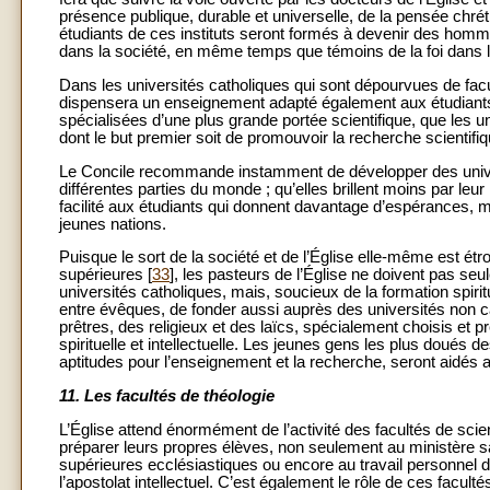
présence publique, durable et universelle, de la pensée chrétien
étudiants de ces instituts seront formés à devenir des homm
dans la société, en même temps que témoins de la foi dans 
Dans les universités catholiques qui sont dépourvues de facult
dispensera un enseignement adapté également aux étudiant
spécialisées d’une plus grande portée scientifique, que les un
dont le but premier soit de promouvoir la recherche scientifiq
Le Concile recommande instamment de développer des univer
différentes parties du monde ; qu’elles brillent moins par leu
facilité aux étudiants qui donnent davantage d’espérances, mê
jeunes nations.
Puisque le sort de la société et de l’Église elle-même est ét
supérieures [
33
], les pasteurs de l’Église ne doivent pas se
universités catholiques, mais, soucieux de la formation spiritu
entre évêques, de fonder aussi auprès des universités non ca
prêtres, des religieux et des laïcs, spécialement choisis et 
spirituelle et intellectuelle. Les jeunes gens les plus doués 
aptitudes pour l’enseignement et la recherche, seront aidés a
11. Les facultés de théologie
L’Église attend énormément de l’activité des facultés de sci
préparer leurs propres élèves, non seulement au ministère s
supérieures ecclésiastiques ou encore au travail personnel d
l’apostolat intellectuel. C’est également le rôle de ces facu