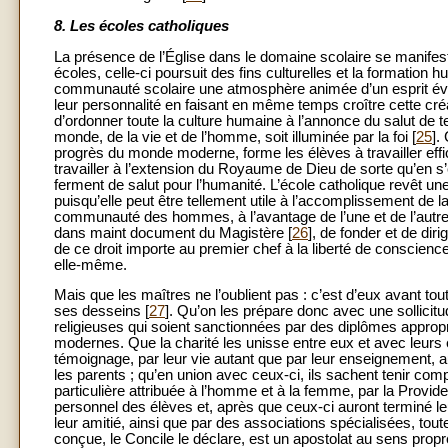
8. Les écoles catholiques
La présence de l’Église dans le domaine scolaire se manifeste 
écoles, celle-ci poursuit des fins culturelles et la formation 
communauté scolaire une atmosphère animée d’un esprit évang
leur personnalité en faisant en même temps croître cette cré
d’ordonner toute la culture humaine à l’annonce du salut de t
monde, de la vie et de l’homme, soit illuminée par la foi [
25
].
progrès du monde moderne, forme les élèves à travailler effi
travailler à l’extension du Royaume de Dieu de sorte qu’en 
ferment de salut pour l’humanité. L’école catholique revêt
puisqu’elle peut être tellement utile à l’accomplissement de l
communauté des hommes, à l’avantage de l’une et de l’autre. A
dans maint document du Magistère [
26
], de fonder et de dir
de ce droit importe au premier chef à la liberté de conscience
elle-même.
Mais que les maîtres ne l’oublient pas : c’est d’eux avant tou
ses desseins [
27
]. Qu’on les prépare donc avec une sollicitu
religieuses qui soient sanctionnées par des diplômes approp
modernes. Que la charité les unisse entre eux et avec leurs é
témoignage, par leur vie autant que par leur enseignement, au 
les parents ; qu’en union avec ceux-ci, ils sachent tenir com
particulière attribuée à l’homme et à la femme, par la Providenc
personnel des élèves et, après que ceux-ci auront terminé leu
leur amitié, ainsi que par des associations spécialisées, tout
conçue, le Concile le déclare, est un apostolat au sens pro