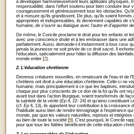
à développer harmonieusement leurs aptitudes physiques, mor
responsabilité, dans l’effort soutenu pour bien conduire leur v
courageusement et généreusement tous les obstacles. Qu’ils b
et à mesure qu’ils grandissent. De plus, qu’ils soient formés 
appropriées et indispensables, ils deviennent capables de s
humaine, de s’ouvrir au dialogue avec l’autre et d’apporter d
De même, le Concile proclame le droit pour les enfants et le
avec une conscience droite et à les embrasser dans une adhés
parfaitement. Aussi, demande-t-il instamment à tous ceux qui
jamais la jeunesse ne soit privée de ce droit sacré. Il exhort
l’éducation, spécialement pour hâter la diffusion des bienfait
monde entier [
7
].
2. L’éducation chrétienne
Devenus créatures nouvelles, en renaissant de l’eau et de l’Es
chrétiens ont droit à une éducation chrétienne. Celle-ci ne v
humaine, mais principalement à ce que les baptisés, introdu
chaque jour plus conscients de ce don de la foi qu’ils ont reç
avant tout dans l’action liturgique, soient transformés de fa
la sainteté de la vérité (
Ep
4, 22- 24) et qu’ainsi constituant c
(cf.
Ep
4, 13), ils apportent leur contribution à la croissance
l’habitude aussi bien de rendre témoignage à l’espérance qui
monde, par quoi les valeurs naturelles, reprises et intégrées
au bien de toute la société [
9
]. C’est pourquoi, le Concile rap
pour que tous les fidèles bénéficient de cette éducation chréti
3. Les responsables de l’éducation