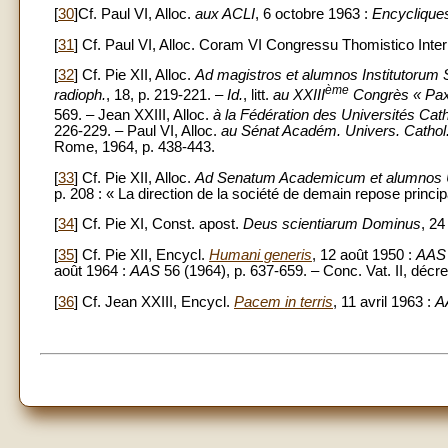
[
30
]Cf. Paul VI, Alloc.
aux ACLI
, 6 octobre 1963 :
Encycliques
[
31
] Cf. Paul VI, Alloc. Coram VI Congressu Thomistico Int
[
32
] Cf. Pie XII, Alloc.
Ad magistros et alumnos Institutorum 
ème
radioph.
, 18, p. 219-221. –
Id.
, litt.
au XXIII
Congrès « Pa
569. – Jean XXIII, Alloc.
à la Fédération des Universités Cath
226-229. – Paul VI, Alloc.
au Sénat Académ. Univers. Cathol
Rome, 1964, p. 438-443.
[
33
] Cf. Pie XII, Alloc.
Ad Senatum Academicum et alumnos U
p. 208 : « La direction de la société de demain repose princip
[
34
] Cf. Pie XI, Const. apost.
Deus scientiarum Dominus
, 24
[
35
] Cf. Pie XII, Encycl.
Humani generis
, 12 août 1950 :
AAS
août 1964 :
AAS
56 (1964), p. 637-659. – Conc. Vat. II, décr
[
36
] Cf. Jean XXIII, Encycl.
Pacem in terris
, 11 avril 1963 :
A