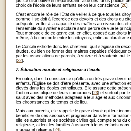
justice distributive en répartissant l’aide des fonds publics de
choix de l’école de leurs enfants selon leur conscience [
20
].
C’est encore le rôle de l’État de veiller à ce que tous les cit
comme il se doit à l’exercice des devoirs et des droits du cito
adéquate, veiller à la capacité des maîtres au niveau des étu
l’ensemble du système scolaire sans perdre de vue le princip
Tout monopole de ce genre est, en effet, opposé aux droits in
même, à la concorde entre les citoyens, enfin au pluralisme 
Le Concile exhorte donc les chrétiens, qu’il s’agisse de dé
études, ou bien de former des maîtres capables d’éduquer co
par les associations de parents, à suivre et à soutenir tout le 
[
22
].
7. Éducation morale et religieuse à l’école
En outre, dans la conscience qu’elle a du très grave devoir d
enfants, l’Église se doit d’être présente, avec une affection 
élevés dans les écoles catholiques. Elle assure cette présenc
l’action apostolique de leurs camarades [
23
] et surtout par l
salut avec des méthodes adaptées à leur âge et aux circonstanc
les circonstances de temps et de lieu.
Mais aux parents, elle rappelle le grave devoir qui leur incom
bénéficier de ces secours et progresser dans leur formation ch
elle les autorités et les sociétés civiles qui, compte tenu du 
religieuse, aident les familles à assurer à leurs enfants dan
moraux et religieux [
24
].