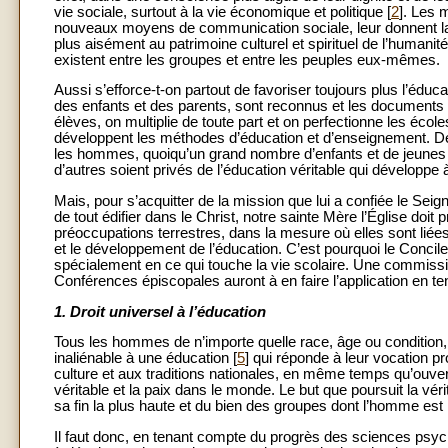
vie sociale, surtout à la vie économique et politique [
2
]. Les 
nouveaux moyens de communication sociale, leur donnent la p
plus aisément au patrimoine culturel et spirituel de l’humanité
existent entre les groupes et entre les peuples eux-mêmes.
Aussi s’efforce-t-on partout de favoriser toujours plus l’édu
des enfants et des parents, sont reconnus et les documents off
élèves, on multiplie de toute part et on perfectionne les écol
développent les méthodes d’éducation et d’enseignement. De
les hommes, quoiqu’un grand nombre d’enfants et de jeunes 
d’autres soient privés de l’éducation véritable qui développe à l
Mais, pour s’acquitter de la mission que lui a confiée le Sei
de tout édifier dans le Christ, notre sainte Mère l’Église doit
préoccupations terrestres, dans la mesure où elles sont liées
et le développement de l’éducation. C’est pourquoi le Concil
spécialement en ce qui touche la vie scolaire. Une commissio
Conférences épiscopales auront à en faire l’application en t
1. Droit universel à l’éducation
Tous les hommes de n’importe quelle race, âge ou condition, p
inaliénable à une éducation [
5
] qui réponde à leur vocation pr
culture et aux traditions nationales, en même temps qu’ouver
véritable et la paix dans le monde. Le but que poursuit la v
sa fin la plus haute et du bien des groupes dont l’homme est
Il faut donc, en tenant compte du progrès des sciences psych