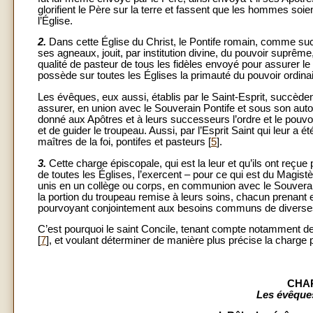
glorifient le Père sur la terre et fassent que les hommes soie
l’Église.
2.
Dans cette Église du Christ, le Pontife romain, comme succe
ses agneaux, jouit, par institution divine, du pouvoir suprêm
qualité de pasteur de tous les fidèles envoyé pour assurer le
possède sur toutes les Églises la primauté du pouvoir ordinai
Les évêques, eux aussi, établis par le Saint-Esprit, succè
assurer, en union avec le Souverain Pontife et sous son autori
donné aux Apôtres et à leurs successeurs l’ordre et le pouvoi
et de guider le troupeau. Aussi, par l’Esprit Saint qui leur a 
maîtres de la foi, pontifes et pasteurs [
5
].
3.
Cette charge épiscopale, qui est la leur et qu’ils ont reçue
de toutes les Églises, l’exercent – pour ce qui est du Magist
unis en un collège ou corps, en communion avec le Souverain P
la portion du troupeau remise à leurs soins, chacun prenant en 
pourvoyant conjointement aux besoins communs de diverses
C’est pourquoi le saint Concile, tenant compte notamment d
[
7
], et voulant déterminer de manière plus précise la charge 
CHAP
Les évêques