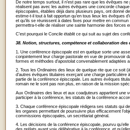
De notre temps surtout, il n’est pas rare que les évêques ne 
réalisent pas avec les autres évêques une concorde chaque j
épiscopales, établies déjà dans plusieurs pays, ont donné de
estime-t-il tout à fait opportun qu’en tous lieux les évêqu
et qu’ils se réunissent à dates fixes pour mettre en commun 
permettra-t-elle de réaliser une sainte harmonie des forces
C’est pourquoi le Concile établit ce qui suit au sujet des co
38.
Notion, structures, compétence et collaboration des
1. Une conférence épiscopale est en quelque sorte une assemb
conjointement leur charge pastorale en vue de promouvoir da
formes et méthodes d’apostolat convenablement adaptées a
2. Tous les Ordinaires des lieux de quelque rite que ce soit (à
d’autres évêques titulaires exerçant une charge particulière 
partie de la conférence épiscopale. Les autres évêques titul
romain ne le sont pas non plus, en raison de la mission spécial
Aux Ordinaires des lieux et aux coadjuteurs appartient une voi
participer à la conférence, les statuts de la conférence accor
3. Chaque conférence épiscopale rédigera ses statuts qui dev
les organes permettant de poursuivre plus efficacement l’ob
commissions épiscopales, un secrétariat général.
4. Les décisions de la conférence épiscopale, pourvu qu’elle 
des prélats ayant voix délibérative à la conférence, et qu’ell