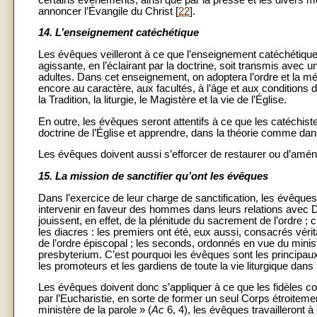
annoncer l’Évangile du Christ [
22
].
14.
L’enseignement catéchétique
Les évêques veilleront à ce que l’enseignement catéchétique, 
agissante, en l’éclairant par la doctrine, soit transmis avec
adultes. Dans cet enseignement, on adoptera l’ordre et la mé
encore au caractère, aux facultés, à l’âge et aux conditions 
la Tradition, la liturgie, le Magistère et la vie de l’Église.
En outre, les évêques seront attentifs à ce que les catéchiste
doctrine de l’Église et apprendre, dans la théorie comme dans 
Les évêques doivent aussi s’efforcer de restaurer ou d’amé
15.
La mission de sanctifier qu’ont les évêques
Dans l’exercice de leur charge de sanctification, les évêques 
intervenir en faveur des hommes dans leurs relations avec Di
jouissent, en effet, de la plénitude du sacrement de l’ordre ; 
les diacres : les premiers ont été, eux aussi, consacrés vér
de l’ordre épiscopal ; les seconds, ordonnés en vue du mini
presbyterium. C’est pourquoi les évêques sont les principa
les promoteurs et les gardiens de toute la vie liturgique dans l
Les évêques doivent donc s’appliquer à ce que les fidèles c
par l’Eucharistie, en sorte de former un seul Corps étroitement
ministère de la parole » (
Ac
6, 4), les évêques travailleront 