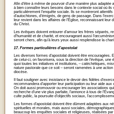
Afin d’être à même de pourvoir d’une manière plus adaptée au
à bien connaître leurs besoins dans le contexte social où ils 
particulièrement l’enquête sociale. Ils se montreront attentifs 
d’autochtones, d’émigrés, de gens de passage. Dans l’exercice 
leur revient dans les affaires de l’Église, reconnaissant leur d
du Christ.
Les évêques doivent entourer d’amour les frères séparés, 
d’humanité et de charité, et encourageant aussi l’œcuménisme
seront chers, afin qu’à leurs yeux aussi resplendisse la char
17.
Formes particulières d’apostolat
Les diverses formes d’apostolat doivent être encouragées. E
de celui-ci, on favorisera, sous la direction de l’évêque, une
quoi toutes les initiatives et institutions, – catéchétiques, mi
nature pastorale que ce soit – seront ramenées à une action 
diocèse.
Il faut souligner avec insistance le devoir des fidèles d’exerc
recommandera d’apporter leur participation ou leur aide aux œ
On doit aussi promouvoir ou encourager les associations qui 
recherche d’une vie plus parfaite, l’annonce à tous de l’Évang
culte public, la poursuite d’objectifs sociaux, l’accomplisse
Les formes d’apostolat doivent être dûment adaptées aux né
spirituelles et morales, mais aussi sociales, démographiques 
beaucoup les enquêtes sociales et religieuses, réalisées pa