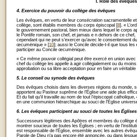
I. Rôle des évêques 
4.
Exercice du pouvoir du collège des évêques
Les évêques, en vertu de leur consécration sacramentelle e
collège, sont établis membres du corps épiscopal [
8
]. « L’o
le gouvernement pastoral, bien mieux dans lequel le corps ap
le Pontife romain, son chef, et jamais e n dehors de ce chef, 
cependant qui ne peut s’exercer qu’avec le consentement du
œcuménique » [
10
]; aussi le Concile décide-t-il que tous le
participer au Concile œcuménique.
« Ce même pouvoir collégial peut être exercé en union avec l
chef du collège les appelle à agir collégialement ou du moi
approbation ou sa libre acceptation pour en faire un véritable a
5.
Le conseil ou synode des évêques
Des évêques choisis dans les diverses régions du monde, sel
apportent au Pasteur suprême de l’Église une aide plus effi
Et du fait qu’il travaille au nom de tout l’épiscopat catholi
en une communion hiérarchique au souci de l’Église universel
6.
Les évêques participent au souci de toutes les Églises
Successeurs légitimes des Apôtres et membres du collège épi
montrer soucieux de toutes les Églises ; en vertu de l’institu
est responsable de l’Église, ensemble avec les autres évêqu
Parole de Dieu n’a pas encore été annoncée, ou dans lesquell