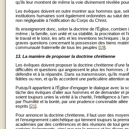
qu’ils leur montrent de même la voie divinement révélée pour 
Les évêques doivent en outre montrer aux hommes que, selon 
institutions humaines sont également ordonnées au salut de
non négligeable à l’édification du Corps du Christ.
Ils enseigneront donc, selon la doctrine de l’Église, combien i
même ; la famille, son unité et sa stabilité, la procréation et 
le travail et le loisir, les arts et les inventions techniques ;
graves questions concernant la possession des biens matériels,
communauté fraternelle de tous les peuples [
19
].
13.
La manière de proposer la doctrine chrétienne
Les évêques doivent proposer la doctrine chrétienne d’une 
difficultés et questions qui angoissent le plus les hommes ; il
défendre et à la répandre. Dans sa transmission, qu’ils manif
fidèles ou non, et qu’ils accordent une particulière attention
Puisqu’il appartient à l’Église d’engager le dialogue avec la so
tâche des évêques d’aller aux hommes et de demander et prom
soient toujours unies la vérité à la charité, l’intelligence à l
par l’humilité et la bonté, par une prudence convenable alliée p
esprits [
21
].
Pour annoncer la doctrine chrétienne, il faut user des moyens 
et l’enseignement catéchétique qui tiennent toujours la premi
académies par des conférences et des réunions de tout genre 
certains événements, ainsi que par la presse et les divers m