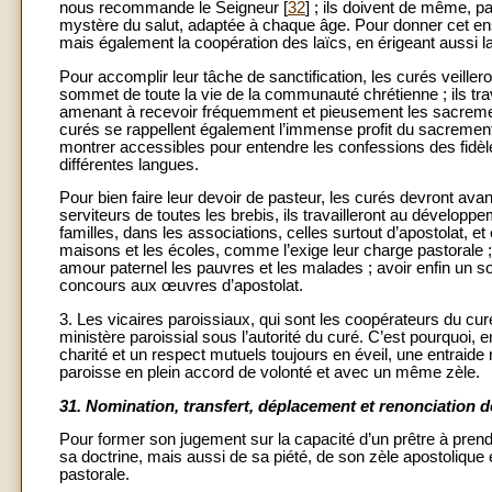
nous recommande le Seigneur [
32
] ; ils doivent de même, p
mystère du salut, adaptée à chaque âge. Pour donner cet en
mais également la coopération des laïcs, en érigeant aussi la
Pour accomplir leur tâche de sanctification, les curés veillero
sommet de toute la vie de la communauté chrétienne ; ils travai
amenant à recevoir fréquemment et pieusement les sacrements,
curés se rappellent également l’immense profit du sacrement 
montrer accessibles pour entendre les confessions des fidèle
différentes langues.
Pour bien faire leur devoir de pasteur, les curés devront ava
serviteurs de toutes les brebis, ils travailleront au développ
familles, dans les associations, celles surtout d’apostolat, et
maisons et les écoles, comme l’exige leur charge pastorale ;
amour paternel les pauvres et les malades ; avoir enfin un souc
concours aux œuvres d’apostolat.
3. Les vicaires paroissiaux, qui sont les coopérateurs du cur
ministère paroissial sous l’autorité du curé. C’est pourquoi, en
charité et un respect mutuels toujours en éveil, une entraide ré
paroisse en plein accord de volonté et avec un même zèle.
31.
Nomination, transfert, déplacement et renonciation d
Pour former son jugement sur la capacité d’un prêtre à prend
sa doctrine, mais aussi de sa piété, de son zèle apostolique 
pastorale.