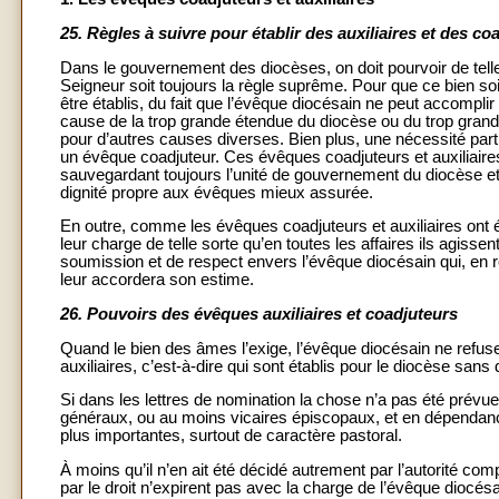
25.
Règles à suivre pour établir des auxiliaires et des co
Dans le gouvernement des diocèses, on doit pourvoir de tell
Seigneur soit toujours la règle suprême. Pour que ce bien soi
être établis, du fait que l’évêque diocésain ne peut accompl
cause de la trop grande étendue du diocèse ou du trop grand
pour d’autres causes diverses. Bien plus, une nécessité part
un évêque coadjuteur. Ces évêques coadjuteurs et auxiliaires
sauvegardant toujours l’unité de gouvernement du diocèse et l’
dignité propre aux évêques mieux assurée.
En outre, comme les évêques coadjuteurs et auxiliaires ont ét
leur charge de telle sorte qu’en toutes les affaires ils agissen
soumission et de respect envers l’évêque diocésain qui, en r
leur accordera son estime.
26.
Pouvoirs des évêques auxiliaires et coadjuteurs
Quand le bien des âmes l’exige, l’évêque diocésain ne refu
auxiliaires, c’est-à-dire qui sont établis pour le diocèse sans
Si dans les lettres de nomination la chose n’a pas été prévue
généraux, ou au moins vicaires épiscopaux, et en dépendance d
plus importantes, surtout de caractère pastoral.
À moins qu’il n’en ait été décidé autrement par l’autorité com
par le droit n’expirent pas avec la charge de l’évêque diocés