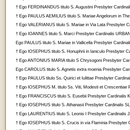
† Ego FERDINANDUS titulo S. Augustini Presbyter Cardin
† Ego PAULUS AEMILIUS titulo S. Mariae Angelorum in Ther
† Ego VALERIANUS titulo S. Mariae in Via Lata Presbyter 
† Ego IOANNES titulo S. Marci Presbyter Cardinalis URBANI
Ego PAULUS titulo S. Mariae in Vallicella Presbyter Cardina
† Ego IOSEPHUS titulo S. Honuphrii in Ianiculo Presbyter 
† Ego ANTONIUS MARIA titulo S Chrysogoni Presbyter Card
Ego CAROLUS titulo S. Agnetis extra moenia Presbyter C
† Ego PAULUS titulo Ss. Quirici et Iulittae Presbyter Cardi
† Ego IOSEPHUS M. titulo Ss. Viti, Modesti et Crescentia
† Ego FRANCISCUS titulo S. Eusebii Presbyter Cardinalis 
† Ego IOSEPHUS titulo S. Athanasii Presbyter Cardinalis S
† Ego LAURENTIUS titulo S. Leonis I Presbyter Cardinalis
† Ego IOSEPHUS titulo S. Crucis in via Flaminia Presbyter