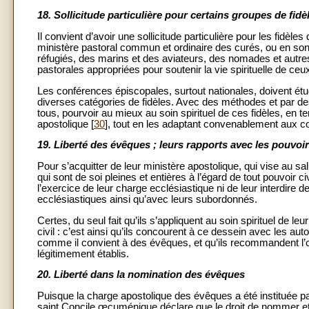
18.
Sollicitude particulière pour certains groupes de fidè
Il convient d’avoir une sollicitude particulière pour les fidèle
ministère pastoral commun et ordinaire des curés, ou en sont 
réfugiés, des marins et des aviateurs, des nomades et aut
pastorales appropriées pour soutenir la vie spirituelle de ce
Les conférences épiscopales, surtout nationales, doivent étud
diverses catégories de fidèles. Avec des méthodes et par des in
tous, pourvoir au mieux au soin spirituel de ces fidèles, en t
apostolique [
30
], tout en les adaptant convenablement aux co
19.
Liberté des évêques ; leurs rapports avec les pouvoir
Pour s’acquitter de leur ministère apostolique, qui vise au s
qui sont de soi pleines et entières à l’égard de tout pouvoir 
l’exercice de leur charge ecclésiastique ni de leur interdire
ecclésiastiques ainsi qu’avec leurs subordonnés.
Certes, du seul fait qu’ils s’appliquent au soin spirituel de l
civil : c’est ainsi qu’ils concourent à ce dessein avec les auto
comme il convient à des évêques, et qu’ils recommandent l’ob
légitimement établis.
20.
Liberté dans la nomination des évêques
Puisque la charge apostolique des évêques a été instituée par l
saint Concile œcuménique déclare que le droit de nommer et d