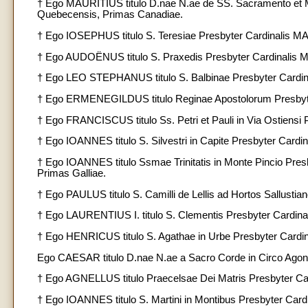
† Ego MAURITIUS titulo D.nae N.ae de SS. Sacramento et 
Quebecensis, Primas Canadiae.
† Ego IOSEPHUS titulo S. Teresiae Presbyter Cardinalis 
† Ego AUDOËNUS titulo S. Praxedis Presbyter Cardinalis M
† Ego LEO STEPHANUS titulo S. Balbinae Presbyter Cardina
† Ego ERMENEGILDUS titulo Reginae Apostolorum Presbyter
† Ego FRANCISCUS titulo Ss. Petri et Pauli in Via Ostiensi
† Ego IOANNES titulo S. Silvestri in Capite Presbyter Card
† Ego IOANNES titulo Ssmae Trinitatis in Monte Pincio Pres
Primas Galliae.
† Ego PAULUS titulo S. Camilli de Lellis ad Hortos Sallu
† Ego LAURENTIUS I. titulo S. Clementis Presbyter Cardin
† Ego HENRICUS titulo S. Agathae in Urbe Presbyter Cardi
Ego CAESAR titulo D.nae N.ae a Sacro Corde in Circo Agon
† Ego AGNELLUS titulo Praecelsae Dei Matris Presbyter Card
† Ego IOANNES titulo S. Martini in Montibus Presbyter Ca