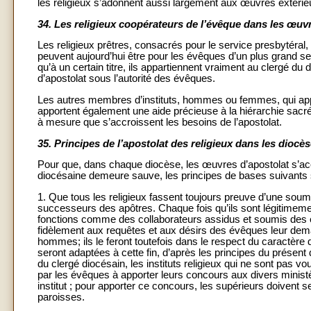
les religieux s’adonnent aussi largement aux œuvres extérieu
34.
Les religieux coopérateurs de l’évêque dans les œuvr
Les religieux prêtres, consacrés pour le service presbytéral, 
peuvent aujourd’hui être pour les évêques d’un plus grand se
qu’à un certain titre, ils appartiennent vraiment au clergé du
d’apostolat sous l’autorité des évêques.
Les autres membres d’instituts, hommes ou femmes, qui appart
apportent également une aide précieuse à la hiérarchie sacrée 
à mesure que s’accroissent les besoins de l’apostolat.
35.
Principes de l’apostolat des religieux dans les diocè
Pour que, dans chaque diocèse, les œuvres d’apostolat s’acco
diocésaine demeure sauve, les principes de bases suivants s
1. Que tous les religieux fassent toujours preuve d’une soumi
successeurs des apôtres. Chaque fois qu’ils sont légitimemen
fonctions comme des collaborateurs assidus et soumis des 
fidèlement aux requêtes et aux désirs des évêques leur dema
hommes; ils le feront toutefois dans le respect du caractère d
seront adaptées à cette fin, d’après les principes du présent
du clergé diocésain, les instituts religieux qui ne sont pas v
par les évêques à apporter leurs concours aux divers minis
institut ; pour apporter ce concours, les supérieurs doivent
paroisses.