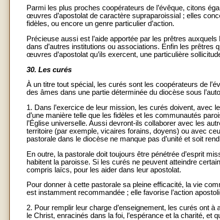
Parmi les plus proches coopérateurs de l’évêque, citons éga
œuvres d’apostolat de caractère supraparoissial ; elles conc
fidèles, ou encore un genre particulier d’action.
Précieuse aussi est l’aide apportée par les prêtres auxquels 
dans d’autres institutions ou associations. Enfin les prêtres
œuvres d’apostolat qu’ils exercent, une particulière sollicitu
30.
Les curés
À un titre tout spécial, les curés sont les coopérateurs de l’é
des âmes dans une partie déterminée du diocèse sous l’autor
1. Dans l’exercice de leur mission, les curés doivent, avec le
d’une manière telle que les fidèles et les communautés paro
l’Église universelle. Aussi devront-ils collaborer avec les au
territoire (par exemple, vicaires forains, doyens) ou avec ce
pastorale dans le diocèse ne manque pas d’unité et soit rend
En outre, la pastorale doit toujours être pénétrée d’esprit mi
habitent la paroisse. Si les curés ne peuvent atteindre certa
compris laïcs, pour les aider dans leur apostolat.
Pour donner à cette pastorale sa pleine efficacité, la vie c
est instamment recommandée ; elle favorise l’action apostoliq
2. Pour remplir leur charge d’enseignement, les curés ont à a
le Christ, enracinés dans la foi, l’espérance et la charité, 