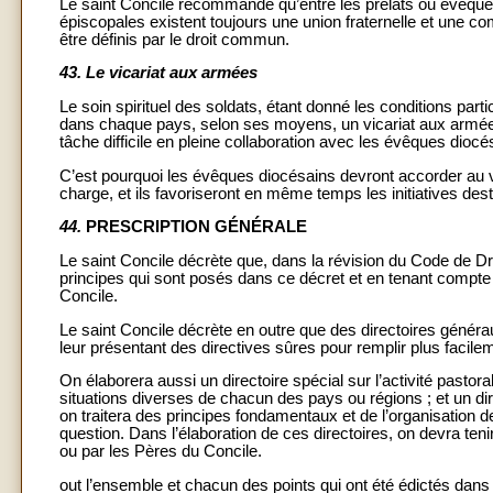
Le saint Concile recommande qu’entre les prélats ou évêque
épiscopales existent toujours une union fraternelle et une co
être définis par le droit commun.
43.
Le vicariat aux armées
Le soin spirituel des soldats, étant donné les conditions parti
dans chaque pays, selon ses moyens, un vicariat aux armées
tâche difficile en pleine collaboration avec les évêques diocé
C’est pourquoi les évêques diocésains devront accorder au v
charge, et ils favoriseront en même temps les initiatives dest
44.
PRESCRIPTION GÉNÉRALE
Le saint Concile décrète que, dans la révision du Code de D
principes qui sont posés dans ce décret et en tenant compt
Concile.
Le saint Concile décrète en outre que des directoires génér
leur présentant des directives sûres pour remplir plus facile
On élaborera aussi un directoire spécial sur l’activité pastor
situations diverses de chacun des pays ou régions ; et un di
on traitera des principes fondamentaux et de l’organisation de
question. Dans l’élaboration de ces directoires, on devra t
ou par les Pères du Concile.
out l’ensemble et chacun des points qui ont été édictés dans