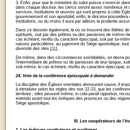
3. Enfin, pour que le ministère du salut puisse s’exercer da
dans chaque diocèse, les clercs seront assez nombreux et qua
services, institutions et œuvres qui sont propres à cette Égl
gouvernement et son apostolat; enfin, le diocèse possédera d
institutions, ou du moins il aura par ailleurs la prudente ass
Dans ce dessein également, là où se trouvent des fidèles de r
spirituels, soit par des prêtres ou des paroisses de même rit
cas échéant, revêtu du caractère épiscopal, soit par lui-mêm
raisons particulières, au jugement du Siège apostolique, tout c
diversité des rites [
31
].
De même, dans des circonstances semblables, on devra pourvoi
l’intermédiaire de prêtres ou de paroisses de leur langue, soi
soit même, le cas échéant, revêtu du caractère épiscopal, so
24.
Vote de la conférence épiscopale à demander
La discipline des Églises orientales demeurant sauve, il imp
à introduire selon les règles des nos 22-23, que les confé
territoire ; elles peuvent même, si cela paraît opportun, rec
entendu avant tout les évêques des provinces ou des régions 
Siège apostolique.
III. Les coopérateurs de l’
1. Les évêques coadjuteurs et auxiliaires