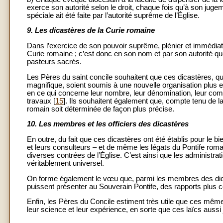
exerce son autorité selon le droit, chaque fois qu’à son jugem
spéciale ait été faite par l’autorité suprême de l’Église.
9.
Les dicastères de la Curie romaine
Dans l’exercice de son pouvoir suprême, plénier et immédiat s
Curie romaine ; c’est donc en son nom et par son autorité que
pasteurs sacrés.
Les Pères du saint concile souhaitent que ces dicastères, qu
magnifique, soient soumis à une nouvelle organisation plus 
en ce qui concerne leur nombre, leur dénomination, leur comp
travaux [
15
]. Ils souhaitent également que, compte tenu de l
romain soit déterminée de façon plus précise.
10.
Les membres et les officiers des dicastères
En outre, du fait que ces dicastères ont été établis pour le b
et leurs consulteurs – et de même les légats du Pontife roma
diverses contrées de l’Église. C’est ainsi que les administra
véritablement universel.
On forme également le vœu que, parmi les membres des dica
puissent présenter au Souverain Pontife, des rapports plus co
Enfin, les Pères du Concile estiment très utile que ces même
leur science et leur expérience, en sorte que ces laïcs aussi jo