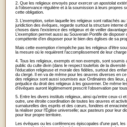
2. Que les religieux envoyés pour exercer un apostolat extérie
à l’observance régulière et à la soumission à leurs propres
cette obligation.
3. L’exemption, selon laquelle les religieux sont rattachés au
juridiction des évêques, regarde surtout la structure interne 
choses dans l’existence des religieux et de veiller davantage
L’exemption permet aussi au Souverain Pontife de disposer des
compétente d’en disposer pour le bien des églises de sa propr
Mais cette exemption n’empêche pas les religieux d’être soum
la mesure où le requièrent l’accomplissement de leur charge
4. Tous les religieux, exempts et non exempts, sont soumis a
public du culte divin (dans le respect toutefois de la diversité
l’éducation religieuse et morale des fidèles, surtout des enfa
du clergé. Il en va de même pour les œuvres diverses en ce q
des religieux sont aussi soumises aux Ordinaires des lieux, p
préjudice du droit des religieux à les gouverner. De même le
d’évêques auront légitimement prescrit l’observation par tous
5. Entre les divers instituts religieux, ainsi qu’entre ceux-ci 
outre, une étroite coordination de toutes les œuvres et activ
surnaturelles des esprits et des cœurs, fondées et enracinées
la réaliser pour l’Église universelle; aux pasteurs pour leur
pour leur propre territoire.
Les évêques ou les conférences épiscopales d’une part, les 