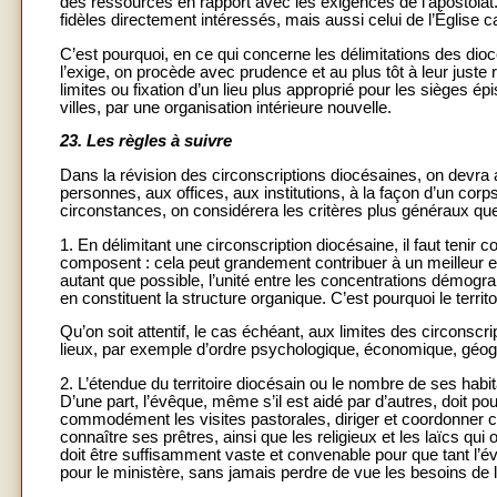
des ressources en rapport avec les exigences de l’apostolat
fidèles directement intéressés, mais aussi celui de l’Église ca
C’est pourquoi, en ce qui concerne les délimitations des dio
l’exige, on procède avec prudence et au plus tôt à leur juste
limites ou fixation d’un lieu plus approprié pour les sièges
villes, par une organisation intérieure nouvelle.
23.
Les règles à suivre
Dans la révision des circonscriptions diocésaines, on devra 
personnes, aux offices, aux institutions, à la façon d’un cor
circonstances, on considérera les critères plus généraux que 
1. En délimitant une circonscription diocésaine, il faut tenir
composent : cela peut grandement contribuer à un meilleur e
autant que possible, l’unité entre les concentrations démograp
en constituent la structure organique. C’est pourquoi le terri
Qu’on soit attentif, le cas échéant, aux limites des circonscr
lieux, par exemple d’ordre psychologique, économique, géogr
2. L’étendue du territoire diocésain ou le nombre de ses ha
D’une part, l’évêque, même s’il est aidé par d’autres, doit p
commodément les visites pastorales, diriger et coordonner co
connaître ses prêtres, ainsi que les religieux et les laïcs qui
doit être suffisamment vaste et convenable pour que tant l’é
pour le ministère, sans jamais perdre de vue les besoins de l