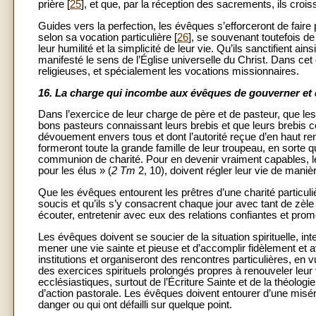
prière [
25
], et que, par la réception des sacrements, ils croi
Guides vers la perfection, les évêques s’efforceront de faire p
selon sa vocation particulière [
26
], se souvenant toutefois de
leur humilité et la simplicité de leur vie. Qu’ils sanctifient ai
manifesté le sens de l’Église universelle du Christ. Dans cet e
religieuses, et spécialement les vocations missionnaires.
16.
La charge qui incombe aux évêques de gouverner et 
Dans l’exercice de leur charge de père et de pasteur, que l
bons pasteurs connaissant leurs brebis et que leurs brebis c
dévouement envers tous et dont l’autorité reçue d’en haut r
formeront toute la grande famille de leur troupeau, en sorte 
communion de charité. Pour en devenir vraiment capables, l
pour les élus » (
2 Tm
2, 10), doivent régler leur vie de mani
Que les évêques entourent les prêtres d’une charité particul
soucis et qu’ils s’y consacrent chaque jour avec tant de zèle ;
écouter, entretenir avec eux des relations confiantes et prom
Les évêques doivent se soucier de la situation spirituelle, int
mener une vie sainte et pieuse et d’accomplir fidèlement et 
institutions et organiseront des rencontres particulières, en
des exercices spirituels prolongés propres à renouveler leur
ecclésiastiques, surtout de l’Écriture Sainte et de la théolo
d’action pastorale. Les évêques doivent entourer d’une miséri
danger ou qui ont défailli sur quelque point.