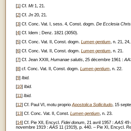
[
1
] Cf.
Mt
1, 21.
[
2
] Cf.
Jn
20, 21.
[
3
] Cf. Conc. Vat. I, sess. 4, Const. dogm.
De Ecclesia Christ
[
4
] Cf. Idem ; Denz. 1821 (3050).
[
5
] Cf. Conc. Vat. II, Const. dogm.
Lumen gentium
, n. 21, 24,
[
6
] Cf. Conc. Vat. II, Const. dogm.
Lumen gentium
, n. 21.
[
7
] Cf. Jean XXIII,
Humanae salutis
, 25 décembre 1961 :
AA
[
8
] cf. Conc. Vat. II, Const. dogm.
Lumen gentium
, n. 22.
[
9
]
Ibid.
[
10
]
Ibid.
[
11
]
Ibid.
[
12
] Cf. Paul VI, motu proprio
Apostolica Sollicitudo
, 15 sept
[
13
] Cf. Conc. Vat. II, Const.
Lumen gentium
, n. 23.
[
14
] Cf. Pie XII, Encycl.
Fidei donum
, 21 avril 1957 :
AAS
49 (
novembre 1919 :
AAS
11 (1919), p. 440. – Pie XI, Encycl.
Re