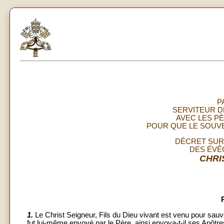
P
SERVITEUR D
AVEC LES PÈ
POUR QUE LE SOUVE
DÉCRET SUR
DES ÉVÊ
CHRI
1.
Le Christ Seigneur, Fils du Dieu vivant est venu pour sau
fut lui-même envoyé par le Père, ainsi envoya-t-il ses Apôtre