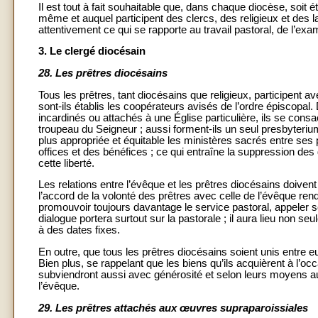
Il est tout à fait souhaitable que, dans chaque diocèse, soit ét
même et auquel participent des clercs, des religieux et des l
attentivement ce qui se rapporte au travail pastoral, de l’exa
3. Le clergé diocésain
28.
Les prêtres diocésains
Tous les prêtres, tant diocésains que religieux, participent av
sont-ils établis les coopérateurs avisés de l’ordre épiscopal
incardinés ou attachés à une Église particulière, ils se con
troupeau du Seigneur ; aussi forment-ils un seul presbyterium 
plus appropriée et équitable les ministères sacrés entre ses pr
offices et des bénéfices ; ce qui entraîne la suppression des 
cette liberté.
Les relations entre l’évêque et les prêtres diocésains doivent 
l’accord de la volonté des prêtres avec celle de l’évêque ren
promouvoir toujours davantage le service pastoral, appeler 
dialogue portera surtout sur la pastorale ; il aura lieu non 
à des dates fixes.
En outre, que tous les prêtres diocésains soient unis entre eux
Bien plus, se rappelant que les biens qu’ils acquièrent à l’occa
subviendront aussi avec générosité et selon leurs moyens a
l’évêque.
29.
Les prêtres attachés aux œuvres supraparoissiales