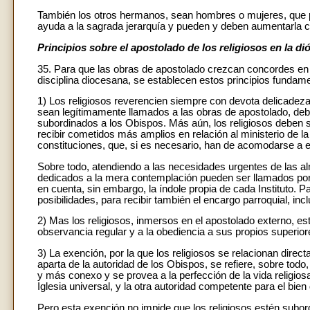
También los otros hermanos, sean hombres o mujeres, que p
ayuda a la sagrada jerarquía y pueden y deben aumentarla c
Principios sobre el apostolado de los religiosos en la di
35. Para que las obras de apostolado crezcan concordes en 
disciplina diocesana, se establecen estos principios fundam
1) Los religiosos reverencien siempre con devota delicade
sean legítimamente llamados a las obras de apostolado, de
subordinados a los Obispos. Más aún, los religiosos deben s
recibir cometidos más amplios en relación al ministerio de la
constituciones, que, si es necesario, han de acomodarse a est
Sobre todo, atendiendo a las necesidades urgentes de las alm
dedicados a la mera contemplación pueden ser llamados por 
en cuenta, sin embargo, la índole propia de cada Instituto. 
posibilidades, para recibir también el encargo parroquial, in
2) Mas los religiosos, inmersos en el apostolado externo, est
observancia regular y a la obediencia a sus propios superior
3) La exención, por la que los religiosos se relacionan direc
aparta de la autoridad de los Obispos, se refiere, sobre todo,
y más conexo y se provea a la perfección de la vida religios
Iglesia universal, y la otra autoridad competente para el bien d
Pero esta exención no impide que los religiosos estén subor