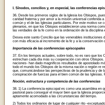
I. Sínodos, concilios y, en especial, las conferencias epi
36. Desde los primeros siglos de la Iglesia los Obispos, pues
caridad fraterna y por amor a la misión universal conferida 
común y el de las Iglesias particulares. Por este motivo se co
plenarios, en que los Obispos establecieron una norma comú
las verdades de la fe como en la ordenación de la disciplina 
Desea este santo Concilio que las venerables instituciones d
con más eficacia al incremento de la fe y a la conservación d
I
mportancia de las conferencias episcopales
37. En los tiempos actuales, sobre todo, no es raro que los
estrechan cada día más su cooperación con otros Obispos.
naciones- han dado magníficos resultados de apostolado má
todo el mundo los Obispos de la misma nación o región re r
que, comunicándose las perspectivas de la prudencia y de la
conspiración de fuerzas para el bien común de las Iglesias. P
Noción, estructura y competencia de las conferencias
38. 1) La conferencia episcopal es como una asamblea en qu
pastoral para conseguir el mayor bien que la Iglesia propor
aptamente acomodado a las circunstancias del tiempo.
2) Todos los ordinarios de lugar de cualquier rito -exceptuado