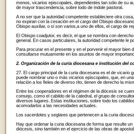
menos, vicarios episcopales, dependientes tan sólo de su aut
de mayor trascendencia, sobre todo de índole pastoral.
A no ser que la autoridad competente estableciere otra cosa,
no expiran con la cesación en el cargo del Obispo diocesano
Obispo auxiliar, o si son varios,a uno de ellos, el cargo de re
El Obispo coadjutor, es decir, el que se nombra con derech
general. En casos particulares, la autoridad competente le p
Para procurar en el presente y en el porvenir el mayor bien 
consultarse mutuamente en los asuntos de mayor importanc
2. Organización de la curia diocesana e institución del c
27. El cargo principal de la curia diocesana es el de vicario
puede nombrar uno o más vicarios episcopales, que, en una p
relación a los fieles de diverso rito, tienen de derecho la mi
Entre los cooperadores en el régimen de la diócesis se cue
consejo, como el cabildo de la catedral, el grupo de consult
diversos lugares. Estas instituciones, sobre todo los cabildo
acomodarlos a las necesidades actuales.
Los sacerdotes y seglares que pertenecen a la curia diocesa
Hay que ordenar la curia diocesana de forma que resulte un i
diócesis, sino también en el ejercicio de las obras de aposto