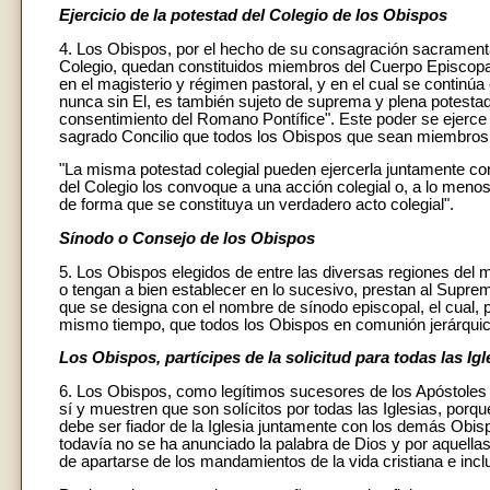
Ejercicio de la potestad del Colegio de los Obispos
4. Los Obispos, por el hecho de su consagración sacramenta
Colegio, quedan constituidos miembros del Cuerpo Episcopal
en el magisterio y régimen pastoral, y en el cual se continú
nunca sin El, es también sujeto de suprema y plena potestad 
consentimiento del Romano Pontífice". Este poder se ejerce
sagrado Concilio que todos los Obispos que sean miembros d
"La misma potestad colegial pueden ejercerla juntamente con
del Colegio los convoque a una acción colegial o, a lo menos
de forma que se constituya un verdadero acto colegial".
Sínodo o Consejo de los Obispos
5. Los Obispos elegidos de entre las diversas regiones del 
o tengan a bien establecer en lo sucesivo, prestan al Supre
que se designa con el nombre de sínodo episcopal, el cual, 
mismo tiempo, que todos los Obispos en comunión jerárquica s
Los Obispos, partícipes de la solicitud para todas las Igl
6. Los Obispos, como legítimos sucesores de los Apóstoles
sí y muestren que son solícitos por todas las Iglesias, porqu
debe ser fiador de la Iglesia juntamente con los demás Obisp
todavía no se ha anunciado la palabra de Dios y por aquellas
de apartarse de los mandamientos de la vida cristiana e inclu