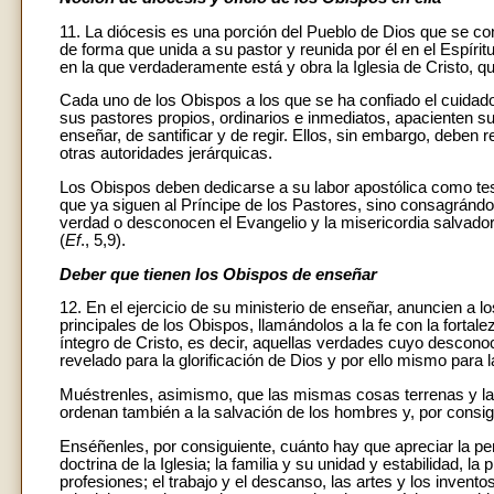
11. La diócesis es una porción del Pueblo de Dios que se con
de forma que unida a su pastor y reunida por él en el Espíritu
en la que verdaderamente está y obra la Iglesia de Cristo, q
Cada uno de los Obispos a los que se ha confiado el cuidado 
sus pastores propios, ordinarios e inmediatos, apacienten su
enseñar, de santificar y de regir. Ellos, sin embargo, deben
otras autoridades jerárquicas.
Los Obispos deben dedicarse a su labor apostólica como test
que ya siguen al Príncipe de los Pastores, sino consagrándo
verdad o desconocen el Evangelio y la misericordia salvador
(
Ef
., 5,9).
Deber que tienen los Obispos de enseñar
12. En el ejercicio de su ministerio de enseñar, anuncien a 
principales de los Obispos, llamándolos a la fe con la fortale
íntegro de Cristo, es decir, aquellas verdades cuyo descono
revelado para la glorificación de Dios y por ello mismo para l
Muéstrenles, asimismo, que las mismas cosas terrenas y las
ordenan también a la salvación de los hombres y, por consigu
Enséñenles, por consiguiente, cuánto hay que apreciar la pe
doctrina de la Iglesia; la familia y su unidad y estabilidad, l
profesiones; el trabajo y el descanso, las artes y los invent