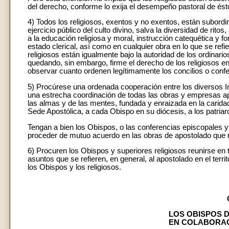
del derecho, conforme lo exija el desempeño pastoral de ést
4) Todos los religiosos, exentos y no exentos, están subordin
ejercicio público del culto divino, salva la diversidad de rit
a la educación religiosa y moral, instrucción catequética y for
estado clerical, así como en cualquier obra en lo que se refie
religiosos están igualmente bajo la autoridad de los ordinarios
quedando, sin embargo, firme el derecho de los religiosos en
observar cuanto ordenen legítimamente los concilios o conf
5) Procúrese una ordenada cooperación entre los diversos In
una estrecha coordinación de todas las obras y empresas ap
las almas y de las mentes, fundada y enraizada en la caridad
Sede Apostólica, a cada Obispo en su diócesis, a los patriar
Tengan a bien los Obispos, o las conferencias episcopales y 
proceder de mutuo acuerdo en las obras de apostolado que re
6) Procuren los Obispos y superiores religiosos reunirse en
asuntos que se refieren, en general, al apostolado en el terri
los Obispos y los religiosos.
LOS OBISPOS D
EN COLABORAC