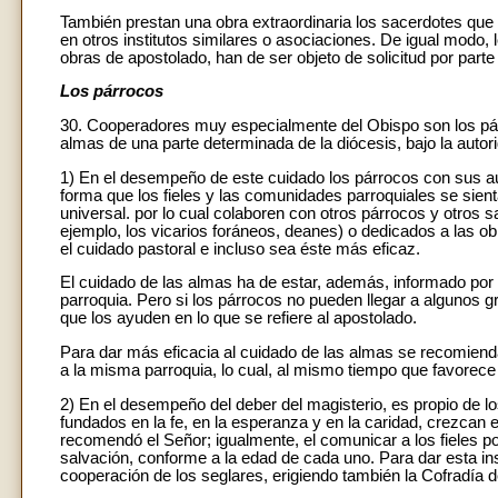
También prestan una obra extraordinaria los sacerdotes que
en otros institutos similares o asociaciones. De igual modo,
obras de apostolado, han de ser objeto de solicitud por part
Los párrocos
30. Cooperadores muy especialmente del Obispo son los pár
almas de una parte determinada de la diócesis, bajo la autor
1) En el desempeño de este cuidado los párrocos con sus auxi
forma que los fieles y las comunidades parroquiales se sient
universal. por lo cual colaboren con otros párrocos y otros sa
ejemplo, los vicarios foráneos, deanes) o dedicados a las obr
el cuidado pastoral e incluso sea éste más eficaz.
El cuidado de las almas ha de estar, además, informado por e
parroquia. Pero si los párrocos no pueden llegar a algunos 
que los ayuden en lo que se refiere al apostolado.
Para dar más eficacia al cuidado de las almas se recomiend
a la misma parroquia, lo cual, al mismo tiempo que favorece l
2) En el desempeño del deber del magisterio, es propio de los
fundados en la fe, en la esperanza y en la caridad, crezcan 
recomendó el Señor; igualmente, el comunicar a los fieles por
salvación, conforme a la edad de cada uno. Para dar esta ins
cooperación de los seglares, erigiendo también la Cofradía de