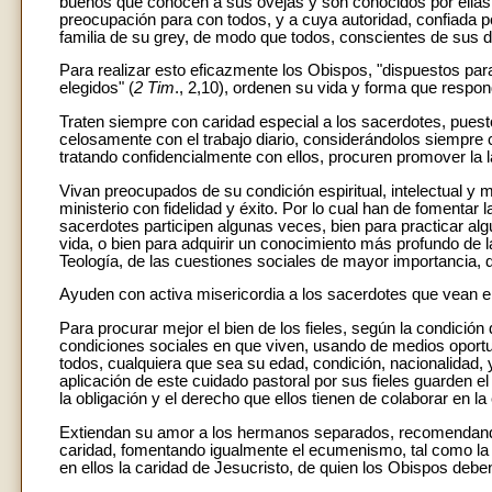
buenos que conocen a sus ovejas y son conocidos por ellas, 
preocupación para con todos, y a cuya autoridad, confiada
familia de su grey, de modo que todos, conscientes de sus d
Para realizar esto eficazmente los Obispos, "dispuestos par
elegidos" (
2 Tim
., 2,10), ordenen su vida y forma que respo
Traten siempre con caridad especial a los sacerdotes, puest
celosamente con el trabajo diario, considerándolos siempre c
tratando confidencialmente con ellos, procuren promover la la
Vivan preocupados de su condición espiritual, intelectual y 
ministerio con fidelidad y éxito. Por lo cual han de fomentar 
sacerdotes participen algunas veces, bien para practicar alg
vida, o bien para adquirir un conocimiento más profundo de la
Teología, de las cuestiones sociales de mayor importancia, 
Ayuden con activa misericordia a los sacerdotes que vean en 
Para procurar mejor el bien de los fieles, según la condici
condiciones sociales en que viven, usando de medios oportu
todos, cualquiera que sea su edad, condición, nacionalidad, 
aplicación de este cuidado pastoral por sus fieles guarden e
la obligación y el derecho que ellos tienen de colaborar en la
Extiendan su amor a los hermanos separados, recomendando 
caridad, fomentando igualmente el ecumenismo, tal como la 
en ellos la caridad de Jesucristo, de quien los Obispos deben