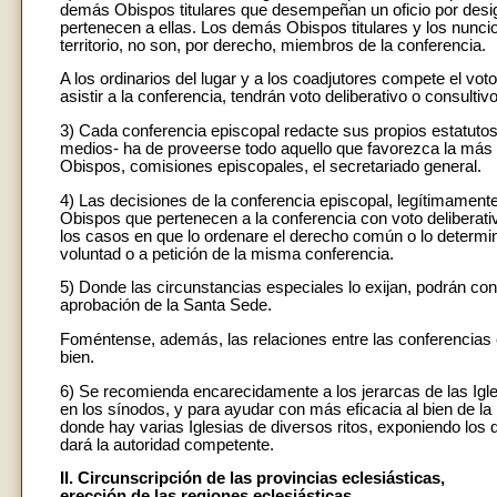
demás Obispos titulares que desempeñan un oficio por desig
pertenecen a ellas. Los demás Obispos titulares y los nunci
territorio, no son, por derecho, miembros de la conferencia.
A los ordinarios del lugar y a los coadjutores compete el voto
asistir a la conferencia, tendrán voto deliberativo o consulti
3) Cada conferencia episcopal redacte sus propios estatutos
medios- ha de proveerse todo aquello que favorezca la más 
Obispos, comisiones episcopales, el secretariado general.
4) Las decisiones de la conferencia episcopal, legítimament
Obispos que pertenecen a la conferencia con voto deliberativ
los casos en que lo ordenare el derecho común o lo determi
voluntad o a petición de la misma conferencia.
5) Donde las circunstancias especiales lo exijan, podrán con
aprobación de la Santa Sede.
Foméntense, además, las relaciones entre las conferencias 
bien.
6) Se recomienda encarecidamente a los jerarcas de las Iglesi
en los sínodos, y para ayudar con más eficacia al bien de la 
donde hay varias Iglesias de diversos ritos, exponiendo los
dará la autoridad competente.
II. Circunscripción de las provincias eclesiásticas,
erección de las regiones eclesiásticas.