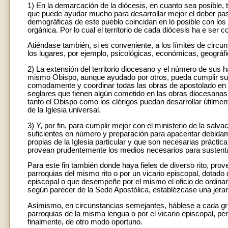
1) En la demarcación de la diócesis, en cuanto sea posible,
que puede ayudar mucho para desarrollar mejor el deber pas
demográficas de este pueblo coincidan en lo posible con los 
orgánica. Por lo cual el territorio de cada diócesis ha e ser c
Atiéndase también, si es conveniente, a los límites de circu
los lugares, por ejemplo, psicológicas, económicas, geográfi
2) La extensión del territorio diocesano y el número de sus 
mismo Obispo, aunque ayudado por otros, pueda cumplir sus
comodamente y coordinar todas las obras de apostolado en la
seglares que tienen algún cometido en las obras diocesanas, 
tanto el Obispo como los clérigos puedan desarrollar útilmen
de la Iglesia universal.
3) Y, por fin, para cumplir mejor con el ministerio de la sal
suficientes en número y preparación para apacentar debidamen
propias de la Iglesia particular y que son necesarias práctic
provean prudentemente los medios necesarios para sustentar l
Para este fin también donde haya fieles de diverso rito, pr
parroquias del mismo rito o por un vicario episcopal, dotado 
episcopal o que desempeñe por el mismo el oficio de ordinari
según parecer de la Sede Apostólica, establézcase una jerarq
Asimismo, en circunstancias semejantes, háblese a cada gru
parroquias de la misma lengua o por el vicario episcopal, peri
finalmente, de otro modo oportuno.