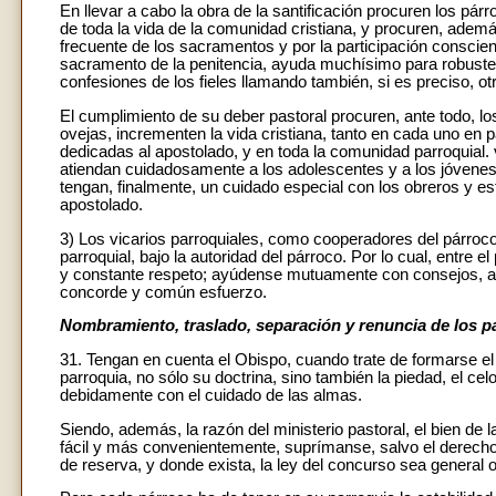
En llevar a cabo la obra de la santificación procuren los párr
de toda la vida de la comunidad cristiana, y procuren, además,
frecuente de los sacramentos y por la participación conscient
sacramento de la penitencia, ayuda muchísimo para robustecer
confesiones de los fieles llamando también, si es preciso, 
El cumplimiento de su deber pastoral procuren, ante todo, l
ovejas, incrementen la vida cristiana, tanto en cada uno en p
dedicadas al apostolado, y en toda la comunidad parroquial. v
atiendan cuidadosamente a los adolescentes y a los jóvenes;
tengan, finalmente, un cuidado especial con los obreros y e
apostolado.
3) Los vicarios parroquiales, como cooperadores del párroco,
parroquial, bajo la autoridad del párroco. Por lo cual, entre
y constante respeto; ayúdense mutuamente con consejos, ay
concorde y común esfuerzo.
Nombramiento, traslado, separación y renuncia de los p
31. Tengan en cuenta el Obispo, cuando trate de formarse el 
parroquia, no sólo su doctrina, sino también la piedad, el c
debidamente con el cuidado de las almas.
Siendo, además, la razón del ministerio pastoral, el bien de
fácil y más convenientemente, suprímanse, salvo el derecho
de reserva, y donde exista, la ley del concurso sea general o 