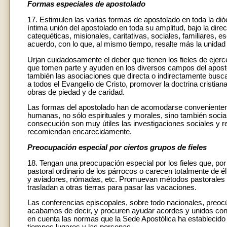
Formas especiales de apostolado
17. Estimulen las varias formas de apostolado en toda la dióc
íntima unión del apostolado en toda su amplitud, bajo la dire
catequéticas, misionales, caritativas, sociales, familiares, 
acuerdo, con lo que, al mismo tiempo, resalte más la unidad 
Urjan cuidadosamente el deber que tienen los fieles de ejer
que tomen parte y ayuden en los diversos campos del aposto
también las asociaciones que directa o indirectamente buscan
a todos el Evangelio de Cristo, promover la doctrina cristiana
obras de piedad y de caridad.
Las formas del apostolado han de acomodarse convenienteme
humanas, no sólo espirituales y morales, sino también soci
consecución son muy útiles las investigaciones sociales y re
recomiendan encarecidamente.
Preocupación especial por ciertos grupos de fieles
18. Tengan una preocupación especial por los fieles que, po
pastoral ordinario de los párrocos o carecen totalmente de
y aviadores, nómadas, etc. Promuevan métodos pastorales c
trasladan a otras tierras para pasar las vacaciones.
Las conferencias episcopales, sobre todo nacionales, preo
acabamos de decir, y procuren ayudar acordes y unidos con m
en cuenta las normas que la Sede Apostólica ha establecid