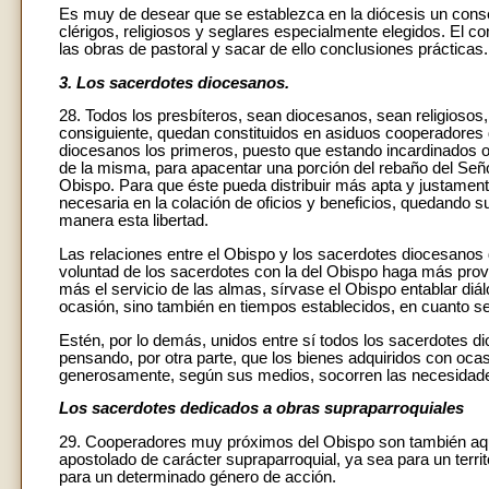
Es muy de desear que se establezca en la diócesis un consej
clérigos, religiosos y seglares especialmente elegidos. El com
las obras de pastoral y sacar de ello conclusiones prácticas.
3. Los sacerdotes diocesanos.
28. Todos los presbíteros, sean diocesanos, sean religiosos,
consiguiente, quedan constituidos en asiduos cooperadores d
diocesanos los primeros, puesto que estando incardinados o 
de la misma, para apacentar una porción del rebaño del Señor;
Obispo. Para que éste pueda distribuir más apta y justamente
necesaria en la colación de oficios y beneficios, quedando su
manera esta libertad.
Las relaciones entre el Obispo y los sacerdotes diocesanos
voluntad de los sacerdotes con la del Obispo haga más prov
más el servicio de las almas, sírvase el Obispo entablar di
ocasión, sino también en tiempos establecidos, en cuanto se
Estén, por lo demás, unidos entre sí todos los sacerdotes dio
pensando, por otra parte, que los bienes adquiridos con ocasi
generosamente, según sus medios, socorren las necesidades 
Los sacerdotes dedicados a obras supraparroquiales
29. Cooperadores muy próximos del Obispo son también aquel
apostolado de carácter supraparroquial, ya sea para un territ
para un determinado género de acción.