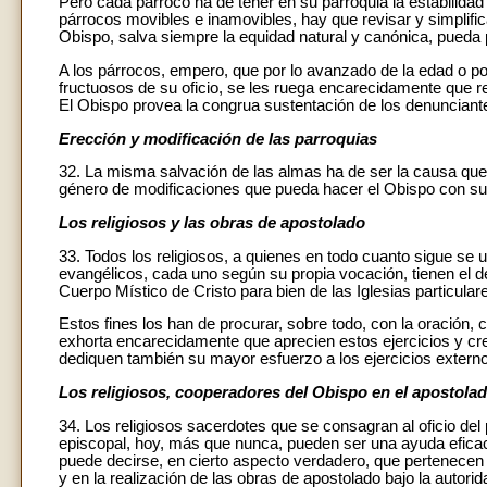
Pero cada párroco ha de tener en su parroquia la estabilidad 
párrocos movibles e inamovibles, hay que revisar y simplific
Obispo, salva siempre la equidad natural y canónica, pueda 
A los párrocos, empero, que por lo avanzado de la edad o p
fructuosos de su oficio, se les ruega encarecidamente que ren
El Obispo provea la congrua sustentación de los denunciant
Erección y modificación de las parroquias
32. La misma salvación de las almas ha de ser la causa que
género de modificaciones que pueda hacer el Obispo con su 
Los religiosos y las obras de apostolado
33. Todos los religiosos, a quienes en todo cuanto sigue se
evangélicos, cada uno según su propia vocación, tienen el de
Cuerpo Místico de Cristo para bien de las Iglesias particular
Estos fines los han de procurar, sobre todo, con la oración, 
exhorta encarecidamente que aprecien estos ejercicios y crez
dediquen también su mayor esfuerzo a los ejercicios externo
Los religiosos, cooperadores del Obispo en el apostola
34. Los religiosos sacerdotes que se consagran al oficio de
episcopal, hoy, más que nunca, pueden ser una ayuda eficac
puede decirse, en cierto aspecto verdadero, que pertenecen a
y en la realización de las obras de apostolado bajo la autori