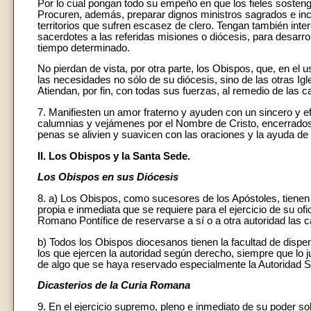
Por lo cual pongan todo su empeño en que los fieles sosten
Procuren, además, preparar dignos ministros sagrados e inclu
territorios que sufren escasez de clero. Tengan también int
sacerdotes a las referidas misiones o diócesis, para desarrol
tiempo determinado.
No pierdan de vista, por otra parte, los Obispos, que, en el 
las necesidades no sólo de su diócesis, sino de las otras Igle
Atiendan, por fin, con todas sus fuerzas, al remedio de las 
7. Manifiesten un amor fraterno y ayuden con un sincero y e
calumnias y vejámenes por el Nombre de Cristo, encerrados 
penas se alivien y suavicen con las oraciones y la ayuda d
II. Los Obispos y la Santa Sede.
Los Obispos en sus Diócesis
8. a) Los Obispos, como sucesores de los Apóstoles, tienen po
propia e inmediata que se requiere para el ejercicio de su ofic
Romano Pontífice de reservarse a sí o a otra autoridad las 
b) Todos los Obispos diocesanos tienen la facultad de dispensa
los que ejercen la autoridad según derecho, siempre que lo ju
de algo que se haya reservado especialmente la Autoridad S
Dicasterios de la Curia Romana
9. En el ejercicio supremo, pleno e inmediato de su poder sob