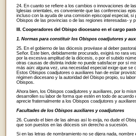
24. En cuanto se refiere a los cambios o innovaciones de las
Iglesias orientales, es conveniente que las conferencias ep
incluso con la ayuda de una comisión episcopal especial, si
Obispos de las provincias o de las regiones interesadas- y 
III. Cooperadores del Obispo diocesano en el cargo pasto
1. Normas para constituir los Obispos coadjutores y auxi
25. En el gobierno de las diócesis provéase al deber pastora
Señor. Este bien, debidamente procurado, exigirá no rara ve
por la excesiva amplitud de la diócesis, o por el subido núme
otras causas de distinta índole no puede satisfacer por sí m
más aún: alguna vez, una necesidad especial exige que se c
Estos Obispos coadjutores o auxiliares han de estar provist
régimen diocesano y la autoridad del Obispo propio, su labor
Obispos.
Ahora bien, los Obispos coadjutores y auxiliares, por lo mis
desarrollen su labor de forma que estén en todo de acuerdo 
aprecie fraternalmente a los Obispos coadjutores y auxiliare
Facultades de los Obispos auxiliares y coadjutores
26. Cuando el bien de las almas así lo exija, no dude el Obi
que son puestos en las diócesis sin derecho a sucesión.
Si en las letras de nombramiento no se dijera nada, nombre el