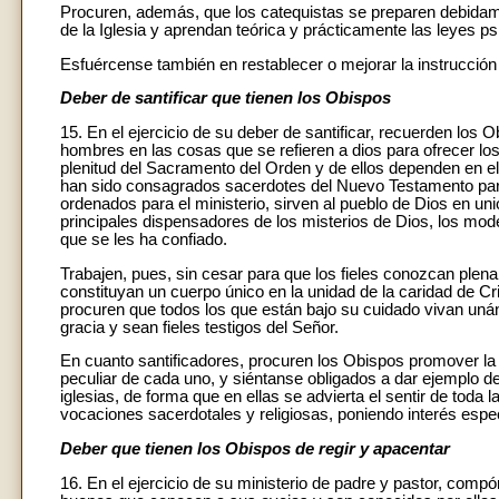
Procuren, además, que los catequistas se preparen debidam
de la Iglesia y aprendan teórica y prácticamente las leyes ps
Esfuércense también en restablecer o mejorar la instrucció
Deber de santificar que tienen los Obispos
15. En el ejercicio de su deber de santificar, recuerden los
hombres en las cosas que se refieren a dios para ofrecer lo
plenitud del Sacramento del Orden y de ellos dependen en el e
han sido consagrados sacerdotes del Nuevo Testamento para
ordenados para el ministerio, sirven al pueblo de Dios en un
principales dispensadores de los misterios de Dios, los mode
que se les ha confiado.
Trabajen, pues, sin cesar para que los fieles conozcan plena
constituyan un cuerpo único en la unidad de la caridad de Crist
procuren que todos los que están bajo su cuidado vivan uná
gracia y sean fieles testigos del Señor.
En cuanto santificadores, procuren los Obispos promover la 
peculiar de cada uno, y siéntanse obligados a dar ejemplo de
iglesias, de forma que en ellas se advierta el sentir de toda 
vocaciones sacerdotales y religiosas, poniendo interés espe
Deber que tienen los Obispos de regir y apacentar
16. En el ejercicio de su ministerio de padre y pastor, com