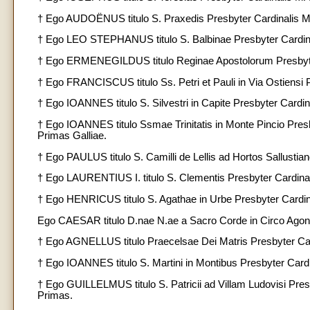
† Ego AUDOËNUS titulo S. Praxedis Presbyter Cardinalis M
† Ego LEO STEPHANUS titulo S. Balbinae Presbyter Cardina
† Ego ERMENEGILDUS titulo Reginae Apostolorum Presbyter
† Ego FRANCISCUS titulo Ss. Petri et Pauli in Via Ostiensi
† Ego IOANNES titulo S. Silvestri in Capite Presbyter Card
† Ego IOANNES titulo Ssmae Trinitatis in Monte Pincio Pres
Primas Galliae.
† Ego PAULUS titulo S. Camilli de Lellis ad Hortos Sallu
† Ego LAURENTIUS I. titulo S. Clementis Presbyter Cardin
† Ego HENRICUS titulo S. Agathae in Urbe Presbyter Cardi
Ego CAESAR titulo D.nae N.ae a Sacro Corde in Circo Agon
† Ego AGNELLUS titulo Praecelsae Dei Matris Presbyter Card
† Ego IOANNES titulo S. Martini in Montibus Presbyter Ca
† Ego GUILLELMUS titulo S. Patricii ad Villam Ludovisi Pr
Primas.