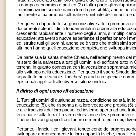
in campo economico e politico (2) d'altra parte gli sviluppi mer
comunicazione sociale danno loro la possibilità, anche perch
facilmente al patrimonio culturale e spirituale dell'umanità e di 
Per questo dappertutto sorgono iniziative atte a promuovere s
documenti solenni i diritti fondamentali in ordine alla educazione
crescendo rapidamente il numero degli alunni, si moltiplicano 
educative; attraverso nuove esperienze si perfezionano i meto
ed istruire tutti gli uomini, anche se è vero che moltissimi son
altri non hanno quell'educazione completa che sviluppa insieme
Da parte sua la santa madre Chiesa, nell'adempimento del man
mistero della salvezza a tutti gli uomini e di edificare tutto in
terrena, in quanto connessa con la vocazione soprannaturale 
allo sviluppo della educazione. Per questo il sacro Sinodo dich
soprattutto nelle scuole. Toccherà poi ad una speciale commis
episcopali applicarli alle diverse situazioni locali.
Il diritto di ogni uomo all'educazione
1. Tutti gli uomini di qualunque razza, condizione ed età, in for
educazione (5), che risponda alla loro vocazione propria (6) e
e alle tradizioni del loro paese, ed insieme aperta ad una frater
vera pace sulla terra. La vera educazione deve promuovere la
il bene dei vari gruppi di cui l'uomo è membro ed in cui, dive
Pertanto, i fanciulli ed i giovani, tenuto conto del progresso d
sviluppare armonicamente le loro capacità fisiche, morali e i