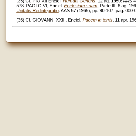
(35) Cf. PIO XII Encicl.
Humani Generis
, 12 ag. 1950: AAS 4
578. PAOLO VI, Encicl.
Ecclesiam suam
, Parte III, 6 ag. 
Unitatis Redintegratio
: AAS 57 (1965), pp. 90-107 [pag. 000-0
(36) Cf. GIOVANNI XXIII, Encicl.
Pacem in terris
, 11 apr. 1