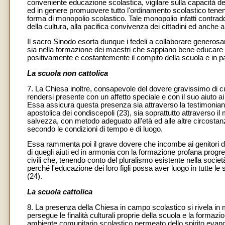
conveniente educazione scolastica, vigilare sulla capacità degl
ed in genere promuovere tutto l'ordinamento scolastico tenend
forma di monopolio scolastico. Tale monopolio infatti contraddi
della cultura, alla pacifica convivenza dei cittadini ed anche 
Il sacro Sinodo esorta dunque i fedeli a collaborare generosame
sia nella formazione dei maestri che sappiano bene educare i g
positivamente e costantemente il compito della scuola e in pa
La scuola non cattolica
7. La Chiesa inoltre, consapevole del dovere gravissimo di cura
rendersi presente con un affetto speciale e con il suo aiuto ai
Essa assicura questa presenza sia attraverso la testimonianza 
apostolica dei condiscepoli (23), sia soprattutto attraverso il 
salvezza, con metodo adeguato all'età ed alle altre circostanze
secondo le condizioni di tempo e di luogo.
Essa rammenta poi il grave dovere che incombe ai genitori di t
di quegli aiuti ed in armonia con la formazione profana progre
civili che, tenendo conto del pluralismo esistente nella societ
perché l'educazione dei loro figli possa aver luogo in tutte le 
(24).
La scuola cattolica
8. La presenza della Chiesa in campo scolastico si rivela in ma
persegue le finalità culturali proprie della scuola e la forma
ambiente comunitario scolastico permeato dello spirito evangeli