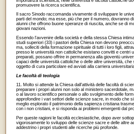
importanza scientifica, nelle università e facoltà cattoliche do
promuovere la ricerca scientifica.
Il sacro Sinodo raccomanda vivamente di sviluppare le univers
parti del mondo; ma esse, più che per il numero, dovranno dis
alunni che offrono buone speranze di riuscita, anche se di 
giovani nazioni.
Essendo l'avvenire della società e della stessa Chiesa intim
studi superiori (33) i pastori della Chiesa non devono preoccupa
ma, solleciti della formazione spirituale di tutti i loro figli,
presso le università non cattoliche esistano convitti e centri un
preparati, possano offrire in permanenza alla gioventù universi
capaci delle università cattoliche o delle altre università, ch
oggetto di cura particolare ed avviati alla carriera universitari
Le facoltà di teologia
11. Molto si attende la Chiesa dall'attività delle facoltà di sc
preparare i propri alunni non solo al ministero sacerdotale, ma
o al lavoro scientifico personale o allo svolgimento delle forme
approfondire i vari settori delle scienze sacre, in modo che si
meglio esplorato il patrimonio della sapienza cristiana trasmess
con i non cristiani, e si risponda ai problemi emergenti dal p
Per queste ragioni le facoltà ecclesiastiche, dopo aver sotto
vigorosamente lo sviluppo delle scienze sacre e delle altre
addestrino i propri studenti alle ricerche più profonde.