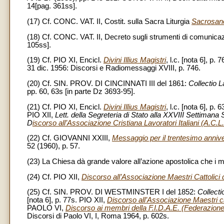
14[pag. 361ss].
(17) Cf. CONC. VAT. II, Costit. sulla Sacra Liturgia
Sacrosan
(18) Cf. CONC. VAT. II, Decreto sugli strumenti di comunica
105ss].
(19) Cf. PIO XI, Encicl.
Divini Illius Magistri
, l.c. [nota 6], p. 
31 dic. 1956: Discorsi e Radiomessaggi XVIII, p. 746.
(20) Cf. SIN. PROV. DI CINCINNATI III del 1861:
Collectio 
pp. 60, 63s [in parte Dz 3693-95].
(21) Cf. PIO XI, Encicl.
Divini Illius Magistri
, l.c. [nota 6], p. 
PIO XII,
Lett. della Segreteria di Stato alla XXVIII Settimana S
D
iscorso all’Associazione Cristiana Lavoratori Italiani (A.C.L.
(22) Cf. GIOVANNI XXIII,
Messaggio per il trentesimo anniver
52 (1960), p. 57.
(23) La Chiesa dà grande valore all’azione apostolica che i m
(24) Cf. PIO XII,
Discorso all’Associazione Maestri Cattolici 
(25) Cf. SIN. PROV. DI WESTMINSTER I del 1852:
Collecti
[nota 6], p. 77s. PIO XII,
Discorso all’Associazione Maestri ca
PAOLO VI,
Discorso ai membri della F.I.D.A.E. (Federazione I
Discorsi di Paolo VI, I, Roma 1964, p. 602s.