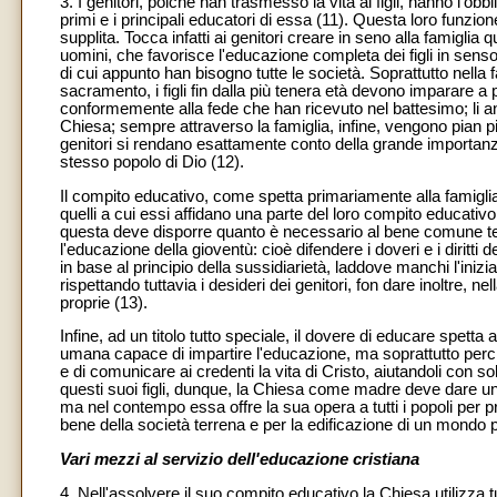
3. I genitori, poiché han trasmesso la vita ai figli, hanno l'o
primi e i principali educatori di essa (11). Questa loro funzi
supplita. Tocca infatti ai genitori creare in seno alla famiglia 
uomini, che favorisce l'educazione completa dei figli in senso
di cui appunto han bisogno tutte le società. Soprattutto nella 
sacramento, i figli fin dalla più tenera età devono imparare a
conformemente alla fede che han ricevuto nel battesimo; li 
Chiesa; sempre attraverso la famiglia, infine, vengono pian pia
genitori si rendano esattamente conto della grande importanza 
stesso popolo di Dio (12).
Il compito educativo, come spetta primariamente alla famiglia, cos
quelli a cui essi affidano una parte del loro compito educativo,
questa deve disporre quanto è necessario al bene comune tem
l'educazione della gioventù: cioè difendere i doveri e i diritti de
in base al principio della sussidiarietà, laddove manchi l'inizia
rispettando tuttavia i desideri dei genitori, fon dare inoltre, n
proprie (13).
Infine, ad un titolo tutto speciale, il dovere di educare spet
umana capace di impartire l'educazione, ma soprattutto perché
e di comunicare ai credenti la vita di Cristo, aiutandoli con s
questi suoi figli, dunque, la Chiesa come madre deve dare un'ed
ma nel contempo essa offre la sua opera a tutti i popoli per
bene della società terrena e per la edificazione di un mondo 
Vari mezzi al servizio dell'educazione cristiana
4. Nell'assolvere il suo compito educativo la Chiesa utilizza t