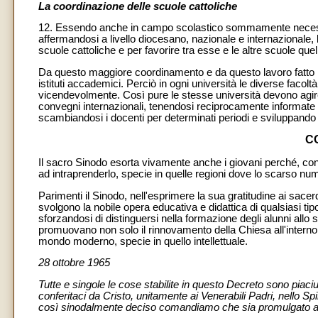
La coordinazione delle scuole cattoliche
12. Essendo anche in campo scolastico sommamente necessa
affermandosi a livello diocesano, nazionale e internazionale,
scuole cattoliche e per favorire tra esse e le altre scuole qu
Da questo maggiore coordinamento e da questo lavoro fatto ins
istituti accademici. Perciò in ogni università le diverse facol
vicendevolmente. Così pure le stesse università devono agire
convegni internazionali, tenendosi reciprocamente informate 
scambiandosi i docenti per determinati periodi e sviluppando 
C
Il sacro Sinodo esorta vivamente anche i giovani perché, con
ad intraprenderlo, specie in quelle regioni dove lo scarso num
Parimenti il Sinodo, nell'esprimere la sua gratitudine ai sacerdo
svolgono la nobile opera educativa e didattica di qualsiasi ti
sforzandosi di distinguersi nella formazione degli alunni allo s
promuovano non solo il rinnovamento della Chiesa all'inter
mondo moderno, specie in quello intellettuale.
28 ottobre 1965
Tutte e singole le cose stabilite in questo Decreto sono piaciu
conferitaci da Cristo, unitamente ai Venerabili Padri, nello Sp
così sinodalmente deciso comandiamo che sia promulgato a g