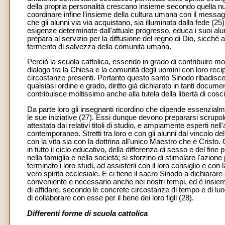
della propria personalità crescano insieme secondo quella nu
coordinare infine l'insieme della cultura umana con il messag
che gli alunni via via acquistano, sia illuminata dalla fede (2
esigenze determinate dall'attuale progresso, educa i suoi alu
prepara al servizio per la diffusione del regno di Dio, sicché 
fermento di salvezza della comunità umana.
Perciò la scuola cattolica, essendo in grado di contribuire mo
dialogo tra la Chiesa e la comunità degli uomini con loro r
circostanze presenti. Pertanto questo santo Sinodo ribadisce i
qualsiasi ordine e grado, diritto già dichiarato in tanti documen
contribuisce moltissimo anche alla tutela della libertà di cosci
Da parte loro gli insegnanti ricordino che dipende essenzialmen
le sue iniziative (27). Essi dunque devono prepararsi scrupol
attestata dai relativi titoli di studio, e ampiamente esperti n
contemporaneo. Stretti tra loro e con gli alunni dal vincolo del
con la vita sia con la dottrina all'unico Maestro che è Cristo.
in tutto il ciclo educativo, della differenza di sesso e del fine 
nella famiglia e nella società; si sforzino di stimolare l'azion
terminato i loro studi, ad assisterli con il loro consiglio e con
vero spirito ecclesiale. E ci tiene il sacro Sinodo a dichiara
conveniente e necessario anche nei nostri tempi, ed è insieme r
di affidare, secondo le concrete circostanze di tempo e di luogo,
di collaborare con esse per il bene dei loro figli (28).
Differenti forme di scuola cattolica