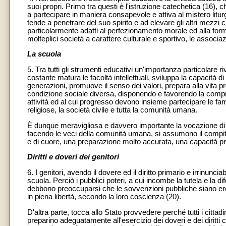
suoi propri. Primo tra questi è l'istruzione catechetica (16), ch
a partecipare in maniera consapevole e attiva al mistero litur
tende a penetrare del suo spirito e ad elevare gli altri mez
particolarmente adatti al perfezionamento morale ed alla for
molteplici società a carattere culturale e sportivo, le associaz
La scuola
5. Tra tutti gli strumenti educativi un'importanza particolare 
costante matura le facoltà intellettuali, sviluppa la capacità d
generazioni, promuove il senso dei valori, prepara alla vita p
condizione sociale diversa, disponendo e favorendo la compre
attività ed al cui progresso devono insieme partecipare le famigli
religiose, la società civile e tutta la comunità umana.
È dunque meravigliosa e davvero importante la vocazione di q
facendo le veci della comunità umana, si assumono il compito
e di cuore, una preparazione molto accurata, una capacità p
Diritti e doveri dei genitori
6. I genitori, avendo il dovere ed il diritto primario e irrinunci
scuola. Perciò i pubblici poteri, a cui incombe la tutela e la dife
debbono preoccuparsi che le sovvenzioni pubbliche siano eroga
in piena libertà, secondo la loro coscienza (20).
D'altra parte, tocca allo Stato provvedere perché tutti i citt
preparino adeguatamente all'esercizio dei doveri e dei diritti ci