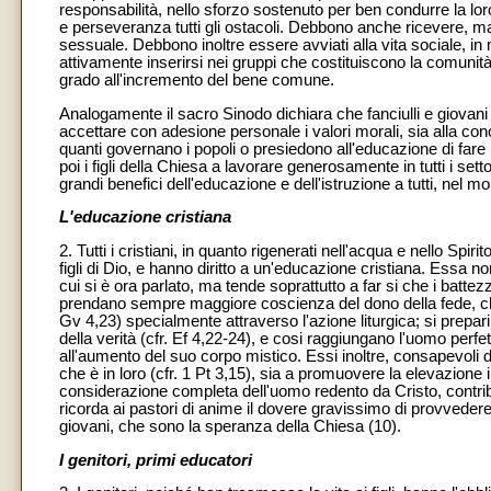
responsabilità, nello sforzo sostenuto per ben condurre la lor
e perseveranza tutti gli ostacoli. Debbono anche ricevere, 
sessuale. Debbono inoltre essere avviati alla vita sociale, i
attivamente inserirsi nei gruppi che costituiscono la comunità 
grado all'incremento del bene comune.
Analogamente il sacro Sinodo dichiara che fanciulli e giovani 
accettare con adesione personale i valori morali, sia alla c
quanti governano i popoli o presiedono all'educazione di fare
poi i figli della Chiesa a lavorare generosamente in tutti i set
grandi benefici dell'educazione e dell'istruzione a tutti, nel mo
L'educazione cristiana
2. Tutti i cristiani, in quanto rigenerati nell'acqua e nello Spi
figli di Dio, e hanno diritto a un'educazione cristiana. Essa 
cui si è ora parlato, ma tende soprattutto a far si che i batte
prendano sempre maggiore coscienza del dono della fede, che 
Gv 4,23) specialmente attraverso l'azione liturgica; si prepari
della verità (cfr. Ef 4,22-24), e cosi raggiungano l'uomo perfett
all'aumento del suo corpo mistico. Essi inoltre, consapevoli 
che è in loro (cfr. 1 Pt 3,15), sia a promuovere la elevazione i
considerazione completa dell'uomo redento da Cristo, contrib
ricorda ai pastori di anime il dovere gravissimo di provvedere
giovani, che sono la speranza della Chiesa (10).
I genitori, primi educatori