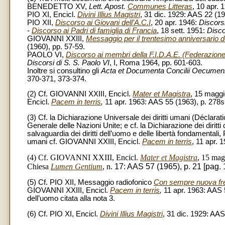
BENEDETTO XV,
Lett. Apost.
Communes Litteras
, 10 apr. 
PIO XI, Encicl.
Divini Illius Magistri
, 31 dic. 1929: AAS 22 (19
PIO XII,
Discorso ai Giovani dell’A.C.I
, 20 apr. 1946:
Discors
-
Discorso ai Padri di famiglia di Francia
, 18 sett. 1951:
Disco
GIOVANNI XXIII,
Messaggio per il trentesimo anniversario del
(1960), pp. 57-59.
PAOLO VI,
Discorso ai membri della F.I.D.A.E. (Federazione I
Discorsi di S. S. Paolo VI
, I, Roma 1964, pp. 601-603.
Inoltre si consultino gli
Acta et Documenta Concilii Oecumenic
370-371, 373-374.
(2) Cf. GIOVANNI XXIII, Encicl.
Mater et Magistra
, 15 maggi
Encicl.
Pacem in terris
,
11 apr. 1963: AAS 55 (1963), p. 278s 
(3) Cf. la Dichiarazione Universale dei diritti umani (Déclarat
Generale delle Nazioni Unite; e cf. la Dichiarazione dei dirit
salvaguardia dei diritti dell’uomo e delle libertà fondamentali
umani cf. GIOVANNI XXIII, Encicl.
Pacem in terris
, 11 apr. 
(4) Cf. GIOVANNI XXIII, Encicl.
Mater et Magistra
, 15 mag
Chiesa
Lumen Gentium
, n.
17: AAS 57 (1965), p. 21 [pag. 
(5) Cf. PIO XII, Messaggio radiofonico
Con sempre nuova f
GIOVANNI XXIII, Encicl.
Pacem in terris
,
11 apr. 1963: AAS 5
dell’uomo citata alla nota 3.
(6) Cf. PIO XI, Encicl.
Divini Illius Magistri
, 31 dic. 1929: AAS