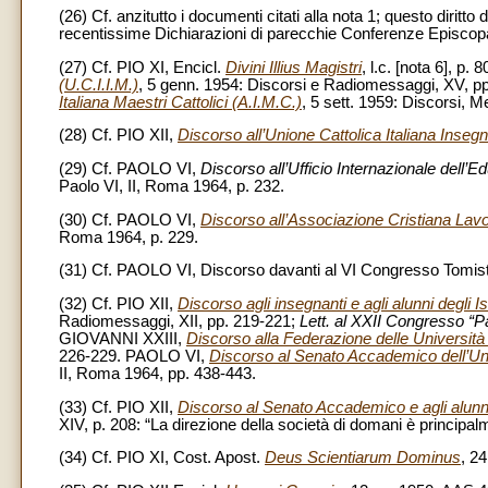
(26) Cf. anzitutto i documenti citati alla nota 1; questo diritto
recentissime Dichiarazioni di parecchie Conferenze Episcopa
(27) Cf. PIO XI, Encicl.
Divini Illius Magistri
, l.c. [nota 6], p. 
(U.C.I.I.M.)
, 5 genn. 1954: Discorsi e Radiomessaggi, XV, 
Italiana Maestri Cattolici (A.I.M.C.)
, 5 sett. 1959: Discorsi, 
(28) Cf. PIO XII,
Discorso all’Unione Cattolica Italiana Insegn
(29) Cf. PAOLO VI,
Discorso all’Ufficio Internazionale dell’E
Paolo VI, II, Roma 1964, p. 232.
(30) Cf. PAOLO VI,
Discorso all’Associazione Cristiana Lavora
Roma 1964, p. 229.
(31) Cf. PAOLO VI, Discorso davanti al VI Congresso Tomisti
(32) Cf. PIO XII,
Discorso agli insegnanti e agli alunni degli Ist
Radiomessaggi, XII, pp. 219-221;
Lett. al XXII Congresso 
GIOVANNI XXIII,
Discorso alla Federazione delle Università
226-229. PAOLO VI,
Discorso al Senato Accademico dell’Uni
II, Roma 1964, pp. 438-443.
(33) Cf. PIO XII,
Discorso al Senato Accademico e agli alunni
XIV, p. 208: “La direzione della società di domani è principalm
(34) Cf. PIO XI, Cost. Apost.
Deus Scientiarum Dominus
, 2