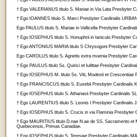
† Ego VALERIANUS titulo S. Mariae in Via Lata Presbyter 
† Ego IOANNES titulo S. Marci Presbyter Cardinalis URBANI
Ego PAULUS titulo S. Mariae in Vallicella Presbyter Cardina
† Ego IOSEPHUS titulo S. Honuphrii in Ianiculo Presbyter 
† Ego ANTONIUS MARIA titulo S Chrysogoni Presbyter Card
Ego CAROLUS titulo S. Agnetis extra moenia Presbyter C
† Ego PAULUS titulo Ss. Quirici et Iulittae Presbyter Cardi
† Ego IOSEPHUS M. titulo Ss. Viti, Modesti et Crescentia
† Ego FRANCISCUS titulo S. Eusebii Presbyter Cardinalis 
† Ego IOSEPHUS titulo S. Athanasii Presbyter Cardinalis S
† Ego LAURENTIUS titulo S. Leonis I Presbyter Cardinalis
† Ego IOSEPHUS titulo S. Crucis in via Flaminia Presbyter
† Ego MAURITIUS titulo D.nae N.ae de SS. Sacramento et 
Quebecensis, Primas Canadiae.
† Ego IOSEPHUS titulo S. Teresiae Presbyter Cardinalis 