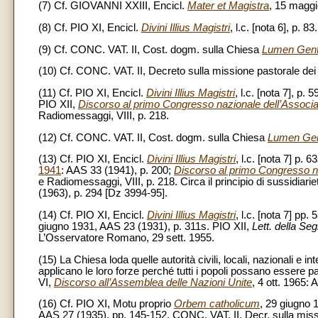
(7) Cf. GIOVANNI XXIII, Encicl.
Mater et Magistra
, 15 maggi
(8) Cf. PIO XI, Encicl.
Divini Illius Magistri
, l.c. [nota 6], p. 83.
(9) Cf. CONC. VAT. II, Cost. dogm. sulla Chiesa
Lumen Gen
(10) Cf. CONC. VAT. II, Decreto sulla missione pastorale de
(11) Cf. PIO XI, Encicl.
Divini Illius Magistri
, l.c. [nota 7], p. 
PIO XII,
Discorso al primo Congresso nazionale dell’Associazi
Radiomessaggi, VIII, p. 218.
(12) Cf. CONC. VAT. II, Cost. dogm. sulla Chiesa
Lumen Ge
(13) Cf. PIO XI, Encicl.
Divini Illius Magistri
, l.c. [nota 7] p. 
1941
: AAS 33 (1941), p. 200;
Discorso al primo Congresso naz
e Radiomessaggi, VIII, p. 218. Circa il principio di sussidiar
(1963), p. 294 [Dz 3994-95].
(14) Cf. PIO XI, Encicl.
Divini Illius Magistri
, l.c. [nota 7] pp
giugno 1931, AAS 23 (1931), p. 311s. PIO XII,
Lett. della Seg
L’Osservatore Romano, 29 sett. 1955.
(15) La Chiesa loda quelle autorità civili, locali, nazionali e 
applicano le loro forze perché tutti i popoli possano essere
VI,
Discorso all’Assemblea delle Nazioni Unite
, 4 ott. 1965:
(16) Cf. PIO XI, Motu proprio
Orbem catholicum
, 29 giugno 
AAS 27 (1935), pp. 145-152. CONC. VAT. II, Decr. sulla miss