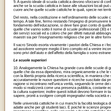
9. A questo ideale di scuola cattolica devono sforzarsi di con
anche se la scuola cattolica in base alle situazioni locali 
cuore anche quelle scuole cattoliche le quali, specie nei territ
Del resto, nella costituzione e nell'ordinamento delle scuole 
tempo. A tale fine, fermo restando l'impegno di promuovere le
fondamento dell'educazione, si deve fare gran conto di quelle 
quelle che vanno sotto il nome di scuole professionali (30) e tecn
dei servizi sociali ed a coloro che per difetti naturali abbiso
maestri sia per l'insegnamento religioso che per le altre for
Il sacro Sinodo esorta vivamente i pastori della Chiesa e i fede
ad assolvere sempre meglio il loro compito ed a venire incon
sono privi dell'aiuto e dell'affetto della famiglia o sono estrane
Le scuole superiori
10. Analogamente la Chiesa ha grande cura delle scuole di gra
quelle che da essa dipendono, mira organicamente a che le vari
con la libertà propria della ricerca scientifica, in maniera
accuratamente le nuove questioni e ricerche suscitate dai p
ragione si incontrano nell'unica verità, seguendo le orme dei
modo si realizzerà come una presenza pubblica, costante ed u
la cultura superiore; inoltre questi istituti devono formare in t
sapere, pronti a svolgere compiti impegnativi nella società e a
Nelle università cattoliche in cui manchi la facoltà teologica do
adatte anche per gli studenti laici. E poiché le scienze prog