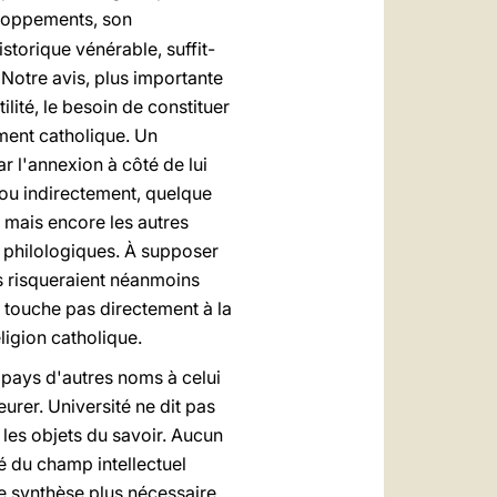
veloppements, son
storique vénérable, suffit-
 à Notre avis, plus importante
ilité, le besoin de constituer
ment catholique. Un
 l'annexion à côté de lui
t ou indirectement, quelque
e, mais encore les autres
, philologiques.
À
supposer
es risqueraient néanmoins
e touche pas directement à la
eligion catholique.
s pays d'autres noms à celui
urer. Université ne dit pas
 les objets du savoir. Aucun
é du champ intellectuel
te synthèse plus nécessaire