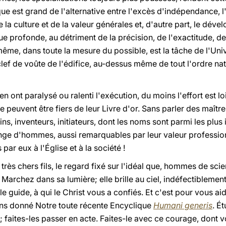
que est grand de l'alternative entre l'excès d'indépendance, l
e la culture et de la valeur générales et, d'autre part, le dé
que profonde, au détriment de la précision, de l'exactitude, 
ême, dans toute la mesure du possible, est la tâche de l'Unive
 clef de voûte de l'édifice, au-dessus même de tout l'ordre nat
en ont paralysé ou ralenti l'exécution, du moins l'effort est loi
e peuvent être fiers de leur Livre d'or. Sans parler des maîtr
ns, inventeurs, initiateurs, dont les noms sont parmi les plus il
ge d'hommes, aussi remarquables par leur valeur professionne
 par eux à l'Église et à la société !
très chers fils, le regard fixé sur l'idéal que, hommes de sc
 Marchez dans sa lumière; elle brille au ciel, indéfectiblement ;
e guide, à qui le Christ vous a confiés. Et c'est pour vous a
ons donné Notre toute récente Encyclique
Humani generis
. É
 faites-les passer en acte. Faites-le avec ce courage, dont 