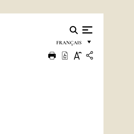
FRANÇAIS
FRANÇAIS
ENGLISH
ITALIANO
PORTUGUÊS
ESPAÑOL
DEUTSCH
POLSKI