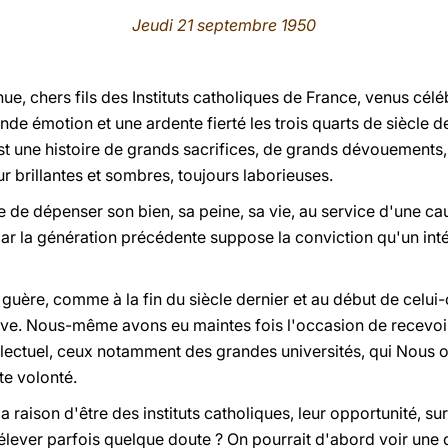
Jeudi 21 septembre 1950
ue, chers fils des Instituts catholiques de France, venus célé
e émotion et une ardente fierté les trois quarts de siècle de 
'est une histoire de grands sacrifices, de grands dévouements,
our brillantes et sombres, toujours laborieuses.
le de dépenser son bien, sa peine, sa vie, au service d'une ca
 par la génération précédente suppose la conviction qu'un inté
us guère, comme à la fin du siècle dernier et au début de celui
ve. Nous-même avons eu maintes fois l'occasion de recevoir 
lectuel, ceux notamment des grandes universités, qui Nous 
te volonté.
a raison d'être des instituts catholiques, leur opportunité, s
élever parfois quelque doute ? On pourrait d'abord voir une 