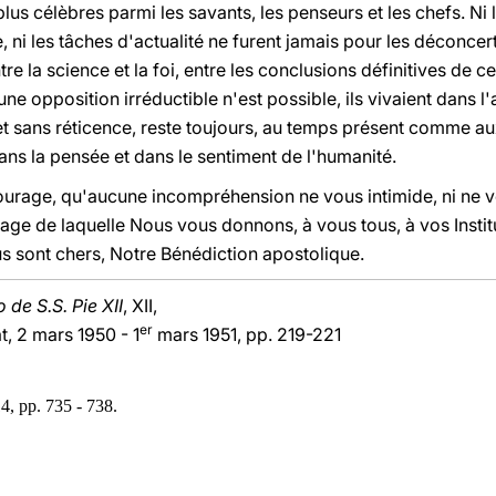
 plus célèbres parmi les savants, les penseurs et les chefs. N
, ni les tâches d'actualité ne furent jamais pour les déconcer
tre la science et la foi, entre les conclusions définitives de c
ne opposition irréductible n'est possible, ils vivaient dans l
et sans réticence, reste toujours, au temps présent comme au
 dans la pensée et dans le sentiment de l'humanité.
urage, qu'aucune incompréhension ne vous intimide, ni ne v
gage de laquelle Nous vous donnons, à vous tous, à vos Instit
us sont chers, Notre Bénédiction apostolique.
de S.S. Pie XII
, XII,
er
, 2 mars 1950 - 1
mars 1951, pp. 219-221
4, pp. 735 - 738.