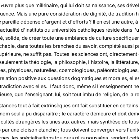
uvre plus que millénaire, qui lui doit sa naissance, ses dé
œ
luence. Mais une pure considération de dignité, de tradition hi
ne pareille dépense d'argent et d'efforts ? Il en est une autre,
actualité d'instituts ou universités catholiques réside dans l'ut
é, solide, de créer toute une ambiance de culture spécifique
able, dans toutes les branches du savoir, complété aussi par
supérieure, ne suffit pas. Toutes les sciences ont, directemen
eulement la théologie, la philosophie, l'histoire, la littératur
ales, physiques, naturelles, cosmologiques, paléontologiques
 relation positive aux questions dogmatiques et morales, ell
radiction avec elles. Il faut donc, même si l'enseignement n
ieuse, que l'enseignant, lui, soit tout imbu de religion, de la r
tances tout à fait extrinsèques ont fait substituer en certain
 nom seul a pu disparaître ; le caractère demeure et doit deme
cultés étrangères les unes aux autres, mais synthèse de tous
 par une cloison étanche ; tous doivent converger vers l'unit
rnes, les spécialisations toujours plus poussées, rendent cet