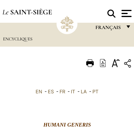
Le
SAINT-SIÈGE
FRANÇAIS
ENCYCLIQUES
FRANÇAIS
ENGLISH
ITALIANO
PORTUGUÊS
ESPAÑOL
EN
-
ES
-
FR
-
IT
-
LA
-
PT
DEUTSCH
POLSKI
العربيّة
HUMANI GENERIS
中文