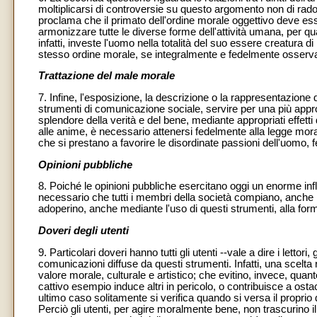
moltiplicarsi di controversie su questo argomento non di rado tr
proclama che il primato dell'ordine morale oggettivo deve ess
armonizzare tutte le diverse forme dell'attività umana, per qua
infatti, investe l'uomo nella totalità del suo essere creatura d
stesso ordine morale, se integralmente e fedelmente osservato
Trattazione del male morale
7. Infine, l'esposizione, la descrizione o la rappresentazion
strumenti di comunicazione sociale, servire per una più appro
splendore della verità e del bene, mediante appropriati effet
alle anime, è necessario attenersi fedelmente alla legge moral
che si prestano a favorire le disordinate passioni dell'uomo, fe
Opinioni pubbliche
8. Poiché le opinioni pubbliche esercitano oggi un enorme influ
necessario che tutti i membri della società compiano, anche in 
adoperino, anche mediante l'uso di questi strumenti, alla form
Doveri degli utenti
9. Particolari doveri hanno tutti gli utenti --vale a dire i lettori
comunicazioni diffuse da questi strumenti. Infatti, una scelt
valore morale, culturale e artistico; che evitino, invece, quan
cattivo esempio induce altri in pericolo, o contribuisce a os
ultimo caso solitamente si verifica quando si versa il propri
Perciò gli utenti, per agire moralmente bene, non trascurino 