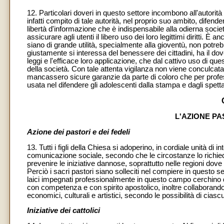
12. Particolari doveri in questo settore incombono all'autorità
infatti compito di tale autorità, nel proprio suo ambito, difen
libertà d'informazione che è indispensabile alla odierna società p
assicurare agli utenti il libero uso dei loro legittimi diritti. È
siano di grande utilità, specialmente alla gioventù, non potreb
giustamente si interessa del benessere dei cittadini, ha il do
leggi e l'efficace loro applicazione, che dal cattivo uso di qu
della società. Con tale attenta vigilanza non viene conculcata l
mancassero sicure garanzie da parte di coloro che per profess
usata nel difendere gli adolescenti dalla stampa e dagli spettac
L'AZIONE P
Azione dei pastori e dei fedeli
13. Tutti i figli della Chiesa si adoperino, in cordiale unità di
comunicazione sociale, secondo che le circostanze lo richied
prevenire le iniziative dannose, soprattutto nelle regioni dove
Perciò i sacri pastori siano solleciti nel compiere in questo 
laici impegnati professionalmente in questo campo cerchino di
con competenza e con spirito apostolico, inoltre collaborando 
economici, culturali e artistici, secondo le possibilità di ciasc
Iniziative dei cattolici