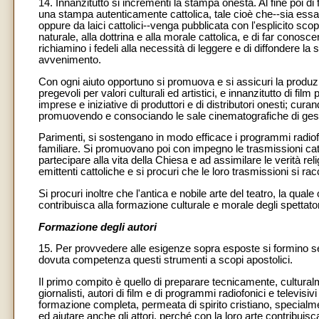
14. Innanzitutto si incrementi la stampa onesta. Al fine poi di
una stampa autenticamente cattolica, tale cioè che--sia essa
oppure da laici cattolici--venga pubblicata con l'esplicito sco
naturale, alla dottrina e alla morale cattolica, e di far conoscer
richiamino i fedeli alla necessità di leggere e di diffondere l
avvenimento.
Con ogni aiuto opportuno si promuova e si assicuri la produzi
pregevoli per valori culturali ed artistici, e innanzitutto di f
imprese e iniziative di produttori e di distributori onesti; curan
promuovendo e consociando le sale cinematografiche di gestor
Parimenti, si sostengano in modo efficace i programmi radiofon
familiare. Si promuovano poi con impegno le trasmissioni cattol
partecipare alla vita della Chiesa e ad assimilare le verità re
emittenti cattoliche e si procuri che le loro trasmissioni si r
Si procuri inoltre che l'antica e nobile arte del teatro, la qu
contribuisca alla formazione culturale e morale degli spettator
Formazione degli autori
15. Per provvedere alle esigenze sopra esposte si formino senz
dovuta competenza questi strumenti a scopi apostolici.
Il primo compito è quello di preparare tecnicamente, culturalme
giornalisti, autori di film e di programmi radiofonici e televis
formazione completa, permeata di spirito cristiano, specialm
ed aiutare anche gli attori, perché con la loro arte contribuis