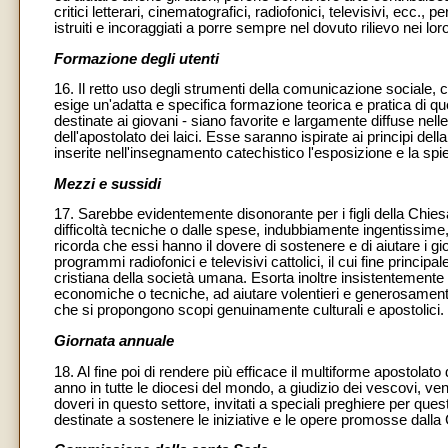
critici letterari, cinematografici, radiofonici, televisivi, ecc
istruiti e incoraggiati a porre sempre nel dovuto rilievo nei lor
Formazione degli utenti
16. Il retto uso degli strumenti della comunicazione sociale, 
esige un'adatta e specifica formazione teorica e pratica di ques
destinate ai giovani - siano favorite e largamente diffuse nell
dell'apostolato dei laici. Esse saranno ispirate ai principi d
inserite nell'insegnamento catechistico l'esposizione e la spi
Mezzi e sussidi
17. Sarebbe evidentemente disonorante per i figli della Chiesa
difficoltà tecniche o dalle spese, indubbiamente ingentissime
ricorda che essi hanno il dovere di sostenere e di aiutare i giorn
programmi radiofonici e televisivi cattolici, il cui fine princip
cristiana della società umana. Esorta inoltre insistentemente q
economiche o tecniche, ad aiutare volentieri e generosamente 
che si propongono scopi genuinamente culturali e apostolici.
Giornata annuale
18. Al fine poi di rendere più efficace il multiforme apostolat
anno in tutte le diocesi del mondo, a giudizio dei vescovi, veng
doveri in questo settore, invitati a speciali preghiere per qu
destinate a sostenere le iniziative e le opere promosse dalla