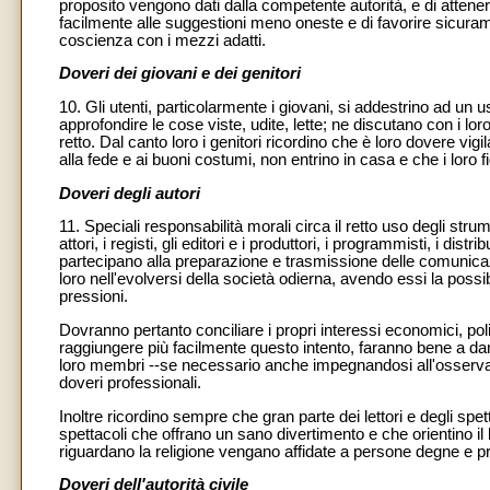
proposito vengono dati dalla competente autorità, e di attenerv
facilmente alle suggestioni meno oneste e di favorire sicuram
coscienza con i mezzi adatti.
Doveri dei giovani e dei genitori
10. Gli utenti, particolarmente i giovani, si addestrino ad un u
approfondire le cose viste, udite, lette; ne discutano con i l
retto. Dal canto loro i genitori ricordino che è loro dovere vig
alla fede e ai buoni costumi, non entrino in casa e che i loro fi
Doveri degli autori
11. Speciali responsabilità morali circa il retto uso degli strum
attori, i registi, gli editori e i produttori, i programmisti, i distri
partecipano alla preparazione e trasmissione delle comunicazio
loro nell'evolversi della società odierna, avendo essi la possib
pressioni.
Dovranno pertanto conciliare i propri interessi economici, pol
raggiungere più facilmente questo intento, faranno bene a dar
loro membri --se necessario anche impegnandosi all'osservanza
doveri professionali.
Inoltre ricordino sempre che gran parte dei lettori e degli spet
spettacoli che offrano un sano divertimento e che orientino il l
riguardano la religione vengano affidate a persone degne e pr
Doveri dell'autorità civile