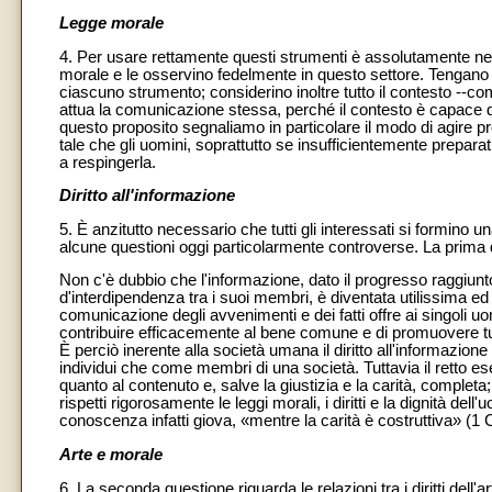
Legge morale
4. Per usare rettamente questi strumenti è assolutamente ne
morale e le osservino fedelmente in questo settore. Tengano 
ciascuno strumento; considerino inoltre tutto il contesto --come
attua la comunicazione stessa, perché il contesto è capace di
questo proposito segnaliamo in particolare il modo di agire p
tale che gli uomini, soprattutto se insufficientemente preparat
a respingerla.
Diritto all'informazione
5. È anzitutto necessario che tutti gli interessati si formino u
alcune questioni oggi particolarmente controverse. La prima di 
Non c'è dubbio che l'informazione, dato il progresso raggiunt
d'interdipendenza tra i suoi membri, è diventata utilissima ed 
comunicazione degli avvenimenti e dei fatti offre ai singoli 
contribuire efficacemente al bene comune e di promuovere tutt
È perciò inerente alla società umana il diritto all'informazion
individui che come membri di una società. Tuttavia il retto e
quanto al contenuto e, salve la giustizia e la carità, completa
rispetti rigorosamente le leggi morali, i diritti e la dignità dell
conoscenza infatti giova, «mentre la carità è costruttiva» (1 C
Arte e morale
6. La seconda questione riguarda le relazioni tra i diritti dell'