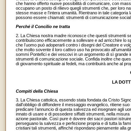
che hanno offerto nuove possibilità di comunicare, con massim
occupano un posto di rilievo quegli strumenti che, per loro na
stesse masse e l'intera umanità. Rientrano in tale categoria la 
possono essere chiamati: strumenti di comunicazione social
Perché il Concilio ne tratta
2. La Chiesa nostra madre riconosce che questi strumenti se
contribuiscono efficacemente a sollevare e ad arricchire lo sp
che l'uomo può adoperarli contro i disegni del Creatore e volge
che molto sovente il loro cattivo uso ha provocato all'umanità
sommi Pontefici e dei vescovi in un argomento di sì grande imp
strumenti di comunicazione sociale. Confida inoltre che quest
di giovamento spirituale ai fedeli, ma contribuirà anche al pro
LA DOTT
Compiti della Chiesa
3. La Chiesa cattolica, essendo stata fondata da Cristo Signor
dall'obbligo di diffondere il messaggio evangelico, ritiene su
predicare l'annuncio di questa salvezza ed insegnare agli uomin
innato di usare e di possedere siffatti strumenti, nella misura 
azione pastorale. Così pure è dovere dei sacri pastori istruire
perseguano la salvezza e perfezione propria e di tutta la fami
cristiani tali strumenti, affinché rispondano pienamente alla g