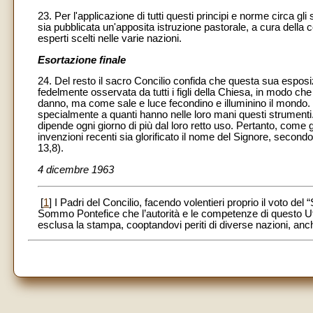
23. Per l'applicazione di tutti questi principi e norme circa 
sia pubblicata un'apposita istruzione pastorale, a cura della 
esperti scelti nelle varie nazioni.
Esortazione finale
24. Del resto il sacro Concilio confida che questa sua esposiz
fedelmente osservata da tutti i figli della Chiesa, in modo ch
danno, ma come sale e luce fecondino e illuminino il mondo. In
specialmente a quanti hanno nelle loro mani questi strumenti. L
dipende ogni giorno di più dal loro retto uso. Pertanto, come 
invenzioni recenti sia glorificato il nome del Signore, secondo i
13,8).
4 dicembre 1963
[
1
] I Padri del Concilio, facendo volentieri proprio il voto d
Sommo Pontefice che l’autorità e le competenze di questo Uffi
esclusa la stampa, cooptandovi periti di diverse nazioni, anch