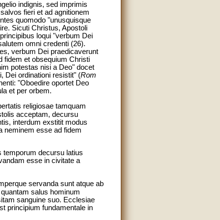
elio indignis, sed imprimis
salvos fieri et ad agnitionem
ndentes quomodo "unusquisque
e. Sicuti Christus, Apostoli
principibus loqui "verbum Dei
salutem omni credenti (26).
tes, verbum Dei praedicaverunt
d fidem et obsequium Christi
nim potestas nisi a Deo" docet
 Dei ordinationi resistit" (
Rom
nenti: "Oboedire oportet Deo
ula et per orbem.
ibertatis religiosae tamquam
stolis acceptam, decursu
ntis, interdum exstitit modus
ina neminem esse ad fidem
s temporum decursu latius
andam esse in civitate a
semperque servanda sunt atque ab
ate, quantam salus hominum
isitam sanguine suo. Ecclesiae
st principium fundamentale in