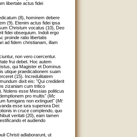
um libertate actus fidei
raedicatum (8), hominem debere
 (9). Etenim actus fidei ipsa
Iesum Christum vocatus (10), Deo
it fidei obsequium. Indoli ergo
 proinde ratio libertatis
i ad fidem christianam, illam
ciuntur, non vero coercentur.
tate frui debet. Hoc autem
istus, qui Magister et Dominus
culis utique praedicationem suam
erceret (15). Incredulitatem
mundum dixit eis: "Qui crediderit
ns zizaniam cum tritico
. Nolens esse Messias politicus
edemptionem pro multis" (
Mc
num fumigans non extinguet" (
Mt
vanda esse iura superiora Dei:
tionis in cruce complendo, quo
ibuit veritati (20), eam tamen
testificando et audiendo
li Christi adlaborarunt, ut