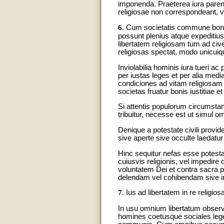
imponenda. Praeterea iura parent
religiosae non correspondeant, ve
6
. Cum societatis commune bon
possunt plenius atque expeditius
libertatem religiosam tum ad ci
religiosas spectat, modo unicui
Inviolabilia hominis iura tueri ac 
per iustas leges et per alia medi
condiciones ad vitam religiosam 
societas fruatur bonis iustitiae
Si attentis populorum circumstanti
tribuitur, necesse est ut simul o
Denique a potestate civili prov
sive aperte sive occulte laedatur 
Hinc sequitur nefas esse potest
cuiusvis religionis, vel impedir
voluntatem Dei et contra sacra 
delendam vel cohibendam sive in 
7
. Ius ad libertatem in re relig
In usu omnium libertatum observa
homines coetusque sociales lege 