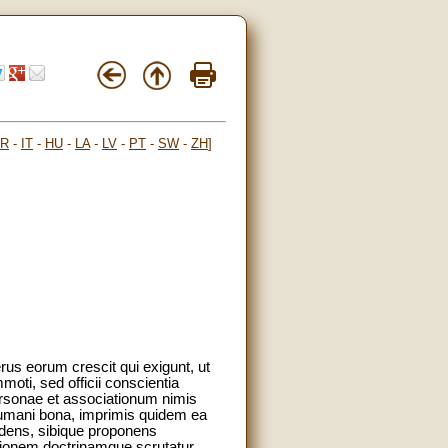
FR
-
IT
-
HU
-
LA
-
LV
-
PT
-
SW
-
ZH
]
us eorum crescit qui exigunt, ut
moti, sed officii conscientia
personae et associationum nimis
 humani bona, imprimis quidem ea
endens, sibique proponens
tionem doctrinamque scrutatur,