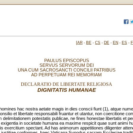
[
AR
-
BE
-
CS
-
DE
-
EN
-
ES
-
PAULUS EPISCOPUS
SERVUS SERVORUM DEI
UNA CUM SACROSANCTI CONCILII PATRIBUS
AD PERPETUAM REI MEMORIAM
DECLARATIO DE LIBERTATE RELIGIOSA
DIGNITATIS HUMANAE
omines hac nostra aetate magis in dies conscii fiunt (1), atque numer
silio et libertate responsabili fruantur et utantur, non coercitione com
m delimitationem potestatis publicae, ne fines honestae libertatis et 
is exigentia in societate humana ea maxime respicit quae sunt animi
onis exercitium spectant. Ad has animorum appetitiones diligenter att
et iustitiae conformes, haec Vaticana Synodus sacram Ecclesiae tradi