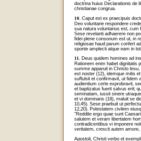
doctrina huius Declarationis de li
christianae congrua.
10
. Caput est ex praecipuis doc
Deo voluntarie respondere cred
sua natura voluntarius est, cum
Sese revelanti adhaerere non poss
fidei plene consonum est ut, in r
religiosae haud parum confert ad
sponte amplecti atque eam in tota
11
. Deus quidem homines ad inser
Rationem enim habet dignitatis p
summe apparuit in Christo Iesu,
est noster (12), idemque mitis et 
suffulsit et confirmavit, ut fide
audientium certe exprobravit, sed
et baptizatus fuerit salvus erit;
seminatam, iussit sinere utraqu
et vi dominans (18), maluit se d
10,45). Sese praebuit ut perfec
12,20). Potestatem civilem eius
"Reddite ergo quae sunt Caesari
salutem et veram libertatem homi
contradicentibus vi imponere nolu
veritatem, crescit autem amore, 
Apostoli, Christi verbo et exempl