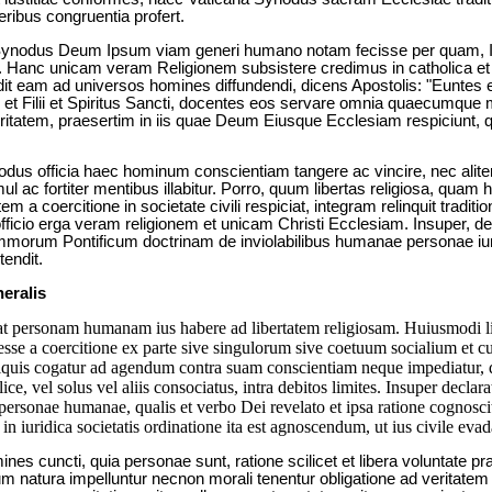
ibus congruentia profert.
 Synodus Deum Ipsum viam generi humano notam fecisse per quam, Ip
int. Hanc unicam veram Religionem subsistere credimus in catholica et
t eam ad universos homines diffundendi, dicens Apostolis: "Euntes
 et Filii et Spiritus Sancti, docentes eos servare omnia quaecumque 
ritatem, praesertim in iis quae Deum Eiusque Ecclesiam respiciunt
nodus officia haec hominum conscientiam tangere ac vincire, nec alite
imul ac fortiter mentibus illabitur. Porro, quum libertas religiosa, qua
 a coercitione in societate civili respiciat, integram relinquit tradi
icio erga veram religionem et unicam Christi Ecclesiam. Insuper, de h
orum Pontificum doctrinam de inviolabilibus humanae personae iuri
tendit.
neralis
t personam humanam ius habere ad libertatem religiosam. Huiusmodi lib
 a coercitione ex parte sive singulorum sive coetuum socialium et cui
aliquis cogatur ad agendum contra suam conscientiam neque impediatur
ce, vel solus vel aliis consociatus, intra debitos limites. Insuper declara
 personae humanae, qualis et verbo Dei revelato et ipsa ratione cognosci
n iuridica societatis ordinatione ita est agnoscendum, ut ius civile evad
 cuncti, quia personae sunt, ratione scilicet et libera voluntate pra
rum natura impelluntur necnon morali tenentur obligatione ad veritate