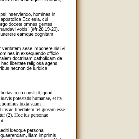
si inserviendo, homines in
 apostolica Ecclesia, cui
 ergo docete omnes gentes
mandavi vobis" (
Mt
28,19-20).
, quaerere eamque cognitam
r veritatem sese imponere nisi vi
m homines in exsequendo officio
tionalem doctrinam catholicam de
ac libertate religiosa agens,
bus necnon de iuridica
ertas in eo consistit, quod
usvis potestatis humanae, et ita
, quominus iuxta suam
t ius ad libertatem religiosam esse
tur (2). Hoc ius personae
at.
editi ideoque personali
m quaerendam, illam imprimis