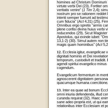
homines ad Christum Dominum con
virtute verbi Dei (23). Fortiter 
veritatis venire" (
1 Tim
2,4); sim
nostrum pro se rationem reddet 
intenti semper fuerunt ad testi
cum fiducia" (
Act
4,31) (25). Fir
Omnibus ergo spretis "armis car
plene confisi divina huius verbi
reducendos (29). Sicut Magister 
Apostolus, qui exinde iubet: "Omni
13,1-2) (30). Simul autem non ti
magis quam hominibus" (
Act
5,2
12
. Ecclesia igitur, evangelicae 
dignitati hominis et Dei revela
temporum, custodivit et tradidit.
agendi spiritui evangelico minu
cogendum.
Evangelicum fermentum in menti
agnoscerent dignitatem personae
quacumque humana coercitione
13
. Inter ea quae ad bonum Eccl
omni iniuria defendenda, illud c
curanda requirat (32). Haec enim
sane adeo propria est, ut qui ea
relationibus inter Ecclesiam et 