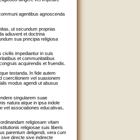
 in communi agentibus agnoscenda
unitas, ut secundum proprias
a adiuvent et doctrina
ndum sua principia religiosa
 civilis impediantur in suis
ritatibus et communitatibus
s congruis acquirendis et fruendis.
tque testanda. In fide autem
od coercitionem vel suasionem
Talis modus agendi ut abusus
tendere singularem suae
nis natura atque in ipsa indole
re vel associationes educativas,
re ordinandam religiosam vitam
tionis religiosae suis liberis
ius parentum deligendi, vera cum
 sive directe sive indirecte