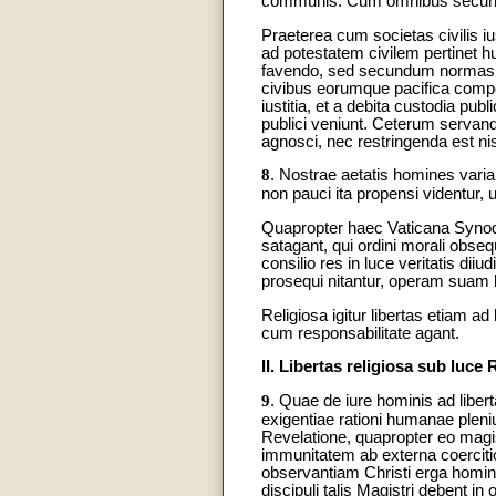
communis. Cum omnibus secund
Praeterea cum societas civilis iu
ad potestatem civilem pertinet h
favendo, sed secundum normas iur
civibus eorumque pacifica composi
iustitia, et a debita custodia p
publici veniunt. Ceterum servan
agnosci, nec restringenda est ni
8
. Nostrae aetatis homines varia 
non pauci ita propensi videntur,
Quapropter haec Vaticana Synod
satagant, qui ordini morali obseq
consilio res in luce veritatis di
prosequi nitantur, operam suam 
Religiosa igitur libertas etiam ad
cum responsabilitate agant.
II. Libertas religiosa sub luce 
9
. Quae de iure hominis ad libe
exigentiae rationi humanae pleni
Revelatione, quapropter eo magi
immunitatem ab externa coercitio
observantiam Christi erga homini
discipuli talis Magistri debent i