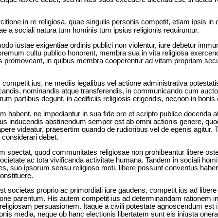
citione in re religiosa, quae singulis personis competit, etiam ipsis
 a sociali natura tum hominis tum ipsius religionis requiruntur.
do iustae exigentiae ordinis publici non violentur, iure debetur imm
mum cultu publico honorent, membra sua in vita religiosa exercend
nes promoveant, in quibus membra cooperentur ad vitam propriam secu
 competit ius, ne mediis legalibus vel actione administrativa potestatis
educandis, nominandis atque transferendis, in communicando cum aucto
rrarum partibus degunt, in aedificiis religiosis erigendis, necnon in boni
m habent, ne impediantur in sua fide ore et scripto publice docenda a
ibus inducendis abstinendum semper est ab omni actionis genere, qu
ere videatur, praesertim quando de rudioribus vel de egenis agitur. 
um considerari debet.
sam spectat, quod communitates religiosae non prohibeantur libere os
ocietate ac tota vivificanda activitate humana. Tandem in sociali homi
nes, suo ipsorum sensu religioso moti, libere possunt conventus habe
constituere.
est societas proprio ac primordiali iure gaudens, competit ius ad libe
 parentum. His autem competit ius ad determinandam rationem institu
religiosam persuasionem. Itaque a civili potestate agnoscendum est 
ionis media, neque ob hanc electionis libertatem sunt eis iniusta onera