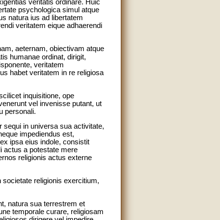
gentias veritatis ordinare. Huic
ertate psychologica simul atque
us natura ius ad libertatem
rendi veritatem eique adhaerendi
nam, aeternam, obiectivam atque
s humanae ordinat, dirigit,
isponente, veritatem
 habet veritatem in re religiosa
ilicet inquisitione, ope
venerunt vel invenisse putant, ut
u personali.
 sequi in universa sua activitate,
neque impediendus est,
x ipsa eius indole, consistit
di actus a potestate mere
rnos religionis actus externe
 societate religionis exercitium,
t, natura sua terrestrem et
une temporale curare, religiosam
ligiosos dirigere vel impedire