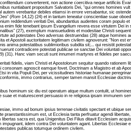
fitendum converterent, non actione coercitiva neque artificiis Evang
omnibus nuntiabant propositum Salvatoris Dei, "qui omnes homines vult 
ul autem verebantur debiles etiamsi in errore versabantur, sic oste
Deo" (
Rom
14,12) (24) et in tantum teneatur conscientiae suae oboedir
monium reddendum veritati Dei, abundantius audentes coram populo et 
ma enim fide tenebant ipsum Evangelium revera esse virtutem Dei in 
nalibus" (27), exemplum mansuetudinis et modestiae Christi sequen
 virtute ad potestates Deo adversas destruendas (28) atque homines a
ita et Apostoli auctoritatem legitimam civilem agnoverunt: "Non est e
s anima potestatibus sublimioribus subdita sit;... qui resistit potestati,
muerunt contradicere potestati publicae se sanctae Dei voluntati oppo
9) (31). Hanc viam secuti sunt innumeri martyres et fideles per saec
veritati fidelis, viam Christi et Apostolorum sequitur quando rationem l
tioni consonam agnoscit eamque fovet. Doctrinam a Magistro et ab Apo
 Etsi in vita Populi Dei, per vicissitudines historiae humanae peregrina
s conformis, immo contrarius, semper tamen mansit Ecclesiae doctr
bus hominum sic diu est operatum atque multum contulit, ut homine
 suae et maturesceret persuasio in re religiosa ipsam immunem serv
.
esiae, immo ad bonum ipsius terrenae civitatis spectant et ubique 
erte praestantissimum est, ut Ecclesia tanta perfruatur agendi libert
 libertas sacra est, qua Unigenitus Dei Filius ditavit Ecclesiam acqu
m impugnant, iidem contra Dei voluntatem agant. Libertas Ecclesiae e
potestates publicas totumque ordinem civilem.