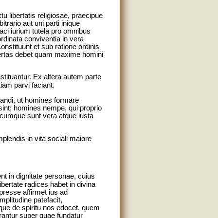
 libertatis religiosae, praecipue
rario aut uni parti inique
aci iurium tutela pro omnibus
rdinata conviventia in vera
nstituunt et sub ratione ordinis
ibertas debet quam maxime homini
stituantur. Ex altera autem parte
iam parvi faciant.
andi, ut homines formare
 sint; homines nempe, qui proprio
uaecumque sunt vera atque iusta
mplendis in vita sociali maiore
t in dignitate personae, cuius
ertate radices habet in divina
resse affirmet ius ad
plitudine patefacit,
tque de spiritu nos edocet, quem
trantur super quae fundatur