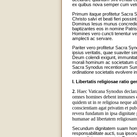
ex quibus nova semper cum veter
Primum itaque profitetur Sacra
Christo salvi et beati fieri poss
Dominus Iesus munus concredidi
baptizantes eos in nomine Patris
Homines vero cuncti tenentur ve
amplecti ac servare.
Pariter vero profitetur Sacra Sy
ipsius veritatis, quae suaviter s
Deum colendi exigunt, immunitatem
morali hominum ac societatum off
Sacra Synodus recentiorum Summ
ordinatione societatis evolvere in
I. Libertatis religiosae ratio ge
2
. Haec Vaticana Synodus declara
omnes homines debent immunes esse
quidem ut in re religiosa neque 
conscientiam agat privatim et publi
revera fundatum in ipsa dignitate
humanae ad libertatem religiosam i
Secundum dignitatem suam homines
responsabilitate aucti, sua ipso