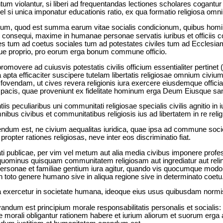
um violantur, si liberi ad frequentandas lectiones scholares cogantu
l si unica imponatur educationis ratio, ex qua formatio religiosa omn
um, quod est summa earum vitae socialis condicionum, quibus hom
 consequi, maxime in humanae personae servatis iuribus et officiis con
ves tum ad coetus sociales tum ad potestates civiles tum ad Ecclesi
que proprio, pro eorum erga bonum commune officio.
promovere ad cuiusvis potestatis civilis officium essentialiter pertinet (
a apta efficaciter suscipere tutelam libertatis religiosae omnium civiu
fovendam, ut cives revera religionis iura exercere eiusdemque officia
 et pacis, quae proveniunt ex fidelitate hominum erga Deum Eiusque s
is peculiaribus uni communitati religiosae specialis civilis agnitio in iu
mnibus civibus et communitatibus religiosis ius ad libertatem in re rel
idendum est, ne civium aequalitas iuridica, quae ipsa ad commune soc
propter rationes religiosas, neve inter eos discriminatio fiat.
ati publicae, per vim vel metum aut alia media civibus imponere prof
e quominus quisquam communitatem religiosam aut ingrediatur aut reli
personae et familiae gentium iura agitur, quando vis quocumque modo
toto genere humano sive in aliqua regione sive in determinato coetu
iosa exercetur in societate humana, ideoque eius usus quibusdam norm
ndum est principium morale responsabilitatis personalis et socialis: i
morali obligantur rationem habere et iurium aliorum et suorum erga 