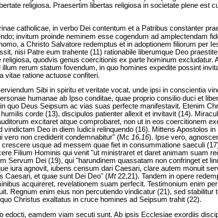
bertate religiosa. Praesertim libertas religiosa in societate plene est c
trinae catholicae, in verbo Dei contentum et a Patribus constanter p
endo; invitum proinde neminem esse cogendum ad amplectendam fidem
 homo, a Christo Salvatore redemptus et in adoptionem filiorum per 
it, nisi Patre eum trahente (11) rationabile liberumque Deo praestiter
e religiosa, quodvis genus coercitionis ex parte hominum excludatur. Ac
 illum rerum statum fovendum, in quo homines expedite possint invitar
 vitae ratione actuose confiteri.
viendum Sibi in spiritu et veritate vocat, unde ipsi in conscientia vin
ersonae humanae ab Ipso conditae, quae proprio consilio duci et liber
 in quo Deus Seipsum ac vias suas perfecte manifestavit. Etenim Chr
humilis corde (13), discipulos patienter allexit et invitavit (14). Mira
m auditorum excitaret atque comprobaret, non ut in eos coercitionem ex
 vindictam Deo in diem Iudicii relinquendo (16). Mittens Apostolos in 
 qui vero non crediderit condemnabitur" (Mc
16,16
). Ipse vero, agnosce
e crescere usque ad messem quae fiet in consummatione saeculi (17)
icere Filium Hominis qui venit "ut ministraret et daret animam suam r
tum Servum Dei (19), qui "harundinem quassatam non confringet et li
que iura agnovit, iubens censum dari Caesari, clare autem monuit ser
s Caesari, et quae sunt Dei Deo" (
Mt
22,21). Tandem in opere redemp
nibus acquireret, revelationem suam perfecit. Testimonium enim perh
it. Regnum enim eius non percutiendo vindicatur (21), sed stabilitur 
quo Christus exaltatus in cruce homines ad Seipsum trahit (22).
o edocti, eamdem viam secuti sunt. Ab ipsis Ecclesiae exordiis discipu