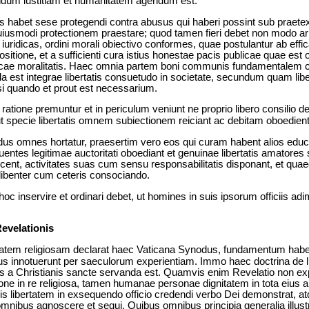
um iustitiam et humanitatem agendum est.
s habet sese protegendi contra abusus qui haberi possint sub praetextu
uiusmodi protectionem praestare; quod tamen fieri debet non modo arbit
idicas, ordini morali obiectivo conformes, quae postulantur ab effic
tione, et a sufficienti cura istius honestae pacis publicae quae est o
ublicae moralitatis. Haec omnia partem boni communis fundamentalem co
da est integrae libertatis consuetudo in societate, secundum quam l
si quando et prout est necessarium.
ratione premuntur et in periculum veniunt ne proprio libero consilio de
 ut specie libertatis omnem subiectionem reiciant ac debitam oboedient
us omnes hortatur, praesertim vero eos qui curam habent alios educ
uentes legitimae auctoritati oboediant et genuinae libertatis amatores
iudicent, activitates suas cum sensu responsabilitatis disponant, et q
libenter cum ceteris consociando.
 hoc inservire et ordinari debet, ut homines in suis ipsorum officiis adi
Revelationis
rtatem religiosam declarat haec Vaticana Synodus, fundamentum haben
us innotuerunt per saeculorum experientiam. Immo haec doctrina de lib
s a Christianis sancte servanda est. Quamvis enim Revelatio non exp
ne in re religiosa, tamen humanae personae dignitatem in tota eius am
s libertatem in exsequendo officio credendi verbo Dei demonstrat, a
n omnibus agnoscere et sequi. Quibus omnibus principia generalia illus