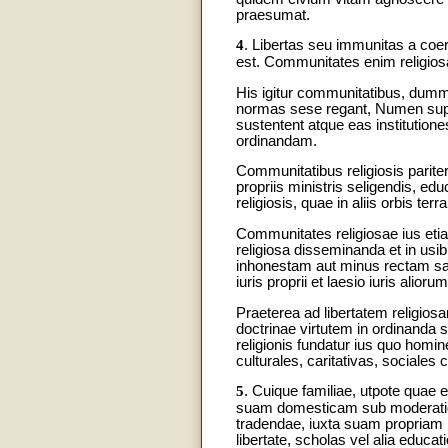
praesumat.
4
. Libertas seu immunitas a coer
est. Communitates enim religiosae
His igitur communitatibus, dummo
normas sese regant, Numen supre
sustentent atque eas institutio
ordinandam.
Communitatibus religiosis pariter
propriis ministris seligendis, 
religiosis, quae in aliis orbis te
Communitates religiosae ius etia
religiosa disseminanda et in us
inhonestam aut minus rectam sap
iuris proprii et laesio iuris alior
Praeterea ad libertatem religio
doctrinae virtutem in ordinanda s
religionis fundatur ius quo homi
culturales, caritativas, sociales 
5
. Cuique familiae, utpote quae 
suam domesticam sub moderatione
tradendae, iuxta suam propriam 
libertate, scholas vel alia educat