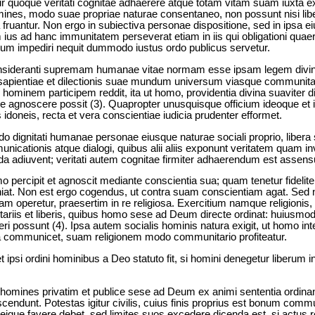
r quoque veritati cognitae adhaerere atque totam vitam suam iuxta exi
omines, modo suae propriae naturae consentaneo, non possunt nisi lib
fruantur. Non ergo in subiectiva personae dispositione, sed in ipsa ei
ius ad hanc immunitatem perseverat etiam in iis qui obligationi quae
tium impediri nequit dummodo iustus ordo publicus servetur.
onsideranti supremam humanae vitae normam esse ipsam legem divi
sapientiae et dilectionis suae mundum universum viasque communitati
hominem participem reddit, ita ut homo, providentia divina suaviter d
gnoscere possit (3). Quapropter unusquisque officium ideoque et ius
s idoneis, recta et vera conscientiae iudicia prudenter efformet.
 dignitati humanae personae eiusque naturae sociali proprio, libera sc
municationis atque dialogi, quibus alii aliis exponunt veritatem quam in
nda adiuvent; veritati autem cognitae firmiter adhaerendum est assens
 percipit et agnoscit mediante conscientia sua; quam tenetur fideliter
iat. Non est ergo cogendus, ut contra suam conscientiam agat. Sed 
 operetur, praesertim in re religiosa. Exercitium namque religionis, e
untariis et liberis, quibus homo sese ad Deum directe ordinat: huiusmo
i possunt (4). Ipsa autem socialis hominis natura exigit, ut homo inte
osa communicet, suam religionem modo communitario profiteatur.
ipsi ordini hominibus a Deo statuto fit, si homini denegetur liberum in
s homines privatim et publice sese ad Deum ex animi sententia ordinan
endunt. Potestas igitur civilis, cuius finis proprius est bonum comm
que favere debet, sed limites suos excedere dicenda est, si actus re