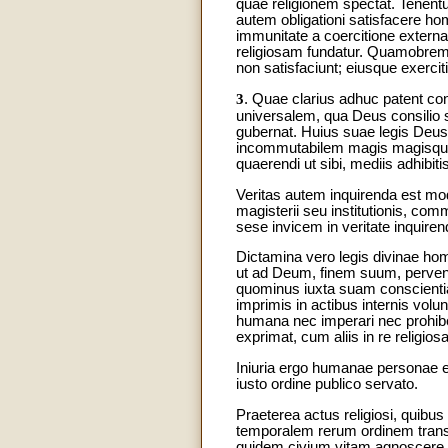
quae religionem spectat. Tenentu
autem obligationi satisfacere h
immunitate a coercitione externa 
religiosam fundatur. Quamobrem 
non satisfaciunt; eiusque exerci
3
. Quae clarius adhuc patent c
universalem, qua Deus consilio 
gubernat. Huius suae legis Deus 
incommutabilem magis magisque a
quaerendi ut sibi, mediis adhibiti
Veritas autem inquirenda est modo
magisterii seu institutionis, com
sese invicem in veritate inquire
Dictamina vero legis divinae homo
ut ad Deum, finem suum, perven
quominus iuxta suam conscientiam
imprimis in actibus internis vol
humana nec imperari nec prohiber
exprimat, cum aliis in re religi
Iniuria ergo humanae personae et 
iusto ordine publico servato.
Praeterea actus religiosi, quibu
temporalem rerum ordinem transc
quidem civium vitam agnoscere ei