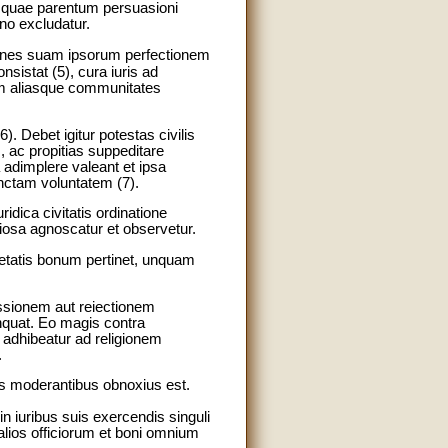
r quae parentum persuasioni
ino excludatur.
ines suam ipsorum perfectionem
sistat (5), cura iuris ad
am aliasque communitates
6). Debet igitur potestas civilis
m, ac propitias suppeditare
 adimplere valeant et ipsa
anctam voluntatem (7).
ridica civitatis ordinatione
igiosa agnoscatur et observetur.
ietatis bonum pertinet, unquam
essionem aut reiectionem
nquat. Eo magis contra
 adhibeatur ad religionem
.
is moderantibus obnoxius est.
n iuribus suis exercendis singuli
alios officiorum et boni omnium