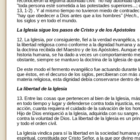
reconocieron la legítima autoridad civil: "no hay autoridad
"toda persona esté sometida a las potestades superiores...; qu
13, 1-2) . Y al mismo tiempo no tuvieron miedo de contradeci
"hay que obedecer a Dios antes que a los hombres" (
Hech
.
los siglos y en todo el mundo.
La Iglesia sigue los pasos de Cristo y de los Apóstoles
12. La Iglesia, por consiguiente, fiel a la verdad evangélic
la libertad religiosa como conforme a la dignidad humana y 
la doctrina recibida del Maestro y de los Apóstoles. Aunque e
historia humana, se ha dado a veces un comportamiento menos
obstante, siempre se mantuvo la doctrina de la Iglesia de que
De este modo el fermento evangélico fue actuando durante 
que éstos, en el decurso de los siglos, percibieran con más
materia religiosa, esta dignidad debía conservarse dentro 
La libertad de la Iglesia
13. Entre las cosas que pertenecen al bien de la Iglesia, m
en todo tiempo y lugar y defenderse contra toda injusticia, es
acción, cuanta requiera el cuidado de la salvación de los hom
Hijo de Dios enriqueció a la Iglesia, adquirida con su sangre
contra la voluntad de Dios. La libertad de la Iglesia es un pri
y todo el orden civil.
La Iglesia vindica para sí la libertad en la sociedad humana 
espiritual, constituida por Cristo Señor, a la que por divino 