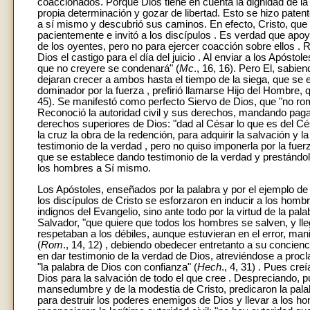
coaccionados. Porque Dios tiene en cuenta la dignidad de 
propia determinación y gozar de libertad. Esto se hizo pate
a sí mismo y descubrió sus caminos. En efecto, Cristo, que
pacientemente e invitó a los discípulos . Es verdad que apoy
de los oyentes, pero no para ejercer coacción sobre ellos . 
Dios el castigo para el día del juicio . Al enviar a los Apósto
que no creyere se condenará" (
Mc
., 16, 16). Pero El, sabi
dejaran crecer a ambos hasta el tiempo de la siega, que se e
dominador por la fuerza , prefirió llamarse Hijo del Hombre,
45). Se manifestó como perfecto Siervo de Dios, que "no r
Reconoció la autoridad civil y sus derechos, mandando pagar
derechos superiores de Dios: "dad al César lo que es del Cés
la cruz la obra de la redención, para adquirir la salvación y 
testimonio de la verdad , pero no quiso imponerla por la fuer
que se establece dando testimonio de la verdad y prestándole
los hombres a Sí mismo.
Los Apóstoles, enseñados por la palabra y por el ejemplo de 
los discípulos de Cristo se esforzaron en inducir a los hombre
indignos del Evangelio, sino ante todo por la virtud de la pa
Salvador, "que quiere que todos los hombres se salven, y lle
respetaban a los débiles, aunque estuvieran en el error, ma
(
Rom
., 14, 12) , debiendo obedecer entretanto a su concie
en dar testimonio de la verdad de Dios, atreviéndose a proc
"la palabra de Dios con confianza" (
Hech
., 4, 31) . Pues cr
Dios para la salvación de todo el que cree . Despreciando, pu
mansedumbre y de la modestia de Cristo, predicaron la palab
para destruir los poderes enemigos de Dios y llevar a los ho