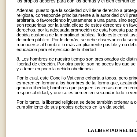
los propios deberes para con los demás y el bien común de 
Además, puesto que la sociedad civil tiene derecho a proteg
religiosa, corresponde principalmente a la autoridad civil p
arbitraria, o favoreciendo injustamente a una parte, sino s
son requeridas por la tutela eficaz de estos derechos en fav
derechos, por la adecuada promoción de esta honesta paz púb
debida custodia de la moralidad pública. Todo esto constitu
de orden público. Por lo demás, se debe observar en la socied
rconocerse al hombre lo más ampliamente posible y no debe 
educación para el ejercicio de la libertad
8. Los hombres de nuestro tiempo son presionados de distin
libertad de elección. Por otra parte, son no pocos los que s
y a tener en poco la debida obediencia.
Por lo cual, este Concilio Vaticano exhorta a todos, pero pr
esmeren en formar a los hombres de tal forma que, acatando
genuina libertad; hombres que juzguen las cosas con criterio
responsabilidad, y que se esfuercen en secundar todo lo ve
Por lo tanto, la libertad religiosa se debe también ordenar a
cumplimiento de sus propios deberes en la vida social.
LA LIBERTAD RELIGI