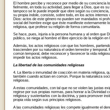
El hombre percibe y reconoce por medio de su conciencia los
fielmente, en toda su actividad, para llegar a Dios, que es su
tampoco se le puede impedir que obre según su conciencia, pri
su propia índole, consiste, sobre todo, en los actos internos 
Dios: actos de este género no pueden ser mandados ni pro
social del hombre exige que éste manifieste externamente lo
religiosa, que profese su religión de forma comunitaria.
Se hace, pues, injuria a la persona humana y al orden que Di
público, se niega al hombre el libre ejercicio de la religión en
Además, los actos religiosos con que los hombres, partiendo
trascienden por su naturaleza el orden terrestre y temporal. Po
común temporal, debe reconocer y favorecer la vida religios
impedir los actos religiosos.
La libertad de las comunidades religiosas
4. La liberta o inmunidad de coacción en materia religiosa,
también cuando actúan en común. Porque la naturaleza socia
religiosas.
A estas comunidades, con tal que no se violen las justas exi
regirse por sus propias normas, para honrar a la Divinidad co
religiosa y sustentarlos con la doctrina, y para promover ins
propia vida según sus principios religiosos.
A las comunidades religiosas les compete igualmente el der