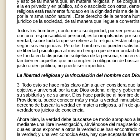
y esto de tal manera que, en materia religiosa, ni se obligue
ella en privado y en público, sólo o asociado con otros, dent
religiosa está realmente fundado en la dignidad misma de la
por la misma razón natural . Este derecho de la persona huma
jurídico de la sociedad, de tal manera que llegue a convertirs
Todos los hombres, conforme a su dignidad, por ser personas,
con una responsabilidad personal, están impulsados por su
verdad, sobre todo la que se refiere a la religión. Están obl
según sus exigencias. Pero los hombres no pueden satisface
de libertad psicológica al mismo tiempo que de inmunidad de 
se funda en la disposición subjetiva de la persona, sino en
también en aquellos que no cumplen la obligación de buscar la
justo orden público, no puede ser impedido.
La libertad religiosa y la vinculación del hombre con Dio
3. Todo esto se hace más claro aún a quien considera que l
objetiva y universal, por la que Dios ordena, dirige y gobi
su sabiduría y de su amor. Dios hace partícipe al hombre de
Providencia, puede conocer más y más la verdad inmutable. Po
derecho de buscar la verdad en materia religiosa, a fin de q
verdaderos juicios de conciencia.
Ahora bien, la verdad debe buscarse de modo apropiado a la 
mediante una libre investigación, sirviéndose del magisterio 
cuales unos exponen a otros la verdad que han encontrado
la verdad; y una vez conocida ésta, hay que aceptarla firm