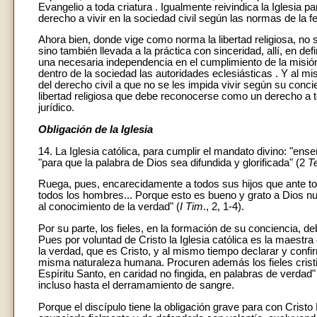
Evangelio a toda criatura . Igualmente reivindica la Iglesia 
derecho a vivir en la sociedad civil según las normas de la fe
Ahora bien, donde vige como norma la libertad religiosa, n
sino también llevada a la práctica con sinceridad, allí, en def
una necesaria independencia en el cumplimiento de la misión
dentro de la sociedad las autoridades eclesiásticas . Y al 
del derecho civil a que no se les impida vivir según su concie
libertad religiosa que debe reconocerse como un derecho a
jurídico.
Obligación de la Iglesia
14. La Iglesia católica, para cumplir el mandato divino: "ens
"para que la palabra de Dios sea difundida y glorificada" (2
T
Ruega, pues, encarecidamente a todos sus hijos que ante tod
todos los hombres... Porque esto es bueno y grato a Dios nu
al conocimiento de la verdad" (
I Tim
., 2, 1-4).
Por su parte, los fieles, en la formación de su conciencia, deb
Pues por voluntad de Cristo la Iglesia católica es la maestr
la verdad, que es Cristo, y al mismo tiempo declarar y confi
misma naturaleza humana. Procuren además los fieles cristi
Espíritu Santo, en caridad no fingida, en palabras de verdad"
incluso hasta el derramamiento de sangre.
Porque el discípulo tiene la obligación grave para con Crist