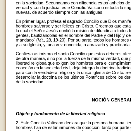
en la sociedad. Secundando con diligencia estos anhelos de
verdad y con la justicia, este Concilio Vaticano estudia la sag
nuevas, de acuerdo siempre con las antiguas.
En primer lugar, profesa el sagrado Concilio que Dios manife
hombres salvarse y ser felices en Cristo. Creemos que esta ú
la cual el Señor Jesús confió la misión de difundirla a todos
gentes, bautizándolas en el nombre del Padre y del Hijo y d
mandado" (
Mt
., 28, 19-20). Por su parte, todos los hombres 
y a su Iglesia, y, una vez conocida, a abrazarla y practicarla.
Confiesa asimismo el santo Concilio que estos deberes afect
de otra manera, sino por la fuerza de la misma verdad, que 
libertad religiosa que exigen los hombres para el cumplimient
coacción en la sociedad civil, deja íntegra la doctrina tradi
para con la verdadera religión y la única Iglesia de Cristo. S
desarrollar la doctrina de los últimos Pontífices sobre los d
de la sociedad.
NOCIÓN GENERAL
Objeto y fundamento de la libertad religiosa
2. Este Concilio Vaticano declara que la persona humana tiene
hombres han de estar inmunes de coacción, tanto por parte 