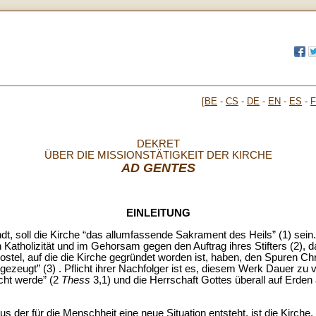
[
BE
-
CS
-
DE
-
EN
-
ES
-
DEKRET
ÜBER DIE MISSIONSTÄTIGKEIT DER KIRCHE
AD GENTES
EINLEITUNG
ndt, soll die Kirche “das allumfassende Sakrament des Heils” (1) se
n Katholizität und im Gehorsam gegen den Auftrag ihres Stifters (2)
tel, auf die die Kirche gegründet worden ist, haben, den Spuren Chri
ezeugt” (3) . Pflicht ihrer Nachfolger ist es, diesem Werk Dauer zu 
cht werde” (2
Thess
3,1) und die Herrschaft Gottes überall auf Erden
s der für die Menschheit eine neue Situation entsteht, ist die Kirche,