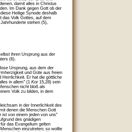
dienen, damit alles in Christus
lden. Im Dank gegen Gott ob der
l diese Heilige Synode deshalb
t das Volk Gottes, auf dem
Jahrhunderte stehen (5),
selbst ihren Ursprung aus der
ers (6).
gslose Ursprung, aus dem der
rmherzigkeit und Güte aus freien
rrlichkeit. Er hat die göttliche
lles in allem” (1
Kor
15,28) sein
 Menschen nicht bloß als
einem Volk zu bilden, in dem
eichsam in der Innerlichkeit des
 mit denen die Menschen Gott
ne ist von einem jeden von uns”
ufgrund des gnädigen
für das Evangelium gelten
 Menschen einzutreten; so wollte