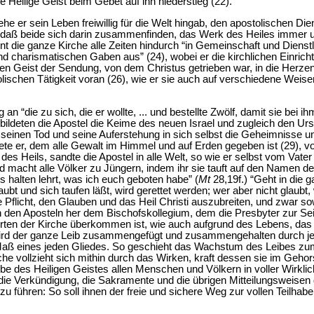
e Heilige Geist beim Gebet auf ihn niederstieg (22).
ehe er sein Leben freiwillig für die Welt hingab, den apostolischen D
 daß beide sich darin zusammenfinden, das Werk des Heiles immer un
int die ganze Kirche alle Zeiten hindurch “in Gemeinschaft und Dienstle
d charismatischen Gaben aus” (24), wobei er die kirchlichen Einrich
hen Geist der Sendung, von dem Christus getrieben war, in die Herzen
olischen Tätigkeit voran (26), wie er sie auch auf verschiedene Weise
an “die zu sich, die er wollte, ... und bestellte Zwölf, damit sie bei i
 bildeten die Apostel die Keime des neuen Israel und zugleich den Urs
ch seinen Tod und seine Auferstehung in sich selbst die Geheimnisse 
dete er, dem alle Gewalt im Himmel und auf Erden gegeben ist (29), 
des Heils, sandte die Apostel in alle Welt, so wie er selbst vom Vate
und macht alle Völker zu Jüngern, indem ihr sie tauft auf den Namen
es halten lehrt, was ich euch geboten habe” (
Mt
28,19f.) “Geht in die 
aubt und sich taufen läßt, wird gerettet werden; wer aber nicht glaub
die Pflicht, den Glauben und das Heil Christi auszubreiten, und zwar s
n den Aposteln her dem Bischofskollegium, dem die Presbyter zur Seit
irten der Kirche überkommen ist, wie auch aufgrund des Lebens, das 
wird der ganze Leib zusammengefügt und zusammengehalten durch je
eines jeden Gliedes. So geschieht das Wachstum des Leibes zum A
che vollzieht sich mithin durch das Wirken, kraft dessen sie im Geh
be des Heiligen Geistes allen Menschen und Völkern in voller Wirklic
die Verkündigung, die Sakramente und die übrigen Mitteilungsweise
 zu führen: So soll ihnen der freie und sichere Weg zur vollen Teilha