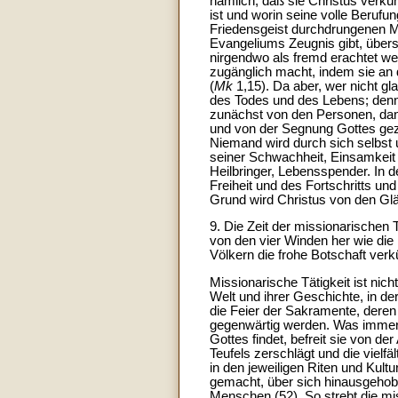
nämlich, daß sie Christus verkü
ist und worin seine volle Berufun
Friedensgeist durchdrungenen Me
Evangeliums Zeugnis gibt, über
nirgendwo als fremd erachtet wer
zugänglich macht, indem sie an 
(
Mk
1,15). Da aber, wer nicht gl
des Todes und des Lebens; denn 
zunächst von den Personen, dan
und von der Segnung Gottes geze
Niemand wird durch sich selbst 
seiner Schwachheit, Einsamkeit o
Heilbringer, Lebensspender. In 
Freiheit und des Fortschritts und
Grund wird Christus von den Gläu
9. Die Zeit der missionarischen 
von den vier Winden her wie die
Völkern die frohe Botschaft ver
Missionarische Tätigkeit ist nic
Welt und ihrer Geschichte, in de
die Feier der Sakramente, deren M
gegenwärtig werden. Was immer 
Gottes findet, befreit sie von d
Teufels zerschlägt und die viel
in den jeweiligen Riten und Kultu
gemacht, über sich hinausgehobe
Menschen (52). So strebt die mis