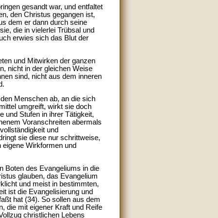
ringen gesandt war, und entfaltet
n, den Christus gegangen ist,
us dem er dann durch seine
, die in vielerlei Trübsal und
auch erwies sich das Blut der
eten und Mitwirken der ganzen
n, nicht in der gleichen Weise
nnen sind, nicht aus dem inneren
d.
den Menschen ab, an die sich
ittel umgreift, wirkt sie doch
und Stufen in ihrer Tätigkeit,
gonnenem Voranschreiten abermals
ollständigkeit und
ngt sie diese nur schrittweise,
en eigene Wirkformen und
n Boten des Evangeliums in die
ristus glauben, das Evangelium
rklicht und meist in bestimmten,
it ist die Evangelisierung und
aßt hat (34). So sollen aus dem
 die mit eigener Kraft und Reife
Vollzug christlichen Lebens