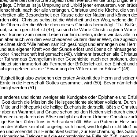
ndet, offenbart die Kirche zugleich dem Menschen die ursprüngliche
g liegt. Christus ist ja Ursprung und Urbild jener erneuerten, von brüde
nschheit, nach der alle verlangen. Christus und die Kirche, die von 
schreiten alle Besonderheit der Rasse oder der Nation und können d
den (46) . Christus selbst ist die Wahrheit und der Weg, welche die 
die Ohren aller die Worte eben dieses Christus heranträgt: “Tut Buß
aubt, schon gerichtet ist (47), so sind die Worte Christi zugleich Wor
wir können zum neuen Leben nur hinzutreten, indem wir das alte in d
n aber auch von den verschiedenen Gütern dieser Welt, die zuglei
ichnet sind: “Alle haben nämlich gesündigt und ermangeln der Herrli
und aus eigener Kraft von der Sünde erlöst und über sich hinausgeh
der Knechtschaft frei gemacht (48), vielmehr brauchen alle Christus a
der Tat war das Evangelium in der Geschichte, auch der profanen, d
 bietet sich immerfort als Ferment der Brüderlichkeit, der Einheit und
bigen gefeiert als die “Erwartung der Völker und ihr Erlöser” (49).
Tätigkeit liegt also zwischen der ersten Ankunft des Herrn und seiner 
 Ernte in die Herrschaft Gottes gesammelt wird (50). Bevor nämlich 
kündigt werden (51).
hts anderes und nichts weniger als Kundgabe oder Epiphanie und Erfül
r Gott durch die Mission die Heilsgeschichte sichtbar vollzieht. Dur
itte und Höhepunkt die heilige Eucharistie darstellt, läßt sie Christ
aber an Wahrheit und Gnade schon bei den Heiden sich durch eine 
er Ansteckung durch das Böse und gibt es ihrem Urheber Christus zurü
fältige Bosheit üblen Tuns in Schranken hält. Was an Gutem in Herz 
ren der Völker keimhaft angelegt sich findet, wird folglich nicht bloß 
n und vollendet zur Herrlichkeit Gottes, zur Beschämung des Satans
sionarische Tätigkeit auf die eschatologische Fülle hin (53), denn d