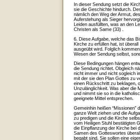
In dieser Sendung setzt die Kirc
sie die Geschichte hindurch. De
nämlich den Weg der Armut, des
Auferstehung als Sieger hervorgi
Leiden ausfüllten, was an den Lei
Christen als Same (33) .
6. Diese Aufgabe, welche das Bi
Kirche zu erfüllen hat, ist übera
ausgeübt wird. Folglich kommen 
Wesen der Sendung selbst, sond
Diese Bedingungen hängen entwe
die Sendung richtet. Obgleich näm
nicht immer und nicht sogleich i
mit der sie den Plan Gottes zu v
einen Rückschritt zu beklagen, 
Unzulänglichkeit. Was aber die 
und nimmt sie so in die katholi
geeignete Mittel entsprechen.
Gemeinhin heißen “Missionen” d
ganze Welt ziehen und die Aufg
zu predigen und die Kirche selbs
vom Heiligen Stuhl bestätigten G
die Einpflanzung der Kirche bei
Samen des Gotteswortes überall 
begabt sind. Sie sollen eine eig