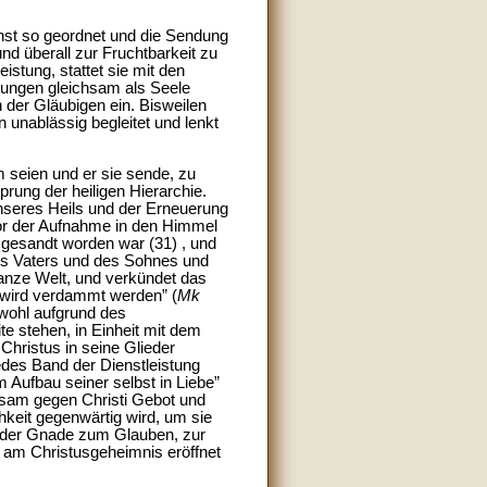
ienst so geordnet und die Sendung
d überall zur Fruchtbarkeit zu
istung, stattet sie mit den
tungen gleichsam als Seele
 der Gläubigen ein. Bisweilen
n unablässig begleitet und lenkt
hm seien und er sie sende, zu
prung der heiligen Hierarchie.
unseres Heils und der Erneuerung
vor der Aufnahme in den Himmel
r gesandt worden war (31) , und
 des Vaters und des Sohnes und
ganze Welt, und verkündet das
t, wird verdammt werden” (
Mk
owohl aufgrund des
e stehen, in Einheit mit dem
Christus in seine Glieder
des Band der Dienstleistung
ufbau seiner selbst in Liebe”
orsam gegen Christi Gebot und
hkeit gegenwärtig wird, um sie
n der Gnade zum Glauben, zur
be am Christusgeheimnis eröffnet