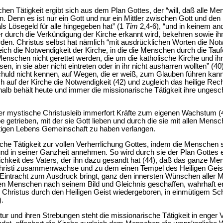
hen Tätigkeit ergibt sich aus dem Plan Gottes, der “will, daß alle M
n. Denn es ist nur ein Gott und nur ein Mittler zwischen Gott und d
als Lösegeld für alle hingegeben hat” (1
Tim
2,4-6), “und in keinem ande
der durch die Verkündigung der Kirche erkannt wird, bekehren sowie i
erden. Christus selbst hat nämlich “mit ausdrücklichen Worten die No
eich die Notwendigkeit der Kirche, in die die Menschen durch die Taufe
enschen nicht gerettet werden, die um die katholische Kirche und ih
sen, in sie aber nicht eintreten oder in ihr nicht ausharren wollten” 
huld nicht kennen, auf Wegen, die er weiß, zum Glauben führen kann
och auf der Kirche die Notwendigkeit (42) und zugleich das heilige Rec
lb behält heute und immer die missionarische Tätigkeit ihre unges
er mystische Christusleib immerfort Kräfte zum eigenen Wachstum (
e getrieben, mit der sie Gott lieben und durch die sie mit allen Mens
tigen Lebens Gemeinschaft zu haben verlangen.
che Tätigkeit zur vollen Verherrlichung Gottes, indem die Menschen s
und in seiner Ganzheit annehmen. So wird durch sie der Plan Gottes 
lichkeit des Vaters, der ihn dazu gesandt hat (44), daß das ganze M
b Christi zusammenwachse und zu dem einen Tempel des Heiligen Gei
he Eintracht zum Ausdruck bringt, ganz den innersten Wünschen aller 
n Menschen nach seinem Bild und Gleichnis geschaffen, wahrhaft erfül
n Christus durch den Heiligen Geist wiedergeboren, in einmütigem Sc
).
ur und ihren Strebungen steht die missionarische Tätigkeit in enger