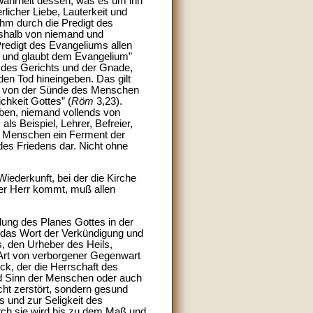
 Wahrheit dessen, was es um ihn
rlicher Liebe, Lauterkeit und
ihm durch die Predigt des
eshalb von niemand und
Predigt des Evangeliums allen
e, und glaubt dem Evangelium”
te des Gerichts und der Gnade,
en Tod hineingeben. Das gilt
ch von der Sünde des Menschen
chkeit Gottes” (
Röm
3,23).
oben, niemand vollends von
ls Beispiel, Lehrer, Befreier,
en Menschen ein Ferment der
 des Friedens dar. Nicht ohne
Wiederkunft, bei der die Kirche
der Herr kommt, muß allen
lung des Planes Gottes in der
ch das Wort der Verkündigung und
us, den Urheber des Heils,
Art von verborgener Gegenwart
ck, der die Herrschaft des
und Sinn der Menschen oder auch
nicht zerstört, sondern gesund
 und zur Seligkeit des
urch sie wird bis zu dem Maß und