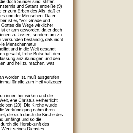
ie doch Sünder sind, stiften.
nsternis und Satans entreiße (9)
te er zum Erben des Alls, daß er
ottes und der Menschen. Da er
er ist er, “voll Gnade und
 Gottes die Wege wirklicher
 ist er arm geworden, da er doch
dienen zu lassen, sondern um zu
ter verkünden beständig, daß nicht
volle Menschennatur
eiligt und in die Welt gesandt
ich gesalbt, frohe Botschaft den
eilassung anzukündigen und den
hen und heil zu machen, was
tan worden ist, muß ausgerufen
nmal für alle zum Heil vollzogen
on innen her wirken und die
elt, ehe Christus verherrlicht
leiben (20). Die Kirche wurde
die Verkündigung nahm ihren
et, die sich durch die Kirche des
und umfängt und so die
 durch die Herabkunft des
m Werk seines Dienstes