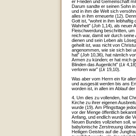
er Frieden und Gemeinschaft mit 
Darum sandte er seinen Sohn in 
und in ihm die Welt sich versöhn
alles in ihm erneuerte (12). Den
Gott ist, “wohnt in ihm leibhaftig 
Wahrheit” (
Joh
1,14), als neuer 
Fleischwerdung beschritten, um 
reich war, damit wir durch sein
dienen und sein Leben als Lösegel
geheilt ist, was nicht von Chri
angenommen, wie sie sich bei uns 
hat” (
Joh
10,36), hat nämlich von
Armen zu künden; er hat mich g
Blinden das Augenlicht” (
Lk
4,18
verloren war” (
Lk
19,10).
Was aber vom Herrn ein für alle
und ausgesät werden bis ans End
worden ist, in allen im Ablauf de
4. Um dies zu vollenden, hat Chr
Kirche zu ihrer eigenen Ausbreit
wurde (19). Am Pfingsttage jedo
vor der Menge öffentlich bekan
Anfang, und endlich wurde die Ve
Neuen Bundes vollziehen soll, we
babylonische Zerstreuung überwi
Heiligen Geistes auf die Jungf