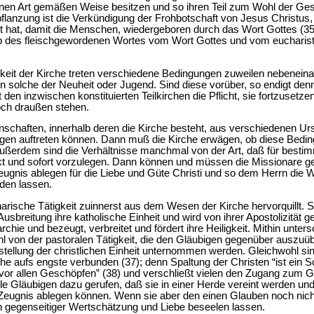
igenen Art gemäßen Weise besitzen und so ihren Teil zum Wohl der Ge
pflanzung ist die Verkündigung der Frohbotschaft von Jesus Christus,
t hat, damit die Menschen, wiedergeboren durch das Wort Gottes (35),
eib des fleischgewordenen Wortes vom Wort Gottes und vom eucharist
gkeit der Kirche treten verschiedene Bedingungen zuweilen nebenein
 solche der Neuheit oder Jugend. Sind diese vorüber, so endigt denn
t den inzwischen konstituierten Teilkirchen die Pflicht, sie fortzuse
noch draußen stehen.
schaften, innerhalb deren die Kirche besteht, aus verschiedenen Ur
ngen auftreten können. Dann muß die Kirche erwägen, ob diese Bedi
Außerdem sind die Verhältnisse manchmal von der Art, daß für bestimmt
t und sofort vorzulegen. Dann können und müssen die Missionare ged
gnis ablegen für die Liebe und Güte Christi und so dem Herrn die W
den lassen.
narische Tätigkeit zuinnerst aus dem Wesen der Kirche hervorquillt. Si
Ausbreitung ihre katholische Einheit und wird von ihrer Apostolizität ge
rchie und bezeugt, verbreitet und fördert ihre Heiligkeit. Mithin unter
hl von der pastoralen Tätigkeit, die den Gläubigen gegenüber auszuüb
ellung der christlichen Einheit unternommen werden. Gleichwohl si
e aufs engste verbunden (37); denn Spaltung der Christen “ist ein S
r allen Geschöpfen” (38) und verschließt vielen den Zugang zum Gl
lle Gläubigen dazu gerufen, daß sie in einer Herde vereint werden un
 Zeugnis ablegen können. Wenn sie aber den einen Glauben noch nic
 gegenseitiger Wertschätzung und Liebe beseelen lassen.