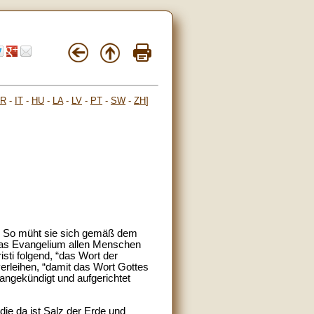
FR
-
IT
-
HU
-
LA
-
LV
-
PT
-
SW
-
ZH
]
in. So müht sie sich gemäß dem
, das Evangelium allen Menschen
sti folgend, “das Wort der
verleihen, “damit das Wort Gottes
 angekündigt und aufgerichtet
 die da ist Salz der Erde und