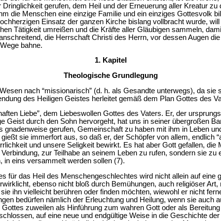
er Dringlichkeit gerufen, dem Heil und der Erneuerung aller Kreatur zu 
m die Menschen eine einzige Familie und ein einziges Gottesvolk bi
n hochherzigen Einsatz der ganzen Kirche bislang vollbracht wurde, wil
hen Tätigkeit umreißen und die Kräfte aller Gläubigen sammeln, dami
chreitend, die Herrschaft Christi des Herrn, vor dessen Augen die 
e Wege bahne.
1. Kapitel
Theologische Grundlegung
m Wesen nach “missionarisch” (d. h. als Gesandte unterwegs), da sie 
dung des Heiligen Geistes herleitet gemäß dem Plan Gottes des Vat
llhaften Liebe”, dem Liebeswollen Gottes des Vaters. Er, der ursprun
ge Geist durch den Sohn hervorgeht, hat uns in seiner übergroßen Ba
 gnadenweise gerufen, Gemeinschaft zu haben mit ihm in Leben und He
ießt sie immerfort aus, so daß er, der Schöpfer von allem, endlich “a
rlichkeit und unsere Seligkeit bewirkt. Es hat aber Gott gefallen, die
 Verbindung, zur Teilhabe an seinem Leben zu rufen, sondern sie zu 
n, in eins versammelt werden sollen (7).
 für das Heil des Menschengeschlechtes wird nicht allein auf eine gl
irklicht, ebenso nicht bloß durch Bemühungen, auch religiöser Art,
 sie ihn vielleicht berühren oder finden möchten, wiewohl er nicht fer
en bedürfen nämlich der Erleuchtung und Heilung, wenn sie auch a
Gottes zuweilen als Hinführung zum wahren Gott oder als Bereitung 
eschlossen, auf eine neue und endgültige Weise in die Geschichte der