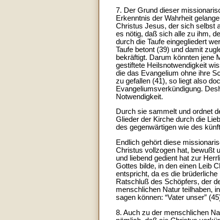
7. Der Grund dieser missionarisc
Erkenntnis der Wahrheit gelange
Christus Jesus, der sich selbst 
es nötig, daß sich alle zu ihm, 
durch die Taufe eingegliedert w
Taufe betont (39) und damit zugl
bekräftigt. Darum könnten jene M
gestiftete Heilsnotwendigkeit wis
die das Evangelium ohne ihre Sc
zu gefallen (41), so liegt also d
Evangeliumsverkündigung. Desha
Notwendigkeit.
Durch sie sammelt und ordnet d
Glieder der Kirche durch die Lieb
des gegenwärtigen wie des künf
Endlich gehört diese missionaris
Christus vollzogen hat, bewußt 
und liebend gedient hat zur Herr
Gottes bilde, in den einen Lei
entspricht, da es die brüderlic
Ratschluß des Schöpfers, der de
menschlichen Natur teilhaben, i
sagen können: “Vater unser” (45
8. Auch zu der menschlichen Nat