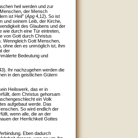
enschen heil werden und zur
en Menschen, der Mensch
rn ist Heil” (
Apg
4,12). So ist
hm und seinem Leib, der Kirche,
twendigkeit des Glaubens und der
 wie durch eine Tür eintreten,
re von Gott durch Christus
(40). Wenngleich Gott Menschen,
, ohne den es unmöglich ist, ihm
ht der
chmälerte Bedeutung und
43). Ihr nachzugehen werden die
chen in den geistlichen Gütern
ein Heilswerk, das er in
erfüllt, dem Christus gehorsam
enschengeschlecht ein Volk
stes aufgebaut werde. Das
Menschen. So wird endlich der
lt, wenn alle, die an der
hauen der Herrlichkeit Gottes
 Verbindung. Eben dadurch