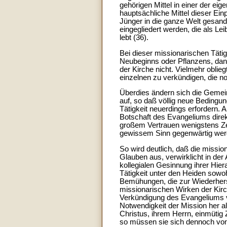
gehörigen Mittel in einer der e
hauptsächliche Mittel dieser Ein
Jünger in die ganze Welt gesand
eingegliedert werden, die als L
lebt (36).
Bei dieser missionarischen Täti
Neubeginns oder Pflanzens, dann
der Kirche nicht. Vielmehr oblieg
einzelnen zu verkündigen, die 
Überdies ändern sich die Gemein
auf, so daß völlig neue Bedingu
Tätigkeit neuerdings erfordern. 
Botschaft des Evangeliums direk
großem Vertrauen wenigstens Zeu
gewissem Sinn gegenwärtig wer
So wird deutlich, daß die missio
Glauben aus, verwirklicht in der 
kollegialen Gesinnung ihrer Hiera
Tätigkeit unter den Heiden sowo
Bemühungen, die zur Wiederherst
missionarischen Wirken der Kirch
Verkündigung des Evangeliums vo
Notwendigkeit der Mission her a
Christus, ihrem Herrn, einmütig
so müssen sie sich dennoch von