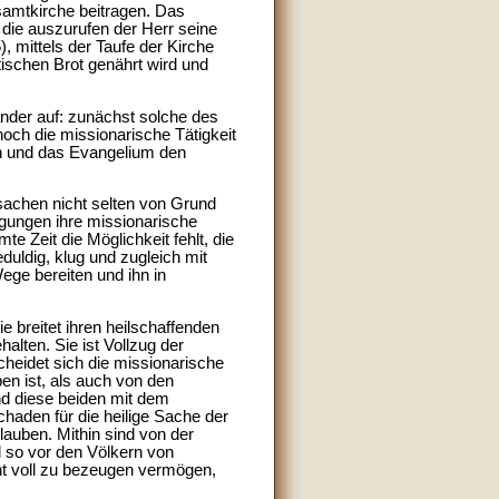
samtkirche beitragen. Das
 die auszurufen der Herr seine
 mittels der Taufe der Kirche
ischen Brot genährt wird und
ander auf: zunächst solche des
och die missionarische Tätigkeit
tzen und das Evangelium den
sachen nicht selten von Grund
ngungen ihre missionarische
e Zeit die Möglichkeit fehlt, die
uldig, klug und zugleich mit
ege bereiten und ihn in
e breitet ihren heilschaffenden
halten. Sie ist Vollzug der
scheidet sich die missionarische
en ist, als auch von den
nd diese beiden mit dem
chaden für die heilige Sache der
auben. Mithin sind von der
d so vor den Völkern von
ht voll zu bezeugen vermögen,