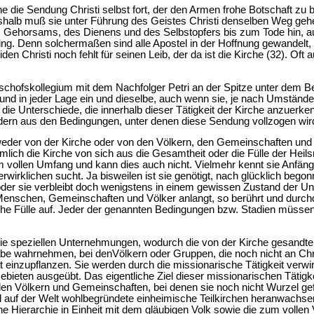
he die Sendung Christi selbst fort, der den Armen frohe Botschaft zu b
shalb muß sie unter Führung des Geistes Christi denselben Weg gehe
 Gehorsams, des Dienens und des Selbstopfers bis zum Tode hin, a
ng. Denn solchermaßen sind alle Apostel in der Hoffnung gewandelt, sie
den Christi noch fehlt für seinen Leib, der da ist die Kirche (32). Oft 
schofskollegium mit dem Nachfolger Petri an der Spitze unter dem B
ll und in jeder Lage ein und dieselbe, auch wenn sie, je nach Umstände
die Unterschiede, die innerhalb dieser Tätigkeit der Kirche anzuerke
ern aus den Bedingungen, unter denen diese Sendung vollzogen wir
der von der Kirche oder von den Völkern, den Gemeinschaften und 
lich die Kirche von sich aus die Gesamtheit oder die Fülle der Heilsm
m vollen Umfang und kann dies auch nicht. Vielmehr kennt sie Anfänge 
erwirklichen sucht. Ja bisweilen ist sie genötigt, nach glücklich be
oder sie verbleibt doch wenigstens in einem gewissen Zustand der Unv
Menschen, Gemeinschaften und Völker anlangt, so berührt und durchdri
sche Fülle auf. Jeder der genannten Bedingungen bzw. Stadien müss
ie speziellen Unternehmungen, wodurch die von der Kirche gesandte
abe wahrnehmen, bei denVölkern oder Gruppen, die noch nicht an Ch
t einzupflanzen. Sie werden durch die missionarische Tätigkeit verwi
ebieten ausgeübt. Das eigentliche Ziel dieser missionarischen Tätigke
 den Völkern und Gemeinschaften, bei denen sie noch nicht Wurzel gef
auf der Welt wohlbegründete einheimische Teilkirchen heranwachsen,
ene Hierarchie in Einheit mit dem gläubigen Volk sowie die zum vollen 