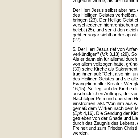
zugeführt wurde, als der nämlich
Der Herr Jesus selbst aber hat, 
des Heiligen Geistes verheißen,
bringen (23). Der Heilige Geist e
verschiedenen hierarchischen un
belebt (25), und senkt den gleic
geht er sogar sichtbar der apost
(27).
5. Der Herr Jesus rief von Anfang 
verkündigen” (
Mk
3,13) (28). So
Als er dann ein für allemal dur
von allem vollzogen hatte, grün
(30) seine Kirche als Sakrament 
trug ihnen auf: “Geht also hin, 
des Heiligen Geistes und sie all
Evangelium aller Kreatur. Wer gl
16,15). So liegt auf der Kirche 
ausdrücklichen Auftrags, der vo
Nachfolger Petri und obersten H
einströmen läßt. “Von ihm aus 
gemäß dem Wirken nach dem Maß 
(
Eph
4,16). Die Sendung der Kir
getrieben von der Gnade und Lie
durch das Zeugnis des Lebens, 
Freiheit und zum Frieden Christi
werden.