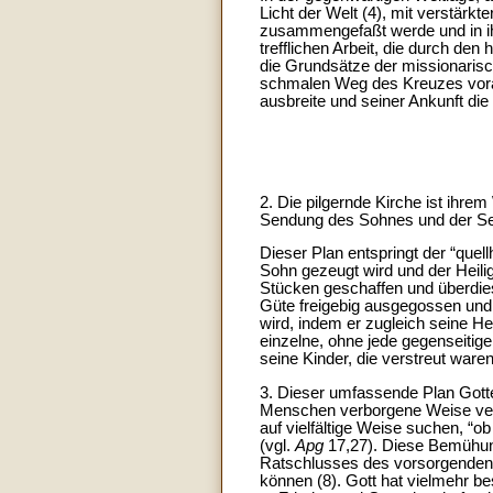
Licht der Welt (4), mit verstärkt
zusammengefaßt werde und in ih
trefflichen Arbeit, die durch de
die Grundsätze der missionarisc
schmalen Weg des Kreuzes vorans
ausbreite und seiner Ankunft di
2. Die pilgernde Kirche ist ihre
Sendung des Sohnes und der Sen
Dieser Plan entspringt der “que
Sohn gezeugt wird und der Heili
Stücken geschaffen und überdies
Güte freigebig ausgegossen und g
wird, indem er zugleich seine Her
einzelne, ohne jede gegenseitige
seine Kinder, die verstreut ware
3. Dieser umfassende Plan Gottes
Menschen verborgene Weise verw
auf vielfältige Weise suchen, “ob
(vgl.
Apg
17,27). Diese Bemühung
Ratschlusses des vorsorgenden 
können (8). Gott hat vielmehr b