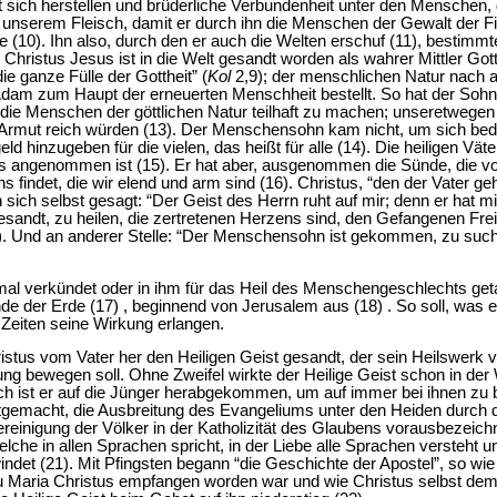
sich herstellen und brüderliche Verbundenheit unter den Menschen, d
unserem Fleisch, damit er durch ihn die Menschen der Gewalt der Fi
e (10). Ihn also, durch den er auch die Welten erschuf (11), bestimm
n Christus Jesus ist in die Welt gesandt worden als wahrer Mittler G
die ganze Fülle der Gottheit” (
Kol
2,9); der menschlichen Natur nach ab
Adam zum Haupt der erneuerten Menschheit bestellt. So hat der Sohn
die Menschen der göttlichen Natur teilhaft zu machen; unseretwegen
e Armut reich würden (13). Der Menschensohn kam nicht, um sich be
d hinzugeben für die vielen, das heißt für alle (14). Die heiligen Vä
stus angenommen ist (15). Er hat aber, ausgenommen die Sünde, die 
findet, die wir elend und arm sind (16). Christus, “den der Vater geh
 sich selbst gesagt: “Der Geist des Herrn ruht auf mir; denn er hat m
esandt, zu heilen, die zertretenen Herzens sind, den Gefangenen Fr
). Und an anderer Stelle: “Der Menschensohn ist gekommen, zu suc
mal verkündet oder in ihm für das Heil des Menschengeschlechts ge
e der Erde (17) , beginnend von Jerusalem aus (18) . So soll, was ei
r Zeiten seine Wirkung erlangen.
istus vom Vater her den Heiligen Geist gesandt, der sein Heilswerk v
ung bewegen soll. Ohne Zweifel wirkte der Heilige Geist schon in der W
ch ist er auf die Jünger herabgekommen, um auf immer bei ihnen zu b
ntgemacht, die Ausbreitung des Evangeliums unter den Heiden durch 
reinigung der Völker in der Katholizität des Glaubens vorausbezeichn
lche in allen Sprachen spricht, in der Liebe alle Sprachen versteht 
ndet (21). Mit Pfingsten begann “die Geschichte der Apostel”, so wie
rau Maria Christus empfangen worden war und wie Christus selbst de