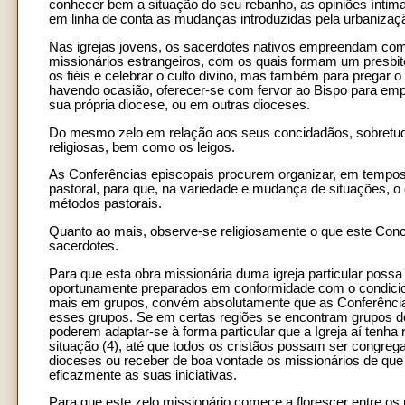
conhecer bem a situação do seu rebanho, as opiniões ínti
em linha de conta as mudanças introduzidas pela urbanização
Nas igrejas jovens, os sacerdotes nativos empreendam co
missionários estrangeiros, com os quais formam um presbité
os fiéis e celebrar o culto divino, mas também para pregar 
havendo ocasião, oferecer-se com fervor ao Bispo para emp
sua própria diocese, ou em outras dioceses.
Do mesmo zelo em relação aos seus concidadãos, sobretudo
religiosas, bem como os leigos.
As Conferências episcopais procurem organizar, em tempos. 
pastoral, para que, na variedade e mudança de situações, o
métodos pastorais.
Quanto ao mais, observe-se religiosamente o que este Concí
sacerdotes.
Para que esta obra missionária duma igreja particular poss
oportunamente preparados em conformidade com o condici
mais em grupos, convém absolutamente que as Conferências 
esses grupos. Se em certas regiões se encontram grupos de
poderem adaptar-se à forma particular que a Igreja aí tenha
situação (4), até que todos os cristãos possam ser cong
dioceses ou receber de boa vontade os missionários de que a
eficazmente as suas iniciativas.
Para que este zelo missionário comece a florescer entre os