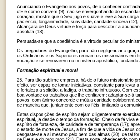
Anunciando o Evangelho aos povos, dê a conhecer confiadame
d'Ele como convém (9), não se envergonhando do escândal
coração, mostre que o Seu jugo é suave e leve a Sua carga
paciência, longanimidade, suavidade, caridade sincera (12)
Alcançará de Deus virtude e força para descobrir a abundân
absoluta (13).
Persuada-se que a obediência é a virtude peculiar do minist
Os pregadores do Evangelho, para não negligenciar a graça 
os Ordinários e os Superiores reunam os missionários em 
vocação e se renovarem no ministério apostólico, fundando a
Formação espiritual e moral
25. Para tão sublime empresa, há-de o futuro missionário p
efeito, ser capaz de tomar iniciativas, constante para levar
e fortaleza a solidão, a fadiga, o trabalho infrutuoso. Com e
boa vontade os trabalhos que lhe confiarem; adaptar-se-á
povos; com ânimo concorde e mútua caridade colaborará 
de maneira que, juntamente com os fiéis, imitando a comun
Estas disposições de espírito sejam diligentemente exercit
espiritual, já desde o tempo da formação. Cheio de fé viva 
espírito de fortaleza, de caridade e de temperança (17); apre
o estado de morte de Jesus, a fim de que a vida de Jesus o
desgaste-se a si mesmo pelo bem das almas (20), de tal for
de Deus e do próximo» (21). Desta sorte, obedecendo com C