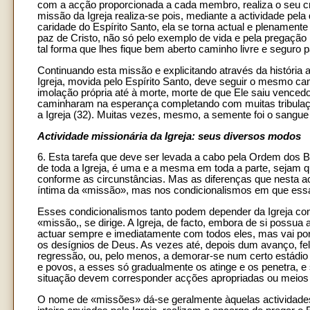
com a acção proporcionada a cada membro, realiza o seu cre
missão da Igreja realiza-se pois, mediante a actividade pe
caridade do Espírito Santo, ela se torna actual e plenament
paz de Cristo, não só pelo exemplo de vida e pela pregaçã
tal forma que lhes fique bem aberto caminho livre e seguro p
Continuando esta missão e explicitando através da história a
Igreja, movida pelo Espírito Santo, deve seguir o mesmo ca
imolação própria até à morte, morte de que Ele saiu venced
caminharam na esperança completando com muitas tribulações
a Igreja (32). Muitas vezes, mesmo, a semente foi o sangue 
Actividade missionária da Igreja: seus diversos modos
6. Esta tarefa que deve ser levada a cabo pela Ordem dos 
de toda a Igreja, é uma e a mesma em toda a parte, sejam q
conforme as circunstâncias. Mas as diferenças que nesta ac
íntima da «missão», mas nos condicionalismos em que ess
Esses condicionalismos tanto podem depender da Igreja co
«missão,, se dirige. A Igreja, de facto, embora de si possua
actuar sempre e imediatamente com todos eles, mas vai por 
os desígnios de Deus. As vezes até, depois dum avanço, fel
regressão, ou, pelo menos, a demorar-se num certo estádio 
e povos, a esses só gradualmente os atinge e os penetra, e 
situação devem corresponder acções apropriadas ou meios 
O nome de «missões» dá-se geralmente àquelas actividades