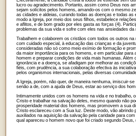
Efectivamente, a caridade cristã a todos se estende sem dis
lucro ou agradecimento. Portanto, assim como Deus nos am
sejam solícitos pelos homens, amando-os com o mesmo zelo
as cidades e aldeias, curando todas as doenças e todas as
modo a Igreja, por meio dos seus filhos, estabelece relaç
e aflitos, e de bom grado por eles gasta as forças (4). Part
problemas da sua vida e sofre com eles nas ansiedades da m
Trabalhem e colaborem os cristãos com todos os outros na
com cuidado especial, à educação das crianças e da juventu
consideradas não só como meio exímio de formação e prom
da maior importância para os homens, e em particular para 
homem e preparar condições de vida mais humanas. Além di
ignorância e a doença, se afadigam por melhorar as condiç
fiéis, com prudência, a sua colaboração efectiva às iniciativ
pelos organismos internacionais, pelas diversas comunidades 
A Igreja, porém, não quer, de maneira nenhuma, imiscuir-se
senão a de, com a ajuda de Deus, estar ao serviço dos homen
Intimamente unidos com os homens na vida e no trabalho, o
Cristo e trabalhar na salvação deles, mesmo quando não p
prosperidade material dos homens, mas promovem a sua dign
Cristo esclareceu com a Sua luz. Deste modo, vão abrindo
auxiliados na aquisição da salvação pela caridade para com 
qual apareceu o homem novo que foi criado segundo Deus, (cfr