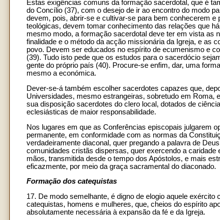
Estas exigências comuns da formação sacerdotal, que é ta
do Concílio (37), com o desejo de ir ao encontro do modo par
devem, pois, abrir-se e cultivar-se para bem conhecerem e po
teológicas, devem tomar conhecimento das relações que há ent
mesmo modo, a formação sacerdotal deve ter em vista as ne
finalidade e o método da acção missionária da Igreja, e as c
povo. Devem ser educados no espírito de ecumenismo e con
(39). Tudo isto pede que os estudos para o sacerdócio seja
gente do próprio país (40). Procure-se enfim, dar, uma form
mesmo a económica.
Dever-se-á também escolher sacerdotes capazes que, depoi
Universidades, mesmo estrangeiras, sobretudo em Roma, e em
sua disposição sacerdotes do clero local, dotados de ciên
eclesiásticas de maior responsabilidade.
Nos lugares em que as Conferências episcopais julgarem o
permanente, em conformidade com as normas da Constituição 
verdadeiramente diaconal, quer pregando a palavra de Deus
comunidades cristãs dispersas, quer exercendo a caridade em
mãos, transmitida desde o tempo dos Apóstolos, e mais est
eficazmente, por meio da graça sacramental do diaconado.
Formação dos catequistas
17. De modo semelhante, é digno de elogio aquele exército 
catequistas, homens e mulheres, que, cheios do espírito ap
absolutamente necessária à expansão da fé e da Igreja.