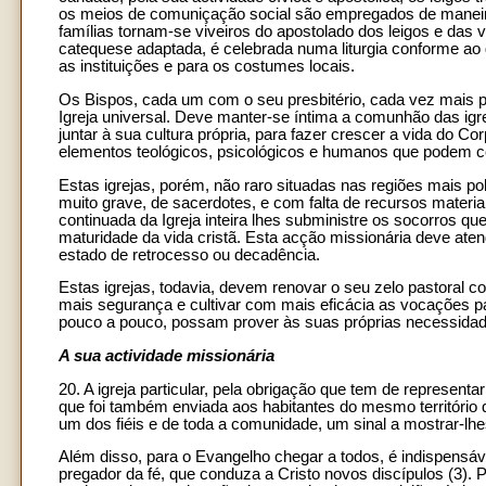
os meios de comuniçação social são empregados de maneira
famílias tornam-se viveiros do apostolado dos leigos e das 
catequese adaptada, é celebrada numa liturgia conforme ao 
as instituições e para os costumes locais.
Os Bispos, cada um com o seu presbitério, cada vez mais pe
Igreja universal. Deve manter-se íntima a comunhão das igre
juntar à sua cultura própria, para fazer crescer a vida do C
elementos teológicos, psicológicos e humanos que podem con
Estas igrejas, porém, não raro situadas nas regiões mais po
muito grave, de sacerdotes, e com falta de recursos materi
continuada da Igreja inteira lhes subministre os socorros qu
maturidade da vida cristã. Esta acção missionária deve at
estado de retrocesso ou decadência.
Estas igrejas, todavia, devem renovar o seu zelo pastoral
mais segurança e cultivar com mais eficácia as vocações para
pouco a pouco, possam prover às suas próprias necessidades
A sua actividade missionária
20. A igreja particular, pela obrigação que tem de representa
que foi também enviada aos habitantes do mesmo território 
um dos fiéis e de toda a comunidade, um sinal a mostrar-lhe
Além disso, para o Evangelho chegar a todos, é indispensáve
pregador da fé, que conduza a Cristo novos discípulos (3)