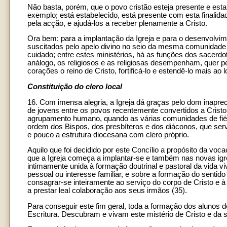
Não basta, porém, que o povo cristão esteja presente e est
exemplo; está estabelecido, está presente com esta finalida
pela acção, e ajudá-los a receber plenamente a Cristo.
Ora bem: para a implantação da Igreja e para o desenvolvim
suscitados pelo apelo divino no seio da mesma comunidade d
cuidado; entre estes ministérios, há as funções dos sacerdo
análogo, os religiosos e as religiosas desempenham, quer p
corações o reino de Cristo, fortificá-lo e estendê-lo mais ao 
Constituição do clero local
16. Com imensa alegria, a Igreja dá graças pelo dom inapr
de jovens entre os povos recentemente convertidos a Cristo
agrupamento humano, quando as várias comunidades de fiéi
ordem dos Bispos, dos presbíteros e dos diáconos, que serv
e pouco a estrutura diocesana com clero próprio.
Aquilo que foi decidido por este Concílio a propósito da vo
que a Igreja começa a implantar-se e também nas novas igrej
intimamente unida à formação doutrinal e pastoral da vida 
pessoal ou interesse familiar, e sobre a formação do sentid
consagrar-se inteiramente ao serviço do corpo de Cristo e à
a prestar leal colaboração aos seus irmãos (35).
Para conseguir este fim geral, toda a formação dos alunos 
Escritura. Descubram e vivam este mistério de Cristo e da 