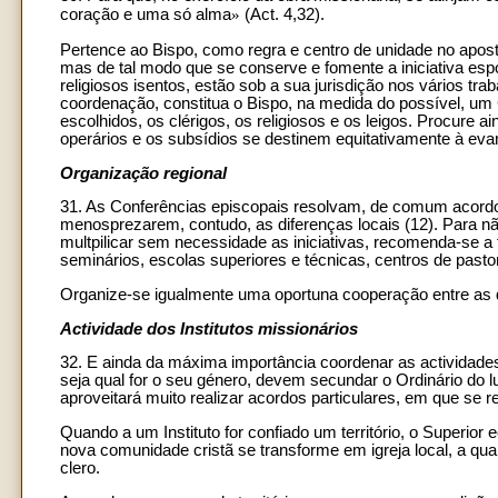
coração e uma só alma
»
(Act. 4,32).
Pertence ao Bispo, como regra e centro de unidade no aposto
mas de tal modo que se conserve e fomente a iniciativa es
religiosos isentos, estão sob a sua jurisdição nos vários tr
coordenação, constitua o Bispo, na medida do possível, um
escolhidos, os clérigos, os religiosos e os leigos. Procure 
operários e os subsídios se destinem equitativamente à eva
Organização regional
31. As Conferências episcopais resolvam, de comum acord
menosprezarem, contudo, as diferenças locais (12). Para nã
multpilicar sem necessidade as iniciativas, recomenda-se 
seminários, escolas superiores e técnicas, centros de pastor
Organize-se igualmente uma oportuna cooperação entre as 
Actividade dos Institutos missionários
32. E ainda da máxima importância coordenar as actividades 
seja qual for o seu género, devem secundar o Ordinário do l
aproveitará muito realizar acordos particulares, em que se re
Quando a um Instituto for confiado um território, o Superior e
nova comunidade cristã se transforme em igreja local, a qu
clero.