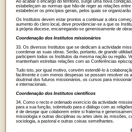
Ao acabar o encargo do território, surge uma nova condição
estabeleçam as normas que hão-de reger as relações entre os
estabelecer os princípios gerais, pelos quais se organizarão 
Os Institutos devem estar prontos a continuar a obra começ
aumento do clero local, deve providenciar-se a que os Insti
à própria diocese, encarregando-se generosamente de obras
Coordenação dos Institutos missionários
33. Os diversos Institutos que se dedicam à actividade mis
coordenar as suas obras. Serão, portanto, de grande utilidad
participem todos os Institutos da mesma nação ou região.
mantenham estreitas relações com as Conferências episcop
Tudo isto, por igual motivo, convém estendê-lo à colaboraçã
facilmente e com menos despesas se possam resolver os 
doutrinal dos futuros missionários, os cursos para missioná
e internacionais.
Coordenação dos Institutos científicos
34. Como o recto e ordenado exercício da actividade missio
para a sua função, sobretudo para o diálogo com as religiõe
é de desejar que colaborem entre si fraterna e generosament
missiologia e outras disciplinas ou artes úteis às missões, com
sociologia, a pastoral e outras coisas semelhantes.