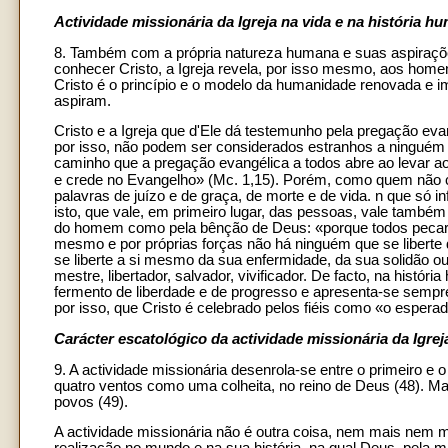
Actividade missionária da Igreja na vida e na história h
8. Também com a própria natureza humana e suas aspirações
conhecer Cristo, a Igreja revela, por isso mesmo, aos home
Cristo é o princípio e o modelo da humanidade renovada e im
aspiram.
Cristo e a Igreja que d'Ele dá testemunho pela pregação eva
por isso, não podem ser considerados estranhos a ninguém 
caminho que a pregação evangélica a todos abre ao levar a
e crede no Evangelho» (Mc. 1,15). Porém, como quem não cr
palavras de juízo e de graça, de morte e de vida. n que só i
isto, que vale, em primeiro lugar, das pessoas, vale tamb
do homem como pela bênção de Deus: «porque todos pecaram
mesmo e por próprias forças não há ninguém que se libert
se liberte a si mesmo da sua enfermidade, da sua solidão 
mestre, libertador, salvador, vivificador. De facto, na hist
fermento de liberdade e de progresso e apresenta-se sempr
por isso, que Cristo é celebrado pelos fiéis como «o espera
Carácter escatológico da actividade missionária da Igrej
9. A actividade missionária desenrola-se entre o primeiro e
quatro ventos como uma colheita, no reino de Deus (48). Ma
povos (49).
A actividade missionária não é outra coisa, nem mais nem 