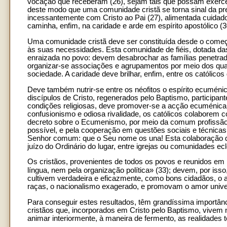
vocação que receberam (26), sejam tais que possam exercer 
deste modo que uma comunidade cristã se torna sinal da pre
incessantemente com Cristo ao Pai (27), alimentada cuidad
caminha, enfim, na caridade e arde em espírito apostólico (3
Uma comunidade cristã deve ser constituída desde o começ
às suas necessidades. Esta comunidade de fiéis, dotada das
enraizada no povo: devem desabrochar as famílias penetrad
organizar-se associações e agrupamentos por meio dos quais
sociedade. A caridade deve brilhar, enfim, entre os católicos d
Deve também nutrir-se entre os néofitos o espírito ecumén
discípulos de Cristo, regenerados pelo Baptismo, particip
condições religiosas, deve promover-se a acção ecuménica, 
confusionismo e odiosa rivalidade, os católicos colabore
decreto sobre o Ecumenismo, por meio da comum profissão 
possível, e pela cooperação em questões sociais e técnicas,
Senhor comum: que o Seu nome os una! Esta colaboração d
juízo do Ordinário do lugar, entre igrejas ou comunidades ec
Os cristãos, provenientes de todos os povos e reunidos em 
língua, nem pela organização política» (33); devem, por iss
cultivem verdadeira e eficazmente, como bons cidadãos, o 
raças, o nacionalismo exagerado, e promovam o amor univ
Para conseguir estes resultados, têm grandíssima importância
cristãos que, incorporados em Cristo pelo Baptismo, vivem n
animar interiormente, à maneira de fermento, as realidades 