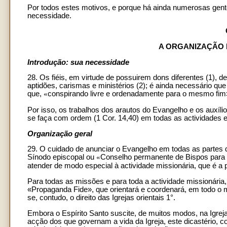
Por todos estes motivos, e porque há ainda numerosas gente
necessidade.
A ORGANIZAÇÃO 
Introdução: sua necessidade
28. Os fiéis, em virtude de possuirem dons diferentes (1),
aptidões, carismas e ministérios (2); é ainda necessário q
que,
«
conspirando livre e ordenadamente para o mesmo fim»
Por isso, os trabalhos dos arautos do Evangelho e os auxíli
se faça com ordem (1 Cor. 14,40) em todas as actividades 
Organização geral
29. O cuidado de anunciar o Evangelho em todas as partes da
Sínodo episcopal ou
«
Conselho permanente de Bispos para to
atender de modo especial à actividade missionária, que é a p
Para todas as missões e para toda a actividade missionária
«Propaganda Fide», que orientará e coordenará, em todo o 
se, contudo, o direito das Igrejas orientais 1°.
Embora o Espírito Santo suscite, de muitos modos, na Igrej
acção dos que governam a vida da Igreja, este dicastério, c