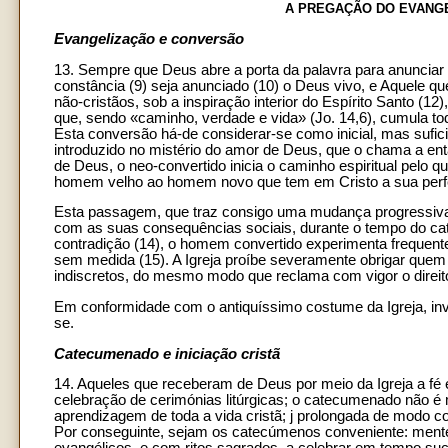
A PREGAÇÃO DO EVANGE
Evangelização e conversão
13. Sempre que Deus abre a porta da palavra para anunciar 
constância (9) seja anunciado (10) o Deus vivo, e Aquele qu
não-cristãos, sob a inspiração interior do Espírito Santo (1
que, sendo «caminho, verdade e vida» (Jo. 14,6), cumula tod
Esta conversão há-de considerar-se como inicial, mas sufic
introduzido no mistério do amor de Deus, que o chama a ent
de Deus, o neo-convertido inicia o caminho espiritual pelo q
homem velho ao homem novo que tem em Cristo a sua perfei
Esta passagem, que traz consigo uma mudança progressiva 
com as suas consequências sociais, durante o tempo do ca
contradição (14), o homem convertido experimenta freque
sem medida (15). A Igreja proíbe severamente obrigar quem q
indiscretos, do mesmo modo que reclama com vigor o direito
Em conformidade com o antiquíssimo costume da Igreja, inv
se.
Catecumenado e iniciação cristã
14. Aqueles que receberam de Deus por meio da Igreja a fé
celebração de cerimónias litúrgicas; o catecumenado não 
aprendizagem de toda a vida cristã; j prolongada de modo c
Por conseguinte, sejam os catecúmenos conveniente: mente 