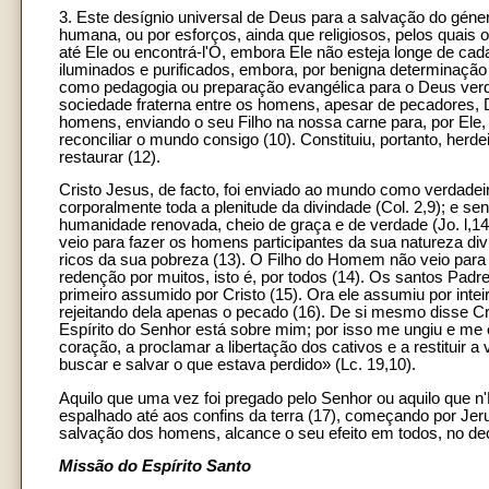
3. Este desígnio universal de Deus para a salvação do gé
humana, ou por esforços, ainda que religiosos, pelos qua
até Ele ou encontrá-l'O, embora Ele não esteja longe de cada
iluminados e purificados, embora, por benigna determinaç
como pedagogia ou preparação evangélica para o Deus verd
sociedade fraterna entre os homens, apesar de pecadores, D
homens, enviando o seu Filho na nossa carne para, por Ele,
reconciliar o mundo consigo (10). Constituiu, portanto, herde
restaurar (12).
Cristo Jesus, de facto, foi enviado ao mundo como verdade
corporalmente toda a plenitude da divindade (Col. 2,9); e 
humanidade renovada, cheio de graça e de verdade (Jo. l,14
veio para fazer os homens participantes da sua natureza di
ricos da sua pobreza (13). O Filho do Homem não veio para 
redenção por muitos, isto é, por todos (14). Os santos Pa
primeiro assumido por Cristo (15). Ora ele assumiu por intei
rejeitando dela apenas o pecado (16). De si mesmo disse Cri
Espírito do Senhor está sobre mim; por isso me ungiu e me e
coração, a proclamar a libertação dos cativos e a restituir 
buscar e salvar o que estava perdido» (Lc. 19,10).
Aquilo que uma vez foi pregado pelo Senhor ou aquilo que 
espalhado até aos confins da terra (17), começando por Jeru
salvação dos homens, alcance o seu efeito em todos, no d
Missão do Espírito Santo