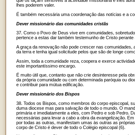
que os façam sensíveis à actividade missionária e lhes ab
lhes poderem valer.
É também necessária uma coordenação das notícias e a coo
Dever missionário das comunidades cristãs
37. Como o Povo de Deus vive em comunidades, sobretudo di
pertence a estas dar também testemunho de Cristo perante
A graça da renovação não pode crescer nas comunidades, a 
da terra e tenha igual solicitude pelos que são de longe c
Assim, toda a comunidade reza, coopera e exerce actividade
este importantíssimo encargo.
É muito útil que, contanto que não crie desinteresse pela o
da própria comunidade ou com determinada paróquia ou dio
e contribuir para mútua edificação.
Dever missionário dos Bispos
38. Todos os Bispos, como membros do corpo episcopal, su
duma diocese mas para salvação de todo o mundo. O mandato
primária e imediatamente a eles, com Pedro e sob Pedro. D
necessárias para levar a cabo a obra da evangelização. Em 
por todas as outras, manifestam umas às outras as próprias
corpo de Cristo é dever de todo o Colégio episcopal (6).