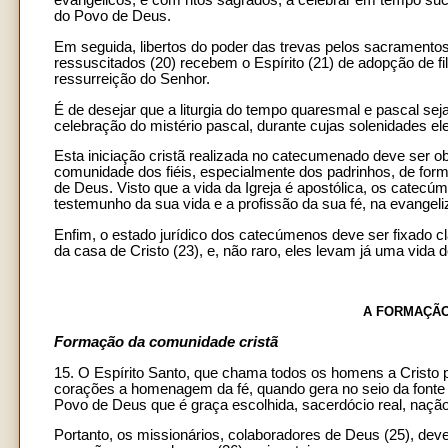
evangélicos, e com ritos sagrados, a celebrar em tempo suces
do Povo de Deus.
Em seguida, libertos do poder das trevas pelos sacramentos 
ressuscitados (20) recebem o Espírito (21) de adopção de 
ressurreição do Senhor.
É de desejar que a liturgia do tempo quaresmal e pascal s
celebração do mistério pascal, durante cujas solenidades e
Esta iniciação cristã realizada no catecumenado deve ser o
comunidade dos fiéis, especialmente dos padrinhos, de f
de Deus. Visto que a vida da Igreja é apostólica, os catec
testemunho da sua vida e a profissão da sua fé, na evangeli
Enfim, o estado jurídico dos catecúmenos deve ser fixado cla
da casa de Cristo (23), e, não raro, eles levam já uma vida 
A FORMAÇÃO
Formação da comunidade cristã
15. O Espírito Santo, que chama todos os homens a Cristo
corações a homenagem da fé, quando gera no seio da fonte
Povo de Deus que é graça escolhida, sacerdócio real, nação
Portanto, os missionários, colaboradores de Deus (25), dev