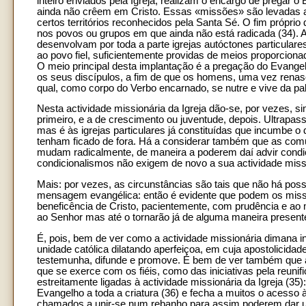
inteiro enviados pela Igreja, realizam o encargo de pregar 
ainda não crêem em Cristo. Essas «missões» são levadas a 
certos territórios reconhecidos pela Santa Sé. O fim próprio
nos povos ou grupos em que ainda não está radicada (34). A
desenvolvam por toda a parte igrejas autóctones particulare
ao povo fiel, suficientemente providas de meios proporcionad
O meio principal desta implantação é a pregação do Evangel
os seus discípulos, a fim de que os homens, uma vez renas
qual, como corpo do Verbo encarnado, se nutre e vive da pa
Nesta actividade missionária da Igreja dão-se, por vezes, 
primeiro, e a de crescimento ou juventude, depois. Ultrapas
mas é às igrejas particulares já constituídas que incumbe o
tenham ficado de fora. Há a considerar também que as comu
mudam radicalmente, de maneira a poderem daí advir condiçõ
condicionalismos não exigem de novo a sua actividade miss
Mais: por vezes, as circunstâncias são tais que não há poss
mensagem evangélica: então é evidente que podem os miss
beneficência de Cristo, pacientemente, com prudência e a
ao Senhor mas até o tornarão já de alguma maneira present
É, pois, bem de ver como a actividade missionária dimana int
unidade católica dilatando aperfeiçoa, em cuja apostolicidade
testemunha, difunde e promove. É bem de ver também que a ac
que se exerce com os fiéis, como das iniciativas pela reun
estreitamente ligadas à actividade missionária da Igreja (35)
Evangelho a toda a criatura (36) e fecha a muitos o acesso 
chamados a unir-se num rebanho para assim poderem dar u