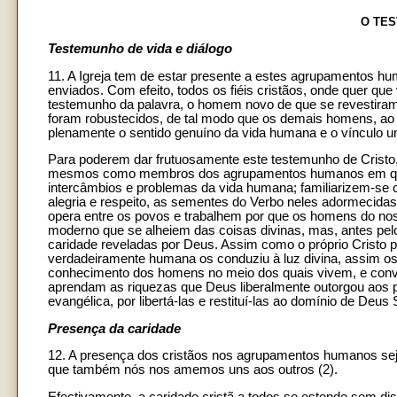
O TE
Testemunho de vida e diálogo
11. A Igreja tem de estar presente a estes agrupamentos hu
enviados. Com efeito, todos os fiéis cristãos, onde quer qu
testemunho da palavra, o homem novo de que se revestiram 
foram robustecidos, de tal modo que os demais homens, ao
plenamente o sentido genuíno da vida humana e o vínculo 
Para poderem dar frutuosamente este testemunho de Cristo
mesmos como membros dos agrupamentos humanos em que viv
intercâmbios e problemas da vida humana; familiarizem-se 
alegria e respeito, as sementes do Verbo neles adormecid
opera entre os povos e trabalhem por que os homens do nos
moderno que se alheiem das coisas divinas, mas, antes pel
caridade reveladas por Deus. Assim como o próprio Cristo
verdadeiramente humana os conduziu à luz divina, assim os
conhecimento dos homens no meio dos quais vivem, e conve
aprendam as riquezas que Deus liberalmente outorgou aos 
evangélica, por libertá-las e restituí-las ao domínio de Deus 
Presença da caridade
12. A presença dos cristãos nos agrupamentos humanos se
que também nós nos amemos uns aos outros (2).