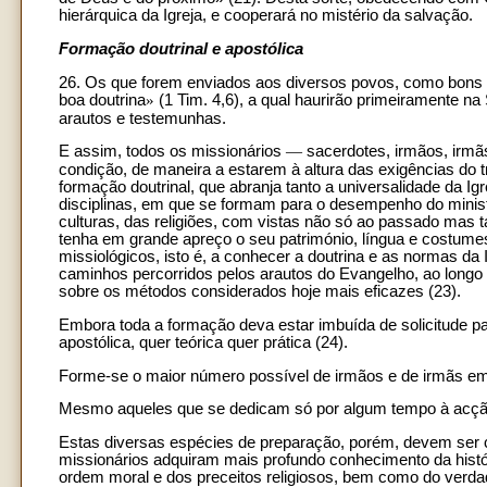
hierárquica da Igreja, e cooperará no mistério da salvação.
Formação doutrinal e apostólica
26. Os que forem enviados aos diversos povos, como bons m
boa doutrina
»
(1 Tim. 4,6), a qual haurirão primeiramente na
arautos e testemunhas.
E assim, todos os missionários
—
sacerdotes, irmãos, irmã
condição, de maneira a estarem à altura das exigências do 
formação doutrinal, que abranja tanto a universalidade da Ig
disciplinas, em que se formam para o desempenho do minist
culturas, das religiões, com vistas não só ao passado mas 
tenha em grande apreço o seu património, língua e costume
missiológicos, isto é, a conhecer a doutrina e as normas da 
caminhos percorridos pelos arautos do Evangelho, ao long
sobre os métodos considerados hoje mais eficazes (23).
Embora toda a formação deva estar imbuída de solicitude pas
apostólica, quer teórica quer prática (24).
Forme-se o maior número possível de irmãos e de irmãs em
Mesmo aqueles que se dedicam só por algum tempo à acção
Estas diversas espécies de preparação, porém, devem ser 
missionários adquiram mais profundo conhecimento da histór
ordem moral e dos preceitos religiosos, bem como do verd