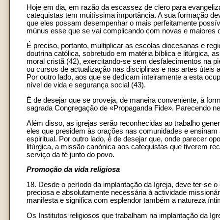
Hoje em dia, em razão da escassez de clero para evangelizar
catequistas tem muitíssima importância. A sua formação dev
que eles possam desempenhar o mais perfeitamente possív
múnus esse que se vai complicando com novas e maiores o
É preciso, portanto, multiplicar as escolas diocesanas e re
doutrina católica, sobretudo em matéria bíblica e litúrgica,
moral cristã (42), exercitando-se sem desfalecimentos na p
ou cursos de actualização nas disciplinas e nas artes úteis 
Por outro lado, aos que se dedicam inteiramente a esta ocu
nível de vida e segurança social (43).
É de desejar que se proveja, de maneira conveniente, à for
sagrada Congregação de «Propaganda Fide». Parecendo nec
Além disso, as igrejas serão reconhecidas ao trabalho gener
eles que presidem às orações nas comunidades e ensinam a d
espiritual. Por outro lado, é de desejar que, onde parecer 
litúrgica, a missão canónica aos catequistas que tiverem r
serviço da fé junto do povo.
Promoção da vida religiosa
18. Desde o período da implantação da Igreja, deve ter-se o
preciosa e absolutamente necessária à actividade missionár
manifesta e significa com esplendor também a natureza ínti
Os Institutos religiosos que trabalham na implantação da Ig