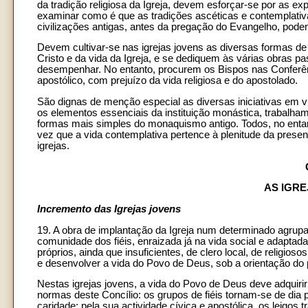
da tradição religiosa da Igreja, devem esforçar-se por as ex
examinar como é que as tradições ascéticas e contemplati
civilizações antigas, antes da pregação do Evangelho, podem
Devem cultivar-se nas igrejas jovens as diversas formas de
Cristo e da vida da Igreja, e se dediquem às várias obras
desempenhar. No entanto, procurem os Bispos nas Confer
apostólico, com prejuízo da vida religiosa e do apostolado.
São dignas de menção especial as diversas iniciativas em vi
os elementos essenciais da instituição monástica, trabalham
formas mais simples do monaquismo antigo. Todos, no enta
vez que a vida contemplativa pertence à plenitude da presenç
igrejas.
AS IGR
Incremento das Igrejas jovens
19. A obra de implantação da Igreja num determinado agru
comunidade dos fiéis, enraizada já na vida social e adaptada
próprios, ainda que insuficientes, de clero local, de religioso
e desenvolver a vida do Povo de Deus, sob a orientação do 
Nestas igrejas jovens, a vida do Povo de Deus deve adquiri
normas deste Concílio: os grupos de fiéis tornam-se de dia 
caridade; pela sua actividade cívica e apostólica, os leigos