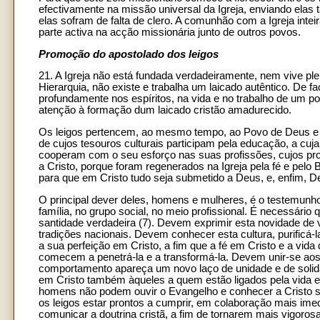
efectivamente na missão universal da Igreja, enviando elas 
elas sofram de falta de clero. A comunhão com a Igreja in
parte activa na acção missionária junto de outros povos.
Promoção do apostolado dos leigos
21. A Igreja não está fundada verdadeiramente, nem vive pl
Hierarquia, não existe e trabalha um laicado autêntico. De 
profundamente nos espíritos, na vida e no trabalho de um po
atenção à formação dum laicado cristão amadurecido.
Os leigos pertencem, ao mesmo tempo, ao Povo de Deus e à
de cujos tesouros culturais participam pela educação, a cuja
cooperam com o seu esforço nas suas profissões, cujos p
a Cristo, porque foram regenerados na Igreja pela fé e pelo
para que em Cristo tudo seja submetido a Deus, e, enfim, D
O principal dever deles, homens e mulheres, é o testemunho 
família, no grupo social, no meio profissional. É necessár
santidade verdadeira (7). Devem exprimir esta novidade de v
tradições nacionais. Devem conhecer esta cultura, purificá-
a sua perfeição em Cristo, a fim que a fé em Cristo e a vi
comecem a penetrá-la e a transformá-la. Devem unir-se aos
comportamento apareça um novo laço de unidade e de solidar
em Cristo também àqueles a quem estão ligados pela vida e 
homens não podem ouvir o Evangelho e conhecer a Cristo se
os leigos estar prontos a cumprir, em colaboração mais ime
comunicar a doutrina cristã, a fim de tornarem mais vigorosa