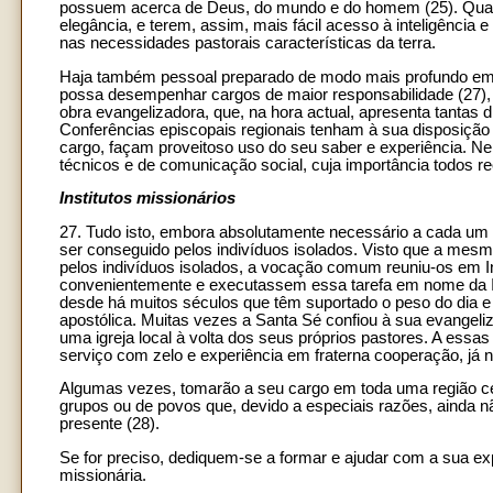
possuem acerca de Deus, do mundo e do homem (25). Quant
elegância, e terem, assim, mais fácil acesso à inteligência
nas necessidades pastorais características da terra.
Haja também pessoal preparado de modo mais profundo em I
possa desempenhar cargos de maior responsabilidade (27), e,
obra evangelizadora, que, na hora actual, apresenta tantas d
Conferências episcopais regionais tenham à sua disposição
cargo, façam proveitoso uso do seu saber e experiência. Ne
técnicos e de comunicação social, cuja importância todos
Institutos missionários
27. Tudo isto, embora absolutamente necessário a cada um d
ser conseguido pelos indivíduos isolados. Visto que a mesm
pelos indivíduos isolados, a vocação comum reuniu-os em I
convenientemente e executassem essa tarefa em nome da Igr
desde há muitos séculos que têm suportado o peso do dia e
apostólica. Muitas vezes a Santa Sé confiou à sua evangeli
uma igreja local à volta dos seus próprios pastores. A essas
serviço com zelo e experiência em fraterna cooperação, já
Algumas vezes, tomarão a seu cargo em toda uma região ce
grupos ou de povos que, devido a especiais razões, ainda n
presente (28).
Se for preciso, dediquem-se a formar e ajudar com a sua 
missionária.