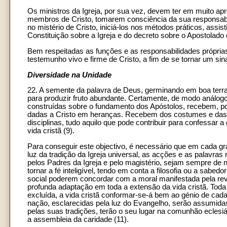
Os ministros da Igreja, por sua vez, devem ter em muito ap
membros de Cristo, tomarem consciência da sua responsabi
no mistério de Cristo, iniciá-los nos métodos práticos, ass
Constituição sobre a Igreja e do decreto sobre o Apostolado 
Bem respeitadas as funções e as responsabilidades próprias 
testemunho vivo e firme de Cristo, a fim de se tornar um si
Diversidade na Unidade
22. A semente da palavra de Deus, germinando em boa terra, 
para produzir fruto abundante. Certamente, de modo análogo
construídas sobre o fundamento dos Apóstolos, recebem, p
dadas a Cristo em heranças. Recebem dos costumes e das tr
disciplinas, tudo aquilo que pode contribuir para confessar a
vida cristã (9).
Para conseguir este objectivo, é necessário que em cada gra
luz da tradição da Igreja universal, as acções e as palavra
pelos Padres da Igreja e pelo magistério, sejam sempre de
tornar a fé inteligível, tendo em conta a filosofia ou a sabe
social poderem concordar com a moral manifestada pela re
profunda adaptação em toda a extensão da vida cristã. Toda 
excluída, a vida cristã conformar-se-á bem ao génio de cada 
nação, esclarecidas pela luz do Evangelho, serão assumidas 
pelas suas tradições, terão o seu lugar na comunhão eclesiá
a assembleia da caridade (11).