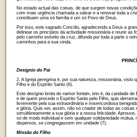
No estado actual das coisas, de que surgem novas condições 
com mais urgência chamada a salvar e a renovar toda a cria
constituam uma só família e um só Povo de Deus.
Por isso, este sagrado Concílio, agradecendo a Deus a grand
delinear os princípios da actividade missionária e reunir as 
pelo caminho estreito da cruz, difunda por toda a parte o rei
caminhos para a sua vinda.
PRINC
Desígnio do Pai
2. A Igreja peregrina é, por sua natureza, missionária, vis
Filho e do Espírito Santo (6).
Este desígnio brota do «amor fontal», isto é, da caridade de
e de quem procede o Espírito Santo pelo Filho, quis derram
livremente pela sua extraordinária e misericordiosa benigni
e glória. Quis ser, assim, não só criador de todas as cois
simultâneamente a sua glória e a nossa felicidade. Aprouve
só de modo individual e sem qualquer solidariedade mútua,
dispersos, se congregassem em unidade (7).
Missão do Filho