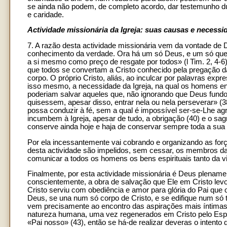
se ainda não podem, de completo acordo, dar testemunho d
e caridade.
Actividade missionária da Igreja: suas causas e necessi
7. A razão desta actividade missionária vem da vontade d
conhecimento da verdade. Ora há um só Deus, e um só que
a si mesmo como preço de resgate por todos» (l Tim. 2, 4-6)
que todos se convertam a Cristo conhecido pela pregação da 
corpo. O próprio Cristo, aliás, ao inculcar por palavras ex
isso mesmo, a necessidade da Igreja, na qual os homens en
poderiam salvar aqueles que, não ignorando que Deus fundou
quisessem, apesar disso, entrar nela ou nela perseverar» 
possa conduzir à fé, sem a qual é impossível ser-se-Lhe a
incumbem à Igreja, apesar de tudo, a obrigação (40) e o sag
conserve ainda hoje e haja de conservar sempre toda a sua 
Por ela incessantemente vai cobrando e organizando as forç
desta actividade são impelidos, sem cessar, os membros d
comunicar a todos os homens os bens espirituais tanto da v
Finalmente, por esta actividade missionária é Deus plename
conscientemente, a obra de salvação que Ele em Cristo levo
Cristo serviu com obediência e amor para glória do Pai que
Deus, se una num só corpo de Cristo, e se edifique num só te
vem precisamente ao encontro das aspirações mais íntimas
natureza humana, uma vez regenerados em Cristo pelo Espíri
«Pai nosso» (43), então se há-de realizar deveras o inten