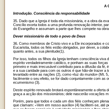
A
Introdução. Consciência da responsabilidade
35. Dado que a Igreja é toda ela missionária, e a obra da 
Concílio exorta todos a uma profunda renovação interior, p
do Evangelho e assumam a parte que lhes compete na obra m
Dever missionário de todo o povo de Deus
36. Como membros de Cristo vivo e a Ele incorporados e c
Eucaristia, todos os fiéis estão obrigados, por dever, a cola
quanto antes, a sua plenitude(1).
Por isso, todos os filhos da Igreja tenham consciência vi
espírito verdadeiramente católico, e ponham as suas forças
primeiro e mais irrecusável contributo para a difusão da fé, 
e a sua caridade para com os outros é que hão-de trazer a t
levantado entre as nações (2), como «luz do mundo» (Mt. 5
facilmente o seu efeito, se for dado conjuntamente com as
ecumenismo (3).
Deste espírito renovado brotará espontâneamente a oferta 
graça a acção dos missionários; dele nascerão vocações mi
Porém, para que todos e cada um dos fiéis conheçam plenam
que clamam:
«
Vem em nosso auxílio» (4) facilitem-se, até 