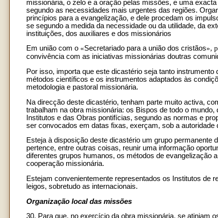
missionária, o zelo e a oração pelas missões, e uma exacta 
segundo as necessidades mais urgentes das regiões. Organ
princípios para a evangelização, e dele procedam os impulsos
se segundo a medida da necessidade ou da utilidade, da exten
instituições, dos auxiliares e dos missionários
Em união com o
«
Secretariado para a união dos cristãos
», 
convivência com as iniciativas missionárias doutras comunida
Por isso, importa que este dicastério seja tanto instrumen
métodos científicos e os instrumentos adaptados às condiçõe
metodologia e pastoral missionária.
Na direcção deste dicastério, tenham parte muito activa, co
trabalham na obra missionária: os Bispos de todo o mundo, 
Institutos e das Obras pontifícias, segundo as normas e pr
ser convocados em datas fixas, exerçam, sob a autoridade d
Esteja à disposição deste dicastério um grupo permanente de
pertence, entre outras coisas, reunir uma informação oportu
diferentes grupos humanos, os métodos de evangelização a 
cooperação missionária.
Estejam convenientemente representados os Institutos de re
leigos, sobretudo as internacionais.
Organização local das missões
30. Para que, no exercício da obra missionária, se atinjam 