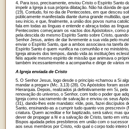
4. Para isso, precisamente, enviou Cristo o Espírito Santo da
impelir a Igreja à sua própria dilatação. Não há dúvida de qu
(19). Contudo, foi no dia de Pentecostes, em que desceu sobr
pùblicamente manifestada diante duma grande multidão, que 
seu início, e que, finalmente, a união dos povos numa catoli
fala em todas as línguas e entende e abraça todas as língu
Pentecostes começaram os «actos dos Apóstolos», como pel
pela descida do mesmo Espírito Santo sobre Cristo, quando o
Senhor Jesus, antes de dar livremente a sua vida pelo mundo
enviar o Espírito Santo, que a ambos associava na tarefa de
Espírito Santo é quem «unifica na comunhão e no ministério
Igreja através dos tempos, dando vida às instituições ecles
fiéis aquele mesmo espírito de missão que animava o própri
também incessantemente a acompanha e dirige de vários m
A Igreja enviada de Cristo
5. O Senhor Jesus, logo desde o princípio «chamou a Si al
mandar a pregar» (Mc. 3,13) (28). Os Apóstolos foram ass
Hierarquia. Depois, realizados já definitivamente em Si, pel
renovação do universo, o Senhor, com todo o poder que adqui
Igreja como sacramento de salvação e enviou os seus Apósto
(31), dando-lhes este mandato: «Ide, pois, fazei discípulos
Santo, ensinando-as a cumprir tudo quanto vos prescrevi» (
criatura. Quem acreditar e for baptizado, será salvo; mas q
dever de propagar a fé e a salvação de Cristo, tanto em v
Bispos ajudada pelos presbíteros em união com o sucessor
aos seus membros por Cristo, «do qual o corpo todo inteiro