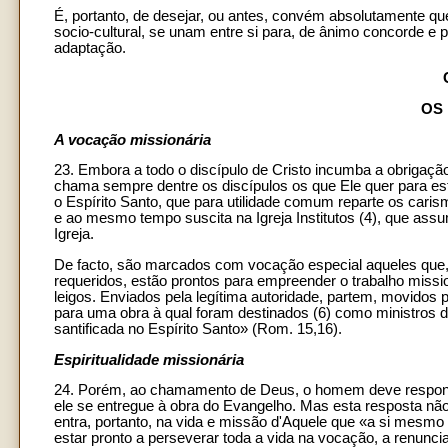
É, portanto, de desejar, ou antes, convém absolutamente qu
socio-cultural, se unam entre si para, de ânimo concorde 
adaptação.
OS
A vocação missionária
23. Embora a todo o discípulo de Cristo incumba a obrigação
chama sempre dentre os discípulos os que Ele quer para es
o Espírito Santo, que para utilidade comum reparte os cari
e ao mesmo tempo suscita na Igreja Institutos (4), que assu
Igreja.
De facto, são marcados com vocação especial aqueles que, d
requeridos, estão prontos para empreender o trabalho mission
leigos. Enviados pela legítima autoridade, partem, movidos p
para uma obra à qual foram destinados (6) como ministros d
santificada no Espírito Santo» (Rom. 15,16).
Espiritualidade missionária
24. Porém, ao chamamento de Deus, o homem deve responder
ele se entregue à obra do Evangelho. Mas esta resposta não
entra, portanto, na vida e missão d'Aquele que «a si mesmo 
estar pronto a perseverar toda a vida na vocação, a renunciar