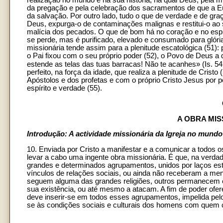
realização no mundo e na sua história, na qual Deus, pela m
da pregação e pela celebração dos sacramentos de que a Euc
da salvação. Por outro lado, tudo o que de verdade e de gr
Deus, expurga-o de contaminações malignas e restitui-o ao s
malícia dos pecados. O que de bom há no coração e no espír
se perde, mas é purificado, elevado e consumado para glóri
missionária tende assim para a plenitude escatológica (51)
o Pai fixou com o seu próprio poder (52), o Povo de Deus a 
estende as telas das tuas barracas! Não te acanhes» (Is. 54
perfeito, na força da idade, que realiza a plenitude de Cristo
Apóstolos e dos profetas e com o próprio Cristo Jesus por p
espírito e verdade (55).
A OBRA MIS
Introdução: A actividade missionária da Igreja no mundo
10. Enviada por Cristo a manifestar e a comunicar a todos 
levar a cabo uma ingente obra missionária. É que, na verda
grandes e determinados agrupamentos, unidos por laços estáve
vínculos de relações sociais, ou ainda não receberam a men
seguem alguma das grandes religiões, outros permanecem
sua existência, ou até mesmo a atacam. A fim de poder oferec
deve inserir-se em todos esses agrupamentos, impelida pelo
se às condições sociais e culturais dos homens com quem 