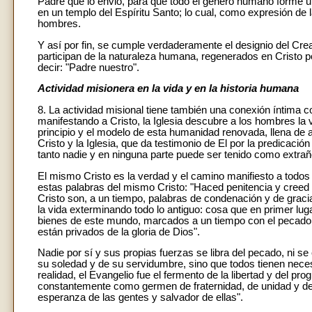
Padre que lo envió, para que todo el género humano forme un
en un templo del Espíritu Santo; lo cual, como expresión de l
hombres.
Y así por fin, se cumple verdaderamente el designio del Cr
participan de la naturaleza humana, regenerados en Cristo p
decir: "Padre nuestro".
Actividad misionera en la vida y en la historia humana
8. La actividad misional tiene también una conexión íntima
manifestando a Cristo, la Iglesia descubre a los hombres la 
principio y el modelo de esta humanidad renovada, llena de am
Cristo y la Iglesia, que da testimonio de El por la predicació
tanto nadie y en ninguna parte puede ser tenido como extrañ
El mismo Cristo es la verdad y el camino manifiesto a todos
estas palabras del mismo Cristo: "Haced penitencia y creed 
Cristo son, a un tiempo, palabras de condenación y de grac
la vida exterminando todo lo antiguo: cosa que en primer lug
bienes de este mundo, marcados a un tiempo con el pecado 
están privados de la gloria de Dios".
Nadie por sí y sus propias fuerzas se libra del pecado, ni se
su soledad y de su servidumbre, sino que todos tienen necesi
realidad, el Evangelio fue el fermento de la libertad y del pr
constantemente como germen de fraternidad, de unidad y de 
esperanza de las gentes y salvador de ellas".