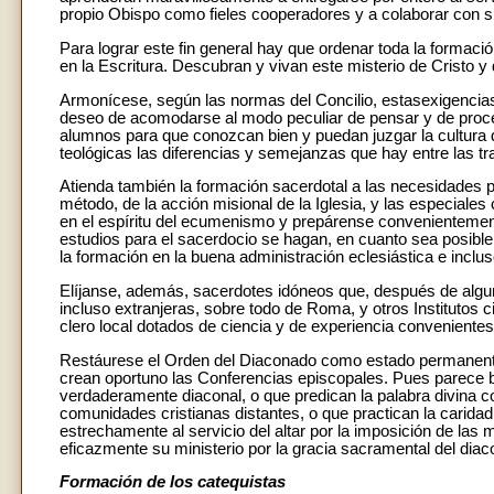
propio Obispo como fieles cooperadores y a colaborar con 
Para lograr este fin general hay que ordenar toda la formaci
en la Escritura. Descubran y vivan este misterio de Cristo y 
Armonícese, según las normas del Concilio, estasexigencias 
deseo de acomodarse al modo peculiar de pensar y de proced
alumnos para que conozcan bien y puedan juzgar la cultura d
teológicas las diferencias y semejanzas que hay entre las tradic
Atienda también la formación sacerdotal a las necesidades pas
método, de la acción misional de la Iglesia, y las especial
en el espíritu del ecumenismo y prepárense convenientemente 
estudios para el sacerdocio se hagan, en cuanto sea posibl
la formación en la buena administración eclesiástica e incl
Elíjanse, además, sacerdotes idóneos que, después de alguna
incluso extranjeras, sobre todo de Roma, y otros Institutos 
clero local dotados de ciencia y de experiencia convenient
Restáurese el Orden del Diaconado como estado permanente
crean oportuno las Conferencias episcopales. Pues parece
verdaderamente diaconal, o que predican la palabra divina c
comunidades cristianas distantes, o que practican la caridad
estrechamente al servicio del altar por la imposición de la
eficazmente su ministerio por la gracia sacramental del dia
Formación de los catequistas