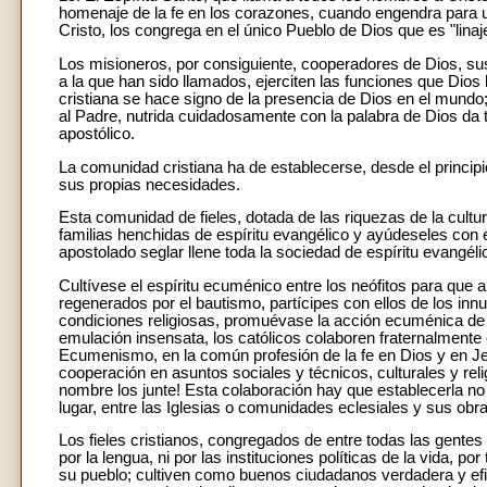
homenaje de la fe en los corazones, cuando engendra para u
Cristo, los congrega en el único Pueblo de Dios que es "lina
Los misioneros, por consiguiente, cooperadores de Dios, sus
a la que han sido llamados, ejerciten las funciones que Dios 
cristiana se hace signo de la presencia de Dios en el mundo; 
al Padre, nutrida cuidadosamente con la palabra de Dios da te
apostólico.
La comunidad cristiana ha de establecerse, desde el principi
sus propias necesidades.
Esta comunidad de fieles, dotada de las riquezas de la cultu
familias henchidas de espíritu evangélico y ayúdeseles con 
apostolado seglar llene toda la sociedad de espíritu evangélico.
Cultívese el espíritu ecuménico entre los neófitos para que 
regenerados por el bautismo, partícipes con ellos de los inn
condiciones religiosas, promuévase la acción ecuménica de
emulación insensata, los católicos colaboren fraternalment
Ecumenismo, en la común profesión de la fe en Dios y en Jes
cooperación en asuntos sociales y técnicos, culturales y rel
nombre los junte! Esta colaboración hay que establecerla no s
lugar, entre las Iglesias o comunidades eclesiales y sus obr
Los fieles cristianos, congregados de entre todas las gentes 
por la lengua, ni por las instituciones políticas de la vida, 
su pueblo; cultiven como buenos ciudadanos verdadera y efi