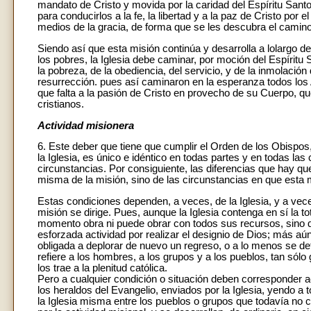
mandato de Cristo y movida por la caridad del Espíritu San
para conducirlos a la fe, la libertad y a la paz de Cristo por
medios de la gracia, de forma que se les descubra el camino l
Siendo así que esta misión continúa y desarrolla a lolargo de
los pobres, la Iglesia debe caminar, por moción del Espíritu 
la pobreza, de la obediencia, del servicio, y de la inmolación
resurrección. pues así caminaron en la esperanza todos los
que falta a la pasión de Cristo en provecho de su Cuerpo, qu
cristianos.
Actividad misionera
6. Este deber que tiene que cumplir el Orden de los Obispos,
la Iglesia, es único e idéntico en todas partes y en todas l
circunstancias. Por consiguiente, las diferencias que hay qu
misma de la misión, sino de las circunstancias en que esta m
Estas condiciones dependen, a veces, de la Iglesia, y a vec
misión se dirige. Pues, aunque la Iglesia contenga en sí la to
momento obra ni puede obrar con todos sus recursos, sino
esforzada actividad por realizar el designio de Dios; más a
obligada a deplorar de nuevo un regreso, o a lo menos se det
refiere a los hombres, a los grupos y a los pueblos, tan sól
los trae a la plenitud católica.
Pero a cualquier condición o situación deben corresponder
los heraldos del Evangelio, enviados por la Iglesia, yendo a 
la Iglesia misma entre los pueblos o grupos que todavía no