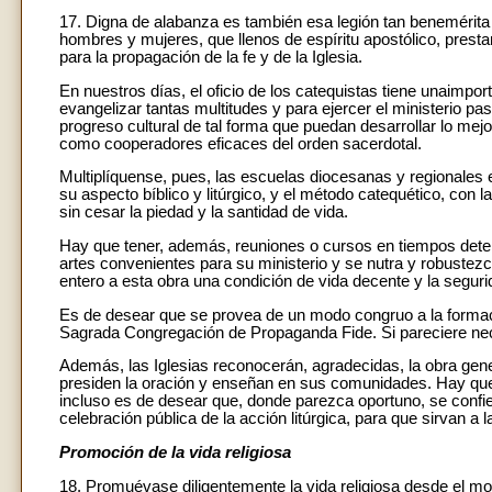
17. Digna de alabanza es también esa legión tan benemérita de
hombres y mujeres, que llenos de espíritu apostólico, prest
para la propagación de la fe y de la Iglesia.
En nuestros días, el oficio de los catequistas tiene unaimpor
evangelizar tantas multitudes y para ejercer el ministerio p
progreso cultural de tal forma que puedan desarrollar lo me
como cooperadores eficaces del orden sacerdotal.
Multiplíquense, pues, las escuelas diocesanas y regionales e
su aspecto bíblico y litúrgico, y el método catequético, con l
sin cesar la piedad y la santidad de vida.
Hay que tener, además, reuniones o cursos en tiempos deter
artes convenientes para su ministerio y se nutra y robustez
entero a esta obra una condición de vida decente y la segur
Es de desear que se provea de un modo congruo a la formaci
Sagrada Congregación de Propaganda Fide. Si pareciere nec
Además, las Iglesias reconocerán, agradecidas, la obra gene
presiden la oración y enseñan en sus comunidades. Hay que 
incluso es de desear que, donde parezca oportuno, se confi
celebración pública de la acción litúrgica, para que sirvan a 
Promoción de la vida religiosa
18. Promuévase diligentemente la vida religiosa desde el mo