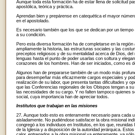
Aunque toda esta formación ha de estar llena de solicitud p
apostólica, teórica y práctica.
Aprendan bien y prepárense en catequética el mayor númer
en el apostolado.
Es necesario también que los que se dedican por un tiempo 
a su condición.
Pero esta diversa formación ha de completarse en la región
ampliamente la historia, las estructuras sociales y las cost
preceptos religiosos y de su mentalidad acerca de Dios, de
lenguas hasta el punto de poder usarlas con soltura y elegan
corazones de los hombres. Han de ser iniciados, como es de
Algunos han de prepararse también de un modo más profundo 
para desempeñar más eficazmente cargos especiales y pode
realización de su labor, que presenta tantas dificultades y
que las Conferencias regionales de los Obispos tengan a su
las necesidades de su cargo. Y no falten tampoco quienes 
social, cuya importancia han de apreciar todos.
Institutos que trabajan en las misiones
27. Aunque todo esto es enteramente necesario para cada un
aisladamente. No pudiéndose satisfacer la obra misional in
congregó a los individuos en Institutos, en los que, reunid
de la Iglesia y a disposición de la autoridad jerárquica. Est
calor, entregados a la obra misional ya enteramente, ya sólo 