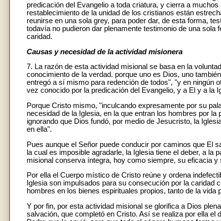
predicación del Evangelio a toda criatura, y cierra a muchos la
restablecimiento de la unidad de los cristianos están estrec
reunirse en una sola grey, para poder dar, de esta forma, te
todavía no pudieron dar plenamente testimonio de una sola 
caridad.
Causas y necesidad de la actividad misionera
7. La razón de esta actividad misional se basa en la volunt
conocimiento de la verdad. porque uno es Dios, uno también
entregó a sí mismo para redención de todos", "y en ningún o
vez conocido por la predicación del Evangelio, y a El y a la 
Porque Cristo mismo, "inculcando expresamente por su palabr
necesidad de la Iglesia, en la que entran los hombres por la 
ignorando que Dios fundó, por medio de Jesucristo, la Igles
en ella".
Pues aunque el Señor puede conducir por caminos que El sab
la cual es imposible agradarle, la Iglesia tiene el deber, a la
misional conserva íntegra, hoy como siempre, su eficacia y
Por ella el Cuerpo místico de Cristo reúne y ordena indefec
Iglesia son impulsados para su consecución por la caridad 
hombres en los bienes espirituales propios, tanto de la vida
Y por fin, por esta actividad misional se glorifica a Dios pl
salvación, que completó en Cristo. Así se realiza por ella el 