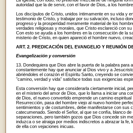
La Iglesia, con todo, no pretende mezclarse de ninguna forma
autoridad que la de servir, con el favor de Dios, a los hombr
Los discípulos de Cristo, unidos íntimamente en su vida y e
testimonio de Cristo, y trabajar por su salvación, incluso 
progreso y la prosperidad meramente material de los hombre
verdades religiosas y morales, que Cristo esclareció con su
Con esto se ayuda a los hombres en la consecución de la sal
misterio de Cristo, en quien apareció el hombre nuevo, creado
ART. 2. PREDICACIÓN DEL EVANGELIO Y REUNIÓN D
Evangelización y conversión
13. Dondequiera que Dios abre la puerta de la palabra para a
constantemente hay que anunciar al Dios vivo y a Jesucristo 
abriéndoles el corazón el Espíritu Santo, creyendo se convie
"camino, verdad y vida" satisface todas sus exigencias espiri
Esta conversión hay que considerarla ciertamente inicial, pe
en el misterio del amor de Dios, que lo llama a iniciar una 
de Dios, el nuevo convertido emprende un camino espiritual po
Resurrección, pasa del hombre viejo al nuevo hombre perfec
sentimientos y de costumbres, debe manifestarse con sus c
catecumenado. Siendo el Señor, al que se confía, blanco de c
separaciones, pero también gozos que Dios concede sin medi
induzca o se atraiga por medios indiscretos a abrazar la fe
de ella con vejaciones inicuas.