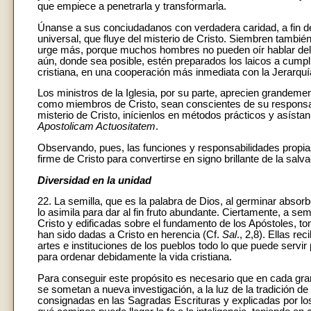
que empiece a penetrarla y transformarla.
Únanse a sus conciudadanos con verdadera caridad, a fin de 
universal, que fluye del misterio de Cristo. Siembren tambié
urge más, porque muchos hombres no pueden oír hablar del 
aún, donde sea posible, estén preparados los laicos a cumpli
cristiana, en una cooperación más inmediata con la Jerarquía 
Los ministros de la Iglesia, por su parte, aprecien grandemen
como miembros de Cristo, sean conscientes de su responsab
misterio de Cristo, inícienlos en métodos prácticos y asístan
Apostolicam Actuositatem
.
Observando, pues, las funciones y responsabilidades propias 
firme de Cristo para convertirse en signo brillante de la salv
Diversidad en la unidad
22. La semilla, que es la palabra de Dios, al germinar absorbe
lo asimila para dar al fin fruto abundante. Ciertamente, a se
Cristo y edificadas sobre el fundamento de los Apóstoles, t
han sido dadas a Cristo en herencia (Cf.
Sal
., 2,8). Ellas re
artes e instituciones de los pueblos todo lo que puede servir 
para ordenar debidamente la vida cristiana.
Para conseguir este propósito es necesario que en cada gran 
se sometan a nueva investigación, a la luz de la tradición de 
consignadas en las Sagradas Escrituras y explicadas por los