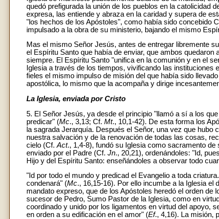
quedó prefigurada la unión de los pueblos en la catolicidad de
expresa, las entiende y abraza en la caridad y supera de e
"los hechos de los Apóstoles", como había sido concebido Cris
impulsado a la obra de su ministerio, bajando el mismo Espír
Mas el mismo Señor Jesús, antes de entregar libremente suvi
el Espíritu Santo que había de enviar, que ambos quedaron as
siempre. El Espíritu Santo "unifica en la comunión y en el se
Iglesia a través de los tiempos, vivificando las institucione
fieles el mismo impulso de misión del que había sido llevado
apostólica, lo mismo que la acompaña y dirige incesanteme
La Iglesia, enviada por Cristo
5. El Señor Jesús, ya desde el principio "llamó a sí a los q
predicar" (
Mc
., 3,13; Cf.
Mt
., 10,1-42). De esta forma los Ap
la sagrada Jerarquía. Después el Señor, una vez que hubo 
nuestra salvación y de la renovación de todas las cosas, recib
cielo (Cf.
Act
., 1,4-8), fundó su Iglesia como sacramento de 
enviado por el Padre (Cf.
Jn
., 20,21), ordenándoles: "Id, pu
Hijo y del Espíritu Santo: enseñándoles a observar todo cu
"Id por todo el mundo y predicad el Evangelio a toda criatur
condenará" (
Mc
., 16,15-16). Por ello incumbe a la Iglesia el 
mandato expreso, que de los Apóstoles heredó el orden de l
sucesor de Pedro, Sumo Pastor de la Iglesia, como en virtud
coordinado y unido por los ligamentos en virtud del apoyo, s
en orden a su edificación en el amor" (
Ef
., 4,16). La misión, 