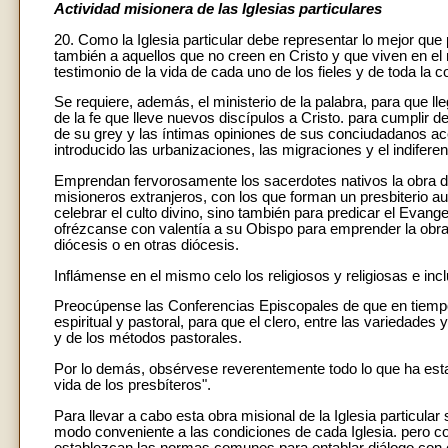
Actividad misionera de las Iglesias particulares
20. Como la Iglesia particular debe representar lo mejor que
también a aquellos que no creen en Cristo y que viven en el m
testimonio de la vida de cada uno de los fieles y de toda la 
Se requiere, además, el ministerio de la palabra, para que ll
de la fe que lleve nuevos discípulos a Cristo. para cumplir
de su grey y las íntimas opiniones de sus conciudadanos a
introducido las urbanizaciones, las migraciones y el indiferen
Emprendan fervorosamente los sacerdotes nativos la obra de 
misioneros extranjeros, con los que forman un presbiterio au
celebrar el culto divino, sino también para predicar el Evang
ofrézcanse con valentía a su Obispo para emprender la obra
diócesis o en otras diócesis.
Inflámense en el mismo celo los religiosos y religiosas e in
Preocúpense las Conferencias Episcopales de que en tiempo
espiritual y pastoral, para que el clero, entre las variedad
y de los métodos pastorales.
Por lo demás, obsérvese reverentemente todo lo que ha establ
vida de los presbíteros".
Para llevar a cabo esta obra misional de la Iglesia particula
modo conveniente a las condiciones de cada Iglesia. pero 
establezcan las normas comunes para entablar diálogo con 