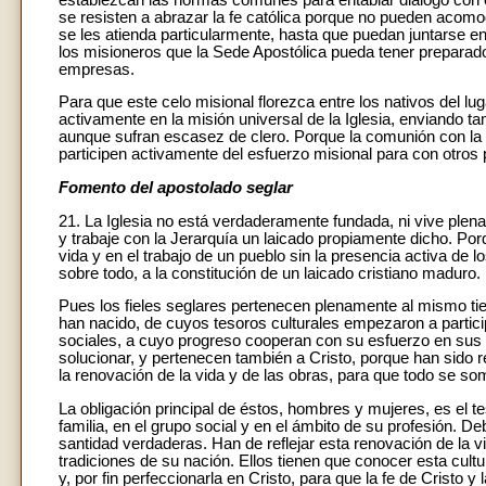
se resisten a abrazar la fe católica porque no pueden acomod
se les atienda particularmente, hasta que puedan juntarse e
los misioneros que la Sede Apostólica pueda tener preparad
empresas.
Para que este celo misional florezca entre los nativos del l
activamente en la misión universal de la Iglesia, enviando ta
aunque sufran escasez de clero. Porque la comunión con la 
participen activamente del esfuerzo misional para con otros 
Fomento del apostolado seglar
21. La Iglesia no está verdaderamente fundada, ni vive plena
y trabaje con la Jerarquía un laicado propiamente dicho. Po
vida y en el trabajo de un pueblo sin la presencia activa de l
sobre todo, a la constitución de un laicado cristiano maduro.
Pues los fieles seglares pertenecen plenamente al mismo tie
han nacido, de cuyos tesoros culturales empezaron a partici
sociales, a cuyo progreso cooperan con su esfuerzo en sus 
solucionar, y pertenecen también a Cristo, porque han sido re
la renovación de la vida y de las obras, para que todo se som
La obligación principal de éstos, hombres y mujeres, es el te
familia, en el grupo social y en el ámbito de su profesión. 
santidad verdaderas. Han de reflejar esta renovación de la vi
tradiciones de su nación. Ellos tienen que conocer esta cult
y, por fin perfeccionarla en Cristo, para que la fe de Cristo y