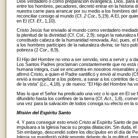
Dios verdadero o como preparación evangélica. Dios, para e
entre los hombres, pecadores, decretó entrar en la historia 
nuestra carne para arrancar por su medio a los hombres del 
reconciliar consigo al mundo (Cf.
2 Cor.
, 5,19). A El, por qui
en El (Cf.
Ef
., 1,10).
Cristo Jesús fue enviado al mundo como verdadero mediador
la plenitud de la divinidad (Cf.
Col
., 2,9); según la naturalez
constituido cabeza de la humanidad renovada. Así, pues, el 
a los hombres partícipes de la naturaleza divina; se hizo po
pobreza (2
Cor
., 8,9).
El Hijo del Hombre no vino a ser servido, sino a servir y a 
Los Santos Padres proclaman constantemente que no está sa
humana íntegra, cual se encuentra en nosotros miserables y
afirmó Cristo, a quien el Padre santificó y envió al mundo (C
envió a evangelizar a los pobres, a sanar a los contritos de c
de la vista" (
Lc
., 4,18), y de nuevo: "El Hijo del Hombre ha v
Mas lo que el Señor ha predicado una vez o lo que en El se
difundirlo hasta los confines de la tierra (Cf.
Act
., 1,8), come
una vez para la salvación de todos consiga su efecto en la 
Misión del Espíritu Santo
4. Y para conseguir esto envió Cristo al Espíritu Santo de par
impulsara a la Iglesia hacia su propia dilatación. Sin duda, e
Sin embargo, descendió sobre los discípulos en el día de P
Iglesia se manifestó públicamente delante de la multitud, empe