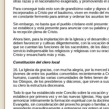
otras razas y el nacionalismo exagerado, y promoviendo el 
Para conseguir todo esto son de grandísimo valor y dignos de 
incorporados a Cristo por el bautismo, viven en medio del mu
en constante fermento para animar y ordenar los asuntos te
Sin embargo, no basta que el pueblo cristiano esté presente 
se establece y está presente para anunciar con su palabra y
la recepción plena de Cristo.
Ahora bien, para la implantación de la Iglesia y el desarroll
deben favorecer y cultivas diligentemente, con la vocación d
que se cuentan las funciones de los sacerdotes, de los diác
servicio indispensable los religiosos y religiosas con su orac
Cristo y ensancharlo más y más.
Constitución del clero local
16. La Iglesia da gracias, con mucha alegría, por la merced
jóvenes de entre los pueblos convertidos recientemente a Cr
humano, cuando las varias comunidades de fieles tienen de 
los Obispos, de los presbíteros y diáconos, que sirven a s
su clero la estructura diocesana.
Todo lo que ha establecido este Concilio sobre la vocación 
establece por primera vez y en las nuevas Iglesias. Hay que
armonizar íntimamente la formación espiritual con la doctrina
Evangelio, sin consideración del provecho propio o familiar, so
aprenderán maravillosamente a entregarse por entero al servi