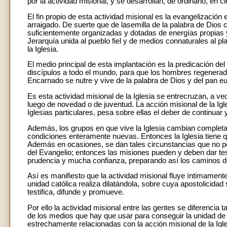
por la actividad misional, y se desarrollan, de ordinario, en c
El fin propio de esta actividad misional es la evangelización
arraigado. De suerte que de lasemilla de la palabra de Dios 
suficientemente organizadas y dotadas de energías propias 
Jerarquía unida al pueblo fiel y de medios connaturales al pla
la Iglesia.
El medio principal de esta implantación es la predicación de
discípulos a todo el mundo, para que los hombres regenerad
Encarnado se nutre y vive de la palabra de Dios y del pan eu
Es esta actividad misional de la Iglesia se entrecruzan, a v
luego de novedad o de juventud. La acción misional de la Igl
Iglesias particulares, pesa sobre ellas el deber de continua
Además, los grupos en que vive la Iglesia cambian complet
condiciones enteramente nuevas. Entonces la Iglesia tiene q
Además en ocasiones, se dan tales circunstancias que no pe
del Evangelio; entonces las misiones pueden y deben dar tes
prudencia y mucha confianza, preparando así los caminos d
Así es manifiesto que la actividad misional fluye íntimamente
unidad católica realiza dilatándola, sobre cuya apostolicidad
testifica, difunde y promueve.
Por ello la actividad misional entre las gentes se diferencia t
de los medios que hay que usar para conseguir la unidad de
estrechamente relacionadas con la acción misional de la Igles