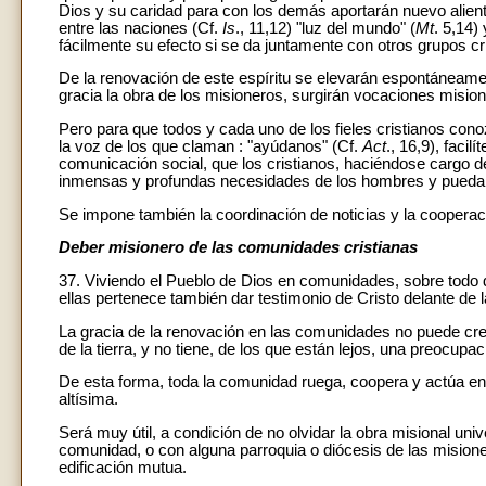
Dios y su caridad para con los demás aportarán nuevo aliento
entre las naciones (Cf.
Is
., 11,12) "luz del mundo" (
Mt
. 5,14) 
fácilmente su efecto si se da juntamente con otros grupos 
De la renovación de este espíritu se elevarán espontáneame
gracia la obra de los misioneros, surgirán vocaciones misio
Pero para que todos y cada uno de los fieles cristianos con
la voz de los que claman : "ayúdanos" (Cf.
Act
., 16,9), faci
comunicación social, que los cristianos, haciéndose cargo de
inmensas y profundas necesidades de los hombres y puedan
Se impone también la coordinación de noticias y la cooperac
Deber misionero de las comunidades cristianas
37. Viviendo el Pueblo de Dios en comunidades, sobre todo d
ellas pertenece también dar testimonio de Cristo delante de 
La gracia de la renovación en las comunidades no puede cre
de la tierra, y no tiene, de los que están lejos, una preocup
De esta forma, toda la comunidad ruega, coopera y actúa ent
altísima.
Será muy útil, a condición de no olvidar la obra misional u
comunidad, o con alguna parroquia o diócesis de las misione
edificación mutua.