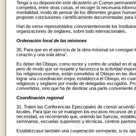
Tenga a su disposición este dicasterio un Cuerpo permanente
competirá, entre otras cosas, el recoger la necesaria informac
mentalidad, modo de pensar de los diferentes grupos human
proponer conclusiones científicamente documentadas para la
Han de verse representados convenientemente los Institutos d
organizaciones de seglares, sobre todo internacionales.
Ordenación local de las misiones
30. Para que en el ejercicio de la obra misional se consigan 
corazón y una sola alma".
Es deber del Obispo, como rector y centro de unidad en el ap
pero de modo que se respete y favorezca la actividad espont
los religiosos exentos, están sometidos al Obispo en las dive
lograr una coordinación mejor, establezca el Obispo, en cuan
religiosos y seglares por medio de delegados escogidos. Proc
convertidos, sino que ha de destinar una parte conveniente d
Coordinación regional
31. Traten las Conferencias Episcopales de común acuerdo l
locales. Para que no se malogren los escasos recursos de pe
necesidad, se recomiendo que, uniendo las fuerzas, establez
seminarios, escuelas superiores y técnicas, centros pastoral
Establézcase también una cooperación semejante, si es opor