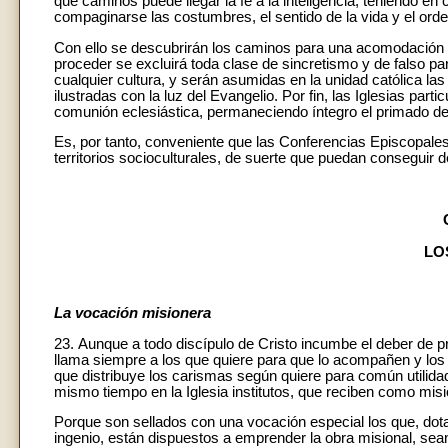
qué caminos puede llegar la fe a la inteligencia, teniendo en 
compaginarse las costumbres, el sentido de la vida y el ord
Con ello se descubrirán los caminos para una acomodación m
proceder se excluirá toda clase de sincretismo y de falso par
cualquier cultura, y serán asumidas en la unidad católica las
ilustradas con la luz del Evangelio. Por fin, las Iglesias par
comunión eclesiástica, permaneciendo íntegro el primado de 
Es, por tanto, conveniente que las Conferencias Episcopales
territorios socioculturales, de suerte que puedan conseguir 
LO
La vocación misionera
23. Aunque a todo discípulo de Cristo incumbe el deber de pr
llama siempre a los que quiere para que lo acompañen y los e
que distribuye los carismas según quiere para común utilidad
mismo tiempo en la Iglesia institutos, que reciben como misió
Porque son sellados con una vocación especial los que, dot
ingenio, están dispuestos a emprender la obra misional, sean 