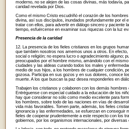
moderno, no se alejen de las cosas divinas, más todavía, p
caridad revelada por Dios.
Como el mismo Cristo escudriñó el corazón de los hombres 
divina, así sus discípulos, inundados profundamente por el e
tratar con ellos, para advertir en diálogo sincero y paciente 
tiempo, esfuércense en examinar sus riquezas con la luz evan
Presencia de la caridad
12. La presencia de los fieles cristianos en los grupos hum
que también nosotros nos amemos unos a otros. En efecto, la 
social o religión; no espera lucro o agradecimiento alguno; 
preocupados por el hombre mismo, amándolo con el mismo s
ciudades y las aldeas curando todos los males y enfermedades
medio de sus hijos, a los hombres de cualquier condición, pe
gozosa. Participa en sus gozos y en sus dolores, conoce los 
muerte. A los que buscan la paz desea responderles en diálog
Trabajen los cristianos y colaboren con los demás hombres 
Entréguense con especial cuidado a la educación de los niñ
hay que considerar no sólo como medio excelente para formar
los hombres, sobre todo de las naciones en vías de desarrol
vida más favorables. Tomen parte, además, los fieles cristi
ignorancia y las enfermedades, se esfuerzan en conseguir m
fieles de cooperar prudentemente a este respecto con los tra
gobiernos, por los organismos internacionales, por diversas 