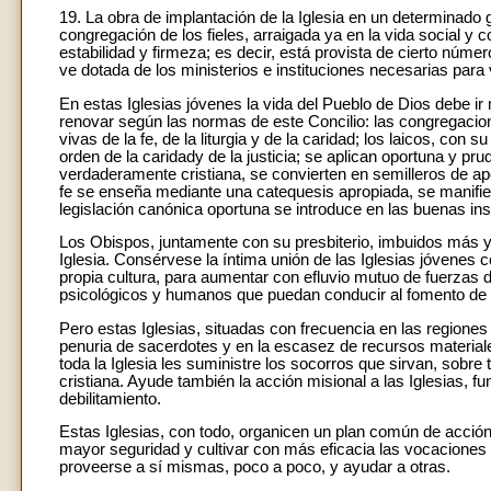
19. La obra de implantación de la Iglesia en un determinad
congregación de los fieles, arraigada ya en la vida social y 
estabilidad y firmeza; es decir, está provista de cierto númer
ve dotada de los ministerios e instituciones necesarias para vi
En estas Iglesias jóvenes la vida del Pueblo de Dios debe i
renovar según las normas de este Concilio: las congregaci
vivas de la fe, de la liturgia y de la caridad; los laicos, con 
orden de la caridady de la justicia; se aplican oportuna y pr
verdaderamente cristiana, se convierten en semilleros de ap
fe se enseña mediante una catequesis apropiada, se manifiest
legislación canónica oportuna se introduce en las buenas ins
Los Obispos, juntamente con su presbiterio, imbuidos más y má
Iglesia. Consérvese la íntima unión de las Iglesias jóvenes c
propia cultura, para aumentar con efluvio mutuo de fuerzas d
psicológicos y humanos que puedan conducir al fomento de e
Pero estas Iglesias, situadas con frecuencia en las region
penuria de sacerdotes y en la escasez de recursos materiale
toda la Iglesia les suministre los socorros que sirvan, sobre t
cristiana. Ayude también la acción misional a las Iglesias, 
debilitamiento.
Estas Iglesias, con todo, organicen un plan común de acció
mayor seguridad y cultivar con más eficacia las vocaciones p
proveerse a sí mismas, poco a poco, y ayudar a otras.