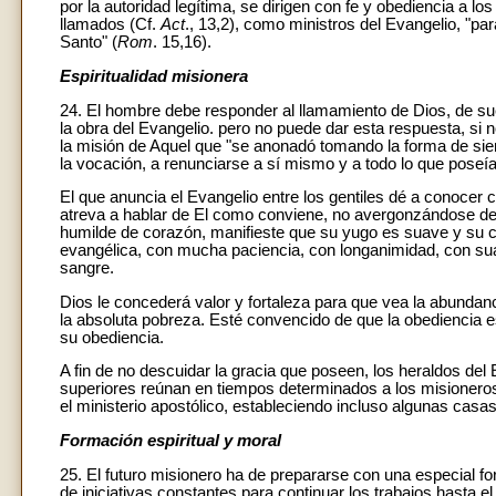
por la autoridad legítima, se dirigen con fe y obediencia a l
llamados (Cf.
Act
., 13,2), como ministros del Evangelio, "par
Santo" (
Rom
. 15,16).
Espiritualidad misionera
24. El hombre debe responder al llamamiento de Dios, de suer
la obra del Evangelio. pero no puede dar esta respuesta, si n
la misión de Aquel que "se anonadó tomando la forma de sie
la vocación, a renunciarse a sí mismo y a todo lo que poseía
El que anuncia el Evangelio entre los gentiles dé a conocer 
atreva a hablar de El como conviene, no avergonzándose del
humilde de corazón, manifieste que su yugo es suave y su c
evangélica, con mucha paciencia, con longanimidad, con suav
sangre.
Dios le concederá valor y fortaleza para que vea la abundanc
la absoluta pobreza. Esté convencido de que la obediencia es
su obediencia.
A fin de no descuidar la gracia que poseen, los heraldos del
superiores reúnan en tiempos determinados a los misioneros
el ministerio apostólico, estableciendo incluso algunas casas
Formación espiritual y moral
25. El futuro misionero ha de prepararse con una especial f
de iniciativas constantes para continuar los trabajos hasta el 