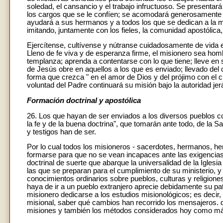
soledad, el cansancio y el trabajo infructuoso. Se presentar
los cargos que se le confíen; se acomodará generosamente 
ayudará a sus hermanos y a todos los que se dedican a la m
imitando, juntamente con los fieles, la comunidad apostólica
Ejercítense, cultívense y nútranse cuidadosamente de vida e
Lleno de fe viva y de esperanza firme, el misionero sea homb
templanza; aprenda a contentarse con lo que tiene; lleve en 
de Jesús obre en aquellos a los que es enviado; llevado del 
forma que crezca " en el amor de Dios y del prójimo con el c
voluntad del Padre continuará su misión bajo la autoridad jerá
Formación doctrinal y apostólica
26. Los que hayan de ser enviados a los diversos pueblos c
la fe y de la buena doctrina", que tomarán ante todo, de la S
y testigos han de ser.
Por lo cual todos los misioneros - sacerdotes, hermanos, h
formarse para que no se vean incapaces ante las exigencias 
doctrinal de suerte que abarque la universalidad de la Iglesia 
las que se preparan para el cumplimiento de su ministerio, y
conocimientos ordinarios sobre pueblos, culturas y religione
haya de ir a un pueblo extranjero aprecie debidamente su pa
misionero dedicarse a los estudios misionológicos; es decir, c
misional, saber qué cambios han recorrido los mensajeros. del
misiones y también los métodos considerados hoy como má