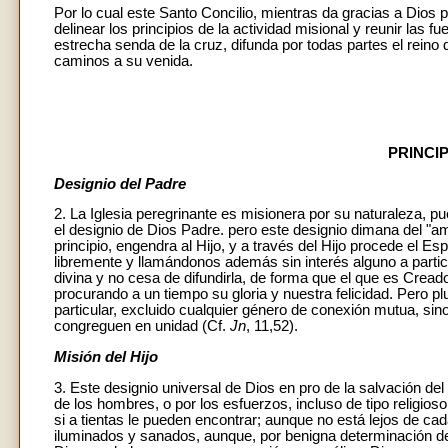
Por lo cual este Santo Concilio, mientras da gracias a Dios p
delinear los principios de la actividad misional y reunir las 
estrecha senda de la cruz, difunda por todas partes el reino 
caminos a su venida.
PRINCI
Designio del Padre
2. La Iglesia peregrinante es misionera por su naturaleza, pu
el designio de Dios Padre. pero este designio dimana del "amo
principio, engendra al Hijo, y a través del Hijo procede el E
libremente y llamándonos además sin interés alguno a participa
divina y no cesa de difundirla, de forma que el que es Creado
procurando a un tiempo su gloria y nuestra felicidad. Pero pl
particular, excluido cualquier género de conexión mutua, sino
congreguen en unidad (Cf.
Jn
, 11,52).
Misión del Hijo
3. Este designio universal de Dios en pro de la salvación 
de los hombres, o por los esfuerzos, incluso de tipo religi
si a tientas le pueden encontrar; aunque no está lejos de ca
iluminados y sanados, aunque, por benigna determinación d