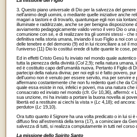
La missione del Figlio
3. Questo piano universale di Dio per la salvezza del genere
nell'animo degli uomini, o mediante quelle iniziative anche re
magari a tastoni e di trovarlo, quantunque egli non sia lontano
illuminate e raddrizzate, anche se per benigna disposizione 
avviamento pedagogicamente valido verso il vero Dio o una pre
comunione con sé, e di realizzare tra gli uomini stessi - che
definitiva nella storia umana, inviando il suo Figlio a noi con
delle tenebre e del demonio (9) ed in lui riconciliare a sé il
l'universo (11) Dio lo costituì erede di tutte quante le cose, per
Ed in effetti Cristo Gesù fu inviato nel mondo quale autentico
tutta la pienezza della divinità (
Col
2,9); nella natura umana, in
ed è costituito capo dell'umanità nuova. Pertanto il Figlio di 
partecipi della natura divina; per noi egli si è fatto povero, pu
dell'uomo non è venuto per essere servito, ma per servire e per 
affermano costantemente che non fu redento quel che da Cri
quale essa esiste in noi, infelici e poveri, ma una natura che i
consacrato ed inviato nel mondo (cfr.
Gv
10,36), affermò: « L
sua unzione, mi ha inviato a portare la buona novella ai poveri,
libertà ed a restituire ai ciechi la vista » (
Lc
4,18); ed ancora: 
perduto» (
Lc
19,10).
Ora tutto quanto il Signore ha una volta predicato o in lui s
diffuso fino all'estremità della terra (17), a cominciare da G
salvezza di tutti, si realizza compiutamente in tutti nel corso 
La missione dello Spirito Santo