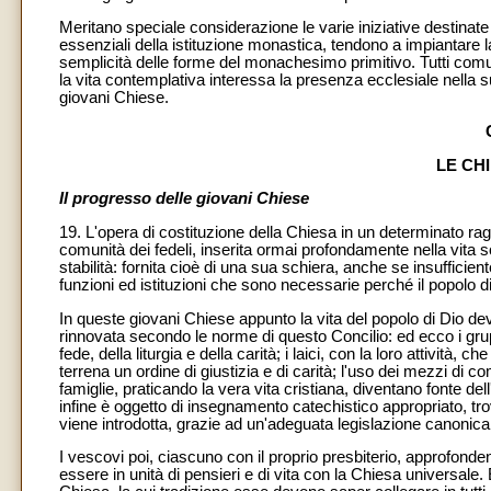
Meritano speciale considerazione le varie iniziative destinate a
essenziali della istituzione monastica, tendono a impiantare la 
semplicità delle forme del monachesimo primitivo. Tutti com
la vita contemplativa interessa la presenza ecclesiale nella s
giovani Chiese.
LE CH
Il progresso delle giovani Chiese
19. L'opera di costituzione della Chiesa in un determinato r
comunità dei fedeli, inserita ormai profondamente nella vita 
stabilità: fornita cioè di una sua schiera, anche se insufficiente
funzioni ed istituzioni che sono necessarie perché il popolo di
In queste giovani Chiese appunto la vita del popolo di Dio dev
rinnovata secondo le norme di questo Concilio: ed ecco i gru
fede, della liturgia e della carità; i laici, con la loro attività,
terrena un ordine di giustizia e di carità; l'uso dei mezzi di c
famiglie, praticando la vera vita cristiana, diventano fonte dell
infine è oggetto di insegnamento catechistico appropriato, trov
viene introdotta, grazie ad un'adeguata legislazione canonica,
I vescovi poi, ciascuno con il proprio presbiterio, approfond
essere in unità di pensieri e di vita con la Chiesa universale