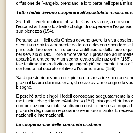
diffusione del Vangelo, prendano la loro parte nell'opera miss
Tutti i fedeli devono cooperare all'apostolato missionari
36. Tutti i fedeli, quali membra del Cristo vivente, a cui sono 
l'eucaristia, hanno lo stretto obbligo di cooperare all'espansion
sua pienezza (154).
Pertanto tutti i figli della Chiesa devono avere la viva coscie
stessi uno spirito veramente cattolico e devono spendere le l
principale loro dovere in ordine alla diffusione della fede è qu
nel servizio di Dio, il loro amore verso il prossimo ad immette
apparirà allora come « un segno levato sulle nazioni » (155)
tale testimonianza di vita raggiungerà più facilmente il suo ef
contenute nel decreto relativo all'ecumenismo (156).
Sarà questo rinnovamento spirituale a far salire spontaneame
grazia il lavoro dei missionari; da esso avranno origine le vo
bisogno.
E perché tutti e singoli i fedeli conoscano adeguatamente la 
moltitudini che gridano: «Aiutateci» (157), bisogna offrir loro 
comunicazione sociale: sentiranno così come cosa propria l'att
profonde degli uomini e potranno venir loro in aiuto. È necess
nazionali e internazionali.
La cooperazione delle comunità cristiane