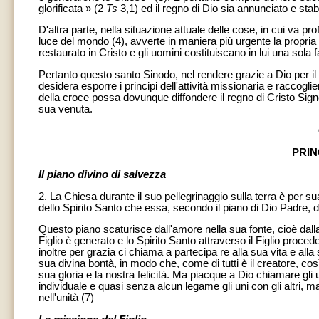
glorificata » (2
Ts
3,1) ed il regno di Dio sia annunciato e stabil
D'altra parte, nella situazione attuale delle cose, in cui va pr
luce del mondo (4), avverte in maniera più urgente la propria 
restaurato in Cristo e gli uomini costituiscano in lui una sola 
Pertanto questo santo Sinodo, nel rendere grazie a Dio per il
desidera esporre i principi dell'attività missionaria e raccogliere
della croce possa dovunque diffondere il regno di Cristo Sign
sua venuta.
PRIN
Il piano divino di salvezza
2. La Chiesa durante il suo pellegrinaggio sulla terra è per su
dello Spirito Santo che essa, secondo il piano di Dio Padre, de
Questo piano scaturisce dall'amore nella sua fonte, cioè dalla 
Figlio è generato e lo Spirito Santo attraverso il Figlio proc
inoltre per grazia ci chiama a partecipa re alla sua vita e alla
sua divina bontà, in modo che, come di tutti è il creatore, cos
sua gloria e la nostra felicità. Ma piacque a Dio chiamare gl
individuale e quasi senza alcun legame gli uni con gli altri, ma d
nell'unità (7)