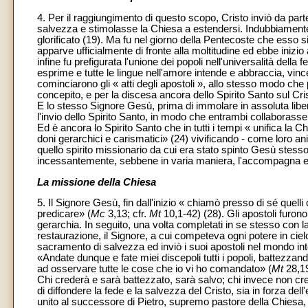
4. Per il raggiungimento di questo scopo, Cristo inviò da part
salvezza e stimolasse la Chiesa a estendersi. Indubbiament
glorificato (19). Ma fu nel giorno della Pentecoste che esso si
apparve ufficialmente di fronte alla moltitudine ed ebbe inizio
infine fu prefigurata l'unione dei popoli nell'universalità della
esprime e tutte le lingue nell'amore intende e abbraccia, vinc
cominciarono gli « atti degli apostoli », allo stesso modo che 
concepito, e per la discesa ancora dello Spirito Santo sul Cri
E lo stesso Signore Gesù, prima di immolare in assoluta liber
l'invio dello Spirito Santo, in modo che entrambi collaborass
Ed è ancora lo Spirito Santo che in tutti i tempi « unifica la C
doni gerarchici e carismatici» (24) vivificando - come loro ani
quello spirito missionario da cui era stato spinto Gesù stesso
incessantemente, sebbene in varia maniera, l'accompagna e l
La missione della Chiesa
5. Il Signore Gesù, fin dall'inizio « chiamò presso di sé quell
predicare» (
Mc
3,13; cfr.
Mt
10,1-42) (28). Gli apostoli furon
gerarchia. In seguito, una volta completati in se stesso con l
restaurazione, il Signore, a cui competeva ogni potere in cielo
sacramento di salvezza ed inviò i suoi apostoli nel mondo int
«Andate dunque e fate miei discepoli tutti i popoli, battezzand
ad osservare tutte le cose che io vi ho comandato» (
Mt
28,19
Chi crederà e sarà battezzato, sarà salvo; chi invece non cr
di diffondere la fede e la salvezza del Cristo, sia in forza de
unito al successore di Pietro, supremo pastore della Chiesa, ha 