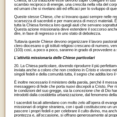
Chiesa, la cui tradizione esse devono saper collegare in tutti 
scambio reciproco di energie, una crescita nella vita del corpo
ed umani che si rivelano atti ed efficaci per lo sviluppo di 
Queste stesse Chiese, che si trovano quasi sempre nelle re
scarsezza di sacerdoti e per mancanza di mezzi materiali. È 
tutta la Chiesa fornisca loro quegli aiuti che servano soprattutt
Questa azione missionaria deve estendere il soccorso anche 
dire, in fase di regresso o in uno stato di debolezza.
Tuttavia queste Chiese devono organizzare il lavoro pastora
clero diocesano o gli istituti religiosi crescano di numero, v
(103) così, a poco a poco, saranno in grado di provvedere a se
L'attività missionaria delle Chiese particolari
20. La Chiesa particolare, dovendo riprodurre il più perfetta
inviata anche a coloro che non credono in Cristo e vivono nel su
singoli fedeli e della comunità tutta, il segno che addita loro il
È inoltre necessario il ministero della parola, perché il mess
messaggero di fede che porta nuovi discepoli a Cristo. Per 
le condizioni del suo gregge, sia la concezione che di Dio h
introdotti dalla cosiddetta urbanizzazione, dal fenomeno della 
I sacerdoti locali attendano con molto zelo all'opera di evan
missionari di origine straniera, con i quali costituiscono un u
pascere i propri fedeli e per celebrare il culto divino, ma anc
prontezza e, all'occasione, si offrano generosamente al propri