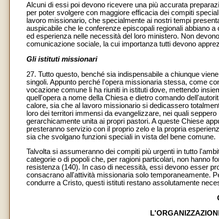
Alcuni di essi poi devono ricevere una più accurata preparazion
per poter svolgere con maggiore efficacia dei compiti speciali (
lavoro missionario, che specialmente ai nostri tempi presenta 
auspicabile che le conferenze episcopali regionali abbiano a d
ed esperienza nelle necessità del loro ministero. Non devono p
comunicazione sociale, la cui importanza tutti devono appre
Gli istituti missionari
27. Tutto questo, benché sia indispensabile a chiunque viene in
singoli. Appunto perché l'opera missionaria stessa, come con
vocazione comune li ha riuniti in istituti dove, mettendo ins
quell'opera a nome della Chiesa e dietro comando dell'autorità g
calore, sia che al lavoro missionario si dedicassero totalment
loro dei territori immensi da evangelizzare, nei quali seppero
gerarchicamente unita ai propri pastori. A queste Chiese appun
presteranno servizio con il proprio zelo e la propria esperienz
sia che svolgano funzioni speciali in vista del bene comune.
Talvolta si assumeranno dei compiti più urgenti in tutto l'amb
categorie o di popoli che, per ragioni particolari, non hanno 
resistenza (140). In caso di necessità, essi devono esser pro
consacrano all'attività missionaria solo temporaneamente. Pe
condurre a Cristo, questi istituti restano assolutamente nece
L'ORGANIZZAZIONE