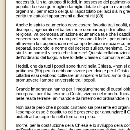
necessità. Un tal gruppo di fedeli, in possesso del patrimonio
popolo: da esso germoglino famiglie dotate di spirito evangel
organismi, per mezzo dei quali l'apostolato dei laici sia in gra
carità tra cattolici appartenenti a diversi riti (89).
Anche lo spirito ecumenico deve essere favorito tra i neofiti, 
discepoli, rigenerati nel battesimo e compartecipi di moltissim
religiosa, va promossa un'azione ecumenica tale che i cattoli
concorrenza, attraverso una professione di fede - per quanto 
attraverso la cooperazione nel campo tecnico e sociale come in
separati, secondo le norme del decreto sull'ecumenismo. Coll
sia il suo nome il vincolo che li unisce! Questa collaborazion
dell'ordinario del luogo, a livello delle Chiese o comunità eccle
I fedeli, che da tutti i popoli sono riuniti nella Chiesa, «non si 
politiche» (90) perciò debbono vivere per Iddio e per il Cri
cittadini essi debbono coltivare un sincero e fattivo amor di 
promuovere l'amore universale tra i popoli.
Grande importanza hanno per il raggiungimento di questi obietti
incorporati per il battesimo a Cristo, vivono nel mondo. Tocca 
nelle realtà terrene, animandole dall'interno ed ordinandole 
Non basta però che il popolo cristiano sia presente ed organi
l'esempio: esso è costituito ed è presente per annunziare il Cr
aiutarli ad accoglierlo nella forma più piena.
Inoltre, per la costituzione della Chiesa e lo sviluppo della co