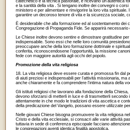
catechetico e la tecnica pastorale, e ricevano un'autentica fo
e la santità della vita . Si tengano inoltre dei convegni o corsi 
ministero e per alimentare e rinvigorire la loro vita spiritual
garantire un decoroso tenore di vita e la sicurezza sociale,
È desiderabile che alla formazione ed al sostentamento dei c
Congregazione di Propaganda Fide. Se apparirà necessario ed 
Le Chiese inoltre devono sentire e dimostrare gratitudine per l'
indispensabile. Sono essi che nelle loro comunità presiedono
preoccupare anche della loro formazione dottrinale e spiritua
conferita, riconoscendosene l'opportunità, la missione canonic
fede con maggiore autorità agli occhi del popolo.
Promozione della vita religiosa
18. La vita religiosa deve essere curata e promossa fin dal p
di aiuti preziosi e indispensabili per l'attività missionaria, 
anche chiaramente e fa comprendere l'intima natura della voc
Gli istituti religiosi che lavorano alla fondazione della Chiesa, 
devono sforzarsi di metterli in luce e di trasmetterli secondo
attentamente in che modo le tradizioni di vita ascetica e cont
della predicazione del Vangelo, possano essere utilizzate per l
Nelle giovani Chiese bisogna promuovere la vita religiosa nel
Cristo e della vita ecclesiale, si consacri alle varie attività 
tuttavia in sede di conferenza episcopale facciano attenzione 
le congregazioni aventi identica finalità apostolica.