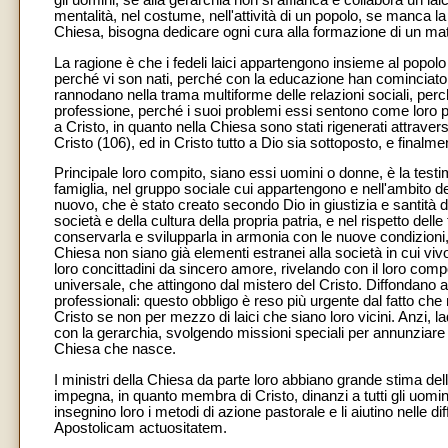
mentalità, nel costume, nell'attività di un popolo, se manca la
Chiesa, bisogna dedicare ogni cura alla formazione di un matu
La ragione è che i fedeli laici appartengono insieme al popolo 
perché vi son nati, perché con la educazione han cominciato a
rannodano nella trama multiforme delle relazioni sociali, per
professione, perché i suoi problemi essi sentono come loro p
a Cristo, in quanto nella Chiesa sono stati rigenerati attraverso
Cristo (106), ed in Cristo tutto a Dio sia sottoposto, e finalment
Principale loro compito, siano essi uomini o donne, è la testi
famiglia, nel gruppo sociale cui appartengono e nell'ambito d
nuovo, che è stato creato secondo Dio in giustizia e santità 
società e della cultura della propria patria, e nel rispetto del
conservarla e svilupparla in armonia con le nuove condizioni, e 
Chiesa non siano già elementi estranei alla società in cui vivo
loro concittadini da sincero amore, rivelando con il loro com
universale, che attingono dal mistero del Cristo. Diffondano anc
professionali: questo obbligo è reso più urgente dal fatto c
Cristo se non per mezzo di laici che siano loro vicini. Anzi, l
con la gerarchia, svolgendo missioni speciali per annunziare 
Chiesa che nasce.
I ministri della Chiesa da parte loro abbiano grande stima dell'a
impegna, in quanto membra di Cristo, dinanzi a tutti gli uomi
insegnino loro i metodi di azione pastorale e li aiutino nelle d
Apostolicam actuositatem.