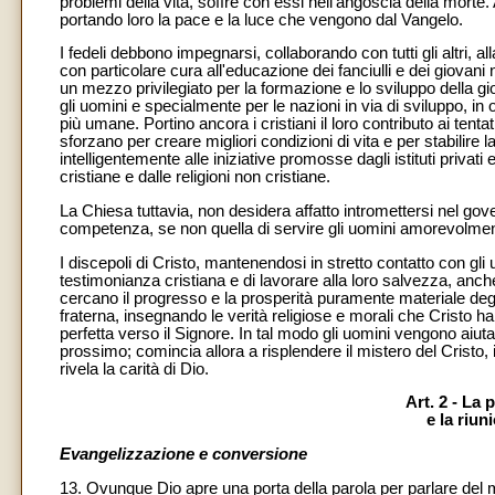
problemi della vita, soffre con essi nell'angoscia della morte
portando loro la pace e la luce che vengono dal Vangelo.
I fedeli debbono impegnarsi, collaborando con tutti gli altri, 
con particolare cura all'educazione dei fanciulli e dei giova
un mezzo privilegiato per la formazione e lo sviluppo della 
gli uomini e specialmente per le nazioni in via di sviluppo, in
più umane. Portino ancora i cristiani il loro contributo ai tentat
sforzano per creare migliori condizioni di vita e per stabilire 
intelligentemente alle iniziative promosse dagli istituti privati
cristiane e dalle religioni non cristiane.
La Chiesa tuttavia, non desidera affatto intromettersi nel gove
competenza, se non quella di servire gli uomini amorevolment
I discepoli di Cristo, mantenendosi in stretto contatto con gli uo
testimonianza cristiana e di lavorare alla loro salvezza, anc
cercano il progresso e la prosperità puramente materiale degl
fraterna, insegnando le verità religiose e morali che Cristo h
perfetta verso il Signore. In tal modo gli uomini vengono aiuta
prossimo; comincia allora a risplendere il mistero del Cristo,
rivela la carità di Dio.
Art. 2 - La
e la riun
Evangelizzazione e conversione
13. Ovunque Dio apre una porta della parola per parlare del mis