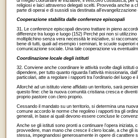
di meglio coordinare le iniziative, il vescovo costituisca, per 
religiosi e laici attraverso delegati scelti. Provveda anche a ch
parte di operai e di sussidi sia destinata all'evangelizzazione 
Cooperazione stabilita dalle conferenze episcopali
31. Le conferenze episcopali devono trattare in pieno accordo 
differenze tra luogo e luogo (152) Perché poi non si utilizzino
moltiplichino senza vera necessità le iniziative, si raccoman
bene di tutti, quali ad esempio i seminari, le scuole superiori e t
comunicazione sociale. Una tale cooperazione va eventualme
Coordinazione locale degli istituti
32. Conviene anche coordinare le attività svolte dagli istituti
dipendere, per tutto quanto riguarda l'attività missionaria, dall
particolari, atte a regolare i rapporti tra l'ordinario del luogo e i
Allorché ad un istituto viene affidato un territorio, sarà pensier
questo fine: che la nuova comunità cristiana cresca e divent
proprio pastore con clero proprio.
Cessando il mandato su un territorio, si determina una nuova s
comune accordo le norme che regolino i rapporti tra gli ordinari
generali, in base ai quali devono essere concluse le convenzio
Anche se gli istituti sono pronti a continuare l'opera iniziata,
provvedere, man mano che cresce il clero locale, a che gli ist
stessa, impegnandosi generosamente in opere di carattere sp