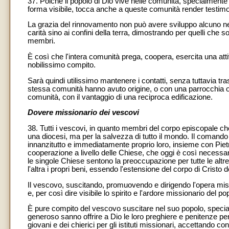
37. Poiché il popolo di Dio vive nelle comunità, specialmente
forma visibile, tocca anche a queste comunità render testimon
La grazia del rinnovamento non può avere sviluppo alcuno ne
carità sino ai confini della terra, dimostrando per quelli che 
membri.
È così che l'intera comunità prega, coopera, esercita una attiv
nobilissimo compito.
Sarà quindi utilissimo mantenere i contatti, senza tuttavia tr
stessa comunità hanno avuto origine, o con una parrocchia o c
comunità, con il vantaggio di una reciproca edificazione.
Dovere missionario dei vescovi
38. Tutti i vescovi, in quanto membri del corpo episcopale ch
una diocesi, ma per la salvezza di tutto il mondo. Il comando 
innanzitutto e immediatamente proprio loro, insieme con Pietr
cooperazione a livello delle Chiese, che oggi è così necessar
le singole Chiese sentono la preoccupazione per tutte le altr
l'altra i propri beni, essendo l'estensione del corpo di Cristo 
Il vescovo, suscitando, promuovendo e dirigendo l'opera miss
e, per così dire visibile lo spirito e l'ardore missionario del po
È pure compito del vescovo suscitare nel suo popolo, special
generoso sanno offrire a Dio le loro preghiere e penitenze per
giovani e dei chierici per gli istituti missionari, accettando co