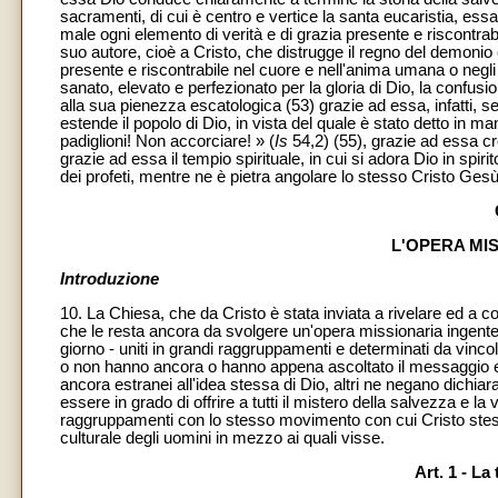
sacramenti, di cui è centro e vertice la santa eucaristia, essa
male ogni elemento di verità e di grazia presente e riscontrab
suo autore, cioè a Cristo, che distrugge il regno del demonio
presente e riscontrabile nel cuore e nell'anima umana o negli 
sanato, elevato e perfezionato per la gloria di Dio, la confusio
alla sua pienezza escatologica (53) grazie ad essa, infatti, s
estende il popolo di Dio, in vista del quale è stato detto in mani
padiglioni! Non accorciare! » (
Is
54,2) (55), grazie ad essa cre
grazie ad essa il tempio spirituale, in cui si adora Dio in spiri
dei profeti, mentre ne è pietra angolare lo stesso Cristo Gesù
L'OPERA MIS
Introduzione
10. La Chiesa, che da Cristo è stata inviata a rivelare ed a com
che le resta ancora da svolgere un'opera missionaria ingente. 
giorno - uniti in grandi raggruppamenti e determinati da vincoli c
o non hanno ancora o hanno appena ascoltato il messaggio evan
ancora estranei all'idea stessa di Dio, altri ne negano dichiar
essere in grado di offrire a tutti il mistero della salvezza e la 
raggruppamenti con lo stesso movimento con cui Cristo stess
culturale degli uomini in mezzo ai quali visse.
Art. 1 - La