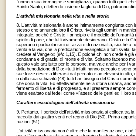
l'uomo a sua immagine e somiglianza, quando tutti quelli che 
Spirito Santo, riflettendo insieme la gloria di Dio, potranno di
L'attività missionaria nella vita e nella storia
8. L'attività missionaria è anche intimamente congiunta con la 
stesso che annuncia loro il Cristo, rivela agli uomini in manie
integrale, poiché è Cristo il principio e il modello dell'umanit
spirito di pace, che tutti vivamente desiderano. Cristo e la 
superano i particolarismi di razza e di nazionalità, sicché a 
verità e la via, che la predicazione evangelica a tutti svela, 
credete al Vangelo» (
Mc
1,15). E poiché chi non crede è già 
condanna e di grazia, di morte e di vita. Soltanto facendo mo
questo vale anzitutto per le persone, ma vale anche per i va
dalla benedizione di Dio: «tutti infatti hanno peccato e sono pri
sue forze riesce a liberarsi dal peccato e ad elevarsi in alto,
o dalla sua schiavitù (48) tutti han bisogno del Cristo come d
che dona la vita. Ed effettivamente nella storia umana, anch
fermento di libertà e di progresso, e si presenta sempre come 
viene esaltato dai fedeli come «l'atteso delle genti ed il loro s
Carattere escatologico dell'attività missionaria
9. Pertanto, il periodo dell'attività missionaria si colloca tra
raccolta dai quattro venti nel regno di Dio (50). Prima appunt
nazioni (51).
L'attività missionaria non è altro che la manifestazione, cioè l
essa Dio conduce chiaramente a termine la storia della salve