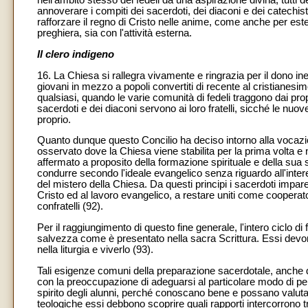
nell'ambito stesso dei fedeli da una aspirazione divina, tutt
annoverare i compiti dei sacerdoti, dei diaconi e dei catechisti, 
rafforzare il regno di Cristo nelle anime, come anche per est
preghiera, sia con l'attività esterna.
Il clero indigeno
16. La Chiesa si rallegra vivamente e ringrazia per il dono i
giovani in mezzo a popoli convertiti di recente al cristianes
qualsiasi, quando le varie comunità di fedeli traggono dai prop
sacerdoti e dei diaconi servono ai loro fratelli, sicché le nuov
proprio.
Quanto dunque questo Concilio ha deciso intorno alla vocazi
osservato dove la Chiesa viene stabilita per la prima volta e 
affermato a proposito della formazione spirituale e della sua s
condurre secondo l'ideale evangelico senza riguardo all'inter
del mistero della Chiesa. Da questi principi i sacerdoti impa
Cristo ed al lavoro evangelico, a restare uniti come cooperator
confratelli (92).
Per il raggiungimento di questo fine generale, l'intero ciclo d
salvezza come è presentato nella sacra Scrittura. Essi devo
nella liturgia e viverlo (93).
Tali esigenze comuni della preparazione sacerdotale, anche di
con la preoccupazione di adeguarsi al particolare modo di pen
spirito degli alunni, perché conoscano bene e possano valutare 
teologiche essi debbono scoprire quali rapporti intercorrono tra