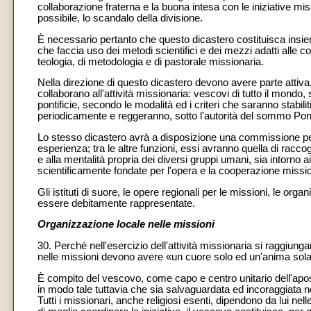
collaborazione fraterna e la buona intesa con le iniziative mis
possibile, lo scandalo della divisione.
È necessario pertanto che questo dicastero costituisca insi
che faccia uso dei metodi scientifici e dei mezzi adatti alle c
teologia, di metodologia e di pastorale missionaria.
Nella direzione di questo dicastero devono avere parte attiva, 
collaborano all'attività missionaria: vescovi di tutto il mondo, 
pontificie, secondo le modalità ed i criteri che saranno stabil
periodicamente e reggeranno, sotto l'autorità del sommo Ponte
Lo stesso dicastero avrà a disposizione una commissione per
esperienza; tra le altre funzioni, essi avranno quella di raccoglie
e alla mentalità propria dei diversi gruppi umani, sia intorno
scientificamente fondate per l'opera e la cooperazione missio
Gli istituti di suore, le opere regionali per le missioni, le org
essere debitamente rappresentate.
Organizzazione locale nelle missioni
30. Perché nell'esercizio dell'attività missionaria si raggiungan
nelle missioni devono avere «un cuore solo ed un'anima sola
È compito del vescovo, come capo e centro unitario dell'apost
in modo tale tuttavia che sia salvaguardata ed incoraggiata ne
Tutti i missionari, anche religiosi esenti, dipendono da lui nel