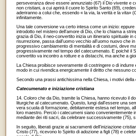
perseveranza deve essere annunziato (67) il Dio vivente e colu
non cristiani, a cui aprirà il cuore lo Spirito Santo (69), cr
aderiranno a colui che, essendo « la via, la verità e la vita» (
infinitamente.
Una tale conversione va certo intesa come un inizio: eppure 
introdotto nel mistero dell'amore di Dio, che lo chiama a string
grazia di Dio, il neo-convertito inizia un itinerario spirituale i
risurrezione, passa dall'uomo vecchio all'uomo nuovo che in 
progressivo cambiamento di mentalità e di costumi, deve man
progressivamente nel tempo del catecumenato. E poiché il Sign
convertito va incontro a rotture e a distacchi, ma anche a g
La Chiesa proibisce severamente di costringere o di indurre e 
modo in cui rivendica energicamente il diritto che nessuno con
Secondo una prassi antichissima nella Chiesa, i motivi della 
Catecumenato e iniziazione cristiana
14. Coloro che da Dio, tramite la Chiesa, hanno ricevuto il d
liturgiche al catecumenato. Questo, lungi dall'essere una se
vera scuola di formazione, debitamente estesa nel tempo, alla 
loro maestro. Perciò i catecumeni siano convenientemente iniz
mediante dei riti sacri, da celebrare successivamente (75), siano
In seguito, liberati grazie ai sacramenti dell'iniziazione cristia
Cristo (77), ricevono lo Spirito di adozione a figli (78) e cele