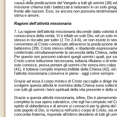
causa della predicazione del Vangelo a tutti gli uomini (38) e
missione chiama tutti i battezzati a radunarsi in un solo gre
fronte alle nazioni. Essi, se ancora non possono testimoniar
stima e amore.
Ragioni dell'attività missionaria
7. La ragione dell'attività missionaria discende dalla volontà di
conoscenza della verità. Vi è infatti un solo Dio, ed un solo 
stesso in riscatto per tutti» (
1 Tm
2,4-6), «e non esiste in ne
convertano al Cristo conosciuto attraverso la predicazione del
battesimo (39). Cristo stesso infatti, « ribadendo espressame
confermato simultaneamente la necessità della Chiesa, nella q
Per questo non possono salvarsi quegli uomini i quali, pur s
Cristo come istituzione necessaria, tuttavia rifiutano o di ent
solo conosce, possa portare gli uomini che senza loro colpa i
(41), è tuttavia compito imprescindibile della Chiesa (42), ed
l'attività missionaria conserva in pieno - oggi come sempre - 
Grazie ad essa il corpo mistico di Cristo raccoglie e dirige in
svolgere questa attività le membra della Chiesa sono solleci
con tutti gli uomini i beni spirituali della vita presente e della vi
Grazie a questa attività missionaria, infine, Dio è pienament
completa la sua opera salvatrice, che egli ha compiuto nel Cri
spirito di obbedienza e di amore si consacrò per la gloria de
solo popolo di Dio, si riunisca nell'unico corpo di Cristo, sia e
concordia fraterna, risponde all'intimo desiderio di tutti gli 