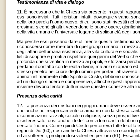
Testimonianza di vita e dialogo
11. È necessario che la Chiesa sia presente in questi raggru
essi sono inviati. Tutti i cristiani infatti, dovunque vivano, s
della loro parola l'uomo nuovo, di cui sono stati rivestiti nel ba
cresima; sicché gli altri, vedendone le buone opere, glorific
della vita umana e l'universale legame di solidarietà degli uomi
Ma perché essi possano dare utilmente questa testimonianza,
riconoscersi come membra di quel gruppo umano in mezzo a cu
degli affari dell'umana esistenza, alla vita culturale e sociale
lieti di scoprire e pronti a rispettare quei germi del Verbo c
profonda che si verifica in mezzo ai popoli, e sforzarsi perché 
perdano il contatto con le realtà divine, ma anzi si aprano ed
stesso penetrò nel cuore degli uomini per portarli attraverso 
animati intimamente dallo Spirito di Cristo, debbono conoscer
ad un dialogo sincero e comprensivo, affinché questi apprend
insieme devono tentare di illuminare queste ricchezze alla luce 
Presenza della carità
12. La presenza dei cristiani nei gruppi umani deve essere an
che anche noi reciprocamente ci amiamo con la stessa carità (
discriminazioni razziali, sociali o religiose, senza prospett
disinteressato, così anche i fedeli con la loro carità debbo
cercato l'uomo. Come quindi Cristo percorreva tutte le città e
regno di Dio (60), così anche la Chiesa attraverso i suoi figli 
ed ai sofferenti, prodigandosi volentieri per loro (61). Essa infa