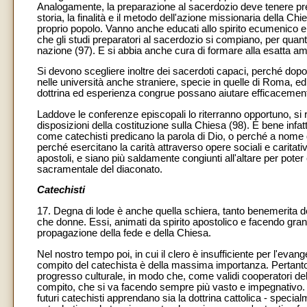
Analogamente, la preparazione al sacerdozio deve tenere pres
storia, la finalità e il metodo dell'azione missionaria della Ch
proprio popolo. Vanno anche educati allo spirito ecumenico e p
che gli studi preparatori al sacerdozio si compiano, per quant
nazione (97). E si abbia anche cura di formare alla esatta 
Si devono scegliere inoltre dei sacerdoti capaci, perché dopo u
nelle università anche straniere, specie in quelle di Roma, ed i
dottrina ed esperienza congrue possano aiutare efficacemente
Laddove le conferenze episcopali lo riterranno opportuno, si
disposizioni della costituzione sulla Chiesa (98). È bene infatti
come catechisti predicano la parola di Dio, o perché a nome 
perché esercitano la carità attraverso opere sociali e caritativ
apostoli, e siano più saldamente congiunti all'altare per poter 
sacramentale del diaconato.
Catechisti
17. Degna di lode è anche quella schiera, tanto benemerita dell
che donne. Essi, animati da spirito apostolico e facendo grandi
propagazione della fede e della Chiesa.
Nel nostro tempo poi, in cui il clero è insufficiente per l'evang
compito del catechista è della massima importanza. Pertanto
progresso culturale, in modo che, come validi cooperatori del
compito, che si va facendo sempre più vasto e impegnativo. Si
futuri catechisti apprendano sia la dottrina cattolica - special