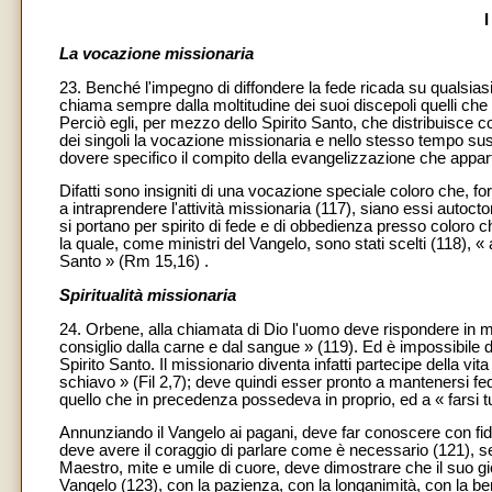
La vocazione missionaria
23. Benché l'impegno di diffondere la fede ricada su qualsiasi
chiama sempre dalla moltitudine dei suoi discepoli quelli che eg
Perciò egli, per mezzo dello Spirito Santo, che distribuisce 
dei singoli la vocazione missionaria e nello stesso tempo sus
dovere specifico il compito della evangelizzazione che appart
Difatti sono insigniti di una vocazione speciale coloro che, for
a intraprendere l'attività missionaria (117), siano essi autoctoni 
si portano per spirito di fede e di obbedienza presso coloro 
la quale, come ministri del Vangelo, sono stati scelti (118), « a
Santo » (Rm 15,16) .
Spiritualità missionaria
24. Orbene, alla chiamata di Dio l'uomo deve rispondere in ma
consiglio dalla carne e dal sangue » (119). Ed è impossibile 
Spirito Santo. Il missionario diventa infatti partecipe della v
schiavo » (Fil 2,7); deve quindi esser pronto a mantenersi fede
quello che in precedenza possedeva in proprio, ed a « farsi tut
Annunziando il Vangelo ai pagani, deve far conoscere con fid
deve avere il coraggio di parlare come è necessario (121), s
Maestro, mite e umile di cuore, deve dimostrare che il suo g
Vangelo (123), con la pazienza, con la longanimità, con la ben