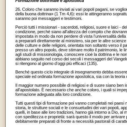
Formazione dottrinale e apostolica
26. Coloro che saranno inviati ai vari popoli pagani, se voglion
della buona dottrina» (1 Tm 4,6): essi le attingeranno sopratt
saranno poi messaggeri e testimoni.
Perciò tutti i missionari - sacerdoti, religiosi, suore e laici 
condizione, perché siano all'altezza del compito che dovranno
impostata in modo da non perdere di vista l'universalità della 
a prepararli direttamente al ministero, sia per le altre scienz
delle culture e delle religioni, orientata non soltanto verso il
presso un altro popolo, deve stimare molto il patrimonio, le l
agli studi di missionologia, conoscere cioè la dottrina e le nor
abbiano seguito nel corso dei secoli i messaggeri del Vangelo
si ritengono al giorno d'oggi più efficaci (135).
Benché questo ciclo integrale di insegnamento debba essere 
speciale ed ordinata formazione apostolica, sia con la teoria 
Il maggior numero possibile di religiosi e di suore siano ben is
all'apostolato. È necessario che anche coloro, i quali si imp
formazione adeguata alla loro condizione.
Tutti questi tipi di formazione poi vanno completati nei paesi 
storia, le strutture sociali e le consuetudini dei vari popoli, 
quelli, in base alle loro tradizioni, hanno già intorno a Dio, 
con speditezza e proprietà: sarà questo il modo per arrivare p
debitamente preparati di fronte a necessità pastorali di caratt