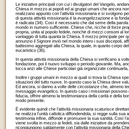
Le iniziative principali con cui i divulgatori del Vangelo, anda
Chiesa in mezzo ai popoli ed ai gruppi umani che ancora no
realizzano appunto con l'attività missionaria e si svolgono per 
di questa attività missionaria è la evangelizzazione e la fon
è radicata (34). Così è necessario che dal seme della parola 
mondo in numero sufficiente. Chiese che, ricche di forze prop
propria, unita al popolo fedele, nonché di mezzi consoni al loro
vantaggio di tutta quanta la Chiesa. Il mezzo principale per q
annunzio il Signore inviò nel mondo intero i suoi discepoli, affi
battesimo aggregati alla Chiesa, la quale, in quanto corpo del
eucaristico (36).
In questa attività missionaria della Chiesa si verificano a volte
fondazione, poi il nuovo sviluppo o periodo giovanile. Ma, an
tocca anzi alle Chiese particolari già organizzate continuarla, 
Inoltre i gruppi umani in mezzo ai quali si trova la Chiesa 
situazioni del tutto nuove. In questo caso la Chiesa deve val
Ed ancora, si danno a volte delle circostanze che, almeno t
messaggio evangelico. In questo caso i missionari possono
fiducia, offrire almeno la testimonianza della carità e della b
modo presente.
È evidente quindi che l'attività missionaria scaturisce dirett
ne realizza l'unità cattolica diffondendola, si regge sulla sua 
testimonia infine, diffonde e promuove la sua santità. Così l'att
viene svolta in mezzo ai fedeli, sia dalle iniziative da prendere 
ricongiungono saldamente con l'attività missionaria della Chiesa