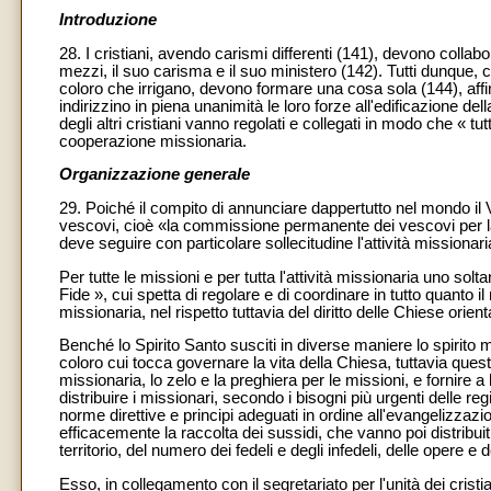
Introduzione
28. I cristiani, avendo carismi differenti (141), devono collab
mezzi, il suo carisma e il suo ministero (142). Tutti dunque
coloro che irrigano, devono formare una cosa sola (144), affi
indirizzino in piena unanimità le loro forze all'edificazione de
degli altri cristiani vanno regolati e collegati in modo che « tutt
cooperazione missionaria.
Organizzazione generale
29. Poiché il compito di annunciare dappertutto nel mondo il V
vescovi, cioè «la commissione permanente dei vescovi per la 
deve seguire con particolare sollecitudine l'attività missionari
Per tutte le missioni e per tutta l'attività missionaria uno s
Fide », cui spetta di regolare e di coordinare in tutto quanto 
missionaria, nel rispetto tuttavia del diritto delle Chiese orient
Benché lo Spirito Santo susciti in diverse maniere lo spirito
coloro cui tocca governare la vita della Chiesa, tuttavia que
missionaria, lo zelo e la preghiera per le missioni, e fornire 
distribuire i missionari, secondo i bisogni più urgenti delle 
norme direttive e principi adeguati in ordine all'evangelizza
efficacemente la raccolta dei sussidi, che vanno poi distribuit
territorio, del numero dei fedeli e degli infedeli, delle opere e d
Esso, in collegamento con il segretariato per l'unità dei crist