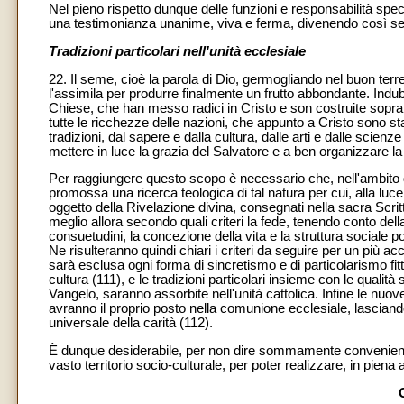
Nel pieno rispetto dunque delle funzioni e responsabilità speci
una testimonianza unanime, viva e ferma, divenendo così seg
Tradizioni particolari nell'unità ecclesiale
22. Il seme, cioè la parola di Dio, germogliando nel buon terren
l'assimila per produrre finalmente un frutto abbondante. Indu
Chiese, che han messo radici in Cristo e son costruite sopra 
tutte le ricchezze delle nazioni, che appunto a Cristo sono s
tradizioni, dal sapere e dalla cultura, dalle arti e dalle scienz
mettere in luce la grazia del Salvatore e a ben organizzare la 
Per raggiungere questo scopo è necessario che, nell'ambito 
promossa una ricerca teologica di tal natura per cui, alla luce
oggetto della Rivelazione divina, consegnati nella sacra Scri
meglio allora secondo quali criteri la fede, tenendo conto della
consuetudini, la concezione della vita e la struttura sociale 
Ne risulteranno quindi chiari i criteri da seguire per un più 
sarà esclusa ogni forma di sincretismo e di particolarismo fitt
cultura (111), e le tradizioni particolari insieme con le qualit
Vangelo, saranno assorbite nell'unità cattolica. Infine le nuove
avranno il proprio posto nella comunione ecclesiale, lasciando
universale della carità (112).
È dunque desiderabile, per non dire sommamente conveniente,
vasto territorio socio-culturale, per poter realizzare, in piena