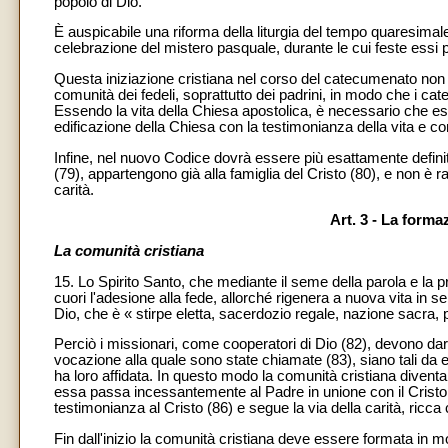
popolo di Dio.
È auspicabile una riforma della liturgia del tempo quaresimal
celebrazione del mistero pasquale, durante le cui feste essi
Questa iniziazione cristiana nel corso del catecumenato non d
comunità dei fedeli, soprattutto dei padrini, in modo che i 
Essendo la vita della Chiesa apostolica, è necessario che es
edificazione della Chiesa con la testimonianza della vita e co
Infine, nel nuovo Codice dovrà essere più esattamente definito 
(79), appartengono già alla famiglia del Cristo (80), e non è r
carità.
Art. 3 - La forma
La comunità cristiana
15. Lo Spirito Santo, che mediante il seme della parola e la p
cuori l'adesione alla fede, allorché rigenera a nuova vita in sen
Dio, che è « stirpe eletta, sacerdozio regale, nazione sacra, p
Perciò i missionari, come cooperatori di Dio (82), devono da
vocazione alla quale sono state chiamate (83), siano tali da e
ha loro affidata. In questo modo la comunità cristiana diventa 
essa passa incessantemente al Padre in unione con il Cristo 
testimonianza al Cristo (86) e segue la via della carità, ricca 
Fin dall'inizio la comunità cristiana deve essere formata in 