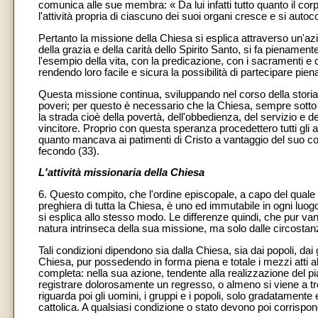
comunica alle sue membra: « Da lui infatti tutto quanto il 
l'attività propria di ciascuno dei suoi organi cresce e si autoc
Pertanto la missione della Chiesa si esplica attraverso un'azion
della grazia e della carità dello Spirito Santo, si fa pienament
l'esempio della vita, con la predicazione, con i sacramenti e co
rendendo loro facile e sicura la possibilità di partecipare pie
Questa missione continua, sviluppando nel corso della storia 
poveri; per questo è necessario che la Chiesa, sempre sotto l'
la strada cioè della povertà, dell'obbedienza, del servizio e del
vincitore. Proprio con questa speranza procedettero tutti gli a
quanto mancava ai patimenti di Cristo a vantaggio del suo co
fecondo (33).
L'attività missionaria della Chiesa
6. Questo compito, che l'ordine episcopale, a capo del quale s
preghiera di tutta la Chiesa, è uno ed immutabile in ogni luog
si esplica allo stesso modo. Le differenze quindi, che pur van
natura intrinseca della sua missione, ma solo dalle circostanz
Tali condizioni dipendono sia dalla Chiesa, sia dai popoli, dai 
Chiesa, pur possedendo in forma piena e totale i mezzi atti 
completa: nella sua azione, tendente alla realizzazione del pian
registrare dolorosamente un regresso, o almeno si viene a tro
riguarda poi gli uomini, i gruppi e i popoli, solo gradatament
cattolica. A qualsiasi condizione o stato devono poi corrispon