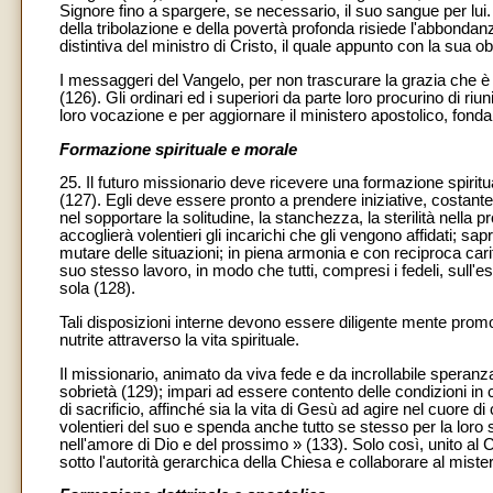
Signore fino a spargere, se necessario, il suo sangue per lui.
della tribolazione e della povertà profonda risiede l'abbondan
distintiva del ministro di Cristo, il quale appunto con la sua 
I messaggeri del Vangelo, per non trascurare la grazia che è i
(126). Gli ordinari ed i superiori da parte loro procurino di riun
loro vocazione e per aggiornare il ministero apostolico, fon
Formazione spirituale e morale
25. Il futuro missionario deve ricevere una formazione spirit
(127). Egli deve essere pronto a prendere iniziative, costante
nel sopportare la solitudine, la stanchezza, la sterilità nella
accoglierà volentieri gli incarichi che gli vengono affidati; s
mutare delle situazioni; in piena armonia e con reciproca carità
suo stesso lavoro, in modo che tutti, compresi i fedeli, sull
sola (128).
Tali disposizioni interne devono essere diligente mente promo
nutrite attraverso la vita spirituale.
Il missionario, animato da viva fede e da incrollabile speranza
sobrietà (129); impari ad essere contento delle condizioni in 
di sacrificio, affinché sia la vita di Gesù ad agire nel cuore
volentieri del suo e spenda anche tutto se stesso per la loro
nell'amore di Dio e del prossimo » (133). Solo così, unito al 
sotto l'autorità gerarchica della Chiesa e collaborare al miste