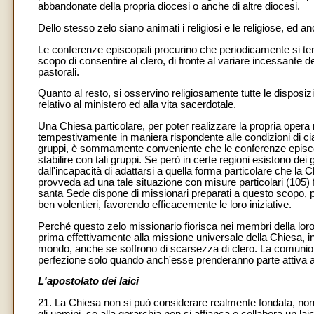
abbandonate della propria diocesi o anche di altre diocesi.
Dello stesso zelo siano animati i religiosi e le religiose, ed anc
Le conferenze episcopali procurino che periodicamente si teng
scopo di consentire al clero, di fronte al variare incessante d
pastorali.
Quanto al resto, si osservino religiosamente tutte le disposi
relativo al ministero ed alla vita sacerdotale.
Una Chiesa particolare, per poter realizzare la propria opera 
tempestivamente in maniera rispondente alle condizioni di cia
gruppi, è sommamente conveniente che le conferenze episcopa
stabilire con tali gruppi. Se però in certe regioni esistono dei 
dall'incapacità di adattarsi a quella forma particolare che la
provveda ad una tale situazione con misure particolari (105) fin
santa Sede dispone di missionari preparati a questo scopo, pe
ben volentieri, favorendo efficacemente le loro iniziative.
Perché questo zelo missionario fiorisca nei membri della loro
prima effettivamente alla missione universale della Chiesa, i
mondo, anche se soffrono di scarsezza di clero. La comunion
perfezione solo quando anch'esse prenderanno parte attiva all
L'apostolato dei laici
21. La Chiesa non si può considerare realmente fondata, non 
gli uomini, se alla gerarchia non si affianca e collabora un la