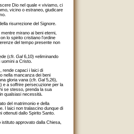
oscere Dio nel quale « viviamo, ci
omo, vicino o estraneo, giudicare
mo.
della risurrezione del Signore.
, mentre mirano ai beni eterni,
lo spirito cristiano l'ordine
offerenze del tempo presente non
ede (cfr.
Gal
6,10) «eliminando
i uomini a Cristo.
, rende capaci i laici di
ono nella mancanza dei beni
na gloria vana (cfr.
Gal
5,26),
 e a soffrire persecuzione per la
hi se stesso, prenda la sua
in qualsiasi necessità.
ato del matrimonio e della
e. I laici non tralascino dunque di
i ottenuti dallo Spirito Santo.
 istituto approvato dalla Chiesa,