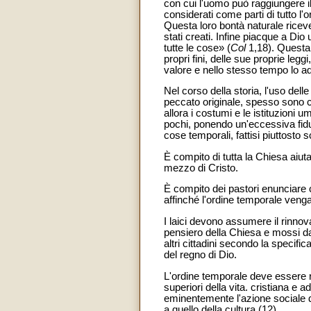
con cui l'uomo può raggiungere il 
considerati come parti di tutto l
Questa loro bontà naturale ricev
stati creati. Infine piacque a Dio
tutte le cose» (
Col
1,18). Questa 
propri fini, delle sue proprie leg
valore e nello stesso tempo lo ad
Nel corso della storia, l'uso de
peccato originale, spesso sono cad
allora i costumi e le istituzioni
pochi, ponendo un'eccessiva fiduc
cose temporali, fattisi piuttosto 
È compito di tutta la Chiesa aiuta
mezzo di Cristo.
È compito dei pastori enunciare co
affinché l'ordine temporale venga
I laici devono assumere il rinnov
pensiero della Chiesa e mossi da
altri cittadini secondo la specif
del regno di Dio.
L'ordine temporale deve essere ri
superiori della vita. cristiana e a
eminentemente l'azione sociale de
a quello della cultura (12).