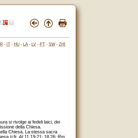
FR
-
IT
-
HU
-
LA
-
LV
-
PT
-
SW
-
ZH
]
a si rivolge ai fedeli laici, dei
missione della Chiesa.
 nella Chiesa. La stessa sacra
iesa (cfr.
At
11,19-21; 18,26;
Rm