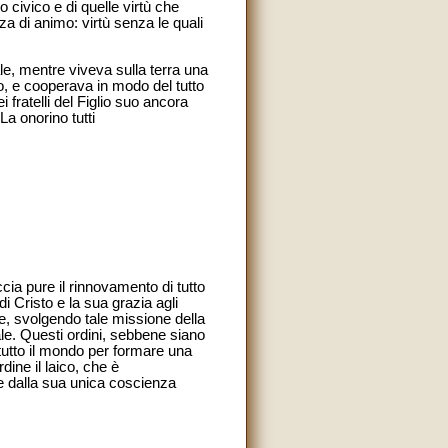
 civico e di quelle virtù che
ezza di animo: virtù senza le quali
uale, mentre viveva sulla terra una
suo, e cooperava in modo del tutto
 fratelli del Figlio suo ancora
La onorino tutti
cia pure il rinnovamento di tutto
 Cristo e la sua grazia agli
e, svolgendo tale missione della
ale. Questi ordini, sebbene siano
o tutto il mondo per formare una
dine il laico, che è
e dalla sua unica coscienza