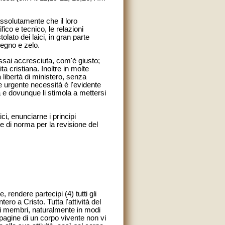
assolutamente che il loro
fico e tecnico, le relazioni
lato dei laici, in gran parte
pegno e zelo.
assai accresciuta, com'è giusto;
a cristiana. Inoltre in molte
 libertà di ministero, senza
e urgente necessità è l'evidente
tà e dovunque li stimola a mettersi
ici, enunciarne i principi
re di norma per la revisione del
, rendere partecipi (4) tutti gli
ro a Cristo. Tutta l'attività del
uoi membri, naturalmente in modi
pagine di un corpo vivente non vi