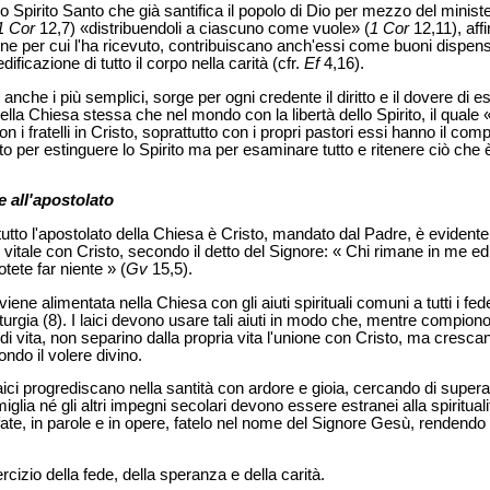
 lo Spirito Santo che già santifica il popolo di Dio per mezzo del minist
1 Cor
12,7) «distribuendoli a ciascuno come vuole» (
1 Cor
12,11), aff
l fine per cui l'ha ricevuto, contribuiscano anch'essi come buoni dispens
dificazione di tutto il corpo nella carità (cfr.
Ef
4,16).
anche i più semplici, sorge per ogni credente il diritto e il dovere di es
ella Chiesa stessa che nel mondo con la libertà dello Spirito, il quale 
 fratelli in Cristo, soprattutto con i propri pastori essi hanno il compi
to per estinguere lo Spirito ma per esaminare tutto e ritenere ciò che 
ne all'apostolato
 tutto l'apostolato della Chiesa è Cristo, mandato dal Padre, è evidente
e vitale con Cristo, secondo il detto del Signore: « Chi rimane in me ed 
tete far niente » (
Gv
15,5).
iene alimentata nella Chiesa con gli aiuti spirituali comuni a tutti i fede
iturgia (8). I laici devono usare tali aiuti in modo che, mentre compiono 
di vita, non separino dalla propria vita l'unione con Cristo, ma cresc
ndo il volere divino.
ici progrediscano nella santità con ardore e gioia, cercando di superar
glia né gli altri impegni secolari devono essere estranei alla spiritualit
 fate, in parole e in opere, fatelo nel nome del Signore Gesù, rendendo
rcizio della fede, della speranza e della carità.