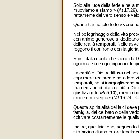
Solo alla luce della fede e nella
muoviamo e siamo » (
At
17,28), 
rettamente del vero senso e valor
Quanti hanno tale fede vivono nell
Nel pellegrinaggio della vita pres
con animo generoso si dedicano to
delle realtà temporali. Nelle avv
reggono il confronto con la gloria 
Spinti dalla carità che viene da Di
ogni malizia e ogni inganno, le ipo
La carità di Dio, « diffusa nel no
esprimere realmente nella loro v
temporali, né si inorgogliscono n
ma cercano di piacere più a Dio c
giustizia (cfr.
Mt
5,10), memori de
croce e mi segua» (
Mt
16,24). Co
Questa spiritualità dei laici dev
famiglia, del celibato o della vedo
coltivare costantemente le qualità 
Inoltre, quei laici che, seguendo 
si sforzino di assimilare fedelmen