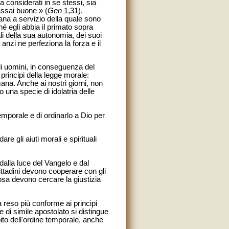
a considerati in se stessi, sia
assai buone » (
Gen
1,31).
ana a servizio della quale sono
ché egli abbia il primato sopra
li della sua autonomia, dei suoi
 anzi ne perfeziona la forza e il
li uomini, in conseguenza del
 principi della legge morale:
ana. Anche ai nostri giorni, non
 una specie di idolatria delle
temporale e di ordinarlo a Dio per
re gli aiuti morali e spirituali
dalla luce del Vangelo e dal
ttadini devono cooperare con gli
cosa devono cercare la giustizia
a reso più conforme ai principi
re di simile apostolato si distingue
bito dell'ordine temporale, anche