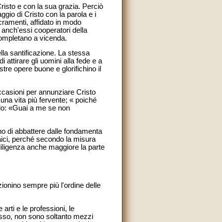
risto e con la sua grazia. Perciò
ggio di Cristo con la parola e i
acramenti, affidato in modo
 anch'essi cooperatori della
 completano a vicenda.
lla santificazione. La stessa
 attirare gli uomini alla fede e a
stre opere buone e glorifichino il
occasioni per annunziare Cristo
d una vita più fervente; « poiché
olo: «Guai a me se non
o di abbattere dalle fondamenta
laici, perché secondo la misura
 diligenza anche maggiore la parte
ionino sempre più l'ordine delle
arti e le professioni, le
ogresso, non sono soltanto mezzi