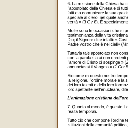
6. La missione della Chiesa ha c
l'apostolato della Chiesa e di tut
fatti e a comunicare la sua grazia
speciale al clero, nel quale anch
verità » (3
Gv
8). È specialmente 
Molte sono le occasioni che si pr
testimonianza della vita cristiana
Dio; il Signore dice infatti: « Co
Padre vostro che è nei cieli» (
Mt
Tuttavia tale apostolato non cons
con la parola sia ai non credenti p
l'amore di Cristo ci sospinge » (
annunciassi il Vangelo » (
1 Cor
9
Siccome m questo nostro tempo n
la religione, l'ordine morale e l
dei loro talenti e della loro for
loro spettante nell'enucleare, dife
L'animazione cristiana dell'or
7. Quanto al mondo, è questo il d
realtà temporali.
Tutto ciò che compone l'ordine temp
istituzioni della comunità politica