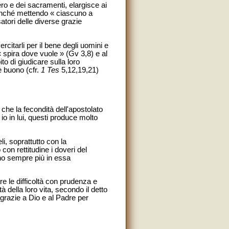
ero e dei sacramenti, elargisce ai
inché mettendo « ciascuno a
atori delle diverse grazie
ercitarli per il bene degli uomini e
« spira dove vuole » (Gv 3,8) e al
to di giudicare sulla loro
è buono (cfr.
1 Tes
5,12,19,21)
 che la fecondità dell'apostolato
io in lui, questi produce molto
li, soprattutto con la
con rettitudine i doveri del
ano sempre più in essa
e le difficoltà con prudenza e
à della loro vita, secondo il detto
 grazie a Dio e al Padre per