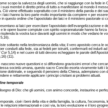
ome scopo la salvezza degli uomini, che si raggiunge con la fede in C
ti i suoi membri è diretto prima di tutto a manifestare al mondo il messa
. Ciò viene effettuato soprattutto con il ministero della parola e dei s
e i laici hanno la loro parte molto importante da compiere « per essere
in questo ordine che l'apostolato dei laici e il ministero pastorale si
esentano ai laici per esercitare l'apostolato dell'evangelizzazione e de
 e le opere buone compiute con spirito soprannaturale hanno la forza di
sì risplenda la vostra luce davanti agli uomini in modo che vedano le vo
5,16).
iste soltanto nella testimonianza della vita; il vero apostolo cerca le 
er condurli alla fede, sia ai fedeli per istruirli, confermarli ed indurli a
2 Cor
5,14) e nel cuore di tutti devono echeggiare le parole dell'Apost
,16) (11).
ascono nuove questioni e si diffondono gravissimi errori che cercan
a stessa società umana, questo sacro Concilio esorta vivamente tutti i 
mazione dottrinale, e seguendo il pensiero della Chiesa, adempiano con
ndere e rettamente applicare i principi cristiani ai problemi attuali.
dine temporale
isegno di Dio: che gli uomini, con animo concorde, instaurino e perfez
orale, cioè i beni della vita e della famiglia, la cultura, l'economia, le 
, le relazioni internazionali e così via, la loro evoluzione e il loro pr