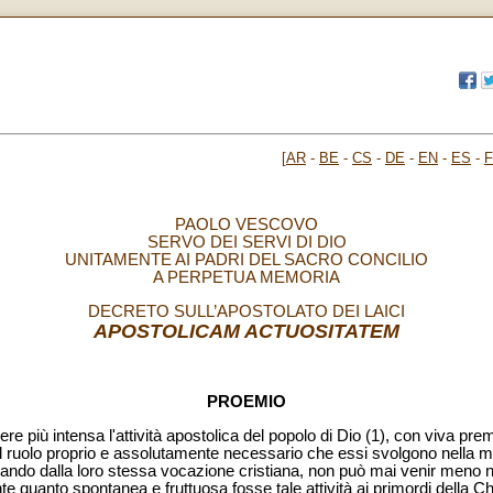
[
AR
-
BE
-
CS
-
DE
-
EN
-
ES
-
PAOLO VESCOVO
SERVO DEI SERVI DI DIO
UNITAMENTE AI PADRI DEL SACRO CONCILIO
A PERPETUA MEMORIA
DECRETO SULL’APOSTOLATO DEI LAICI
APOSTOLICAM ACTUOSITATEM
PROEMIO
re più intensa l'attività apostolica del popolo di Dio (1), con viva premur
) il ruolo proprio e assolutamente necessario che essi svolgono nella 
derivando dalla loro stessa vocazione cristiana, non può mai venir meno
 quanto spontanea e fruttuosa fosse tale attività ai primordi della Ch