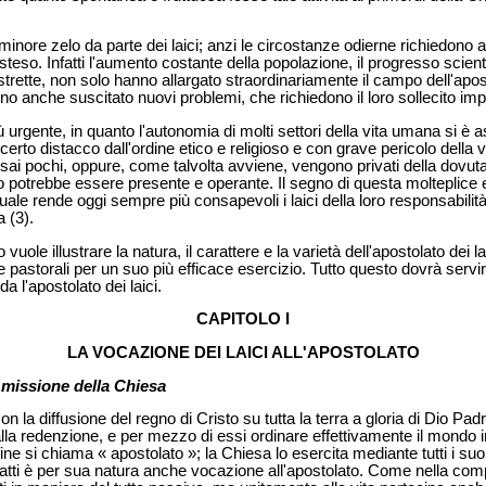
 minore zelo da parte dei laici; anzi le circostanze odierne richiedono 
steso. Infatti l'aumento costante della popolazione, il progresso scienti
ette, non solo hanno allargato straordinariamente il campo dell'aposto
no anche suscitato nuovi problemi, che richiedono il loro sollecito im
ù urgente, in quanto l'autonomia di molti settori della vita umana si è 
rto distacco dall'ordine etico e religioso e con grave pericolo della vit
assai pochi, oppure, come talvolta avviene, vengono privati della dovuta
nto potrebbe essere presente e operante. Il segno di questa molteplice 
 quale rende oggi sempre più consapevoli i laici della loro responsabili
a (3).
vuole illustrare la natura, il carattere e la varietà dell'apostolato dei la
ve pastorali per un suo più efficace esercizio. Tutto questo dovrà servi
a l'apostolato dei laici.
CAPITOLO I
LA VOCAZIONE DEI LAICI ALL'APOSTOLATO
a missione della Chiesa
on la diffusione del regno di Cristo su tutta la terra a gloria di Dio Padre
la redenzione, e per mezzo di essi ordinare effettivamente il mondo inte
ine si chiama « apostolato »; la Chiesa lo esercita mediante tutti i s
nfatti è per sua natura anche vocazione all'apostolato. Come nella com