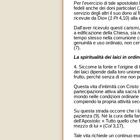
Per l'esercizio di tale apostolato
fedeli anche dei doni particolari (
servizio degli altri il suo dono a
ricevute da Dio» (
1 Pt
4,10) alla e
Dall'aver ricevuto questi carismi, 
a edificazione della Chiesa, sia n
tempo stesso nella comunione con i
genuinità e uso ordinato, non cer
(7).
La spiritualità dei laici in ordi
4. Siccome la fonte e l'origine di
dei laici dipende dalla loro union
frutto, perché senza di me non po
Questa vita d'intimità con Cristo v
partecipazione attiva alla sacra l
mondo nelle condizioni ordinarie 
compiendo la propria attività seco
Su questa strada occorre che i la
pazienza (9). Né la cura della fami
dell'Apostolo: « Tutto quello che
mezzo di lui » (
Col
3,17).
Tale vita richiede un continuo ese