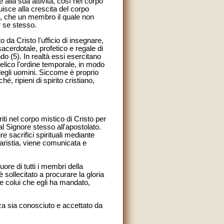
alla sua attività, così nel corpo
uisce alla crescita del corpo
, che un membro il quale non
r se stesso.
 da Cristo l'ufficio di insegnare,
sacerdotale, profetico e regale di
ndo (5). In realtà essi esercitano
elico l'ordine temporale, in modo
 degli uomini. Siccome è proprio
é, ripieni di spirito cristiano,
eriti nel corpo mistico di Cristo per
al Signore stesso all'apostolato.
re sacrifici spirituali mediante
ucaristia, viene comunicata e
uore di tutti i membri della
 sollecitato a procurare la gloria
 e colui che egli ha mandato,
ezza sia conosciuto e accettato da