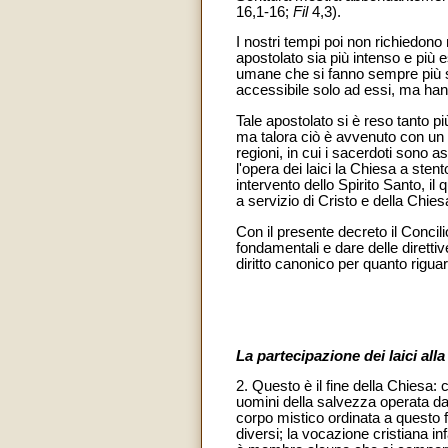
16,1-16;
Fil
4,3).
I nostri tempi poi non richiedono
apostolato sia più intenso e più e
umane che si fanno sempre più str
accessibile solo ad essi, ma han
Tale apostolato si è reso tanto pi
ma talora ciò è avvenuto con un ce
regioni, in cui i sacerdoti sono 
l'opera dei laici la Chiesa a ste
intervento dello Spirito Santo, il
a servizio di Cristo e della Chies
Con il presente decreto il Concilio 
fondamentali e dare delle diretti
diritto canonico per quanto riguard
La partecipazione dei laici all
2. Questo è il fine della Chiesa: c
uomini della salvezza operata dal
corpo mistico ordinata a questo f
diversi; la vocazione cristiana i