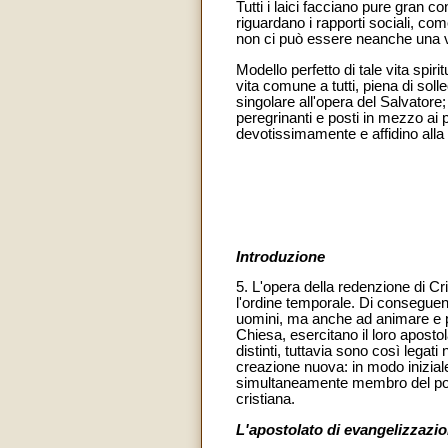
Tutti i laici facciano pure gran c
riguardano i rapporti sociali, come
non ci può essere neanche una ve
Modello perfetto di tale vita spir
vita comune a tutti, piena di soll
singolare all'opera del Salvatore;
peregrinanti e posti in mezzo ai p
devotissimamente e affidino alla 
Introduzione
5. L'opera della redenzione di Cr
l'ordine temporale. Di conseguenz
uomini, ma anche ad animare e per
Chiesa, esercitano il loro aposto
distinti, tuttavia sono così legat
creazione nuova: in modo iniziale s
simultaneamente membro del popol
cristiana.
L'apostolato di evangelizzazio