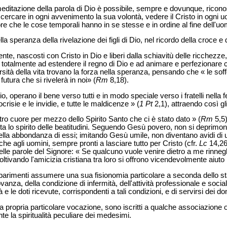
 meditazione della parola di Dio è possibile, sempre e dovunque, ricon
cercare in ogni avvenimento la sua volontà, vedere il Cristo in ogni u
e che le cose temporali hanno in se stesse e in ordine al fine dell'uo
a speranza della rivelazione dei figli di Dio, nel ricordo della croce e 
ente, nascosti con Cristo in Dio e liberi dalla schiavitù delle ricchezze
talmente ad estendere il regno di Dio e ad animare e perfezionare con 
ersità della vita trovano la forza nella speranza, pensando che « le s
futura che si rivelerà in noi» (
Rm
8,18).
o, operano il bene verso tutti e in modo speciale verso i fratelli nella f
crisie e le invidie, e tutte le maldicenze » (
1 Pt
2,1), attraendo così gl
stro cuore per mezzo dello Spirito Santo che ci è stato dato » (
Rm
5,5)
ita lo spirito delle beatitudini. Seguendo Gesù povero, non si deprim
ella abbondanza di essi; imitando Gesù umile, non diventano avidi di u
he agli uomini, sempre pronti a lasciare tutto per Cristo (cfr.
Lc
14,26)
lle parole del Signore: « Se qualcuno vuole venire dietro a me rinneg
ltivando l'amicizia cristiana tra loro si offrono vicendevolmente aiuto 
e parimenti assumere una sua fisionomia particolare a seconda dello st
vanza, della condizione di infermità, dell'attività professionale e social
e le doti ricevute, corrispondenti a tali condizioni, e di servirsi dei don
la propria particolare vocazione, sono iscritti a qualche associazione o
te la spiritualità peculiare dei medesimi.