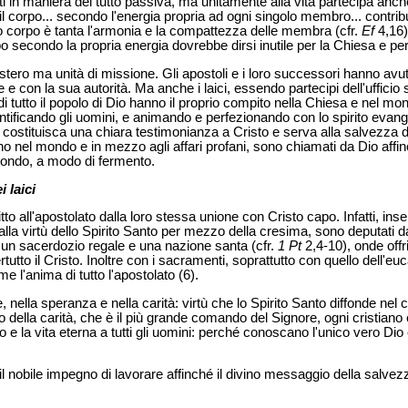
n maniera del tutto passiva, ma unitamente alla vita partecipa anche 
 il corpo... secondo l'energia propria ad ogni singolo membro... contrib
to corpo è tanta l'armonia e la compattezza delle membra (cfr.
Ef
4,16)
o secondo la propria energia dovrebbe dirsi inutile per la Chiesa e pe
stero ma unità di missione. Gli apostoli e i loro successori hanno avuto
e con la sua autorità. Ma anche i laici, essendo partecipi dell'ufficio 
 di tutto il popolo di Dio hanno il proprio compito nella Chiesa e nel mo
ntificando gli uomini, e animando e perfezionando con lo spirito evang
ine costituisca una chiara testimonianza a Cristo e serva alla salvezza
ano nel mondo e in mezzo agli affari profani, sono chiamati da Dio affinch
 mondo, a modo di fermento.
 laici
iritto all'apostolato dalla loro stessa unione con Cristo capo. Infatti, ins
dalla virtù dello Spirito Santo per mezzo della cresima, sono deputati d
un sacerdozio regale e una nazione santa (cfr.
1 Pt
2,4-10), onde offri
rtutto il Cristo. Inoltre con i sacramenti, soprattutto con quello dell'e
e l'anima di tutto l'apostolato (6).
, nella speranza e nella carità: virtù che lo Spirito Santo diffonde nel c
o della carità, che è il più grande comando del Signore, ogni cristiano è
o e la vita eterna a tutti gli uomini: perché conoscano l'unico vero Dio
to il nobile impegno di lavorare affinché il divino messaggio della salv