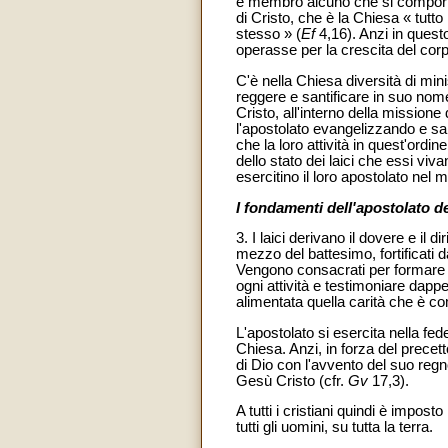
è membro alcuno che si comporti i
di Cristo, che è la Chiesa « tutto
stesso » (
Ef
4,16). Anzi in ques
operasse per la crescita del corp
C'è nella Chiesa diversità di mini
reggere e santificare in suo nome 
Cristo, all'interno della missione
l'apostolato evangelizzando e sa
che la loro attività in quest'ord
dello stato dei laici che essi viv
esercitino il loro apostolato nel
I fondamenti dell'apostolato dei
3. I laici derivano il dovere e il d
mezzo del battesimo, fortificati 
Vengono consacrati per formare 
ogni attività e testimoniare dappe
alimentata quella carità che è com
L'apostolato si esercita nella fede
Chiesa. Anzi, in forza del precett
di Dio con l'avvento del suo regn
Gesù Cristo (cfr.
Gv
17,3).
A tutti i cristiani quindi è impos
tutti gli uomini, su tutta la terra.