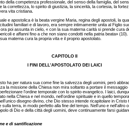
onto della competenza professionale, del senso della famiglia, del senso
 la correttezza, lo spirito di giustizia, la sincerità, la cortesia, la fort
ra vita cristiana.
ituale e apostolica è la beata vergine Maria, regina degli apostoli, la q
ecitudini familiari e di lavoro, era sempre intimamente unita al Figlio 
 ora poi assunta in cielo, « con la sua materna carità si prende cura dei
ericoli e affanni fino a che non siano condotti nella patria beata» (10). 
sua materna cura la propria vita e il proprio apostolato.
CAPITOLO II
I FINI DELL'APOSTOLATO DEI LAICI
isto ha per natura sua come fine la salvezza degli uomini, però abbrac
a la missione della Chiesa non mira soltanto a portare il messaggio di
fezionare l'ordine temporale con lo spirito evangelico. I laici, dunqu
lato nella Chiesa e nel mondo, nell'ordine spirituale e in quello tempor
i nell'unico disegno divino, che Dio stesso intende ricapitolare in Crist
ulla terra, in modo perfetto alla fine del tempo. Nell'uno e nell'altro or
o di Dio e della città degli uomini, deve continuamente farsi guidar
ne e di santificazione