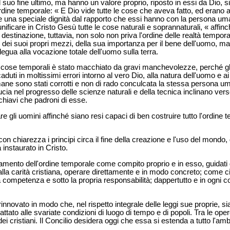
suo fine ultimo, ma hanno un valore proprio, riposto in essi da Dio, si
'ordine temporale: « E Dio vide tutte le cose che aveva fatto, ed erano 
e una speciale dignità dal rapporto che essi hanno con la persona um
 unificare in Cristo Gesù tutte le cose naturali e soprannaturali, « affin
destinazione, tuttavia, non solo non priva l'ordine delle realtà tempora
gi, dei suoi propri mezzi, della sua importanza per il bene dell'uomo, ma
egua alla vocazione totale dell'uomo sulla terra.
lle cose temporali è stato macchiato da gravi manchevolezze, perché g
uti in moltissimi errori intorno al vero Dio, alla natura dell'uomo e ai
 umane sono stati corrotti e non di rado conculcata la stessa persona um
ia nel progresso delle scienze naturali e della tecnica inclinano verso
schiavi che padroni di esse.
re gli uomini affinché siano resi capaci di ben costruire tutto l'ordine 
n chiarezza i principi circa il fine della creazione e l'uso del mondo, da
 instaurato in Cristo.
amento dell'ordine temporale come compito proprio e in esso, guidati 
lla carità cristiana, operare direttamente e in modo concreto; come ci
ica competenza e sotto la propria responsabilità; dappertutto e in ogni 
nnovato in modo che, nel rispetto integrale delle leggi sue proprie, si
dattato alle svariate condizioni di luogo di tempo e di popoli. Tra le ope
i cristiani. Il Concilio desidera oggi che essa si estenda a tutto l'am