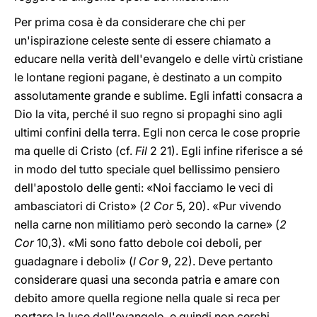
Per prima cosa è da considerare che chi per
un'ispirazione celeste sente di essere chiamato a
educare nella verità dell'evangelo e delle virtù cristiane
le lontane regioni pagane, è destinato a un compito
assolutamente grande e sublime. Egli infatti consacra a
Dio la vita, perché il suo regno si propaghi sino agli
ultimi confini della terra. Egli non cerca le cose proprie
ma quelle di Cristo (cf.
Fil
2 21). Egli infine riferisce a sé
in modo del tutto speciale quel bellissimo pensiero
dell'apostolo delle genti: «Noi facciamo le veci di
ambasciatori di Cristo» (
2 Cor
5, 20). «Pur vivendo
nella carne non militiamo però secondo la carne» (
2
Cor
10,3). «Mi sono fatto debole coi deboli, per
guadagnare i deboli» (
l Cor
9, 22). Deve pertanto
considerare quasi una seconda patria e amare con
debito amore quella regione nella quale si reca per
portare la luce dell'evangelo, e quindi non cerchi