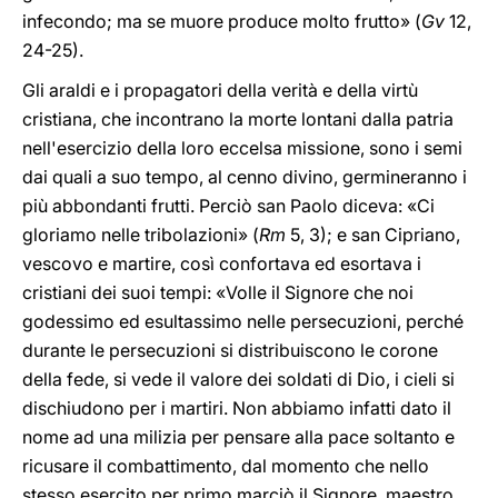
infecondo; ma se muore produce molto frutto» (
Gv
12,
24-25).
Gli araldi e i propagatori della verità e della virtù
cristiana, che incontrano la morte lontani dalla patria
nell'esercizio della loro eccelsa missione, sono i semi
dai quali a suo tempo, al cenno divino, germineranno i
più abbondanti frutti. Perciò san Paolo diceva: «Ci
gloriamo nelle tribolazioni» (
Rm
5, 3); e san Cipriano,
vescovo e martire, così confortava ed esortava i
cristiani dei suoi tempi: «Volle il Signore che noi
godessimo ed esultassimo nelle persecuzioni, perché
durante le persecuzioni si distribuiscono le corone
della fede, si vede il valore dei soldati di Dio, i cieli si
dischiudono per i martiri. Non abbiamo infatti dato il
nome ad una milizia per pensare alla pace soltanto e
ricusare il combattimento, dal momento che nello
stesso esercito per primo marciò il Signore, maestro