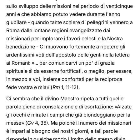
sullo sviluppo delle missioni nel periodo di venticinque
anni e che abbiamo potuto vedere durante l'anno
giubilare - quando tante schiere di pellegrini vennero a
Roma dalle lontane regioni evangelizzate dai
missionari per implorare i favori celesti e la Nostra
benedizione - Ci muovono fortemente a ripetere gli
ardentissimi voti dell'apostolo delle genti nella lettera
ai Romani: «... per comunicarvi un po' di grazia
spirituale sì da esserne fortificati, o meglio, per essere,
in mezzo a voi, insieme confortati per la reciproca
fede vostra e mia» (
Rm
1, 11-12).
Ci sembra che il divino Maestro ripeta a tutti quelle
parole piene di consolazione e di esortazione: «Alzate
gli occhi e mirate i campi che già biondeggiano per la
messe» (
Gv
4, 35). Ma poiché il numero dei missionari
è impari al bisogno dei nostri giorni, a tali parole
risponde in qualche modo l'invito dello stesso divin