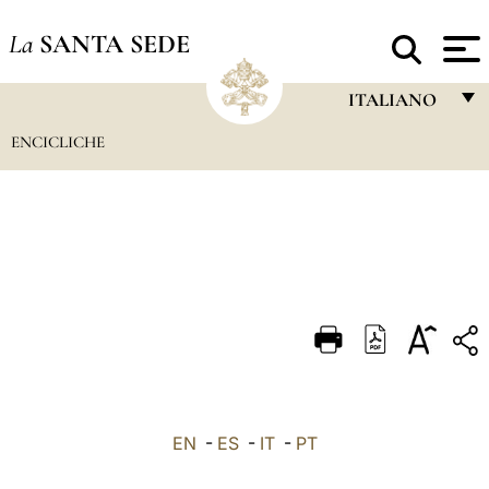
La
SANTA SEDE
ITALIANO
ENCICLICHE
FRANÇAIS
ENGLISH
ITALIANO
PORTUGUÊS
ESPAÑOL
DEUTSCH
POLSKI
العربيّة
EN
-
ES
-
IT
-
PT
中文