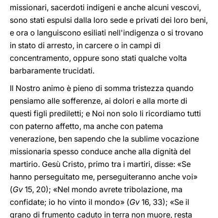
missionari, sacerdoti indigeni e anche alcuni vescovi,
sono stati espulsi dalla loro sede e privati dei loro beni,
e ora o languiscono esiliati nell'indigenza o si trovano
in stato di arresto, in carcere o in campi di
concentramento, oppure sono stati qualche volta
barbaramente trucidati.
Il Nostro animo è pieno di somma tristezza quando
pensiamo alle sofferenze, ai dolori e alla morte di
questi figli prediletti; e Noi non solo li ricordiamo tutti
con paterno affetto, ma anche con patema
venerazione, ben sapendo che la sublime vocazione
missionaria spesso conduce anche alla dignità del
martirio. Gesù Cristo, primo tra i martiri, disse: «Se
hanno perseguitato me, perseguiteranno anche voi»
(
Gv
15, 20); «Nel mondo avrete tribolazione, ma
confidate; io ho vinto il mondo» (
Gv
16, 33); «Se il
grano di frumento caduto in terra non muore, resta