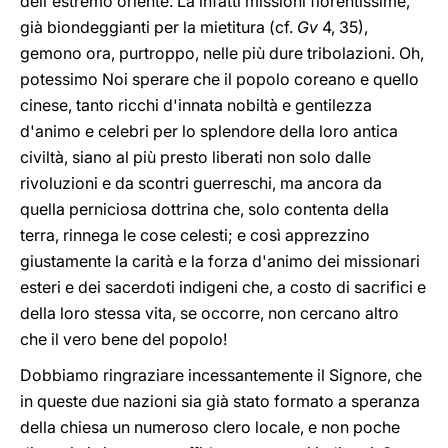
dell'estremo oriente. Là infatti missioni fiorentissime,
già biondeggianti per la mietitura (cf.
Gv
4, 35),
gemono ora, purtroppo, nelle più dure tribolazioni. Oh,
potessimo Noi sperare che il popolo coreano e quello
cinese, tanto ricchi d'innata nobiltà e gentilezza
d'animo e celebri per lo splendore della loro antica
civiltà, siano al più presto liberati non solo dalle
rivoluzioni e da scontri guerreschi, ma ancora da
quella perniciosa dottrina che, solo contenta della
terra, rinnega le cose celesti; e così apprezzino
giustamente la carità e la forza d'animo dei missionari
esteri e dei sacerdoti indigeni che, a costo di sacrifici e
della loro stessa vita, se occorre, non cercano altro
che il vero bene del popolo!
Dobbiamo ringraziare incessantemente il Signore, che
in queste due nazioni sia già stato formato a speranza
della chiesa un numeroso clero locale, e non poche