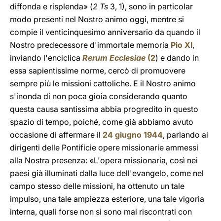
diffonda e risplenda» (
2 Ts
3, 1), sono in particolar
modo presenti nel Nostro animo oggi, mentre si
compie il venticinquesimo anniversario da quando il
Nostro predecessore d'immortale memoria
Pio XI
,
inviando l'enciclica
Rerum Ecclesiae
(
2
) e dando in
essa sapientissime norme, cercò di promuovere
sempre più le missioni cattoliche. E il Nostro animo
s'inonda di non poca gioia considerando quanto
questa causa santissima abbia progredito in questo
spazio di tempo, poiché, come già abbiamo avuto
occasione di affermare il
24 giugno 1944
, parlando ai
dirigenti delle Pontificie opere missionarie ammessi
alla Nostra presenza: «L'opera missionaria, così nei
paesi già illuminati dalla luce dell'evangelo, come nel
campo stesso delle missioni, ha ottenuto un tale
impulso, una tale ampiezza esteriore, una tale vigoria
interna, quali forse non si sono mai riscontrati con