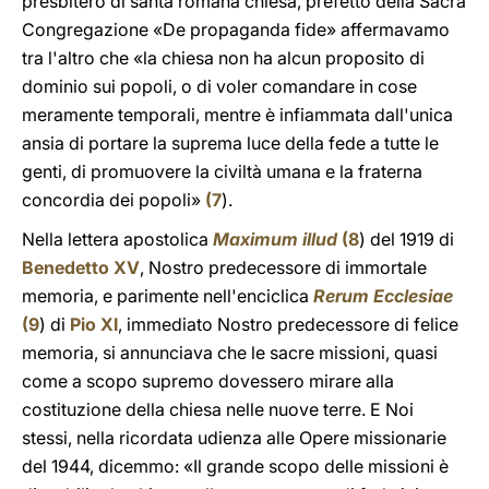
presbitero di santa romana chiesa, prefetto della Sacra
Congregazione «De propaganda fide» affermavamo
tra l'altro che «la chiesa non ha alcun proposito di
dominio sui popoli, o di voler comandare in cose
meramente temporali, mentre è infiammata dall'unica
ansia di portare la suprema luce della fede a tutte le
genti, di promuovere la civiltà umana e la fraterna
concordia dei popoli»
(
7
).
Nella lettera apostolica
Maximum illud
(
8
) del 1919 di
Benedetto XV
, Nostro predecessore di immortale
memoria, e parimente nell'enciclica
Rerum Ecclesiae
(
9
) di
Pio XI
, immediato Nostro predecessore di felice
memoria, si annunciava che le sacre missioni, quasi
come a scopo supremo dovessero mirare alla
costituzione della chiesa nelle nuove terre. E Noi
stessi, nella ricordata udienza alle Opere missionarie
del 1944, dicemmo: «Il grande scopo delle missioni è