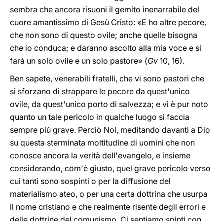
sembra che ancora risuoni il gemito inenarrabile del
cuore amantissimo di Gesù Cristo: «E ho altre pecore,
che non sono di questo ovile; anche quelle bisogna
che io conduca; e daranno ascolto alla mia voce e si
farà un solo ovile e un solo pastore» (
Gv
10, 16).
Ben sapete, venerabili fratelli, che vi sono pastori che
si sforzano di strappare le pecore da quest'unico
ovile, da quest'unico porto di salvezza; e vi è pur noto
quanto un tale pericolo in qualche luogo si faccia
sempre più grave. Perciò Noi, meditando davanti a Dio
su questa sterminata moltitudine di uomini che non
conosce ancora la verità dell'evangelo, e insieme
considerando, com'è giusto, quel grave pericolo verso
cui tanti sono sospinti o per la diffusione del
materialismo ateo, o per una certa dottrina che usurpa
il nome cristiano e che realmente risente degli errori e
delle dottrine del comunismo, Ci sentiamo spinti con