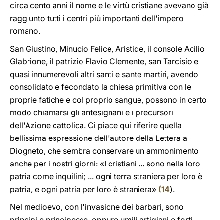
circa cento anni il nome e le virtù cristiane avevano già
raggiunto tutti i centri più importanti dell'impero
romano.
San Giustino, Minucio Felice, Aristide, il console Acilio
Glabrione, il patrizio Flavio Clemente, san Tarcisio e
quasi innumerevoli altri santi e sante martiri, avendo
consolidato e fecondato la chiesa primitiva con le
proprie fatiche e col proprio sangue, possono in certo
modo chiamarsi gli antesignani e i precursori
dell'Azione cattolica. Ci piace qui riferire quella
bellissima espressione dell'autore della Lettera a
Diogneto, che sembra conservare un ammonimento
anche per i nostri giorni: «I cristiani ... sono nella loro
patria come inquilini; ... ogni terra straniera per loro è
patria, e ogni patria per loro è straniera»
(
14
).
Nel medioevo, con l'invasione dei barbari, sono
prìncipi e principesse, oppure umili artigiani e forti