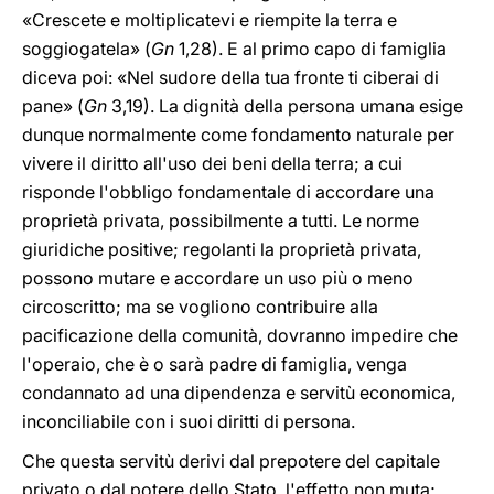
«Crescete e moltiplicatevi e riempite la terra e
soggiogatela» (
Gn
1,28). E al primo capo di famiglia
diceva poi: «Nel sudore della tua fronte ti ciberai di
pane» (
Gn
3,19). La dignità della persona umana esige
dunque normalmente come fondamento naturale per
vivere il diritto all'uso dei beni della terra; a cui
risponde l'obbligo fondamentale di accordare una
proprietà privata, possibilmente a tutti. Le norme
giuridiche positive; regolanti la proprietà privata,
possono mutare e accordare un uso più o meno
circoscritto; ma se vogliono contribuire alla
pacificazione della comunità, dovranno impedire che
l'operaio, che è o sarà padre di famiglia, venga
condannato ad una dipendenza e servitù economica,
inconciliabile con i suoi diritti di persona.
Che questa servitù derivi dal prepotere del capitale
privato o dal potere dello Stato, l'effetto non muta;