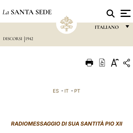
La
SANTA SEDE
ITALIANO
DISCORSI
1942
FRANÇAIS
ENGLISH
ITALIANO
PORTUGUÊS
ESPAÑOL
ES
-
IT
-
PT
DEUTSCH
POLSKI
العربيّة
RADIOMESSAGGIO DI SUA SANTITÀ PIO XII
中文