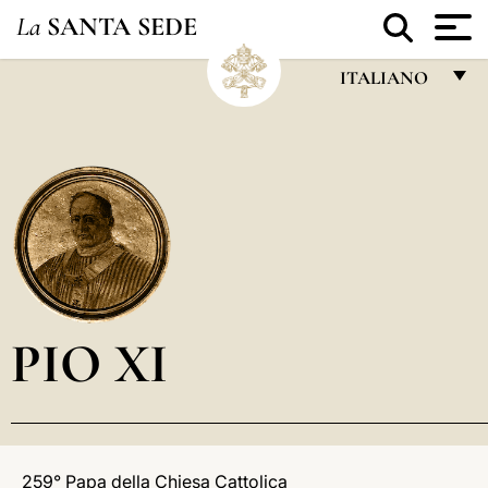
La
SANTA SEDE
ITALIANO
FRANÇAIS
ENGLISH
ITALIANO
PORTUGUÊS
ESPAÑOL
DEUTSCH
PIO XI
POLSKI
العربيّة
中文
259° Papa della Chiesa Cattolica