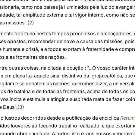
issionária, tanto nos países já iluminados pela luz do evan
nsidade, tal amplitude externa e tal vigor interno, como não 
as missões".
(
2
)
mente oportuno nestes tempos procelosos e ameaçadores, 
sses opostos, recomendar de novo a causa das missões, poi
humana e cristã, e a todos exortam à fraternidade e comp
os e as fronteiras das nações.
tre outras coisas, na citada alocução,: "...O vosso caráter in
 em plena luz aquele sinal distintivo da Igreja católica, qu
agitam e se debatem as nações, queremos dizer, a universal
s de batalha e de todas as fronteiras, acima de todos os co
os incita e estimula a atingir a suspirada meta de fazer coi
e Deus".
(
3
)
o lustros decorridos desde a publicação da encíclica
Rerum
idos louvores ao fecundo trabalho realizado, e que exortam
rande obra encetada. A todos, isto é, aos nossos veneráve