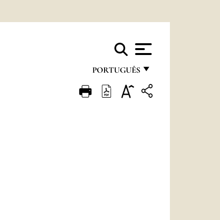
PORTUGUÊS
FRANÇAIS
ENGLISH
ITALIANO
PORTUGUÊS
ESPAÑOL
DEUTSCH
POLSKI