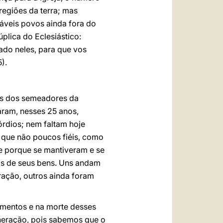
egiões da terra; mas
ráveis povos ainda fora do
plica do Eclesiástico:
tado neles, para que vos
5).
hos dos semeadores da
aram, nesses 25 anos,
órdios; nem faltam hoje
 que não poucos fiéis, como
te porque se mantiveram e se
os de seus bens. Uns andam
ação, outros ainda foram
rimentos e na morte desses
neração, pois sabemos que o