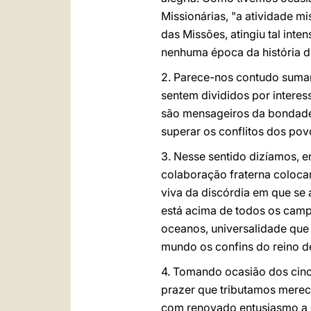
Missionárias, "a atividade m
das Missões, atingiu tal inte
nenhuma época da história d
2. Parece-nos contudo suma
sentem divididos por intere
são mensageiros da bondade 
superar os conflitos dos pov
3. Nesse sentido dizíamos, en
colaboração fraterna colocam
viva da discórdia em que se 
está acima de todos os campo
oceanos, universalidade que v
mundo os confins do reino d
4. Tomando ocasião dos cinc
prazer que tributamos merec
com renovado entusiasmo a g