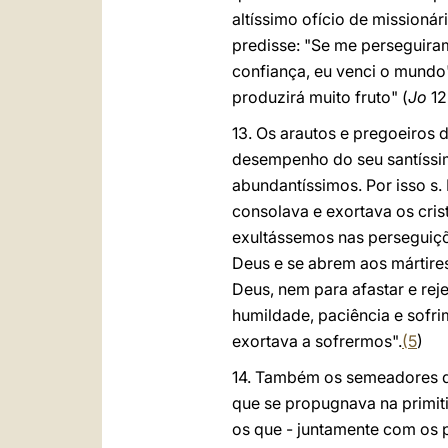
altíssimo ofício de missionár
predisse: "Se me perseguira
confiança, eu venci o mundo"
produzirá muito fruto" (
Jo
12
13. Os arautos e pregoeiros 
desempenho do seu santíssim
abundantíssimos. Por isso s.
consolava e exortava os cri
exultássemos nas perseguiç
Deus e se abrem aos mártires
Deus, nem para afastar e reje
humildade, paciência e sofri
exortava a sofrermos".
(
5
)
14. Também os semeadores d
que se propugnava na primi
os que - juntamente com os p