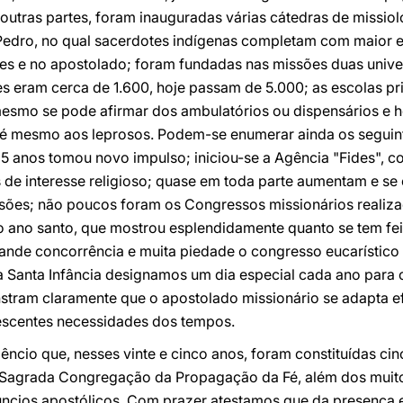
outras partes, foram inauguradas várias cátedras de missio
 Pedro, no qual sacerdotes indígenas completam com maior
des e no apostolado; foram fundadas nas missões duas unive
es eram cerca de 1.600, hoje passam de 5.000; as escolas p
esmo se pode afirmar dos ambulatórios ou dispensários e ho
té mesmo aos leprosos. Podem-se enumerar ainda os seguin
25 anos tomou novo impulso; iniciou-se a Agência "Fides", c
as de interesse religioso; quase em toda parte aumentam e 
issões; não poucos foram os Congressos missionários realiza
ano santo, que mostrou esplendidamente quanto se tem feit
ande concorrência e muita piedade o congresso eucarístico
a Santa Infância designamos um dia especial cada ano para 
stram claramente que o apostolado missionário se adapta e
rescentes necessidades dos tempos.
lêncio que, nesses vinte e cinco anos, foram constituídas c
Sagrada Congregação da Propagação da Fé, além dos muitos
rnúncios apostólicos. Com prazer atestamos que da presença