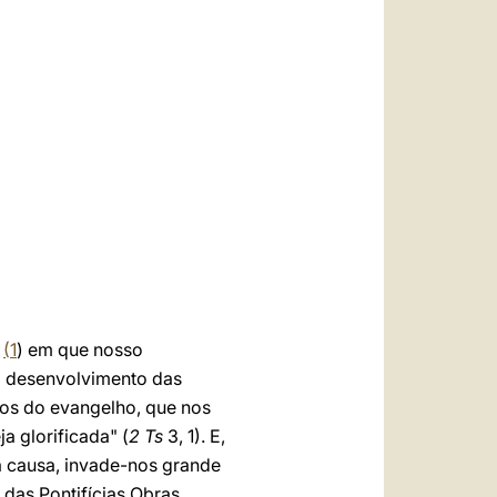
العربيّة
中文
LATINE
,
(
1
) em que nosso
o desenvolvimento das
tos do evangelho, que nos
 glorificada" (
2 Ts
3, 1). E,
a causa, invade-nos grande
 das Pontifícias Obras