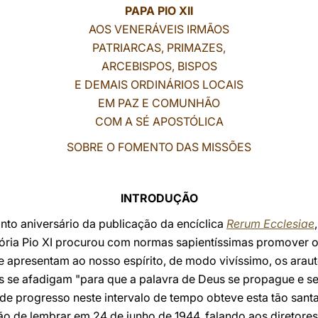
PAPA PIO XII
AOS VENERÁVEIS IRMÃOS
PATRIARCAS, PRIMAZES,
ARCEBISPOS, BISPOS
E DEMAIS ORDINÁRIOS LOCAIS
EM PAZ E COMUNHÃO
COM A SÉ APOSTÓLICA
SOBRE O FOMENTO DAS MISSÕES
INTRODUÇÃO
into aniversário da publicação da encíclica
Rerum Ecclesiae
ória Pio XI procurou com normas sapientíssimas promover 
e apresentam ao nosso espírito, de modo vivíssimo, os arau
se afadigam "para que a palavra de Deus se propague e seja
e progresso neste intervalo de tempo obteve esta tão sant
o de lembrar em 24 de junho de 1944, falando aos diretores