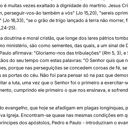
io é muitas vezes exaltado à dignidade do martírio. Jesus Cris
m, perseguir-vos-ão também a vós" (
Jo
15,20), "sereis opri
 (
Jo
16,33), "se o grão de trigo lançado à terra não morrer, 
,24-25).
da doutrina e moral cristãs, que longe dos lares pátrios tom
o ministério, são como sementes, das quais, a um sinal de D
 Paulo afirmava: "Gloriamo-nos das tribulações" (
Rm
5, 3), e
stãos do seu tempo com estas palavras: "O Senhor quis que 
ões, porque nas perseguições se concedem coroas de fé, s
 as portas do céu. Não foi para pensar só na paz que demos
itar a luta, uma vez que o Senhor foi o primeiro a exercitar
mento, cumprindo ele primeiro o que nos ensinava, e sofren
o evangelho, que hoje se afadigam em plagas longínquas,
tiva Igreja. Encontram-se quase nas mesmas condições em
ríncipes dos apóstolos, Pedro e Paulo - introduziram o eva