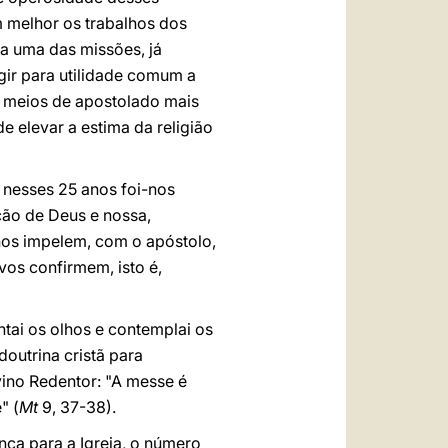
m melhor os trabalhos dos
da uma das missões, já
gir para utilidade comum a
s meios de apostolado mais
e elevar a estima da religião
 nesses 25 anos foi-nos
ção de Deus e nossa,
nos impelem, com o apóstolo,
vos confirmem, isto é,
ntai os olhos e contemplai os
doutrina cristã para
ino Redentor: "A messe é
" (
Mt
9, 37-38).
ça para a Igreja, o número