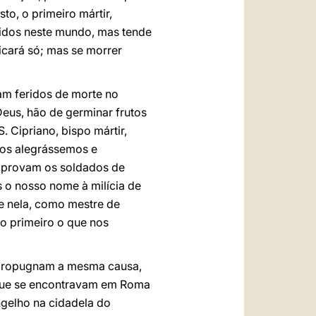
to, o primeiro mártir,
midos neste mundo, mas tende
ficará só; mas se morrer
bam feridos de morte no
eus, hão de germinar frutos
 S. Cipriano, bispo mártir,
nos alegrássemos e
e provam os soldados de
 o nosso nome à milícia de
-se nela, como mestre de
do primeiro o que nos
 propugnam a mesma causa,
 que se encontravam em Roma
ngelho na cidadela do