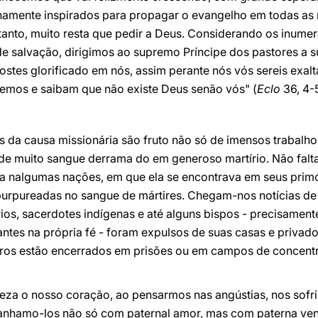
namente inspirados para propagar o evangelho em todas as r
ortanto, muito resta que pedir a Deus. Considerando os inume
 de salvação, dirigimos ao supremo Príncipe dos pastores a sú
fostes glorificado em nós, assim perante nós vós sereis exal
os e saibam que não existe Deus senão vós" (
Eclo
36, 4-
es da causa missionária são fruto não só de imensos trabal
de muito sangue derrama do em generoso martírio. Não falt
eja nalgumas nações, em que ela se encontrava em seus prim
purpureadas no sangue de mártires. Chegam-nos notícias de
ios, sacerdotes indígenas e até alguns bispos - precisamen
tes na própria fé - foram expulsos de suas casas e privad
tros estão encerrados em prisões ou em campos de concentr
isteza o nosso coração, ao pensarmos nas angústias, nos sof
panhamo-los não só com paternal amor, mas com paterna ve