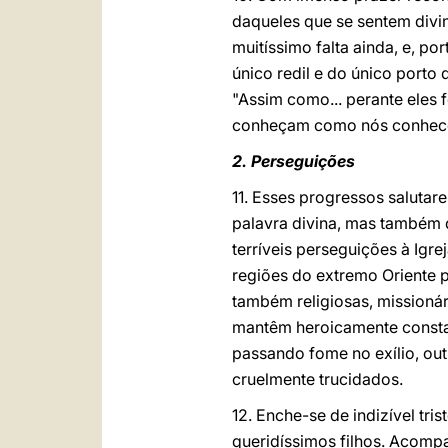
daqueles que se sentem divi
muitíssimo falta ainda, e, p
único redil e do único porto
"Assim como... perante eles 
conheçam como nós conhecem
2. Perseguições
11. Esses progressos salutar
palavra divina, mas também 
terríveis perseguições à Igr
regiões do extremo Oriente 
também religiosas, missionár
mantêm heroicamente constan
passando fome no exílio, ou
cruelmente trucidados.
12. Enche-se de indizível tr
queridíssimos filhos. Acom