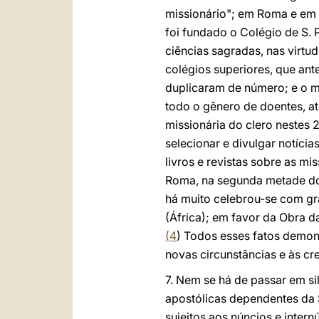
missionário"; em Roma e em 
foi fundado o Colégio de S.
ciências sagradas, nas virtu
colégios superiores, que ant
duplicaram de número; e o m
todo o gênero de doentes, a
missionária do clero nestes 
selecionar e divulgar notíci
livros e revistas sobre as m
Roma, na segunda metade do 
há muito celebrou-se com gr
(África); em favor da Obra d
(
4
) Todos esses fatos demon
novas circunstâncias e às c
7. Nem se há de passar em si
apostólicas dependentes da 
sujeitos aos núncios e inte