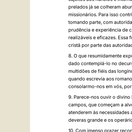
prelados já se colheram abu
missionários. Para isso cont
tomando parte, com autorida
prudência e experiência de 
realizáveis e eficazes. Essa 
cristã por parte das autoridad
8. O que resumidamente expu
dado contemplá-lo no decurs
multidões de fiéis das long
quando escrevia aos romanos,
consolarmo-nos em vós, por
9. Parece-nos ouvir o divino
campos, que começam a alvej
atenderem às necessidades a
deveras grande e os operári
10. Com imenso prazer recon