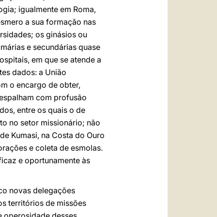
logia; igualmente em Roma,
 esmero a sua formação nas
rsidades; os ginásios ou
rimárias e secundárias quase
spitais, em que se atende a
tes dados: a União
om o encargo de obter,
se espalham com profusão
dos, entre os quais o de
o no setor missionário; não
 de Kumasi, na Costa do Ouro
orações e coleta de esmolas.
ficaz e oportunamente às
inco novas delegações
 territórios de missões
 e operosidade desses