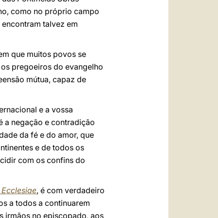
gelho, como no próprio campo
se encontram talvez em
em que muitos povos se
s os pregoeiros do evangelho
reensão mútua, capaz de
ternacional e a vossa
e é a negação e contradição
idade da fé e do amor, que
ntinentes e de todos os
ncidir com os confins do
 Ecclesiae
, é com verdadeiro
os a todos a continuarem
is irmãos no episcopado, aos