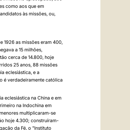
ssões como aos que em
andidatos às missões, ou,
de 1926 as missões eram 400,
hegava a 15 milhões,
tão cerca de 14.800, hoje
rridos 25 anos, 88 missões
a eclesiástica, e a
o é verdadeiramente católica
ia eclesiástica na China e em
primeiro na Indochina em
s menores multiplicaram-se
ão hoje 4.300; construíram-
ação da Fé, o "Instituto