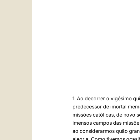
1. Ao decorrer o vigésimo qu
predecessor de imortal mem
missões católicas, de novo s
imensos campos das missões 
ao considerarmos quão grand
alegria. Como tivemos ocasiã