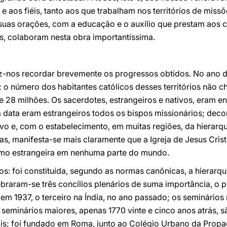
 e aos fiéis, tanto aos que trabalham nos territórios de mi
suas orações, com a educação e o auxílio que prestam aos c
s, colaboram nesta obra importantíssima.
z-nos recordar brevemente os progressos obtidos. No ano 
 o número dos habitantes católicos desses territórios não c
e 28 milhões. Os sacerdotes, estrangeiros e nativos, eram en
 data eram estrangeiros todos os bispos missionários; deco
vo e, com o estabelecimento, em muitas regiões, da hierarqui
s, manifesta-se mais claramente que a Igreja de Jesus Crist
omo estrangeira em nenhuma parte do mundo.
os: foi constituída, segundo as normas canônicas, a hierarqu
lebraram-se três concílios plenários de suma importância, o 
 em 1937, o terceiro na Índia, no ano passado; os seminário
eminários maiores, apenas 1770 vinte e cinco anos atrás, s
is; foi fundado em Roma, junto ao Colégio Urbano da Propag