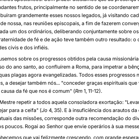
ndantes frutos, principalmente no sentido de se coordenare
ribuíram grandemente esses nossos legados, já visitando ca
de nossa, nas reuniões episcopais, a fim de fazerem conver
cada um dos ordinários, deliberando conjuntamente sobre o
fraternidade de fé e de ação teve também outro resultado: o d
es civis e dos infiéis.
semos sobre os progressos obtidos pela causa missionária
o do ano santo, ao confluírem a Roma, para impetrar a bên
ínquas plagas agora evangelizadas. Todos esses progressos 
 a desejar também nós... "conceder graças espirituais que 
 causa da fé que nos é comum" (
Rm
1, 11-12).
 Mestre repetir a todos aquela consoladora exortação: "Leva
ar para a ceifa" (
Jo
4, 35). E à insuficiência dos arautos da 
tuais das missões, corresponde outra recomendação do div
os poucos. Rogai ao Senhor que envie operários à sua messe
hecemos que vai felizmente crescendo, com grande esperan