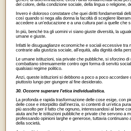
del colore, della condizione sociale, della lingua o religione
Invero è doloroso constatare che quei diritti fondamentali d
così quando si nega alla donna la facoltà di scegliere liberame
accedere a un'educazione e a una cultura pari a quelle che 
In più, benché tra gli uomini vi siano giuste diversità, la ugua
umane e giuste.
Infatti le disuguaglianze economiche e sociali eccessive tra
contrarie alla giustizia sociale, all'equità, alla dignità della
Le umane istituzioni, sia private che pubbliche, si sforzino di
combattano strenuamente contro ogni forma di servitù sociale e
qualsiasi regime politico.
Anzi, queste istituzioni si debbono a poco a poco accordare con
piuttosto lungo per giungere al fine desiderato.
30. Occorre superare l'etica individualistica.
La profonda e rapida trasformazione delle cose esige, con pi
delle cose e intorpidito dall'inerzia, si contenti di un'etica p
più assolto per il fatto che ognuno, interessandosi al bene c
aiuta anche le istituzioni pubbliche e private che servono a mig
professando opinioni larghe e generose, tuttavia continuano 
della società.