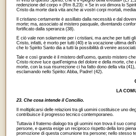
redenzione del corpo » (Rm 8,23): « Se in voi dimora lo Spiri
Cristo da morte darà vita anche ai vostri corpi mortali, median
Il cristiano certamente è assillato dalla necessità e dal dovere
morte; ma, associato al mistero pasquale, diventando conform
fortificato dalla speranza (38).
E ciò vale non solamente per i cristiani, ma anche per tutti gl
Cristo, infatti, è morto per tutti (40) e la vocazione ultima d
che lo Spirito Santo dia a tutti la possibilità di venire assoc
Tale e così grande è il mistero dell'uomo, questo mistero che la
Cristo riceve luce quell'enigma del dolore e della morte, che a
morte, con la sua risurrezione ci ha fatto dono della vita (41)
esclamando nello Spirito: Abba, Padre! (42).
LA COMU
23. Che cosa intende il Concilio.
Il moltiplicarsi delle relazioni tra gli uomini costituisce uno d
contribuisce il progresso tecnico contemporaneo.
Tuttavia il fraterno dialogo tra gli uomini non trova il suo c
persone, e questa esige un reciproco rispetto della loro piena 
promozione di questa comunione tra persone; nello stesso te