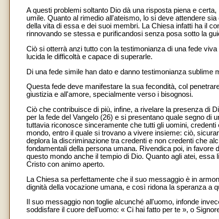
A questi problemi soltanto Dio dà una risposta piena e certa,
umile. Quanto al rimedio all'ateismo, lo si deve attendere sia
della vita di essa e dei suoi membri. La Chiesa infatti ha il co
rinnovando se stessa e purificandosi senza posa sotto la guid
Ciò si otterrà anzi tutto con la testimonianza di una fede vi
lucida le difficoltà e capace di superarle.
Di una fede simile han dato e danno testimonianza sublime mo
Questa fede deve manifestare la sua fecondità, col penetrare l
giustizia e all'amore, specialmente verso i bisognosi.
Ciò che contribuisce di più, infine, a rivelare la presenza di D
per la fede del Vangelo (26) e si presentano quale segno di u
tuttavia riconosce sinceramente che tutti gli uomini, credenti
mondo, entro il quale si trovano a vivere insieme: ciò, sicu
deplora la discriminazione tra credenti e non credenti che alcu
fondamentali della persona umana. Rivendica poi, in favore dei 
questo mondo anche il tempio di Dio. Quanto agli atei, essa l
Cristo con animo aperto.
La Chiesa sa perfettamente che il suo messaggio è in armoni
dignità della vocazione umana, e così ridona la speranza a q
Il suo messaggio non toglie alcunché all'uomo, infonde invece l
soddisfare il cuore dell'uomo: « Ci hai fatto per te », o Signo