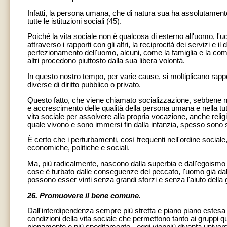
Infatti, la persona umana, che di natura sua ha assolutamente
tutte le istituzioni sociali (45).
Poiché la vita sociale non è qualcosa di esterno all'uomo, l'
attraverso i rapporti con gli altri, la reciprocità dei servizi e il
perfezionamento dell'uomo, alcuni, come la famiglia e la com
altri procedono piuttosto dalla sua libera volontà.
In questo nostro tempo, per varie cause, si moltiplicano rappo
diverse di diritto pubblico o privato.
Questo fatto, che viene chiamato socializzazione, sebbene non
e accrescimento delle qualità della persona umana e nella tut
vita sociale per assolvere alla propria vocazione, anche relig
quale vivono e sono immersi fin dalla infanzia, spesso sono sv
È certo che i perturbamenti, così frequenti nell'ordine sociale
economiche, politiche e sociali.
Ma, più radicalmente, nascono dalla superbia e dall'egoismo
cose è turbato dalle conseguenze del peccato, l'uomo già dall
possono esser vinti senza grandi sforzi e senza l'aiuto della 
26. Promuovere il bene comune.
Dall'interdipendenza sempre più stretta e piano piano estesa 
condizioni della vita sociale che permettono tanto ai gruppi q