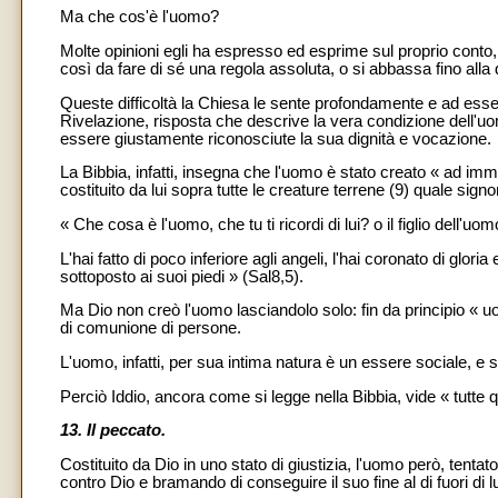
Ma che cos'è l'uomo?
Molte opinioni egli ha espresso ed esprime sul proprio conto,
così da fare di sé una regola assoluta, o si abbassa fino alla
Queste difficoltà la Chiesa le sente profondamente e ad esse
Rivelazione, risposta che descrive la vera condizione dell'u
essere giustamente riconosciute la sua dignità e vocazione.
La Bibbia, infatti, insegna che l'uomo è stato creato « ad im
costituito da lui sopra tutte le creature terrene (9) quale sign
« Che cosa è l'uomo, che tu ti ricordi di lui? o il figlio dell'uo
L'hai fatto di poco inferiore agli angeli, l'hai coronato di gloria
sottoposto ai suoi piedi » (Sal8,5).
Ma Dio non creò l'uomo lasciandolo solo: fin da principio « u
di comunione di persone.
L'uomo, infatti, per sua intima natura è un essere sociale, e se
Perciò Iddio, ancora come si legge nella Bibbia, vide « tutt
13. Il peccato.
Costituito da Dio in uno stato di giustizia, l'uomo però, tentato 
contro Dio e bramando di conseguire il suo fine al di fuori di lu