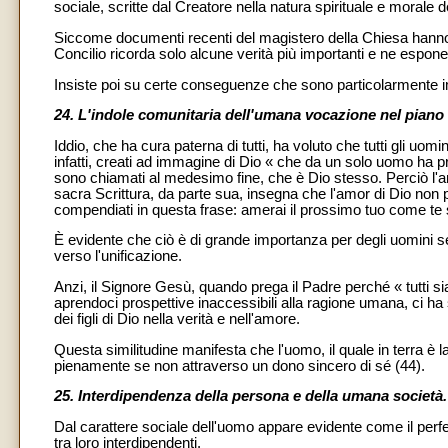
sociale, scritte dal Creatore nella natura spirituale e morale 
Siccome documenti recenti del magistero della Chiesa hanno e
Concilio ricorda solo alcune verità più importanti e ne espone
Insiste poi su certe conseguenze che sono particolarmente im
24. L'indole comunitaria dell'umana vocazione nel piano 
Iddio, che ha cura paterna di tutti, ha voluto che tutti gli uomi
infatti, creati ad immagine di Dio « che da un solo uomo ha pr
sono chiamati al medesimo fine, che è Dio stesso. Perciò l'
sacra Scrittura, da parte sua, insegna che l'amor di Dio non pu
compendiati in questa frase: amerai il prossimo tuo come te 
È evidente che ciò è di grande importanza per degli uomini se
verso l'unificazione.
Anzi, il Signore Gesù, quando prega il Padre perché « tutti 
aprendoci prospettive inaccessibili alla ragione umana, ci ha s
dei figli di Dio nella verità e nell'amore.
Questa similitudine manifesta che l'uomo, il quale in terra è 
pienamente se non attraverso un dono sincero di sé (44).
25. Interdipendenza della persona e della umana società.
Dal carattere sociale dell'uomo appare evidente come il per
tra loro interdipendenti.