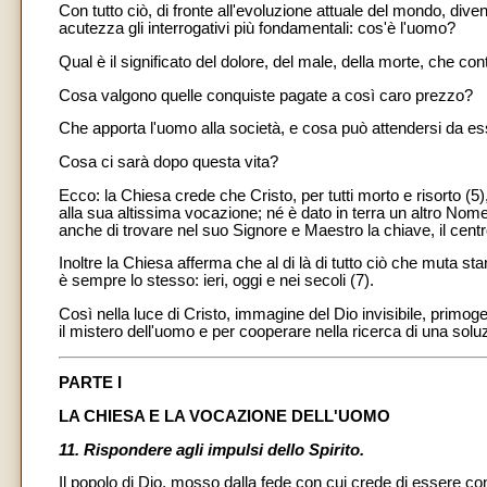
Con tutto ciò, di fronte all'evoluzione attuale del mondo, d
acutezza gli interrogativi più fondamentali: cos'è l'uomo?
Qual è il significato del dolore, del male, della morte, che 
Cosa valgono quelle conquiste pagate a così caro prezzo?
Che apporta l'uomo alla società, e cosa può attendersi da e
Cosa ci sarà dopo questa vita?
Ecco: la Chiesa crede che Cristo, per tutti morto e risorto (5
alla sua altissima vocazione; né è dato in terra un altro Nom
anche di trovare nel suo Signore e Maestro la chiave, il centro 
Inoltre la Chiesa afferma che al di là di tutto ciò che muta st
è sempre lo stesso: ieri, oggi e nei secoli (7).
Così nella luce di Cristo, immagine del Dio invisibile, primogenit
il mistero dell'uomo e per cooperare nella ricerca di una solu
PARTE I
LA CHIESA E LA VOCAZIONE DELL'UOMO
11. Rispondere agli impulsi dello Spirito.
Il popolo di Dio, mosso dalla fede con cui crede di essere con