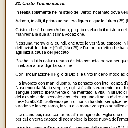
22. Cristo, l'uomo nuovo.
In realtà solamente nel mistero del Verbo incarnato trova vera
Adamo, infatti, il primo uomo, era figura di quello futuro (28)
Cristo, che è il nuovo Adamo, proprio rivelando il mistero d
manifesta la sua altissima vocazione.
Nessuna meraviglia, quindi, che tutte le verità su esposte in lu
dell'invisibile Iddio » (Col1,15) (29) è l'uomo perfetto che ha 
agli inizi a causa del peccato.
Poiché in lui la natura umana è stata assunta, senza per ques
innalzata a una dignità sublime.
Con l'incarnazione il Figlio di Dio si è unito in certo modo ad
Ha lavorato con mani d'uomo, ha pensato con intelligenza d
Nascendo da Maria vergine, egli si è fatto veramente uno di noi
sangue sparso liberamente ci ha meritato la vita; in lui Dio ci 
del diavolo e del peccato; così che ognuno di noi può dire con
me» (Gal2,20). Soffrendo per noi non ci ha dato sempliceme
strada: se la seguiamo, la vita e la morte vengono santificate
Il cristiano poi, reso conforme all'immagine del Figlio che è il 
per cui diventa capace di adempiere la legge nuova dell'amor
In virtù di questo Spirito, che è il «pegno della eredità» (Ef 1,