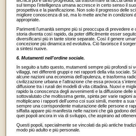
tecnica poi è tanto progredita, da trasformare la faccia della 
sul tempo l'intelligenza umana accresce in certo senso il suo 
prospettiva e la pianificazione. Non solo il progresso delle sc
migliore conoscenza di sé, ma lo mette anche in condizioni di 
appropriate.
Parimenti l'umanità sempre più si preoccupa di prevedere e c
storia diventa così rapido, da poter difficilmente esser segui
diversificarsi più in tante storie separate. Così il genere um
concezione più dinamica ed evolutiva. Ciò favorisce il sorger
a sintesi nuove.
6. Mutamenti nell'ordine sociale.
In seguito a tutto questo, mutamenti sempre più profondi si veri
villaggi, nei differenti gruppi e nei rapporti della vita sociale.
alcune nazioni una economia dell'opulenza, e trasforma radica
civilizzazione urbana e l'attrazione che essa provoca s'intensific
diffusione tra i rurali dei modelli di vita cittadina. Nuovi e 
rapido la conoscenza degli avvenimenti e la diffusione delle
sottovalutato che moltissima gente, spinta per varie ragioni 
moltiplicano i rapporti dell'uomo coi suoi simili, mentre a su
sempre una corrispondente maturazione delle persone e rappo
siffatta appare più manifesta nelle nazioni che già godono
quei popoli ancora in via di sviluppo, che aspirano ad ottenere 
Questi popoli, specialmente se vincolati da più antiche tradizio
modo più adulto e più personale.