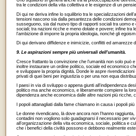
tra le condizioni della vita collettiva e le esigenze di un pen
Di qui ne deriva infine lo squilibrio tra le specializzazioni dell
tensioni nascono sia dalla pesantezza delle condizioni demogra
susseguono, sia dal nuovo tipo di rapporti sociali tra uomo e
sociali; tra nazioni ricche e meno dotate e povere; infine tra le
l'ambizione di imporre la propria ideologia, nonché gli egoismi co
Di qui derivano diffidenze e inimicizie, conflitti ed amarezze
9. Le aspirazioni sempre più universali dell'umanità.
Cresce frattanto la convinzione che l'umanità non solo può e
inoltre instaurare un ordine politico, sociale ed economico ch
e sviluppare la propria dignità. Donde le aspre rivendicazion
privati di quei beni per ingiustizia o per una non equa distribu
I paesi in via di sviluppo o appena giunti all'indipendenza des
politico ma anche economico, e liberamente compiere la loro 
dipendenza anche economica dalle altre nazioni più ricche, 
I popoli attanagliati dalla fame chiamano in causa i popoli più 
Le donne rivendicano, là dove ancora non l'hanno raggiunta, la 
contadini non vogliono solo guadagnarsi il necessario per vive
all'organizzazione della vita economica, sociale, politica e cu
che i benefici della civiltà possono e debbono realmente esten