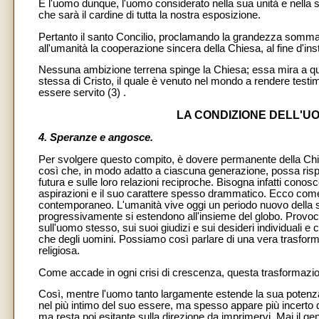
È l'uomo dunque, l'uomo considerato nella sua unità e nella s
che sarà il cardine di tutta la nostra esposizione.
Pertanto il santo Concilio, proclamando la grandezza somma d
all'umanità la cooperazione sincera della Chiesa, al fine d'in
Nessuna ambizione terrena spinge la Chiesa; essa mira a quest
stessa di Cristo, il quale è venuto nel mondo a rendere testi
essere servito (3) .
LA CONDIZIONE DELL'
4. Speranze e angosce.
Per svolgere questo compito, è dovere permanente della Chiesa 
così che, in modo adatto a ciascuna generazione, possa rispon
futura e sulle loro relazioni reciproche. Bisogna infatti cono
aspirazioni e il suo carattere spesso drammatico. Ecco come 
contemporaneo. L'umanità vive oggi un periodo nuovo della su
progressivamente si estendono all'insieme del globo. Provocati 
sull'uomo stesso, sui suoi giudizi e sui desideri individuali e 
che degli uomini. Possiamo così parlare di una vera trasformazi
religiosa.
Come accade in ogni crisi di crescenza, questa trasformazione
Così, mentre l'uomo tanto largamente estende la sua potenza,
nel più intimo del suo essere, ma spesso appare più incerto 
ma resta poi esitante sulla direzione da imprimervi. Mai il g