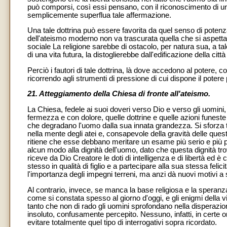
può comporsi, così essi pensano, con il riconoscimento di un 
semplicemente superflua tale affermazione.
Una tale dottrina può essere favorita da quel senso di potenz
dell'ateismo moderno non va trascurata quella che si aspetta 
sociale La religione sarebbe di ostacolo, per natura sua, a ta
di una vita futura, la distoglierebbe dall'edificazione della città
Perciò i fautori di tale dottrina, là dove accedono al potere,
ricorrendo agli strumenti di pressione di cui dispone il poter
21. Atteggiamento della Chiesa di fronte all'ateismo.
La Chiesa, fedele ai suoi doveri verso Dio e verso gli uomini,
fermezza e con dolore, quelle dottrine e quelle azioni funes
che degradano l'uomo dalla sua innata grandezza. Si sforza tu
nella mente degli atei e, consapevole della gravità delle ques
ritiene che esse debbano meritare un esame più serio e più p
alcun modo alla dignità dell'uomo, dato che questa dignità tro
riceve da Dio Creatore le doti di intelligenza e di libertà ed 
stesso in qualità di figlio e a partecipare alla sua stessa fel
l'importanza degli impegni terreni, ma anzi dà nuovi motivi a 
Al contrario, invece, se manca la base religiosa e la speranza
come si constata spesso al giorno d'oggi, e gli enigmi della v
tanto che non di rado gli uomini sprofondano nella disperazi
insoluto, confusamente percepito. Nessuno, infatti, in certe 
evitare totalmente quel tipo di interrogativi sopra ricordato.