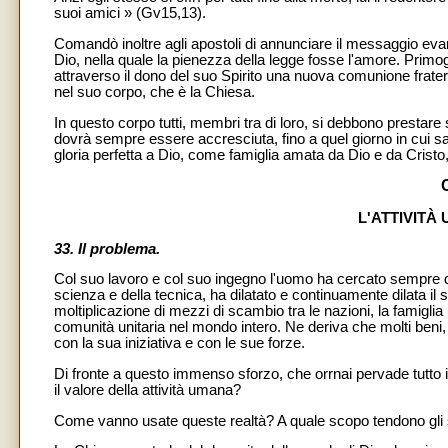
suoi amici » (Gv15,13).
Comandò inoltre agli apostoli di annunciare il messaggio evan
Dio, nella quale la pienezza della legge fosse l'amore. Primogen
attraverso il dono del suo Spirito una nuova comunione fraterna
nel suo corpo, che è la Chiesa.
In questo corpo tutti, membri tra di loro, si debbono prestare 
dovrà sempre essere accresciuta, fino a quel giorno in cui sa
gloria perfetta a Dio, come famiglia amata da Dio e da Cristo, l
L'ATTIVITÀ
33. Il problema.
Col suo lavoro e col suo ingegno l'uomo ha cercato sempre di 
scienza e della tecnica, ha dilatato e continuamente dilata il s
moltiplicazione di mezzi di scambio tra le nazioni, la famigl
comunità unitaria nel mondo intero. Ne deriva che molti beni,
con la sua iniziativa e con le sue forze.
Di fronte a questo immenso sforzo, che orrnai pervade tutto il
il valore della attività umana?
Come vanno usate queste realtà? A quale scopo tendono gli sfo