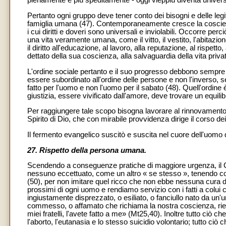
pienamente e più speditamente - oggi vieppiù diventa universa
Pertanto ogni gruppo deve tener conto dei bisogni e delle legit
famiglia umana (47). Contemporaneamente cresce la coscienz
i cui diritti e doveri sono universali e inviolabili. Occorre pe
una vita veramente umana, come il vitto, il vestito, l'abitazione
il diritto all'educazione, al lavoro, alla reputazione, al rispett
dettato della sua coscienza, alla salvaguardia della vita priva
L'ordine sociale pertanto e il suo progresso debbono sempre l
essere subordinato all'ordine delle persone e non l'inverso,
fatto per l'uomo e non l'uomo per il sabato (48). Quell'ordine
giustizia, essere vivificato dall'amore, deve trovare un equili
Per raggiungere tale scopo bisogna lavorare al rinnovamento 
Spirito di Dio, che con mirabile provvidenza dirige il corso de
Il fermento evangelico suscitò e suscita nel cuore dell'uomo q
27. Rispetto della persona umana.
Scendendo a conseguenze pratiche di maggiore urgenza, il Con
nessuno eccettuato, come un altro « se stesso », tenendo c
(50), per non imitare quel ricco che non ebbe nessuna cura d
prossimi di ogni uomo e rendiamo servizio con i fatti a colui
ingiustamente disprezzato, o esiliato, o fanciullo nato da un'
commesso, o affamato che richiama la nostra coscienza, riev
miei fratelli, l'avete fatto a me» (Mt25,40). Inoltre tutto ciò c
l'aborto, l'eutanasia e lo stesso suicidio volontario; tutto ciò 