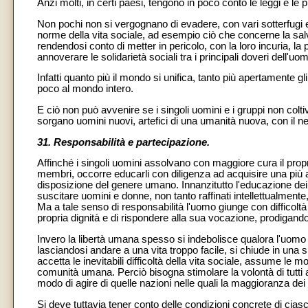
Anzi molti, in certi paesi, tengono in poco conto le leggi e le p
Non pochi non si vergognano di evadere, con vari sotterfugi e fr
norme della vita sociale, ad esempio ciò che concerne la salva
rendendosi conto di metter in pericolo, con la loro incuria, la
annoverare le solidarietà sociali tra i principali doveri dell'uom
Infatti quanto più il mondo si unifica, tanto più apertamente g
poco al mondo intero.
E ciò non può avvenire se i singoli uomini e i gruppi non colti
sorgano uomini nuovi, artefici di una umanità nuova, con il ne
31. Responsabilità e partecipazione.
Affinché i singoli uomini assolvano con maggiore cura il prop
membri, occorre educarli con diligenza ad acquisire una più a
disposizione del genere umano. Innanzitutto l'educazione dei
suscitare uomini e donne, non tanto raffinati intellettualment
Ma a tale senso di responsabilità l'uomo giunge con difficoltà
propria dignità e di rispondere alla sua vocazione, prodigandosi
Invero la libertà umana spesso si indebolisce qualora l'uom
lasciandosi andare a una vita troppo facile, si chiude in una s
accetta le inevitabili difficoltà della vita sociale, assume le
comunità umana. Perciò bisogna stimolare la volontà di tutti 
modo di agire di quelle nazioni nelle quali la maggioranza dei ci
Si deve tuttavia tener conto delle condizioni concrete di ciascu