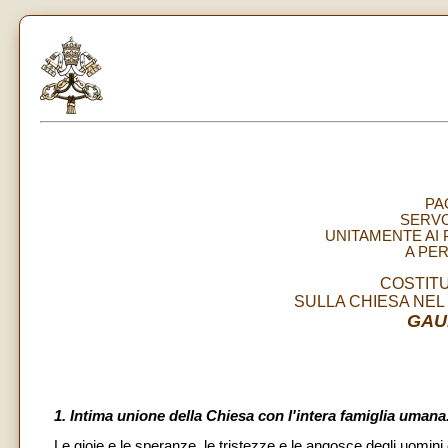
PA
SERVO
UNITAMENTE AI 
A PE
COSTIT
SULLA CHIESA NE
GAU
1. Intima unione della Chiesa con l'intera famiglia umana
Le gioie e le speranze, le tristezze e le angosce degli uomini d