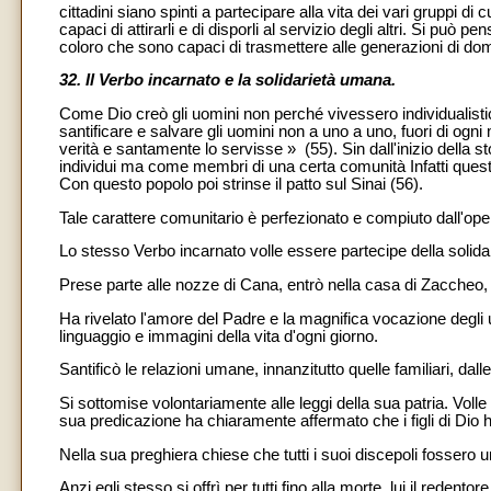
cittadini siano spinti a partecipare alla vita dei vari gruppi di
capaci di attirarli e di disporli al servizio degli altri. Si può 
coloro che sono capaci di trasmettere alle generazioni di doma
32. Il Verbo incarnato e la solidarietà umana.
Come Dio creò gli uomini non perché vivessero individualisti
santificare e salvare gli uomini non a uno a uno, fuori di ogn
verità e santamente lo servisse » (55). Sin dall'inizio della s
individui ma come membri di una certa comunità Infatti quest
Con questo popolo poi strinse il patto sul Sinai (56).
Tale carattere comunitario è perfezionato e compiuto dall'ope
Lo stesso Verbo incarnato volle essere partecipe della solid
Prese parte alle nozze di Cana, entrò nella casa di Zaccheo, 
Ha rivelato l'amore del Padre e la magnifica vocazione degli u
linguaggio e immagini della vita d'ogni giorno.
Santificò le relazioni umane, innanzitutto quelle familiari, dalle
Si sottomise volontariamente alle leggi della sua patria. Volle
sua predicazione ha chiaramente affermato che i figli di Dio h
Nella sua preghiera chiese che tutti i suoi discepoli fossero 
Anzi egli stesso si offrì per tutti fino alla morte, lui il redent