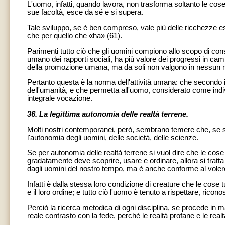
L'uomo, infatti, quando lavora, non trasforma soltanto le cos
sue facoltà, esce da sé e si supera.
Tale sviluppo, se è ben compreso, vale più delle ricchezze e
che per quello che «ha» (61).
Parimenti tutto ciò che gli uomini compiono allo scopo di con
umano dei rapporti sociali, ha più valore dei progressi in camp
della promozione umana, ma da soli non valgono in nessun m
Pertanto questa è la norma dell'attività umana: che secondo 
dell'umanità, e che permetta all'uomo, considerato come indi
integrale vocazione.
36. La legittima autonomia delle realtà terrene.
Molti nostri contemporanei, però, sembrano temere che, se si 
l'autonomia degli uomini, delle società, delle scienze.
Se per autonomia delle realtà terrene si vuol dire che le cose
gradatamente deve scoprire, usare e ordinare, allora si trat
dagli uomini del nostro tempo, ma è anche conforme al voler
Infatti è dalla stessa loro condizione di creature che le cose t
e il loro ordine; e tutto ciò l'uomo è tenuto a rispettare, ric
Perciò la ricerca metodica di ogni disciplina, se procede in
reale contrasto con la fede, perché le realtà profane e le rea