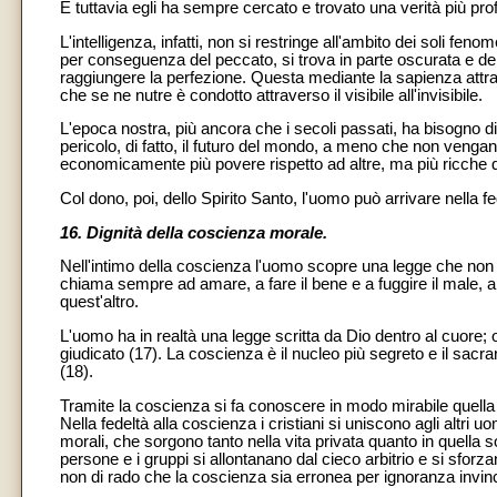
E tuttavia egli ha sempre cercato e trovato una verità più pro
L'intelligenza, infatti, non si restringe all'ambito dei soli fen
per conseguenza del peccato, si trova in parte oscurata e debi
raggiungere la perfezione. Questa mediante la sapienza attra
che se ne nutre è condotto attraverso il visibile all'invisibile.
L'epoca nostra, più ancora che i secoli passati, ha bisogno 
pericolo, di fatto, il futuro del mondo, a meno che non vengan
economicamente più povere rispetto ad altre, ma più ricche d
Col dono, poi, dello Spirito Santo, l'uomo può arrivare nella f
16. Dignità della coscienza morale.
Nell'intimo della coscienza l'uomo scopre una legge che non 
chiama sempre ad amare, a fare il bene e a fuggire il male, a
quest'altro.
L'uomo ha in realtà una legge scritta da Dio dentro al cuore;
giudicato (17). La coscienza è il nucleo più segreto e il sacrar
(18).
Tramite la coscienza si fa conoscere in modo mirabile quella
Nella fedeltà alla coscienza i cristiani si uniscono agli altri
morali, che sorgono tanto nella vita privata quanto in quella s
persone e i gruppi si allontanano dal cieco arbitrio e si sfor
non di rado che la coscienza sia erronea per ignoranza invinc