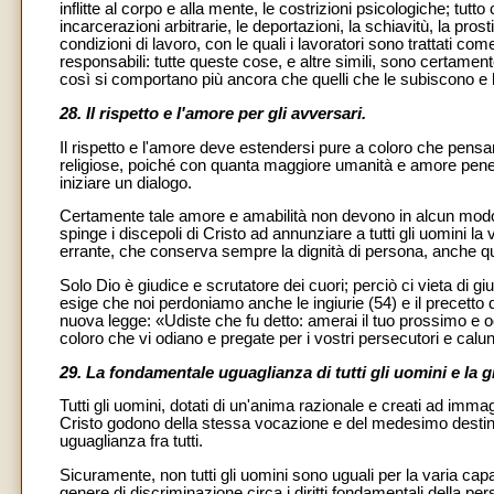
inflitte al corpo e alla mente, le costrizioni psicologiche; tu
incarcerazioni arbitrarie, le deportazioni, la schiavitù, la pro
condizioni di lavoro, con le quali i lavoratori sono trattati 
responsabili: tutte queste cose, e altre simili, sono certam
così si comportano più ancora che quelli che le subiscono e
28. Il rispetto e l'amore per gli avversari.
Il rispetto e l'amore deve estendersi pure a coloro che pensa
religiose, poiché con quanta maggiore umanità e amore penet
iniziare un dialogo.
Certamente tale amore e amabilità non devono in alcun modo re
spinge i discepoli di Cristo ad annunziare a tutti gli uomini la
errante, che conserva sempre la dignità di persona, anche qua
Solo Dio è giudice e scrutatore dei cuori; perciò ci vieta di gi
esige che noi perdoniamo anche le ingiurie (54) e il precetto 
nuova legge: «Udiste che fu detto: amerai il tuo prossimo e od
coloro che vi odiano e pregate per i vostri persecutori e calun
29
. La fondamentale uguaglianza di tutti gli uomini e la gi
Tutti gli uomini, dotati di un'anima razionale e creati ad imma
Cristo godono della stessa vocazione e del medesimo destino
uguaglianza fra tutti.
Sicuramente, non tutti gli uomini sono uguali per la varia capaci
genere di discriminazione circa i diritti fondamentali della pe