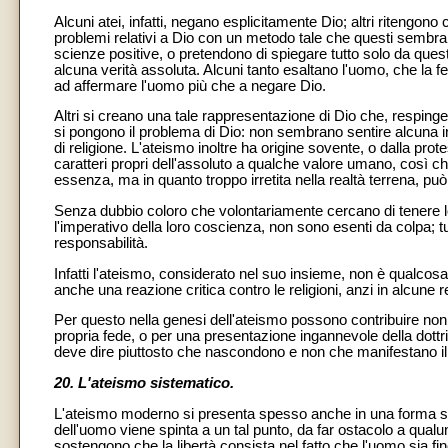
Alcuni atei, infatti, negano esplicitamente Dio; altri ritengono
problemi relativi a Dio con un metodo tale che questi sembra
scienze positive, o pretendono di spiegare tutto solo da ques
alcuna verità assoluta. Alcuni tanto esaltano l'uomo, che la f
ad affermare l'uomo più che a negare Dio.
Altri si creano una tale rappresentazione di Dio che, respinge
si pongono il problema di Dio: non sembrano sentire alcuna i
di religione. L'ateismo inoltre ha origine sovente, o dalla prot
caratteri propri dell'assoluto a qualche valore umano, così ch
essenza, ma in quanto troppo irretita nella realtà terrena, può
Senza dubbio coloro che volontariamente cercano di tenere lon
l'imperativo della loro coscienza, non sono esenti da colpa;
responsabilità.
Infatti l'ateismo, considerato nel suo insieme, non è qualcos
anche una reazione critica contro le religioni, anzi in alcune r
Per questo nella genesi dell'ateismo possono contribuire non p
propria fede, o per una presentazione ingannevole della dottrina
deve dire piuttosto che nascondono e non che manifestano il g
20. L'ateismo sistematico.
L'ateismo moderno si presenta spesso anche in una forma sist
dell'uomo viene spinta a un tal punto, da far ostacolo a qua
sostengono che la libertà consista nel fatto che l'uomo sia fi