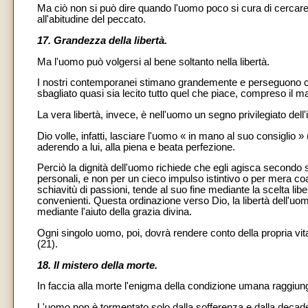
Ma ciò non si può dire quando l'uomo poco si cura di cercare 
all'abitudine del peccato.
17. Grandezza della libertà.
Ma l'uomo può volgersi al bene soltanto nella libertà.
I nostri contemporanei stimano grandemente e perseguono con
sbagliato quasi sia lecito tutto quel che piace, compreso il ma
La vera libertà, invece, è nell'uomo un segno privilegiato del
Dio volle, infatti, lasciare l'uomo « in mano al suo consiglio
aderendo a lui, alla piena e beata perfezione.
Perciò la dignità dell'uomo richiede che egli agisca secondo
personali, e non per un cieco impulso istintivo o per mera co
schiavitù di passioni, tende al suo fine mediante la scelta lib
convenienti. Questa ordinazione verso Dio, la libertà dell'uom
mediante l'aiuto della grazia divina.
Ogni singolo uomo, poi, dovrà rendere conto della propria vita 
(21).
18. Il mistero della morte.
In faccia alla morte l'enigma della condizione umana raggiung
L'uomo non è tormentato solo dalla sofferenza e dalla decade