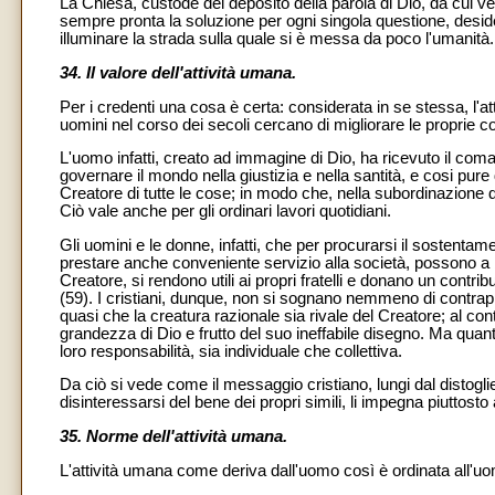
La Chiesa, custode del deposito della parola di Dio, da cui ven
sempre pronta la soluzione per ogni singola questione, desider
illuminare la strada sulla quale si è messa da poco l'umanità.
34. Il valore dell'attività umana.
Per i credenti una cosa è certa: considerata in se stessa, l'att
uomini nel corso dei secoli cercano di migliorare le proprie con
L'uomo infatti, creato ad immagine di Dio, ha ricevuto il coma
governare il mondo nella giustizia e nella santità, e cosi pure di
Creatore di tutte le cose; in modo che, nella subordinazione di t
Ciò vale anche per gli ordinari lavori quotidiani.
Gli uomini e le donne, infatti, che per procurarsi il sostentam
prestare anche conveniente servizio alla società, possono a bu
Creatore, si rendono utili ai propri fratelli e donano un contri
(59). I cristiani, dunque, non si sognano nemmeno di contrappo
quasi che la creatura razionale sia rivale del Creatore; al con
grandezza di Dio e frutto del suo ineffabile disegno. Ma quanto
loro responsabilità, sia individuale che collettiva.
Da ciò si vede come il messaggio cristiano, lungi dal distoglier
disinteressarsi del bene dei propri simili, li impegna piuttost
35. Norme dell'attività umana.
L'attività umana come deriva dall'uomo così è ordinata all'u