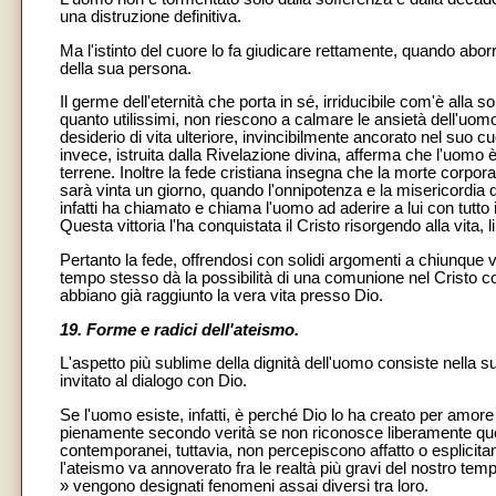
una distruzione definitiva.
Ma l'istinto del cuore lo fa giudicare rettamente, quando aborr
della sua persona.
Il germe dell'eternità che porta in sé, irriducibile com'è alla so
quanto utilissimi, non riescono a calmare le ansietà dell'uomo
desiderio di vita ulteriore, invincibilmente ancorato nel suo 
invece, istruita dalla Rivelazione divina, afferma che l'uomo è s
terrene. Inoltre la fede cristiana insegna che la morte corpo
sarà vinta un giorno, quando l'onnipotenza e la misericordia 
infatti ha chiamato e chiama l'uomo ad aderire a lui con tutto 
Questa vittoria l'ha conquistata il Cristo risorgendo alla vita
Pertanto la fede, offrendosi con solidi argomenti a chiunque vog
tempo stesso dà la possibilità di una comunione nel Cristo con
abbiano già raggiunto la vera vita presso Dio.
19. Forme e radici dell'ateismo.
L'aspetto più sublime della dignità dell'uomo consiste nella
invitato al dialogo con Dio.
Se l'uomo esiste, infatti, è perché Dio lo ha creato per amore
pienamente secondo verità se non riconosce liberamente quel
contemporanei, tuttavia, non percepiscono affatto o esplicita
l'ateismo va annoverato fra le realtà più gravi del nostro t
» vengono designati fenomeni assai diversi tra loro.