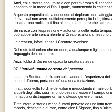
Anzi, chi si sforza con umiltà e con perseveranza di scandag
condotto dalla mano di Dio, il quale, mantenendo in esistenza
A questo proposito ci sia concesso di deplorare certi atteggi
derivati dal non avere sufficientemente percepito la legittim
trascinarono molti spiriti fino al punto da ritenere che scienz
Se invece con l'espressione « autonomia delle realtà tempora
può adoperarle senza riferirle al Creatore, allora a nessuno c
La creatura, infatti, senza il Creatore svanisce.
Del resto tutti coloro che credono, a qualunque religione ap
linguaggio delle creature.
Anzi, l'oblio di Dio rende opaca la creatura stessa.
37. L'attività umana corrotta dal peccato.
La sacra Scrittura, però, con cui si accorda l'esperienza dei
bene dell'uomo, porta con sé una seria tentazione.
Infatti, sconvolto l'ordine dei valori e mescolando il male col 
a quelli degli altri; cosi il mondo cessa di essere il campo 
minaccia di distruggere ormai lo stesso genere umano.
Tutta intera la storia umana è infatti pervasa da una lotta trem
mondo, destinata a durare, come dice il Signore, fino all'ultim