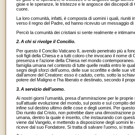
gioie e le speranze, le tristezze e le angosce dei discepoli d
cuore.
La loro comunità, infatti, è composta di uomini i quali, riuniti 
verso il regno del Padre, ed hanno ricevuto un messaggio di s
Perciò la comunità dei cristiani si sente realmente e intimam
2. A chi si rivolge il Concilio.
Per questo il Concilio Vaticano II, avendo penetrato più a fond
soli figli della Chiesa e a tutti coloro che invocano il nome di 
presenza e l'azione della Chiesa nel mondo contemporaneo. Il
famiglia umana nel contesto di tutte quelle realtà entro le qua
segni degli sforzi dell'uomo, delle sue sconfitte e delle sue v
dall'amore del Creatore: esso è caduto, certo, sotto la schiavi
potere del Maligno e l'ha liberato e destinato, secondo il pro
3. A servizio dell'uomo.
Ai nostri giorni l'umanità, presa d'ammirazione per le propri
sull'attuale evoluzione del mondo, sul posto e sul compito dell'
infine sul destino ultimo delle cose e degli uomini. Per questo 
Dio riunito dal Cristo, non potrebbe dare una dimostrazione più
umana, dentro la quale è inserito, che instaurando con quest
viene dal Vangelo, e mettendo a disposizione degli uomini le e
riceve dal suo Fondatore. Si tratta di salvare l'uomo, si tratta