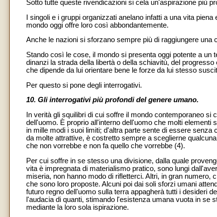
Sotto tutte queste rivendicazioni si cela un'aspirazione più p
I singoli e i gruppi organizzati anelano infatti a una vita piena
mondo oggi offre loro così abbondantemente.
Anche le nazioni si sforzano sempre più di raggiungere una 
Stando così le cose, il mondo si presenta oggi potente a un t
dinanzi la strada della libertà o della schiavitù, del progresso
che dipende da lui orientare bene le forze da lui stesso susci
Per questo si pone degli interrogativi.
10. Gli interrogativi più profondi del genere umano.
In verità gli squilibri di cui soffre il mondo contemporaneo si
dell'uomo. È proprio all'interno dell'uomo che molti elementi
in mille modi i suoi limiti; d'altra parte sente di essere senza
da molte attrattive, è costretto sempre a sceglierne qualcuna e
che non vorrebbe e non fa quello che vorrebbe (4).
Per cui soffre in se stesso una divisione, dalla quale provengo
vita è impregnata di materialismo pratico, sono lungi dall'a
miseria, non hanno modo di rifletterci. Altri, in gran numero, 
che sono loro proposte. Alcuni poi dai soli sforzi umani atten
futuro regno dell'uomo sulla terra appagherà tutti i desideri 
l'audacia di quanti, stimando l'esistenza umana vuota in se s
mediante la loro sola ispirazione.