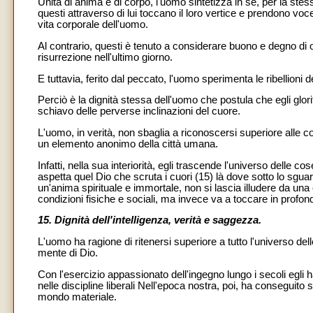
Unità di anima e di corpo, l'uomo sintetizza in sé, per la st
questi attraverso di lui toccano il loro vertice e prendono voc
vita corporale dell'uomo.
Al contrario, questi è tenuto a considerare buono e degno di 
risurrezione nell'ultimo giorno.
E tuttavia, ferito dal peccato, l'uomo sperimenta le ribellioni d
Perciò è la dignità stessa dell'uomo che postula che egli glor
schiavo delle perverse inclinazioni del cuore.
L'uomo, in verità, non sbaglia a riconoscersi superiore alle co
un elemento anonimo della città umana.
Infatti, nella sua interiorità, egli trascende l'universo delle co
aspetta quel Dio che scruta i cuori (15) là dove sotto lo sgua
un'anima spirituale e immortale, non si lascia illudere da u
condizioni fisiche e sociali, ma invece va a toccare in profon
15. Dignità dell'intelligenza, verità e saggezza.
L'uomo ha ragione di ritenersi superiore a tutto l'universo del
mente di Dio.
Con l'esercizio appassionato dell'ingegno lungo i secoli egli 
nelle discipline liberali Nell'epoca nostra, poi, ha conseguito
mondo materiale.