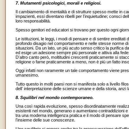
7. Mutamenti psicologici, morali e religiosi.
Il cambiamento di mentalità e di strutture spesso mette in caus
impazienti, essi diventano ribelli per l'inquietudine; consci d
loro responsabilità.
Spesso genitori ed educatori si trovano per questo ogni giorno
Le istituzioni, le leggi, i modi di pensare e di sentire eredita
profondo disagio nel comportamento e nelle stesse norme di con
situazioni. Da un lato, un più acuto senso critico la purifi
ed esige un adesione sempre più personale e attiva alla fede
D'altro canto però, moltitudini crescenti praticamente si stacc
religione o farne praticamente a meno, non è più un fatto insol
Oggi infatti non raramente un tale comportamento viene prese
umanesimo.
Tutto questo in molti paesi non si manifesta solo a livello filo
dell' interpretazione delle scienze umane e della storia, anzi l
8. Squilibri nel mondo contemporaneo.
Una così rapida evoluzione, spesso disordinatamente realizz
esistenti nel mondo, generano o aumentano contraddizioni e squ
tra una moderna intelligenza pratica e il modo di pensare spe
l'insieme delle sue conoscenze.
Uno squilibrio si genera anche tra la preoccupazione dell'eff