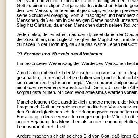
lebt. Während vor dem Tod alle Träume nichtig werden, beke
Gott zu einem seligen Ziel jenseits des irdischen Elends gesc
dem der Mensch, hätte er nicht gesündigt, entzogen gewese
seine Schuld verlorenging, vom allmächtigen und barmherzige
Menschen, daß er ihm in der ewigen Gemeinschaft unzerst
Sieg hat Christus, da er den Menschen durch seinen Tod vom
Jedem also, der ernsthaft nachdenkt, bietet daher der Glaube
der Zukunft an; und zugleich zeigt er die Möglichkeit, mit d
zu haben in der Hoffnung, daß sie das wahre Leben bei Gott 
19. Formen und Wurzeln des Atheismus
Ein besonderer Wesenszug der Würde des Menschen liegt in
Zum Dialog mit Gott ist der Mensch schon von seinem Ursprun
geschaffen, immer aus Liebe erhalten wird; und er lebt nicht
sich seinem Schöpfer anheimgibt. Viele unserer Zeitgenossen
nicht oder verwerfen sie ausdrücklich. So muß man den Ath
sorgfältigste prüfen. Mit dem Wort Atheismus werden vone
Manche leugnen Gott ausdrücklich; andere meinen, der Mens
Frage nach Gott unter solchen methodischen Voraussetzungen
den Zuständigkeitsbereich der Erfahrungswissenschaften und
Forschung, oder sie verwerfen umgekehrt jede Möglichkeit ei
an der Bejahung des Menschen als an der Leugnung Gottes,
Lebensmacht mehr bleibt.
Andere machen sich ein solches Bild von Gott, daß jenes Ge