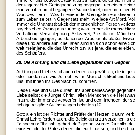
immer er uns begegnet, tatkräftig zu helfen, ob es sich nun 
der ungerechter Geringschätzung begegnet, um einen Heimat
eine von ihm nicht begangene Sünde leidet, oder um einen H
Wort des Herrn: "Was ihr einem der Geringsten von diesen me
zum Leben selbst in Gegensatz steht, wie jede Art Mord, Völ
immer die Unantastbarkeit der menschlichen Person verletzt
psychischen Zwang auszuüben; was immer die menschliche W
Verhaftung, Verschleppung, Sklaverei, Prostitution, Mädch
Arbeitsbedingungen, bei denen der Arbeiter als bloßes Erwerbs
diese und andere ähnliche Taten sind an sich schon eine Sc
weit mehr jene, die das Unrecht tun, als jene, die es erleid
des Schöpfers.
28. Die Achtung und die Liebe gegenüber dem Gegner
Achtung und Liebe sind auch denen zu gewähren, die in gesel
oder handeln als wir. Je mehr wir in Menschlichkeit und Liebe
uns, mit ihnen ins Gespräch zu kommen.
Diese Liebe und Güte dürfen uns aber keineswegs gegenüber
Liebe selbst die Jünger Christi, allen Menschen die Heils
Irrtum, der immer zu verwerfen ist, und dem Irrenden, der s
richtige religiöse Auffassungen belasten (10).
Gott allein ist der Richter und Prüfer der Herzen; darum verb
Christi Lehre fordert auch, die Beleidigung zu verzeihen; s
Feinde aus: "Ihr habt gehört, daß gesagt wurde: Du sollst d
eure Feinde, tut Gutes denen, die euch hassen, und betet für