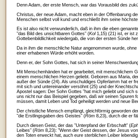
Denn Adam, der erste Mensch, war das Vorausbild des zukünf
Christus, der neue Adam, macht eben in der Offenbarung 
Menschen selbst voll kund und erschließt ihm seine höchste
Es ist also nicht verwunderlich, daß in ihm die eben genann
"das Bild des unsichtbaren Gottes" (
Kol
1,15) (21) ist, er i
Gottebenbildlichkeit wiedergab, die von der ersten Sünde her
Da in ihm die menschliche Natur angenommen wurde, ohne da
einer erhabenen Würde erhöht worden.
Denn er, der Sohn Gottes, hat sich in seiner Menschwerdu
Mit Menschenhänden hat er gearbeitet, mit menschlichem Gei
einem menschlichen Herzen geliebt. Geboren aus Maria, der J
außer der Sünde (24). Als unschuldiges Opferlamm hat er fre
mit sich und untereinander versöhnt (25) und der Knechtsch
Apostel sagen: Der Sohn Gottes "hat mich geliebt und sich s
uns nicht nur das Beispiel gegeben, daß wir seinen Spuren f
müssen, damit Leben und Tod geheiligt werden und neue Bed
Der christliche Mensch empfängt, gleichförmig geworden dem 
"die Erstlingsgaben des Geistes" (
Röm
8,23), durch die er fä
Durch diesen Geist, der das "Unterpfand der Erbschaft" (
Ep
Leibes" (
Röm
8,23): "Wenn der Geist dessen, der Jesus von 
den Toten erweckt hat, auch eure sterblichen Leiber leben