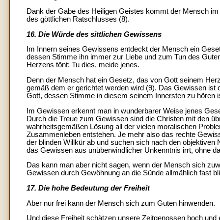
Dank der Gabe des Heiligen Geistes kommt der Mensch im 
des göttlichen Ratschlusses (8).
16. Die Würde des sittlichen Gewissens
Im Innern seines Gewissens entdeckt der Mensch ein Gesetz
dessen Stimme ihn immer zur Liebe und zum Tun des Guten 
Herzens tönt: Tu dies, meide jenes.
Denn der Mensch hat ein Gesetz, das von Gott seinem Herz
gemäß dem er gerichtet werden wird (9). Das Gewissen ist di
Gott, dessen Stimme in diesem seinem Innersten zu hören is
Im Gewissen erkennt man in wunderbarer Weise jenes Gesetz
Durch die Treue zum Gewissen sind die Christen mit den ü
wahrheitsgemäßen Lösung all der vielen moralischen Problem
Zusammenleben entstehen. Je mehr also das rechte Gewiss
der blinden Willkür ab und suchen sich nach den objektiven N
das Gewissen aus unüberwindlicher Unkenntnis irrt, ohne da
Das kann man aber nicht sagen, wenn der Mensch sich zu
Gewissen durch Gewöhnung an die Sünde allmählich fast bli
17. Die hohe Bedeutung der Freiheit
Aber nur frei kann der Mensch sich zum Guten hinwenden.
Und diese Freiheit schätzen unsere Zeitgenossen hoch und ers