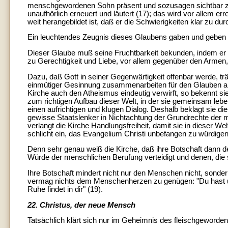
menschgewordenen Sohn präsent und sozusagen sichtbar zu 
unaufhörlich erneuert und läutert (17); das wird vor allem e
weit herangebildet ist, daß er die Schwierigkeiten klar zu 
Ein leuchtendes Zeugnis dieses Glaubens gaben und geben d
Dieser Glaube muß seine Fruchtbarkeit bekunden, indem er 
zu Gerechtigkeit und Liebe, vor allem gegenüber den Armen
Dazu, daß Gott in seiner Gegenwärtigkeit offenbar werde, trä
einmütiger Gesinnung zusammenarbeiten für den Glauben an
Kirche auch den Atheismus eindeutig verwirft, so bekennt s
zum richtigen Aufbau dieser Welt, in der sie gemeinsam l
einen aufrichtigen und klugen Dialog. Deshalb beklagt sie 
gewisse Staatslenker in Nichtachtung der Grundrechte der
verlangt die Kirche Handlungsfreiheit, damit sie in dieser We
schlicht ein, das Evangelium Christi unbefangen zu würdigen
Denn sehr genau weiß die Kirche, daß ihre Botschaft dann d
Würde der menschlichen Berufung verteidigt und denen, die 
Ihre Botschaft mindert nicht nur den Menschen nicht, sondern 
vermag nichts dem Menschenherzen zu genügen: "Du hast uns 
Ruhe findet in dir" (19).
22. Christus, der neue Mensch
Tatsächlich klärt sich nur im Geheimnis des fleischgeword