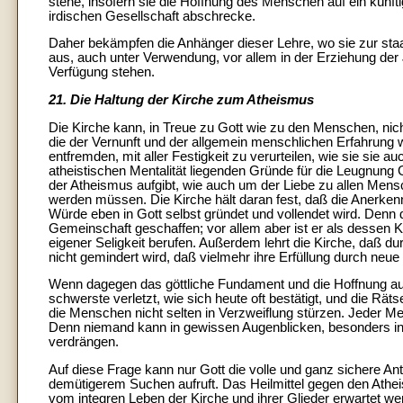
stehe, insofern sie die Hoffnung des Menschen auf ein künft
irdischen Gesellschaft abschrecke.
Daher bekämpfen die Anhänger dieser Lehre, wo sie zur staa
aus, auch unter Verwendung, vor allem in der Erziehung der J
Verfügung stehen.
21. Die Haltung der Kirche zum Atheismus
Die Kirche kann, in Treue zu Gott wie zu den Menschen, ni
die der Vernunft und der allgemein menschlichen Erfahrun
entfremden, mit aller Festigkeit zu verurteilen, wie sie sie auc
atheistischen Mentalität liegenden Gründe für die Leugnung
der Atheismus aufgibt, wie auch um der Liebe zu allen Mens
werden müssen. Die Kirche hält daran fest, daß die Anerke
Würde eben in Gott selbst gründet und vollendet wird. Denn 
Gemeinschaft geschaffen; vor allem aber ist er als dessen 
eigener Seligkeit berufen. Außerdem lehrt die Kirche, daß d
nicht gemindert wird, daß vielmehr ihre Erfüllung durch neue
Wenn dagegen das göttliche Fundament und die Hoffnung a
schwerste verletzt, wie sich heute oft bestätigt, und die R
die Menschen nicht selten in Verzweiflung stürzen. Jeder Mens
Denn niemand kann in gewissen Augenblicken, besonders in
verdrängen.
Auf diese Frage kann nur Gott die volle und ganz sichere 
demütigerem Suchen aufruft. Das Heilmittel gegen den Athe
vom integren Leben der Kirche und ihrer Glieder erwartet we