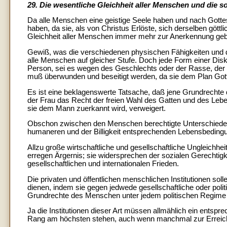
29. Die wesentliche Gleichheit aller Menschen und die so
Da alle Menschen eine geistige Seele haben und nach Gottes
haben, da sie, als von Christus Erlöste, sich derselben gö
Gleichheit aller Menschen immer mehr zur Anerkennung geb
Gewiß, was die verschiedenen physischen Fähigkeiten und die
alle Menschen auf gleicher Stufe. Doch jede Form einer Diskr
Person, sei es wegen des Geschlechts oder der Rasse, der Fa
muß überwunden und beseitigt werden, da sie dem Plan Gott
Es ist eine beklagenswerte Tatsache, daß jene Grundrechte 
der Frau das Recht der freien Wahl des Gatten und des Leben
sie dem Mann zuerkannt wird, verweigert.
Obschon zwischen den Menschen berechtigte Unterschiede be
humaneren und der Billigkeit entsprechenden Lebensbedin
Allzu große wirtschaftliche und gesellschaftliche Ungleichhe
erregen Ärgernis; sie widersprechen der sozialen Gerechtigk
gesellschaftlichen und internationalen Frieden.
Die privaten und öffentlichen menschlichen Institutionen 
dienen, indem sie gegen jedwede gesellschaftliche oder po
Grundrechte des Menschen unter jedem politischen Regime 
Ja die Institutionen dieser Art müssen allmählich ein entspre
Rang am höchsten stehen, auch wenn manchmal zur Erreichung