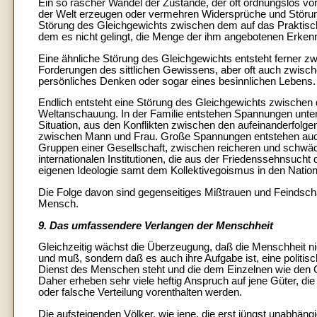
Ein so rascher Wandel der Zustände, der oft ordnungslos vo
der Welt erzeugen oder vermehren Widersprüche und Störung
Störung des Gleichgewichts zwischen dem auf das Praktisc
dem es nicht gelingt, die Menge der ihm angebotenen Erkennt
Eine ähnliche Störung des Gleichgewichts entsteht ferner
Forderungen des sittlichen Gewissens, aber oft auch zwisc
persönliches Denken oder sogar eines besinnlichen Lebens.
Endlich entsteht eine Störung des Gleichgewichts zwischen
Weltanschauung. In der Familie entstehen Spannungen unter
Situation, aus den Konflikten zwischen den aufeinanderfolg
zwischen Mann und Frau. Große Spannungen entstehen auc
Gruppen einer Gesellschaft, zwischen reicheren und schwäc
internationalen Institutionen, die aus der Friedenssehnsuch
eigenen Ideologie samt dem Kollektivegoismus in den Nati
Die Folge davon sind gegenseitiges Mißtrauen und Feindschaft
Mensch.
9. Das umfassendere Verlangen der Menschheit
Gleichzeitig wächst die Überzeugung, daß die Menschheit ni
und muß, sondern daß es auch ihre Aufgabe ist, eine politis
Dienst des Menschen steht und die dem Einzelnen wie den Gr
Daher erheben sehr viele heftig Anspruch auf jene Güter, di
oder falsche Verteilung vorenthalten werden.
Die aufsteigenden Völker, wie jene, die erst jüngst unabhäng