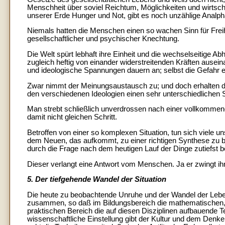
Menschheit über soviel Reichtum, Möglichkeiten und wirtsch
unserer Erde Hunger und Not, gibt es noch unzählige Analph
Niemals hatten die Menschen einen so wachen Sinn für Freih
gesellschaftlicher und psychischer Knechtung.
Die Welt spürt lebhaft ihre Einheit und die wechselseitige Abh
zugleich heftig von einander widerstreitenden Kräften auseina
und ideologische Spannungen dauern an; selbst die Gefahr ei
Zwar nimmt der Meinungsaustausch zu; und doch erhalten di
den verschiedenen Ideologien einen sehr unterschiedlichen 
Man strebt schließlich unverdrossen nach einer vollkommen
damit nicht gleichen Schritt.
Betroffen von einer so komplexen Situation, tun sich viele 
dem Neuen, das aufkommt, zu einer richtigen Synthese zu br
durch die Frage nach dem heutigen Lauf der Dinge zutiefst b
Dieser verlangt eine Antwort vom Menschen. Ja er zwingt ih
5. Der tiefgehende Wandel der Situation
Die heute zu beobachtende Unruhe und der Wandel der Leb
zusammen, so daß im Bildungsbereich die mathematischen, n
praktischen Bereich die auf diesen Disziplinen aufbauende 
wissenschaftliche Einstellung gibt der Kultur und dem Den