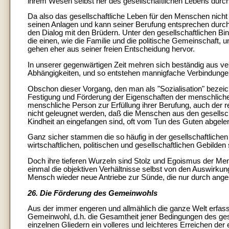
ihrem Wesen selbst her des gesellschaftlichen Lebens durch
Da also das gesellschaftliche Leben für den Menschen nich
seinen Anlagen und kann seiner Berufung entsprechen durch
den Dialog mit den Brüdern. Unter den gesellschaftlichen B
die einen, wie die Familie und die politische Gemeinschaft
gehen eher aus seiner freien Entscheidung hervor.
In unserer gegenwärtigen Zeit mehren sich beständig aus v
Abhängigkeiten, und so entstehen mannigfache Verbindungen u
Obschon dieser Vorgang, den man als "Sozialisation" bezeichne
Festigung und Förderung der Eigenschaften der menschlichen
menschliche Person zur Erfüllung ihrer Berufung, auch der r
nicht geleugnet werden, daß die Menschen aus den gesellscha
Kindheit an eingefangen sind, oft vom Tun des Guten abgel
Ganz sicher stammen die so häufig in der gesellschaftlic
wirtschaftlichen, politischen und gesellschaftlichen Gebilden 
Doch ihre tieferen Wurzeln sind Stolz und Egoismus der Men
einmal die objektiven Verhältnisse selbst von den Auswirku
Mensch wieder neue Antriebe zur Sünde, die nur durch ang
26. Die Förderung des Gemeinwohls
Aus der immer engeren und allmählich die ganze Welt erfass
Gemeinwohl, d.h. die Gesamtheit jener Bedingungen des ges
einzelnen Gliedern ein volleres und leichteres Erreichen de