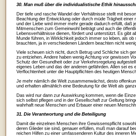
30. Man muß über die individualistische Ethik hinaussch
Der tiefe und rasche Wandel der Verhältnisse stellt mit bes
Beachtung der Entwicklung oder durch müde Trägheit einer rein
und der Liebe wird immer mehr gerade dadurch erfüllt, daß 
Mitmenschen zum Gemeinwohl beiträgt und auch die öffentlic
Lebensverhältnisse dienen, fördert und unterstützt. Es gibt
Munde führen, in Wirklichkeit jedoch immer so leben, als ob
brauchten, ja in verschiedenen Ländern beachten nicht wenig
Viele scheuen sich nicht, durch Betrug und Schliche sich g
zu entziehen. Andere haben wenig Achtung vor gewissen Vors
Schutz der Gesundheit oder zur Verkehrsregelung aufgestellt
eigenes Leben und das der anderen gefährden. Allen sei es e
Verflochtenheit unter die Hauptpflichten des heutigen Mens
Je mehr nämlich die Welt zusammenwächst, desto offenkund
und erhalten allmählich eine Bedeutung für die Welt als ganz
Das wird nur dann zur Auswirkung kommen, wenn die Einzelne
sich selbst pflegen und in der Gesellschaft zur Geltung brin
wahrhaft neue Menschen und Erbauer einer neuen Menschhe
31. Die Verantwortung und die Beteiligung
Damit die einzelnen Menschen ihre Gewissenspflicht sowoh
deren Glieder sie sind, genauer erfüllen, muß man darauf be
reichen Hilfen zu einer umfassenderen Kultur des inneren M