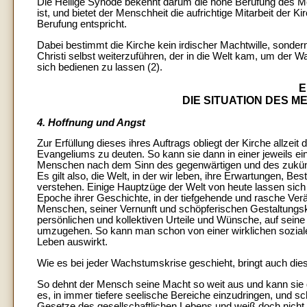
Die Heilige Synode bekennt darum die hohe Berufung des Men
ist, und bietet der Menschheit die aufrichtige Mitarbeit der K
Berufung entspricht.
Dabei bestimmt die Kirche kein irdischer Machtwille, sonder
Christi selbst weiterzuführen, der in die Welt kam, um der Wah
sich bedienen zu lassen (2).
E
DIE SITUATION DES M
4. Hoffnung und Angst
Zur Erfüllung dieses ihres Auftrags obliegt der Kirche allzeit
Evangeliums zu deuten. So kann sie dann in einer jeweils 
Menschen nach dem Sinn des gegenwärtigen und des zukünft
Es gilt also, die Welt, in der wir leben, ihre Erwartungen, 
verstehen. Einige Hauptzüge der Welt von heute lassen sic
Epoche ihrer Geschichte, in der tiefgehende und rasche Verä
Menschen, seiner Vernunft und schöpferischen Gestaltungskra
persönlichen und kollektiven Urteile und Wünsche, auf sein
umzugehen. So kann man schon von einer wirklichen sozialen
Leben auswirkt.
Wie es bei jeder Wachstumskrise geschieht, bringt auch dies
So dehnt der Mensch seine Macht so weit aus und kann sie d
es, in immer tiefere seelische Bereiche einzudringen, und schei
Gesetze des gesellschaftlichen Lebens und weiß doch nicht,