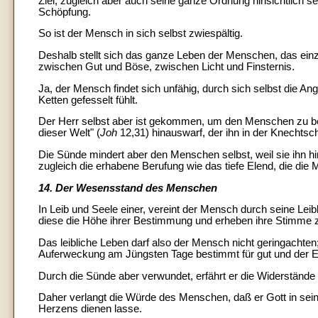
Ziel, zugleich aber auch seine ganze Ordnung hinsichtlich s
Schöpfung.
So ist der Mensch in sich selbst zwiespältig.
Deshalb stellt sich das ganze Leben der Menschen, das einze
zwischen Gut und Böse, zwischen Licht und Finsternis.
Ja, der Mensch findet sich unfähig, durch sich selbst die An
Ketten gefesselt fühlt.
Der Herr selbst aber ist gekommen, um den Menschen zu befr
dieser Welt" (
Joh
12,31) hinauswarf, der ihn in der Knechtscha
Die Sünde mindert aber den Menschen selbst, weil sie ihn hin
zugleich die erhabene Berufung wie das tiefe Elend, die die M
14. Der Wesensstand des Menschen
In Leib und Seele einer, vereint der Mensch durch seine Leibl
diese die Höhe ihrer Bestimmung und erheben ihre Stimme z
Das leibliche Leben darf also der Mensch nicht geringachten
Auferweckung am Jüngsten Tage bestimmt für gut und der Eh
Durch die Sünde aber verwundet, erfährt er die Widerstände s
Daher verlangt die Würde des Menschen, daß er Gott in sei
Herzens dienen lasse.