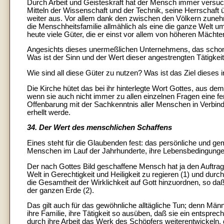
Durch Arbeit und Geisteskraft hat der Mensch immer versucht
Mitteln der Wissenschaft und der Technik, seine Herrschaft 
weiter aus. Vor allem dank den zwischen den Völkern zunehm
die Menschheitsfamilie allmählich als eine die ganze Welt 
heute viele Güter, die er einst vor allem von höheren Mächte
Angesichts dieses unermeßlichen Unternehmens, das schon d
Was ist der Sinn und der Wert dieser angestrengten Tätigkei
Wie sind all diese Güter zu nutzen? Was ist das Ziel dieses
Die Kirche hütet das bei ihr hinterlegte Wort Gottes, aus d
wenn sie auch nicht immer zu allen einzelnen Fragen eine fert
Offenbarung mit der Sachkenntnis aller Menschen in Verbin
erhellt werde.
34. Der Wert des menschlichen Schaffens
Eines steht für die Glaubenden fest: das persönliche und 
Menschen im Lauf der Jahrhunderte, ihre Lebensbedingungen 
Der nach Gottes Bild geschaffene Mensch hat ja den Auftrag e
Welt in Gerechtigkeit und Heiligkeit zu regieren (1) und dur
die Gesamtheit der Wirklichkeit auf Gott hinzuordnen, so 
der ganzen Erde (2).
Das gilt auch für das gewöhnliche alltägliche Tun; denn Män
ihre Familie, ihre Tätigkeit so ausüben, daß sie ein entsprec
durch ihre Arbeit das Werk des Schöpfers weiterentwickeln, d