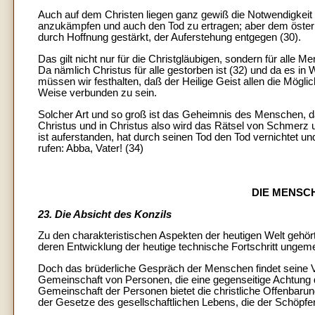
Auch auf dem Christen liegen ganz gewiß die Notwendigkeit 
anzukämpfen und auch den Tod zu ertragen; aber dem österli
durch Hoffnung gestärkt, der Auferstehung entgegen (30).
Das gilt nicht nur für die Christgläubigen, sondern für alle 
Da nämlich Christus für alle gestorben ist (32) und da es in 
müssen wir festhalten, daß der Heilige Geist allen die Mögli
Weise verbunden zu sein.
Solcher Art und so groß ist das Geheimnis des Menschen, da
Christus und in Christus also wird das Rätsel von Schmerz u
ist auferstanden, hat durch seinen Tod den Tod vernichtet u
rufen: Abba, Vater! (34)
DIE MENSC
23. Die Absicht des Konzils
Zu den charakteristischen Aspekten der heutigen Welt gehö
deren Entwicklung der heutige technische Fortschritt ungemei
Doch das brüderliche Gespräch der Menschen findet seine Vol
Gemeinschaft von Personen, die eine gegenseitige Achtung de
Gemeinschaft der Personen bietet die christliche Offenbarung 
der Gesetze des gesellschaftlichen Lebens, die der Schöpfer 