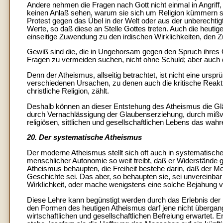
Andere nehmen die Fragen nach Gott nicht einmal in Angriff
keinen Anlaß sehen, warum sie sich um Religion kümmern so
Protest gegen das Übel in der Welt oder aus der unberechti
Werte, so daß diese an Stelle Gottes treten. Auch die heutige
einseitige Zuwendung zu den irdischen Wirklichkeiten, den 
Gewiß sind die, die in Ungehorsam gegen den Spruch ihres G
Fragen zu vermeiden suchen, nicht ohne Schuld; aber auch d
Denn der Atheismus, allseitig betrachtet, ist nicht eine ursp
verschiedenen Ursachen, zu denen auch die kritische Reakti
christliche Religion, zählt.
Deshalb können an dieser Entstehung des Atheismus die Glä
durch Vernachlässigung der Glaubenserziehung, durch mißve
religiösen, sittlichen und gesellschaftlichen Lebens das wahr
20. Der systematische Atheismus
Der moderne Atheismus stellt sich oft auch in systematisch
menschlicher Autonomie so weit treibt, daß er Widerstände 
Atheismus behaupten, die Freiheit bestehe darin, daß der Me
Geschichte sei. Das aber, so behaupten sie, sei unvereinbar
Wirklichkeit, oder mache wenigstens eine solche Bejahung völ
Diese Lehre kann begünstigt werden durch das Erlebnis der 
den Formen des heutigen Atheismus darf jene nicht übergan
wirtschaftlichen und gesellschaftlichen Befreiung erwartet. 