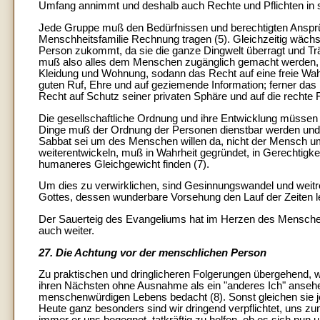
Umfang annimmt und deshalb auch Rechte und Pflichten in si
Jede Gruppe muß den Bedürfnissen und berechtigten Ansp
Menschheitsfamilie Rechnung tragen (5). Gleichzeitig wäch
Person zukommt, da sie die ganze Dingwelt überragt und Träg
muß also alles dem Menschen zugänglich gemacht werden, w
Kleidung und Wohnung, sodann das Recht auf eine freie Wah
guten Ruf, Ehre und auf geziemende Information; ferner d
Recht auf Schutz seiner privaten Sphäre und auf die rechte Fr
Die gesellschaftliche Ordnung und ihre Entwicklung müssen
Dinge muß der Ordnung der Personen dienstbar werden und ni
Sabbat sei um des Menschen willen da, nicht der Mensch um 
weiterentwickeln, muß in Wahrheit gegründet, in Gerechtigke
humaneres Gleichgewicht finden (7).
Um dies zu verwirklichen, sind Gesinnungswandel und weitr
Gottes, dessen wunderbare Vorsehung den Lauf der Zeiten leit
Der Sauerteig des Evangeliums hat im Herzen des Mensche
auch weiter.
27. Die Achtung vor der menschlichen Person
Zu praktischen und dringlicheren Folgerungen übergehend, 
ihren Nächsten ohne Ausnahme als ein "anderes Ich" ansehe
menschenwürdigen Lebens bedacht (8). Sonst gleichen sie 
Heute ganz besonders sind wir dringend verpflichtet, uns