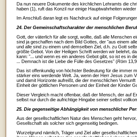
Da nun neuere Dokumente des kirchlichen Lehramts die chris
haben (1), ruft das Konzil nur einige Hauptwahrheiten wieder
Im Anschluß daran legt es Nachdruck auf einige Folgerungen
24. Der Gemeinschaftscharakter der menschlichen Beru
Gott, der väterlich für alle sorgt, wollte, daß alle Menschen
sind ja geschaffen nach dem Bild Gottes, der "aus einem alle
und alle sind zu einem und demselben Ziel, d.h. zu Gott sel
größte Gebot. Von der Heiligen Schrift werden wir belehrt, 
kann: "... und wenn es ein anderes Gebot gibt, so ist es in d
... Demnach ist die Liebe die Fülle des Gesetzes" (
Röm
13,9
Das ist offenkundig von höchster Bedeutung für die immer
stärker eins werdende Welt. Ja, wenn der Herr Jesus zum Vater
und damit Horizonte aufreißt, die der menschlichen Vernunft 
Einheit der göttlichen Personen und der Einheit der Kinder Go
Dieser Vergleich macht offenbar, daß der Mensch, der auf Erde
selbst nur durch die aufrichtige Hingabe seiner selbst vollk
25. Die gegenseitige Abhängigkeit von menschlicher Pe
Aus der gesellschaftlichen Natur des Menschen geht hervor
Gesellschaft als solcher sich gegenseitig bedingen.
Wurzelgrund nämlich, Träger und Ziel aller gesellschaftliche