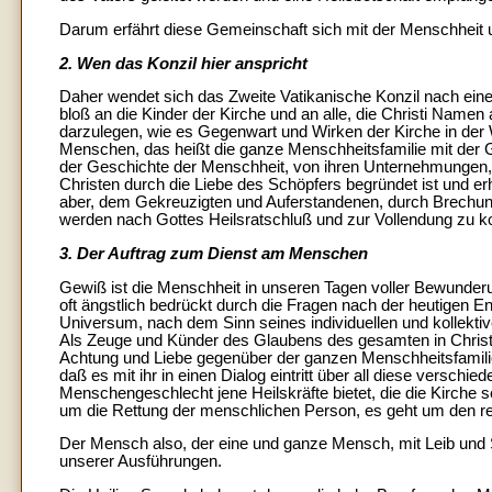
Darum erfährt diese Gemeinschaft sich mit der Menschheit u
2. Wen das Konzil hier anspricht
Daher wendet sich das Zweite Vatikanische Konzil nach ein
bloß an die Kinder der Kirche und an alle, die Christi Namen
darzulegen, wie es Gegenwart und Wirken der Kirche in der W
Menschen, das heißt die ganze Menschheitsfamilie mit der Ge
der Geschichte der Menschheit, von ihren Unternehmungen, 
Christen durch die Liebe des Schöpfers begründet ist und erh
aber, dem Gekreuzigten und Auferstandenen, durch Brechung
werden nach Gottes Heilsratschluß und zur Vollendung zu
3. Der Auftrag zum Dienst am Menschen
Gewiß ist die Menschheit in unseren Tagen voller Bewunderu
oft ängstlich bedrückt durch die Fragen nach der heutigen 
Universum, nach dem Sinn seines individuellen und kollekti
Als Zeuge und Künder des Glaubens des gesamten in Christ
Achtung und Liebe gegenüber der ganzen Menschheitsfamilie, 
daß es mit ihr in einen Dialog eintritt über all diese versc
Menschengeschlecht jene Heilskräfte bietet, die die Kirche s
um die Rettung der menschlichen Person, es geht um den re
Der Mensch also, der eine und ganze Mensch, mit Leib und S
unserer Ausführungen.