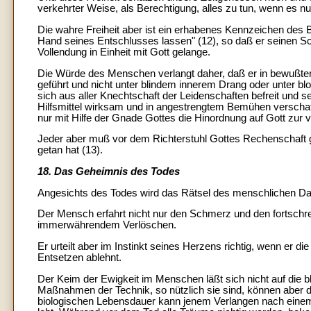
verkehrter Weise, als Berechtigung, alles zu tun, wenn es nu
Die wahre Freiheit aber ist ein erhabenes Kennzeichen des 
Hand seines Entschlusses lassen" (12), so daß er seinen Sc
Vollendung in Einheit mit Gott gelange.
Die Würde des Menschen verlangt daher, daß er in bewußter 
geführt und nicht unter blindem innerem Drang oder unter 
sich aus aller Knechtschaft der Leidenschaften befreit und se
Hilfsmittel wirksam und in angestrengtem Bemühen verschaff
nur mit Hilfe der Gnade Gottes die Hinordnung auf Gott zur 
Jeder aber muß vor dem Richterstuhl Gottes Rechenschaft 
getan hat (13).
18. Das Geheimnis des Todes
Angesichts des Todes wird das Rätsel des menschlichen Da
Der Mensch erfahrt nicht nur den Schmerz und den fortschre
immerwährendem Verlöschen.
Er urteilt aber im Instinkt seines Herzens richtig, wenn er d
Entsetzen ablehnt.
Der Keim der Ewigkeit im Menschen läßt sich nicht auf die b
Maßnahmen der Technik, so nützlich sie sind, können aber 
biologischen Lebensdauer kann jenem Verlangen nach einem