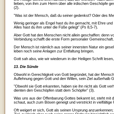
lieben, von ihm zum Herrn über alle irdischen Geschöpfe ges
(2).
"Was ist der Mensch, daß du seiner gedenkst? Oder des Me
Wenig geringer als Engel hast du ihn gemacht, mit Ehre und 
Alles hast du ihm unter die Füße gelegt" (
Ps
8,5-7).
Aber Gott hat den Menschen nicht allein geschaffen: denn vo
Verbindung schafft die erste Form personaler Gemeinschaft.
Der Mensch ist nämlich aus seiner innersten Natur ein ges
leben noch seine Anlagen zur Entfaltung bringen.
Gott sah also, wie wir wiederum in der Heiligen Schrift lesen
13. Die Sünde
Obwohl in Gerechtigkeit von Gott begründet, hat der Mensc
Auflehnung gegen Gott und den Willen, sein Ziel außerhalb Go
"Obwohl sie Gott erkannten, haben sie ihn nicht als Gott verh
dienten den Geschöpfen statt dem Schöpfer" (3).
Was uns aus der Offenbarung Gottes bekannt ist, steht mit d
schaut, auch zum Bösen geneigt und verstrickt in vielfälti
Oft weigert er sich, Gott als seinen Ursprung anzuerkennen;