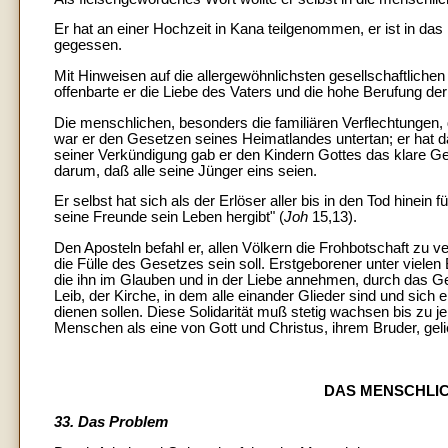
Er hat an einer Hochzeit in Kana teilgenommen, er ist in da
gegessen.
Mit Hinweisen auf die allergewöhnlichsten gesellschaftlich
offenbarte er die Liebe des Vaters und die hohe Berufung d
Die menschlichen, besonders die familiären Verflechtungen, de
war er den Gesetzen seines Heimatlandes untertan; er hat da
seiner Verkündigung gab er den Kindern Gottes das klare Ge
darum, daß alle seine Jünger eins seien.
Er selbst hat sich als der Erlöser aller bis in den Tod hinein 
seine Freunde sein Leben hergibt" (
Joh
15,13).
Den Aposteln befahl er, allen Völkern die Frohbotschaft zu v
die Fülle des Gesetzes sein soll. Erstgeborener unter vielen 
die ihn im Glauben und in der Liebe annehmen, durch das G
Leib, der Kirche, in dem alle einander Glieder sind und si
dienen sollen. Diese Solidarität muß stetig wachsen bis zu 
Menschen als eine von Gott und Christus, ihrem Bruder, gel
DAS MENSCHLIC
33. Das Problem