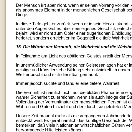
Der Mensch irrt aber nicht, wenn er seinen Vorrang vor den kö
als anonymes Element in der menschlichen Gesellschaft betra
Dinge.
In diese Tiefe geht er zurück, wenn er in sein Herz einkehrt,
unter den Augen Gottes über sein eigenes Geschick entscheid
bejaht, wird er nicht zum Opfer einer trügerischen Einbildu
herleitet, sondern erreicht er im Gegenteil die tiefe Wahrheit d
15. Die Würde der Vernunft, die Wahrheit und die Weishe
In Teilnahme am Licht des göttlichen Geistes urteilt der Mens
In unermüdlicher Anwendung seiner Geistesanlagen hat er im
geistige und künstlerische Bildung sehr entwickelt. In unser
Welt erforscht und sich dienstbar gemacht.
Immer jedoch suchte und fand er eine tiefere Wahrheit.
Die Vernunft ist nämlich nicht auf die bloßen Phänomene eing
wahrer Sicherheit zu erreichen, wenn sie auch infolge der S
Vollendung der Vernunftnatur der menschlichen Person ist d
Wahren und Guten hinzieht und den durch sie geleiteten Me
Unsere Zeit braucht mehr als die vergangenen Jahrhundert
entdeckt wird. Es gerät nämlich das künftige Geschick der 
bemerken, daß viele Nationen an wirtschaftlichen Gütern ver
hervorragende Hilfe leisten können.