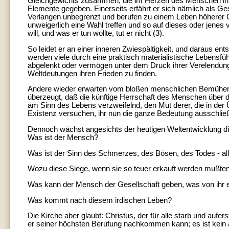
Gleichgewichts zusammen, die im Herzen des Menschen ihre
Elemente gegeben. Einerseits erfährt er sich nämlich als Ges
Verlangen unbegrenzt und berufen zu einem Leben höherer O
unweigerlich eine Wahl treffen und so auf dieses oder jenes
will, und was er tun wollte, tut er nicht (3).
So leidet er an einer inneren Zwiespältigkeit, und daraus ent
werden viele durch eine praktisch materialistische Lebensf
abgelenkt oder vermögen unter dem Druck ihrer Verelendung si
Weltdeutungen ihren Frieden zu finden.
Andere wieder erwarten vom bloßen menschlichen Bemühen d
überzeugt, daß die künftige Herrschaft des Menschen über di
am Sinn des Lebens verzweifelnd, den Mut derer, die in de
Existenz versuchen, ihr nun die ganze Bedeutung ausschlie
Dennoch wächst angesichts der heutigen Weltentwicklung die 
Was ist der Mensch?
Was ist der Sinn des Schmerzes, des Bösen, des Todes - all
Wozu diese Siege, wenn sie so teuer erkauft werden mußte
Was kann der Mensch der Gesellschaft geben, was von ihr 
Was kommt nach diesem irdischen Leben?
Die Kirche aber glaubt: Christus, der für alle starb und auf
er seiner höchsten Berufung nachkommen kann; es ist kei