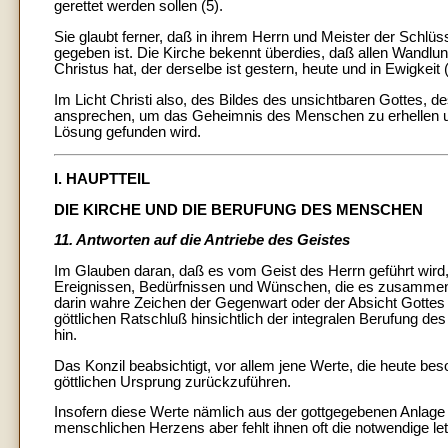
gerettet werden sollen (5).
Sie glaubt ferner, daß in ihrem Herrn und Meister der Schlü
gegeben ist. Die Kirche bekennt überdies, daß allen Wandlu
Christus hat, der derselbe ist gestern, heute und in Ewigkeit (
Im Licht Christi also, des Bildes des unsichtbaren Gottes, d
ansprechen, um das Geheimnis des Menschen zu erhellen und 
Lösung gefunden wird.
I. HAUPTTEIL
DIE KIRCHE UND DIE BERUFUNG DES MENSCHEN
11. Antworten auf die Antriebe des Geistes
Im Glauben daran, daß es vom Geist des Herrn geführt wird, 
Ereignissen, Bedürfnissen und Wünschen, die es zusammen m
darin wahre Zeichen der Gegenwart oder der Absicht Gottes si
göttlichen Ratschluß hinsichtlich der integralen Berufung d
hin.
Das Konzil beabsichtigt, vor allem jene Werte, die heute beso
göttlichen Ursprung zurückzuführen.
Insofern diese Werte nämlich aus der gottgegebenen Anlage 
menschlichen Herzens aber fehlt ihnen oft die notwendige let