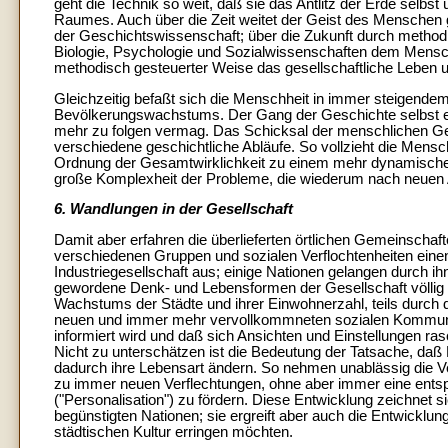
geht die Technik so weit, daß sie das Antlitz der Erde selbs
Raumes. Auch über die Zeit weitet der Geist des Menschen 
der Geschichtswissenschaft; über die Zukunft durch methodi
Biologie, Psychologie und Sozialwissenschaften dem Mensche
methodisch gesteuerter Weise das gesellschaftliche Leben u
Gleichzeitig befaßt sich die Menschheit in immer steigend
Bevölkerungswachstums. Der Gang der Geschichte selbst er
mehr zu folgen vermag. Das Schicksal der menschlichen Gem
verschiedene geschichtliche Abläufe. So vollzieht die Mens
Ordnung der Gesamtwirklichkeit zu einem mehr dynamischen 
große Komplexheit der Probleme, die wiederum nach neuen 
6. Wandlungen in der Gesellschaft
Damit aber erfahren die überlieferten örtlichen Gemeinschaft
verschiedenen Gruppen und sozialen Verflochtenheiten einen 
Industriegesellschaft aus; einige Nationen gelangen durch ih
gewordene Denk- und Lebensformen der Gesellschaft völlig u
Wachstums der Städte und ihrer Einwohnerzahl, teils durch 
neuen und immer mehr vervollkommneten sozialen Kommunik
informiert wird und daß sich Ansichten und Einstellungen ras
Nicht zu unterschätzen ist die Bedeutung der Tatsache, d
dadurch ihre Lebensart ändern. So nehmen unablässig die Ve
zu immer neuen Verflechtungen, ohne aber immer eine ents
("Personalisation") zu fördern. Diese Entwicklung zeichnet si
begünstigten Nationen; sie ergreift aber auch die Entwicklung
städtischen Kultur erringen möchten.