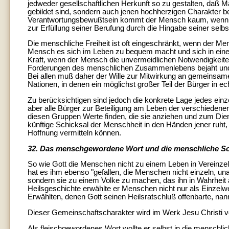
jedweder gesellschaftlichen Herkunft so zu gestalten, daß Mä
gebildet sind, sondern auch jenen hochherzigen Charakter b
Verantwortungsbewußtsein kommt der Mensch kaum, wenn di
zur Erfüllung seiner Berufung durch die Hingabe seiner sel
Die menschliche Freiheit ist oft eingeschränkt, wenn der M
Mensch es sich im Leben zu bequem macht und sich in einer
Kraft, wenn der Mensch die unvermeidlichen Notwendigkeiten
Forderungen des menschlichen Zusammenlebens bejaht und 
Bei allen muß daher der Wille zur Mitwirkung an gemeinsa
Nationen, in denen ein möglichst großer Teil der Bürger in ec
Zu berücksichtigen sind jedoch die konkrete Lage jedes einz
aber alle Bürger zur Beteiligung am Leben der verschiedene
diesen Gruppen Werte finden, die sie anziehen und zum Dien
künftige Schicksal der Menschheit in den Händen jener ruh
Hoffnung vermitteln können.
32. Das menschgewordene Wort und die menschliche Sol
So wie Gott die Menschen nicht zu einem Leben in Vereinze
hat es ihm ebenso "gefallen, die Menschen nicht einzeln, una
sondern sie zu einem Volke zu machen, das ihn in Wahrheit an
Heilsgeschichte erwählte er Menschen nicht nur als Einzel
Erwählten, denen Gott seinen Heilsratschluß offenbarte, nannt
Dieser Gemeinschaftscharakter wird im Werk Jesu Christi vol
Als fleischgewordenes Wort wollte er selbst in die menschl