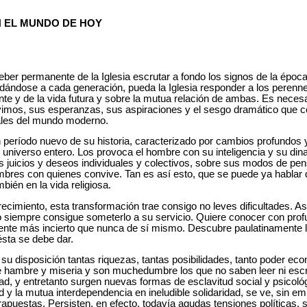
N EL MUNDO DE HOY
ber permanente de la Iglesia escrutar a fondo los signos de la época e
ándose a cada generación, pueda la Iglesia responder a los perenne
ente y de la vida futura y sobre la mutua relación de ambas. Es necesa
mos, sus esperanzas, sus aspiraciones y el sesgo dramático que co
ales del mundo moderno.
 período nuevo de su historia, caracterizado por cambios profundos 
 universo entero. Los provoca el hombre con su inteligencia y su di
s juicios y deseos individuales y colectivos, sobre sus modos de p
ombres con quienes convive. Tan es así esto, que se puede ya habla
bién en la vida religiosa.
ecimiento, esta transformación trae consigo no leves dificultades. A
o siempre consigue someterlo a su servicio. Quiere conocer con profu
siente más incierto que nunca de sí mismo. Descubre paulatinamente la
ésta se debe dar.
u disposición tantas riquezas, tantas posibilidades, tanto poder ec
e hambre y miseria y son muchedumbre los que no saben leer ni escr
tad, y entretanto surgen nuevas formas de esclavitud social y psicoló
d y la mutua interdependencia en ineludible solidaridad, se ve, sin 
rapuestas. Persisten, en efecto, todavía agudas tensiones políticas, 