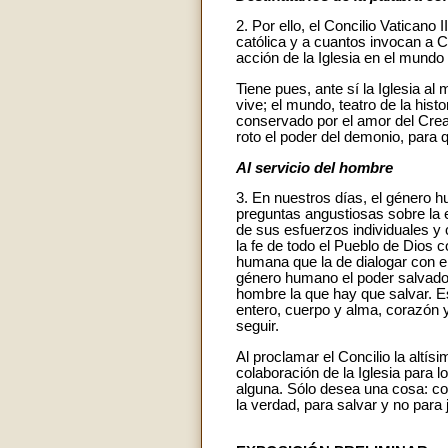
2. Por ello, el Concilio Vaticano I
católica y a cuantos invocan a C
acción de la Iglesia en el mundo 
Tiene pues, ante sí la Iglesia al
vive; el mundo, teatro de la his
conservado por el amor del Cread
roto el poder del demonio, para 
Al servicio del hombre
3. En nuestros días, el género 
preguntas angustiosas sobre la e
de sus esfuerzos individuales y c
la fe de todo el Pueblo de Dios 
humana que la de dialogar con el
género humano el poder salvador 
hombre la que hay que salvar. E
entero, cuerpo y alma, corazón y 
seguir.
Al proclamar el Concilio la altí
colaboración de la Iglesia para l
alguna. Sólo desea una cosa: con
la verdad, para salvar y no para 