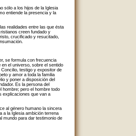
o sólo a los hijos de la Iglesia
mo entiende la presencia y la
 las realidades entre las que ésta
cristianos creen fundado y
sto, crucificado y resucitado,
consumación.
r, se formula con frecuencia
en el universo, sobre el sentido
Concilio, testigo y expositor de
eto y amor a toda la familia
io y poner a disposición del
ndador. Es la persona del
el hombre; pero el hombre todo
as explicaciones que van a
rece al género humano la sincera
a a la Iglesia ambición terrena
 al mundo para dar testimonio de