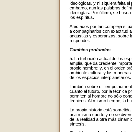
ideológicas, y ni siquiera falta
embargo, aun las palabras defin
ideologías. Por último, se busc
los espíritus.
Afectados por tan compleja situ
a compaginarlos con exactitud a
angustias y esperanzas, sobre la
responder.
Cambios profundos
5. La turbación actual de los es
amplia, que da creciente importa
propio hombre; y, en el orden prá
ambiente cultural y las maneras 
de los espacios interplanetarios.
También sobre el tiempo aumenta 
cuanto al futuro, por la técnica 
permiten al hombre no sólo cono
técnicos. Al mismo tiempo, la h
La propia historia está sometida
una misma suerte y no se divers
de la realidad a otra más dinám
síntesis.