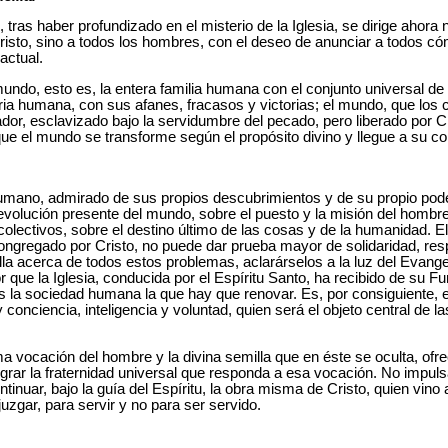
I, tras haber profundizado en el misterio de la Iglesia, se dirige ahora n
risto, sino a todos los hombres, con el deseo de anunciar a todos có
actual.
 mundo, esto es, la entera familia humana con el conjunto universal de
toria humana, con sus afanes, fracasos y victorias; el mundo, que los 
or, esclavizado bajo la servidumbre del pecado, pero liberado por Cri
que el mundo se transforme según el propósito divino y llegue a su 
humano, admirado de sus propios descubrimientos y de su propio pode
volución presente del mundo, sobre el puesto y la misión del hombre 
olectivos, sobre el destino último de las cosas y de la humanidad. El 
congregado por Cristo, no puede dar prueba mayor de solidaridad, resp
la acerca de todos estos problemas, aclarárselos a la luz del Evangel
que la Iglesia, conducida por el Espíritu Santo, ha recibido de su Fu
s la sociedad humana la que hay que renovar. Es, por consiguiente, 
conciencia, inteligencia y voluntad, quien será el objeto central de l
sima vocación del hombre y la divina semilla que en éste se oculta, of
ograr la fraternidad universal que responda a esa vocación. No impuls
tinuar, bajo la guía del Espíritu, la obra misma de Cristo, quien vino
juzgar, para servir y no para ser servido.