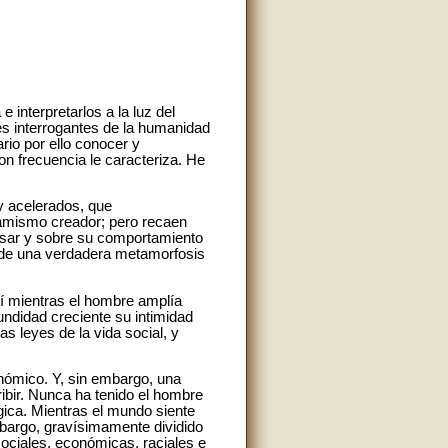
 interpretarlos a la luz del
s interrogantes de la humanidad
rio por ello conocer y
n frecuencia le caracteriza. He
y acelerados, que
namismo creador; pero recaen
ensar y sobre su comportamiento
r de una verdadera metamorfosis
sí mientras el hombre amplía
ndidad creciente su intimidad
s leyes de la vida social, y
onómico. Y, sin embargo, una
ibir. Nunca ha tenido el hombre
gica. Mientras el mundo siente
embargo, gravísimamente dividido
sociales, económicas, raciales e