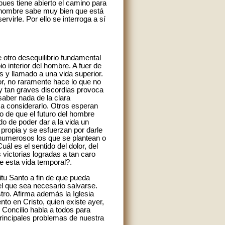
pues tiene abierto el camino para
. El hombre sabe muy bien que está
virle. Por ello se interroga a sí
 otro desequilibrio fundamental
interior del hombre. A fuer de
s y llamado a una vida superior.
or, no raramente hace lo que no
s y tan graves discordias provoca
saber nada de la clara
 a considerarlo. Otros esperan
o de que el futuro del hombre
do de poder dar a la vida un
 propia y se esfuerzan por darle
 numerosos los que se plantean o
 es el sentido del dolor, del
 victorias logradas a tan caro
 esta vida temporal?.
itu Santo a fin de que pueda
l que sea necesario salvarse.
stro. Afirma además la Iglesia
to en Cristo, quien existe ayer,
l Concilio habla a todos para
principales problemas de nuestra