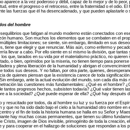
aparece a la vez poderoso y débil, capaz de lo mejor y de lo peor, 
vitud, entre el progreso o el retroceso, entre la fraternidad o el odio
nte las fuerzas que él ha desencadenado, y que pueden aplastarle o ser
dos del hombre
esequilibrios que fatigan al mundo moderno están conectados con ese
zón humano. Son muchos los elementos que se combaten en el propio 
múltiples limitaciones; se siente, sin embargo, ilimitado en sus deseo
es, tiene que elegir y que renunciar. Más aún, como enfermo y pecad
rría llevar a cabo. Por ello siente en sí mismo la división, que tanta
os que, tarados en su vida por el materialismo práctico, no quieren 
ado, o bien, oprimidos por la miseria, no tienen tiempo para ponerse
adera y plena liberación de la humanidad y abrigan el convencimient
te todos sus deseos. Y no faltan, por otra parte, quienes, desesperan
ncia de quienes piensan que la existencia carece de toda significación
 Sin embargo, ante la actual evolución del mundo, son cada día más
tración las cuestiones más fundamentales: ¿Qué es el hombre? ¿Cuál
de tantos progresos hechos, subsisten todavía? ¿Qué valor tienen las
re a la sociedad? ¿Qué puede esperar de ella? ¿Qué hay después de
o y resucitado por todos, da al hombre su luz y su fuerza por el Espír
y que no ha sido dado bajo el cielo a la humanidad otro nombre en e
centro y el fin de toda la historia humana se halla en su Señor y Mae
mbiante hay muchas cosas permanentes, que tienen su último fundamen
e Cristo, imagen de Dios invisible, primogénito de toda la creación, e
e y para cooperar en el hallazgo de soluciones que respondan a los 