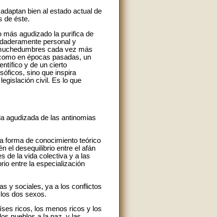
 adaptan bien al estado actual de
 de éste.
co más agudizado la purifica de
rdaderamente personal y
te, muchedumbres cada vez más
e, como en épocas pasadas, un
ntífico y de un cierto
óficos, sino que inspira
legislación civil. Es lo que
ia agudizada de las antinomias
na forma de conocimiento teórico
 el desequilibrio entre el afán
s de la vida colectiva y a las
io entre la especialización
 y sociales, ya a los conflictos
 los dos sexos.
ses ricos, los menos ricos y los
los pueblos a la paz, y las