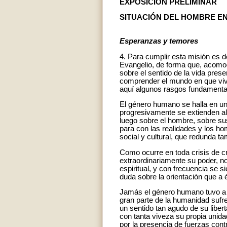
EXPOSICIÓN PRELIMINAR
SITUACIÓN DEL HOMBRE E
Esperanzas y temores
4. Para cumplir esta misión es de
Evangelio, de forma que, acomod
sobre el sentido de la vida pres
comprender el mundo en que vivi
aquí algunos rasgos fundament
El género humano se halla en un
progresivamente se extienden al
luego sobre el hombre, sobre su
para con las realidades y los h
social y cultural, que redunda tam
Como ocurre en toda crisis de cr
extraordinariamente su poder, n
espiritual, y con frecuencia se 
duda sobre la orientación que a 
Jamás el género humano tuvo a s
gran parte de la humanidad sufr
un sentido tan agudo de su liber
con tanta viveza su propia unida
por la presencia de fuerzas cont