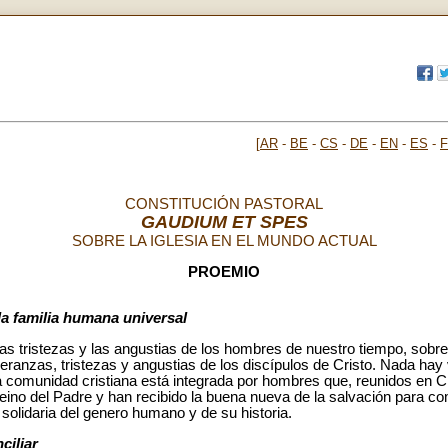
[
AR
-
BE
-
CS
-
DE
-
EN
-
ES
-
CONSTITUCIÓN PASTORAL
GAUDIUM ET SPES
SOBRE LA IGLESIA EN EL MUNDO ACTUAL
PROEMIO
 la familia humana universal
as tristezas y las angustias de los hombres de nuestro tiempo, sobr
peranzas, tristezas y angustias de los discípulos de Cristo. Nada 
 comunidad cristiana está integrada por hombres que, reunidos en Cri
reino del Padre y han recibido la buena nueva de la salvación para com
 solidaria del genero humano y de su historia.
ciliar