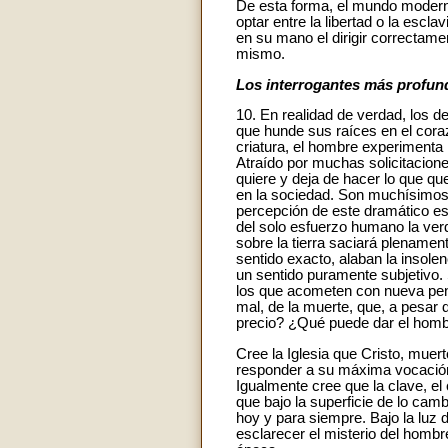
De esta forma, el mundo moderno 
optar entre la libertad o la escla
en su mano el dirigir correctame
mismo.
Los interrogantes más profun
10. En realidad de verdad, los d
que hunde sus raíces en el cora
criatura, el hombre experimenta 
Atraído por muchas solicitacion
quiere y deja de hacer lo que que
en la sociedad. Son muchísimos l
percepción de este dramático est
del solo esfuerzo humano la verd
sobre la tierra saciará plenamen
sentido exacto, alaban la insole
un sentido puramente subjetivo.
los que acometen con nueva pene
mal, de la muerte, que, a pesar 
precio? ¿Qué puede dar el homb
Cree la Iglesia que Cristo, muert
responder a su máxima vocación 
Igualmente cree que la clave, el 
que bajo la superficie de lo ca
hoy y para siempre. Bajo la luz d
esclarecer el misterio del hombr