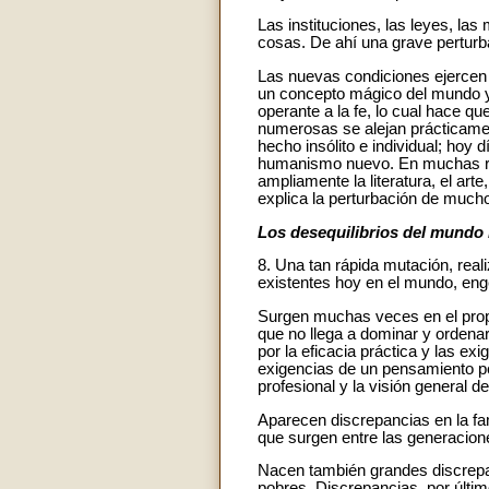
Las instituciones, las leyes, la
cosas. De ahí una grave pertur
Las nuevas condiciones ejercen in
un concepto mágico del mundo y
operante a la fe, lo cual hace 
numerosas se alejan prácticament
hecho insólito e individual; hoy 
humanismo nuevo. En muchas regi
ampliamente la literatura, el arte
explica la perturbación de much
Los desequilibrios del mund
8. Una tan rápida mutación, real
existentes hoy en el mundo, eng
Surgen muchas veces en el propi
que no llega a dominar y ordenar
por la eficacia práctica y las ex
exigencias de un pensamiento per
profesional y la visión general d
Aparecen discrepancias en la fam
que surgen entre las generacion
Nacen también grandes discrepan
pobres. Discrepancias, por último