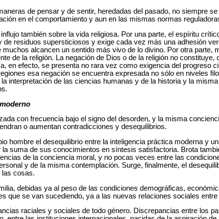
s maneras de pensar y de sentir, heredadas del pasado, no siempre se
bación en el comportamiento y aun en las mismas normas reguladoras
flujo también sobre la vida religiosa. Por una parte, el espíritu críti
 de residuos supersticiosos y exige cada vez más una adhesión ve
que muchos alcancen un sentido más vivo de lo divino. Por otra par
e de la religión. La negación de Dios o de la religión no constituy
día, en efecto, se presenta no rara vez como exigencia del progreso cie
ones esa negación se encuentra expresada no sólo en niveles filos
, la interpretación de las ciencias humanas y de la historia y la misma 
os.
o moderno
izada con frecuencia bajo el signo del desorden, y la misma concienc
endran o aumentan contradicciones y desequilibrios.
o hombre el desequilibrio entre la inteligencia práctica moderna y u
 la suma de sus conocimientos en síntesis satisfactoria. Brota también
igencias de la conciencia moral, y no pocas veces entre las condicione
sonal y de la misma contemplación. Surge, finalmente, el desequilibr
e las cosas.
ilia, debidas ya al peso de las condiciones demográficas, económicas
es que se van sucediendo, ya a las nuevas relaciones sociales entre
cias raciales y sociales de todo género. Discrepancias entre los paí
, entre las instituciones internacionales, nacidas de la aspiración de 