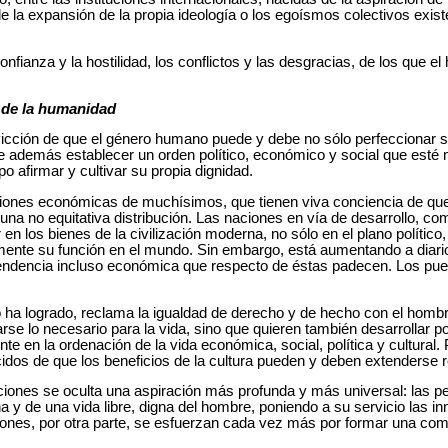
e la expansión de la propia ideología o los egoísmos colectivos exist
nfianza y la hostilidad, los conflictos y las desgracias, de los que e
 de la humanidad
onvicción de que el género humano puede y debe no sólo perfeccionar 
e además establecer un orden político, económico y social que esté 
o afirmar y cultivar su propia dignidad.
aciones económicas de muchísimos, que tienen viva conciencia de que
 a una no equitativa distribución. Las naciones en vía de desarrollo, 
en los bienes de la civilización moderna, no sólo en el plano político
nte su función en el mundo. Sin embargo, está aumentando a diario 
endencia incluso económica que respecto de éstas padecen. Los pue
lo ha logrado, reclama la igualdad de derecho y de hecho con el hombr
arse lo necesario para la vida, sino que quieren también desarrollar p
te en la ordenación de la vida económica, social, política y cultural. 
idos de que los beneficios de la cultura pueden y deben extenderse 
aciones se oculta una aspiración más profunda y más universal: las p
a y de una vida libre, digna del hombre, poniendo a su servicio las i
iones, por otra parte, se esfuerzan cada vez más por formar una com