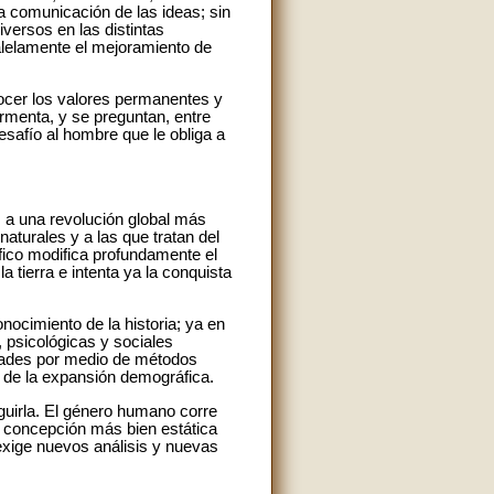
la comunicación de las ideas; sin
versos en las distintas
alelamente el mejoramiento de
ocer los valores permanentes y
rmenta, y se preguntan, entre
esafío al hombre que le obliga a
s a una revolución global más
aturales y a las que tratan del
tífico modifica profundamente el
 tierra e intenta ya la conquista
nocimiento de la historia; ya en
, psicológicas y sociales
edades por medio de métodos
 de la expansión demográfica.
guirla. El género humano corre
a concepción más bien estática
exige nuevos análisis y nuevas