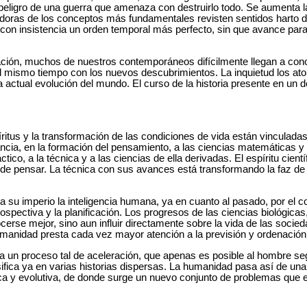
 el peligro de una guerra que amenaza con destruirlo todo. Se aumenta 
idoras de los conceptos más fundamentales revisten sentidos harto di
a con insistencia un orden temporal más perfecto, sin que avance par
ación, muchos de nuestros contemporáneos difícilmente llegan a con
l mismo tiempo con los nuevos descubrimientos. La inquietud los ato
 actual evolución del mundo. El curso de la historia presente en un d
píritus y la transformación de las condiciones de vida están vinculada
ncia, en la formación del pensamiento, a las ciencias matemáticas y n
ctico, a la técnica y a las ciencias de ella derivadas. El espíritu cien
de pensar. La técnica con sus avances está transformando la faz de la
su imperio la inteligencia humana, ya en cuanto al pasado, por el co
prospectiva y la planificación. Los progresos de las ciencias biológicas
cerse mejor, sino aun influir directamente sobre la vida de las soci
umanidad presta cada vez mayor atención a la previsión y ordenación
 a un proceso tal de aceleración, que apenas es posible al hombre se
ifica ya en varias historias dispersas. La humanidad pasa así de un
ica y evolutiva, de donde surge un nuevo conjunto de problemas que 