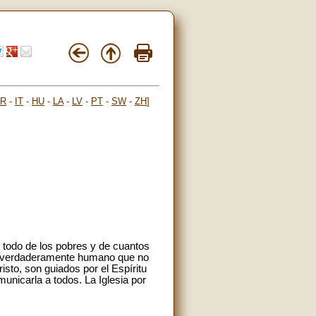
FR
-
IT
-
HU
-
LA
-
LV
-
PT
-
SW
-
ZH
]
e todo de los pobres y de cuantos
hay verdaderamente humano que no
sto, son guiados por el Espíritu
unicarla a todos. La Iglesia por