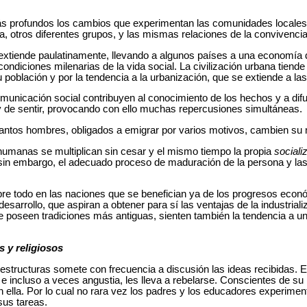
más profundos los cambios que experimentan las comunidades locales t
aldea, otros diferentes grupos, y las mismas relaciones de la convivencia
se extiende paulatinamente, llevando a algunos países a una economía
diciones milenarias de la vida social. La civilización urbana tiende
población y por la tendencia a la urbanización, que se extiende a las
nicación social contribuyen al conocimiento de los hechos y a difu
de sentir, provocando con ello muchas repercusiones simultáneas.
antos hombres, obligados a emigrar por varios motivos, cambien su 
humanas se multiplican sin cesar y el mismo tiempo la propia
sociali
sin embargo, el adecuado proceso de maduración de la persona y las
bre todo en las naciones que se benefician ya de los progresos econ
esarrollo, que aspiran a obtener para sí las ventajas de la industriali
e poseen tradiciones más antiguas, sienten también la tendencia a un
 y religiosos
estructuras somete con frecuencia a discusión las ideas recibidas. E
e incluso a veces angustia, les lleva a rebelarse. Conscientes de su p
 ella. Por lo cual no rara vez los padres y los educadores experiment
sus tareas.