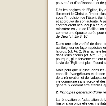
pauvreté et d’obéissance, et de p
Dès les origines de l’Église, il
librement le Christ et l’imiter 
sous l’impulsion de l’Esprit Saint
et approuva de son autorité. À p
contribuèrent beaucoup à ce que 
ministère en vue de l’édification
comme une épouse parée pour s
de Dieu (cf.
Ep
3, 10).
Dans une telle variété de dons, 
au Seigneur de façon spéciale en
la croix (cf.
Ph
2, 8) a racheté le
dans leurs cœurs (cf.
Rm
5, 5),
pourquoi, plus fervente est leur
la vie de l’Église et plus fécond 
Mais pour que l’Église, dans les
conseils évangéliques et de son 
de la rénovation et de l’adaptation
vie commune sans vœux et des ins
généraux devront être établies ap
2.
Principes généraux d’une r
La rénovation et l’adaptation de 
l’inspiration originelle des instit