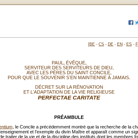
[
BE
-
CS
-
DE
-
EN
-
ES
-
PAUL, ÉVÊQUE,
SERVITEUR DES SERVITEURS DE DIEU,
AVEC LES PÈRES DU SAINT CONCILE,
POUR QUE LE SOUVENIR S'EN MAINTIENNE À JAMAIS.
DÉCRET SUR LA RÉNOVATION
ET L'ADAPTATION DE LA VIE RELIGIEUSE
PERFECTAE
CARITATE
PRÉAMBULE
entium
, le Concile a précédemment montré que la recherche de la char
’enseignement et l’exemple du divin Maître et apparaît comme un s
e traiter de la vie et de la discipline des instituts dont les membres 