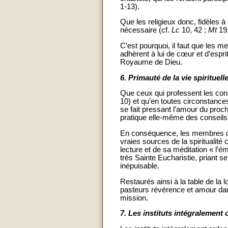
1-13).
Que les religieux donc, fidèles à
nécessaire (cf.
Lc
10, 42 ;
Mt
19
C’est pourquoi, il faut que les m
adhèrent à lui de cœur et d’espri
Royaume de Dieu.
6.
Primauté de la vie spirituell
Que ceux qui professent les conse
10) et qu’en toutes circonstances
se fait pressant l’amour du procha
pratique elle-même des conseils
En conséquence, les membres des 
vraies sources de la spiritualité 
lecture et de sa méditation « l’é
très Sainte Eucharistie, priant sel
inépuisable.
Restaurés ainsi à la table de la l
pasteurs révérence et amour dans 
mission.
7.
Les instituts intégralement