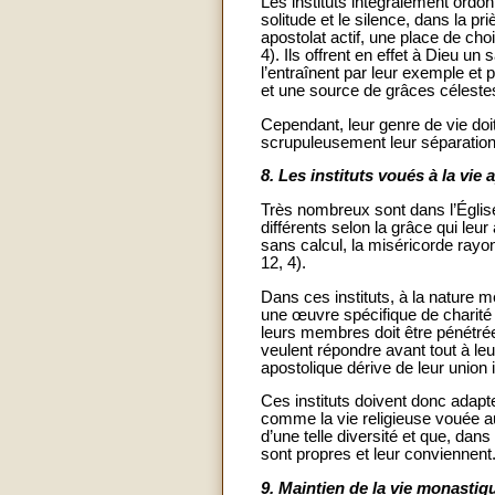
Les instituts intégralement ord
solitude et le silence, dans la p
apostolat actif, une place de ch
4). Ils offrent en effet à Dieu un
l’entraînent par leur exemple et 
et une source de grâces céleste
Cependant, leur genre de vie doit
scrupuleusement leur séparation
8.
Les instituts voués à la vie 
Très nombreux sont dans l’Église
différents selon la grâce qui leu
sans calcul, la miséricorde rayon
12, 4).
Dans ces instituts, à la nature m
une œuvre spécifique de charité 
leurs membres doit être pénétrée d
veulent répondre avant tout à leu
apostolique dérive de leur union
Ces instituts doivent donc adapt
comme la vie religieuse vouée a
d’une telle diversité et que, dans
sont propres et leur conviennent
9.
Maintien de la vie monastiqu