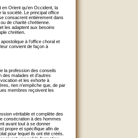
t en Orient qu’en Occident, la
 la société. Le principal office
s se consacrent entièrement dans
 ou de charité chrétienne.
 et les adaptent aux besoins
ple chrétien.
apostolique à l’office choral et
leur convient de façon à
e la profession des conseils
oin des malades et d’autres
vocation et les exhorte à
rères, rien n’empêche que, de par
lques membres reçoivent les
fession véritable et complète des
 une consécration à des hommes
ent avant tout à se donner
st propre et spécifique afin de
t pour lequel ils ont été créés.