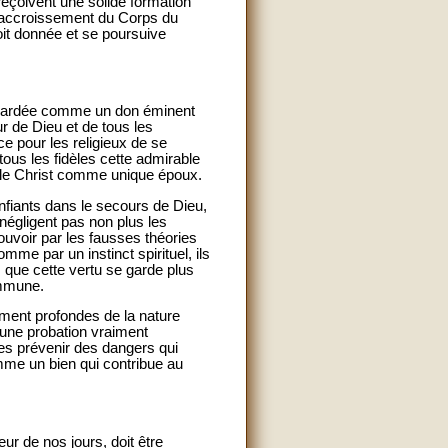
reçoivent une solide formation
l’accroissement du Corps du
soit donnée et se poursuive
 regardée comme un don éminent
ur de Dieu et de tous les
ce pour les religieux de se
ous les fidèles cette admirable
e a le Christ comme unique époux.
onfiants dans le secours de Dieu,
 négligent pas non plus les
ouvoir par les fausses théories
me par un instinct spirituel, ils
, que cette vertu se garde plus
ommune.
ement profondes de la nature
 une probation vraiment
les prévenir des dangers qui
mme un bien qui contribue au
ur de nos jours, doit être