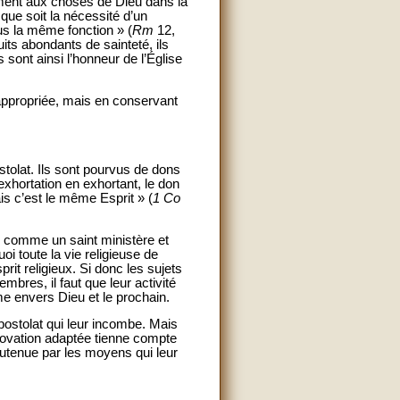
ement aux choses de Dieu dans la
 que soit la nécessité d’un
us la même fonction » (
Rm
12,
ruits abondants de sainteté, ils
 sont ainsi l’honneur de l’Église
n appropriée, mais en conservant
tolat. Ils sont pourvus de dons
exhortation en exhortant, le don
ais c’est le même Esprit » (
1 Co
e, comme un saint ministère et
i toute la vie religieuse de
rit religieux. Si donc les sujets
mbres, il faut que leur activité
me envers Dieu et le prochain.
postolat qui leur incombe. Mais
novation adaptée tienne compte
 soutenue par les moyens qui leur