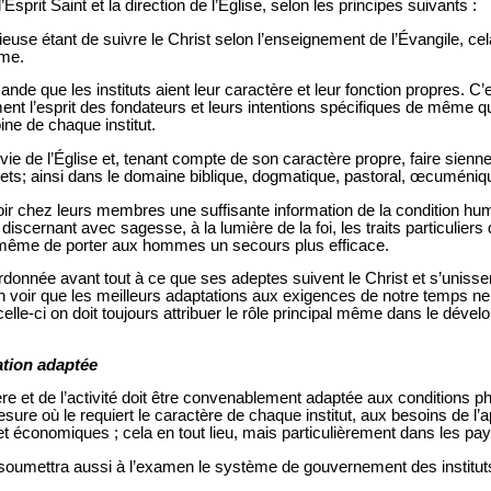
Esprit Saint et la direction de l’Église, selon les principes suivants :
ieuse étant de suivre le Christ selon l’enseignement de l’Évangile, cela
ême.
de que les instituts aient leur caractère et leur fonction propres. C’
ent l’esprit des fondateurs et leurs intentions spécifiques de même qu
ine de chaque institut.
 la vie de l’Église et, tenant compte de son caractère propre, faire sienn
ojets; ainsi dans le domaine biblique, dogmatique, pastoral, œcuméniqu
oir chez leurs membres une suffisante information de la condition hu
discernant avec sagesse, à la lumière de la foi, les traits particuliers
 à même de porter aux hommes un secours plus efficace.
rdonnée avant tout à ce que ses adeptes suivent le Christ et s’unisse
en voir que les meilleurs adaptations aux exigences de notre temps ne
 celle-ci on doit toujours attribuer le rôle principal même dans le déve
ation adaptée
rière et de l’activité doit être convenablement adaptée aux conditions 
esure où le requiert le caractère de chaque institut, aux besoins de l’
 et économiques ; cela en tout lieu, mais particulièrement dans les pa
soumettra aussi à l’examen le système de gouvernement des institut