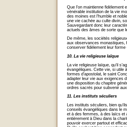
Que l’on maintienne fidèlement et
vénérable institution de la vie mo
des moines est l’humble et noble
une vie cachée au culte divin, s
Sauvegardant donc leur caractère 
actuels des âmes de sorte que l
De même, les sociétés religieuses 
aux observances monastiques, ha
conserver fidèlement leur forme d
10.
La vie religieuse laïque
La vie religieuse laïque, qu’il 
évangéliques. Cette vie, si utile
formes d’apostolat, le saint Con
adapter leur vie aux exigences d
une disposition du chapitre géné
ordres sacrés pour subvenir aux
11.
Les instituts séculiers
Les instituts séculiers, bien qu’
conseils évangéliques dans le m
et à des femmes, à des laïcs et 
entièrement à Dieu dans la charité
pouvoir exercer partout et effic