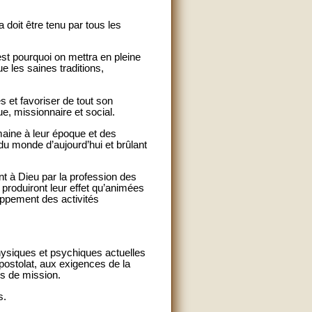
 doit être tenu par tous les
est pourquoi on mettra en pleine
e les saines traditions,
es et favoriser de tout son
e, missionnaire et social.
maine à leur époque et des
 du monde d’aujourd’hui et brûlant
nt à Dieu par la profession des
 produiront leur effet qu’animées
loppement des activités
physiques et psychiques actuelles
apostolat, aux exigences de la
ys de mission.
s.