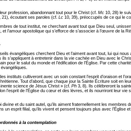
 leur profession, abandonnant tout pour le Christ (cf.
Mc
10, 28) le sui
, 21), écoutant ses paroles (cf.
Lc
10, 39), préoccupés de ce qui le c
embres de tout institut, ne cherchant avant tout que Dieu seul, unissent
t, et l’amour apostolique qui s’efforce de s’associer à l’œuvre de la R
e
ils évangéliques cherchent Dieu et l’aiment avant tout, lui qui nous 
 ils s’appliquent à entretenir dans la vie cachée en Dieu avec le Chris
in pour le salut du monde et l’édification de l’Église. Par cette charité 
 évangéliques.
instituts cultiveront avec un soin constant l’esprit d’oraison et l’o
chrétienne. Tout d’abord, que chaque jour la Sainte Écriture soit en le
minente science de Jésus Christ » (cf.
Ph
3, 8). Ils célébreront la saint
on l’esprit de l’Église du cœur et des lèvres, et ils nourriront leur vie s
oi divine et du saint autel, qu’ils aiment fraternellement les membres du
un esprit filial, qu’ils vivent et pensent toujours plus avec l’Église 
 ordonnés à la contemplation