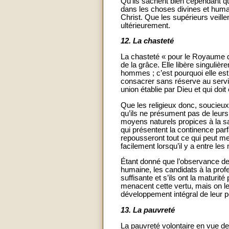
Qu’ils sachent bien cependant qu
dans les choses divines et humai
Christ. Que les supérieurs veille
ultérieurement.
12.
La chasteté
La chasteté « pour le Royaume d
de la grâce. Elle libère singuli
hommes ; c’est pourquoi elle est 
consacrer sans réserve au servic
union établie par Dieu et qui doi
Que les religieux donc, soucieux 
qu’ils ne présument pas de leurs 
moyens naturels propices à la sa
qui présentent la continence par
repousseront tout ce qui peut met
facilement lorsqu’il y a entre le
Étant donné que l’observance de 
humaine, les candidats à la prof
suffisante et s’ils ont la maturi
menacent cette vertu, mais on l
développement intégral de leur p
13.
La pauvreté
La pauvreté volontaire en vue de 