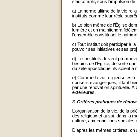
s’accomplir, sous l’impulsion de l’
a) La norme ultime de la vie relig
instituts comme leur règle supr
b) Le bien même de l’Église deman
lumière et on maintiendra fidèlem
l’ensemble constituant le patrimo
c) Tout institut doit participer à
pouvoir ses initiatives et ses pr
d) Les instituts doivent promouv
besoins de l’Église, de sorte que 
du zèle apostolique, ils soient
e) Comme la vie religieuse est o
conseils évangéliques, il faut bi
par une rénovation spirituelle. À
extérieures.
3.
Critères pratiques de rénov
L’organisation de la vie, de la p
des religieux et aussi, dans la m
culture, aux conditions sociales
D’après les mêmes critères, on 