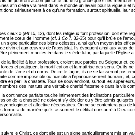
’ils ne pourront accomplir cette tâche si grande que si les membres 
nes afin d’être vraiment dans le monde un levain pour la vigueur et 
nt donc sérieusement à ce qu’une formation, surtout spirituelle, leur 
es cieux » (
Mt
19, 12), dont les religieux font profession, doit être
èrement le cœur de l’homme (cf.
1 Co
7, 32-35) pour qu’il brûle de l’amo
un signe particulier des biens célestes, ainsi qu’un moyen très effica
e divin et aux œuvres de l’apostolat. Ils évoquent ainsi aux yeux de t
t être pleinement manifestée dans le siècle futur, par laquelle l’Églis
de la fidélité à leur profession, croient aux paroles du Seigneur et, c
forces et pratiquent la mortification et la maîtrise des sens. Qu’ils ne
nté de l’âme et du corps. De cette façon, ils ne se laisseront pas ém
faite comme impossible ou nuisible à l’épanouissement humain ; et, com
tre en péril la chasteté. Tous se souviendront, surtout les supérieurs
s membres des instituts une véritable charité fraternelle dans la vie c
la continence parfaite touche intimement des inclinations particulièr
ession de la chasteté ne doivent s’y décider ou y être admis qu’après
té psychologique et affective nécessaires. On ne se contentera pas de 
es formera de manière qu’ils assument le célibat consacré à Dieu co
ersonnalité.
suivre le Christ, ce dont elle est un signe particulièrement mis en vale