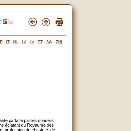
FR
-
IT
-
HU
-
LA
-
LV
-
PT
-
SW
-
ZH
]
ité parfaite par les conseils
igne éclatant du Royaume des
font profession de chasteté, de