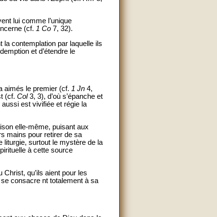
vent lui comme l’unique
oncerne (cf.
1 Co
7, 32).
 la contemplation par laquelle ils
édemption et d’étendre le
a aimés le premier (cf.
1 Jn
4,
t (cf.
Col
3, 3), d’où s’épanche et
aussi est vivifiée et régie la
raison elle-même, puisant aux
urs mains pour retirer de sa
e liturgie, surtout le mystère de la
pirituelle à cette source
 Christ, qu’ils aient pour les
et se consacre nt totalement à sa