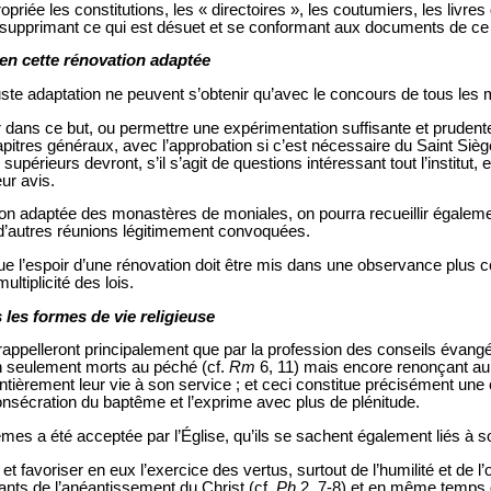
opriée les constitutions, les « directoires », les coutumiers, les livre
supprimant ce qui est désuet et se conformant aux documents de ce 
en cette rénovation adaptée
uste adaptation ne peuvent s’obtenir qu’avec le concours de tous les m
r dans ce but, ou permettre une expérimentation suffisante et prudente
res généraux, avec l’approbation si c’est nécessaire du Saint Siège 
 supérieurs devront, s’il s’agit de questions intéressant tout l’institu
ur avis.
ion adaptée des monastères de moniales, on pourra recueillir égaleme
d’autres réunions légitimement convoquées.
e l’espoir d’une rénovation doit être mis dans une observance plus c
ultiplicité des lois.
es formes de vie religieuse
rappelleront principalement que par la profession des conseils évangé
on seulement morts au péché (cf.
Rm
6, 11) mais encore renonçant au 
 entièrement leur vie à son service ; et ceci constitue précisément une 
nsécration du baptême et l’exprime avec plus de plénitude.
s a été acceptée par l’Église, qu’ils se sachent également liés à s
et favoriser en eux l’exercice des vertus, surtout de l’humilité et de l’
pants de l’anéantissement du Christ (cf.
Ph
2, 7-8) et en même temps de