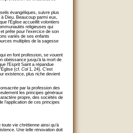
seils évangéliques, suivre plus
ée à Dieu. Beaucoup parmi eux,
ue l’Église accueillit volontiers
 communautés religieuses qui
 et prête pour l’exercice de son
ons variés de ses enfants
sources multiples de la sagesse
qui en font profession, se vouent
son obéissance jusqu’à la mort de
que l’Esprit Saint a répandue
’Église (cf.
Col
1, 24). C’est
ur existence, plus riche devient
 consacrée par la profession des
 seulement les principes généraux
ur caractère propre, des sociétés de
 l’application de ces principes
 toute vie chrétienne ainsi qu’à
xistence. Une telle rénovation doit