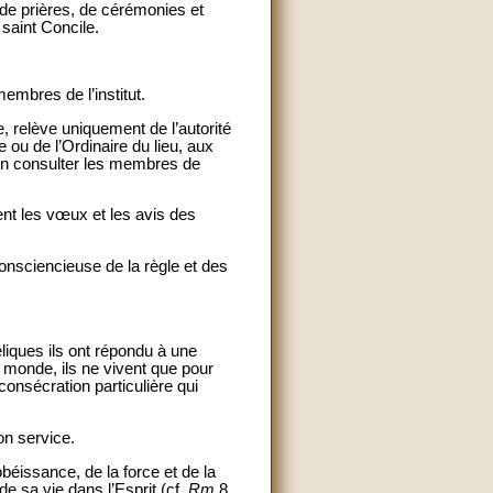
s de prières, de cérémonies et
saint Concile.
embres de l’institut.
, relève uniquement de l’autorité
ou de l’Ordinaire du lieu, aux
t, en consulter les membres de
nt les vœux et les avis des
onsciencieuse de la règle et des
liques ils ont répondu à une
monde, ils ne vivent que pour
consécration particulière qui
on service.
obéissance, de la force et de la
 sa vie dans l’Esprit (cf.
Rm
8,