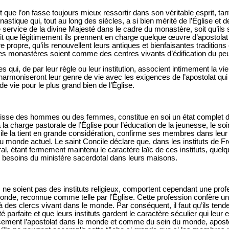
 que l’on fasse toujours mieux ressortir dans son véritable esprit, tan
nastique qui, tout au long des siècles, a si bien mérité de l’Église et de
 service de la divine Majesté dans le cadre du monastère, soit qu’il
oit que légitimement ils prennent en charge quelque œuvre d’apostolat
propre, qu’ils renouvellent leurs antiques et bienfaisantes traditions
es monastères soient comme des centres vivants d’édification du peu
qui, de par leur règle ou leur institution, associent intimement la vie 
rmoniseront leur genre de vie avec les exigences de l’apostolat qui 
e vie pour le plus grand bien de l’Église.
s’agisse des hommes ou des femmes, constitue en soi un état complet d
 à la charge pastorale de l’Église pour l’éducation de la jeunesse, le s
cile la tient en grande considération, confirme ses membres dans leur 
u monde actuel. Le saint Concile déclare que, dans les instituts de F
ral, étant fermement maintenu le caractère laïc de ces instituts, que
 besoins du ministère sacerdotal dans leurs maisons.
ils ne soient pas des instituts religieux, comportent cependant une pro
onde, reconnue comme telle par l’Église. Cette profession confère
à des clercs vivant dans le monde. Par conséquent, il faut qu’ils tend
 parfaite et que leurs instituts gardent le caractère séculier qui leur e
acement l’apostolat dans le monde et comme du sein du monde, apostola