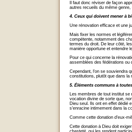
Il faut donc réviser de façon appr
autres recueils du même genre, 
4.
Ceux qui doivent mener à bi
Une rénovation efficace et une j
Mais fixer les normes et légifére
compétente, notamment des chapit
termes du droit. De leur côté, les
manière opportune et entendre le
Pour ce qui concerne la rénovat
assemblées des fédérations ou 
Cependant, l’on se souviendra qu
constitutions, plutôt que dans la m
5.
Éléments communs à toutes l
Les membres de tout institut se 
vocation divine de sorte que, n
Dieu seul. Ils ont en effet dédié
s’enracine intimement dans la co
Comme cette donation d’eux-même
Cette donation à Dieu doit exiger 
chasteté, qui les rendent partici