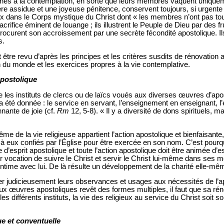
onnés à la contemplation, en sorte que leurs membres vaquent uniqu
rière assidue et une joyeuse pénitence, conservent toujours, si urgente
oix dans le Corps mystique du Christ dont « les membres n’ont pas to
 sacrifice éminent de louange ; ils illustrent le Peuple de Dieu par des f
procurent son accroissement par une secrète fécondité apostolique. Ils
s.
 être revu d’après les principes et les critères susdits de rénovatio
 du monde et les exercices propres à la vie contemplative.
apostolique
 les instituts de clercs ou de laïcs voués aux diverses œuvres d’apos
r a été donnée : le service en servant, l’enseignement en enseignant, l’
nante de joie (cf.
Rm
12, 5-8). « Il y a diversité de dons spirituels, m
ême de la vie religieuse appartient l’action apostolique et bienfaisant
à eux confiés par l’Église pour être exercée en son nom. C’est pourquo
’esprit apostolique et toute l’action apostolique doit être animée d’esp
r vocation de suivre le Christ et servir le Christ lui-même dans ses me
 intime avec lui. De là résulte un développement de la charité elle-mê
er judicieusement leurs observances et usages aux nécessités de l’a
ux œuvres apostoliques revêt des formes multiples, il faut que sa ré
 les différents instituts, la vie des religieux au service du Christ soit
.
e et conventuelle