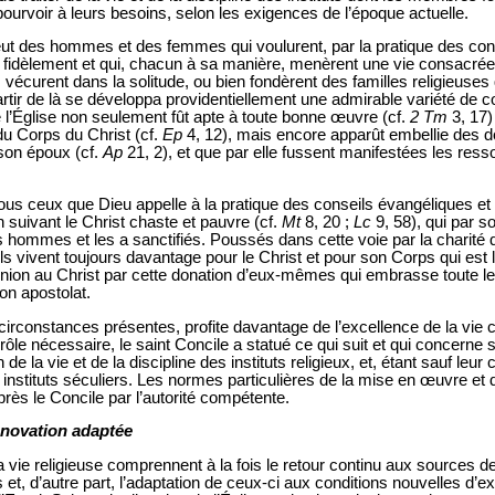
ourvoir à leurs besoins, selon les exigences de l’époque actuelle.
 y eut des hommes et des femmes qui voulurent, par la pratique des con
plus fidèlement et qui, chacun à sa manière, menèrent une vie consacr
, vécurent dans la solitude, ou bien fondèrent des familles religieuses q
artir de là se développa providentiellement une admirable variété de
l’Église non seulement fût apte à toute bonne œuvre (cf.
2 Tm
3, 17)
 du Corps du Christ (cf.
Ep
4, 12), mais encore apparût embellie des d
on époux (cf.
Ap
21, 2), et que par elle fussent manifestées les res
tous ceux que Dieu appelle à la pratique des conseils évangéliques et 
 suivant le Christ chaste et pauvre (cf.
Mt
8, 20 ;
Lc
9, 58), qui par 
s hommes et les a sanctifiés. Poussés dans cette voie par la charité 
 ils vivent toujours davantage pour le Christ et pour son Corps qui est l
 union au Christ par cette donation d’eux-mêmes qui embrasse toute le
son apostolat.
 circonstances présentes, profite davantage de l’excellence de la vie
rôle nécessaire, le saint Concile a statué ce qui suit et qui concerne
 de la vie et de la discipline des instituts religieux, et, étant sauf le
tituts séculiers. Les normes particulières de la mise en œuvre et de
rès le Concile par l’autorité compétente.
énovation adaptée
la vie religieuse comprennent à la fois le retour continu aux sources de
uts et, d’autre part, l’adaptation de ceux-ci aux conditions nouvelles d’e