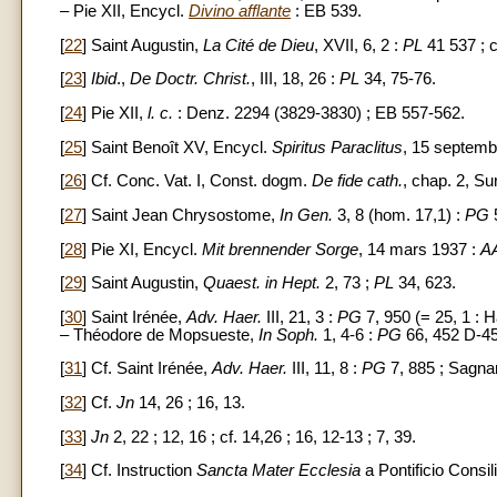
– Pie XII, Encycl.
Divino afflante
: EB 539.
[
22
] Saint Augustin,
La Cité de Dieu
, XVII, 6, 2 :
PL
41 537 ; c
[
23
]
Ibid
.,
De Doctr. Christ.
, III, 18, 26 :
PL
34, 75-76.
[
24
] Pie XII,
l. c.
: Denz. 2294 (3829-3830) ; EB 557-562.
[
25
] Saint Benoît XV, Encycl.
Spiritus Paraclitus
, 15 septemb
[
26
] Cf. Conc. Vat. I, Const. dogm.
De fide cath.
, chap. 2, Su
[
27
] Saint Jean Chrysostome,
In Gen.
3, 8 (hom. 17,1) :
PG
5
[
28
] Pie XI, Encycl.
Mit brennender Sorge
, 14 mars 1937 :
A
[
29
] Saint Augustin,
Quaest. in Hept.
2, 73 ;
PL
34, 623.
[
30
] Saint Irénée,
Adv. Haer.
III, 21, 3 :
PG
7, 950 (= 25, 1 : H
– Théodore de Mopsueste,
In Soph.
1, 4-6 :
PG
66, 452 D-45
[
31
] Cf. Saint Irénée,
Adv. Haer.
III, 11, 8 :
PG
7, 885 ; Sagnar
[
32
] Cf.
Jn
14, 26 ; 16, 13.
[
33
]
Jn
2, 22 ; 12, 16 ; cf. 14,26 ; 16, 12-13 ; 7, 39.
[
34
] Cf. Instruction
Sancta Mater Ecclesia
a Pontificio Consi