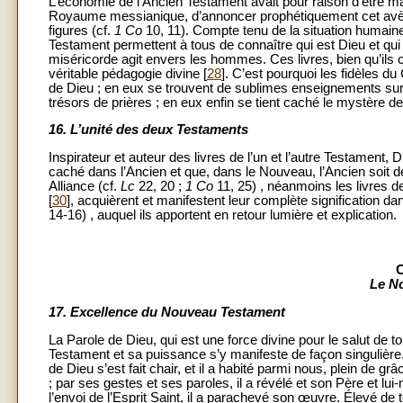
L’économie de l’Ancien Testament avait pour raison d’être m
Royaume messianique, d’annoncer prophétiquement cet av
figures (cf.
1 Co
10, 11). Compte tenu de la situation humaine 
Testament permettent à tous de connaître qui est Dieu et qu
miséricorde agit envers les hommes. Ces livres, bien qu’ils c
véritable pédagogie divine [
28
]. C’est pourquoi les fidèles d
de Dieu ; en eux se trouvent de sublimes enseignements sur 
trésors de prières ; en eux enfin se tient caché le mystère de
16.
L’unité des deux Testaments
Inspirateur et auteur des livres de l’un et l’autre Testament,
caché dans l’Ancien et que, dans le Nouveau, l’Ancien soit dé
Alliance (cf.
Lc
22, 20 ;
1 Co
11, 25) , néanmoins les livres 
[
30
], acquièrent et manifestent leur complète signification 
14-16) , auquel ils apportent en retour lumière et explication.
Le N
17.
Excellence du Nouveau Testament
La Parole de Dieu, qui est une force divine pour le salut de to
Testament et sa puissance s’y manifeste de façon singulière.
de Dieu s’est fait chair, et il a habité parmi nous, plein de grâ
; par ses gestes et ses paroles, il a révélé et son Père et lu
l’envoi de l’Esprit Saint, il a parachevé son œuvre. Élevé de te