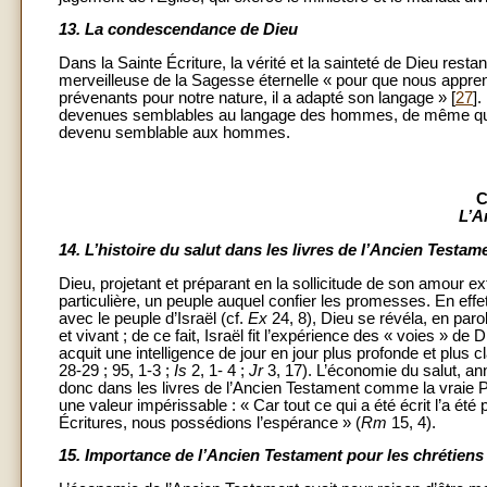
13.
La condescendance de Dieu
Dans la Sainte Écriture, la vérité et la sainteté de Dieu re
merveilleuse de la Sagesse éternelle « pour que nous apprenio
prévenants pour notre nature, il a adapté son langage » [
27
].
devenues semblables au langage des hommes, de même que jadi
devenu semblable aux hommes.
C
L’A
14.
L’histoire du salut dans les livres de l’Ancien Testam
Dieu, projetant et préparant en la sollicitude de son amour ex
particulière, un peuple auquel confier les promesses. En effe
avec le peuple d’Israël (cf.
Ex
24, 8), Dieu se révéla, en paro
et vivant ; de ce fait, Israël fit l’expérience des « voies » d
acquit une intelligence de jour en jour plus profonde et plus 
28-29 ; 95, 1-3 ;
Is
2, 1- 4 ;
Jr
3, 17). L’économie du salut, an
donc dans les livres de l’Ancien Testament comme la vraie Pa
une valeur impérissable : « Car tout ce qui a été écrit l’a été 
Écritures, nous possédions l’espérance » (
Rm
15, 4).
15.
Importance de l’Ancien Testament pour les chrétiens