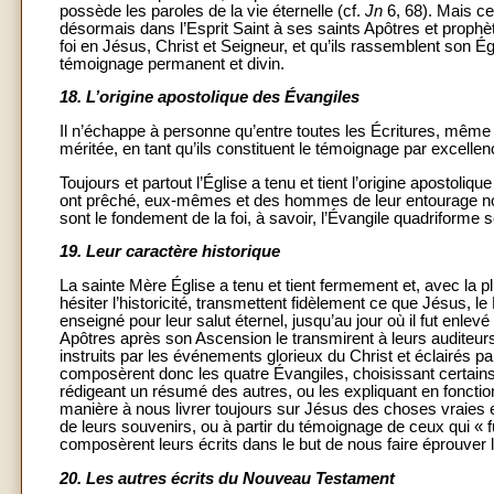
possède les paroles de la vie éternelle (cf.
Jn
6, 68). Mais ce
désormais dans l’Esprit Saint à ses saints Apôtres et prophè
foi en Jésus, Christ et Seigneur, et qu’ils rassemblent son É
témoignage permanent et divin.
18.
L’origine apostolique des Évangiles
Il n’échappe à personne qu’entre toutes les Écritures, mêm
méritée, en tant qu’ils constituent le témoignage par excellen
Toujours et partout l’Église a tenu et tient l’origine apostoliq
ont prêché, eux-mêmes et des hommes de leur entourage nous l
sont le fondement de la foi, à savoir, l’Évangile quadriforme 
19.
Leur caractère historique
La sainte Mère Église a tenu et tient fermement et, avec la 
hésiter l’historicité, transmettent fidèlement ce que Jésus, l
enseigné pour leur salut éternel, jusqu’au jour où il fut enlevé 
Apôtres après son Ascension le transmirent à leurs auditeu
instruits par les événements glorieux du Christ et éclairés par 
composèrent donc les quatre Évangiles, choisissant certains
rédigeant un résumé des autres, ou les expliquant en fonction
manière à nous livrer toujours sur Jésus des choses vraies e
de leurs souvenirs, ou à partir du témoignage de ceux qui « fu
composèrent leurs écrits dans le but de nous faire éprouver
20.
Les autres écrits du Nouveau Testament