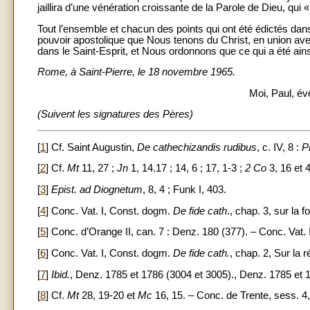
jaillira d’une vénération croissante de la Parole de Dieu, qui
Tout l’ensemble et chacun des points qui ont été édictés dan
pouvoir apostolique que Nous tenons du Christ, en union av
dans le Saint-Esprit, et Nous ordonnons que ce qui a été ainsi
Rome, à Saint-Pierre, le 18 novembre 1965.
Moi, Paul, év
(Suivent les signatures des Pères)
[
1
] Cf. Saint Augustin,
De cathechizandis rudibus
, c. IV, 8 :
P
[
2
] Cf.
Mt
11, 27 ;
Jn
1, 14.17 ; 14, 6 ; 17, 1-3 ;
2 Co
3, 16 et 4
[
3
]
Epist. ad Diognetum
, 8, 4 ; Funk I, 403.
[
4
] Conc. Vat. I, Const. dogm.
De fide cath
., chap. 3, sur la 
[
5
] Conc. d’Orange II, can. 7 : Denz. 180 (377). – Conc. Vat. I
[
6
] Conc. Vat. I, Const. dogm.
De fide cath.
, chap. 2, Sur la 
[
7
]
Ibid.
, Denz. 1785 et 1786 (3004 et 3005)., Denz. 1785 et 
[
8
] Cf.
Mt
28, 19-20 et
Mc
16, 15. – Conc. de Trente, sess. 4