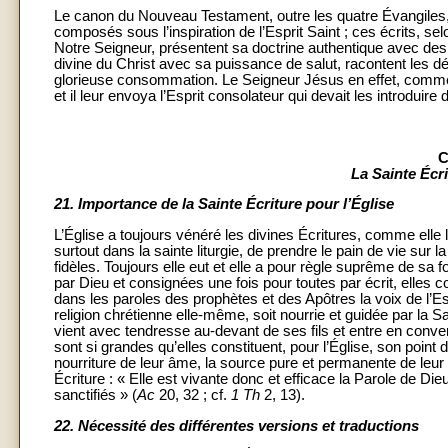
Le canon du Nouveau Testament, outre les quatre Évangiles, 
composés sous l’inspiration de l’Esprit Saint ; ces écrits, se
Notre Seigneur, présentent sa doctrine authentique avec des
divine du Christ avec sa puissance de salut, racontent les d
glorieuse consommation. Le Seigneur Jésus en effet, comme i
et il leur envoya l’Esprit consolateur qui devait les introduire 
C
La Sainte Écri
21.
Importance de la Sainte Écriture pour l’Église
L’Église a toujours vénéré les divines Écritures, comme elle 
surtout dans la sainte liturgie, de prendre le pain de vie sur l
fidèles. Toujours elle eut et elle a pour règle suprême de sa f
par Dieu et consignées une fois pour toutes par écrit, elle
dans les paroles des prophètes et des Apôtres la voix de l’Esp
religion chrétienne elle-même, soit nourrie et guidée par la Sa
vient avec tendresse au-devant de ses fils et entre en conver
sont si grandes qu’elles constituent, pour l’Église, son point d’
nourriture de leur âme, la source pure et permanente de leur v
Écriture : « Elle est vivante donc et efficace la Parole de Dieu
sanctifiés » (
Ac
20, 32 ; cf.
1 Th
2, 13).
22.
Nécessité des différentes versions et traductions