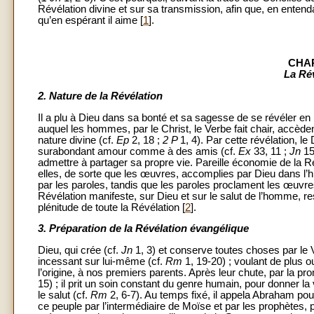
Révélation divine et sur sa transmission, afin que, en entenda
qu’en espérant il aime [
1
].
CHAP
La Ré
2.
Nature de la Révélation
Il a plu à Dieu dans sa bonté et sa sagesse de se révéler en 
auquel les hommes, par le Christ, le Verbe fait chair, accèden
nature divine (cf.
Ep
2, 18 ;
2 P
1, 4). Par cette révélation, le 
surabondant amour comme à des amis (cf.
Ex
33, 11 ;
Jn
15
admettre à partager sa propre vie. Pareille économie de la 
elles, de sorte que les œuvres, accomplies par Dieu dans l’his
par les paroles, tandis que les paroles proclament les œuvres
Révélation manifeste, sur Dieu et sur le salut de l’homme, resp
plénitude de toute la Révélation [
2
].
3.
Préparation de la Révélation évangélique
Dieu, qui crée (cf.
Jn
1, 3) et conserve toutes choses par l
incessant sur lui-même (cf.
Rm
1, 19-20) ; voulant de plus ou
l’origine, à nos premiers parents. Après leur chute, par la pr
15) ; il prit un soin constant du genre humain, pour donner la
le salut (cf.
Rm
2, 6-7). Au temps fixé, il appela Abraham pour
ce peuple par l’intermédiaire de Moïse et par les prophètes, 