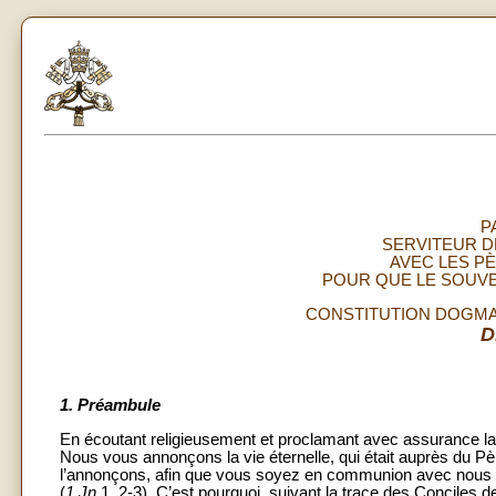
P
SERVITEUR D
AVEC LES PÈ
POUR QUE LE SOUVE
CONSTITUTION DOGMAT
D
1.
Préambule
En écoutant religieusement et proclamant avec assurance la Pa
Nous vous annonçons la vie éternelle, qui était auprès du P
l’annonçons, afin que vous soyez en communion avec nous e
(
1
Jn
1, 2-3). C’est pourquoi, suivant la trace des Conciles de