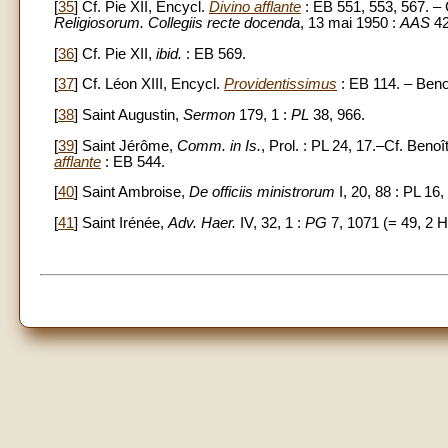
[
35
] Cf. Pie XII, Encycl.
Divino afflante
: EB 551, 553, 567. – 
Religiosorum. Collegiis recte docenda
, 13 mai 1950 :
AAS
42
[
36
] Cf. Pie XII,
ibid.
: EB 569.
[
37
] Cf. Léon XIII, Encycl.
Providentissimus
: EB 114. – Beno
[
38
] Saint Augustin,
Sermon
179, 1 :
PL
38, 966.
[
39
] Saint Jérôme,
Comm. in Is.
, Prol. : PL 24, 17.–Cf. Beno
afflante
: EB 544.
[
40
] Saint Ambroise,
De officiis ministrorum
I, 20, 88 : PL 16,
[
41
] Saint Irénée,
Adv. Haer.
IV, 32, 1 :
PG
7, 1071 (= 49, 2 H