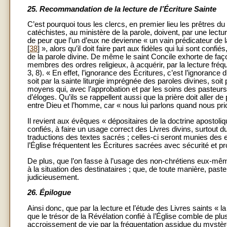
25.
Recommandation de la lecture de l’Écriture Sainte
C’est pourquoi tous les clercs, en premier lieu les prêtres 
catéchistes, au ministère de la parole, doivent, par une lect
de peur que l’un d’eux ne devienne « un vain prédicateur de l
[
38
] », alors qu’il doit faire part aux fidèles qui lui sont co
de la parole divine. De même le saint Concile exhorte de faço
membres des ordres religieux, à acquérir, par la lecture fréq
3, 8). « En effet, l’ignorance des Écritures, c’est l’ignorance d
soit par la sainte liturgie imprégnée des paroles divines, soit
moyens qui, avec l’approbation et par les soins des pasteurs
d’éloges. Qu’ils se rappellent aussi que la prière doit aller de
entre Dieu et l’homme, car « nous lui parlons quand nous pri
Il revient aux évêques « dépositaires de la doctrine apostoliq
confiés, à faire un usage correct des Livres divins, surtout
traductions des textes sacrés ; celles-ci seront munies des ex
l’Église fréquentent les Écritures sacrées avec sécurité et pro
De plus, que l’on fasse à l’usage des non-chrétiens eux-même
à la situation des destinataires ; que, de toute manière, pasteu
judicieusement.
26.
Épilogue
Ainsi donc, que par la lecture et l’étude des Livres saints « l
que le trésor de la Révélation confié à l’Église comble de 
accroissement de vie par la fréquentation assidue du mystère