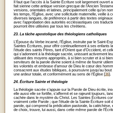
Il faut que l’accès à la Sainte Écriture soit largement ouvert
fait sienne cette antique version grecque de l’Ancien Testame
versions, orientales et latines, principalement celle qu’on n
les temps, l’Église, avec une sollicitude maternelle, veille à
diverses langues, de préférence à partir des textes originaux
avec l’approbation des autorités ecclésiastiques ces traductio
pourront être utilisées par tous les chrétiens.
23.
La tâche apostolique des théologiens catholiques
L’Épouse du Verbe incarné, l’Église, instruite par le Saint-Esp
Saintes Écritures, pour offrir continuellement à ses enfants la
l’étude des saints Pères, tant d’Orient que d’Occident, et cell
qui s’adonnent à la théologie sacrée, unissant activement leu
utilisant des moyens appropriés, à si bien scruter et à si bie
serviteurs de la parole divine soient à même de fournir utileme
les volontés et embrase d’amour de Dieu le cœur des homm
consacrent aux études bibliques, à poursuivre jusqu’au bout
une ardeur totale, et conformément au sens de l’Église [
36
].
24.
Écriture Sainte et théologie
La théologie sacrée s’appuie sur la Parole de Dieu écrite, i
elle aussi elle se fortifie, s’affermit et se rajeunit toujours, ta
cachée dans le mystère du Christ. Les Saintes Écritures conti
vraiment cette Parole ; que l’étude de la Sainte Écriture so
parole, qui comprend la prédication pastorale, la catéchèse, et
de choix, trouve, lui aussi, dans cette même parole de l’Écrit