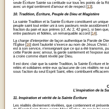
seule Écriture Sainte sa certitude sur tous les points de la R
avec un égal sentiment d’amour et de respect [
13
].
10.
Tradition, Écriture, Peuple de Dieu et Magistère
La sainte Tradition et la Sainte Écriture constituent un unique 
peuple saint tout entier uni à ses pasteurs reste assidûment 
fraction du pain et aux prières (cf.
Ac
2, 42 grec), si bien que,
entre pasteurs et fidèles, un remarquable accord [
14
].
La charge d’interpréter de façon authentique la Parole de Die
l’Église [
16
] dont l’autorité s’exerce au nom de Jésus Christ.
est à son service, n’enseignant que ce qui a été transmis, pu
cette Parole avec amour, la garde saintement et l’expose aussi
à croire comme étant révélé par Dieu.
Il est donc clair que la sainte Tradition, la Sainte Écriture et
reliés et solidaires entre eux qu’aucune de ces réalités ne 
sous l’action du seul Esprit Saint, elles contribuent efficac
C
L’inspiration de la Sa
11.
Inspiration et vérité de la Sainte Écriture
Les réalités divinement révélées, que contiennent et présenten