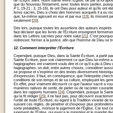
de l’Esprit Saint. Notre sainte Mère l’Église, de par la foi apo
que du Nouveau Testament, avec toutes leurs parties, puisque,
P
1, 19-21 ; 3, 15-16), ils ont Dieu pour auteur et qu’ils ont 
livres sacrés, Dieu a choisi des hommes auxquels il a eu rec
que, lui-même agissant en eux et par eux [
19
], ils missent p
seulement [
20
].
Dès lors, puisque toutes les assertions des auteurs inspirés 
faut déclarer que les livres de l’Écriture enseignent fermeme
dans les Lettres sacrées pour notre salut [
21
]. C’est pourquoi
redresser, former à la justice, afin que l’homme de Dieu se 
12.
Comment interpréter l’Écriture
Cependant, puisque Dieu, dans la Sainte Écriture, a parlé
Sainte Écriture, pour voir clairement ce que Dieu lui-même 
hagiographes ont vraiment voulu dire et ce qu’il a plu à Dieu 
hagiographes, on doit, entre autres choses, considérer aussi l
se propose et s’exprime en des textes diversement historiq
d’expression. Il faut, en conséquence, que l’interprète cher
conditions de son temps et de sa culture, employant les genres
En effet, pour vraiment découvrir ce que l’auteur sacré a voulu
manières natives de sentir, de parler ou de raconter courantes
dans les rapports humains [
24
]. Cependant, puisque la Sainte
qui la fit rédiger [
25
], il ne faut pas, pour découvrir exacteme
l’unité de toute l’Écriture, eu égard à la Tradition vivante de to
suivant ces règles, de pénétrer et d’exposer plus profondémen
sorte préalables, mûrisse le jugement de l’Église. Car tout ce
jugement de l’Église, qui exerce le ministère et le mandat div