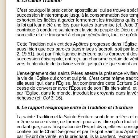
8.
La sainte Tradition
C’est pourquoi la prédication apostolique, qui se trouve spéc
succession ininterrompue jusqu’à la consommation des temp
exhortent les fidèles à garder fermement les traditions qu’ils o
la foi qui leur a été une fois pour toutes transmise (cf.
Jude
3)
contribue à conduire saintement la vie du peuple de Dieu et à 
son culte et elle transmet à chaque génération, tout ce qu’elle
Cette Tradition qui vient des Apôtres progresse dans l’Église 
aussi bien que des paroles transmises s’accroît, soit par la 
2, 19.51), soit par l’intelligence intérieure qu’ils éprouvent des
succession épiscopale, ont reçu un charisme certain de vérit
vers la plénitude de la divine vérité, jusqu’à ce que soient a
L’enseignement des saints Pères atteste la présence vivifiant
la vie de l’Église qui croit et qui prie. C’est cette même traditi
elle aussi qui, dans l’Église, fait comprendre cette Écriture S
cesse de converser avec l’Épouse de son Fils bien-aimé, et l’Es
par l’Église, dans le monde, introduit les croyants dans la vér
richesse (cf.
Col
3, 16).
9.
Le rapport réciproque entre la Tradition et l’Écriture
La sainte Tradition et la Sainte Écriture sont donc reliées et 
même source divine, ne forment pour ainsi dire qu’un tout et 
en tant que, sous l’inspiration de l’Esprit divin, elle est consig
confiée par le Christ Seigneur et par l’Esprit Saint aux Apôtr
par l’Esprit de vérité, en la prêchant, ils la gardent, l’exposent