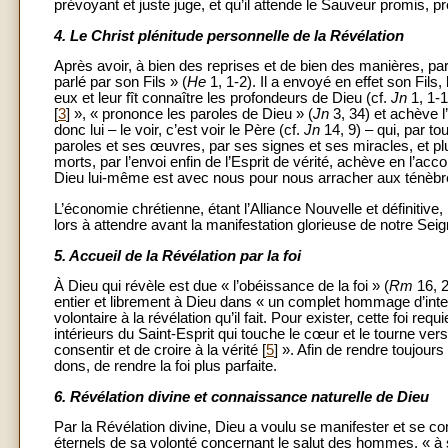
prévoyant et juste juge, et qu’il attende le Sauveur promis, pr
4.
Le Christ plénitude personnelle de la Révélation
Après avoir, à bien des reprises et de bien des manières, par
parlé par son Fils » (
He
1, 1-2). Il a envoyé en effet son Fils
eux et leur fît connaître les profondeurs de Dieu (cf.
Jn
1, 1-1
[
3
] », « prononce les paroles de Dieu » (
Jn
3, 34) et achève l
donc lui – le voir, c’est voir le Père (cf.
Jn
14, 9) – qui, par to
paroles et ses œuvres, par ses signes et ses miracles, et plu
morts, par l’envoi enfin de l’Esprit de vérité, achève en l’ac
Dieu lui-même est avec nous pour nous arracher aux ténèbres 
L’économie chrétienne, étant l’Alliance Nouvelle et définitiv
lors à attendre avant la manifestation glorieuse de notre Sei
5.
Accueil de la Révélation par la foi
À Dieu qui révèle est due « l’obéissance de la foi » (
Rm
16, 2
entier et librement à Dieu dans « un complet hommage d’intell
volontaire à la révélation qu’il fait. Pour exister, cette foi r
intérieurs du Saint-Esprit qui touche le cœur et le tourne vers
consentir et de croire à la vérité [
5
] ». Afin de rendre toujours
dons, de rendre la foi plus parfaite.
6.
Révélation divine et connaissance naturelle de Dieu
Par la Révélation divine, Dieu a voulu se manifester et se
éternels de sa volonté concernant le salut des hommes, « à s