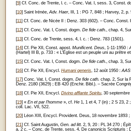
[
9
] Cf. Conc. de Trente, l. c. – Conc. Vat. I, sess. 3, Const.
[
10
] Saint Irénée,
Adv. Haer
, III, 1 : PG 7, 848 ; Harvey, 2, p. 
[
11
] Cf. Conc. de Nicée II : Denz. 303 (602). – Conc. Const. 
[
12
] Cf. Conc. Vat. I, Const. dogm.
De fide cath.
, chap. 4, Sur
[
13
] Cf. Conc. de Trente, sess. 4, l. c. : Denz. 783 (1501).
[
14
] Cf. Pie XII, Const. apost.
Munificent. Deus
, 1-11-1950 :
(Hartel) III B, p. 733 : « L’Église est un peuple uni au prêtre
[
15
] Cf. Conc. Vat. I, Const. dogm.
De fide cath.
, chap. 3, Su
[
16
] Cf. Pie XII, Encycl.
Humani generis
, 12 août 1950 :
AAS
[
17
] Conc. Vat. I, Const. dogm.
De fide cath.
chap. 2, Sur la 
Denz. 2180 (3629) ; EB 420 (Enchir. Bibl.). – Sacrée Congrég
[
18
] Cf. Pie XII, Encycl.
Divino afflante Spiritu
, 30 septembre
[
19
] «
En et par l’homme
», cf.
He
1, 1 et 4, 7 (in) ; 2 S 23, 2 
coll. Lac. VII, 522.
[
20
] Léon XIII, Encycl. Provident. Deus, 18 novembre 1893 ;
[
21
] Cf. Saint Augustin,
Gen. ad litt.
2, 9, 20 : PL 34 270 ; Épît
a. 2 c. – Conc. de Trente, sess. 4, De canonicis Scripturis :