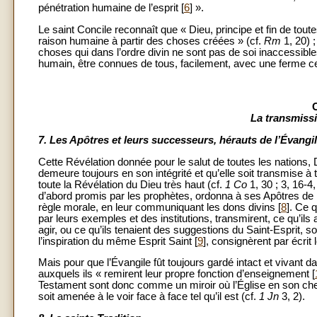
pénétration humaine de l’esprit [
6
] ».
Le saint Concile reconnaît que « Dieu, principe et fin de tout
raison humaine à partir des choses créées » (cf.
Rm
1, 20) ;
choses qui dans l’ordre divin ne sont pas de soi inaccessibl
humain, être connues de tous, facilement, avec une ferme ce
La transmissi
7.
Les Apôtres et leurs successeurs, hérauts de l’Évangi
Cette Révélation donnée pour le salut de toutes les nations, 
demeure toujours en son intégrité et qu’elle soit transmise à 
toute la Révélation du Dieu très haut (cf.
1 Co
1, 30 ; 3, 16-4
d’abord promis par les prophètes, ordonna à ses Apôtres de l
règle morale, en leur communiquant les dons divins [
8
]. Ce q
par leurs exemples et des institutions, transmirent, ce qu’ils
agir, ou ce qu’ils tenaient des suggestions du Saint-Esprit, 
l’inspiration du même Esprit Saint [
9
], consignèrent par écrit
Mais pour que l’Évangile fût toujours gardé intact et vivant 
auxquels ils « remirent leur propre fonction d’enseignement [
Testament sont donc comme un miroir où l’Église en son chemi
soit amenée à le voir face à face tel qu’il est (cf.
1 Jn
3, 2).