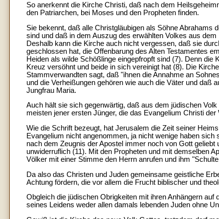
So anerkennt die Kirche Christi, daß nach dem Heilsgeheimn
den Patriarchen, bei Moses und den Propheten finden.
Sie bekennt, daß alle Christgläubigen als Söhne Abrahams 
sind und daß in dem Auszug des erwählten Volkes aus dem La
Deshalb kann die Kirche auch nicht vergessen, daß sie dur
geschlossen hat, die Offenbarung des Alten Testamentes em
Heiden als wilde Schößlinge eingepfropft sind (7). Denn die
Kreuz versöhnt und beide in sich vereinigt hat (8). Die Kirc
Stammverwandten sagt, daß "ihnen die Annahme an Sohnes St
und die Verheißungen gehören wie auch die Väter und daß a
Jungfrau Maria.
Auch hält sie sich gegenwärtig, daß aus dem jüdischen Volk
meisten jener ersten Jünger, die das Evangelium Christi der
Wie die Schrift bezeugt, hat Jerusalem die Zeit seiner Heims
Evangelium nicht angenommen, ja nicht wenige haben sich se
nach dem Zeugnis der Apostel immer noch von Gott geliebt 
unwiderruflich (11). Mit den Propheten und mit demselben Apo
Völker mit einer Stimme den Herrn anrufen und ihm "Schulter
Da also das Christen und Juden gemeinsame geistliche Erbe s
Achtung fördern, die vor allem die Frucht biblischer und the
Obgleich die jüdischen Obrigkeiten mit ihren Anhängern auf
seines Leidens weder allen damals lebenden Juden ohne Unt