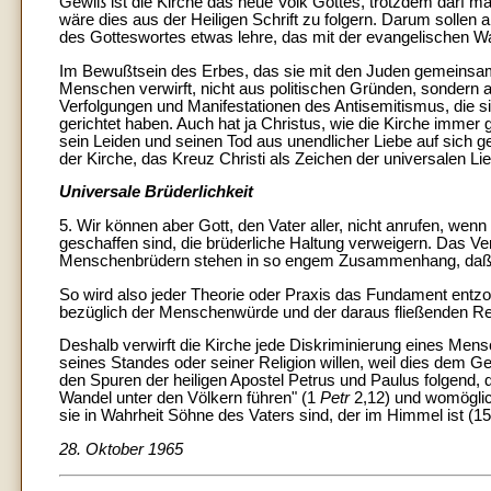
Gewiß ist die Kirche das neue Volk Gottes, trotzdem darf man
wäre dies aus der Heiligen Schrift zu folgern. Darum sollen 
des Gotteswortes etwas lehre, das mit der evangelischen Wah
Im Bewußtsein des Erbes, das sie mit den Juden gemeinsam h
Menschen verwirft, nicht aus politischen Gründen, sondern a
Verfolgungen und Manifestationen des Antisemitismus, die s
gerichtet haben. Auch hat ja Christus, wie die Kirche immer g
sein Leiden und seinen Tod aus unendlicher Liebe auf sich g
der Kirche, das Kreuz Christi als Zeichen der universalen L
Universale Brüderlichkeit
5. Wir können aber Gott, den Vater aller, nicht anrufen, we
geschaffen sind, die brüderliche Haltung verweigern. Das V
Menschenbrüdern stehen in so engem Zusammenhang, daß die S
So wird also jeder Theorie oder Praxis das Fundament ent
bezüglich der Menschenwürde und der daraus fließenden Re
Deshalb verwirft die Kirche jede Diskriminierung eines Men
seines Standes oder seiner Religion willen, weil dies dem Ge
den Spuren der heiligen Apostel Petrus und Paulus folgend, d
Wandel unter den Völkern führen" (1
Petr
2,12) und womöglich
sie in Wahrheit Söhne des Vaters sind, der im Himmel ist (15
28. Oktober 1965