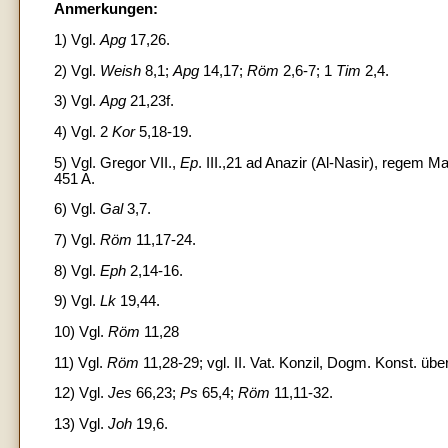
Anmerkungen:
1) Vgl.
Apg
17,26.
2) Vgl.
Weish
8,1;
Apg
14,17;
Röm
2,6-7; 1
Tim
2,4.
3) Vgl.
Apg
21,23f.
4) Vgl. 2
Kor
5,18-19.
5) Vgl. Gregor VII.,
Ep
. III.,21 ad Anazir (Al-Nasir), regem M
451 A.
6) Vgl.
Gal
3,7.
7) Vgl.
Röm
11,17-24.
8) Vgl.
Eph
2,14-16.
9) Vgl.
Lk
19,44.
10) Vgl.
Röm
11,28
11) Vgl.
Röm
11,28-29; vgl. II. Vat. Konzil, Dogm. Konst. übe
12) Vgl.
Jes
66,23;
Ps
65,4;
Röm
11,11-32.
13) Vgl.
Joh
19,6.