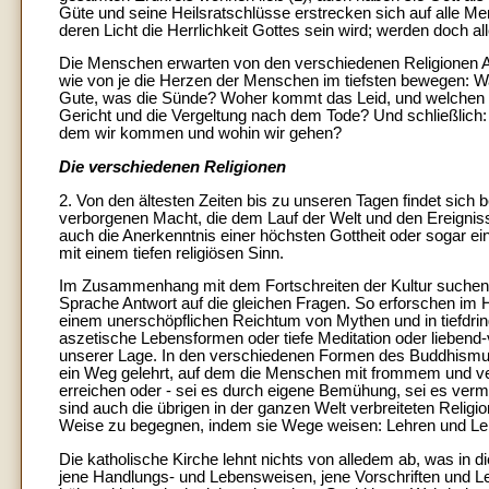
Güte und seine Heilsratschlüsse erstrecken sich auf alle Men
deren Licht die Herrlichkeit Gottes sein wird; werden doch al
Die Menschen erwarten von den verschiedenen Religionen An
wie von je die Herzen der Menschen im tiefsten bewegen: W
Gute, was die Sünde? Woher kommt das Leid, und welchen S
Gericht und die Vergeltung nach dem Tode? Und schließlich:
dem wir kommen und wohin wir gehen?
Die verschiedenen Religionen
2. Von den ältesten Zeiten bis zu unseren Tagen findet sic
verborgenen Macht, die dem Lauf der Welt und den Ereigniss
auch die Anerkenntnis einer höchsten Gottheit oder sogar e
mit einem tiefen religiösen Sinn.
Im Zusammenhang mit dem Fortschreiten der Kultur suchen d
Sprache Antwort auf die gleichen Fragen. So erforschen im
einem unerschöpflichen Reichtum von Mythen und in tiefdr
aszetische Lebensformen oder tiefe Meditation oder liebend
unserer Lage. In den verschiedenen Formen des Buddhismus
ein Weg gelehrt, auf dem die Menschen mit frommem und v
erreichen oder - sei es durch eigene Bemühung, sei es verm
sind auch die übrigen in der ganzen Welt verbreiteten Reli
Weise zu begegnen, indem sie Wege weisen: Lehren und Leb
Die katholische Kirche lehnt nichts von alledem ab, was in di
jene Handlungs- und Lebensweisen, jene Vorschriften und L