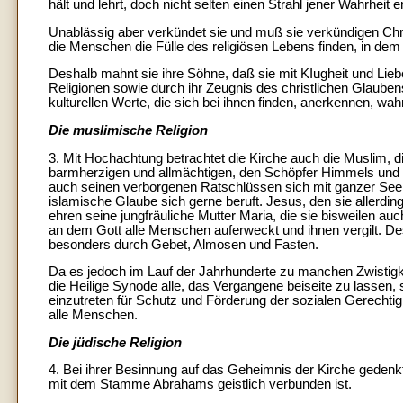
hält und lehrt, doch nicht selten einen Strahl jener Wahrheit
Unablässig aber verkündet sie und muß sie verkündigen Chris
die Menschen die Fülle des religiösen Lebens finden, in dem G
Deshalb mahnt sie ihre Söhne, daß sie mit KIugheit und L
Religionen sowie durch ihr Zeugnis des christlichen Glaubens
kulturellen Werte, die sich bei ihnen finden, anerkennen, wah
Die muslimische Religion
3. Mit Hochachtung betrachtet die Kirche auch die Muslim, di
barmherzigen und allmächtigen, den Schöpfer Himmels und 
auch seinen verborgenen Ratschlüssen sich mit ganzer Seele
islamische Glaube sich gerne beruft. Jesus, den sie allerdin
ehren seine jungfräuliche Mutter Maria, die sie bisweilen au
an dem Gott alle Menschen auferweckt und ihnen vergilt. Des
besonders durch Gebet, Almosen und Fasten.
Da es jedoch im Lauf der Jahrhunderte zu manchen Zwistig
die Heilige Synode alle, das Vergangene beiseite zu lasse
einzutreten für Schutz und Förderung der sozialen Gerechtigke
alle Menschen.
Die jüdische Religion
4. Bei ihrer Besinnung auf das Geheimnis der Kirche geden
mit dem Stamme Abrahams geistlich verbunden ist.