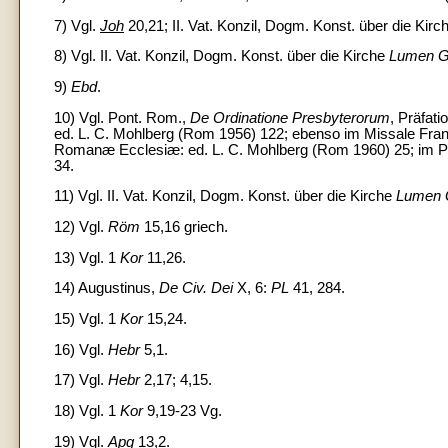
7) Vgl.
Joh
20,21; II. Vat. Konzil, Dogm. Konst. über die Kir
8) Vgl. II. Vat. Konzil, Dogm. Konst. über die Kirche
Lumen G
9)
Ebd
.
10) Vgl. Pont. Rom.,
De Ordinatione Presbyterorum
, Präfat
ed. L. C. Mohlberg (Rom 1956) 122; ebenso im Missale Fra
Romanæ Ecclesiæ: ed. L. C. Mohlberg (Rom 1960) 25; im Po
34.
11) Vgl. II. Vat. Konzil, Dogm. Konst. über die Kirche
Lumen 
12) Vgl.
Röm
15,16 griech.
13) Vgl. 1
Kor
11,26.
14) Augustinus,
De Civ. Dei
X, 6:
PL
41, 284.
15) Vgl. 1
Kor
15,24.
16) Vgl.
Hebr
5,1.
17) Vgl.
Hebr
2,17; 4,15.
18) Vgl. 1
Kor
9,19-23 Vg.
19) Vgl.
Apg
13,2.