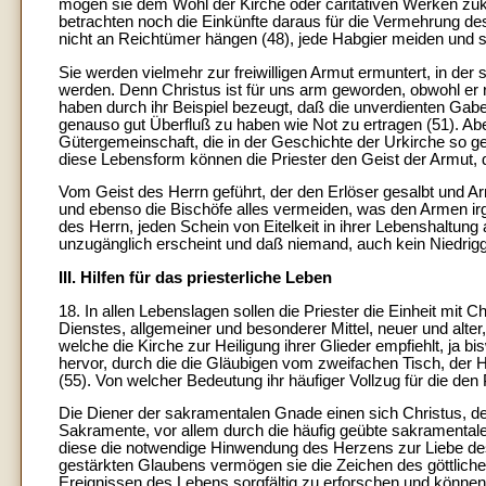
mögen sie dem Wohl der Kirche oder caritativen Werken zuk
betrachten noch die Einkünfte daraus für die Vermehrung de
nicht an Reichtümer hängen (48), jede Habgier meiden und sic
Sie werden vielmehr zur freiwilligen Armut ermuntert, in der 
werden. Denn Christus ist für uns arm geworden, obwohl er r
haben durch ihr Beispiel bezeugt, daß die unverdienten Gab
genauso gut Überfluß zu haben wie Not zu ertragen (51). Ab
Gütergemeinschaft, die in der Geschichte der Urkirche so ge
diese Lebensform können die Priester den Geist der Armut, d
Vom Geist des Herrn geführt, der den Erlöser gesalbt und Ar
und ebenso die Bischöfe alles vermeiden, was den Armen ir
des Herrn, jeden Schein von Eitelkeit in ihrer Lebenshaltun
unzugänglich erscheint und daß niemand, auch kein Niedrigges
III. Hilfen für das priesterliche Leben
18. In allen Lebenslagen sollen die Priester die Einheit mit 
Dienstes, allgemeiner und besonderer Mittel, neuer und alter
welche die Kirche zur Heiligung ihrer Glieder empfiehlt, ja bis
hervor, durch die die Gläubigen vom zweifachen Tisch, der H
(55). Von welcher Bedeutung ihr häufiger Vollzug für die den P
Die Diener der sakramentalen Gnade einen sich Christus, de
Sakramente, vor allem durch die häufig geübte sakramentale
diese die notwendige Hinwendung des Herzens zur Liebe des
gestärkten Glaubens vermögen sie die Zeichen des göttliche
Ereignissen des Lebens sorgfältig zu erforschen und könne