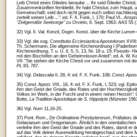
Leib Christi eines Gliedes beraube ... Ihr seid Glieder Christ
Zusammenkünften fernbleibt. Ihr habt Christus zum Haupt, u
Gemeinschaft; seid doch nicht gegen euch selbst nachlässig, 
zerteilt seinen Leib ...": ed. F. X. Funk, I, 170; Paul VI.,
Anspra
"Zeitgemäße Seelsorge" zu Orvieto
, 6. Sept. 1963:
AAS
55 (
32) Vgl. II. Vat. Konzil, Dogm. Konst. über die Kirche
Lumen 
33) Vgl. die sog. Constitutio
Ecclesiastica Apostolorum
XVIII:
Th. Schermann, Die allgemeine Kirchenordnung I (Paderbor
Kirchenordnung
, T. u. U. II, 5, S. 13, Nr. 18 u. 19; Pseudo-
mit den Bischöfen an den Geheimnissen Anteil": ed. A. W. Kal
VII: "Sie stehen der Kirche Christi vor und zusammen mit den
PL
83, 787.
34) Vgl.
Didascalia
II, 28, 4: ed. F. X. Funk, 108;
Const. Apos
35) Const. Apost. VIII., 16, 4: ed. F. X. Funk, I, 523; vgl. Epi
ihm den Geist der Gnade, des Rates und der Hochherzigkeit,
Volkes im Werk, in der Furcht und in einem reinen Herzen":
Botte,
La Tradition Apostolique de S. Hippolyte
(Münster 1963
36) Vgl.
Num
11,16-25.
37) Pont. Rom.,
De Ordinatione Presbyterorum
, Präfation;
Gelasianum und Gregorianum. Ähnlich in den orientalischen Li
verleihe ihm den Geist der Gnade und des Rates, damit er den
auf das Volk deiner Auserwählung herabgeschaut und dem Mo