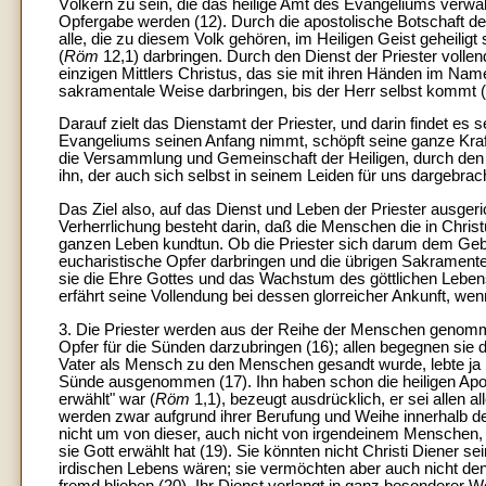
Völkern zu sein, die das heilige Amt des Evangeliums verwalt
Opfergabe werden (12). Durch die apostolische Botschaft de
alle, die zu diesem Volk gehören, im Heiligen Geist geheiligt 
(
Röm
12,1) darbringen. Durch den Dienst der Priester vollen
einzigen Mittlers Christus, das sie mit ihren Händen im Name
sakramentale Weise darbringen, bis der Herr selbst kommt (
Darauf zielt das Dienstamt der Priester, und darin findet es 
Evangeliums seinen Anfang nimmt, schöpft seine ganze Kraft
die Versammlung und Gemeinschaft der Heiligen, durch den 
ihn, der auch sich selbst in seinem Leiden für uns dargebrac
Das Ziel also, auf das Dienst und Leben der Priester ausgeric
Verherrlichung besteht darin, daß die Menschen die in Chris
ganzen Leben kundtun. Ob die Priester sich darum dem Geb
eucharistische Opfer darbringen und die übrigen Sakrament
sie die Ehre Gottes und das Wachstum des göttlichen Leben
erfährt seine Vollendung bei dessen glorreicher Ankunft, we
3. Die Priester werden aus der Reihe der Menschen genomme
Opfer für die Sünden darzubringen (16); allen begegnen sie 
Vater als Mensch zu den Menschen gesandt wurde, lebte ja 
Sünde ausgenommen (17). Ihn haben schon die heiligen Apos
erwählt" war (
Röm
1,1), bezeugt ausdrücklich, er sei allen 
werden zwar aufgrund ihrer Berufung und Weihe innerhalb d
nicht um von dieser, auch nicht von irgendeinem Menschen,
sie Gott erwählt hat (19). Sie könnten nicht Christi Diener 
irdischen Lebens wären; sie vermöchten aber auch nicht de
fremd blieben (20). Ihr Dienst verlangt in ganz besonderer We