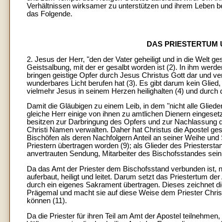
Verhältnissen wirksamer zu unterstützen und ihrem Leben b
das Folgende.
DAS PRIESTERTUM 
2. Jesus der Herr, "den der Vater geheiligt und in die Welt ge
Geistsalbung, mit der er gesalbt worden ist (2). In ihm werde
bringen geistige Opfer durch Jesus Christus Gott dar und ve
wunderbares Licht berufen hat (3). Es gibt darum kein Glied
vielmehr Jesus in seinem Herzen heilighalten (4) und durch
Damit die Gläubigen zu einem Leib, in dem "nicht alle Gliede
gleiche Herr einige von ihnen zu amtlichen Dienern eingeset
besitzen zur Darbringung des Opfers und zur Nachlassung de
Christi Namen verwalten. Daher hat Christus die Apostel ges
Bischöfen als deren Nachfolgern Anteil an seiner Weihe und
Priestern übertragen worden (9); als Glieder des Priesterstan
anvertrauten Sendung, Mitarbeiter des Bischofsstandes sein 
Da das Amt der Priester dem Bischofsstand verbunden ist, ni
auferbaut, heiligt und leitet. Darum setzt das Priestertum d
durch ein eigenes Sakrament übertragen. Dieses zeichnet di
Prägemal und macht sie auf diese Weise dem Priester Christ
können (11).
Da die Priester für ihren Teil am Amt der Apostel teilnehmen,