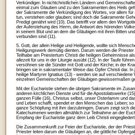
Verkündiger. In nichtchristlichen Ländern und Gemeinschaf
einmal zum Glauben und zu den Sakramenten des Heils geführ
der Sakramente die Verkündigung des Wortes, vor allem für d
tun, verstehen oder glauben; sind doch die Sakramente Geh
Predigt genährt wird (10). Das betrifft vor allem den Wortgo
der Auferstehung des Herrn, die Antwort des hörenden Volke
in seinem Blut und an dem die Gläubigen mit ihren Bitten 
verbunden sind (11).
5. Gott, der allein Heilige und Heiligende, wollte sich Men
Heiligungswerk demütig dienten. Darum werden die Priester
Teilhabe am Priestertum Christi die heiligen Geheimnisse als
allezeit für uns in der Liturgie ausübt (12). In der Taufe f
versöhnen sie die Sünder mit Gott und der Kirche; in der Kra
bringen sie in sakramentaler Weise das Opfer Christi dar. I
heilige Martyrer Ignatius (13) - werden sie auf verschiede
einzelnen Gemeinschaften der Gläubigen gewissermaßen ge
Mit der Eucharistie stehen die übrigen Sakramente im Zusamm
anderen kirchlichen Dienste und für die Apostolatswerke (15).
ganzen Fülle (16), Christus selbst, unser Osterlamm und das
und Leben schafft, spendet er den Menschen das Leben; so we
ganze Schöpfung mit ihm darzubringen. Darum zeigt sich die 
Katechumenen werden allmählich zur Teilnahme an der Euchar
Empfang der Eucharistie ganz dem Leib Christi eingegliedert
Die Zusammenkunft zur Feier der Eucharistie, der der Prieste
Priester leiten darum die Gläubigen an, die göttliche Opferg