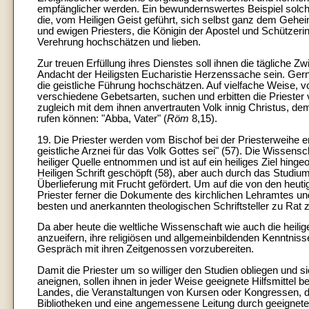
empfänglicher werden. Ein bewundernswertes Beispiel solcher
die, vom Heiligen Geist geführt, sich selbst ganz dem Gehe
und ewigen Priesters, die Königin der Apostel und Schützerin
Verehrung hochschätzen und lieben.
Zur treuen Erfüllung ihres Dienstes soll ihnen die tägliche
Andacht der Heiligsten Eucharistie Herzenssache sein. Gern 
die geistliche Führung hochschätzen. Auf vielfache Weise, v
verschiedene Gebetsarten, suchen und erbitten die Priester 
zugleich mit dem ihnen anvertrauten Volk innig Christus, de
rufen können: "Abba, Vater" (
Röm
8,15).
19. Die Priester werden vom Bischof bei der Priesterweihe e
geistliche Arznei für das Volk Gottes sei" (57). Die Wissensc
heiliger Quelle entnommen und ist auf ein heiliges Ziel hing
Heiligen Schrift geschöpft (58), aber auch durch das Studiu
Überlieferung mit Frucht gefördert. Um auf die von den heut
Priester ferner die Dokumente des kirchlichen Lehramtes un
besten und anerkannten theologischen Schriftsteller zu Rat 
Da aber heute die weltliche Wissenschaft wie auch die heili
anzueifern, ihre religiösen und allgemeinbildenden Kenntniss
Gespräch mit ihren Zeitgenossen vorzubereiten.
Damit die Priester um so williger den Studien obliegen und 
aneignen, sollen ihnen in jeder Weise geeignete Hilfsmittel
Landes, die Veranstaltungen von Kursen oder Kongressen, di
Bibliotheken und eine angemessene Leitung durch geeignete