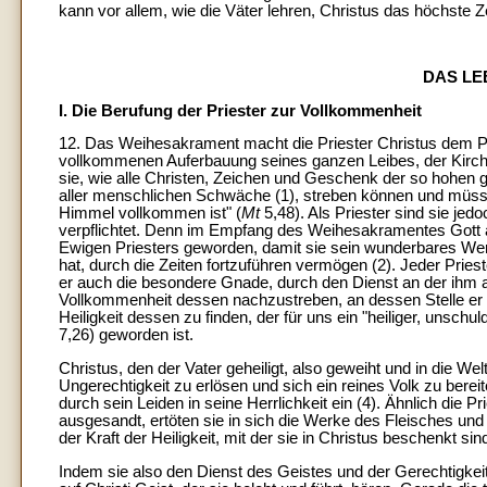
kann vor allem, wie die Väter lehren, Christus das höchste 
DAS LE
I. Die Berufung der Priester zur Vollkommenheit
12. Das Weihesakrament macht die Priester Christus dem Pr
vollkommenen Auferbauung seines ganzen Leibes, der Kirche
sie, wie alle Christen, Zeichen und Geschenk der so hohen
aller menschlichen Schwäche (1), streben können und müssen,
Himmel vollkommen ist" (
Mt
5,48). Als Priester sind sie j
verpflichtet. Denn im Empfang des Weihesakramentes Gott a
Ewigen Priesters geworden, damit sie sein wunderbares Wer
hat, durch die Zeiten fortzuführen vermögen (2). Jeder Priest
er auch die besondere Gnade, durch den Dienst an der ihm
Vollkommenheit dessen nachzustreben, an dessen Stelle er s
Heiligkeit dessen zu finden, der für uns ein "heiliger, unsch
7,26) geworden ist.
Christus, den der Vater geheiligt, also geweiht und in die Wel
Ungerechtigkeit zu erlösen und sich ein reines Volk zu bereit
durch sein Leiden in seine Herrlichkeit ein (4). Ähnlich die 
ausgesandt, ertöten sie in sich die Werke des Fleisches un
der Kraft der Heiligkeit, mit der sie in Christus beschenkt s
Indem sie also den Dienst des Geistes und der Gerechtigkeit 