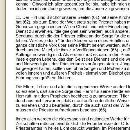
konnte: "Obwohl ich allen gegenüber frei bin, habe ich mic
Juden bin ich ein Jude gewesen, um die Juden zu gewinnen .
11. Der Hirt und Bischof unserer Seelen (61) hat seine Kirch
hat (62), bis zum Ende der Welt stets seine Priester haben m
Gehorsam gegen diesen Willen Christi und unter Eingebung de
Dienst zu erwählen, "die geeignet sein werden, auch andere 
Sendung, durch die der Priester teilhat an der Sorge für die 
fehlen. Weil es jedoch "für den Steuermann eines Schiffes und
ganze christliche Volk über seine Pflicht belehrt werden, a
durch andere Mittel, die ihm zur Verfügung stehen (65) -, daß 
Auftrags notwendig sind. Als ersten muß es darum den Prie
ihres eigenen Lebens, das den Geist des Dienens und die wa
und Notwendigkeit des Priestertums vor Augen stellen. Jünger
für geeignet halten, sollten sie, ohne Sorgen und Mühen zu s
vollen inneren und äußeren Freiheit - einmal vom Bischof ger
Führung von größtem Nutzen.
Die Eltern, Lehrer und alle, die in irgendeiner Weise an der 
so erziehen, daß sie die Sorge des Herrn für seine Herde er
Herr ruft, mit dem Propheten hochherzig zu antworten: "Hier 
durchaus nicht erwarten, daß er auf außerordentliche Weise 
zu ersehen und zu beurteilen, durch die auch sonst der Wille
müssen die Priester aufmerksam beachten (66).
Ihnen allen werden die diözesanen und nationalen Werke für 
Zeitschriften müssen eindrücklich die Erfordernisse der Or
Priesteramtes in helles Licht gerückt werden. Im Priesteram