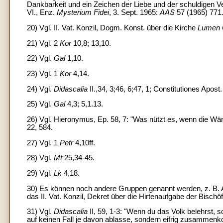
Dankbarkeit und ein Zeichen der Liebe und der schuldigen V
VI., Enz.
Mysterium Fidei
, 3. Sept. 1965:
AAS
57 (1965) 771
20) Vgl. II. Vat. Konzil, Dogm. Konst. über die Kirche
Lumen 
21) Vgl. 2
Kor
10,8; 13,10.
22) Vgl.
Gal
1,10.
23) Vgl. 1
Kor
4,14.
24) Vgl.
Didascalia
II.,34, 3;46, 6;47, 1; Constitutiones Apost. 
25) Vgl.
Gal
4,3; 5,1.13.
26) Vgl. Hieronymus, Ep. 58, 7: "Was nützt es, wenn die Wän
22, 584.
27) Vgl. 1
Petr
4,10ff.
28) Vgl.
Mt
25,34-45.
29) Vgl.
Lk
4,18.
30) Es können noch andere Gruppen genannt werden, z. B. 
das II. Vat. Konzil, Dekret über die Hirtenaufgabe der Bisch
31) Vgl.
Didascalia
II, 59, 1-3: "Wenn du das Volk belehrst, 
auf keinen Fall je davon ablasse, sondern eifrig zusammenk