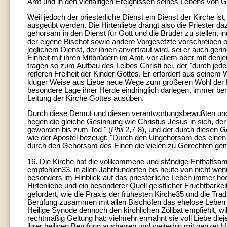
Amt und in den vielfältigen Ereignissen seines Lebens von Go
Weil jedoch der priesterliche Dienst ein Dienst der Kirche i
ausgeübt werden. Die Hirtenliebe drängt also die Priester d
gehorsam in den Dienst für Gott und die Brüder zu stellen,
der eigene Bischof sowie andere Vorgesetzte vorschreiben od
jeglichem Dienst, der ihnen anvertraut wird, sei er auch ge
Einheit mit ihren Mitbrüdern im Amt, vor allem aber mit denjen
tragen so zum Aufbau des Leibes Christi bei, der "durch jed
reiferen Freiheit der Kinder Gottes. Er erfordert aus seinem
kluger Weise aus Liebe neue Wege zum größeren Wohl der Ki
besondere Lage ihrer Herde eindringlich darlegen, immer berei
Leitung der Kirche Gottes ausüben.
Durch diese Demut und diesen verantwortungsbewußten und f
hegen die gleiche Gesinnung wie Christus Jesus in sich, de
geworden bis zum Tod " (
Phil
2,7-8), und der durch diesen
wie der Apostel bezeugt: "Durch den Ungehorsam des einen
durch den Gehorsam des Einen die vielen zu Gerechten ge
16. Die Kirche hat die vollkommene und ständige Enthaltsa
empfohlen33, in allen Jahrhunderten bis heute von nicht w
besonders im Hinblick auf das priesterliche Leben immer hoch
Hirtenliebe und ein besonderer Quell geistlicher Fruchtbarke
gefordert, wie die Praxis der frühesten Kirche35 und die Tra
Berufung zusammen mit allen Bischöfen das ehelose Leben e
Heilige Synode dennoch den kirchlichen Zölibat empfiehlt, wi
rechtmäßig Geltung hat; vielmehr ermahnt sie voll Liebe diej
ihrer heiligen Berufung ausharren und weiterhin mit ganzer H