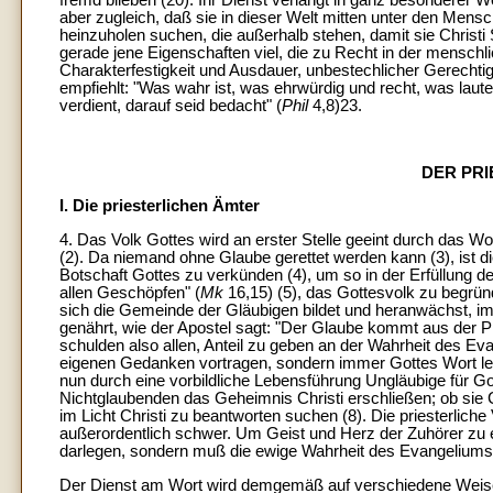
aber zugleich, daß sie in dieser Welt mitten unter den Mens
heinzuholen suchen, die außerhalb stehen, damit sie Christi 
gerade jene Eigenschaften viel, die zu Recht in der menschli
Charakterfestigkeit und Ausdauer, unbestechlicher Gerecht
empfiehlt: "Was wahr ist, was ehrwürdig und recht, was laut
verdient, darauf seid bedacht" (
Phil
4,8)23.
DER PRI
I. Die priesterlichen Ämter
4. Das Volk Gottes wird an erster Stelle geeint durch das W
(2). Da niemand ohne Glaube gerettet werden kann (3), ist die
Botschaft Gottes zu verkünden (4), um so in der Erfüllung d
allen Geschöpfen" (
Mk
16,15) (5), das Gottesvolk zu begrün
sich die Gemeinde der Gläubigen bildet und heranwächst, i
genährt, wie der Apostel sagt: "Der Glaube kommt aus der Pre
schulden also allen, Anteil zu geben an der Wahrheit des Eva
eigenen Gedanken vortragen, sondern immer Gottes Wort leh
nun durch eine vorbildliche Lebensführung Ungläubige für G
Nichtglaubenden das Geheimnis Christi erschließen; ob sie Ch
im Licht Christi zu beantworten suchen (8). Die priesterlich
außerordentlich schwer. Um Geist und Herz der Zuhörer zu e
darlegen, sondern muß die ewige Wahrheit des Evangeliums
Der Dienst am Wort wird demgemäß auf verschiedene Weise 