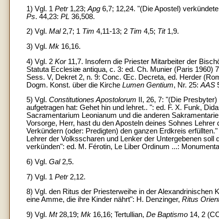
1) Vgl. 1
Petr
1,23;
Apg
6,7; 12,24. "(Die Apostel) verkündet
Ps
. 44,23:
PL
36,508.
2) Vgl.
Mal
2,7; 1
Tim
4,11-13; 2
Tim
4,5;
Tit
1,9.
3) Vgl.
Mk
16,16.
4) Vgl. 2
Kor
11,7. Insofern die Priester Mitarbeiter der Bisch
Statuta Ecclesiæ antiqua, c. 3: ed. Ch. Munier (Paris 1960) 7
Sess. V, Dekret 2, n. 9: Conc. Œc. Decreta, ed. Herder (Rom 
Dogm. Konst. über die Kirche
Lumen Gentium
, Nr. 25:
AAS
5
5) Vgl.
Constitutiones Apostolorum
II, 26, 7: "(Die Presbyter
aufgetragen hat: Gehet hin und lehret.. ": ed. F. X. Funk, Di
Sacramentarium Leonianum und die anderen Sakramentarien 
Vorsorge, Herr, hast du den Aposteln deines Sohnes Lehrer d
Verkündern (oder: Predigten) den ganzen Erdkreis erfüllten.
Lehrer der Volksscharen und Lenker der Untergebenen soll d
verkünden": ed. M. Férotin, Le Liber Ordinum ...: Monumenta 
6) Vgl.
Gal
2,5.
7) Vgl. 1
Petr
2,12.
8) Vgl. den Ritus der Priesterweihe in der Alexandrinischen 
eine Amme, die ihre Kinder nährt": H. Denzinger,
Ritus Orien
9) Vgl.
Mt
28,19;
Mk
16,16; Tertullian,
De Baptismo
14, 2 (CCh