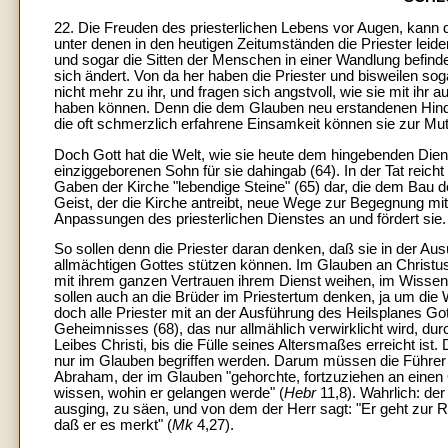
22. Die Freuden des priesterlichen Lebens vor Augen, kann 
unter denen in den heutigen Zeitumständen die Priester leiden
und sogar die Sitten der Menschen in einer Wandlung befin
sich ändert. Von da her haben die Priester und bisweilen sog
nicht mehr zu ihr, und fragen sich angstvoll, wie sie mit i
haben können. Denn die dem Glauben neu erstandenen Hinder
die oft schmerzlich erfahrene Einsamkeit können sie zur Mutl
Doch Gott hat die Welt, wie sie heute dem hingebenden Dienst
einziggeborenen Sohn für sie dahingab (64). In der Tat reicht d
Gaben der Kirche "lebendige Steine" (65) dar, die dem Bau d
Geist, der die Kirche antreibt, neue Wege zur Begegnung mi
Anpassungen des priesterlichen Dienstes an und fördert sie.
So sollen denn die Priester daran denken, daß sie in der Ausü
allmächtigen Gottes stützen können. Im Glauben an Christus, 
mit ihrem ganzen Vertrauen ihrem Dienst weihen, im Wissen d
sollen auch an die Brüder im Priestertum denken, ja um di
doch alle Priester mit an der Ausführung des Heilsplanes Go
Geheimnisses (68), das nur allmählich verwirklicht wird, 
Leibes Christi, bis die Fülle seines Altersmaßes erreicht ist. 
nur im Glauben begriffen werden. Darum müssen die Führer
Abraham, der im Glauben "gehorchte, fortzuziehen an einen Or
wissen, wohin er gelangen werde" (
Hebr
11,8). Wahrlich: d
ausging, zu säen, und von dem der Herr sagt: "Er geht zur 
daß er es merkt" (
Mk
4,27).