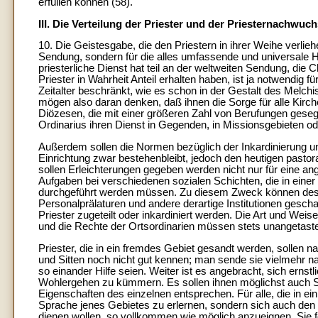
erfüllen können (58).
III. Die Verteilung der Priester und der Priesternachwuc
10. Die Geistesgabe, die den Priestern in ihrer Weihe verlie
Sendung, sondern für die alles umfassende und universale H
priesterliche Dienst hat teil an der weltweiten Sendung, die 
Priester in Wahrheit Anteil erhalten haben, ist ja notwendig 
Zeitalter beschränkt, wie es schon in der Gestalt des Melchi
mögen also daran denken, daß ihnen die Sorge für alle Kirch
Diözesen, die mit einer größeren Zahl von Berufungen gesegn
Ordinarius ihren Dienst in Gegenden, in Missionsgebieten o
Außerdem sollen die Normen bezüglich der Inkardinierung un
Einrichtung zwar bestehenbleibt, jedoch den heutigen pastor
sollen Erleichterungen gegeben werden nicht nur für eine an
Aufgaben bei verschiedenen sozialen Schichten, die in einer
durchgeführt werden müssen. Zu diesem Zweck können desh
Personalprälaturen und andere derartige Institutionen ges
Priester zugeteilt oder inkardiniert werden. Die Art und Wei
und die Rechte der Ortsordinarien müssen stets unangetaste
Priester, die in ein fremdes Gebiet gesandt werden, sollen n
und Sitten noch nicht gut kennen; man sende sie vielmehr na
so einander Hilfe seien. Weiter ist es angebracht, sich ernst
Wohlergehen zu kümmern. Es sollen ihnen möglichst auch S
Eigenschaften des einzelnen entsprechen. Für alle, die in ein
Sprache jenes Gebietes zu erlernen, sondern sich auch den
dienen wollen, so vollkommen wie möglich anzueignen. Sie f