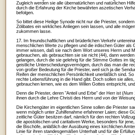
Zugleich werden sie alle übernatürlichen und natürlichen Hil
durch die Erfahrung der Kirche bewährten aszetischen Verha
befolgen.
So bittet diese Heilige Synode nicht nur die Priester, sonder
Zölibates ein wirkliches Anliegen sein lassen, und alle mögen
zukommen lasse.
17. Im freundschaftlichen und brüderlichen Verkehr unterein
menschlichen Werte zu pflegen und die irdischen Güter als 
immer wissen, daß sie nach dem Wort unseres Herrn und Meis
gebrauchen, als gebrauchten sie sie nicht (44), dann werden 
gelangen, durch die sie gelehrig für die Stimme Gottes im t
geistliche Unterscheidungsvermögen, durch das man die recht
von großer Bedeutung für die Priester, weil sich ja die Send
Reifen der menschlichen Persönlichkeit unerläßlich sind. So 
rechte Lebensführung in die Hand gibt. Doch sollen sie alles
gebrauchen lernen, wie es dem Willen Gottes entspricht, un
Denn die Priester, deren "Anteil und Erbe" der Herr ist (
Num
ihnen durch die Lehre Christi des Herrn und von der Weisung 
Die Kirchengüter im eigentlichen Sinne sollen die Priester s
wenn möglich unter Zuhilfenahme erfahrener Laien; diese Güt
zeitliche Güter besitzen darf, nämlich für den rechten Voll
die apostolischen und caritativen Werke, besonders für jene
die Bischöfe, anläßlich der Ausübung eines kirchlichen Amtes
Linie für ihren standesgemäßen Unterhalt und für die Erfüllu