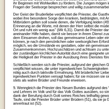
ihr Beginnen mit Wohlwollen zu fördern. Die Jungen mögen in
Fragen der Seelsorge besprechen und willig zusammenarbei
Der Geist der Bruderliebe verpflichtet die Priester, die Gastf
wobei ihre besondere Sorge den kranken, bedrängten, mit Ar
Mitbrüdern gelten soll sowie denen, die Verfolgung leiden (49
Erinnerung an die Worte, mit denen der Herr selbst die müde
Ort und ruht ein wenig aus" (
Mk
6,31). Damit die Priester da
aneinander Hilfe haben, damit sie besser in ihrem Dienst zu
dem Einsamen drohen, soll das gemeinsame Leben oder eine
können, je nach den persönlichen oder seelsorglichen Erfo
möglich, wo die Umstände es gestatten, oder ein gemeinsam
Zusammenkommen. Hochzuschätzen und achtsam zu unterstü
der zuständigen kirchlichen Autorität durch eine geeignete
die Heiligkeit der Priester in der Ausübung ihres Dienstes 
Schließlich werden sich die Priester, aufgrund der gleiche
verpflichtet wissen, die unter irgendwelchen Schwierigkeiten
nötig auch durch taktvolle Ermahnung. Mit brüderlicher Liebe
irgendwelchen Punkten versagt haben; für sie müssen sie s
stets als wahre Brüder und Freunde erweisen.
9. Wenngleich die Priester des Neuen Bundes aufgrund de
und Lehrers im Volk und für das Volk Gottes ausüben, so si
dank der Berufung durch Gott seines Reiches teilhaftig gewor
Taufe, sind die Priester Brüder unter Brüdern (51), da sie ja
anvertraut ist (52).