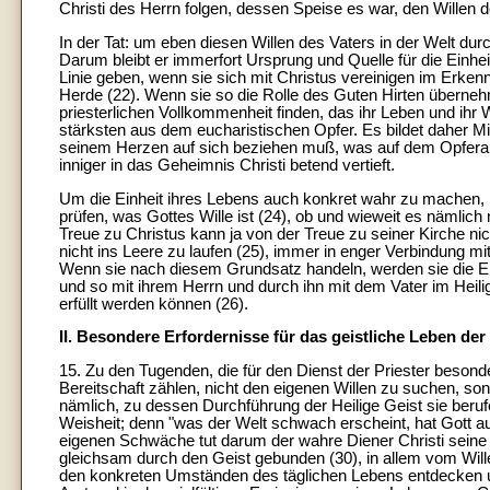
Christi des Herrn folgen, dessen Speise es war, den Willen d
In der Tat: um eben diesen Willen des Vaters in der Welt durc
Darum bleibt er immerfort Ursprung und Quelle für die Einhei
Linie geben, wenn sie sich mit Christus vereinigen im Erkenn
Herde (22). Wenn sie so die Rolle des Guten Hirten überneh
priesterlichen Vollkommenheit finden, das ihr Leben und ihr 
stärksten aus dem eucharistischen Opfer. Es bildet daher Mi
seinem Herzen auf sich beziehen muß, was auf dem Opferalta
inniger in das Geheimnis Christi betend vertieft.
Um die Einheit ihres Lebens auch konkret wahr zu machen, m
prüfen, was Gottes Wille ist (24), ob und wieweit es nämlich 
Treue zu Christus kann ja von der Treue zu seiner Kirche nich
nicht ins Leere zu laufen (25), immer in enger Verbindung m
Wenn sie nach diesem Grundsatz handeln, werden sie die Einh
und so mit ihrem Herrn und durch ihn mit dem Vater im Heili
erfüllt werden können (26).
II. Besondere Erfordernisse für das geistliche Leben der
15. Zu den Tugenden, die für den Dienst der Priester besond
Bereitschaft zählen, nicht den eigenen Willen zu suchen, son
nämlich, zu dessen Durchführung der Heilige Geist sie beruf
Weisheit; denn "was der Welt schwach erscheint, hat Gott 
eigenen Schwäche tut darum der wahre Diener Christi seine Arb
gleichsam durch den Geist gebunden (30), in allem vom Willen
den konkreten Umständen des täglichen Lebens entdecken un