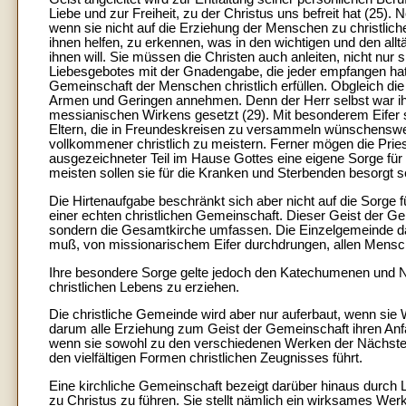
Liebe und zur Freiheit, zu der Christus uns befreit hat (25
wenn sie nicht auf die Erziehung der Menschen zu christliche
ihnen helfen, zu erkennen, was in den wichtigen und den allt
ihnen will. Sie müssen die Christen auch anleiten, nicht nu
Liebesgebotes mit der Gnadengabe, die jeder empfangen hat, 
Gemeinschaft der Menschen christlich erfüllen. Obgleich die Pr
Armen und Geringen annehmen. Denn der Herr selbst war ihn
messianischen Wirkens gesetzt (29). Mit besonderem Eifer 
Eltern, die in Freundeskreisen zu versammeln wünschenswert 
vollkommener christlich zu meistern. Ferner mögen die Pri
ausgezeichneter Teil im Hause Gottes eine eigene Sorge für 
meisten sollen sie für die Kranken und Sterbenden besorgt s
Die Hirtenaufgabe beschränkt sich aber nicht auf die Sorge 
einer echten christlichen Gemeinschaft. Dieser Geist der Ge
sondern die Gesamtkirche umfassen. Die Einzelgemeinde darf
muß, von missionarischem Eifer durchdrungen, allen Mens
Ihre besondere Sorge gelte jedoch den Katechumenen und Ne
christlichen Lebens zu erziehen.
Die christliche Gemeinde wird aber nur auferbaut, wenn sie W
darum alle Erziehung zum Geist der Gemeinschaft ihren Anfan
wenn sie sowohl zu den verschiedenen Werken der Nächstenl
den vielfältigen Formen christlichen Zeugnisses führt.
Eine kirchliche Gemeinschaft bezeigt darüber hinaus durch 
zu Christus zu führen. Sie stellt nämlich ein wirksames Wer