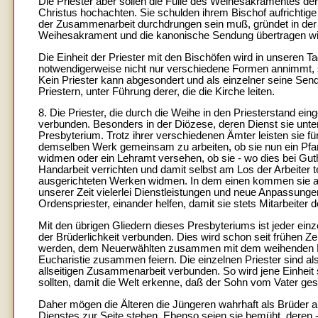
Die Priester aber sollen die Fülle des Weihesakramentes der
Christus hochachten. Sie schulden ihrem Bischof aufrichtig
der Zusammenarbeit durchdrungen sein muß, gründet in der 
Weihesakrament und die kanonische Sendung übertragen wir
Die Einheit der Priester mit den Bischöfen wird in unseren T
notwendigerweise nicht nur verschiedene Formen annimmt, so
Kein Priester kann abgesondert und als einzelner seine Sen
Priestern, unter Führung derer, die die Kirche leiten.
8. Die Priester, die durch die Weihe in den Priesterstand ein
verbunden. Besonders in der Diözese, deren Dienst sie unte
Presbyterium. Trotz ihrer verschiedenen Ämter leisten sie f
demselben Werk gemeinsam zu arbeiten, ob sie nun ein Pfar
widmen oder ein Lehramt versehen, ob sie - wo dies bei Guth
Handarbeit verrichten und damit selbst am Los der Arbeiter 
ausgerichteten Werken widmen. In dem einen kommen sie alle
unserer Zeit vielerlei Dienstleistungen und neue Anpassungen
Ordenspriester, einander helfen, damit sie stets Mitarbeiter d
Mit den übrigen Gliedern dieses Presbyteriums ist jeder ei
der Brüderlichkeit verbunden. Dies wird schon seit frühen Ze
werden, dem Neuerwählten zusammen mit dem weihenden Bis
Eucharistie zusammen feiern. Die einzelnen Priester sind al
allseitigen Zusammenarbeit verbunden. So wird jene Einheit 
sollten, damit die Welt erkenne, daß der Sohn vom Vater gesa
Daher mögen die Älteren die Jüngeren wahrhaft als Brüder a
Dienstes zur Seite stehen. Ebenso seien sie bemüht, deren 