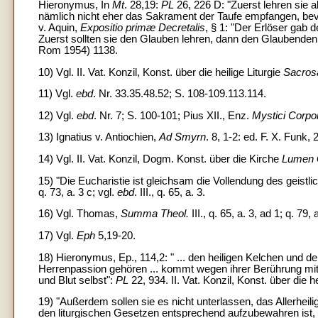
Hieronymus, In
Mt
. 28,19:
PL
26, 226 D: "Zuerst lehren sie a
nämlich nicht eher das Sakrament der Taufe empfangen, be
v. Aquin,
Expositio primæ Decretalis
, § 1: "Der Erlöser gab 
Zuerst sollten sie den Glauben lehren, dann den Glaubenden
Rom 1954) 1138.
10) Vgl. II. Vat. Konzil, Konst. über die heilige Liturgie
Sacros
11) Vgl.
ebd
. Nr. 33.35.48.52; S. 108-109.113.114.
12) Vgl.
ebd
. Nr. 7; S. 100-101; Pius XII., Enz.
Mystici Corpo
13) Ignatius v. Antiochien,
Ad Smyrn
. 8, 1-2: ed. F. X. Funk, 
14) Vgl. II. Vat. Konzil, Dogm. Konst. über die Kirche
Lumen 
15) "Die Eucharistie ist gleichsam die Vollendung des geist
q. 73, a. 3 c; vgl.
ebd
. III., q. 65, a. 3.
16) Vgl. Thomas,
Summa Theol.
III., q. 65, a. 3, ad 1; q. 79, 
17) Vgl.
Eph
5,19-20.
18) Hieronymus, Ep., 114,2: " ... den heiligen Kelchen und d
Herrenpassion gehören ... kommt wegen ihrer Berührung mit
und Blut selbst":
PL
22, 934. II. Vat. Konzil, Konst. über die he
19) "Außerdem sollen sie es nicht unterlassen, das Allerhei
den liturgischen Gesetzen entsprechend aufzubewahren ist,