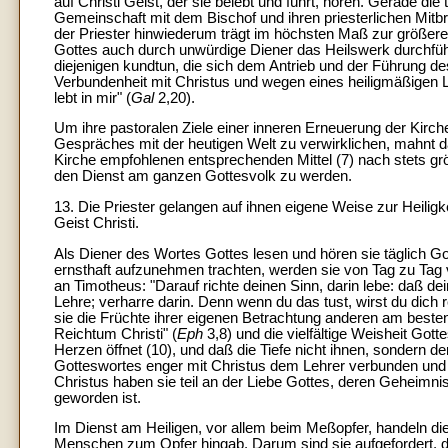
auf Christi Geist, der sie belebt und führt, hören. Gerade die
Gemeinschaft mit dem Bischof und ihren priesterlichen Mitbr
der Priester hinwiederum trägt im höchsten Maß zur größer
Gottes auch durch unwürdige Diener das Heilswerk durchführ
diejenigen kundtun, die sich dem Antrieb und der Führung d
Verbundenheit mit Christus und wegen eines heiligmäßigen L
lebt in mir" (
Gal
2,20).
Um ihre pastoralen Ziele einer inneren Erneuerung der Kirc
Gespräches mit der heutigen Welt zu verwirklichen, mahnt dah
Kirche empfohlenen entsprechenden Mittel (7) nach stets gr
den Dienst am ganzen Gottesvolk zu werden.
13. Die Priester gelangen auf ihnen eigene Weise zur Heilig
Geist Christi.
Als Diener des Wortes Gottes lesen und hören sie täglich Got
ernsthaft aufzunehmen trachten, werden sie von Tag zu Ta
an Timotheus: "Darauf richte deinen Sinn, darin lebe: daß dein
Lehre; verharre darin. Denn wenn du das tust, wirst du dich 
sie die Früchte ihrer eigenen Betrachtung anderen am beste
Reichtum Christi" (
Eph
3,8) und die vielfältige Weisheit Gott
Herzen öffnet (10), und daß die Tiefe nicht ihnen, sondern d
Gotteswortes enger mit Christus dem Lehrer verbunden und 
Christus haben sie teil an der Liebe Gottes, deren Geheimnis
geworden ist.
Im Dienst am Heiligen, vor allem beim Meßopfer, handeln die P
Menschen zum Opfer hingab. Darum sind sie aufgefordert, d