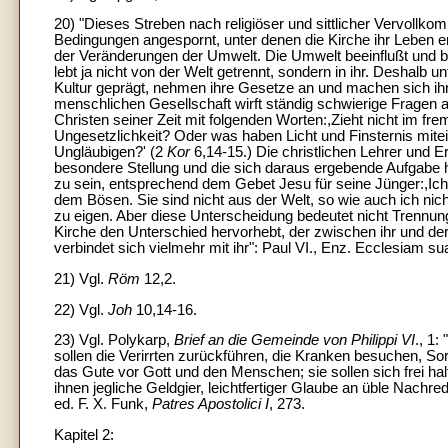
20) "Dieses Streben nach religiöser und sittlicher Vervol
Bedingungen angespornt, unter denen die Kirche ihr Leben ent
der Veränderungen der Umwelt. Die Umwelt beeinflußt und be
lebt ja nicht von der Welt getrennt, sondern in ihr. Deshalb 
Kultur geprägt, nehmen ihre Gesetze an und machen sich ih
menschlichen Gesellschaft wirft ständig schwierige Fragen auf
Christen seiner Zeit mit folgenden Worten:,Zieht nicht im f
Ungesetzlichkeit? Oder was haben Licht und Finsternis mit
Ungläubigen?' (2
Kor
6,14-15.) Die christlichen Lehrer und 
besondere Stellung und die sich daraus ergebende Aufgabe h
zu sein, entsprechend dem Gebet Jesu für seine Jünger:,Ich
dem Bösen. Sie sind nicht aus der Welt, so wie auch ich nicht
zu eigen. Aber diese Unterscheidung bedeutet nicht Trennung
Kirche den Unterschied hervorhebt, der zwischen ihr und der 
verbindet sich vielmehr mit ihr": Paul VI., Enz. Ecclesiam s
21) Vgl.
Röm
12,2.
22) Vgl.
Joh
10,14-16.
23) Vgl. Polykarp,
Brief an die Gemeinde von Philippi VI
., 1:
sollen die Verirrten zurückführen, die Kranken besuchen, So
das Gute vor Gott und den Menschen; sie sollen sich frei hal
ihnen jegliche Geldgier, leichtfertiger Glaube an üble Nachre
ed. F. X. Funk,
Patres Apostolici I
, 273.
Kapitel 2: