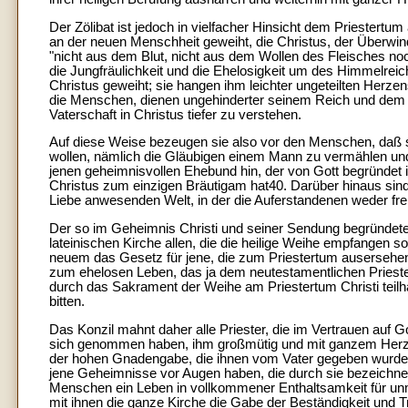
Der Zölibat ist jedoch in vielfacher Hinsicht dem Priestert
an der neuen Menschheit geweiht, die Christus, der Überwind
"nicht aus dem Blut, nicht aus dem Wollen des Fleisches n
die Jungfräulichkeit und die Ehelosigkeit um des Himmelreic
Christus geweiht; sie hangen ihm leichter ungeteilten Herzen
die Menschen, dienen ungehinderter seinem Reich und dem 
Vaterschaft in Christus tiefer zu verstehen.
Auf diese Weise bezeugen sie also vor den Menschen, daß si
wollen, nämlich die Gläubigen einem Mann zu vermählen und
jenen geheimnisvollen Ehebund hin, der von Gott begründet is
Christus zum einzigen Bräutigam hat40. Darüber hinaus sind 
Liebe anwesenden Welt, in der die Auferstandenen weder fre
Der so im Geheimnis Christi und seiner Sendung begründete 
lateinischen Kirche allen, die die heilige Weihe empfangen sol
neuem das Gesetz für jene, die zum Priestertum ausersehen s
zum ehelosen Leben, das ja dem neutestamentlichen Prieste
durch das Sakrament der Weihe am Priestertum Christi tei
bitten.
Das Konzil mahnt daher alle Priester, die im Vertrauen auf Go
sich genommen haben, ihm großmütig und mit ganzem Herze
der hohen Gnadengabe, die ihnen vom Vater gegeben wurde u
jene Geheimnisse vor Augen haben, die durch sie bezeichnet 
Menschen ein Leben in vollkommener Enthaltsamkeit für unmö
mit ihnen die ganze Kirche die Gabe der Beständigkeit und Tr