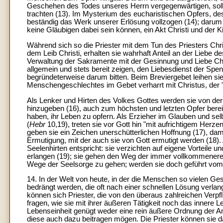
Geschehen des Todes unseres Herrn vergegenwärtigen, sollen
trachten (13). Im Mysterium des eucharistischen Opfers, de
beständig das Werk unserer Erlösung vollzogen (14); darum w
keine Gläubigen dabei sein können, ein Akt Christi und der Ki
Während sich so die Priester mit dem Tun des Priesters Chris
dem Leib Christi, erhalten sie wahrhaft Anteil an der Liebe d
Verwaltung der Sakramente mit der Gesinnung und Liebe Chris
allgemein und stets bereit zeigen, den Liebesdienst der Sp
begründeterweise darum bitten. Beim Breviergebet leihen s
Menschengeschlechtes im Gebet verharrt mit Christus, der "al
Als Lenker und Hirten des Volkes Gottes werden sie von der 
hinzugeben (16), auch zum höchsten und letzten Opfer bereit 
haben, ihr Leben zu opfern. Als Erzieher im Glauben und selb
(
Hebr
10,19), treten sie vor Gott hin "mit aufrichtigem Her
geben sie ein Zeichen unerschütterlichen Hoffnung (17), dami
Ermutigung, mit der auch sie von Gott ermutigt werden (18).
Seelenhirten entspricht: sie verzichten auf eigene Vorteile u
erlangen (19); sie gehen den Weg der immer vollkommeneren E
Wege der Seelsorge zu gehen; werden sie doch geführt vom Ge
14. In der Welt von heute, in der die Menschen so vielen 
bedrängt werden, die oft nach einer schnellen Lösung verlange
können sich Priester, die von den überaus zahlreichen Verp
fragen, wie sie mit ihrer äußeren Tätigkeit noch das innere 
Lebenseinheit genügt weder eine rein äußere Ordnung der 
diese auch dazu beitragen mögen. Die Priester können sie d