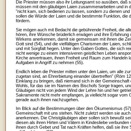
Die Priester müssen also ihr Leitungsamt so ausüben, daß si
müssen mit den gläubigen Laien zusammenarbeiten und in d
"nicht kam, sich bedienen zu lassen, sondern zu dienen und 
sollen die Würde der Laien und die bestimmte Funktion, die
fördern.
Sie mögen auch mit Bedacht die gebührende Freiheit, die alle
hören, ihre Wünsche brüderlich erwägen und ihre Erfahrung
Wirkens anerkennen, damit sie gemeinsam mit ihnen die Zeich
Gott sind (54), und die vielfältigen Charismen der Laien, sc
und mit Sorgfalt hegen. Unter den Gaben Gottes, die sich rei
nicht wenige zu einem intensiveren geistlichen Leben anspor
Kirche anvertrauen, ihnen Freiheit und Raum zum Handeln la
Aufgaben in Angriff zu nehmen (55).
Endlich leben die Priester mitten unter den Laien, um alle zur
zugetan sind, an Ehrerbietung einander übertreffen" (
Röm
12
Einklang zu bringen, daß niemand sich in der Gemeinschaft 
Wohls, für das sie im Namen des Bischofs Sorge tragen, und 
Gläubigen nicht von jedem Wind der Lehre hin und her getrie
Sakramente nicht mehr empfangen, ja vielleicht sogar vom Gl
gerade auch ihnen nachzugehen.
Im Blick auf die Bestimmungen über den Ökumenismus (57) wer
Gemeinschaft mit uns stehen. Nicht zuletzt werden sie auch al
anerkennen. Die Christgläubigen aber sollen sich bewußt se
diesen als ihren Hirten und Vätern in Kindesliebe verbunden 
ihnen durch Gebet und Tat nach Kräften helfen, daß sie ihre 