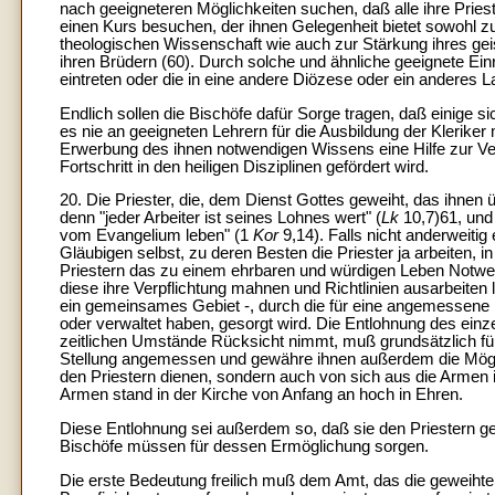
nach geeigneteren Möglichkeiten suchen, daß alle ihre Pries
einen Kurs besuchen, der ihnen Gelegenheit bietet sowohl
theologischen Wissenschaft wie auch zur Stärkung ihres gei
ihren Brüdern (60). Durch solche und ähnliche geeignete Einr
eintreten oder die in eine andere Diözese oder ein anderes L
Endlich sollen die Bischöfe dafür Sorge tragen, daß einige 
es nie an geeigneten Lehrern für die Ausbildung der Kleriker
Erwerbung des ihnen notwendigen Wissens eine Hilfe zur Ver
Fortschritt in den heiligen Disziplinen gefördert wird.
20. Die Priester, die, dem Dienst Gottes geweiht, das ihnen
denn "jeder Arbeiter ist seines Lohnes wert" (
Lk
10,7)61, und
vom Evangelium leben" (1
Kor
9,14). Falls nicht anderweitig 
Gläubigen selbst, zu deren Besten die Priester ja arbeiten, i
Priestern das zu einem ehrbaren und würdigen Leben Notwe
diese ihre Verpflichtung mahnen und Richtlinien ausarbeiten 
ein gemeinsames Gebiet -, durch die für eine angemessene E
oder verwaltet haben, gesorgt wird. Die Entlohnung des einze
zeitlichen Umstände Rücksicht nimmt, muß grundsätzlich für al
Stellung angemessen und gewähre ihnen außerdem die Möglic
den Priestern dienen, sondern auch von sich aus die Armen
Armen stand in der Kirche von Anfang an hoch in Ehren.
Diese Entlohnung sei außerdem so, daß sie den Priestern ge
Bischöfe müssen für dessen Ermöglichung sorgen.
Die erste Bedeutung freilich muß dem Amt, das die geweih