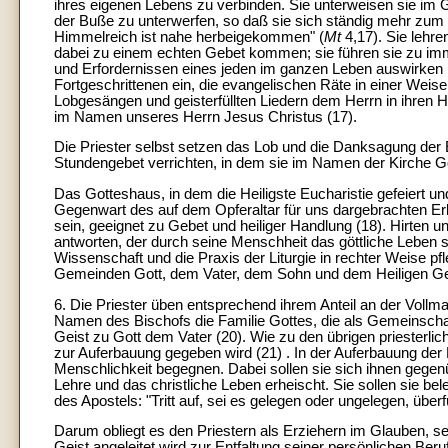
ihres eigenen Lebens zu verbinden. Sie unterweisen sie im G
der Buße zu unterwerfen, so daß sie sich ständig mehr zum
Himmelreich ist nahe herbeigekommen" (
Mt
4,17). Sie lehre
dabei zu einem echten Gebet kommen; sie führen sie zu i
und Erfordernissen eines jeden im ganzen Leben auswirken muß
Fortgeschrittenen ein, die evangelischen Räte in einer Weise
Lobgesängen und geisterfüllten Liedern dem Herrn in ihren 
im Namen unseres Herrn Jesus Christus (17).
Die Priester selbst setzen das Lob und die Danksagung der 
Stundengebet verrichten, in dem sie im Namen der Kirche Gott
Das Gotteshaus, in dem die Heiligste Eucharistie gefeiert u
Gegenwart des auf dem Opferaltar für uns dargebrachten Erlö
sein, geeignet zu Gebet und heiliger Handlung (18). Hirten
antworten, der durch seine Menschheit das göttliche Leben st
Wissenschaft und die Praxis der Liturgie in rechter Weise pf
Gemeinden Gott, dem Vater, dem Sohn und dem Heiligen G
6. Die Priester üben entsprechend ihrem Anteil an der Vollm
Namen des Bischofs die Familie Gottes, die als Gemeinschaf
Geist zu Gott dem Vater (20). Wie zu den übrigen priesterlic
zur Auferbauung gegeben wird (21) . In der Auferbauung der 
Menschlichkeit begegnen. Dabei sollen sie sich ihnen gegen
Lehre und das christliche Leben erheischt. Sie sollen sie b
des Apostels: "Tritt auf, sei es gelegen oder ungelegen, übe
Darum obliegt es den Priestern als Erziehern im Glauben, se
Geist angeleitet wird zur Entfaltung seiner persönlichen Be