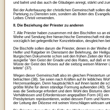
und bahnt und das auch die Gläubigen anregt, stärkt und zum
Bei der Auferbauung der christlichen Gemeinschaft sollen di
Parteiung zu Diensten sein, sondern als Boten des Evangeliu
Leibes Christi verwenden.
II. Die Beziehung der Priester zu anderen
7. Alle Priester haben zusammen mit den Bischöfen so an ein
Weihe und Sendung ihre hierarchische Gemeinschaft mit dem
vorzüglich bei gelegentlicher Konzelebration, desgleichen bei 
Die Bischöfe sollen darum die Priester, denen in der Weihe 
Helfer und Ratgeber im Dienstamt der Belehrung, der Heiligu
liturgischen Dokumente schon seit den frühen Zeiten der Kirch
ausgieße "den Geist der Gnade und des Rates, auf daß er mit
Wüste der Geist des Moses auf die siebzig weisen Männer üb
leitete" (37).
Wegen dieser Gemeinschaft also im gleichen Priestertum und 
betrachten (38). Sie seien nach Kräften auf ihr leibliches Woh
Herzensanliegen. Denn hauptsächlich auf ihnen lastet die schw
größte Mühe für deren ständige Formung aufwenden (40). Sie
was die Seelsorge erfordert und dem Wohl des Bistums dient.
Verhältnissen und Erfordernissen angepaßten Form (41) ein 
Presbyterium repräsentieren, wobei dessen Form und Normen
der Leitung der Diözese mit seinen Vorschlägen wirksam unt