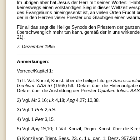
Im übrigen aber hat Jesus der Herr mit seinen Worten: "Habt 
keineswegs einen vollständigen Sieg in dieser Weltzeit versp
des Evangeliums hineingesenkt ist, an vielen Orten Frucht b
der in den Herzen vieler Priester und Gläubigen einen wahrh
Für all das sagt die Heilige Synode den Priestern der ganzen
überschwenglich mehr tun kann, gemäß der in uns wirkenden K
21).
7. Dezember 1965
Anmerkungen
:
Vorrede/Kapitel 1:
1) II. Vat. Konzil, Konst. über die heilige Liturgie
Sacrosanctu
Gentium
:
AAS
57 (1965) 5ff.; Dekret über die Hirtenaufgabe 
Dekret über die Ausbildung der Priester
Optatam totius
:
AAS
2) Vgl.
Mt
3,16;
Lk
4,18;
Apg
4,27; 10,38.
3) Vgl. 1
Petr
2,5.9.
4) Vgl. 1
Petr
3,15.
5) Vgl.
Apg
19,10; II. Vat. Konzil, Dogm. Konst. über die Kir
6) Konzil von Trient, Sess. 23, c. 1 u. can. 1: Denz. 957.961