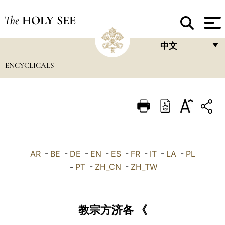
The
HOLY SEE
中文
ENCYCLICALS
FRANÇAIS
ENGLISH
ITALIANO
PORTUGUÊS
ESPAÑOL
AR
-
BE
-
DE
-
EN
-
ES
-
FR
-
IT
-
LA
-
PL
DEUTSCH
-
PT
-
ZH_CN
-
ZH_TW
POLSKI
العربيّة
教宗方济各 《
中文