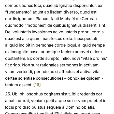
compositiones loci, quae ab Ignatio disponuntur, ex
“fundamento” agunt ab iisdem diverso, quod est
cordis ignotum. Planum facit Michaël de Certeau
quomodo “motiones”, de quibus Ignatius disserit, sint
Dei voluntatis invasiones ac voluntatis proprii cordis,
quae est alia quam manifestus ordo. Inexspectati
aliquid incipit in personae corde loqui, aliquid nempe
ex incognito nascitur notique faciem amovet eidem
obstantem. Ex corde sumpto initio, novi “vitae ordinis”
fit origo. Non sunt rationales sermones in activam
vitam vertendi, perinde ac si affectus et activa vita
certae scientiae consecutiones – obnoxiae quidem -
tantum essent.
[16]
25. Ubi philosophus cogitans sistit, ibi credentis cor
amat, adorat, veniam petit atque se servum praebet in
locis pro discipulatus sequela a Domino oblatis.
Comprehenditur tum illud “Tu” divinum, quod esse