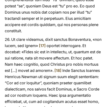
potest “se”, quoniam Deus est “tu” pro eo. Eo quod
Dominus unus nobis dat copiam nos per illud “tu”
tractandi semper et in perpetuum. Eius amicitiam
accipere est cordis quiddam, qui nos personas plene
constituit.
26. Ut clare videamus, dixit sanctus Bonaventura, «non
lucem, sed ignem»
[17]
oportet interrogare. Et
docebat: «Fides sic est in intellectu, ut, quantum est de
sui ratione, nata sit movere affectum. Et hoc patet.
Nam haec cognitio, quod Christus pro nobis mortuus
est […] movet ad amorem».
[18]
Inde Sanctus Ioannes
Henricus Newman uti signum suum elegit sententiam:
“Cor ad cor loquitur”, quoniam praeter quamlibet
dialecticam, nos salvos facit Dominus, e Sacro Corde
ad cor nostrum loquens. Haec ipsa argumentatio
efficiebat, ut, cum ad cogitandum acutus esset homo,