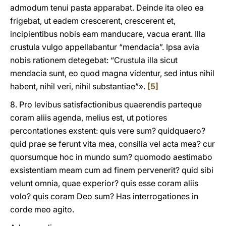
admodum tenui pasta apparabat. Deinde ita oleo ea
frigebat, ut eadem crescerent, crescerent et,
incipientibus nobis eam manducare, vacua erant. Illa
crustula vulgo appellabantur “mendacia”. Ipsa avia
nobis rationem detegebat: “Crustula illa sicut
mendacia sunt, eo quod magna videntur, sed intus nihil
habent, nihil veri, nihil substantiae”».
[5]
8. Pro levibus satisfactionibus quaerendis parteque
coram aliis agenda, melius est, ut potiores
percontationes exstent: quis vere sum? quidquaero?
quid prae se ferunt vita mea, consilia vel acta mea? cur
quorsumque hoc in mundo sum? quomodo aestimabo
exsistentiam meam cum ad finem pervenerit? quid sibi
velunt omnia, quae experior? quis esse coram aliis
volo? quis coram Deo sum? Has interrogationes in
corde meo agito.