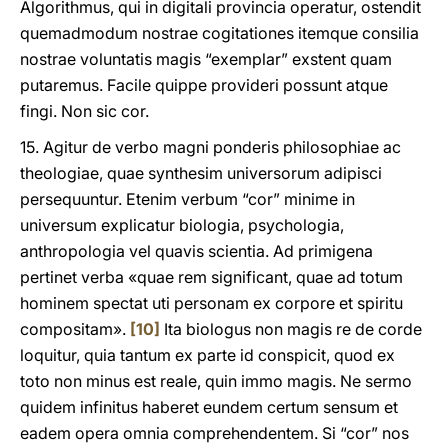
Algorithmus, qui in digitali provincia operatur, ostendit
quemadmodum nostrae cogitationes itemque consilia
nostrae voluntatis magis “exemplar” exstent quam
putaremus. Facile quippe provideri possunt atque
fingi. Non sic cor.
15. Agitur de verbo magni ponderis philosophiae ac
theologiae, quae synthesim universorum adipisci
persequuntur. Etenim verbum “cor” minime in
universum explicatur biologia, psychologia,
anthropologia vel quavis scientia. Ad primigena
pertinet verba «quae rem significant, quae ad totum
hominem spectat uti personam ex corpore et spiritu
compositam».
[10]
Ita biologus non magis re de corde
loquitur, quia tantum ex parte id conspicit, quod ex
toto non minus est reale, quin immo magis. Ne sermo
quidem infinitus haberet eundem certum sensum et
eadem opera omnia comprehendentem. Si “cor” nos