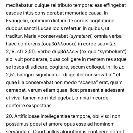
meditabatur, cuique rei tributo tempore: eas effingebat
easque intus considerabat memoriae causa. In
Evangelio, optimum dictum de cordis cogitatione
duobus sancti Lucae locis refertur, in quibus, ut
traditur, Maria «conservabat (
syneterei
) omnia verba
haec conferens (συμβάλλουσα) in corde suo» (
Lc
2,19; cfr 2,51). Verbo συμβάλλειν (ex quo “symbolum”)
sibi vult ponderare, duas colligere in mentem res atque
se ipsos diiudicare, cogitare, secum colloqui. In illo
Lc
2,51, διετήρει significatur “diligenter conservabat” et
quae illa conservabat non modo “scaena” erat, quam
cernebat, verum etiam quae, licet praesentia adessent
et viva, tamen non intellegebat, omnia in corde
conferre exspectans.
20. Artificiosae intellegentiae tempore, oblivisci non
possumus poesi et amore opus esse ad hominem
servandum. Quod nullus algorithmus continere poterit,