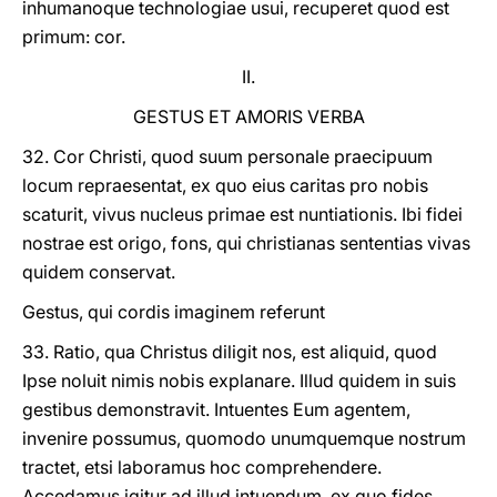
inhumanoque technologiae usui, recuperet quod est
primum: cor.
II.
GESTUS ET AMORIS VERBA
32. Cor Christi, quod suum personale praecipuum
locum repraesentat, ex quo eius caritas pro nobis
scaturit, vivus nucleus primae est nuntiationis. Ibi fidei
nostrae est origo, fons, qui christianas sententias vivas
quidem conservat.
Gestus, qui cordis imaginem referunt
33. Ratio, qua Christus diligit nos, est aliquid, quod
Ipse noluit nimis nobis explanare. Illud quidem in suis
gestibus demonstravit. Intuentes Eum agentem,
invenire possumus, quomodo unumquemque nostrum
tractet, etsi laboramus hoc comprehendere.
Accedamus igitur ad illud intuendum, ex quo fides