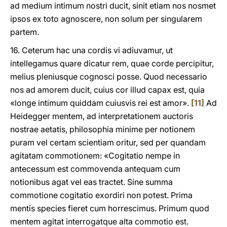
ad medium intimum nostri ducit, sinit etiam nos nosmet
ipsos ex toto agnoscere, non solum per singularem
partem.
16. Ceterum hac una cordis vi adiuvamur, ut
intellegamus quare dicatur rem, quae corde percipitur,
melius pleniusque cognosci posse. Quod necessario
nos ad amorem ducit, cuius cor illud capax est, quia
«longe intimum quiddam cuiusvis rei est amor».
[11]
Ad
Heidegger mentem, ad interpretationem auctoris
nostrae aetatis, philosophia minime per notionem
puram vel certam scientiam oritur, sed per quandam
agitatam commotionem: «Cogitatio nempe in
antecessum est commovenda antequam cum
notionibus agat vel eas tractet. Sine summa
commotione cogitatio exordiri non potest. Prima
mentis species fieret cum horrescimus. Primum quod
mentem agitat interrogatque alta commotio est.