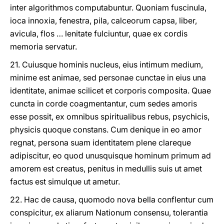
inter algorithmos computabuntur. Quoniam fuscinula,
ioca innoxia, fenestra, pila, calceorum capsa, liber,
avicula, flos … lenitate fulciuntur, quae ex cordis
memoria servatur.
21. Cuiusque hominis nucleus, eius intimum medium,
minime est animae, sed personae cunctae in eius una
identitate, animae scilicet et corporis composita. Quae
cuncta in corde coagmentantur, cum sedes amoris
esse possit, ex omnibus spiritualibus rebus, psychicis,
physicis quoque constans. Cum denique in eo amor
regnat, persona suam identitatem plene clareque
adipiscitur, eo quod unusquisque hominum primum ad
amorem est creatus, penitus in medullis suis ut amet
factus est simulque ut ametur.
22. Hac de causa, quomodo nova bella conflentur cum
conspicitur, ex aliarum Nationum consensu, tolerantia