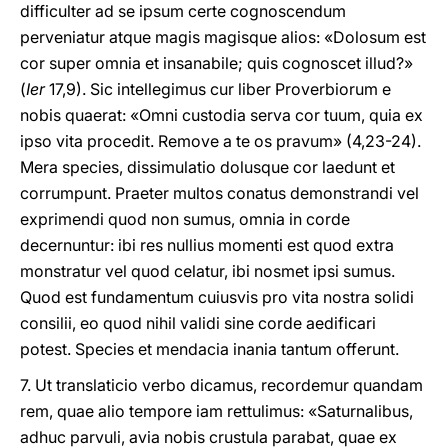
difficulter ad se ipsum certe cognoscendum
perveniatur atque magis magisque alios: «Dolosum est
cor super omnia et insanabile; quis cognoscet illud?»
(
Ier
17,9). Sic intellegimus cur liber Proverbiorum e
nobis quaerat: «Omni custodia serva cor tuum, quia ex
ipso vita procedit. Remove a te os pravum» (4,23-24).
Mera species, dissimulatio dolusque cor laedunt et
corrumpunt. Praeter multos conatus demonstrandi vel
exprimendi quod non sumus, omnia in corde
decernuntur: ibi res nullius momenti est quod extra
monstratur vel quod celatur, ibi nosmet ipsi sumus.
Quod est fundamentum cuiusvis pro vita nostra solidi
consilii, eo quod nihil validi sine corde aedificari
potest. Species et mendacia inania tantum offerunt.
7. Ut translaticio verbo dicamus, recordemur quandam
rem, quae alio tempore iam rettulimus: «Saturnalibus,
adhuc parvuli, avia nobis crustula parabat, quae ex