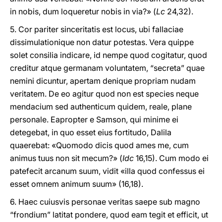
in nobis, dum loqueretur nobis in via?» (
Lc
24,32).
5. Cor pariter sinceritatis est locus, ubi fallaciae
dissimulationique non datur potestas. Vera quippe
solet consilia indicare, id nempe quod cogitatur, quod
creditur atque germanam voluntatem, “secreta” quae
nemini dicuntur, apertam denique propriam nudam
veritatem. De eo agitur quod non est species neque
mendacium sed authenticum quidem, reale, plane
personale. Eapropter e Samson, qui minime ei
detegebat, in quo esset eius fortitudo, Dalila
quaerebat: «Quomodo dicis quod ames me, cum
animus tuus non sit mecum?» (
Idc
16,15). Cum modo ei
patefecit arcanum suum, vidit «illa quod confessus ei
esset omnem animum suum» (16,18).
6. Haec cuiusvis personae veritas saepe sub magno
“frondium” latitat pondere, quod eam tegit et efficit, ut