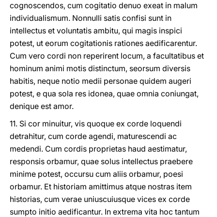
cognoscendos, cum cogitatio denuo exeat in malum
individualismum. Nonnulli satis confisi sunt in
intellectus et voluntatis ambitu, qui magis inspici
potest, ut eorum cogitationis rationes aedificarentur.
Cum vero cordi non reperirent locum, a facultatibus et
hominum animi motis distinctum, seorsum diversis
habitis, neque notio medii personae quidem augeri
potest, e qua sola res idonea, quae omnia coniungat,
denique est amor.
11. Si cor minuitur, vis quoque ex corde loquendi
detrahitur, cum corde agendi, maturescendi ac
medendi. Cum cordis proprietas haud aestimatur,
responsis orbamur, quae solus intellectus praebere
minime potest, occursu cum aliis orbamur, poesi
orbamur. Et historiam amittimus atque nostras item
historias, cum verae uniuscuiusque vices ex corde
sumpto initio aedificantur. In extrema vita hoc tantum