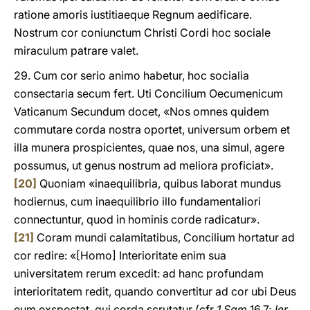
ratione amoris iustitiaeque Regnum aedificare.
Nostrum cor coniunctum Christi Cordi hoc sociale
miraculum patrare valet.
29. Cum cor serio animo habetur, hoc socialia
consectaria secum fert. Uti Concilium Oecumenicum
Vaticanum Secundum docet, «Nos omnes quidem
commutare corda nostra oportet, universum orbem et
illa munera prospicientes, quae nos, una simul, agere
possumus, ut genus nostrum ad meliora proficiat».
[20]
Quoniam «inaequilibria, quibus laborat mundus
hodiernus, cum inaequilibrio illo fundamentaliori
connectuntur, quod in hominis corde radicatur».
[21]
Coram mundi calamitatibus, Concilium hortatur ad
cor redire: «[Homo] Interioritate enim sua
universitatem rerum excedit: ad hanc profundam
interioritatem redit, quando convertitur ad cor ubi Deus
eum exspectat, qui corda scrutatur (cfr
1 Sam
16,7;
Ier