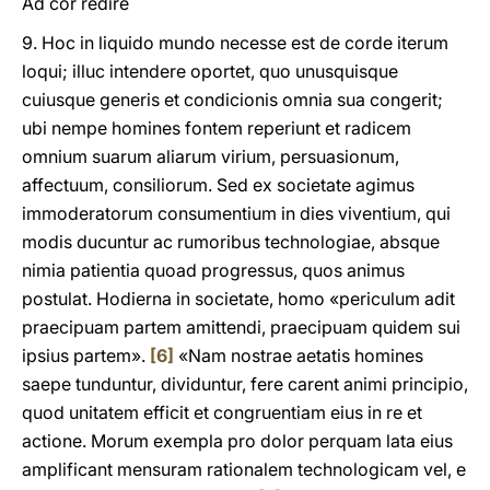
Ad cor redire
9. Hoc in liquido mundo necesse est de corde iterum
loqui; illuc intendere oportet, quo unusquisque
cuiusque generis et condicionis omnia sua congerit;
ubi nempe homines fontem reperiunt et radicem
omnium suarum aliarum virium, persuasionum,
affectuum, consiliorum. Sed ex societate agimus
immoderatorum consumentium in dies viventium, qui
modis ducuntur ac rumoribus technologiae, absque
nimia patientia quoad progressus, quos animus
postulat. Hodierna in societate, homo «periculum adit
praecipuam partem amittendi, praecipuam quidem sui
ipsius partem».
[6]
«Nam nostrae aetatis homines
saepe tunduntur, dividuntur, fere carent animi principio,
quod unitatem efficit et congruentiam eius in re et
actione. Morum exempla pro dolor perquam lata eius
amplificant mensuram rationalem technologicam vel, e