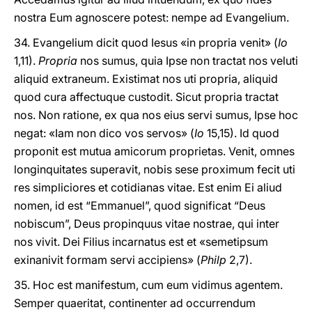
nostra Eum agnoscere potest: nempe ad Evangelium.
34. Evangelium dicit quod Iesus «in propria venit» (
Io
1,11).
Propria
nos sumus, quia Ipse non tractat nos veluti
aliquid extraneum. Existimat nos uti propria, aliquid
quod cura affectuque custodit. Sicut propria tractat
nos. Non ratione, ex qua nos eius servi sumus, Ipse hoc
negat: «Iam non dico vos servos» (
Io
15,15). Id quod
proponit est mutua amicorum proprietas. Venit, omnes
longinquitates superavit, nobis sese proximum fecit uti
res simpliciores et cotidianas vitae. Est enim Ei aliud
nomen, id est “Emmanuel”, quod significat “Deus
nobiscum”, Deus propinquus vitae nostrae, qui inter
nos vivit. Dei Filius incarnatus est et «semetipsum
exinanivit formam servi accipiens» (
Philp
2,7).
35. Hoc est manifestum, cum eum vidimus agentem.
Semper quaeritat, continenter ad occurrendum