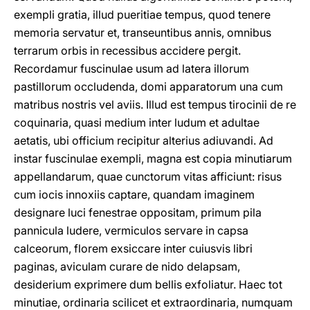
exempli gratia, illud pueritiae tempus, quod tenere
memoria servatur et, transeuntibus annis, omnibus
terrarum orbis in recessibus accidere pergit.
Recordamur fuscinulae usum ad latera illorum
pastillorum occludenda, domi apparatorum una cum
matribus nostris vel aviis. Illud est tempus tirocinii de re
coquinaria, quasi medium inter ludum et adultae
aetatis, ubi officium recipitur alterius adiuvandi. Ad
instar fuscinulae exempli, magna est copia minutiarum
appellandarum, quae cunctorum vitas afficiunt: risus
cum iocis innoxiis captare, quandam imaginem
designare luci fenestrae oppositam, primum pila
pannicula ludere, vermiculos servare in capsa
calceorum, florem exsiccare inter cuiusvis libri
paginas, aviculam curare de nido delapsam,
desiderium exprimere dum bellis exfoliatur. Haec tot
minutiae, ordinaria scilicet et extraordinaria, numquam