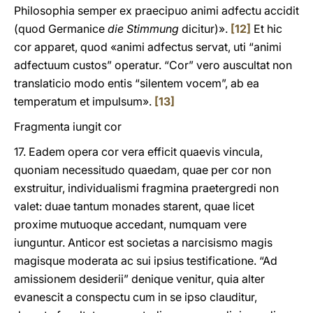
Philosophia semper ex praecipuo animi adfectu accidit
(quod Germanice
die Stimmung
dicitur)».
[12]
Et hic
cor apparet, quod «animi adfectus servat, uti “animi
adfectuum custos” operatur. “Cor” vero auscultat non
translaticio modo entis “silentem vocem”, ab ea
temperatum et impulsum».
[13]
Fragmenta iungit cor
17. Eadem opera cor vera efficit quaevis vincula,
quoniam necessitudo quaedam, quae per cor non
exstruitur, individualismi fragmina praetergredi non
valet: duae tantum monades starent, quae licet
proxime mutuoque accedant, numquam vere
iunguntur. Anticor est societas a narcisismo magis
magisque moderata ac sui ipsius testificatione. “Ad
amissionem desiderii” denique venitur, quia alter
evanescit a conspectu cum in se ipso clauditur,