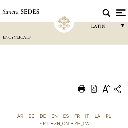
Sancta
SEDES
LATIN
ENCYCLICALS
FRANÇAIS
ENGLISH
ITALIANO
PORTUGUÊS
ESPAÑOL
DEUTSCH
POLSKI
العربيّة
AR
-
BE
-
DE
-
EN
-
ES
-
FR
-
IT
-
LA
-
PL
-
PT
-
ZH_CN
-
ZH_TW
中文