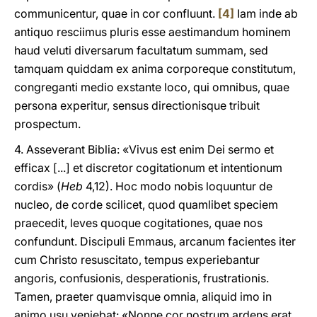
communicentur, quae in cor confluunt.
[4]
Iam inde ab
antiquo resciimus pluris esse aestimandum hominem
haud veluti diversarum facultatum summam, sed
tamquam quiddam ex anima corporeque constitutum,
congreganti medio exstante loco, qui omnibus, quae
persona experitur, sensus directionisque tribuit
prospectum.
4. Asseverant Biblia: «Vivus est enim Dei sermo et
efficax [...] et discretor cogitationum et intentionum
cordis» (
Heb
4,12). Hoc modo nobis loquuntur de
nucleo, de corde scilicet, quod quamlibet speciem
praecedit, leves quoque cogitationes, quae nos
confundunt. Discipuli Emmaus, arcanum facientes iter
cum Christo resuscitato, tempus experiebantur
angoris, confusionis, desperationis, frustrationis.
Tamen, praeter quamvisque omnia, aliquid imo in
animo usu veniebat: «Nonne cor nostrum ardens erat