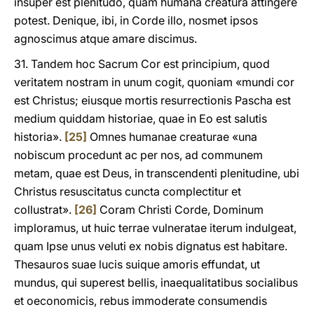
insuper est plenitudo, quam humana creatura attingere
potest. Denique, ibi, in Corde illo, nosmet ipsos
agnoscimus atque amare discimus.
31. Tandem hoc Sacrum Cor est principium, quod
veritatem nostram in unum cogit, quoniam «mundi cor
est Christus; eiusque mortis resurrectionis Pascha est
medium quiddam historiae, quae in Eo est salutis
historia».
[25]
Omnes humanae creaturae «una
nobiscum procedunt ac per nos, ad communem
metam, quae est Deus, in transcendenti plenitudine, ubi
Christus resuscitatus cuncta complectitur et
collustrat».
[26]
Coram Christi Corde, Dominum
imploramus, ut huic terrae vulneratae iterum indulgeat,
quam Ipse unus veluti ex nobis dignatus est habitare.
Thesauros suae lucis suique amoris effundat, ut
mundus, qui superest bellis, inaequalitatibus socialibus
et oeconomicis, rebus immoderate consumendis