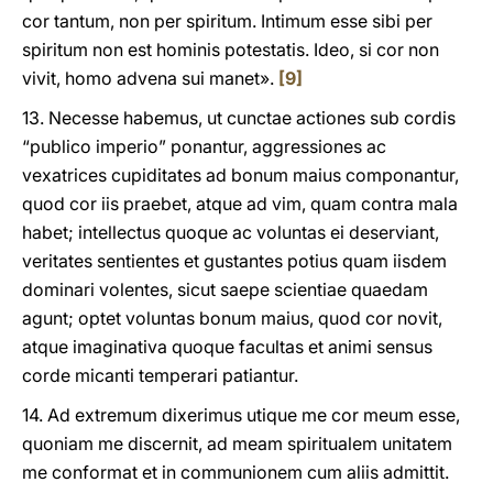
cor tantum, non per spiritum. Intimum esse sibi per
spiritum non est hominis potestatis. Ideo, si cor non
vivit, homo advena sui manet».
[9]
13. Necesse habemus, ut cunctae actiones sub cordis
“publico imperio” ponantur, aggressiones ac
vexatrices cupiditates ad bonum maius componantur,
quod cor iis praebet, atque ad vim, quam contra mala
habet; intellectus quoque ac voluntas ei deserviant,
veritates sentientes et gustantes potius quam iisdem
dominari volentes, sicut saepe scientiae quaedam
agunt; optet voluntas bonum maius, quod cor novit,
atque imaginativa quoque facultas et animi sensus
corde micanti temperari patiantur.
14. Ad extremum dixerimus utique me cor meum esse,
quoniam me discernit, ad meam spiritualem unitatem
me conformat et in communionem cum aliis admittit.