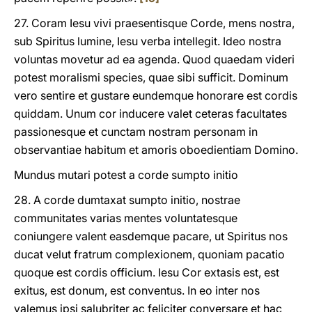
27. Coram Iesu vivi praesentisque Corde, mens nostra,
sub Spiritus lumine, Iesu verba intellegit. Ideo nostra
voluntas movetur ad ea agenda. Quod quaedam videri
potest moralismi species, quae sibi sufficit. Dominum
vero sentire et gustare eundemque honorare est cordis
quiddam. Unum cor inducere valet ceteras facultates
passionesque et cunctam nostram personam in
observantiae habitum et amoris oboedientiam Domino.
Mundus mutari potest a corde sumpto initio
28. A corde dumtaxat sumpto initio, nostrae
communitates varias mentes voluntatesque
coniungere valent easdemque pacare, ut Spiritus nos
ducat velut fratrum complexionem, quoniam pacatio
quoque est cordis officium. Iesu Cor extasis est, est
exitus, est donum, est conventus. In eo inter nos
valemus ipsi salubriter ac feliciter conversare et hac