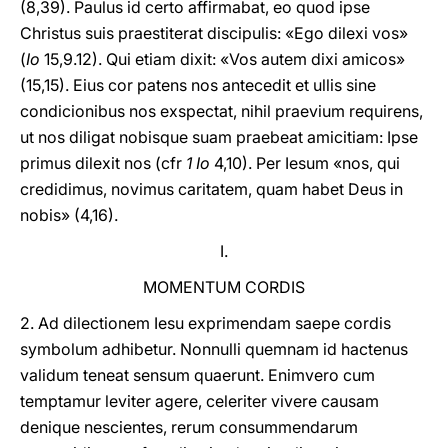
(8,39). Paulus id certo affirmabat, eo quod ipse
Christus suis praestiterat discipulis: «Ego dilexi vos»
(
Io
15,9.12). Qui etiam dixit: «Vos autem dixi amicos»
(15,15). Eius cor patens nos antecedit et ullis sine
condicionibus nos exspectat, nihil praevium requirens,
ut nos diligat nobisque suam praebeat amicitiam: Ipse
primus dilexit nos (cfr
1 Io
4,10). Per Iesum «nos, qui
credidimus, novimus caritatem, quam habet Deus in
nobis» (4,16).
I.
MOMENTUM CORDIS
2. Ad dilectionem Iesu exprimendam saepe cordis
symbolum adhibetur. Nonnulli quemnam id hactenus
validum teneat sensum quaerunt. Enimvero cum
temptamur leviter agere, celeriter vivere causam
denique nescientes, rerum consummendarum