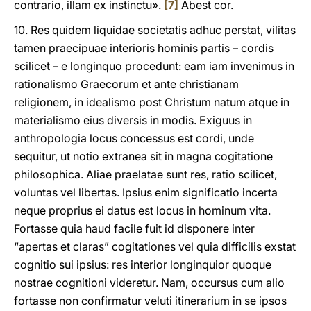
contrario, illam ex instinctu».
[7]
Abest cor.
10. Res quidem liquidae societatis adhuc perstat, vilitas
tamen praecipuae interioris hominis partis – cordis
scilicet – e longinquo procedunt: eam iam invenimus in
rationalismo Graecorum et ante christianam
religionem, in idealismo post Christum natum atque in
materialismo eius diversis in modis. Exiguus in
anthropologia locus concessus est cordi, unde
sequitur, ut notio extranea sit in magna cogitatione
philosophica. Aliae praelatae sunt res, ratio scilicet,
voluntas vel libertas. Ipsius enim significatio incerta
neque proprius ei datus est locus in hominum vita.
Fortasse quia haud facile fuit id disponere inter
“apertas et claras” cogitationes vel quia difficilis exstat
cognitio sui ipsius: res interior longinquior quoque
nostrae cognitioni videretur. Nam, occursus cum alio
fortasse non confirmatur veluti itinerarium in se ipsos