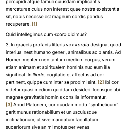
percupidi atque famuli cuiusdam implicantis
mercaturae cuius non interest quae nostra exsistentia
sit, nobis necesse est magnum cordis pondus
recuperare.
[1]
Quid intellegimus cum «cor» dicimus?
3. In graecis profanis litteris vox
kardía
designat quod
interius inest humano generi, animalibus ac plantis. Ad
Homeri mentem non tantum medium corpus, verum
etiam animam et spiritualem hominis nucleum illa
significat. In
Iliade
, cogitatio et affectus ad cor
pertinent, quippe cum inter se proximi sint.
[2]
Ibi cor
videtur quasi medium quiddam desiderii locusque ubi
magnae gravitatis hominis consilia informantur.
[3]
Apud Platonem, cor quodammodo “syntheticum”
gerit munus rationabilium et uniuscuiusque
inclinationum, ut sive mandatum facultatum
superiorum sive animi motus per venas