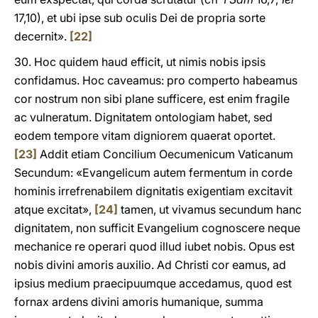
17,10), et ubi ipse sub oculis Dei de propria sorte
decernit».
[22]
30. Hoc quidem haud efficit, ut nimis nobis ipsis
confidamus. Hoc caveamus: pro comperto habeamus
cor nostrum non sibi plane sufficere, est enim fragile
ac vulneratum. Dignitatem ontologiam habet, sed
eodem tempore vitam digniorem quaerat oportet.
[23]
Addit etiam Concilium Oecumenicum Vaticanum
Secundum: «Evangelicum autem fermentum in corde
hominis irrefrenabilem dignitatis exigentiam excitavit
atque excitat»,
[24]
tamen, ut vivamus secundum hanc
dignitatem, non sufficit Evangelium cognoscere neque
mechanice re operari quod illud iubet nobis. Opus est
nobis divini amoris auxilio. Ad Christi cor eamus, ad
ipsius medium praecipuumque accedamus, quod est
fornax ardens divini amoris humanique, summa