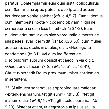
paratus. Contemplamur eum dum sistit, collocuturus
cum Samaritana apud puteum, quo ipsa ad aquam
hauriendam venire solebat (cfr
Io
4,5-7). Eum videmus
cum intempesta nocte Nicodemo obviam it, qui ne
cerneretur una cum Iesu timuit (cfr
Io
3,1-2). Eum
quidem admiramur cum sine verecundia a meretrice
sibi pedes lavari permittit (cfr
Lc
7,36-50), cum mulieri
adulterae, ex oculis in oculos, dicit: «Nec ego te
condemno» (
Io
8,11) vel cum indifferentiae
discipulorum suorum obsistit et caeco in via dicit:
«Quid tibi vis faciam?» (cfr
Mc
10, 51;
Lc
18, 41),
Christus ostendit Deum proximum, misericordem ac
miserantem.
36. Si aliquem sanabat, se appropinquare malebat:
«extendens manum, tetigit eum» (
Mt
8,3); «tetigit
manum eius» (
Mt
8,15); «Tetigit oculos eorum» (
Mt
9,29). Sistebat etiam, ut aegrotos sua ipsius saliva