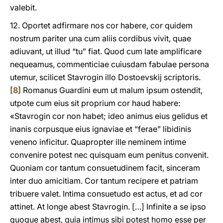
valebit.
12. Oportet adfirmare nos cor habere, cor quidem
nostrum pariter una cum aliis cordibus vivit, quae
adiuvant, ut illud “tu” fiat. Quod cum late amplificare
nequeamus, commenticiae cuiusdam fabulae persona
utemur, scilicet Stavrogin illo Dostoevskij scriptoris.
[8]
Romanus Guardini eum ut malum ipsum ostendit,
utpote cum eius sit proprium cor haud habere:
«Stavrogin cor non habet; ideo animus eius gelidus et
inanis corpusque eius ignaviae et “ferae” libidinis
veneno inficitur. Quapropter ille neminem intime
convenire potest nec quisquam eum penitus convenit.
Quoniam cor tantum consuetudinem facit, sinceram
inter duo amicitiam. Cor tantum recipere et patriam
tribuere valet. Intima consuetudo est actus, et ad cor
attinet. At longe abest Stavrogin. […] Infinite a se ipso
quoque abest, quia intimus sibi potest homo esse per