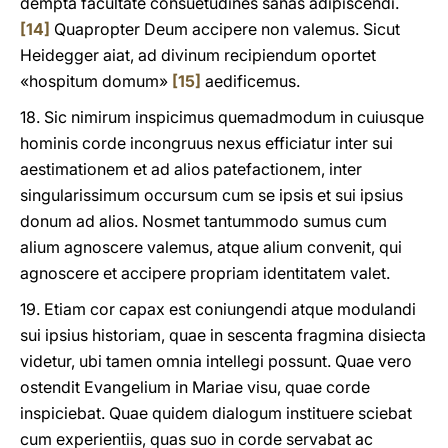
dempta facultate consuetudines sanas adipiscendi.
[14]
Quapropter Deum accipere non valemus. Sicut
Heidegger aiat, ad divinum recipiendum oportet
«hospitum domum»
[15]
aedificemus.
18. Sic nimirum inspicimus quemadmodum in cuiusque
hominis corde incongruus nexus efficiatur inter sui
aestimationem et ad alios patefactionem, inter
singularissimum occursum cum se ipsis et sui ipsius
donum ad alios. Nosmet tantummodo sumus cum
alium agnoscere valemus, atque alium convenit, qui
agnoscere et accipere propriam identitatem valet.
19. Etiam cor capax est coniungendi atque modulandi
sui ipsius historiam, quae in sescenta fragmina disiecta
videtur, ubi tamen omnia intellegi possunt. Quae vero
ostendit Evangelium in Mariae visu, quae corde
inspiciebat. Quae quidem dialogum instituere sciebat
cum experientiis, quas suo in corde servabat ac