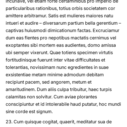
incuriave, vel etiam forte certaminibus pro imperio de
particularibus rationibus, totius orbis societatem cor
amittere arbitramur. Satis est mulieres maiores natu
intueri et audire – diversarum partium bella gerentium –
captivas huiusmodi dimicationum factas. Excruciamur
dum eas flentes pro nepotibus mactatis cernimus vel
exoptantes sibi mortem eas audientes, domo amissa
ubi semper vixerunt. Quae totiens specimen virtutis
fortitudinisque fuerunt inter vitae difficultates et
tolerantias, novissimam nunc egredientes in suae
exsistentiae metam minime admodum debitam
recipiunt pacem, sed angorem, metum et
amaritudinem. Dum aliis culpa tribuitur, haec turpis
calamitas non solvitur. Cum aviae plorantes
conscipiuntur et id intolerabile haud putatur, hoc mundi
sine corde est signum.
23. Cum quisque cogitat, quaerit, meditatur sua de