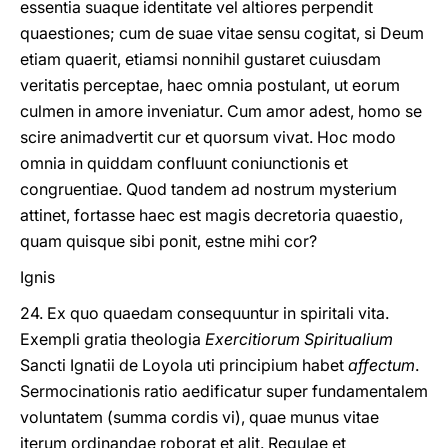
essentia suaque identitate vel altiores perpendit
quaestiones; cum de suae vitae sensu cogitat, si Deum
etiam quaerit, etiamsi nonnihil gustaret cuiusdam
veritatis perceptae, haec omnia postulant, ut eorum
culmen in amore inveniatur. Cum amor adest, homo se
scire animadvertit cur et quorsum vivat. Hoc modo
omnia in quiddam confluunt coniunctionis et
congruentiae. Quod tandem ad nostrum mysterium
attinet, fortasse haec est magis decretoria quaestio,
quam quisque sibi ponit, estne mihi cor?
Ignis
24. Ex quo quaedam consequuntur in spiritali vita.
Exempli gratia theologia
Exercitiorum Spiritualium
Sancti Ignatii de Loyola uti principium habet
affectum
.
Sermocinationis ratio aedificatur super fundamentalem
voluntatem (summa cordis vi), quae munus vitae
iterum ordinandae roborat et alit. Regulae et