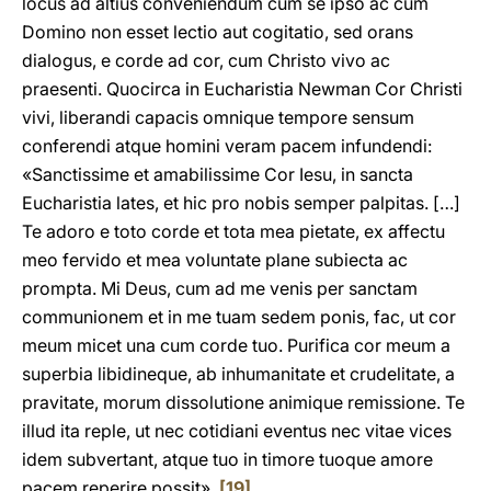
locus ad altius conveniendum cum se ipso ac cum
Domino non esset lectio aut cogitatio, sed orans
dialogus, e corde ad cor, cum Christo vivo ac
praesenti. Quocirca in Eucharistia Newman Cor Christi
vivi, liberandi capacis omnique tempore sensum
conferendi atque homini veram pacem infundendi:
«Sanctissime et amabilissime Cor Iesu, in sancta
Eucharistia lates, et hic pro nobis semper palpitas. […]
Te adoro e toto corde et tota mea pietate, ex affectu
meo fervido et mea voluntate plane subiecta ac
prompta. Mi Deus, cum ad me venis per sanctam
communionem et in me tuam sedem ponis, fac, ut cor
meum micet una cum corde tuo. Purifica cor meum a
superbia libidineque, ab inhumanitate et crudelitate, a
pravitate, morum dissolutione animique remissione. Te
illud ita reple, ut nec cotidiani eventus nec vitae vices
idem subvertant, atque tuo in timore tuoque amore
pacem reperire possit».
[19]