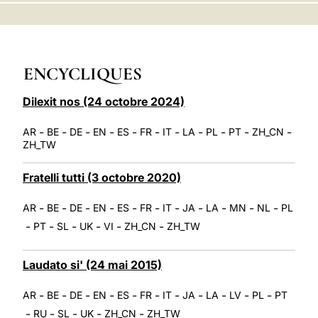
LATINE
ENCYCLIQUES
Dilexit nos (24 octobre 2024)
-
-
-
-
-
-
-
-
-
-
-
AR
BE
DE
EN
ES
FR
IT
LA
PL
PT
ZH_CN
ZH_TW
Fratelli tutti (3 octobre 2020)
-
-
-
-
-
-
-
-
-
-
-
AR
BE
DE
EN
ES
FR
IT
JA
LA
MN
NL
PL
-
-
-
-
-
-
PT
SL
UK
VI
ZH_CN
ZH_TW
Laudato si' (24 mai 2015)
-
-
-
-
-
-
-
-
-
-
-
AR
BE
DE
EN
ES
FR
IT
JA
LA
LV
PL
PT
-
-
-
-
-
RU
SL
UK
ZH_CN
ZH_TW