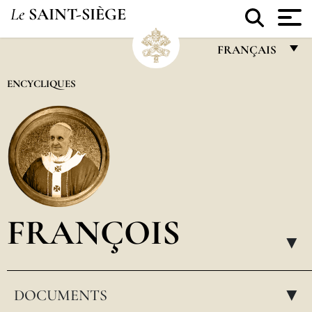
Le
SAINT-SIÈGE
FRANÇAIS
FRANÇAIS
ENCYCLIQUES
ENGLISH
ITALIANO
PORTUGUÊS
ESPAÑOL
DEUTSCH
FRANÇOIS
POLSKI
▸
العربيّة
DOCUMENTS
中文
▸