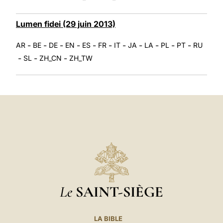
Lumen fidei (29 juin 2013)
-
-
-
-
-
-
-
-
-
-
-
AR
BE
DE
EN
ES
FR
IT
JA
LA
PL
PT
RU
-
-
-
SL
ZH_CN
ZH_TW
Le
SAINT-SIÈGE
LA BIBLE