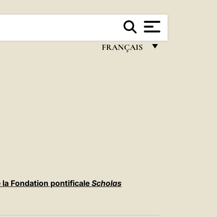
FRANÇAIS
FRANÇAIS
ENGLISH
ITALIANO
PORTUGUÊS
ESPAÑOL
DEUTSCH
POLSKI
la Fondation pontificale
Scholas
العربيّة