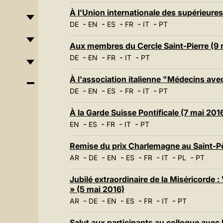
À l'Union internationale des supérieure
-
-
-
-
-
DE
EN
ES
FR
IT
PT
Aux membres du Cercle Saint-Pierre (9 
-
-
-
-
DE
EN
FR
IT
PT
À l'association italienne "Médecins av
-
-
-
-
-
DE
EN
ES
FR
IT
PT
À la Garde Suisse Pontificale (7 mai 201
-
-
-
-
EN
ES
FR
IT
PT
Remise du prix Charlemagne au Saint-Pè
-
-
-
-
-
-
-
AR
DE
EN
ES
FR
IT
PL
PT
Jubilé extraordinaire de la Miséricorde :
» (5 mai 2016)
-
-
-
-
-
-
AR
DE
EN
ES
FR
IT
PT
Salut aux participants au colloque avec 