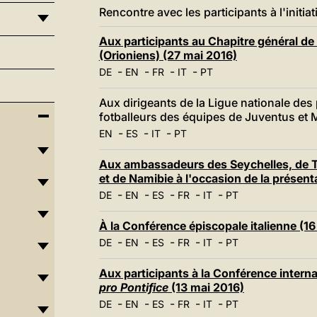
Rencontre avec les participants à l'initia
Aux participants au Chapitre général de 
(Orioniens) (27 mai 2016)
-
-
-
-
DE
EN
FR
IT
PT
Aux dirigeants de la Ligue nationale des 
fotballeurs des équipes de Juventus et 
-
-
-
EN
ES
IT
PT
Aux ambassadeurs des Seychelles, de T
et de Namibie à l'occasion de la présent
-
-
-
-
-
DE
EN
ES
FR
IT
PT
À la Conférence épiscopale italienne (1
-
-
-
-
-
DE
EN
ES
FR
IT
PT
Aux participants à la Conférence intern
pro Pontifice
(13 mai 2016)
-
-
-
-
-
DE
EN
ES
FR
IT
PT