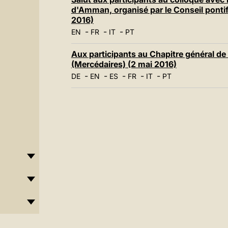
d'Amman, organisé par le Conseil pontifi
2016)
-
-
-
EN
FR
IT
PT
Aux participants au Chapitre général d
(Mercédaires) (2 mai 2016)
-
-
-
-
-
DE
EN
ES
FR
IT
PT